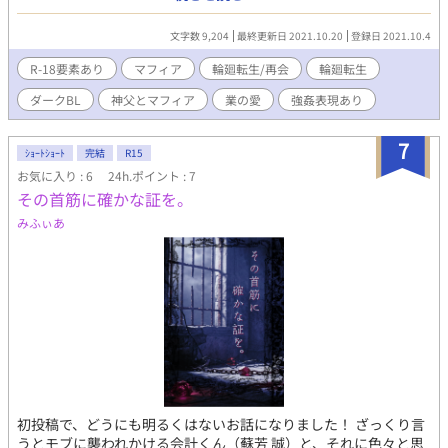
あり 娯楽ですそこを忘れないでくださいますよう お願い申し上げ
ます 誹謗中傷などはおやめください 傷つきます！ ストーリー 雨
文字数 9,204
最終更新日 2021.10.20
登録日 2021.10.4
が降りしきる夜のこと 一人の男が教会に駆け込んできた… 登場人
物 神父・本名・リチャード・エル 町の神父 24歳 心優しく芯のあ
R-18要素あり
マフィア
輪廻転生/再会
輪廻転生
る性格 雨の日に現れた男(ルルク)に 気に入られる 不思議な夢をよ
ダークBL
神父とマフィア
業の愛
強姦表現あり
く見る 男・本名・ルルク・フレアード 偽名・オーガスト マフィア
の息子 27歳 残忍な性格だが 理性のある人物 神父をなぜか気に入
っている シドレとは顔見知りで唯一殺せない相手 シドレ 19歳 元
7
ｼｮｰﾄｼｮｰﾄ
完結
R15
男娼、現農夫 11歳の頃に母親に売られ 17歳で神父と出会い助け
お気に入り : 6
24h.ポイント : 7
らた過去を持つ オーガストとは顔見知りで彼の 素顔を知っている
その首筋に確かな証を。
唯一の存在
みふぃあ
初投稿で、どうにも明るくはないお話になりました！ ざっくり言
うとモブに襲われかける会計くん（蘇芳 誠）と、それに色々と思