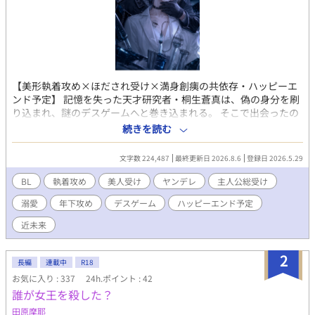
【美形執着攻め×ほだされ受け×満身創痍の共依存・ハッピーエ
ンド予定】 記憶を失った天才研究者・桐生蒼真は、偽の身分を刷
り込まれ、謎のデスゲームへと巻き込まれる。 そこで出会ったの
は、美しい容貌を持つ冷酷な男・神崎蓮。 誰にも心を許さない彼
続きを読む
は、なぜか蒼真にだけ異常な執着を見せ、執拗なほど守ろうとす
る。 だがゲーム終了後、蒼真は思い出す。 人類を裏側から支配す
文字数 224,487
最終更新日 2026.8.6
登録日 2026.5.29
る存在。 二つの楽園の深淵と真実。 そして神崎と蒼真の二人
に、“失われた過去”が存在していたことを。 近未来ダークBL ×
BL
執着攻め
美人受け
ヤンデレ
主人公総受け
執着攻め × 共依存 × 美人受け 【ネタばれ注意・18禁シーンにつ
溺愛
年下攻め
デスゲーム
ハッピーエンド予定
いて】 ストーリーの都合上メインカップルはなかなかエロに たど
り着かないので泣く泣く15禁にしましたが まだまだ先の話ですが
近未来
最終最後から番外編数本は 18禁として公開する予定ですので その
際はぜひご覧頂けると幸いです(*- -)(*_ _)ペコリ
2
長編
連載中
R18
お気に入り : 337
24h.ポイント : 42
誰が女王を殺した？
田原摩耶