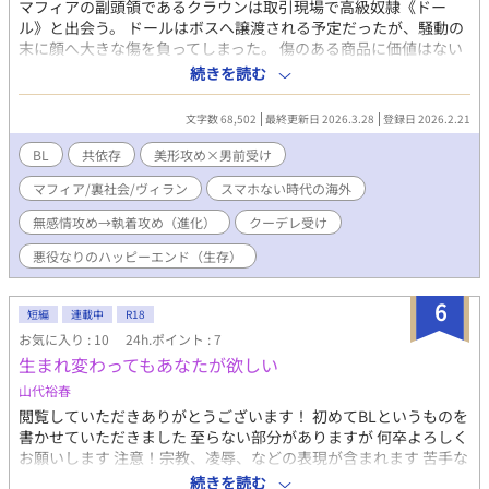
マフィアの副頭領であるクラウンは取引現場で高級奴隷《ドー
ル》と出会う。 ドールはボスへ譲渡される予定だったが、騒動の
末に顔へ大きな傷を負ってしまった。 傷のある商品に価値はない
──処分されようとするドールを見て、とっさに買い取ると宣言
続きを読む
する。 しかし奴隷を飼う趣味はない。金を握らせて解放するも、
「道具」として躾けられたドールは主人なしでは生きられず、パ
文字数 68,502
最終更新日 2026.3.28
登録日 2026.2.21
ニックを起こして倒れてしまう。 ヒナ鳥のような男を突き放せな
いクラウンは、なりゆきのまま一緒に暮らすことにする。 「《ド
BL
共依存
美形攻め×男前受け
ール》には主人を破滅させる魔性がある」ボスから警告される
マフィア/裏社会/ヴィラン
スマホない時代の海外
が、あんなナヨナヨした男に惚れるわけがないと鼻で笑う。 それ
に、クラウンも別種の「魔性の男」だった。 二人のファタールは
無感情攻め→執着攻め（進化）
クーデレ受け
無自覚のうちに惹かれ合う。 一方、ドールの取引が白紙になった
ことでボスが進めていた闇オークションの計画に穴があく。 代わ
悪役なりのハッピーエンド（生存）
りを用意できなければ、クラウン自身が商品になるよう命じられ
てしまう。 オークションは半年後だ。 ※ 強そうなほうが受け ※
6
短編
連載中
R18
共犯者系ダークBL。主人公たちは自分のために死人が出ても本質
的に影響を受けない（生粋のファタールなので） ─ ─ ─ ─ ─ ─
お気に入り : 10
24h.ポイント : 7
─ ─ （表紙イラスト・キャラクター原案協力：旭谷ヒカル）
生まれ変わってもあなたが欲しい
山代裕春
閲覧していただきありがとうございます！ 初めてBLというものを
書かせていただきました 至らない部分がありますが 何卒よろしく
お願いします 注意！宗教、凌辱、などの表現が含まれます 苦手な
方はそっとバックしてください こちらはあくまでフィクションで
続きを読む