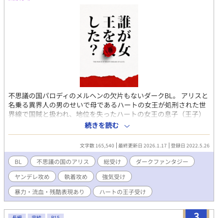
不思議の国パロディのメルヘンの欠片もないダークBL。 アリスと
名乗る異界人の男のせいで母であるハートの女王が処刑された世
界線で国賊と扱われ、地位を失ったハートの女王の息子（王子）
総受け。 暴力描写、近親相姦、基本レイプ、嘔吐などなんでも許
続きを読む
せる方向け。
文字数 165,540
最終更新日 2026.1.17
登録日 2022.5.26
BL
不思議の国のアリス
総受け
ダークファンタジー
ヤンデレ攻め
執着攻め
強気受け
暴力・流血・残酷表現あり
ハートの王子受け
3
長編
完結
R15