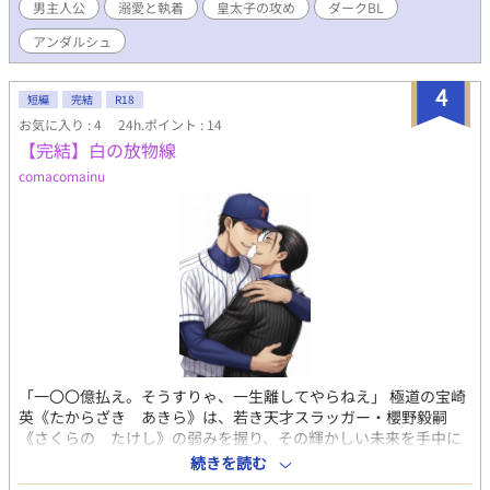
男主人公
溺愛と執着
皇太子の攻め
ダークBL
れるまま愛璃を抱く。そして、また琉克に抱かれる。 快楽と罪悪
感が交錯する背徳のスパイラル。 白蓮の指先ひとつ、唇ひとつ
アンダルシュ
に、琉克の意志が宿り、愛璃に注がれる。 支配と執着の果てに残
るのは、甘美で残酷な傷跡なのか。果たして、琉克の箱庭は、永
4
遠か崩壊か――。 ※BL小説ですが表現は生々しくない、美しく官
短編
完結
R18
能的なことを心掛けて書いています。 ※愛璃が主人公の下記作品
お気に入り : 4
24h.ポイント : 14
を、琉克からの視線で描いた物語です 兄に調教された舞神が私を
【完結】白の放物線
抱く夜〜箱庭の純愛と囚われの皇女〜
comacomainu
https://www.alphapolis.co.jp/novel/411579529/974025020
「一〇〇億払え。そうすりゃ、一生離してやらねえ」 極道の宝崎
英《たからざき あきら》は、若き天才スラッガー・櫻野毅嗣
《さくらの たけし》の弱みを握り、その輝かしい未来を手中に
収めた。 法外な借金で逃げ道を封じ、全てを支配するはずの関
続きを読む
係。 しかし冷酷な男の裏に隠されていたのは、誰にも見せられな