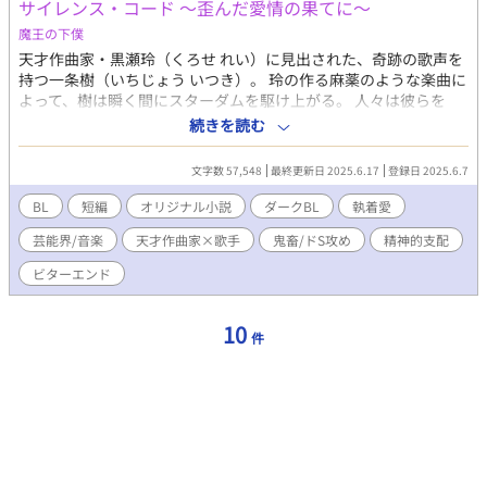
サイレンス・コード ～歪んだ愛情の果てに～
魔王の下僕
天才作曲家・黒瀬玲（くろせ れい）に見出された、奇跡の歌声を
持つ一条樹（いちじょう いつき）。 玲の作る麻薬のような楽曲に
よって、樹は瞬く間にスターダムを駆け上がる。 人々は彼らを
「神に祝福されたユニット」と絶賛し、その音楽に熱狂した。 だ
続きを読む
が、華やかなスポットライトの裏側で、樹は玲の歪んだ愛情と支
配に囚われていた。 「お前は俺の音楽を奏でるためだけに存在す
文字数 57,548
最終更新日 2025.6.17
登録日 2025.6.7
る、最高の“楽器”だ」 玲にとって樹は、自らの音楽を完成させる
ための唯一無二の道具。 生活の全てを管理され、心身ともに追い
BL
短編
オリジナル小説
ダークBL
執着愛
詰められていく樹。 玲への殺意にも似た憎しみと、彼の音楽への
芸能界/音楽
天才作曲家×歌手
鬼畜/ドS攻め
精神的支配
信仰にも似た渇望との間で、樹の魂は引き裂かれていく。 「お前
さえいなければ、もっと自由に歌えるのに」 「お前がいないと、
ビターエンド
俺の歌は生まれないのかもしれない」 矛盾した感情が渦巻く中、
二人の関係は肉体関係を持つことでさらに深く、歪に絡み合って
いく。 支配は愛情の押し付けとなり、抵抗は罰という名の調教に
10
件
変わる。 逃れられない快楽と、魂を削るような屈辱。 追い詰めら
れた樹の魂の叫びは、玲の仕掛けた残酷な罠の序曲に過ぎなかっ
た。 全ては、最高の音楽を生み出すため。 最高の「絶望」を歌わ
せるために。 これは、歪んだ愛情と執着が奏でる、痛々しくも美
しい破滅の物語。 天才作曲家が求める究極の音楽と、そのために
全てを奪われる歌姫の魂の行方。 二人の奏でる不協和音の果て
に、待つものは栄光か、それとも――。 全20話完結いたしまし