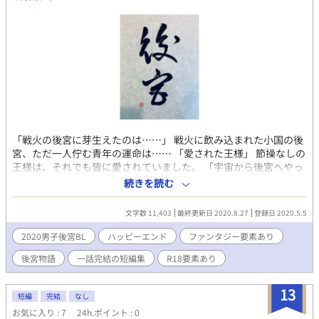
ろ？」 「…………そうなの？」 さっそく都を離れて遠く離れた地
へ向かうこととなり…！？ 果たして愚鈍と噂の第四王子はどんな
人物なのか。 「ようこそ。よろしくね？」 「あれ、お前、生きて
たんだ？」 実は超腹黒……！？ ※皇子×宦官 ※R-18要素は少し
先になります。
「戦火の後宮に芽生えたのは……」 戦火に飲み込まれた小国の後
宮、ただ一人佇む青年の運命は…… 「愛された王様」 節操なしの
王様は、それでも皆に愛されていました。 「宇宙から後宮へやっ
て来た王様」 地球から遥か遠い星の王様の趣味は地球ウォッチン
続きを読む
グだったのです。 「恋人は舞台俳優」 僕の恋人は舞台俳優。今度
の役は後宮の寵妃なんだって。 「後宮に近寄らない困った王様」
文字数 11,403
最終更新日 2020.8.27
登録日 2020.5.5
王様は女性に飽きて、後宮に近寄らなくなってしまいました。侍
従は困ってしまいます。 「孤独な王様と獣人族の王子様」 後宮に
2020男子後宮BL
ハッピーエンド
ファンタジー要素あり
やって来た隣国の王子は、獣人だったのです。 「新米兵士は赤面
後宮物語
一話完結の短編集
R18要素あり
する」 王の護衛の新米兵士は夜の後宮で赤面した。 「男やもめの
将軍は宦官を後妻に迎える」 一作目の「戦火の後宮……」の攻め
視点です。 「趣味の悪い王様」 白い肌が尊ばれる国で、異国の褐
13
短編
完結
なし
色肌の青年たちを愛した王様の話。 「後宮の悲恋」 後宮に囚われ
お気に入り : 7
24h.ポイント : 0
た隣国の王子。彼の恋心は王によって踏みにじられた。 後宮をテ