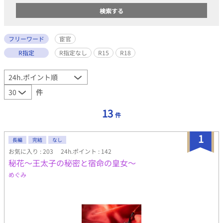
フリーワード
宦官
R指定
R指定なし
R15
R18
件
13
件
1
長編
完結
なし
お気に入り : 203
24h.ポイント : 142
秘花～王太子の秘密と宿命の皇女～
めぐみ