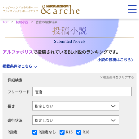
TOP
投稿小説
宦官の検索結果
Submitted Novels
アルファポリス
で投稿されているBL小説のランキングです。
小説の投稿はこちら
掲載条件はこちら
×検索条件をクリアする
詳細検索
フリーワード
長さ
進行状況
R指定
R指定なし
R15
R18