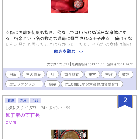
☆俺はお前を何度も抱き、俺なしではいられぬ淫らな身体にす
る。宿命という名の数奇な運命に翻弄される王子達☆ ―俺はそな
たを玩具だと思ったことはなかった。ただ、そなたの身体は俺の
ものだ。俺はそなたを何度でも抱き、俺なしではいられないよう
続きを読む
な淫らな身体にする。抱き潰すくらいに抱けば、そなたもあの宦
官のことなど思い出しもしなくなる。― モンゴル大帝国の皇帝を
文字数 175,071
最終更新日 2022.11.24
登録日 2022.10.24
祖父に持ちモンゴル帝国直系の皇女を生母として生まれた彼は、
生まれながらの高麗の王太子だった。 だが、そんな王太子の運命
溺愛
王の寵愛
BL
両性具有
宦官
王族
嫉妬
を激変させる出来事が起こった。 そう、あの「秘密」が表に出る
歴史ファンタジー
高麗
第10回BL小説大賞奨励賞受賞作
までは。
2
長編
完結
R18
お気に入り : 1,573
24h.ポイント : 99
獅子帝の宦官長
ごいち