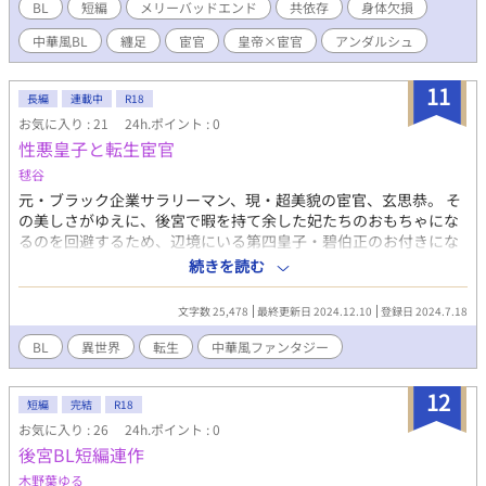
月冥は庇護を求める犠牲者の仮面を剥ぎ落とす。 本当に鳥籠に囚
BL
短編
メリーバッドエンド
共依存
身体欠損
われていたのは、どちらだったのか。 互いの瑕を抉りながら、決
中華風BL
纏足
宦官
皇帝×宦官
アンダルシュ
して解けない狂気の鎖で縛り合う。 ※R18／執着攻め×執着受け
／ヤンデレ／共依存／身体欠損・痛覚描写あり／中華風ファンタ
ジー／ メリバ要素あり ※本作には纏足・宦官の描写が含まれま
11
長編
連載中
R18
す。詳細は本文前書きをご確認ください。
お気に入り : 21
24h.ポイント : 0
性悪皇子と転生宦官
毬谷
元・ブラック企業サラリーマン、現・超美貌の宦官、玄思恭。 そ
の美しさがゆえに、後宮で暇を持て余した妃たちのおもちゃにな
るのを回避するため、辺境にいる第四皇子・碧伯正のお付きにな
ることを目指す。 ◆ 深夜。一日働いたくたくたの体で帰ってくる
続きを読む
とやっていたアニメ。 何の力も持たない少女がその明るく心優し
い性格だけで国を救い最後には皇妃になる話。 なんとなく毎週見
文字数 25,478
最終更新日 2024.12.10
登録日 2024.7.18
ていたアニメをその日も見ながら寝落ちした俺は、目が覚めると
その世界へ転生していた。 しかも、主人公の少女が死んだ二十五
BL
異世界
転生
中華風ファンタジー
年後の世界に。 その世界では、土、金、水、火、緑、人々はどれ
かの能力を持ち、それを戦や生活に役立てていた。 俺は超美貌の
12
宦官、玄 思恭に転生していた。しかも、あまりに美しすぎるせ
短編
完結
R18
いか去勢されずに後宮入りを果たしていた。 とりあえず水属性ら
お気に入り : 26
24h.ポイント : 0
しいので能力を磨くことにするが…？ 「へ？お前、西方にいらっ
後宮BL短編連作
しゃる第四皇子のお付きになるって採用試験申し込んでただ
木野葉ゆる