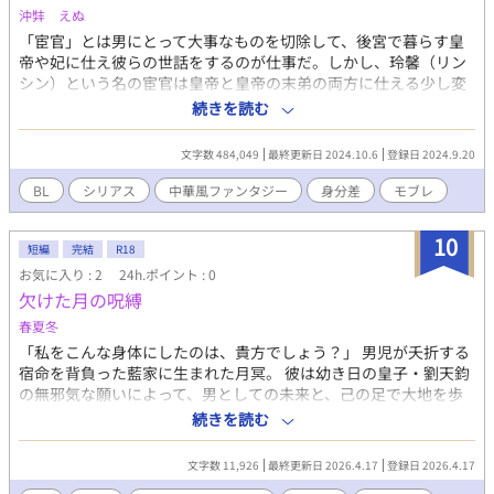
沖弉 えぬ
「宦官」とは男にとって大事なものを切除して、後宮で暮らす皇
帝や妃に仕え彼らの世話をするのが仕事だ。しかし、玲馨（リン
シン）という名の宦官は皇帝と皇帝の末弟の両方に仕える少し変
わった立場の宦官だった。 玲馨は幼少期、母に言われるがまま男
続きを読む
を相手に体を売っていたのだが、やがて息子を宦官にすれば大金
が手に入ると知った母は、とうとう幼い玲馨を城へと売り払って
文字数 484,049
最終更新日 2024.10.6
登録日 2024.9.20
しまう。宮城（きゅうじょう）に入った玲馨には更なる不幸が待
ち受けていて──。 そんな彼を救ったのは、やがて史上最短の在
BL
シリアス
中華風ファンタジー
身分差
モブレ
位で皇帝を退く事になる第二皇子、戊陽（ウーヤン）だった。 ※
アルファポリスに掲載するにあたって「後日談」を新しく更新予
10
定です。本編は小説家になろう及びpixivでの連載時から内容は一
短編
完結
R18
切変わっていません。 ▼中国中世後期をモチーフにした中華風ロ
お気に入り : 2
24h.ポイント : 0
ーファンタジーBL作品です。 ▼同時に「pixiv（
欠けた月の呪縛
https://www.pixiv.net/novel/series/11069685 ）」「小説家にな
春夏冬
ろう（ https://novel18.syosetu.com/n3636il/ ）」にて掲載させ
「私をこんな身体にしたのは、貴方でしょう？」 男児が夭折する
て頂いています。 ▼以下の要素に気を付けてお読みください。 ※
宿命を背負った藍家に生まれた月冥。 彼は幼き日の皇子・劉天鈞
戦闘描写 ※売春 ※モブレ
の無邪気な願いによって、男としての未来と、己の足で大地を歩
む自由を永遠に奪われた。 皇帝となった天鈞は、月冥の「瑕」に
続きを読む
触れるたび、罪悪感に苛まれ、しかし月冥を離せないでいた。 月
冥もまた、天鈞の愛執の檻の中で、無力で哀れな蝶を完璧に演じ
文字数 11,926
最終更新日 2026.4.17
登録日 2026.4.17
ていた――今日までは。 次代を担う妃たちの入内が決まった夜、