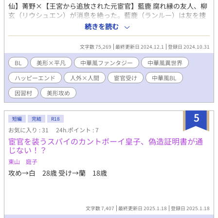
仙】菁野×【王宮から追放された元宦官】藍鹿 腐れ縁の友人、柳
玄（リウシュエン）が消息を絶った。藍鹿（ランルー）は友を捜
すため、柳玄の文に書かれた『蓮花村』を訪れるが、村の人々は
続きを読む
非協力的だ。 村を支配している蓮主（村長のように振る舞う謎の
美女）の邸に泊まることになり、歓迎の宴を開いてもらう藍鹿。
文字数 75,269
最終更新日 2024.12.1
登録日 2024.10.31
ところが酒に薬を盛られ、熱にうなされながら外をさまよい歩く
羽目になる。ふらふらになった藍鹿を助けてくれたのは、菁野
BL
美形×平凡
中華風ファンタジー
中華風異世界
（ジンイエ）という仙人めいた青年だった。柳玄を捜すため、村
ハッピーエンド
人外×人間
宦官受け
中華風BL
の秘密を探りはじめた藍鹿と菁野は、やがて恐ろしい事実に直面
する──。 ※蛇が出ます！ ※痴女が主人公を脅かします！ ※ハ
因習村
美形攻め
ピエンですが差別や暴力描写があります（不快に思われる表現が
あるかも）。後から文章や表現を手直しする可能性もあります。
5
※BL大賞にエントリーしてます。
短編
完結
R18
お気に入り : 31
24h.ポイント : 7
宦官を装うスパイのカントボーイ皇子、偽造証明書が通
じない！？
東山 庭子
攻め→白 28歳 受け→蘭 18歳
文字数 7,407
最終更新日 2025.1.18
登録日 2025.1.18