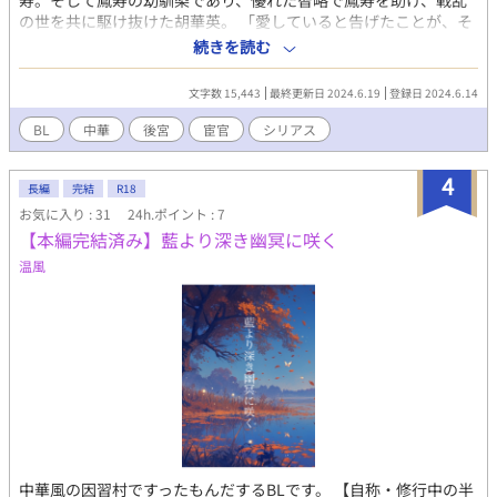
寿。そして鳳寿の幼馴染であり、優れた智略で鳳寿を助け、戦乱
の世を共に駆け抜けた胡華英。 「愛していると告げたことが、そ
もそもの間違いだったのだろう。……けれど、それでも俺はも
続きを読む
う、お前を手放せない」 二人の絆が、血と絶望と混沌の中で、固
く固く結ばれるようになるまでの話。 ※Twitter企画『2020男子
文字数 15,443
最終更新日 2024.6.19
登録日 2024.6.14
後宮BL』企画への参加作品です。「どこにも行くな」と言えなか
った男と「私だけを見て」と言わなかった男。 ムーンライトノベ
BL
中華
後宮
宦官
シリアス
ルズ、エブリスタにも掲載。
4
長編
完結
R18
お気に入り : 31
24h.ポイント : 7
【本編完結済み】藍より深き幽冥に咲く
温風
中華風の因習村ですったもんだするBLです。 【自称・修行中の半