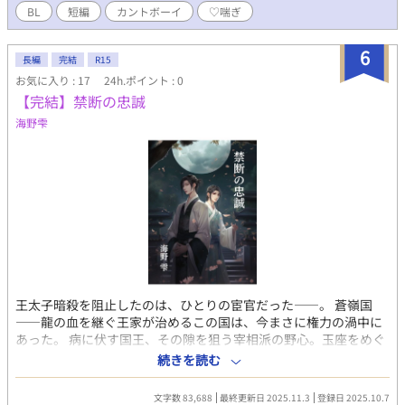
BL
短編
カントボーイ
♡喘ぎ
6
長編
完結
R15
お気に入り : 17
24h.ポイント : 0
【完結】禁断の忠誠
海野雫
王太子暗殺を阻止したのは、ひとりの宦官だった――。 蒼嶺国
――龍の血を継ぐ王家が治めるこの国は、今まさに権力の渦中に
あった。 病に伏す国王、その隙を狙う宰相派の野心。玉座をめぐ
る見えぬ刃は、王太子・景耀の命を狙っていた。 そんな宮廷に、
続きを読む
一人の宦官・凌雪が送り込まれる。 幼い頃に売られ、冷たい石造
りの宮殿で静かに生きてきた彼は、ひっそりとその才覚を磨き続
文字数 83,688
最終更新日 2025.11.3
登録日 2025.10.7