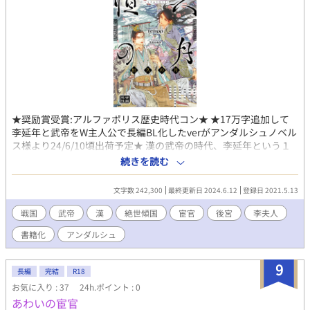
★奨励賞受賞:アルファポリス歴史時代コン★ ★17万字追加して
李延年と武帝をW主人公で長編BL化したverがアンダルシュノベル
ス様より24/6/10頃出荷予定★ 漢の武帝の時代、李延年という１
人の宦官がいた。 その宦官は歌と美貌によって武帝に仕え、『絶
続きを読む
世傾国』と呼ばれる歌を歌った。 北方有佳人 北方に美しい人
がおります 絶世而独立 その美しさはこの世界で唯一のもの
文字数 242,300
最終更新日 2024.6.12
登録日 2021.5.13
一顧傾人城 その美しさは一目見やれば城が傾き、 再顧傾人
国 再度見やれば国が傾くほど。 寧不知傾城与傾国 その美人
戦国
武帝
漢
絶世傾国
宦官
後宮
李夫人
は城や国を危険にするけれど、 佳人難再得 今を逃せばこんな
書籍化
アンダルシュ
美人はもう2度と手に入りません。 その後、李延年の思惑通り妹
である李夫人は後宮に入り、武帝の子を賜った。 これが知られて
いる史実。 そしてこれから語られるのは、この歌に込められた李
9
長編
完結
R18
延年の思い。 注意：前半はBL的表現ですが展開上しかたがないの
お気に入り : 37
24h.ポイント : 0
です。すみません。 完結保証5/17-29 各日12：20連載 各日字数
あわいの宦官
は1500－3000程度です。