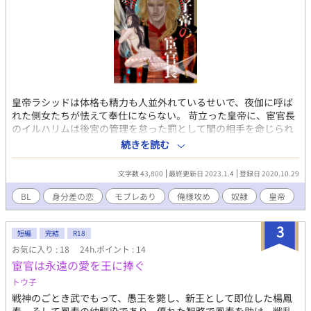
皇帝ラシッドは体格も精力も人並外れているせいで、夜伽に呼ば
れた側女たちが怯えて奉仕にならない。 苛立った皇帝に、宦官長
のイルハリムは後宮の管理を怠った罰として閨の相手を命じられ
てしまう。 強面巨根で情愛深い攻×一途で大人しそうだけど
続きを読む
隠れ淫乱な受 R18：レイプ・モブレ・SM的表現・暴力表現
多少あります。 2022/12/23 エクレア文庫様より電子版・紙版の
文字数 43,800
最終更新日 2023.1.4
登録日 2020.10.29
単行本発売されました 電子版
https://www.cmoa.jp/title/1101371573/ 紙版
BL
身分差の恋
モブレあり
俺様攻め
奴隷
皇帝
https://comicomi-studio.com/goods/detail?
goodsCd=G0100914003000140675 単行本発売記念として、
3
12/23に番外編SS2本を投稿しております 良かったら獅子帝の世界
短編
完結
R18
をお楽しみください ありがとうございました！
お気に入り : 18
24h.ポイント : 14
宦官は永遠の愛を王に捧ぐ
トウ子
戦神のごとき武でもって、愚王を斃し、新王として即位した楊鳳