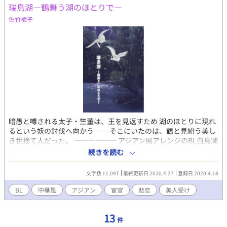
瑞鳥湖―鶴舞う湖のほとりで―
ーマとしたBLの短編連作です。 表紙は朝子師範(‪@ayumiasako1 ‬)
に書いて頂きました！！ありがとうございます！！ 挿絵をSF様
佐竹梅子
（@SF30844166）いなぐま様（@iru_tachibana）に描いて頂き
ました！！ ありがとうございます！！ Twitterのアンソロジー企
画、#2020男子後宮BLに参加しております。
暗愚と噂される太子・竺董は、王を見返すため 湖のほとりに現れ
るという妖の討伐へ向かう―― そこにいたのは、鶴と見紛う美し
き世捨て人だった。 ―――――― アジアン風アレンジのBL白鳥湖
ですが、モチーフにできているのは 大枠の 王子一人に対して美
続きを読む
人二人 のみです。 宦官受け。原作とはまた違うバッドエンド
（悲恋）。などご注意ください。 太子・竺董《ジクトウ》→ジー
文字数 11,097
最終更新日 2020.4.27
登録日 2020.4.18
クフリート 宦官・鶴皙《カクセキ》→オデット 宦官・鶴黛《カク
タイ》→オディール 瑞鳥とは鶴のことです。
BL
中華風
アジアン
宦官
悲恋
美人受け
13
件