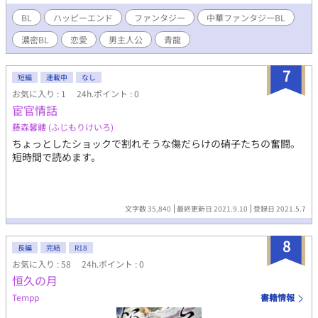
けてきた。 ある夜、王太子を狙った毒杯の罠をいち早く見破り、
自ら命を賭してそれを阻止する。 その行動をきっかけに、二人の
BL
ハッピーエンド
ファンタジー
中華ファンタジーBL
運命の歯車が大きく動き始める――。 宰相派の陰謀、王家に渦巻
濃密BL
恋愛
男主人公
青龍
く疑念と忠誠、そして宮廷の奥深くに潜む暗殺の影。 互いを信じ
きれないまま始まった二人の主従関係は、やがて禁じられた想い
と忠誠のはざまで揺れ動いていく。 己を捨てて殿下を守ろうとす
7
短編
連載中
なし
る凌雪と、玉座を背負う者として冷徹であろうとする景耀。 宮廷
お気に入り : 1
24h.ポイント : 0
を覆う陰謀の嵐の中で、二人が交わした契約は――果たして主従
宦官情話
のものか、それとも……。
藤森馨髏 (ふじもりけいろ)
ちょっとしたショックで割れそうな傷だらけの硝子たちの奮闘。
短時間で読めます。
文字数 35,840
最終更新日 2021.9.10
登録日 2021.5.7
8
長編
完結
R18
お気に入り : 58
24h.ポイント : 0
恒久の月
Tempp
書籍情報