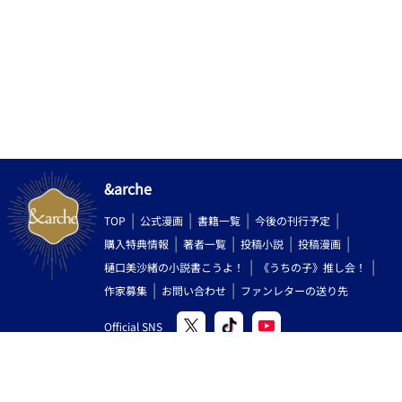
&arche
TOP
公式漫画
書籍一覧
今後の刊行予定
購入特典情報
著者一覧
投稿小説
投稿漫画
樋口美沙緒の小説書こうよ！
《うちの子》推し会！
作家募集
お問い合わせ
ファンレターの送り先
Official SNS