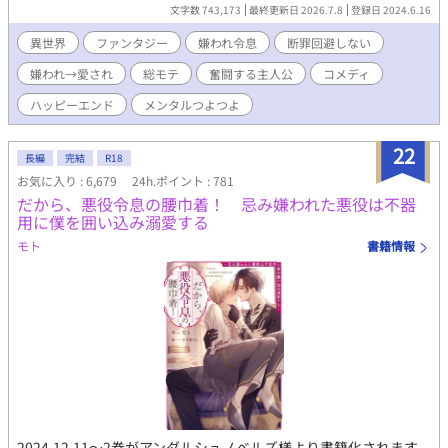
は…何故？ すこしおバカなシャノンの断罪希望奮闘記。 いつもの
文字数 743,173
最終更新日 2026.7.8
登録日 2024.6.16
ごとくR18は保険です。 『チートな転生農家の息子は悪の公爵を
溺愛する』書籍化となりました。 7.10発売予定です。 お手に取っ
異世界
ファンタジー
嫌われ令息
断罪回避しない
て頂けたらとっても嬉しいです(｡>ㅅ<)✩⡱
嫌われ→愛され
総モテ
奮闘する主人公
コメディ
ハッピーエンド
メンタルつよつよ
22
長編
完結
R18
お気に入り : 6,679
24h.ポイント : 781
だから、悪役令息の腰巾着！ 忌み嫌われた悪役は不器
用に僕を囲い込み溺愛する
モト
書籍情報
2024.12.11～2巻がアンダルシュノベルズ様より書籍化されます。