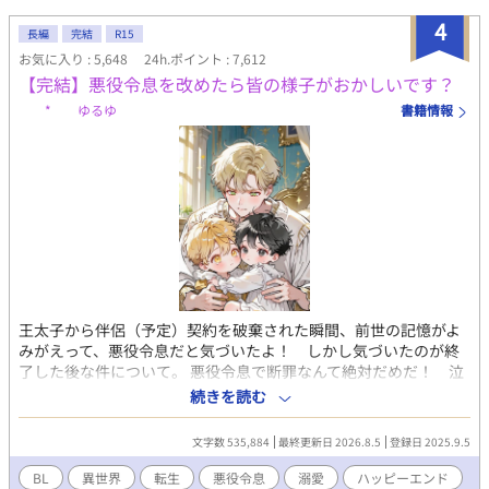
4
長編
完結
R15
お気に入り : 5,648
24h.ポイント : 7,612
【完結】悪役令息を改めたら皆の様子がおかしいです？
* ゆるゆ
書籍情報
王太子から伴侶（予定）契約を破棄された瞬間、前世の記憶がよ
みがえって、悪役令息だと気づいたよ！ しかし気づいたのが終
了した後な件について。 悪役令息で断罪なんて絶対だめだ！ 泣
いちゃう！ せっかく前世を思い出したんだから、これからは心を
続きを読む
入れ替えて、真面目にがんばっていこう！ と思ったんだけ
ど……あれ？ 皆やさしい？ 主人公はあっちだよー？ 本編完結
文字数 535,884
最終更新日 2026.8.5
登録日 2025.9.5
済です。 おまけのお話を更新しています。 皆の動画をつくりまし
た！ プロフのwebサイトから飛べるので、もしよかったら、お話
BL
異世界
転生
悪役令息
溺愛
ハッピーエンド