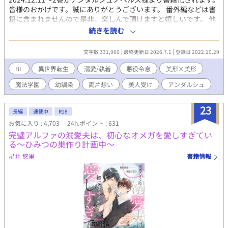
皆様のおかげです。誠にありがとうございます。 番外編などは書
籍に含まれませんので是非、楽しんで頂けますと嬉しいです。 他
の番外編も少しずつアップしたいと思っております。 ◇ストーリ
続きを読む
ー◇ 孤高の悪役令息×ＢＬ漫画の総受け主人公に転生した美人 姉
が書いたＢＬ漫画の総モテ主人公に転生したフランは、総モテフ
文字数 331,960
最終更新日 2026.7.1
登録日 2022.10.29
ラグを折る為に、悪役令息サモンに取り入ろうとする。しかしサ
モンは誰にも心を許さない一匹狼。周囲の人から怖がられ悪鬼と
BL
異世界転生
溺愛/執着
悪役令息
美形×美形
呼ばれる存在。 そんなサモンに寄り添い、フランはサモンの悪役
魔法学園
幼馴染
両片想い
美人受け
アンダルシュ
フラグも折ろうと決意する──。 互いに信頼関係を築いて、サモ
ンの腰巾着となったフランだが、ある変化が……。どんどんサモ
ンが過保護になって──！？ ・書籍化部分では、web未公開その
23
長編
連載中
R18
後の番外編＊がございます。 総受け設定のキャラだというだけ
お気に入り : 4,703
24h.ポイント : 631
で、総受けではありません。CPは固定。 自分好みに育っちゃった
完璧アルファの溺愛夫は、初心なオメガを愛しすぎてい
悪役とのラブコメになります。
る～ひみつの巣作り計画中～
星井 悠里
書籍情報