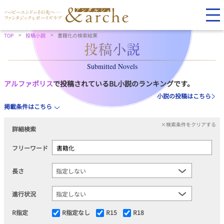
TOP
投稿小説
書籍化の検索結果
Submitted Novels
アルファポリス
で投稿されているBL小説のランキングです。
小説の投稿はこちら
掲載条件はこちら
×検索条件をクリアする
詳細検索
フリーワード
長さ
進行状況
R指定
R指定なし
R15
R18