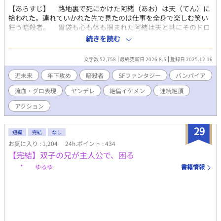
【あらすじ】 路地裏で死にかけた阿緒（あお）は天（てん）に
拾われた。連れていかれた先で見たのは仕事を全身で楽しむ笑い
狂う暗殺者。 胃袋も心も体も掴まれた阿緒は天と共にそのドロ
ドロとした非日常にハマっていく。バンパイアや人間の返り血で
続きを読む
真っ赤になって笑う狂人が、逃亡生活をしていたサイボーグの隠
れたサディスティックな狂気を呼び覚ます。 鬼畜BLエロティッ
文字数 52,758
最終更新日 2026.8.5
登録日 2025.12.16
ク・バイオレンス系。 ※（第2部 第7章の終わりまで） 毎週／
週1 水 16：10更新 第一部（～５章）、第二部（6章～9
近未来
年下攻め
暗殺者
SFファンタジー
バンパイア
章）、第三部（10章～13章まで執筆済）での主人公の性格の成長
流血・グロ表現
ヤンデレ
絶倫イケメン
連続絶頂
と変化を是非とも楽しんでもらいたいです。 エロ含む話の前に
「※」つけておきます。 中出し（付き合い後から）、絶倫攻め、
アクション
絶倫受け、首絞め、潮吹き、指姦、年下攻め、溺愛、S状結腸、連
続絶頂、異物挿入、リバ、快楽堕ち、ハード溺愛系 暗殺、骨折、
29
拷問、殺人などグロあり。 一度電子書籍にしていましたが、大幅
短編
完結
なし
な再編集の為に販売停止にしてゆっくりと書き直しています。 こ
お気に入り : 1,204
24h.ポイント : 434
ちらはマイルドバージョンです。普通にアクション、多少のスプ
【完結】双子の兄が主人公で、困る
ラッター、ハードエロあります。 ハード鬼畜スプラッターゴア系
* ゆるゆ
書籍情報
バージョンは執筆の速さ次第で2027か2028年に販売する予定の電
子書籍のみとします。 2026/7/11 表紙変えました
https://kisaragishion.fanbox.cc/ 如月紫苑のFanboxです。是非
無料登録をどうぞ。新作や書籍化情報の等の近況やリアルタイム
での作品についてよく呟いています。二人の動画などもありま
す。