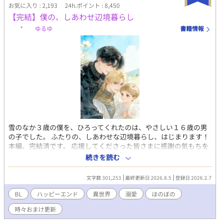
お気に入り : 2,193
24h.ポイント : 8,450
【完結】僕の、しあわせ辺境暮らし
* ゆるゆ
書籍情報
雪のなか３歳の僕を、ひろってくれたのは、やさしい１６歳の男
の子でした。 ふたりの、しあわせな辺境暮らし、はじまります！
本編、完結済です。 応援してくださった皆さまに感謝の気もちを
こめて、ぽて と むーちゃん感謝祭で、おまけのお話を更新し
続きを読む
ています。 ふたりの動画をつくりました！ プロフのwebサイトか
ら飛べるので、もしよかったら、お話と一緒に楽しんでくださっ
文字数 301,253
最終更新日 2026.8.5
登録日 2026.2.7
たら、とてもうれしいです！ 表紙や動画にはAIを使っています
が、小説にはAIを使っておりません 皆さまの応援のおかげで『も
BL
ハッピーエンド
異世界
溺愛
ほのぼの
ふもふ獣人に転生したら、最愛の推しに溺愛されています』書籍
時々おまけ更新
化、心から、ありがとうございます！