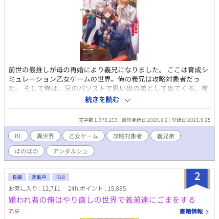
前世の最推しが母の再婚により義兄になりました。 ここは育成シ
ミュレーション乙女ゲームの世界。俺の義兄は攻略対象者だっ
た。 そして俺は、兄のパソストで思い出の弟として出てくる、死
ぬ前提の弟だった！ 最推しの弟とか、もう死んでもいい！いや、
続きを読む
最推しの成長を見届けるまでは死ねない！俺、生きる！死亡フラ
グなんて叩き壊して今日も最推しを愛でるのだ！ 乙女ゲームに転
文字数 1,378,293
最終更新日 2026.8.2
登録日 2021.9.25
生してしまった死亡フラグだらけの弟奮闘記。 濡れ場は最後の方
にしか出てこない気がします。 ※2022年11月書籍化しました( *
BL
異世界
乙女ゲーム
攻略対象者
義兄弟
´艸｀) よろしくお願いします ただいま感想返信停止中です。申し
ほのぼの
アンダルシュ
訳ありません。でも皆様の感想はとても楽しく嬉しく拝読してお
ります！ありがとうございます！
2
長編
連載中
R18
お気に入り : 12,711
24h.ポイント : 15,885
嫌われ者の俺はやり直しの世界で義弟達にごまをする
赤牙
書籍情報