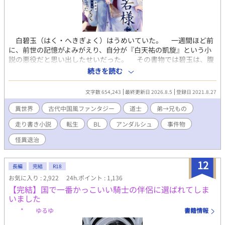
てきた。 親には「可愛げがない」と言われ、弟は何をしても褒め
て可愛がるくせに、俺は主席になろうが「長男なのだから当たり
前」。 それでも「頑張っていたらいつか分かってくれる」と不平
不満もいわずに我慢してきた。 だが、何をしたって「悪役令息」
白碧玉（はく・へきぎょく）はうめいていた。 一週間ほど前
なら意味なんてない。 どうせ悪役にされるのなら、いっそ好き勝
に、前世の記憶がよみがえり、自分が『白天祐の凱旋』という小
手に生きてやろう。 悪役上等！これからは我慢なんてしない。 家
説の悪役だと思い出したせいだった。 その書物では碧玉は、腹
の為だとか長男だとか知ったことか！ こんな家、レオリースにく
違いの弟・天祐（てんゆう）からうらまれ、生きたまま邪霊の餌
続きを読む
れてやる！ 俺は俺で独立して裕福な平民として生きる。 幸い前世
にされて魂ごと消滅させられる。 最悪の事態を回避するため、
の知識も思い出したから、生活能力はあると思う。平民暮らしも
厳格な兄に方向転換をこころみる。 いまさら優しくなどできな
なんの問題もない。 前世の知識を活かし、自分の道は自分で切り
文字数 654,243
最終更新日 2026.8.5
登録日 2021.8.27
いから、冷たい兄のまま、威厳と正しさを武器にしようと思った
開くのだ。 ※※※※※※※※ お陰様で、7月にアルファポリス様
のだが……。 兄弟仲が破滅するのを回避すればいいだけなの
異世界
古代中国風ファンタジー
道士
弟→兄もの
よりアンダルシュノベルズｂにて書籍化していただくこととなり
に、なぜか天祐は碧玉になつきはじめ……？ ※弟→兄ものです。
ました♡ ありがとうございますううう！！ イイネやコメントおま
走り書き小説
転生
BL
アンダルシュ
事件物
（カップリング固定〜） ※なんちゃって中華風ファンタジー小説
ちしております♡
です。 ※自分できづいた時に修正するので、誤字脱字の報告は不
怪異退治
要です。 ◆2022年5月に、アンダルシュのほうで書籍化しまし
た。 本編５万字＋番外編５万字の、約10万字加筆しております
12
ので、既読の方もお楽しみいただけるかと思います。 ※書籍ver
長編
完結
R18
では、規約により兄弟の恋愛がNGのため、天祐が叔父の子――従
お気に入り : 2,922
24h.ポイント : 1,136
兄弟であり、養子になったという設定に変わっています。
【完結】国で一番かっこいい騎士の伴侶に選ばれてしま
いました
* ゆるゆ
書籍情報