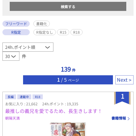
フリーワード
書籍化
R指定
R指定なし
R15
R18
件
139
件
1
/ 5
Next
ページ
1
長編
連載中
R18
お気に入り : 21,662
24h.ポイント : 19,335
最推しの義兄を愛でるため、長生きします！
朝陽天満
書籍情報