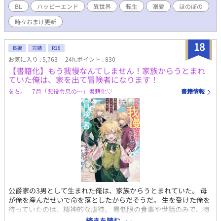
す』書籍化、心から、ありがとうございます！ ふたりの動画をつ
BL
ハッピーエンド
異世界
転生
溺愛
ほのぼの
くりました！ もしよかったら、プロフのwebサイトからどうぞで
時々おまけ更新
す！ 表紙や動画にはAIを使っていますが、小説にはAIを使ってお
りません
18
長編
完結
R18
お気に入り : 5,763
24h.ポイント : 830
【書籍化】もう我慢なんてしません！家族からうとまれ
ていた俺は、家を出て冒険者になります！
をち。 7月「悪役令息の…」書籍化♡
書籍情報
公爵家の3男として生まれた俺は、家族からうとまれていた。 母
が俺を産んだせいで命を落としたからだそうだ。 生を受けた俺を
待っていたのは、精神的な虐待。 最低限の食事や世話のみで、物
置のような部屋に放置されていた。 だれでもいいから、 暖かな目
続きを読む