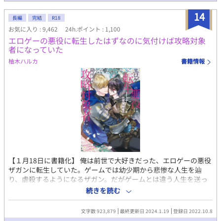
14
長編
完結
R18
お気に入り : 9,462
24h.ポイント : 1,100
エロゲーの悪役に転生したはずなのに気付けば攻略対象
者になっていた
柚木ハルカ
書籍情報
【１月18日に書籍化】 俺は前世で大好きだった、エロゲーの悪役
ザガンに転生していた。ゲームでは幼少期から悲惨な人生を辿
り、虐殺するようになるザガン。だがゲームとは違う人生を送っ
たところ、街で主人公のリュカとよく遭遇するようになった。な
続きを読む
んだか攻略対象者と認識されているような……俺は女じゃないん
だが？ ＊はR18 ※第10回BL小説大賞で、読者賞いただきまし
文字数 923,879
最終更新日 2024.1.19
登録日 2022.10.8
た。応援ありがとうございました。