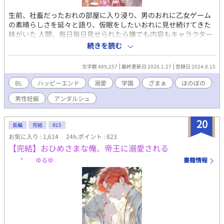
生前、社畜だったおれの部屋に入り浸り、男のおれに乙女ゲーム
の素晴らしさを延々と語り、仮眠をしたいおれに見せ続けてきた
妹がいた 人間、毎日毎日見せられたら嫌でも内容もキャラクター
も覚えるんだよ そう、例えば…今、おれの目の前にいる赤い髪の
続きを読む
美少女…この子がこのゲームの悪役令嬢となる存在…その幼少期
の姿だ そしておれは…文字としてチラッと出た悪役令嬢の行いの
文字数 489,257
最終更新日 2026.1.27
登録日 2024.8.15
果に一家諸共断罪された兄 ナレーションに 『悪役令嬢の兄もまた
死に絶えました』 その一言で説明を片付けられ、それしか登場し
BL
ハッピーエンド
溺愛
学園
ざまぁ
ほのぼの
ない存在…そんな悪役令嬢の兄に転生してしまったのだ 社畜に優
男性妊娠
アンダルシュ
しくない転生先でおれはどう生きていくのだろう 腹黒？攻略対象
×悪役令嬢の兄 本編完結済み、番外編時々更新中！ 奨励賞を頂
き、書籍化して頂きました✨️かなり加筆しまくりましたので楽し
20
長編
完結
R15
んで頂けると嬉しいです💪☺ ※愛称等が書籍化に伴い変更となっ
お気に入り : 1,614
24h.ポイント : 823
ています！違和感あるかもしれませんが徐々に本編も修正する予
【完結】おひめさまな俺、帝王に溺愛される
定です！ あと、変わらずこそこそ第二部準備中！
* ゆるゆ
書籍情報