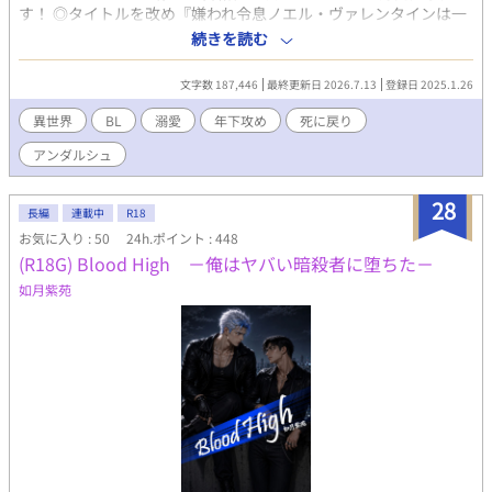
す！ ◎タイトルを改め『嫌われ令息ノエル・ヴァレンタインは一
途な愛に気づかない−死に戻りの世界で運命だと言われても−』と
続きを読む
いう新タイトルに決定いたしました♡ 最期に聞いたのは、望んで
いない結婚をした冷たい夫の声。 「煮るなり焼くなり殺すなり、
文字数 187,446
最終更新日 2026.7.13
登録日 2025.1.26
好きにしろ」 オメガは『神の使い』と呼ばれ崇められている国で
出会った、運命の番であるオメガのノエル・ヴァレンタインとア
異世界
BL
溺愛
年下攻め
死に戻り
ルファのレイシス・ブラウン。 ただ、二人の愛は冷め切ってい
アンダルシュ
た。 夫から距離を取り辛い日々を送っていたある日、ノエルは何
者かに捕えられて命を落とす。 だが次に目覚めたら、ノエルはな
ぜか学生時代に戻っていた。 今度は穏やかな人生を歩みたい。 そ
28
長編
連載中
R18
れなのに、ノエルが離れていくごとになぜか婚約者のアルファ・
お気に入り : 50
24h.ポイント : 448
レイシスに迫られて――！？ 「僕の"運命の番"はあなただけで
(R18G) Blood High －俺はヤバい暗殺者に堕ちた－
す、ノエル・ヴァレンタイン」 「――ッ死んだあとに運命だって
言われても！」 死んでから始まる、オメガとアルファの運命の物
如月紫苑
語。 ※オメガバース特殊設定あり ※R18展開は遅めです ✧毎日18
時更新予定✧ ✧3/20〜2回更新（9時＋18時）✧ ✧お気に入り登
録・各話♡・エール📣作者大歓喜します✧