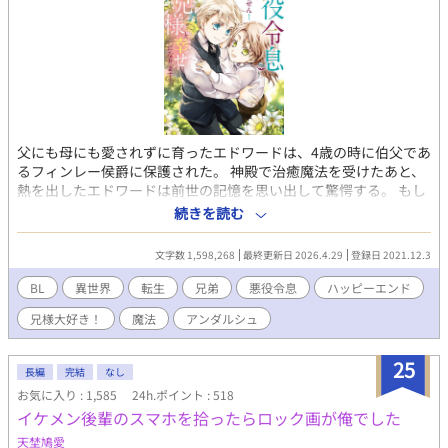
ます( ﾉД`)🩷 2024/11/28 完結しました。 感想など、ありがとう
ございます。 意地っ張りな元αのΩくんが素直になってく様。可愛
がって頂けますように♡
父にも母にも愛されずに育ったエドワードは、4歳の時に伯父であ
るフィンレー侯爵に保護された。 神殿で治癒魔法を受けたあと、
熱を出したエドワードは前世の記憶を思い出して驚愕する。 もし
かしてここは21歳まで生きていた自分が読んでいた小説の世界で
続きを読む
はないかと。 しかも「転生物のお約束」と言わんばかりに、自分
は悪役令息になっていて、このままでいけば義兄を殺して、自分
文字数 1,598,268
最終更新日 2026.4.29
登録日 2021.12.3
も死んでしまう未来が待っている。 だがしかし！せっかく記憶が
あるんだから、そんな事は絶対にしない！ だって僕は小説でも漫
BL
異世界
転生
兄弟
悪役令息
ハッピーエンド
画でも、兄様が大好きだったんだから！ あれ、でも待って、え？
兄様大好き！
魔法
アンダルシュ
ちょっと？？？ 義兄大好き弟と義弟大好き兄が、運命に立ち向か
う。 R指定要素は後半です。＊つけるようにします。 2023.1 書
籍化♪ 2025.8に５巻が発売。 2023.3に本編は完結しましたが、
25
長編
完結
なし
番外編を続けていく予定です💕 続編『悪役令息にならなかったの
お気に入り : 1,585
24h.ポイント : 518
で、僕は兄様と幸せになりました！』も本編は完結しましたが、
イケメン後輩のスマホを拾ったらロック画が俺でした
色々なカップリングの話を書いています。
天埜鳩愛