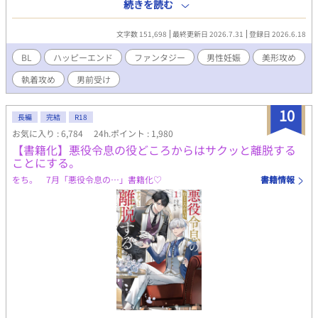
声をあげていた。 「殿下、ご懐妊です」 「なんて？」 医者に「エ
続きを読む
ご注意ください) 第11回BL小説大賞をいただきました。応援し
ルフなら他種族の男性でも妊娠させることができる。何か心当た
てくださった皆様、本当にありがとうございました。(2024年11
りはないか？」と聞かれ、 アダムは、エルフ軍指揮官のイヴァン
月に書籍化しました)
文字数 151,698
最終更新日 2026.7.31
登録日 2026.6.18
と一夜の関係を持ったことを思い出す。 しかも、子を無事に産む
ためには、エルフの精液を注ぎ続ける必要があると言われ、 アダ
BL
ハッピーエンド
ファンタジー
男性妊娠
美形攻め
ムは仕方なくエルフの国へと向かうことになる。 再会したイヴァ
執着攻め
男前受け
ンは、まるで伴侶のようにアダムを愛で始める。 子供を産んだら
さっさと国に戻るつもりだったのに、次第にアダムもイヴァンか
ら与えられる想いに心が揺らいでいき―― ★皆様の応援のおかげ
10
長編
完結
R18
で【紙書籍&電子書籍化】が決定しました…！ 読んでくださった
お気に入り : 6,784
24h.ポイント : 1,980
皆様、心からありがとうございます…！ 出版レーベルさんや発売
【書籍化】悪役令息の役どころからはサクッと離脱する
日などは詳細が決まり次第、作者のXでご報告いたしますね。 引
ことにする。
き続き頑張っていきますので、どうかラストまで読んでいただけ
ると嬉しいです！
をち。 7月「悪役令息の…」書籍化♡
書籍情報