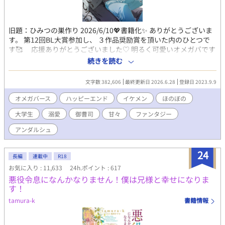
旧題：ひみつの巣作り 2026/6/10💖書籍化✨ ありがとうございま
す。 第12回BL大賞参加し、 ３作品奨励賞を頂いた内のひとつで
す🥰 応援ありがとうございました♡ 明るく可愛いオメガバです
♡ 学生結婚の夫夫🩵 仲良しです(*´艸`*) 【公式あらすじ】 あ
続きを読む
る日突然オメガに変性してしまった、元アルファの慧（けい）。
ヒートになっていたところを、かつてのライバルだった颯（はや
文字数 382,606
最終更新日 2026.6.28
登録日 2023.9.9
て）に助けられ、 そのまま彼と番になり、結婚までしてしまっ
た。 中高生時代によく競い合っていたけれど、夫になった颯は、
オメガバース
ハッピーエンド
イケメン
ほのぼの
あの頃とは違って慧に 優しく、甘く蕩けるような愛をくれる。 慧
大学生
溺愛
御曹司
甘々
ファンタジー
は颯との新婚生活をとても幸せに過ごしていたけれど、ある日ふ
と思った。 ――運命の番だから、相手のことを好きって思いこん
アンダルシュ
じゃってる……？ でもそれは嫌だった。ちゃんと颯と恋をし合
って、しっかり気持ちを積み上げた本 当の夫夫になりたい！ そ
24
うして慧は颯にちゃんと恋をしてもらうべく、とある作戦を始め
長編
連載中
R18
る！ 新婚夫夫のあまあまオメガバースBL、ついに書籍化!!
お気に入り : 11,633
24h.ポイント : 617
◆◇◆ 2023/9/9投稿→9/10BLranking15位♡ 9/14 12位🥰
悪役令息になんかなりません！僕は兄様と幸せになりま
♡ ベスト10入りありがとうございます💖 9/20 ベスト5入り
す！
🥰♡ BL大賞初日6位スタートでした。ありがとうございます☺️ 最
tamura-k
書籍情報
終結果8位でした🥰 ありがとうございました✨ ◇ ◇ ◇ ◇
2024年 またBL大賞参加します。完結できるといいな。よろしく
お願いします🩷 初日のrankingは３位でした✨ありがとうござい