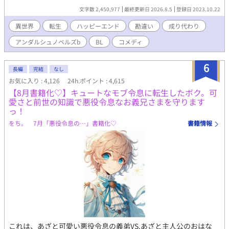
んだかギクシャク。なんで俺が尻拭いをしないといけないんだ！
文字数 2,450,977
最終更新日 2026.8.5
登録日 2023.10.22
知識・記憶一切なしの成り代わり主人公が手探り異世界生活を送
ることに。 突然性格が豹変したユリスに戸惑う周囲を翻弄しつつ
異世界
転生
ハッピーエンド
勘違い
成り代わり
異世界ライフを楽しむお話です。 ※基本ほのぼの路線です。不定
アンダルシュノベルズb
BL
コメディ
期更新。冒頭から少しですが流血表現あります。苦手な方はご注
意下さい。
6
長編
完結
なし
お気に入り : 4,126
24h.ポイント : 4,615
【8月書籍化♡】キュートなモブ令息に転生したボク。可
愛さと前世の知識で悪役令息なお義兄さまを守ります
っ！
をち。 7月「悪役令息の…」書籍化♡
書籍情報
これは、あざと可愛い悪役令息の義弟VS.あざと主人公のおはな