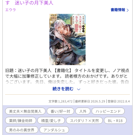
す 迷い子の月下美人
エウラ
書籍情報
旧題：迷い子の月下美人 【書籍化】 タイトルを変更し、ノア視点
で大幅に加筆修正しています。 読者様方のおかげです。ありがと
うございます。 先日、俺は失恋した。 ずっと好きだった彼。告白
する前に恋人が出来て、あっという間にデキ婚した。 悲しさと虚
続きを読む
しさでいっぱいの心を紛らわすように連日迷宮に潜ってはポーシ
ョンを作りまくる日々。 そんな俺に声をかけてきたのはＳランク
文字数 1,283,472
最終更新日 2026.5.29
登録日 2022.8.4
の冒険者だった。 男しかいない世界で誰でも妊娠出来ます。人族
以外の種族もいます。異種婚可能。作中に出産表現はありませ
美丈夫×無自覚美人
番い/好一対
人外
ハッピーエンド
ん。 ※オメガバースっぽい所がありますがバース性はありませ
薬師/錬金術師
精霊/愛し子
スパダリ？×天然
BL・R18
ん。（発情期やフェロモンなどはあります） 不定期更新です。 Ｒ
18には＊付きます。
男のみの異世界
アンダルシュ