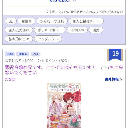
で、優しい声で俺に話しかけて欲しい。 ただそれだけを願って毎
日を過ごした。 そして言葉が分かるようになって、遂に自分の状
文字数 1,483,176
最終更新日 2026.7.3
登録日 2024.6.15
況を理解してしまった。 （ぼくはかあさまをころしてうまれた。
だから、みんなぼくのことがきらい。 ぼくがあいされることはな
BL
異世界
嫌われ→愛され
主人公最強チート
いんだ） わずかに縋っていた希望が打ち砕かれ、絶望した。 そし
主人公愛され
ざまぁ（薄味）
ほのぼの
溺愛
てそんな俺を救うため、前世の俺「須藤卓也」の記憶が蘇ったん
だ。 「いやいや、サフィが悪いんじゃなくね？」 公爵や兄たちが
基本的に甘々
アンダルシュ
後悔した時にはもう遅い。 俺には新たな家族ができた。俺の叔父
ゲイルだ。優しくてかっこいい最高のお父様！ 俺は血のつながっ
19
た家族を捨て、新たな家族と幸せになる！ ★注意★ 初の作品で
長編
連載中
R18
す。ご容赦くださいませ💦 ご都合主義。基本的にチート溺愛で
お気に入り : 7,900
24h.ポイント : 823
す。ざまぁは軽め。 ひたすら主人公かわいいです。苦手な方はそ
悪役令嬢の兄です、ヒロインはそちらです！ こっちに来
っ閉じを！ 感想などコメント、イイネ、エール頂ければ作者モチ
ないでください
ベが上がります♡
たなぱ
書籍情報