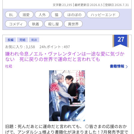
て、撫でるのがうまくて、膝が広い。 最高の飼い主、見つけまし
文字数 23,195
最終更新日 2026.8.5
登録日 2026.7.31
た。 ――ただし問題がひとつ。 うちの飼い主、どうやら裏社会最
強の殺し屋らしい。 夜中に血まみれで帰ってくるし、銃あるし、
BL
溺愛
人外
猫
ほのぼの
ハッピーエンド
絡んでくるのはだいたい変な奴らだし。 でもオレには甘い。びっ
コメディ
執着
殺し屋
異世界
くりするほど甘い。 オレが聖獣？ 弱点になる？ 知らない知らな
い。 だってオレは猫だから。 世界一危険な男の膝の上で、ごろご
ろしながら生きていきます。 これは、 殺し屋に拾われた黒猫（元
27
長編
完結
R18
一般人）が、 無自覚に最強の男を飼い慣らしていく話。
お気に入り : 3,158
24h.ポイント : 497
嫌われ令息ノエル・ヴァレンタインは一途な愛に気づか
ない 死に戻りの世界で運命だと言われても
社菘
書籍情報
旧題：死んだあとに運命だと言われても、 ◎皆さまの応援のおか
げで、アンダルシュ様より書籍化が決まりました！7月発売予定で