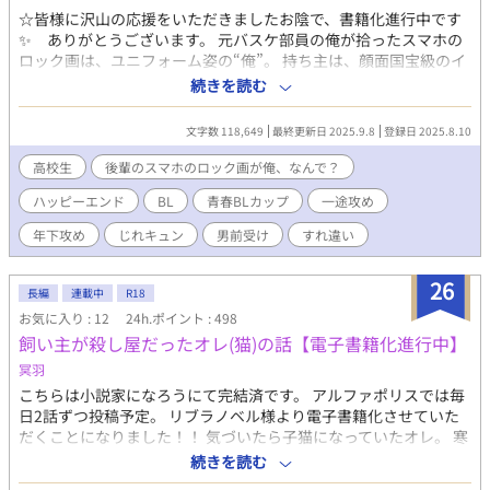
☆皆様に沢山の応援をいただきましたお陰で、書籍化進行中です
✨ ありがとうございます。 元バスケ部員の俺が拾ったスマホの
ロック画は、ユニフォーム姿の“俺”。 持ち主は、顔面国宝級のイ
ケメン一年生。 なんで俺の写真？ なんでロック画？ 問い詰める
続きを読む
間もなく「この人が最優先なんで」って宣言されて、女子の悲鳴
の中、肩を掴まれて連行された。……俺、ただスマホ届けに来た
文字数 118,649
最終更新日 2025.9.8
登録日 2025.8.10
だけなんだけど。 頼られたら嫌とは言えない南澤燈真は高校二年
生。クールなイケメン後輩、北門唯が置き忘れたスマホを手に取
高校生
後輩のスマホのロック画が俺、なんで？
ってみると、ロック画が何故か中学時代の燈真だった！ 北門は
ハッピーエンド
BL
青春BLカップ​
一途攻め
モテ男ゆえに女子からしつこくされ、燈真が助けることに。その
日から学年を越え急激に仲良くなる二人。燈真は誰にも言えなか
年下攻め
じれキュン
男前受け
すれ違い
った悩みを北門にだけ打ち明けて……。一途なメロ後輩 × 絆
され男前先輩の、救いすくわれ・持ちつ持たれつラブ！ ☆ノベ
26
マ！の青春BLコンテスト最終選考作品に加筆＆新エピソードを加
長編
連載中
R18
えたアルファポリス版です。
お気に入り : 12
24h.ポイント : 498
飼い主が殺し屋だったオレ(猫)の話【電子書籍化進行中】
冥羽
こちらは小説家になろうにて完結済です。 アルファポリスでは毎
日2話ずつ投稿予定。 リブラノベル様より電子書籍化させていた
だくことになりました！！ 気づいたら子猫になっていたオレ。 寒
い路地裏で震えていたところを拾ってくれたのは、 デカくて黒ず
続きを読む
くめで、やたら顔のいい男だった。 寡黙で不器用だけど優しく