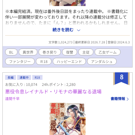
ンク頭に惑わされたあんぽんたんたちのせいで！！ ジルベスター
が断罪されたときには悔し涙にぬれた。 なんとかジルベスターを
※本編完結済。現在は番外後日談をまったり連載中。 ※書籍化に
救おうとすべてのルートを試し、ゲームをやり込みまくった。 で
伴い一部展開が変わっております。それ以降の連載分は修正して
も何をしてもジルベスターは断罪された。 ボクはこの世界で大声
おりませんので、たまに「ん？」と思われるかもしれません。 日
で叫ぶ。 ボクのお義兄様はカッコよくて優しい最高のお義兄様な
本人男性だった『俺』は、目覚めたら赤い髪の美少年になってい
んだからっ！ ゲームの世界ならいざしらず、このボクがついてる
続きを読む
た。 記憶を辿り、どうやらこれは乙女ゲームのキャラクターの子
からには断罪なんてさせないっ！ 最高に可愛いハイスぺモブ令息
供時代だと気付く。 それも、自分が仕事で製作に関わっていたゲ
に転生したボクは、可愛さと前世の知識を武器にお義兄さまを守
文字数 1,024,273
最終更新日 2026.7.28
登録日 2024.6.3
ームの、個人的な不憫ランキングナンバー１に輝いていた悪役令
りますっ！ ※表紙その他のイラストはAIにて作成致しておりま
息オルフェオ・ロッソだ。 しかしこの悪役、本当に悪だったの
す。（文字指定のみで作成しております） ⭐︎⭐︎⭐︎ ご拝読頂きありが
BL
異世界
巻き戻り
復讐
主従
乙女ゲーム
か？ なんか違わない？ 巻き戻って明らかになる真実に『俺』
とうございます！ コメント、エール、いいねお待ちしております
ファンタジー
Ｒ18
ハッピーエンド
アンダルシュ
は激怒する。 表に出なかった裏設定の記憶を駆使し、ヒロインと
♡ 「もう我慢なんてしません！家族からうとまれていた俺は、家
元凶から何もかもを奪うべく、生まれ変わったオルフェオの脱・
を出て冒険者になります！」書籍発売中！ 連載続いておりますの
悪役計画が始まった。
で、そちらもぜひ♡
8
長編
連載中
R18
お気に入り : 10,074
24h.ポイント : 2,280
悪役令息レイナルド・リモナの華麗なる退場
遠間千早
書籍情報