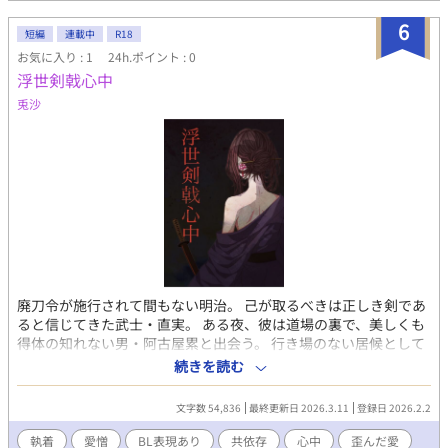
6
短編
連載中
R18
お気に入り : 1
24h.ポイント : 0
浮世剣戟心中
兎沙
廃刀令が施行されて間もない明治。 己が取るべきは正しき剣であ
ると信じてきた武士・直実。 ある夜、彼は道場の裏で、美しくも
得体の知れない男・阿古屋累と出会う。 行き場のない居候として
始まった共同生活は、 直実の庇護欲と責任感を次第に過剰なもの
続きを読む
へと変えていく。 一方、累は従順さと挑発を織り交ぜながら、 直
実が決して踏み越えるべきでなかった一線へと彼を導いていっ
文字数 54,836
最終更新日 2026.3.11
登録日 2026.2.2
た。 守る者と、守られる者。 救済と執着。 互いに「選んだつも
り」で、互いを逃がさなかった二人が辿り着く先は――。 これ
執着
愛憎
BL表現あり
共依存
心中
歪んだ愛