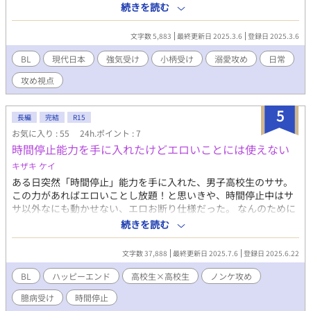
は……企業努力ってやつに屈するのか？」と生意気なことを言っ
続きを読む
て、意気揚々とスパイスを買いに出かける。しかし、何の成果も
得られず半泣きで帰宅。しおらしく洗濯物を干す一生懸命な魂に
文字数 5,883
最終更新日 2025.3.6
登録日 2025.3.6
欲情したマサヤは、カズトへキスをする。 熟年、同棲中、喧嘩。
何も起きないはずもなく……。寝室へもつれこんだ二人の、生活
BL
現代日本
強気受け
小柄受け
溺愛攻め
日常
臭あふれる、イチャイチャ甘々日常系セックス。 ※アルファポリ
攻め視点
ス、pixiv、ムーンライトノベルズへ掲載しています。
5
長編
完結
R15
お気に入り : 55
24h.ポイント : 7
時間停止能力を手に入れたけどエロいことには使えない
キザキ ケイ
ある日突然「時間停止」能力を手に入れた、男子高校生のササ。
この力があればエロいことし放題！と思いきや、時間停止中はサ
サ以外なにも動かせない、エロお断り仕様だった。 なんのために
こんな能力を得たのか、模索しながらも力を使うササの様子を、
続きを読む
クラスメイトで友人のカズは不思議がっていて────……。 高
身長ノンケ攻め × 時間停止できるようになったちょっぴり臆病小
文字数 37,888
最終更新日 2025.7.6
登録日 2025.6.22
柄受け
BL
ハッピーエンド
高校生×高校生
ノンケ攻め
臆病受け
時間停止