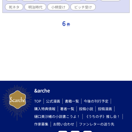
は、落とされた地獄ではない。 共に選び、共に踏み込んだ、 剣戟
死ネタ
明治時代
小柄受け
ビッチ受け
と心中の物語。
6
件
&arche
TOP
公式漫画
書籍一覧
今後の刊行予定
購入特典情報
著者一覧
投稿小説
投稿漫画
樋口美沙緒の小説書こうよ！
《うちの子》推し会！
作家募集
お問い合わせ
ファンレターの送り先