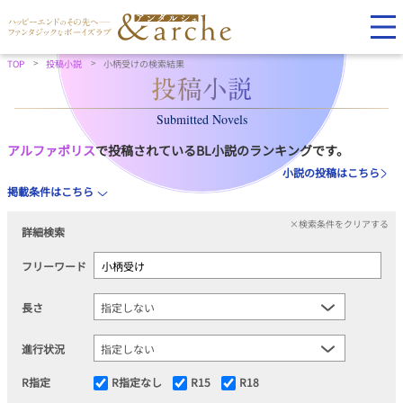
TOP
投稿小説
小柄受けの検索結果
Submitted Novels
アルファポリス
で投稿されているBL小説のランキングです。
小説の投稿はこちら
掲載条件はこちら
×検索条件をクリアする
詳細検索
フリーワード
長さ
進行状況
R指定
R指定なし
R15
R18