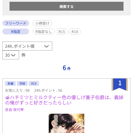
フリーワード
小柄受け
R指定
R指定なし
R15
R18
件
6
件
1
長編
完結
R18
お気に入り : 98
24h.ポイント : 56
🍯ハチミツとミルクティー色の優しげ養子伯爵は、義妹
の俺がずっと好きだったらしい
良音 夜代琴