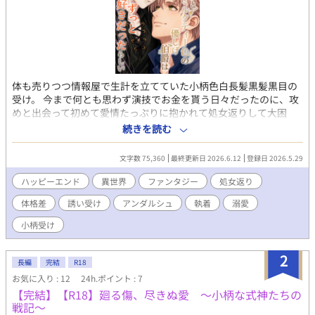
体も売りつつ情報屋で生計を立てていた小柄色白長髪黒髪黒目の
受け。 今まで何とも思わず演技でお金を貰う日々だったのに、攻
めと出会って初めて愛情たっぷりに抱かれて処女返りして大困
惑。感じてしまう自分に動揺して怖がる受けが可愛いです!! 攻め
続きを読む
は、甘いマスクにデカいガタイのずっしり重たいド執着タイプ。
でも基本紳士。 受けは9歳まで女子として女装して暮らしていた
文字数 75,360
最終更新日 2026.6.12
登録日 2026.5.29
ため、攻めには女子だったと思われていて、 16年後に男の姿で名
前も変えていた受けを見た攻めは再開を望んでいた相手だと気づ
ハッピーエンド
異世界
ファンタジー
処女返り
かず、 よく似た雰囲気の男性が体を売ってると知って、ぜひ一度
体格差
誘い受け
アンダルシュ
執着
溺愛
抱かせてほしいと金を積んで抱くものの すっかりハマってしまっ
て、他の奴には抱かれないでくれと大金を積んで懇願します。 痛
小柄受け
そうな過去の匂わせはそこそこあるものの、実際に痛いシーンは
ほとんどありません。 戦闘による出血シーンはちょこっとありま
2
す。 年齢制限要素としては、監禁、拘束、陵辱、緊縛が含まれま
長編
完結
R18
す。 年齢制限シーンにはタイトルに*が、未満だけどそんな感じの
お気に入り : 12
24h.ポイント : 7
雰囲気のところには（*）がついています。 ◆商業式作品紹介◆
【完結】【R18】廻る傷、尽きぬ愛 〜小柄な式神たちの
情報と体を売って生計を立てる25歳の美しく小柄な青年ゼスは、
戦記〜
幼い頃ゼスを拾ってくれた貧乏孤児院に、稼ぎから差し入れを届