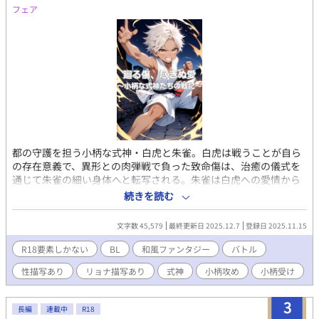
フェア
ける日々を送っていた。 栄養不足から小柄なまま大人になったゼ
スの細い体は、そちらの趣味の男によく売れたが、特殊性癖持ち
の警備隊長にもまた異常な執着を向けられていた。 その頃、横暴
な警備兵が好き放題に暴れるゼスの町へ、王都より視察隊が派遣
される。 視察隊として町に潜入したひとりに、ゼスが昔生き別れ
た義兄ギルフォードがいた。 情報を買いにゼスの元を訪れたギル
フォードは、愛する人によく似たゼスを抱きたいと言い出して
――……。 ◆帯 受けを守りたくて離したくなくて仕方ないド執着
攻め×大切な物を守るためなら身を引いて自分を犠牲にするタイ
プの受けの、秘密だらけの無自覚追いかけっこラブロマンス。 ◆
一文紹介 頭の回る小柄な受けが、攻めの一途な愛に身も心も翻弄
都の守護を担う小柄な式神・白虎と朱雀。白虎は戦うことが自ら
されつつも気持ちを隠して、力尽くでハッピーエンドを勝ち取る
の存在意義で、異形との肉弾戦で負った致命傷は、治癒の儀式を
お話。
通じて朱雀の細い身体へと転写される。朱雀は白虎への愛情から
彼を守りたいと願いながらも、都の安寧のために戦場へ送り返す
続きを読む
苦渋の決断を繰り返す。 戦闘と回復が延々と繰り返される、バト
ルストーリー。
文字数 45,579
最終更新日 2025.12.7
登録日 2025.11.15
R18要素しかない
BL
和風ファンタジー
バトル
性描写あり
リョナ描写あり
式神
小柄攻め
小柄受け
3
長編
連載中
R18