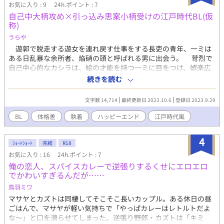
お気に入り : 9
24h.ポイント : 7
自己中大柄攻め×引っ込み思案小柄受けの江戸時代BL(仮
称)
うらや
遊郭で脱走する遊女を連れ戻す仕事をする長吏の青年、一ミは
ある日乱暴な余所者、焔硝の頭と呼ばれる男に出会う。 苛烈で
自己中心的なカシラは、絵の才能を持つ一ミに目をつけ、娯楽広
告を作らせるために強引に置屋から引き抜く。成金めいた生活に
続きを読む
突如放り込まれた一ミと、その一ミに少しずつ心を開いていくカ
シラの、なんちゃって江戸時代風衆道小説。 受け 一ミ 主人公。
文字数 14,714
最終更新日 2023.10.6
登録日 2023.9.29
引っ込み思案な青年。小柄で絵が得意。 攻め 焔硝の頭 自己中心
的な青年。大柄で身体中に包帯を巻いている。 ※この作品はフィ
BL
体格差
執着
ハッピーエンド
江戸時代風
クションです。実際の人物、団体、事件、また時代背景とは一切
関係がありません。 ※江戸時代非差別部落に関して大いに参考に
4
させていただいておりますが、この作品に差別助長等の意図は一
ｼｮｰﾄｼｮｰﾄ
完結
R18
切ありません。 ※舞台設定を江戸時代日本を参考にしております
お気に入り : 16
24h.ポイント : 7
が、よく似た別の世界として扱っているため時代考証等に違和感
俺の恋人、スパイスカレーで逆張りするくせにエロエロ
等あるかと思われますがご容赦ください。 ※リアル多忙につき不
でかわいすぎるんだが……
定期更新
鳥羽ミワ
マサヤとカズトは同棲してそこそこ長いカップル。ある休日の昼
ごはんで、マサヤが軽い気持ちで「やっぱカレーはレトルトだよ
な～」と口を滑らせてしまった。逆張り野郎・カズトは「キミ