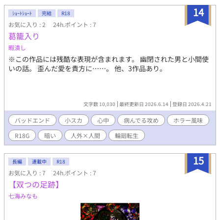
います。 生きるのって本当に苦しいですよね。どうしたらいいの
14
ｼｮｰﾄｼｮｰﾄ
完結
R18
か私も毎日頭を悩ませています。
お気に入り : 2
24h.ポイント : 7
葛籠入り
暇潰し
※この作品には残酷な表現が含まれます。 幽閉された男と小間使
いの話。 歪んだ愛を貴方に……。 他、3作品あり。
文字数 10,030
最終更新日 2026.6.14
登録日 2026.4.21
バッドエンド
小スカ
心中
病んでる攻め
ホラー風味
R18G
暗い
人外×人間
輪廻転生
15
長編
連載中
R18
お気に入り : 7
24h.ポイント : 7
【双つの足跡】
七海みなも