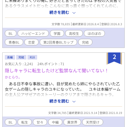
に未練ありまくりの俺に 好きだと言ってきたのは 学校の人気者で
あるクラスメイトだった こんなに真っ直ぐ想ってくれてんのに、
何で俺… お前のこと早く好きになれないんだろう… 女々しい未練
続きを読む
男子×一途な人気者男子が織りなす 焦れきゅん青春ラブストーリ
ー
文字数 78,655
最終更新日 2026.8.4
登録日 2026.8.3
BL
ハッピーエンド
学園
高校生
ほのぼの
青春BL
恋愛
第2回青春BLカップ
完結
2
長編
完結
R18
お気に入り : 2,241
24h.ポイント : 71
隠しキャラに転生したけど監禁なんて聞いてない！
かとらり。
ある日不幸な事故に遭い、目が覚めたら姉にやらされていた乙
女ゲームの隠しキャラのユキになっていた。 ユキは本編ゲーム
の主人公アザゼアのストーリーのクリアまで隠されるキャラ。
ということで、ユキは義兄に監禁され物理的に隠されていた。
続きを読む
監禁から解放されても、ゲームではユキは心中や凌辱、再監禁、
共依存など、バッドエンドばかりが待っているキャラ… それを
文字数 34,785
最終更新日 2021.9.14
登録日 2021.8.19
知らないユキは無事にトゥルーエンドに行き着けるのか！？
BL
転生
甘々
中編
異世界
天然受け