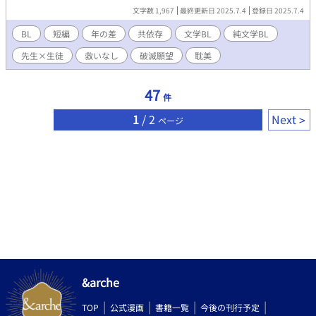
※この作品には以下の要素が含まれます。 死生観・自己喪失・共
文字数 1,967
最終更新日 2025.7.4
登録日 2025.7.4
依存といった心理的に重たい主題 教師×教え子（年の差）という
倫理的にセンシティブな関係性 心中／自殺未遂に言及する描写
BL
短編
年の差
共依存
文学BL
純文学BL
先生×生徒
救いなし
破滅願望
耽美
47
件
1
/ 2
Next
ページ
&arche
TOP
公式漫画
書籍一覧
今後の刊行予定