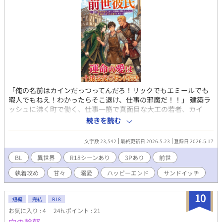
ん、ご了承下さい。 ストックが無くなるまではガンガン更新、そ
の後は、まったり更新予定。 気の長い人向けです。
「俺の名前はカインだっつってんだろ！リックでもエミールでも
暇人でもねえ！わかったらそこ退け、仕事の邪魔だ！！」 建築ラ
ッシュに沸く町で働く、仕事一筋で真面目な大工の若者、カイ
ン。 ある日突然彼の前に現れたのは、美貌の魔法使いイアンと、
続きを読む
野性味溢れる冒険者ランバート。 「ああ、リック…！わかるか？
私は君と永遠の愛を誓い合った魔術師のイアンだ」 「違う。お前
文字数 23,542
最終更新日 2026.5.23
登録日 2026.5.17
はエミールだ。俺はお前の護衛騎士だったランバートだ」 二人は
口を揃えて自分が「前世の恋人」だと言い張り、カインの奪い合
BL
異世界
R18シーンあり
3Pあり
前世
いを始める。 「男の相手をする趣味はねぇ！」と一蹴するカイン
執着攻め
甘々
溺愛
ハッピーエンド
サンドイッチ
だったが、重すぎる愛と圧倒的ハイスペックな貢献に、職場も私
生活も掌握されていき……。 そしてとうとう、ある事故をきっか
けに、カインは「二つの前世」を同時に思い出してしまう！ 心中
10
短編
完結
R18
するほどの純愛で永遠を誓った恋人は、一人ではなかった！？
お気に入り : 4
24h.ポイント : 21
「く…っ！ひと突き交代はキツすぎんぞ！」 「では十数えたら交