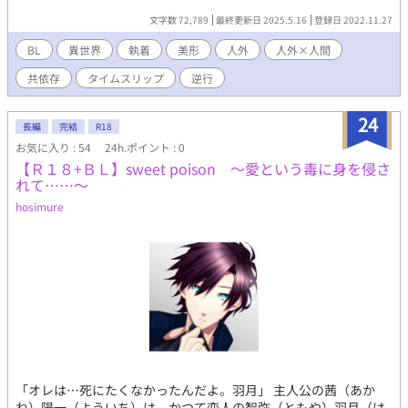
最悪の心中エンドを回避せよ！ 忠誠心あつい(？)従者から『適切
文字数 72,789
最終更新日 2025.5.16
登録日 2022.11.27
な距離』をとろうと頑張るお話。 ※印はR18部分になります！ご
注意ください 加筆修正して再公開しています
BL
異世界
執着
美形
人外
人外×人間
共依存
タイムスリップ
逆行
24
長編
完結
R18
お気に入り : 54
24h.ポイント : 0
【Ｒ１８+ＢＬ】sweet poison ～愛という毒に身を侵さ
れて……～
hosimure
「オレは…死にたくなかったんだよ。羽月」 主人公の茜（あか
ね）陽一（よういち）は、かつて恋人の智弥（ともや）羽月（は