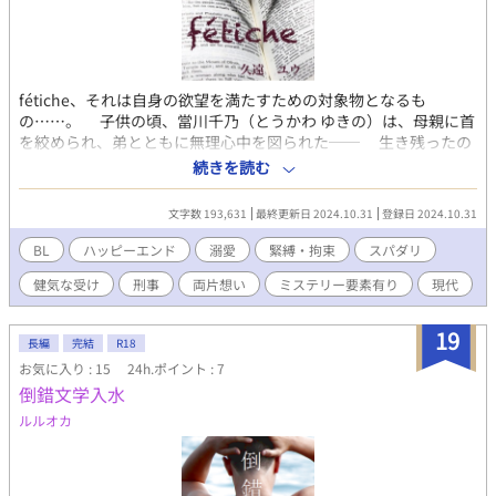
fétiche、それは自身の欲望を満たすための対象物となるも
の……。 子供の頃、當川千乃（とうかわ ゆきの）は、母親に首
を絞められ、弟とともに無理心中を図られた── 生き残ったの
は千乃だけ。 以来、自分だけが生きていることが罪であるかの
続きを読む
ように、周囲の不幸も「自分のせい」と背負い込むようになっ
た。 大学生になった千乃は、緊縛フェティシズムをテーマにし
文字数 193,631
最終更新日 2024.10.31
登録日 2024.10.31
た店「縷紅草（るこうそう）」でアルバイトをしていた。 店主
の嶺澤八束（みねさわ やつか）は元救命医で、過去に千乃の命を
BL
ハッピーエンド
溺愛
緊縛・拘束
スパダリ
救った恩人でもあった。 そんなある日、横浜で発生した猟奇的
健気な受け
刑事
両片想い
ミステリー要素有り
現代
な事件の捜査で、店に刑事が訪れる。 その刑事は、片思いの相
手・親友の兄であり、捜査一課長でもある藤永真希人（ふじなが
まきと）だった。 事件をきっかけに再会したふたりは、少しず
19
長編
完結
R18
つ距離を縮めていく。 だが、事件の犯人の手は千乃自身にも忍
お気に入り : 15
24h.ポイント : 7
び寄り── 息を潜めるように生きてきた千乃の「命」と「恋」
倒錯文学入水
は、果たして報われるのか。 そして、事件の真相と恋は──。
傷を抱えた青年と、冷徹なスパダリ刑事が織りなす、救済ミス
ルルオカ
テリー×ラブの物語。