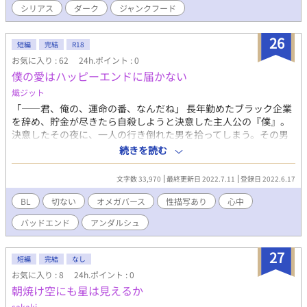
シリアス
ダーク
ジャンクフード
ういいやって思えた」 これは、社会からこぼれ落ちた二人が、最
高にジャンクな夜を経て永遠になるまでの、美しく純粋な逃避
行。
26
短編
完結
R18
お気に入り : 62
24h.ポイント : 0
僕の愛はハッピーエンドに届かない
熾ジット
「――君、俺の、運命の番、なんだね」 長年勤めたブラック企業
を辞め、貯金が尽きたら自殺しようと決意した主人公の『僕』。
決意したその夜に、一人の行き倒れた男を拾ってしまう。その男
は、人の血からしか栄養を摂取できない『吸血症』の体質を持
続きを読む
つ、アルファの男だった。番の血しか飲めないはずの男は、
『僕』が運命の番だということに気が付いてしまう。 『僕』はお
文字数 33,970
最終更新日 2022.7.11
登録日 2022.6.17
金、男は食料。あとわずかしかない生きられる期間の中、二人は
偽物の番となるのだった。 【この作品は、自殺や心中描写があり
BL
切ない
オメガバース
性描写あり
心中
ますが、ストーリー上必要なもので、推奨しているものではあり
バッドエンド
アンダルシュ
ません。決して行わないでください】
27
短編
完結
なし
お気に入り : 8
24h.ポイント : 0
朝焼け空にも星は見えるか
sakaki