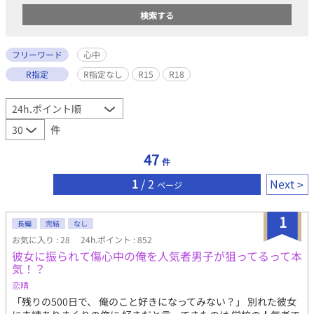
フリーワード
心中
R指定
R指定なし
R15
R18
件
47
件
1
/ 2
Next
ページ
1
長編
完結
なし
お気に入り : 28
24h.ポイント : 852
彼女に振られて傷心中の俺を人気者男子が狙ってるって本
気！？
恋晴
「残りの500日で、 俺のこと好きになってみない？」 別れた彼女