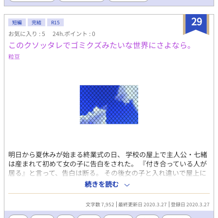
かなり想定外な従兄弟のM字開脚からでした…… ！ 最終的にはラ
ブラブに持っていきたいけど迷走中。作者も主人公もポンコツな
29
短編
完結
R15
りにがんばってます。 ↑なんとかハピエン溺愛（初級）にたどり
お気に入り : 5
24h.ポイント : 0
着きました。最後まで読んでいただき有難うございました！ ⭐︎作
このクソッタレでゴミクズみたいな世界にさよなら。
品の傾向上性処理に対して揶揄的な表現になってますが、主人公
が拗らせる設定ですので悪しからずスルーしてくださると幸いで
粒豆
す。どうしても駄目そうな人はブラウザバックしてね！ 見ちゃ
った記憶は消して上げられないから自衛ヨロです。
明日から夏休みが始まる終業式の日、 学校の屋上で主人公・七緒
は産まれて初めて女の子に告白をされた。 『付き合っている人が
居る』と言って、告白は断る。 その後女の子と入れ違いで屋上に
やってきた恋人の梓に、 『ボクと心中しない？』と持ちかけられ
続きを読む
る。 梓の提案に、七緒はなんて答えるのか……。 夏休みが始まる
前、終業式の日に心中する 男の子たちの共依存BL掌編ノベル。
文字数 7,952
最終更新日 2020.3.27
登録日 2020.3.27