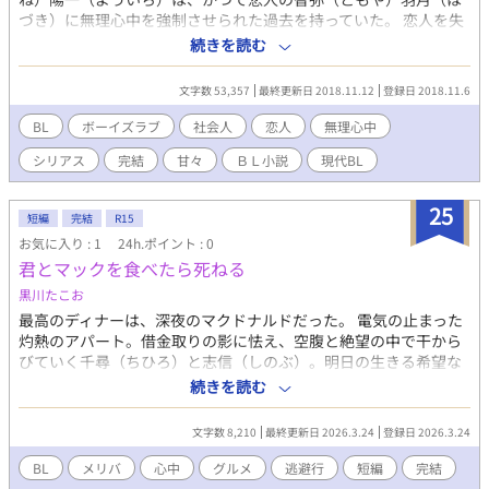
づき）に無理心中を強制させられた過去を持っていた。 恋人を失
った五年間を過ごしていたが、ある日、働いている会社に一つの
続きを読む
取り引きが持ちかけられる。 仕事をする為に、陽一は単身で相手
の会社へ向かった。 するとそこにいたのは、五年前に亡くなった
文字数 53,357
最終更新日 2018.11.12
登録日 2018.11.6
と聞かされた、最愛で最悪の恋人・羽月だった。
BL
ボーイズラブ
社会人
恋人
無理心中
シリアス
完結
甘々
ＢＬ小説
現代BL
25
短編
完結
R15
お気に入り : 1
24h.ポイント : 0
君とマックを食べたら死ねる
黒川たこお
最高のディナーは、深夜のマクドナルドだった。 電気の止まった
灼熱のアパート。借金取りの影に怯え、空腹と絶望の中で干から
びていく千尋（ちひろ）と志信（しのぶ）。明日の生きる希望な
どとっくに尽きていた二人が「最期の晩餐」に選んだのは、高級
続きを読む
フレンチでもなく、ただのマクドナルドだった。 なけなしの金と
少しの罪で手に入れたハンバーガーを胃に詰め込み、二人は夜の
文字数 8,210
最終更新日 2026.3.24
登録日 2026.3.24
街を疾走する。 ポテトの塩気とコーラが混ざる、ただ一度きりの
野蛮なキス。肉体的な繋がりを超えた、互いの絶望を食い合うよ
BL
メリバ
心中
グルメ
逃避行
短編
完結
うな巨大な感情。 「志信とマックを食べたら、なんだか本当にも