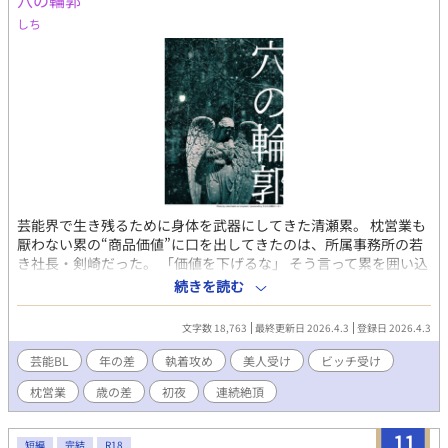
穴の輪郭
代だ！」 ――二つの人生、二つの愛、夜の激しさも二倍！？ 挟ま
れ、暴かれ、蕩かされる。 宿命の再会を果たした執着攻め二人に
しち
左右から愛され、逃げ場なしのサンドイッチ！ そこへさらに現れ
たのはなんと…！？ 前世も今世も全部まとめて愛し尽くす、超展
開ノンストップSFファンタジー二重転生BL！ ※この作品には
「3Pシーン」「連続潮吹き」「微誘い受け」「♡喘ぎ」「R18」
の描写が含まれています。 ※カイン（受け）固定、ハッピーエン
ド。前世の愛が重すぎる男たちに全方位から愛されたい方向け。
（全7話2万字短編規模。全話予約投稿済み）
芸能界で生き残るために身体を武器にしてきた清瀬累。 枕営業も
厭わない累の“商品価値”に口を出してきたのは、所属事務所の若
き社長・剣崎だった。 「価値を下げるな」 そう言って累を囲い込
む男の真意は――。 支配系社長×生意気ビッチ美人タレントシリ
続きを読む
ーズ
https://www.alphapolis.co.jp/novel/557561084/779037655 の
文字数 18,763
最終更新日 2026.4.3
登録日 2026.4.3
過去編、出会いと初夜になります。 単体でも読めます。 シリーズ
で見えにくかった冷徹社長の心中をこれでもかと盛り込みまし
芸能BL
年の差
執着攻め
美人受け
ビッチ受け
た。 ーそれは〝異質〟だった〟 視線を、長く留めてはいけない。
枕営業
歳の差
初夜
連続絶頂
触れてもいけない。 乱暴はしておりませんが少々倫理観の欠けた
内容になりますので、ご注意ください。
11
短編
完結
R18