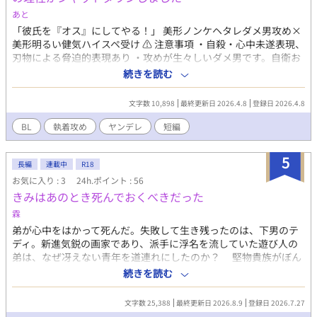
あと
「彼氏を『オス』にしてやる！」 美形ノンケヘタレダメ男攻め×
美形明るい健気ハイスペ受け ⚠️ 注意事項 ・自殺・心中未遂表現、
刃物による脅迫的表現あり ・攻めが生々しいダメ男です。自衛お
願いします。 ・外見描写（輪郭や造形）がありますが、特定の容
続きを読む
姿を否定する意図は一切ございません。 ・直接的ではありません
が、テーマの性質上、精神的に大人向けの内容を含みます。 ・純
文字数 10,898
最終更新日 2026.4.8
登録日 2026.4.8
愛やハッピーエンドの定義が広い方向けです。 あまりにも高い壁
が執着によって壊される瞬間に興味がある方、どうぞ <あらすじ>
BL
執着攻め
ヤンデレ
短編
ノンケの攻めは受けを抱くことをしない。欲求不満になった受け
は、友人に相談したところ、あるアプリをお勧めされる。そのア
5
プリによると、攻めの好みをトレースすればいいと言われ…？ <名
長編
連載中
R18
前> 攻め:高嶺航 受け:波野結人 <各種リンク> 🎁FANBOX（先行公
お気に入り : 3
24h.ポイント : 56
開／プロフィール／裏設定／後日談など)
きみはあのとき死んでおくべきだった
https://ato1125.fanbox.cc/ 📝アンケート（無料／全問回答不
霖
要）(約3〜5分程度)
弟が心中をはかって死んだ。失敗して生き残ったのは、下男のテ
https://docs.google.com/forms/d/1LA7stg2YhLpRWLgIMDvXwGv9v
ディ。新進気鋭の画家であり、派手に浮名を流していた遊び人の
ZI1v3mG69QZFaI/viewform 💌マシュマロ（感想など）
弟は、なぜ冴えない青年を道連れにしたのか？ 堅物貴族がぼん
https://marshmallow-qa.com/o5nica2eaphly4s?
やり下男にはまってめろめろになるお話です。 ※中編の予定で
t=KDh5n5&utm_medium=url_text&utm_source=promotion ※
続きを読む
す。 ※ほかのサイトにも同時に投稿しています。
誤字脱字・表現の修正はサイレントで行う場合があります。 ※タ
グは定期的に整理します。 ※批判・中傷コメントはご遠慮くださ
文字数 25,388
最終更新日 2026.8.9
登録日 2026.7.27
い。