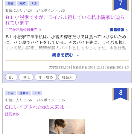
7
長編
完結
R18
お気に入り : 424
24h.ポイント : 35
ＢＬ小説家ですが、ライバル視している私小説家に迫ら
れています
二三＠冷酷公爵発売中
書籍情報
ＢＬ小説家である私は、小説の稼ぎだけでは食っていけないため
に、パン屋でバイトをしている。そのバイト先に、ライバル視し
ている私小説家、穂積が新人バイトとしてやってきた。本当は私
小説家志望である私は、BL小説家であることを隠し、嫉妬を覚え
続きを読む
ながら穂積と一緒に働く。そんな私の心中も知らず、穂積は私に
好きだのタイプだのと、積極的にアプローチしてくる。ある日、
文字数 123,052
最終更新日 2023.12.31
登録日 2023.8.3
私がBL小説家であることが穂積にばれてしまい…？ ※タイトルを
変更しました。（旧題 BL小説家と私小説家がパン屋でバイトし
BL
現代
年下攻め
社会人
たらこうなった）2025.5.21
8
長編
連載中
R18
お気に入り : 156
24h.ポイント : 35
Ωにレイプされたαの未来は……
認認家族