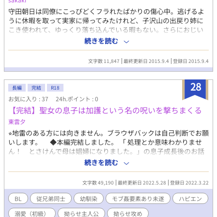
守田朝日は同僚にこっぴどくフラれたばかりの傷心中。逃げるよ
うに休暇を取って実家に帰ってみたけれど、子沢山の出戻り姉に
こき使われて、ゆっくり落ち込んでいる暇もない。さらにおじい
ちゃん先生だったはずのお隣の小児科には、なぜか朝日好みの男
続きを読む
前が住んでいて・・・
文字数 11,847
最終更新日 2015.9.4
登録日 2015.9.4
28
長編
完結
R18
お気に入り : 37
24h.ポイント : 0
【完結】聖女の息子は加護という名の呪いを撃ちまくる
東雲夕
⭐︎地雷のある方には向きません。ブラウザバックは自己判断でお願
いします。 ◆本編完結しました。 「 処理とか意味わかりませ
ん！ とさけんで母は娼婦になりました。」の息子成長後のお話
です。 ◆「これまでのお話」 高名な魔法士の一族である父が、妻
続きを読む
子のいる本宅で元婚約者の幼馴染と性処理に励んだところ妻子に
去られて、娼婦になった妻と心中しかけたら妻が聖女に覚醒して
文字数 49,190
最終更新日 2022.5.28
登録日 2022.3.22
無かったことになったよ。 ▼「それからどうしたな息子の話（イ
マココ）」 そんな難儀な夫婦の元に生まれた姉と弟。 弟のフェン
BL
従兄弟同士
幼馴染
モブ姦要素あり未遂
ハピエン
ガリには、仲良しの従兄弟がいたのですが、父親へのトラウマか
溺愛（初級）
拗らせ主人公
拗らせ攻め
ら疎遠になってしまっていました。 そんな二人の思わぬ再会は、