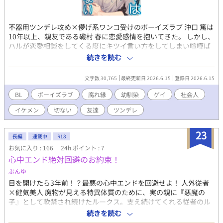
不器用ツンデレ攻め×儚げ系ワンコ受けのボーイズラブ 沖口 篤は
10年以上、親友である磯村 春に恋愛感情を抱いてきた。 しかし、
ハルが恋愛相談をしてくる度にキツイ言い方をしてしまい喧嘩ば
かりで、空回りするばかりだった───。 そんなハルと同窓会で
続きを読む
再会し その帰りに失恋で傷心中のハルに心にもないことを言って
しまい、学生時代のようにまた喧嘩をしてしまう。 それから絡む
文字数 30,765
最終更新日 2026.6.15
登録日 2026.6.15
機会を得るが、どうしても素直になれなくて…？
BL
ボーイズラブ
腐れ縁
幼馴染
ゲイ
社会人
イケメン
切ない
友達
ツンデレ
23
長編
連載中
R18
お気に入り : 166
24h.ポイント : 7
心中エンド絶対回避のお約束！
ぶんゆ
目を開けたら3年前！？最悪の心中エンドを回避せよ！ 人外従者
×健気美人 魔物が見える特異体質のために、実の親に『悪魔の
子』として軟禁され続けたルークス。支え続けてくれる従者のル
アに依存し、2人の世界に堕ちてしまった。そして最期まで2人は
続きを読む
共に、崖から飛び降りた。 ......はずが、目を開ければ3年前！！