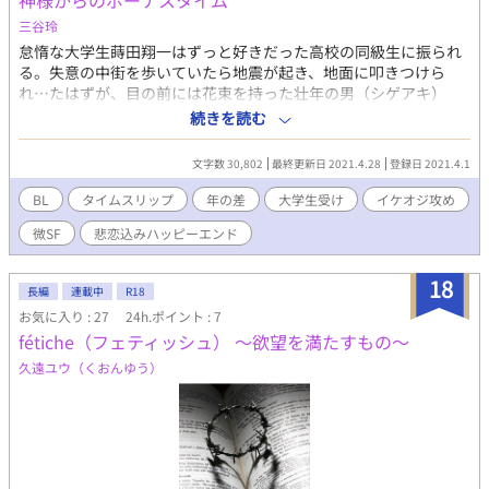
神様からのボーナスタイム
人〟と呼ばれた事件になぞらえて、情事中に繋がったまま無理心
中されそうになってしまう。 未遂に済んだものの、何故か昴は大
三谷玲
学生時代の8年前まで時を遡っていた。 何度も繰り返されるルー
怠惰な大学生蒔田翔一はずっと好きだった高校の同級生に振られ
プの先にあったのは、禁忌に触れる真実と、背徳に染まった狂愛
る。失意の中街を歩いていたら地震が起き、地面に叩きつけら
だった。
れ…たはずが、目の前には花束を持った壮年の男（シゲアキ）
が。シゲアキに保護されたそこは、40年後の未来だった！ 傷心中
続きを読む
の大学生がタイムスリップした未来で20才年上の男に保護され絆
されボーナスタイムのような日々を過ごしながら自分を見つめ直
文字数 30,802
最終更新日 2021.4.28
登録日 2021.4.1
して恋人をまるごと幸せにする話です ※この話は2011年3月11日
東日本大震災の描写があります
BL
タイムスリップ
年の差
大学生受け
イケオジ攻め
微SF
悲恋込みハッピーエンド
18
長編
連載中
R18
お気に入り : 27
24h.ポイント : 7
fétiche（フェティッシュ） 〜欲望を満たすもの〜
久遠ユウ（くおんゆう）