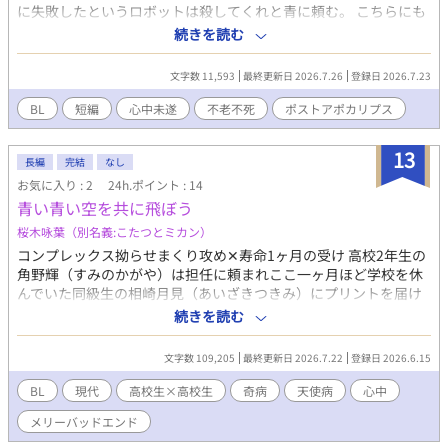
に失敗したというロボットは殺してくれと青に頼む。 こちらにも
投稿している 鳥籠の中のお姫様
続きを読む
→https://www.alphapolis.co.jp/novel/152766941/437058267
青い青い空を共に飛ぼう
文字数 11,593
最終更新日 2026.7.26
登録日 2026.7.23
→https://www.alphapolis.co.jp/novel/152766941/788061819
のクロスオーバーです。
BL
短編
心中未遂
不老不死
ポストアポカリプス
13
長編
完結
なし
お気に入り : 2
24h.ポイント : 14
青い青い空を共に飛ぼう
桜木咏葉（別名義:こたつとミカン）
コンプレックス拗らせまくり攻め✕寿命1ヶ月の受け 高校2年生の
角野輝（すみのかがや）は担任に頼まれここ一ヶ月ほど学校を休
んでいた同級生の相崎月見（あいざきつきみ）にプリントを届け
に行く。久しぶりに会った相崎の背中には天使のような羽根が生
続きを読む
えていた。 その羽根は相崎の命を啜り、いずれ天に還るという。
相崎が死ぬまでの1ヶ月相崎の願いを叶えるために奔走することに
文字数 109,205
最終更新日 2026.7.22
登録日 2026.6.15
した輝であったが……。 注意事項 本作には以下の描写が含まれま
す。 ・DV（詳細描写なし。会話内で触れる） ・性的虐待（詳細
BL
現代
高校生×高校生
奇病
天使病
心中
描写なし。会話内で触れる） ・心中 本作では心中を扱っています
メリーバッドエンド
が、助長する意図はございません。 苦しんだ先にあるのが心中な
のだと思いますが、それでも私は生きていてほしいと願ってしま