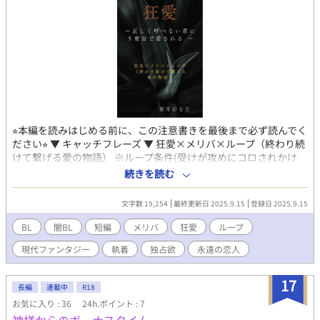
⭐︎本編を読みはじめる前に、この注意書きを最後まで必ず読んでく
ださい⭐︎ ▼ キャッチフレーズ ▼ 狂愛×メリバ×ループ（終わり続
けて繋げる愛の物語） ※ループ条件(受けが攻めにコロされかけ
る) ※死ネタじゃない。個人的にはハピエンだと思っているけど、
続きを読む
人によっては微妙？バドエンかもなのでメリバにしてる。 ※闇
BL。シリアス。ある意味では病みBL。見ようによっては切ない。
文字数 19,254
最終更新日 2025.9.15
登録日 2025.9.15
※お互い愛しすぎておかしくなってる人たちしかいない。 ※実際
の浮気は無いけどお互い勘違いしている描写あり。 ※当作品はフ
BL
闇BL
短編
メリバ
狂愛
ループ
ィクションであり、現代ファンタジーです。実在の人物・出来
現代ファンタジー
執着
独占欲
永遠の恋人
事・名称・年号を含め一切関係ございません。全てが空想上の創
作物であり、行為においても増長促進させるものでもございませ
んので予めご理解くださいませ。ファンタジーです！苦手な人は
17
長編
連載中
R18
無理して読まずに回れ右してくださいね！！！ 【あらすじ】 4年
お気に入り : 36
24h.ポイント : 7
付き合っている彼氏である優斗に浮気を疑われた昴は〝永遠の恋