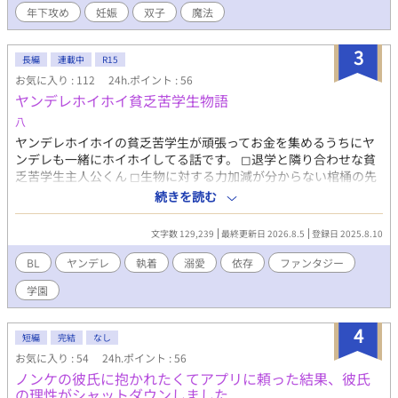
年下攻め
妊娠
双子
魔法
3
長編
連載中
R15
お気に入り : 112
24h.ポイント : 56
ヤンデレホイホイ貧乏苦学生物語
八
ヤンデレホイホイの貧乏苦学生が頑張ってお金を集めるうちにヤ
ンデレも一緒にホイホイしてる話です。 ◻︎退学と隣り合わせな貧
乏苦学生主人公くん ◻︎生物に対する力加減が分からない棺桶の先
輩 ◻︎消灯の時間に起きてたら平手をかます童貞の同級生 ◻︎無断で
続きを読む
魂の融合(禁術）をはかる蛇使いの雇い主 ◻︎心中と去勢究極の二択
を迫る激ヤバカルト村出身の煙草屋 ◻︎家を燃やした前科がある学
文字数 129,239
最終更新日 2026.8.5
登録日 2025.8.10
歴厨の異父兄 愉快なヤンデレたちとおくる、ハッピー(不穏)ラッ
キー(隠語)キラキラ(？)学園ライフ！ 「食欲と快楽に流される
BL
ヤンデレ
執着
溺愛
依存
ファンタジー
僕が毎夜幼馴染くんによしよし甘やかされる」 「幼馴染は俺の神
学園
さま」 上記2作品と同一世界ですが単品でお読みいただけます。
R15は保険です。 pixivにも投稿しています。 書き溜めていた分の
投稿が終わりましたので、しばらく不定期更新になります。気長
4
短編
完結
なし
にお待ちください！(r8.1.2)
お気に入り : 54
24h.ポイント : 56
ノンケの彼氏に抱かれたくてアプリに頼った結果、彼氏
の理性がシャットダウンしました