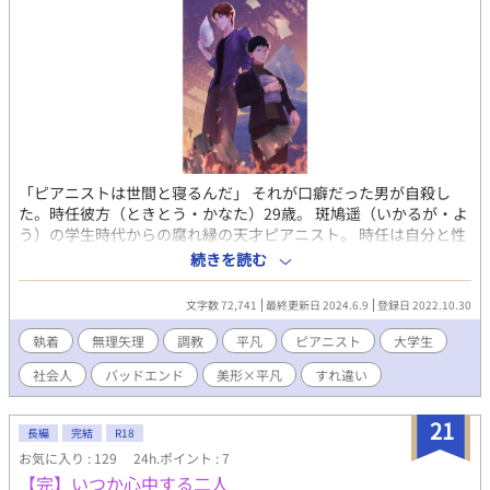
「ピアニストは世間と寝るんだ」 それが口癖だった男が自殺し
た。時任彼方（ときとう・かなた）29歳。 斑鳩遥（いかるが・よ
う）の学生時代からの腐れ縁の天才ピアニスト。 時任は自分と性
格も立場も正反対の遥に何故か付き纏い、遥はエキセントリック
続きを読む
な時任の振る舞いに辟易しながらも、その圧倒的な才能に惹かれ
ていく。 次第に距離を縮めていく二人だが、遥は人に言えないあ
文字数 72,741
最終更新日 2024.6.9
登録日 2022.10.30
る秘密を抱えていた。 シリアス/学生→社会人/片想い/すれ違い/バ
ッドエンド
執着
無理矢理
調教
平凡
ピアニスト
大学生
社会人
バッドエンド
美形×平凡
すれ違い
21
長編
完結
R18
お気に入り : 129
24h.ポイント : 7
【完】いつか心中する二人