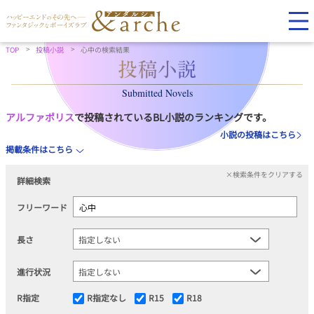
TOP
投稿小説
心中の検索結果
Submitted Novels
アルファポリス
で投稿されているBL小説のランキングです。
小説の投稿はこちら
掲載条件はこちら
×検索条件をクリアする
詳細検索
フリーワード
長さ
進行状況
R指定
R指定なし
R15
R18