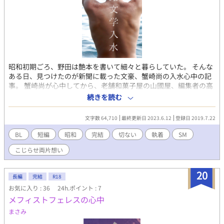
昭和初期ごろ、野田は艶本を書いて細々と暮らしていた。 そんな
ある日、見つけたのが新聞に載った文豪、蟹崎尚の入水心中の記
事。 蟹崎尚が心中してから、老舗和菓子屋の山國屋、編集者の高
井が、野田の元によく通うようになって三つ巴の痴情のもつれ
続きを読む
が・・・。 山國屋×野田、編集者×野田の時代がかったBL短編。
雰囲気がSM的です。R18。 「倒錯手紙墜落」は山國屋と高井それ
文字数 64,710
最終更新日 2023.6.12
登録日 2019.7.22
ぞれ視点になります。 おまけの「倒錯初恋緊縛」「倒錯嫉妬仕
置」を追加しました。
BL
短編
昭和
完結
切ない
執着
SM
こじらせ両片想い
20
長編
完結
R18
お気に入り : 36
24h.ポイント : 7
メフィストフェレスの心中
まさみ