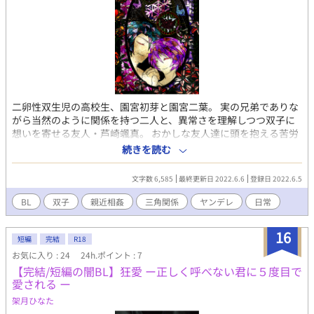
二卵性双生児の高校生、園宮初芽と園宮二葉。 実の兄弟でありな
がら当然のように関係を持つ二人と、異常さを理解しつつ双子に
想いを寄せる友人・芦崎颯真。 おかしな友人達に頭を抱える苦労
人・橘和樹。 高校生らしく遊んだりエロい事したり、心中したが
続きを読む
ったりする彼らのお馬鹿な日常話です。
文字数 6,585
最終更新日 2022.6.6
登録日 2022.6.5
BL
双子
親近相姦
三角関係
ヤンデレ
日常
16
短編
完結
R18
お気に入り : 24
24h.ポイント : 7
【完結/短編の闇BL】狂愛 ー正しく呼べない君に５度目で
愛される ー
架月ひなた