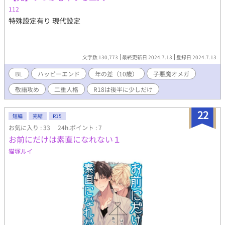
112
特殊設定有り 現代設定
文字数 130,773
最終更新日 2024.7.13
登録日 2024.7.13
BL
ハッピーエンド
年の差（10歳）
子悪魔オメガ
敬語攻め
二重人格
R18は後半に少しだけ
22
短編
完結
R15
お気に入り : 33
24h.ポイント : 7
お前にだけは素直になれない１
猫塚ルイ