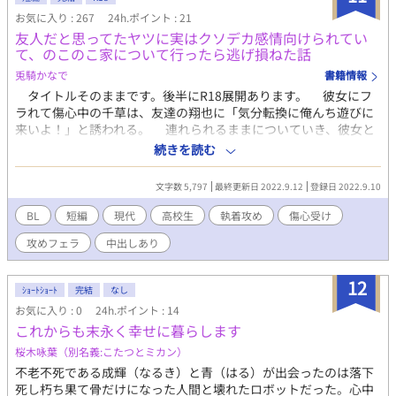
お気に入り : 267
24h.ポイント : 21
友人だと思ってたヤツに実はクソデカ感情向けられてい
て、のこのこ家について行ったら逃げ損ねた話
兎騎かなで
書籍情報
タイトルそのままです。後半にR18展開あります。 彼女にフ
ラれて傷心中の千草は、友達の翔也に「気分転換に俺んち遊びに
来いよ！」と誘われる。 連れられるままについていき、彼女と
のアレコレを話すと「それじゃダメだ、俺が上手いやり方を教え
続きを読む
てやる」と迫られて……！？ 気晴らしにサクッと読める分量で
す。
文字数 5,797
最終更新日 2022.9.12
登録日 2022.9.10
BL
短編
現代
高校生
執着攻め
傷心受け
攻めフェラ
中出しあり
12
ｼｮｰﾄｼｮｰﾄ
完結
なし
お気に入り : 0
24h.ポイント : 14
これからも末永く幸せに暮らします
桜木咏葉（別名義:こたつとミカン）
不老不死である成輝（なるき）と青（はる）が出会ったのは落下
死し朽ち果て骨だけになった人間と壊れたロボットだった。心中