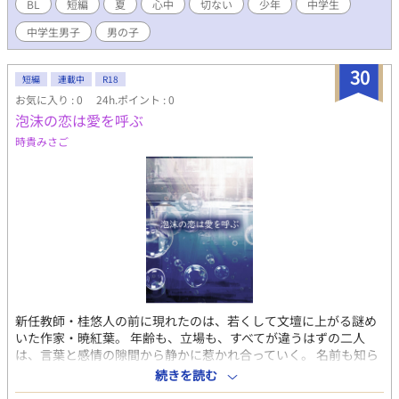
BL
短編
夏
心中
切ない
少年
中学生
中学生男子
男の子
30
短編
連載中
R18
お気に入り : 0
24h.ポイント : 0
泡沫の恋は愛を呼ぶ
時貴みさご
新任教師・桂悠人の前に現れたのは、若くして文壇に上がる謎め
いた作家・暁紅葉。 年齢も、立場も、すべてが違うはずの二人
は、言葉と感情の隙間から静かに惹かれ合っていく。 名前も知ら
ない恋人。 嘘と真実のあわいで、それでも「君」を求めてしまう
続きを読む
のはなぜ？ これは、終わりから始まる、泡沫のような愛の物語。