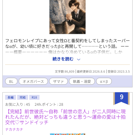
フェロモンレイプにあって女性Ωと番契約をしてしまったスーパー
なαが、幼い頃に好きだったβと再開して…………という話。 ーー
ーー概要ーーーーーー 俺はかなり冷めているαの子供だ。しか
も、上位種 だから、上位αは執着が強く、番を失うと自殺したり
続きを読む
殺戮者になってしまったりと壊れる、と言われても想像がつかな
い。 そんな俺が、近所のコに一目惚れした。 真っ黒な瞳に心臓を
文字数 86,809
最終更新日 2026.8.6
登録日 2023.3.5
ぎゅっと掴まれた。 番を失ったら世界を巻き添えにして心中して
しまう、そんなαがいるのもわかる気がした。 けれど、そのコはβ
BL
オメガバース
ザマァ
執着・溺愛
α×β
で番えない。 そのコと距離をおかれて、傷心の俺は無気力で隙だ
らけで。 Ω女のフェロモンレイプに合って、番契約をしてしまっ
9
た。 〜〜〜〜〜〜〜〜〜〜〜〜〜〜〜〜〜 最初は明るい(お馬
長編
完結
R18
鹿？)テイスト その後は鬱展開 その後は？？？ の、予定です。 が
お気に入り : 45
24h.ポイント : 28
予定は未定(笑) 表紙はチャッピーに書いてもらいました。
【完結】前世彼氏〜自称「前世の恋人」が二人同時に現
〜〜〜〜〜〜〜〜〜〜〜〜〜〜〜〜〜 『努力に勝る…』のifスト
れたんだが、絶対どっちも違うと思う〜運命の愛は十拍
ーリーです。 ifストーリーですが、智則が大学に入るまでは『努
交代♡サンドイッチ
力に勝る…』の智則と共通しています。 (それを考えると智則って
ナカナカナ
罪作りすぎる……) 由希にぃが主人公。 九条様は、出てきませ