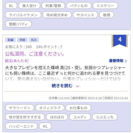
けたら嬉しいです。 （話の内容は全然ゆるくないです） 6/6 一
BL
美人受け
刑事/警察
バディもの
ミステリー
応完結？ BLシーンのエピローグを追記する予定です。 ※物語の構
ライバルイケメン
攻め視点多め
サスペンス
推理
成上、性的虐待の描写が入ります。そのような描写が入るシーン
には※マークをつけさせていただきますので、苦手な方はご注意
警察/バディ
ください。 ※※ BLシーンには※※マークをつけさせていただく予
定です。 イラストは生成AIで制作しています。
4
長編
完結
R18
お気に入り : 340
24h.ポイント : 7
公私混同、ご注意ください。
餡玉(あんたま)
書籍情報
大きなプレゼンを控えた篠崎 真(25・受)。気弱かつプレッシャー
にも弱い篠崎は、ここ最近ずっと何かに追われる夢を見つづけて
いて、胃の痛まない日がない。仕事のプレッシャーだけではな
い。同じ部のイケメン先輩社員・大城から感じる圧もまた、篠崎
続きを読む
の胃を痛める一因で……。 一方、クールで厳しい先輩の顔を見せ
ている大城亮一(28)だが、実は篠崎真に惚れている。同じ職場で
文字数 112,031
最終更新日 2023.9.28
登録日 2023.8.26
気まずくなることを避けるため、鋼の意志をもって篠崎を厳しく
育ててきたが、本当は篠崎が可愛くて仕方がない。そして件のプ
サラリーマン
オフィスラブ
お仕事もの
レゼンが無事に終わり、ひと段落ついた頃、篠崎が「一緒に大阪
攻が受を好きすぎる
ほのぼの
コメディ
らぶえっち
出張しませんか？」と持ちかけてきて……！？ ◇ライト文芸に投
稿した超健全な短編に攻め視点を加え、BLにしております ◇攻め
ハッピーエンド
ML
視点多め。受けと攻めの視点がランダムに交代します ◇他サイト