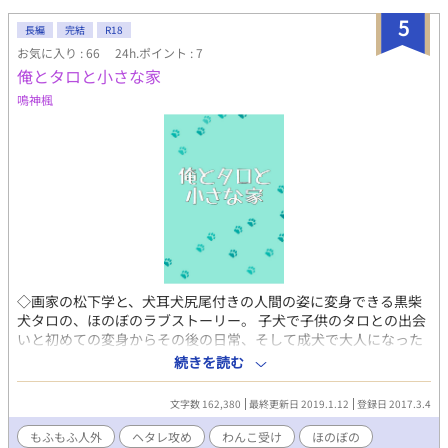
にも掲載 ◇9/28完結予定
5
長編
完結
R18
お気に入り : 66
24h.ポイント : 7
俺とタロと小さな家
鳴神楓
◇画家の松下学と、犬耳犬尻尾付きの人間の姿に変身できる黒柴
犬タロの、ほのぼのラブストーリー。 子犬で子供のタロとの出会
いと初めての変身からその後の日常、そして成犬で大人になった
タロとの恋愛模様とその後のいちゃらぶな日々を描く。 ◆松下
続きを読む
学（まつした がく）……駆け出しの画家。25才。ヘタレ攻め。
本作の主人公。画家のわりにガタイはいい。副業で萌え系エロ小
文字数 162,380
最終更新日 2019.1.12
登録日 2017.3.4
説のイラストを描いている。 ◆タロ……元捨て犬のオスの黒柴。
忠犬受け。 右後ろ足だけ黒いのがチャームポイント。時々人間に
もふもふ人外
ヘタレ攻め
わんこ受け
ほのぼの