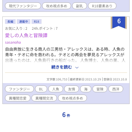
変身し、学を「ご主人様」と呼ぶ。 ◆本編完結済。恋愛要素は第
現代ファンタジー
攻め視点多め
副乳
R18要素あり
２章 成犬編から。☆★は性描写あり。ムーンライトノベルズよ
り転載。
6
長編
連載中
R18
お気に入り : 2
24h.ポイント : 7
愛しの人魚と冒険譚
sasanoha
自由奔放に生きる商人の三男坊・アレックスは、ある時、人魚の
青年・テオに命を救われる。テオとの再会を夢見るアレックスが
出逢ったのは、人魚島行きの船だった。 人魚博士、人魚の巣、人
食い人魚、人魚の卵を狙う商人―…人魚という、未知の生物に魅
続きを読む
せられた者達の思惑に巻き込まれ、テオとアレックス（＋人魚博
士）の冒険が、今、始まる！ 冒険メインの友情！絆！異種間恋
文字数 106,753
最終更新日 2023.10.29
登録日 2023.10.8
愛！
ファンタジー
BL
人魚
友情
海
冒険
西洋
異種間恋愛
異種間交流
攻め視点多め
6
件