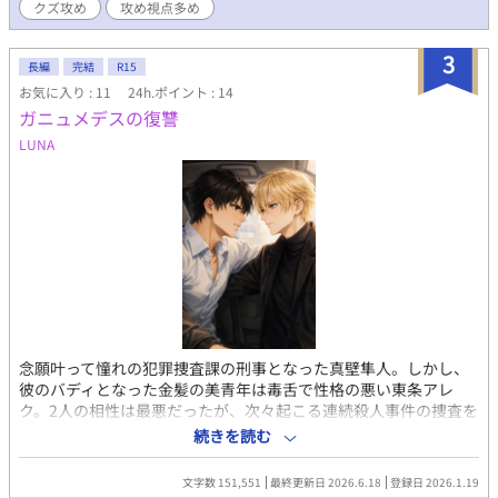
クズ攻め
攻め視点多め
内容が多いので、どうかご注意下さいm(__)m 攻めは最初から
最後まで結構クズです。 ちょっと未練たらたらなクズを書きた
3
くて書いてみました;´꒳`;) 最後は、とりあえず収まる感じには
長編
完結
R15
したつもりです
お気に入り : 11
24h.ポイント : 14
ガニュメデスの復讐
LUNA
念願叶って憧れの犯罪捜査課の刑事となった真壁隼人。しかし、
彼のバディとなった金髪の美青年は毒舌で性格の悪い東条アレ
ク。2人の相性は最悪だったが、次々起こる連続殺人事件の捜査を
進めるうちに距離が縮まり始めるー というあらすじの、バディも
続きを読む
のBL推理小説です。 ミステリーとBLが大好きなので、二つを組み
合わせてみました！ 受けは強気な美人。攻めは一途な熱血漢で
文字数 151,551
最終更新日 2026.6.18
登録日 2026.1.19
す。 ゆる〜く更新していく予定なので、ゆる〜く楽しんでいただ