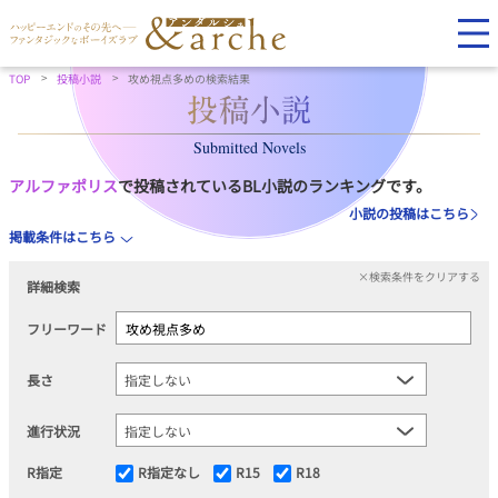
TOP
投稿小説
攻め視点多めの検索結果
Submitted Novels
アルファポリス
で投稿されているBL小説のランキングです。
小説の投稿はこちら
掲載条件はこちら
×検索条件をクリアする
詳細検索
フリーワード
長さ
進行状況
R指定
R指定なし
R15
R18