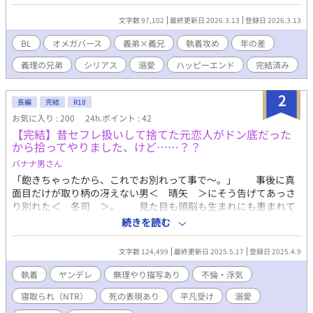
た。自分を犠牲にしてまで守る価値はないと思っていた。なにか
と怪我の多い国家騎士団を辞めさせたかった。 初めて訪れた発情
文字数 97,102
最終更新日 2026.3.13
登録日 2026.3.13
期のとき。約束をすっぽかされたリオールが不審に思い、兄の部
屋へ行くと、国家騎士団の同僚──グウェンソード(28)に押し倒
BL
オメガバース
義弟×義兄
執着攻め
年の差
されるところを目撃して激高する。 「今すぐ部屋から出ろ！」 独
義理の兄弟
シリアス
溺愛
ハッピーエンド
完結済み
占欲をあらわにしたリオールは、グウェンソードを部屋から追い
出し、兄であるレインを欲望のままに抱いた。 翌朝、差し出され
たのは特注の首輪──外せるのはリオールのみ。 「俺以外に触ら
2
長編
完結
R18
せるな」 そう囁かれたレインは、何年も首輪と弟の執着に縛られ
お気に入り : 200
24h.ポイント : 42
続けてきた。 弟には婚約者がいるのに、こんな関係を続けてもい
【完結】昔セフレ扱いして捨てた元恋人がドン底だった
いのか。 本当にこのままでもいいのか。 ひたすら執着して独占し
から拾ってやりました、けど……？？
たがる弟と、罪悪感に苛まれる兄。 その首輪は、いつか弟の牙で
血に染まるのか──。 どうにかしてレインを落としたいリオール
バナナ男さん
と、弟との関係に悩むレインのオメガバースです。 リオール・グ
「飽きちゃったから、これでお別れって事で〜。」 事後に真
ランケット(19)×レイン・グランケット(24) ※この作品は2015年
面目だけが取り柄の冴えない男＜ 晴矢 ＞にそう告げてあっさ
頃に本文を書き、2017年頃にオメガバースに改稿、さらに2026年
り別れた＜ 冬司 ＞。 見た目も頭脳も生まれにも恵まれて
に手直しした作品になります。読みにくいかもしれません。ご了
いた冬司にとって、晴矢は恋人という名の好きに扱えるセフレで
続きを読む
承ください。 三人称ですが攻めだったり受けだったり視点がよく
しかなかった。 それから１０年後────仕事も成功し、最
かわります。攻め視点多めです。
高の栄誉と地位を手にしていた冬司は、ある日偶然晴矢を見つけ
文字数 124,499
最終更新日 2025.5.17
登録日 2025.4.9
る。 金に困り落ちぶれている晴矢を見て……冬司はある契約を
晴矢に提案する事にして、そして……？ クズ、後にヤン
執着
ヤンデレ
無理やり描写あり
不倫・浮気
デレ、執着、病み？攻め＜ 冬司 ＞ ✕ 平凡、貧乏、ちょっ
寝取られ（NTR）
死の表現あり
平凡受け
溺愛
と変わっている性格受け＜ 晴矢 ＞ 不倫、寝取られ、死の
表現あり、倫理観アウトなどなど、気分を害される可能性のある