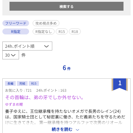
フリーワード
攻め視点多め
R指定
R指定なし
R15
R18
件
6
件
1
長編
完結
R15
お気に入り : 721
24h.ポイント : 163
その首輪は、弟の牙でしか外せない。
ゆずまめ鯉
養子ゆえに、王位継承権を持たないオメガで長男のレイン(24)
は、国家騎士団として秘密裏に働き、ただ義弟たちを守るためだ
けに生きてきた。 第一継承権を持つアルファで次男のリオール
(19)は、そんな兄に「ごく潰し」と陰口を叩く連中を許せなかっ
続きを読む