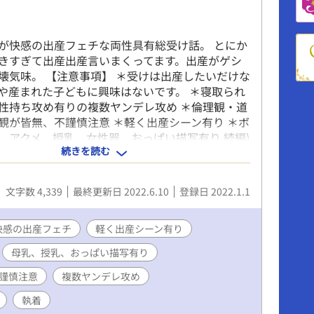
が快感の出産フェチな両性具有総受け話。 とにか
きすぎて出産出産言いまくってます。出産がゲシ
壊気味。 【注意事項】 ＊受けは出産したいだけな
や産まれた子どもに興味はないです。 ＊寝取られ
属性持ち攻め有りの複数ヤンデレ攻め ＊倫理観・道
観が皆無、不謹慎注意 ＊軽く出産シーン有り ＊ボ
、アクメ、授乳、女性器、おっぱい描写有り 続編)
続きを読む
・母子相姦要素有り ＊奇形発言注意 ＊カニバリズ
文字数 4,339
最終更新日 2022.6.10
登録日 2022.1.1
快感の出産フェチ
軽く出産シーン有り
母乳、授乳、おっぱい描写有り
謹慎注意
複数ヤンデレ攻め
執着