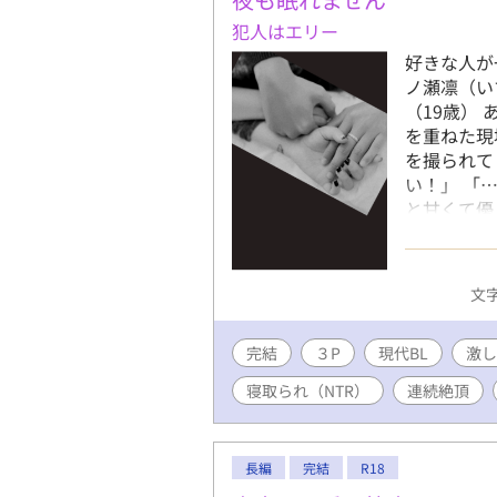
リー素材よ
犯人はエリー
〔https://w
好きな人が
ノ瀬凛（い
（19歳）
を重ねた現
を撮られて
い！」 「
と甘くて優
暴で獣みた
関係が始ま
お借りして加工
文字
コンテスト
る描写を少
完結
３P
現代BL
を受けて、
激し
血のつなが
寝取られ（NTR）
連続絶頂
ぁす！ ★
不定期なの
★寝取られ
長編
完結
R18
に要素があ