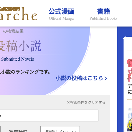
公式漫画
書籍
Official Manga
Published Books
R）の検索結果
Submitted Novels
L小説のランキングです。
小説の投稿はこちら
デ
に
×検索条件をクリアする
進行状況