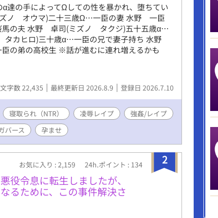
のα達の手によってΩしての性を暴かれ、堕ちてい
ミズノ オウマ)二十三歳Ω…一臣の妻 水野 一臣
桜馬の夫 水野 卓司(ミズノ タクジ)五十五歳α…
ノ タカヒロ)三十歳α…一臣の兄で妻子持ち 水野
一臣の弟の高校生 ※話が進むに連れ増えるかも
文字数 22,435
最終更新日 2026.8.9
登録日 2026.7.10
寝取られ（NTR）
凌辱レイプ
強姦/レイプ
ガバース
孕ませ
2
お気に入り : 2,159
24h.ポイント : 134
た悪役令息に転生しましたが、
になるために、この事件解決さ