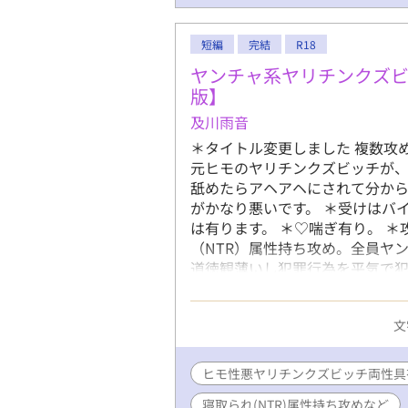
短編
完結
R18
ヤンチャ系ヤリチンクズ
版】
及川雨音
＊タイトル変更しました 複数攻
元ヒモのヤリチンクズビッチが、
舐めたらアヘアヘにされて分から
がかなり悪いです。 ＊受けはバ
は有ります。 ＊♡喘ぎ有り。 
（NTR）属性持ち攻め。全員ヤ
道徳観薄いし犯罪行為を平気で犯
し・アクメ・潮吹き・失神有り。
文
ヒモ性悪ヤリチンクズビッチ両性具
寝取られ(NTR)属性持ち攻めなど