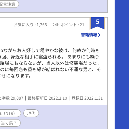
発言注意
5
お気に入り : 1,265
24h.ポイント : 21
書籍情報
α。 αながらお人好しで穏やかな彼は、何故か何時も
毎回、身近な相手に寝盗られる。 あまりにも繰り
修羅場にもならないが、当人以外は修羅場だった。
るのに毎回恋も番も縁が結ばれない不運な男と、そ
幸せになります。
文字数 29,087
最終更新日 2022.2.10
登録日 2022.1.31
（NTR）
現代
当て馬？