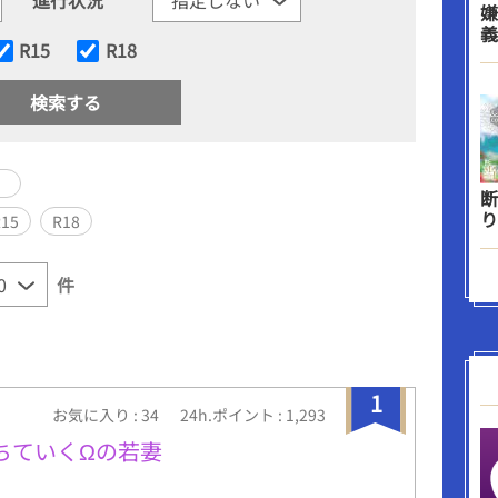
嫌
義
R15
R18
）
断
り
R15
R18
件
1
お気に入り : 34
24h.ポイント : 1,293
ちていくΩの若妻