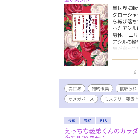
異世界に転
クローシャ
ら転げ落ち
ったアシル
男性。 エ
アシルの婚
命が宿って
いる。 エ
を本来の婚
くれた。 
文
たのも束の
かけてきた
異世界
婚約破棄
い人で、洸
寝取られ
内に、アシ
オメガバース
ミステリー要素
ある異変を
体だれが…
まれ、真相
長編
完結
R18
章 〔アシ
ール編〕︎ 
えっちな義弟くんのカラ
数には★マ
夜も眠れません