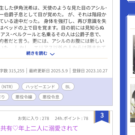
生した伊角洸希は、天使のような見た目のアシル･
ー伯爵子息として目が覚めた。 が、それは階段か
ている途中だった。 身体を強打し、再び意識を失
はベッドの上で目を覚ます。目の前には見知らぬ
リアス･ベルクールと名乗るその人は公爵子息で、
約者だと言う。更には、アシルのお腹には新しい
いた。 しかし、エリアス以外の人からは疎まれて
続きを読む
リアス専属の侍女、ロラに聞けばアシルはエリアス
約者･アンナ･ロベールから寝取ったのだと教えて
見た目に反して悪役令息だと知り、ショックを受け
字数 315,255
最終更新日 2025.5.9
登録日 2023.10.27
間。本物のアシルが意識を取り戻し体の中から話
。 アシルは悪役とは思えないほど自己肯定感の低
希はとても寝取ったとは思えなかった。 話をする
（NTR）
ハッピーエンド
BL
ルはパーティーでヒートを起こしてしまった時の
有り
悪役令嬢
悪役令息
覚えていた。 仕込まれたヒートだったのか……一
…。 洸希はアシルからこの謎を解いて欲しいと頼
を暴く……。 ●一章 〔伊角洸希・転生編〕 ●二
3
お気に入り : 278
24h.ポイント : 78
ル・ベルクール編〕 ●三章 〔クレール・ベルク
※オメガバースの独自設定があります。 ※R-18の話
ダ共有♡年上二人に溺愛されて
ークを付けています。 ※表紙素材は、くま様のフ