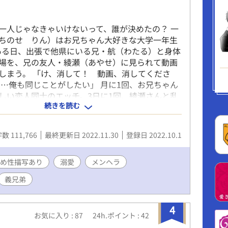
りお借りしました。
ww.pixiv.net/users/58435146〕
一人じゃなきゃいけないって、誰が決めたの？ 一
ちのせ りん）はお兄ちゃん大好きな大学一年生
 ある日、出張で他県にいる兄・航（わたる）と身体
場を、兄の友人・綾瀬（あやせ）に見られて動画
しまう。 「け、消して！ 動画、消してくださ
……俺も同じことがしたい」 月に1回、お兄ちゃん
しい恋人同士のエッチ。3日に1回、綾瀬さんと乱
続きを読む
いな愛のないセックス。 そこから三人のただれた
ってしまって……！？ ★表紙画像はGAHAG様から
文字いれしています。https://gahag.net/ ★
数 111,766
最終更新日 2022.11.30
登録日 2022.10.1
規定にひっかかりそうな未成年が性行為を目撃す
し変えました。 ★BOOTHの規制などの世の流れ
実兄弟→義理の兄弟に変更します。 ★義理兄弟、
め性描写あり
溺愛
メンヘラ
りゼロで、一九歳と二六歳で本人同士同意してま
義兄弟
11月が終わるまでほぼ毎日更新をします。時間は
で、お気に入りに入れとくとお知らせが来ます。
・寝取らせ・寝取り・僕の方が先に好きだったの
4
お気に入り : 87
24h.ポイント : 42
ります