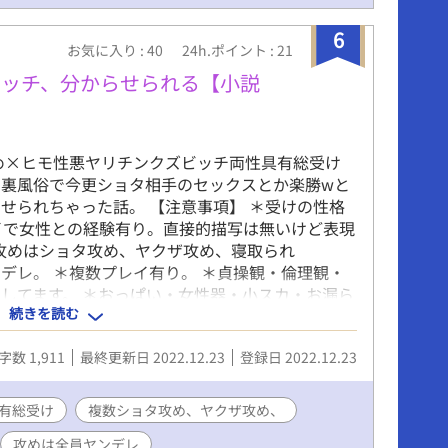
6
お気に入り : 40
24h.ポイント : 21
ビッチ、分からせられる【小説
め×ヒモ性悪ヤリチンクズビッチ両性具有総受け
裏風俗で今更ショタ相手のセックスとか楽勝wと
せられちゃった話。 【注意事項】 ＊受けの性格
イで女性との経験有り。直接的描写は無いけど表現
＊攻めはショタ攻め、ヤクザ攻め、寝取られ
ンデレ。 ＊複数プレイ有り。 ＊貞操観・倫理観・
してます。 ＊おっぱい・女性器・小スカ・お漏ら
続きを読む
字数 1,911
最終更新日 2022.12.23
登録日 2022.12.23
有総受け
複数ショタ攻め、ヤクザ攻め、
攻めは全員ヤンデレ