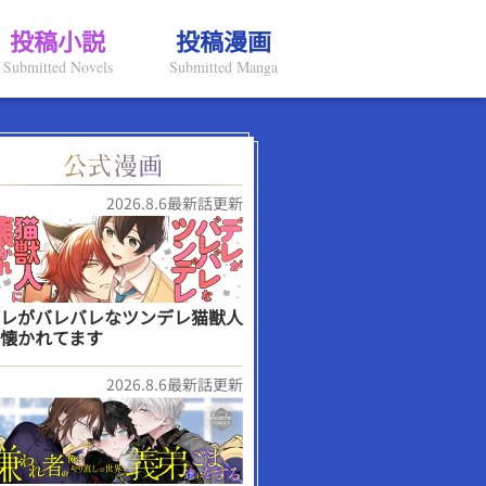
投稿小説
投稿漫画
Submitted Novels
Submitted Manga
2026.8.6最新話更新
レがバレバレなツンデレ猫獣人
懐かれてます
2026.8.6最新話更新