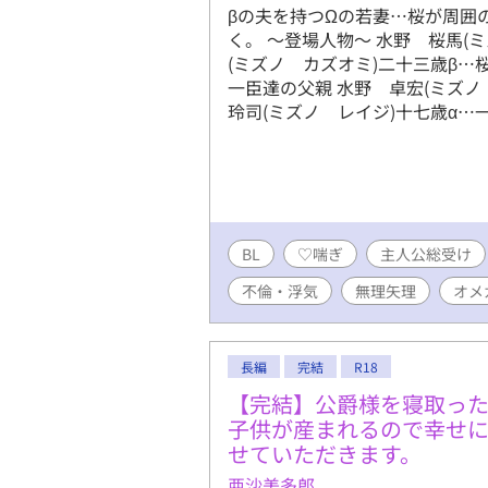
βの夫を持つΩの若妻…桜が周囲
く。 ～登場人物～ 水野 桜馬(
(ミズノ カズオミ)二十三歳β…
一臣達の父親 水野 卓宏(ミズ
玲司(ミズノ レイジ)十七歳α…
BL
♡喘ぎ
主人公総受け
不倫・浮気
無理矢理
オメ
長編
完結
R18
【完結】公爵様を寝取っ
子供が産まれるので幸せ
せていただきます。
亜沙美多郎