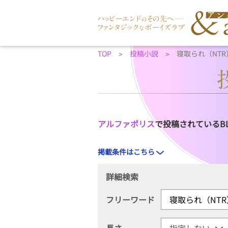
TOP
投稿小説
寝取られ（NT
アルファポリス
で投稿されているB
掲載条件はこちら
詳細検索
フリーワード
長さ