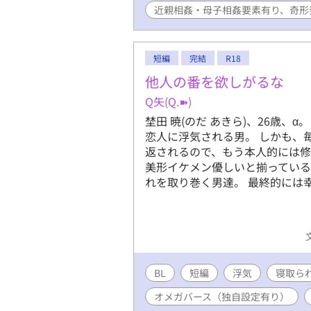
近親相姦・母子相姦要素有り、奇形
短編
完結
R18
他人の番を欲しがるな
Q矢(Q.➽)
埜田 暁(のだ あきら)、26歳、
恋人に浮気される男。 しかも、
返されるので、もう本人的には
美形イケメン優しいと揃ってい
れを取り巻く男達。 最終的には
BL
短編
浮気
寝取られ
オメガバース（独自設定有り）