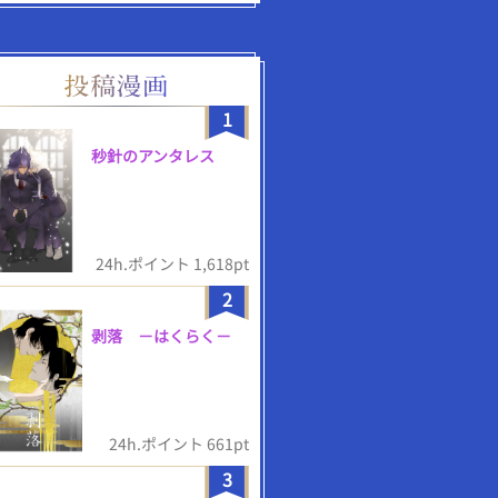
1
秒針のアンタレス
24h.ポイント 1,618pt
2
剥落 －はくらく－
24h.ポイント 661pt
3