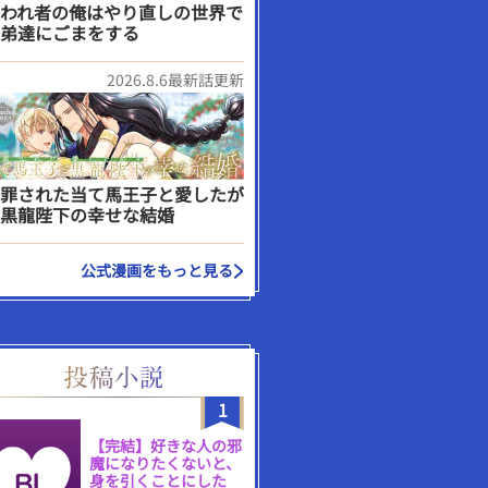
われ者の俺はやり直しの世界で
弟達にごまをする
2026.8.6最新話更新
罪された当て馬王子と愛したが
黒龍陛下の幸せな結婚
公式漫画をもっと見る
1
【完結】好きな人の邪
魔になりたくないと、
身を引くことにした