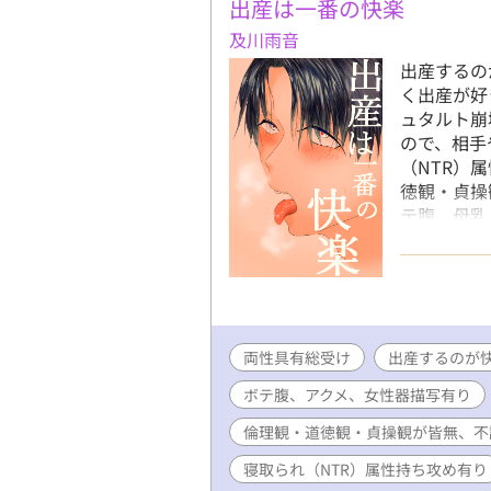
出産は一番の快楽
及川雨音
出産するの
く出産が好
ュタルト崩
ので、相手
（NTR）
徳観・貞操
テ腹、母乳
＊近親相姦
ム発言有り
両性具有総受け
出産するのが
ボテ腹、アクメ、女性器描写有り
倫理観・道徳観・貞操観が皆無、不
寝取られ（NTR）属性持ち攻め有り