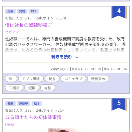
4
短編
完結
R18
お気に入り : 816
24h.ポイント : 170
僕は社長の奴隷秘書♡
ビビアン
性奴隷――それは、専門の養成機関で高度な教育を受けた、政府
公認のセックスワーカー。 性奴隷養成学園男子部出身の青年、浅
倉涼は、とある企業の社長秘書として働いている。名目上は秘書
課所属だけれど、主な仕事はもちろんセックス。ご主人様である
続きを読む
高宮社長を始めとして、会議室で応接室で、社員や取引先に誠心
誠意えっちなご奉仕活動をする。それが浅倉の存在意義だ。 これ
文字数 20,050
最終更新日 2020.5.20
登録日 2020.5.16
は、母校の教材用に、性奴隷浅倉涼のとある一日をあらゆる角度
から撮影した貴重な映像記録である―― ※日本っぽい架空の国が
BL
モブレ風味
秘書
いちゃラブ
玩具責め
舞台 ※♡喘ぎ注意 ※短編。ラストまで予約投稿済み
♡喘ぎ
短編
完結
5
長編
連載中
R18
お気に入り : 389
24h.ポイント : 14
或る騎士たちの初体験事情
shino