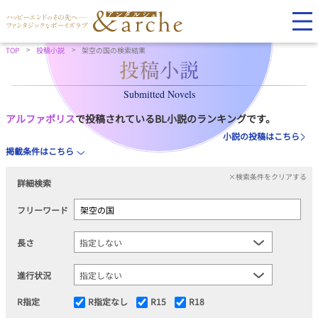
TOP
投稿小説
架空の国の検索結果
Submitted Novels
アルファポリス
で投稿されているBL小説のランキングです。
小説の投稿はこちら
掲載条件はこちら
×検索条件をクリアする
詳細検索
フリーワード
長さ
進行状況
R指定
R指定なし
R15
R18