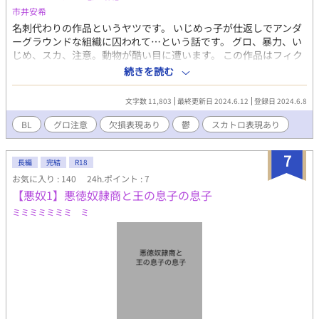
いたイラストからインスピレーションを受けて書かせていただき
市井安希
ました！（鮭様より掲載許可はいただいております） 鮭様、素晴
名刺代わりの作品というヤツです。 いじめっ子が仕返しでアンダ
らしいアイデアをありがとうございました！ こちら更新停止中で
ーグラウンドな組織に囚われて…という話です。 グロ、暴力、い
恐縮ですが、この二人の現代パロディ(オタクDT×サキュバス♂）
じめ、スカ、注意。動物が酷い目に遭います。 この作品はフィク
の連載を始めましたので、よろしければこちらも読んでみていた
ションで、作品の内容が作者の思想ではありません。 架空の国の
続きを読む
だけると嬉しいです！よろしくお願い致します～！
物語です。 間違えて完結済みにしちゃいました…すみません…。
https://www.alphapolis.co.jp/novel/353316856/161917628
pixivにも重複投稿しております
文字数 11,803
最終更新日 2024.6.12
登録日 2024.6.8
https://www.pixiv.net/users/11844966
BL
グロ注意
欠損表現あり
鬱
スカトロ表現あり
7
長編
完結
R18
お気に入り : 140
24h.ポイント : 7
【悪奴1】悪徳奴隷商と王の息子の息子
ミミミミミミミ ミ