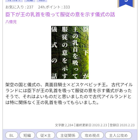
との絆が深まるほど、強さ、財力、支配力、名声、カリスマ、さ
らには攻略対象からの依存度や愛情までもが無限に強化されるゲ
お気に入り : 237
24h.ポイント : 333
ームシステム。 偉龍は知らないうちにその恩恵を受け続け、本来
臣下が王の乳首を吸って服従の意を示す儀式の話
ゲームでは到達できない"チートバグ"へと無自覚進化を遂げてい
八億児
たのだった——— これは、偉龍という"バグ"を中心に回り始め
た、誰よりもゲームを知らない男が、誰よりもゲームを攻略して
しまう、中華風BLマフィア…ラブコメディ？である。 ※ ✡⇒生成
AI画像のイラスト付き ※更新不定期
架空の国と儀式の、真面目騎士×どスケベビッチ王。 古代アイル
ランドには臣下が王の乳首を吸って服従の意を示す儀式があった
そうで、それはよいものだと思いましたので古代アイルランドと
は特に関係なく王の乳首を吸ってもらいました。
文字数 2,284
最終更新日 2020.2.23
登録日 2020.2.23
BL
短編
従✕主
主従関係
攻め視点
主人公攻め