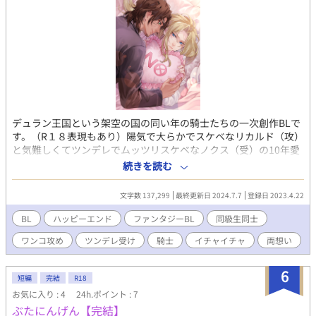
デュラン王国という架空の国の同い年の騎士たちの一次創作BLで
す。（R１８表現もあり）陽気で大らかでスケベなリカルド（攻）
と気難しくてツンデレでムッツリスケベなノクス（受）の10年愛
の中年濃厚イチャラブをお楽しみいただければ幸いです。この二
続きを読む
人の５、６万字くらいの中編の物語を集めた中編集でどこからで
もお読みいただける仕様になっております。 最新話は二人の初体
文字数 137,299
最終更新日 2024.7.7
登録日 2023.4.22
験の物語です。付き合いたてのもだもだした二人の恋愛をお楽し
みいただければ幸いです。 中世ヨーロッパ風の世界観ですがあく
BL
ハッピーエンド
ファンタジーBL
同級生同士
まで「風」なので細かい事への突っ込みはご遠慮ください。 小説
ワンコ攻め
ツンデレ受け
騎士
イチャイチャ
両想い
初心者なので稚拙な部分もあると思いますが、もしちょっとでも
いいなと思ったら、いいね、ブクマ、ご感想をいただけると死ぬ
ほどうれしいです…！これからの創作の活力にもなりますので何
6
短編
完結
R18
卒宜しくお願い致します！ 表紙イラスト：おり様
お気に入り : 4
24h.ポイント : 7
（@ori_e_kaku） ※注※ 結婚事情の6話目の結婚式のシーンと結
ぶたにんげん【完結】
婚初夜のシーンはskebで鮭様（@salmon_gra）に書いていただ