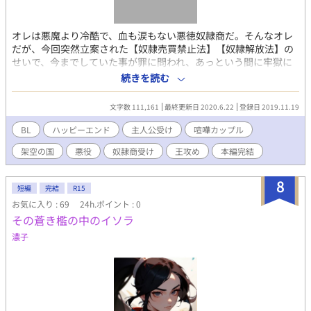
オレは悪魔より冷酷で、血も涙もない悪徳奴隷商だ。そんなオレ
だが、今回突然立案された【奴隷売買禁止法】【奴隷解放法】の
せいで、今までしていた事が罪に問われ、あっという間に牢獄に
入れられてしまった。…牢獄寒いぞ。外は汗ばむ気候なのに…牢
続きを読む
獄寒いんだぞ…？一応助けはくる予定なんだが、相手の都合もあ
るので、まぁ気長に待とうと思う。 ―――悪徳奴隷シリーズ
文字数 111,161
最終更新日 2020.6.22
登録日 2019.11.19
part1。世界・時代は同じですが、カップルが違うので別登録して
います。
BL
ハッピーエンド
主人公受け
喧嘩カップル
架空の国
悪役
奴隷商受け
王攻め
本編完結
8
短編
完結
R15
お気に入り : 69
24h.ポイント : 0
その蒼き檻の中のイソラ
濃子