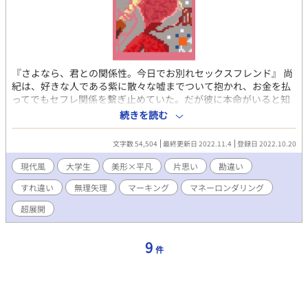
『さよなら、君との関係性。今日でお別れセックスフレンド』 尚
紀は、好きな人である紫に散々な嘘までついて抱かれ、お金を払
ってでもセフレ関係を繋ぎ止めていた。だが彼に本命がいると知
ってしまい、円満に別れようとする。ところが、決意を新たにし
続きを読む
た矢先、とんでもない事態に発展してしまい――なんと自分から
突き放すことに！？ 素直になれない尚紀を置きざりに事態はど
文字数 54,504
最終更新日 2022.11.4
登録日 2022.10.20
んどん劇化し、最高潮に達する時、やがて一つの結実となる。 前
知らせ） ・舞台は現代日本っぽい架空の国。 ・人気者攻め（非童
現代風
大学生
美形×平凡
片思い
勘違い
貞）×日陰者受け（処女）。 ※この小説は「アルファポリス」、
すれ違い
無理矢理
マーキング
マネーロンダリング
「ムーンライトノベルズ」にて重複投稿しています。
超展開
9
件