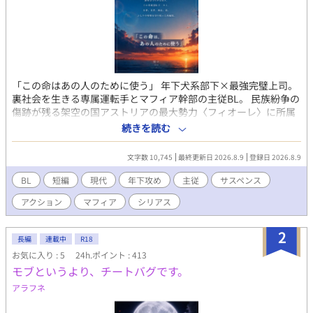
「この命はあの人のために使う」 年下犬系部下×最強完璧上司。
裏社会を生きる専属運転手とマフィア幹部の主従BL。 民族紛争の
傷跡が残る架空の国アストリアの最大勢力〈フィオーレ〉に所属
する幹部・真と、彼の専属運転手兼アシスタント・カイ。 一番に
続きを読む
なりたいカイと、大切なものをこれ以上増やしたくない真の仕事
や日常など、二人の時間を切り取った短い話を投稿しています。
文字数 10,745
最終更新日 2026.8.9
登録日 2026.8.9
※別のシリーズで投稿した二人の話も一部修正し再掲載していま
す
BL
短編
現代
年下攻め
主従
サスペンス
アクション
マフィア
シリアス
2
長編
連載中
R18
お気に入り : 5
24h.ポイント : 413
モブというより、チートバグです。
アラフネ