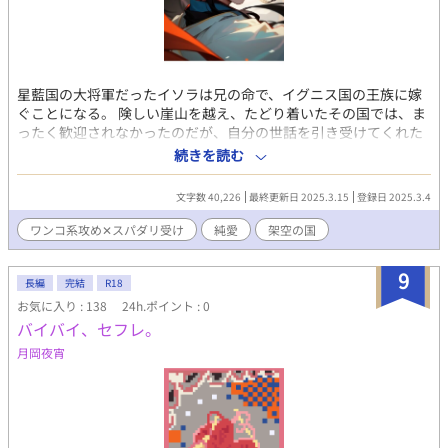
星藍国の大将軍だったイソラは兄の命で、イグニス国の王族に嫁
ぐことになる。 険しい崖山を越え、たどり着いたその国では、ま
ったく歓迎されなかったのだが、自分の世話を引き受けてくれた
愛らしい青年と、イソラは恋におちていくーー。 『ワンコ系攻め
続きを読む
✕スパダリ受け』カップルの、純愛の話です。 エッチなシーンは
控えめです。 １日１回の更新を目指しています。 どうぞ、よろし
文字数 40,226
最終更新日 2025.3.15
登録日 2025.3.4
くお願いいたします(*^^*) 挿絵はAIを使用していますが、あくま
でイメージです。すみません。
ワンコ系攻め✕スパダリ受け
純愛
架空の国
9
長編
完結
R18
お気に入り : 138
24h.ポイント : 0
バイバイ、セフレ。
月岡夜宵