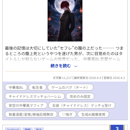
最後の記憶は大切にしていた“セフレ”の腹の上だった——— つま
るところの腹上死というやつを遂げた男が、次に目覚めたのはタ
イトルしか知らないゲームの世界だった。 中華風BL恋愛ゲーム
『チャイナドレスのマッチョは俺の嫁』 の世界へ転生してしまっ
続きを読む
た青年、劉 偉龍（リュウ・ウェイロン）。 転生先は、架空の国、
煌華国。そこで最大勢力を誇る金龍会の三男として偉龍は新たな
文字数 11,217
最終更新日 2026.8.9
登録日 2026.8.2
人生を歩んでいた。 しかも、何故だが生まれつき桁違いの才能を
持つ超エリートとして。 ここはゲームの中、らしいのに…… 自分
中華風BL
転生者
ゲームのバグ（チート）
はたぶん主人公じゃないのに…… 本人はゲームシステムなど全く
チャイナドレスマッチョハーレム
攻めのみ固定
知らない。 どうせ使命も何もないただのモブだからと偉龍は早々
に今世でも好きに生きることにした。 前世同様、生来のタラシと
架空の中華風マフィア
女装（チャイナドレス）マッチョ受け
色狂いという性欲に正直な自分の本能そのままに。 気に入った男
を助け、口説き、抱き、この世界の常識らしい所有の証のチャイ
執着溺愛/変態/絶倫巨根無双
♡喘ぎ
生成AI画像使用
ナドレスを贈る。…ただそれだけ。 しかしその行動こそが、ゲー
ム内では「攻略完了」として処理されていたのだった。 攻略対象
3
ｼｮｰﾄｼｮｰﾄ
完結
R15