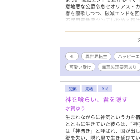
意地悪な公爵令息セオリアス・カ
春を謳歌しつつ、破滅エンドを回
不器用意地悪ツンデレ攻め×顔は
ス固定cp くっつくまでが長いで
描写は2年生以降です。 エロ描写
描写、嫌われ要素があります。 
人との性的な描写があります。 
る人向け 誤字脱字おかしな点等
BL
異世界転生
ハッピーエ
可愛い受け
無理矢理要素あり
短編
完結
R18
神を喰らい、君を隠す
才賀ゆう
生まれながらに神気という力を宿
とともに生きていた彼らは、“神
は「神憑き」と呼ばれ、国が出し
郷を失い、隠れ里で生き延びてい