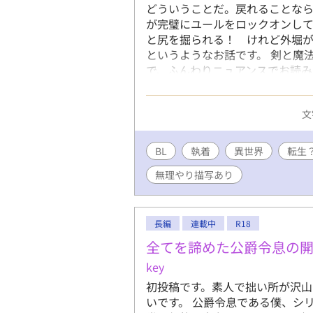
どういうことだ。戻れることな
が完璧にユールをロックオンして
と尻を掘られる！ けれど外堀
というようなお話です。 剣と魔
で、ふんわりニュアンスでお読み
りますが、のちにラブラブになり
文
BL
執着
異世界
転生
無理やり描写あり
長編
連載中
R18
全てを諦めた公爵令息の
key
初投稿です。素人で拙い所が沢
いです。 公爵令息である僕、シ