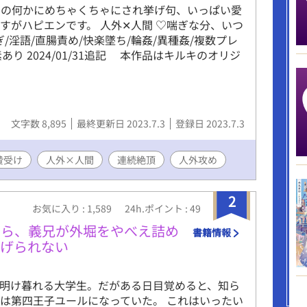
明の何かにめちゃくちゃにされ挙げ句、いっぱい愛
すがハピエンです。 人外✕人間 ♡喘ぎな分、いつ
/淫語/直腸責め/快楽墜ち/輪姦/異種姦/複数プレ
あり 2024/01/31追記 本作品はキルキのオリジ
文字数 8,895
最終更新日 2023.7.3
登録日 2023.7.3
贄受け
人外×人間
連続絶頂
人外攻め
2
お気に入り : 1,589
24h.ポイント : 49
たら、義兄が外堀をやべえ詰め
書籍情報
逃げられない
活に明け暮れる大学生。だがある日目覚めると、知ら
は第四王子ユールになっていた。 これはいったい