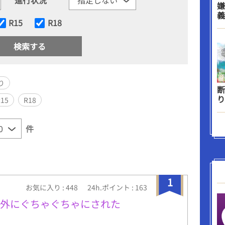
嫌
義
R15
R18
り
断
り
R15
R18
件
1
お気に入り : 448
24h.ポイント : 163
人外にぐちゃぐちゃにされた