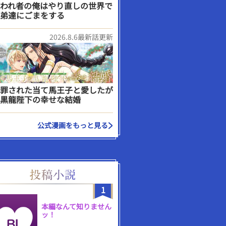
われ者の俺はやり直しの世界で
弟達にごまをする
2026.8.6最新話更新
罪された当て馬王子と愛したが
黒龍陛下の幸せな結婚
公式漫画をもっと見る
1
本編なんて知りません
ッ！