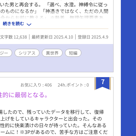
いた男と再会する。 「選べ、水澄。神縛令に従っ
のものになるか」 「神憑きではなく、ただの人間
今からお前に教える」 ※執着、無理矢理要素あ
続きを読む
サイドストーリー追加予定です。
文字数 12,638
最終更新日 2025.4.10
登録日 2025.4.9
ジー
シリアス
異世界
短編
7
お気に入り : 406
24h.ポイント : 0
性的に最弱となる。
場したので、残っていたデータを移行して、復帰
ル上げをしているキャラクターと出会った。その
、性的に快楽漬けの日々が待っていた。そんなある
ームに！※3Pがあるので、苦手な方はご注意くだ