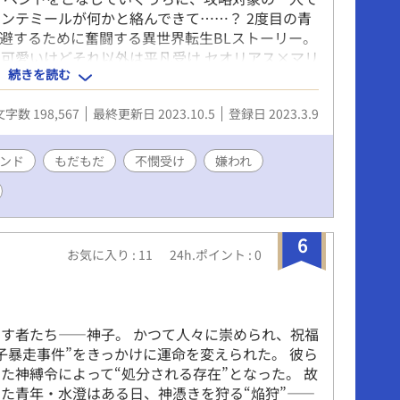
ンテミールが何かと絡んできて……？ 2度目の青
避するために奮闘する異世界転生BLストーリー。
可愛いけどそれ以外は平凡受け セオリアス×マリ
続きを読む
す。 嫌い→好き、もだもだ展開があります。 エロ
には*をつけております。 ！！注意！！ ※いじめ
文字数 198,567
最終更新日 2023.10.5
登録日 2023.3.9
※本番はセオリアスだけですが、セオリアス以外の
※無理矢理・残酷描写があります。 ※なんでも許せ
何かありましたらお気軽にお教えください！
ンド
もだもだ
不憫受け
嫌われ
6
お気に入り : 11
24h.ポイント : 0
す者たち――神子。 かつて人々に崇められ、祝福
子暴走事件”をきっかけに運命を変えられた。 彼ら
た神縛令によって“処分される存在”となった。 故
た青年・水澄はある日、神憑きを狩る“焔狩”――