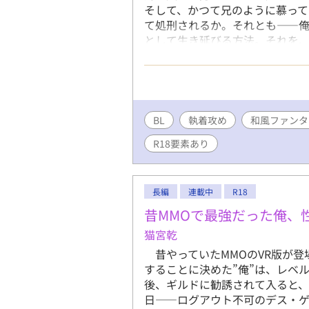
そして、かつて兄のように慕って
て処刑されるか。それとも――俺
として生き延びる方法。それを、
り。暗めです。 完結済みですが
BL
執着攻め
和風ファンタ
R18要素あり
長編
連載中
R18
昔MMOで最強だった俺、
猫宮乾
昔やっていたMMOのVR版が登
することに決めた”俺”は、レベ
後、ギルドに勧誘されて入ると
日――ログアウト不可のデス・ゲ