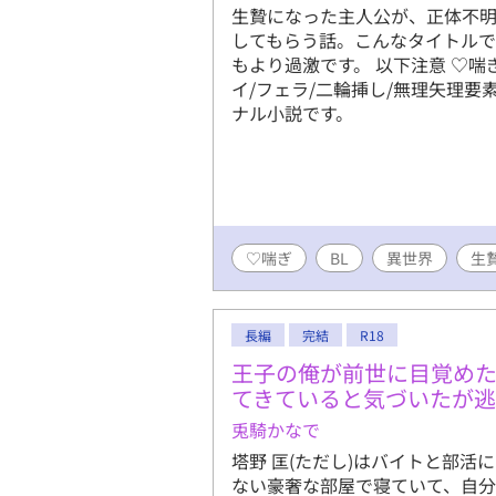
生贄になった主人公が、正体不
してもらう話。こんなタイトルで
もより過激です。 以下注意 ♡喘ぎ
イ/フェラ/二輪挿し/無理矢理要素
ナル小説です。
♡喘ぎ
BL
異世界
生
長編
完結
R18
王子の俺が前世に目覚め
てきていると気づいたが
兎騎かなで
塔野 匡(ただし)はバイトと部
ない豪奢な部屋で寝ていて、自分