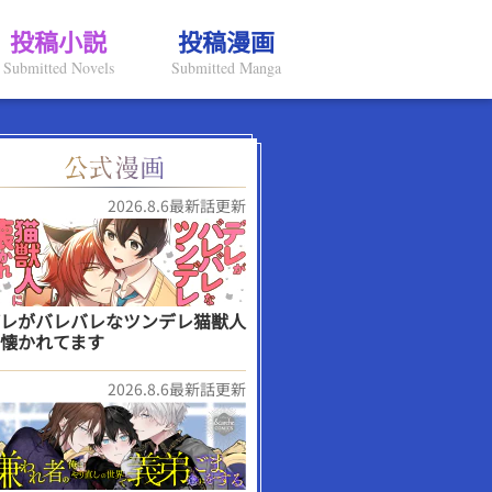
投稿小説
投稿漫画
Submitted Novels
Submitted Manga
2026.8.6最新話更新
レがバレバレなツンデレ猫獣人
懐かれてます
2026.8.6最新話更新