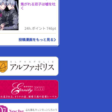
焦がれる双子は嘘を吐
く
24h.ポイント 746pt
投稿漫画をもっと見る