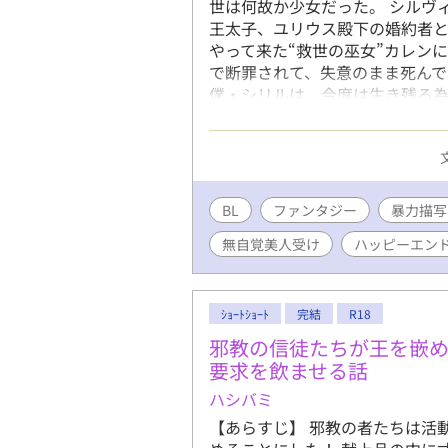
世は何故か少女だった。 シルヴ
王太子、ユリウス殿下の婚約者
やって来た“救世の巫女”カレン
で断罪されて、失意のまま死んで
僕・シリルは、今度は生き残る
らせていたのに…。またやって来
してるのに、巫子カイトはやたら
のしつこさに負けて関わると、気
んじゃないかな？……そう思った
していって……。 自己肯定感低
BL
ファンタジー
暴力描写
もほのぼの過ごしてくものの、
無自覚美人受け
ハッピーエン
ますが、最後はちゃんとハッピー
(本意ではないものの)無理矢理
※R18は途中から。→※付けます
ｼｮｰﾄｼｮｰﾄ
完結
R18
邪教の信徒たちが王を嵌
要求を飲ませる話
ハシバミ
【あらすじ】 邪教の者たちは活