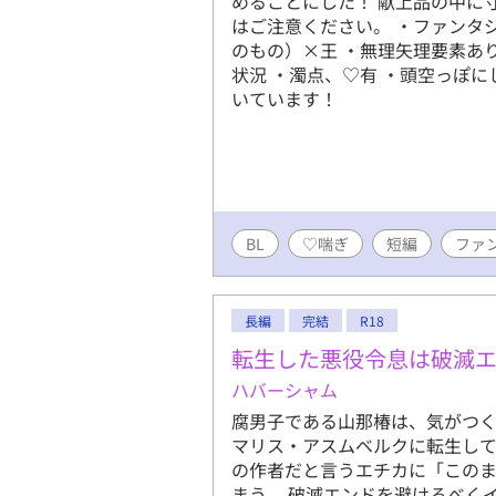
めることにした！ 献上品の中に寸
はご注意ください。 ・ファンタ
のもの）×王 ・無理矢理要素あ
状況 ・濁点、♡有 ・頭空っぽにしな
いています！
BL
♡喘ぎ
短編
ファ
長編
完結
R18
転生した悪役令息は破滅
ハバーシャム
腐男子である山那椿は、気がつく
マリス・アスムベルクに転生して
の作者だと言うエチカに「この
まう。 破滅エンドを避けるべく