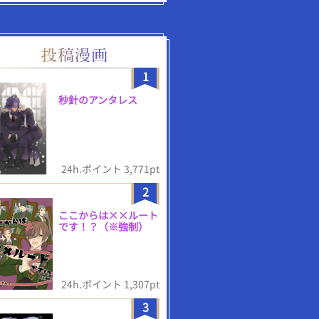
1
秒針のアンタレス
24h.ポイント 3,771pt
2
ここからは××ルート
です！？（※強制）
24h.ポイント 1,307pt
3