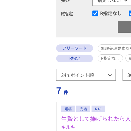
R指定なし
R指定
フリーワード
無理矢理要素あ
R指定
R指定なし
7
件
短編
完結
R18
生贄として捧げられたら
キルキ