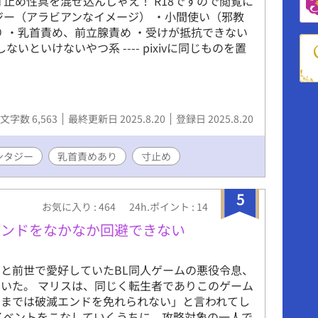
止め性具を混ぜ込んじゃえ！ R18ですので閲覧に
ジー（アラビアンなイメージ） ・小間使い（邪教
り ・乳首責め、前立腺責め ・受けが抵抗できない
いといけないやつ系 ---- pixivに同じものを置
文字数 6,563
最終更新日 2025.8.20
登録日 2025.8.20
ンタジー
乳首責めあり
寸止め
5
お気に入り : 464
24h.ポイント : 14
エンドをなかなか回避できない
と前世で愛好していたBL同人ゲームの悪役令息、
いた。 マリスは、同じく転生者でありこのゲーム
ままでは破滅エンドを免れられない」と言われてし
イベントをこなしていくうちに、攻略対象の一人で