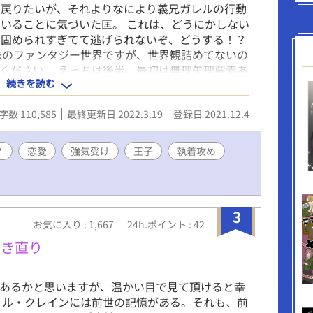
ら戻りたいが、それよりなにより義兄ガレルの行動
いることに気づいた匡。 これは、どうにかしない
が固められすぎてて逃げられないぞ、どうする！？
法のファンタジー世界ですが、世界観詰めてないの
ください。 えっちは後半。最初は無理矢理要素あ
続きを読む
ます。
字数 110,585
最終更新日 2022.3.19
登録日 2021.12.4
？
恋愛
強気受け
王子
執着攻め
3
お気に入り : 1,667
24h.ポイント : 42
開き直り
山あるかと思いますが、温かい目で見て頂けると幸
リル・クレインには前世の記憶がある。それも、前