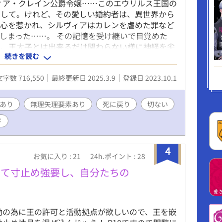
ィア・クレイン公爵令嬢……このエウリルス王国の
として。けれど、その愛しい婚約者は、異世界から
に心を惹かれ、シルヴィアはカレンを虐めた罪など
しまった……。 その記憶を受け継いで目覚めた
為、王太子とは出来るだけ関わらない様に神経を尖
続きを読む
た、あの“救世の巫子”が。 出来る限り避けようと
と僕に構って来る。本当に困るんだが。 だが、奴
文字数 716,550
最終更新日 2025.3.9
登録日 2023.10.1
さくなとてもいい奴で。 これなら今世は大丈夫な
のだが。 事態は予想だにしない残酷な方向に暗転
めの無気力主人公が、最初は悲しい前世持ちながら
あり
無理矢理要素あり
死に戻り
切ない
途中から悲惨な目に遭い、かなりつらい展開となり
ド
エンドを目指します。 ※残酷表現、暴力表現、
表現があります。苦手な方はスルーしてください。
。 ※何でも許せる人向け。
4
お気に入り : 21
24h.ポイント : 28
めて寸止め強要し、自分たちの
動の為に王の許可と活動拠点が欲しいので、王を嵌