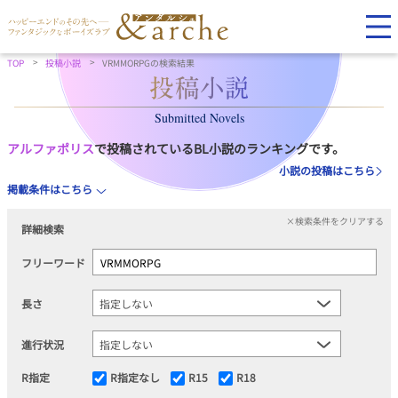
TOP
投稿小説
VRMMORPGの検索結果
Submitted Novels
アルファポリス
で投稿されているBL小説のランキングです。
小説の投稿はこちら
掲載条件はこちら
×検索条件をクリアする
詳細検索
フリーワード
長さ
進行状況
R指定
R指定なし
R15
R18