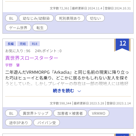
ーンライトノベルズさんにも投稿してます R18場面の登場人物
の年齢等ところどころこちらでは変更する予定です。
文字数 72,361
最終更新日 2024.11.4
登録日 2024.10.31
BL
幼なじみ/幼馴染
死別表現あり
切ない
ゲーム世界
転生
12
長編
完結
R18
お気に入り : 96
24h.ポイント : 0
異世界スロースターター
宇野 肇
二年遊んだVRMMORPG『Arkadia』と同じ名前の現実に降り立っ
た巧はヒューイと名乗り、どこかに居るかもしれない友人を探そ
うとしていた。しかしプレイヤーの存在は一部の現地人には格好
の実験体だと聞き、引き籠りに。 そんな折ギルと名乗る手癖の悪
続きを読む
い男を助けるが、手癖が悪いばかりかヤらせろと組み敷いてき
て……。痛みではなく快感を叩きこまれ、慰められたのは身体
文字数 598,344
最終更新日 2023.5.28
登録日 2023.1.14
か、心か。胸まで疼くのは人恋しいからか、それとも？ ワケア
リの二人がかみ合うまでの恋？模様。
BL
異世界トリップ
加害者×被害者
VRMMO
途中3Pあり
パイパン受