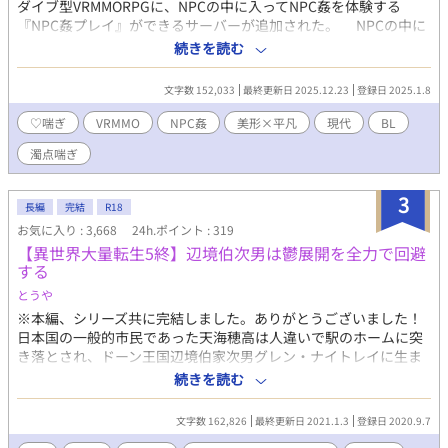
ダイブ型VRMMORPGに、NPCの中に入ってNPC姦を体験する
『NPC姦プレイ』ができるサーバーが追加された。 NPCの中に
入るプレイヤー、通称『NPC姦プレイヤー』としてゲームにログ
続きを読む
インしNPC姦を体験する日を心待ちにしている主人公は、ある日
ついに自分が入っているNPCが犯されとても濃厚で充実したプレ
文字数 152,033
最終更新日 2025.12.23
登録日 2025.1.8
イを堪能した。 あんなすごいNPC姦をしてくれる人はそういな
いだろうなと思っていた主人公だったが、その次にログインした
♡喘ぎ
VRMMO
NPC姦
美形×平凡
現代
BL
らまさかの同じプレイヤーが現れて――。 フルダイブ型
濁点喘ぎ
VRMMOで出会った2人が恋人になってゲームでも現実でもヤりま
くる話。本編全3話＋番外編と小ネタ。（今後も更新予定） 成分
表：♡喘ぎ 攻め喘ぎ（軽度） 潮吹き 食べ物に体液をかける
3
長編
完結
R18
描写 衆人環視 攻め以外との絡み（挿入・射精有り） 濁点喘
お気に入り : 3,668
24h.ポイント : 319
ぎ 番外編成分表：アナル舐め 結腸責め 飲精（受け・攻め両
【異世界大量転生5終】辺境伯次男は鬱展開を全力で回避
方）
する
とうや
※本編、シリーズ共に完結しました。ありがとうございました！
日本国の一般的市民であった天海穂高は人違いで駅のホームに突
き落とされ、ドーン王国辺境伯家次男グレン・ナイトレイに生ま
れ変わっていた。 あれ…？これって前世でやってた
続きを読む
VRMMORPG『ブレイブリー・ドーン』の世界じゃね？待って！俺
が浮気された挙句に殺されて闇堕ちする『闇の聖者グレン』な
文字数 162,826
最終更新日 2021.1.3
登録日 2020.9.7
の！？ 魔王討伐の旅から帰ってきた俺の前には、浮気相手の腹の