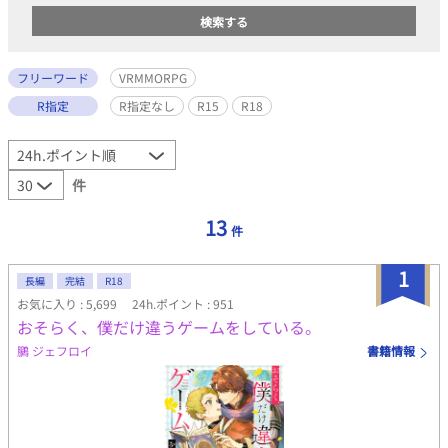
フリーワード
VRMMORPG
R指定
R指定なし
R15
R18
件
13
件
1
長編
完結
R18
お気に入り : 5,699
24h.ポイント : 951
おそらく、僕だけ違うゲームをしている。
鵩 ジェフロイ
書籍情報