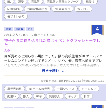
上でアンアン言ってる嫁。 うん、離婚して王都屋敷を更地にしよ
BL
溺愛
異世界
異世界大量転生シリーズ
総受け
う！ は？自重？恋愛フラグ？原作強制力？知るかそんなの後にし
MMORPG
残酷な描写あり
NL要素有り
飯テロ？
ろ。俺は忙しい。 無事に離婚できた俺を待っていたのは、嬉しい
楽しい開発三昧の生活……の筈だった。 異世界大量転生シリーズ
モブ？レあり
『ナイトレイ編』開幕です！ 残念なほど中身がぶっ飛んだ儚げ美
人総受けの争奪戦。 お相手は兄、勇者、幼馴染み。 シリアスやざ
4
まぁはフレーバー程度にほんのりと。結婚前後の後半エロ入って
長編
連載中
R18
きます。 ********************* * ATTENTION *
お気に入り : 2,000
24h.ポイント : 56
********************* *オリジンとか、第●世代とか、シリーズ
神子召喚に巻き込まれた俺はイベントクラッシャーでし
中の独自設定が出ます。わからない設定は随時更新する【ネタバ
た
レ含む裏設定と登場人物紹介】を見てください。 *タグを良くご
えの
確認下さい。苦手な方はご遠慮ください。多忙のためコメントの
お返事はしません。 *予告なくエロ入るかも知れません。 *毎日12
目が覚めると知らない場所でした。隣の高校生君がBLゲーム？ハ
時更新。
ーレムエンドとか呟いてるけど…。いや、俺、寝落ち前までプレ
イしてたVRMMORPGのゲームキャラなんですけど…神子召喚？
俺、巻き込まれた感じですか？脇役ですか？相場はモブレとか…
続きを読む
奴隷落ちとか…絶対無理!!全力で逃げさせていただきます!! ＊キ
ーワードは都度更新していきます。
文字数 74,096
最終更新日 2021.1.7
登録日 2020.10.15
異世界転移
BLゲームの世界
一瞬シリアス
ハーレム？
勘違い
獣人
神子
鈍感受け
ギャグ
日常