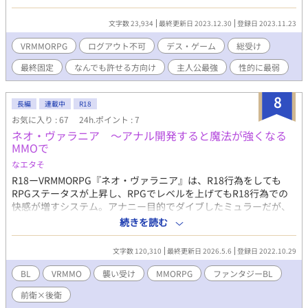
（★）が性描写、（※）が残酷描写です。ゲーム設定は飾りです
ので読み飛ばし推奨です。暇つぶしにでもご覧頂けたら幸いで
文字数 23,934
最終更新日 2023.12.30
登録日 2023.11.23
す。※2013年に人生で初めて書いたBL小説（完結済）を改稿して
の投稿となります。
VRMMORPG
ログアウト不可
デス・ゲーム
総受け
最終固定
なんでも許せる方向け
主人公最強
性的に最弱
8
長編
連載中
R18
お気に入り : 67
24h.ポイント : 7
ネオ・ヴァラニア 〜アナル開発すると魔法が強くなる
MMOで
なエタそ
R18ーVRMMORPG『ネオ・ヴァラニア』は、R18行為をしても
RPGステータスが上昇し、RPGでレベルを上げてもR18行為での
快感が増すシステム。アナニー目的でダイブしたミュラーだが、
戦闘好きのジルと出会い、一緒にRPG攻略をすることにな
続きを読む
り……？ ※前衛職の巨根童貞×後衛職の童貞アナニスト（軽度の
襲い受け） ※レベルが上がるにつれて、独占欲重めの誠実系絶倫
文字数 120,310
最終更新日 2026.5.6
登録日 2022.10.29
攻め×調教済み開発厨強ステ受けに
BL
VRMMO
襲い受け
MMORPG
ファンタジーBL
前衛×後衛