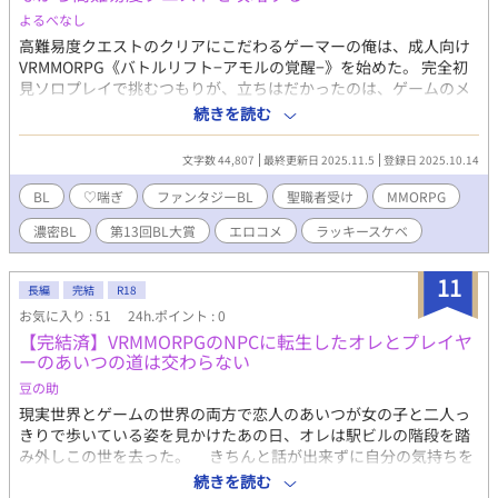
よるべなし
高難易度クエストのクリアにこだわるゲーマーの俺は、成人向け
VRMMORPG《バトルリフト−アモルの覚醒−》を始めた。 完全初
見ソロプレイで挑むつもりが、立ちはだかったのは、ゲームのメ
インシステム『アモル・スキルリンク』だった。 これは、プレイ
続きを読む
ヤー同士がアバターを介して手つなぎ（A）からセックス（Z）ま
での段階的リンクでスキルを共有したり、強力なバフを付与する
文字数 44,807
最終更新日 2025.11.5
登録日 2025.10.14
と言うえっちな仕様だったのだ。 何も知らない俺とランダムでマ
ッチングしたのは、世界ランキング６位の戦士・エルド。 俺は仕
BL
♡喘ぎ
ファンタジーBL
聖職者受け
MMORPG
方なくエルドとペアを組んで、高難易度クエストをクリアするた
濃密BL
第13回BL大賞
エロコメ
ラッキースケベ
めに、――えっちなことを、いっぱいする！ メインCP（戦士×聖
職者） 面倒見のいい冷静なお兄さん攻め×無自覚ツンデレノンケ
受け ※性描写が多く含まれます ※デスゲームやログアウト完全不
11
長編
完結
R18
可ではありません
お気に入り : 51
24h.ポイント : 0
【完結済】VRMMORPGのNPCに転生したオレとプレイヤ
ーのあいつの道は交わらない
豆の助
現実世界とゲームの世界の両方で恋人のあいつが女の子と二人っ
きりで歩いている姿を見かけたあの日、オレは駅ビルの階段を踏
み外しこの世を去った。 きちんと話が出来ずに自分の気持ちを
伝えられなかったことを後悔しながら。 番外編ぼちぼち更新中 ム
続きを読む