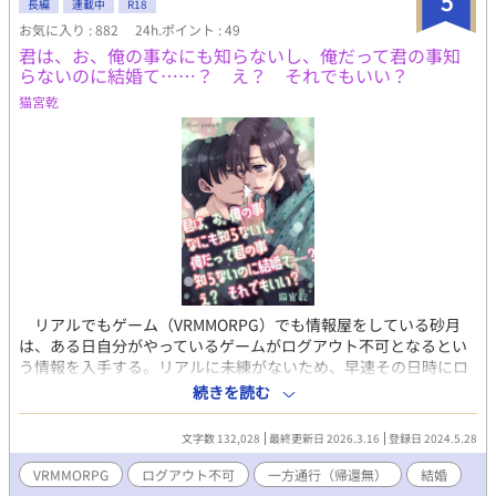
5
長編
連載中
R18
お気に入り : 882
24h.ポイント : 49
君は、お、俺の事なにも知らないし、俺だって君の事知
らないのに結婚て……？ え？ それでもいい？
猫宮乾
リアルでもゲーム（VRMMORPG）でも情報屋をしている砂月
は、ある日自分がやっているゲームがログアウト不可となるとい
う情報を入手する。リアルに未練がないため、早速その日時にロ
グインし、本当にログアウト不可になるのか確認する事に決め
続きを読む
る。※冒頭のみSFオカルトですが、すぐにVRMMORPGログアウ
ト不可（一方通行帰還無し）になります。その後はタイトル通り
文字数 132,028
最終更新日 2026.3.16
登録日 2024.5.28
の、情報屋の素性を隠して、結婚するお話です。
VRMMORPG
ログアウト不可
一方通行（帰還無）
結婚