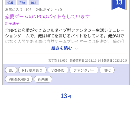
13
短編
完結
R18
お気に入り : 106
24h.ポイント : 0
恋愛ゲームのNPCのバイトをしています
新子珠子
全NPCと恋愛ができるフルダイブ型ファンタジー生活シミュレー
ションゲームで、俺はNPCを演じるバイトをしている。俺がAIで
はなく人間である事は当然ゲームプレイヤーには秘密だ。 俺の仕
事は料理屋『銀の鍋』で働くNPCナナセを演じることだ。『銀の
続きを読む
鍋』にはたくさんのプレイヤーが遊びに来る――その中には気に
なる常連客がいた。 毎日0時と20時に更新。全22話で完結まで予
文字数 39,652
最終更新日 2023.10.14
登録日 2023.10.5
約済みです。 ムーンライトノベルズ様へも同内容を掲載しており
ます。
BL
R18要素あり
VRMMO
ファンタジー
NPC
VRMMORPG
近未来
13
件