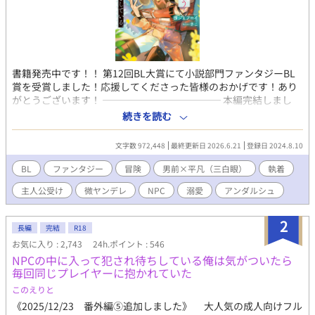
書籍発売中です！！ 第12回BL大賞にて小説部門ファンタジーBL
賞を受賞しました！応援してくださった皆様のおかげです！あり
がとうございます！ ──────────── 本編完結しまし
た！番外編更新予定です。 -- ほとんどの社会活動を仮想空間で行
続きを読む
うようになった現在。誰もが夢に見た「本物のような異世界」と
言っても過言ではないリアリティを持った新作VRMMORPG『Arca
文字数 972,448
最終更新日 2026.6.21
登録日 2024.8.10
Storia（アルカストーリア）』通称アルストがリリースされた。
読書中毒の遠野嗣治はこのゲームの宣伝を見て考えた。「そんな
BL
ファンタジー
冒険
男前×平凡（三白眼）
執着
に作り込まれているなら独自の歴史、文化から生まれた本を読み
主人公受け
微ヤンデレ
NPC
溺愛
アンダルシュ
まくれるのでは…？」と。モンスターとバトルをするでもなく、
町から町へ渡り歩くような冒険をガン無視して最初の町のギルド
資料室に入り浸り、町から出る気配が一切ない様子に徐々に困惑
2
長編
完結
R18
するNPC達。爆笑しながら見守るサポートAI。 ゲームの世界で好
お気に入り : 2,743
24h.ポイント : 546
きなだけ読書をして、たまに資金調達の為に情報整理のバイト
NPCの中に入って犯され待ちしている俺は気がついたら
（※クエスト）をしていたらいつの間にかワケアリ男前傭兵に囲
毎回同じプレイヤーに抱かれていた
われていた遠野のゲームプレイ記。 ※メインCPは固定。 ※出会い
は結構早いですが、くっつくのは少し時間かかるかもです。 ※デ
このえりと
スゲームとかログアウト不可とかではないです。
《2025/12/23 番外編⑤追加しました》 大人気の成人向けフル