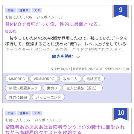
9
長編
連載中
R18
お気に入り : 406
24h.ポイント : 7
昔MMOで最強だった俺、性的に最弱となる。
猫宮乾
昔やっていたMMOのVR版が登場したので、残っていたデータを
移行して、復帰することに決めた”俺”は、レベル上げをしている
キャラクターと出会った。その後、ギルドに勧誘されて入ると、
性的に快楽漬けの日々が待っていた。そんなある日――ログアウ
続きを読む
ト不可のデス・ゲームに！※3Pがあるので、苦手な方はご注意く
ださい。※完結済み作品を手直ししながら投稿しています。
文字数 48,827
最終更新日 2023.8.31
登録日 2023.8.18
MMORPG
VRMMORPG
攻め二人
最終固定
無理矢理要素あり
裏切り
主人公最強（過去）
性的に最弱
ハッピーエンド
10
長編
連載中
R18
お気に入り : 66
24h.ポイント : 0
聖職者あああああは冒険者ランク上位の戦士に寵愛され
ながら高難易度クエストを攻略する