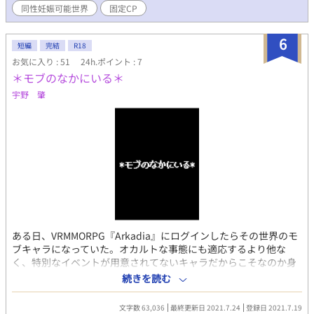
同性妊娠可能世界
固定CP
6
短編
完結
R18
お気に入り : 51
24h.ポイント : 7
＊モブのなかにいる＊
宇野 肇
ある日、VRMMORPG『Arkadia』にログインしたらその世界のモ
ブキャラになっていた。オカルトな事態にも適応するより他な
く、特別なイベントが用意されてないキャラだからこそなのか身
動きが取れないでいる俺はモブキャラをロールプレイしか生きる
続きを読む
術がなかった。その職業と言うのが男娼だったのだが……男に穴
を差し出す日々を送る俺の前に、大きな契機が訪れる。
文字数 63,036
最終更新日 2021.7.24
登録日 2021.7.19