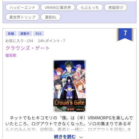
ハッピーエンド
VRMMO/異世界
らぶえっち
男娼受け
異世界トリップ
濃密BL
7
長編
連載中
R18
お気に入り : 154
24h.ポイント : 7
クラウンズ・ゲート
猫宮乾
ネットでもヒキコモリの〝僕〟は（半）VRMMORPGを楽しんで
いたところ、ログアウトできなくなった。ソロの集まりであるギ
ルドのみんなや、幼馴染、義弟と一緒に、ログアウトを目指しま
す。そんあよくあるゲームものの物語。（☆）が弱性描写、
続きを読む