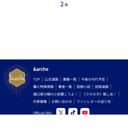
2
件
&arche
TOP
公式漫画
書籍一覧
今後の刊行予定
購入特典情報
著者一覧
投稿小説
投稿漫画
樋口美沙緒の小説書こうよ！
《うちの子》推し会！
作家募集
お問い合わせ
ファンレターの送り先
Official SNS