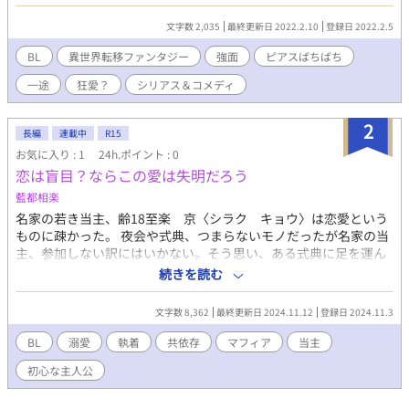
┈┈┈┈┈┈┈┈┈┈ この私作者様より 受け攻め異論認めない異
文化交流じゃとのことです。 シリアスアリギャグあり 剣と魔法の
文字数 2,035
最終更新日 2022.2.10
登録日 2022.2.5
獣人が嫌われ系な世界観でお送りします。 私の作品にしては珍し
く総丸々ないです。一途系ですどす黒いですが
BL
異世界転移ファンタジー
強面
ピアスばちばち
一途
狂愛？
シリアス＆コメディ
2
長編
連載中
R15
お気に入り : 1
24h.ポイント : 0
恋は盲目？ならこの愛は失明だろう
藍都相楽
名家の若き当主、齢18至楽 京〈シラク キョウ〉は恋愛という
ものに疎かった。 夜会や式典、つまらないモノだったが名家の当
主、参加しない訳にはいかない。そう思い、ある式典に足を運ん
だ時。 そこで京が目にしたは、シャンパンを運んできた、燕尾服
続きを読む
の青年。聞く所によれば、マフィアの風変わりな幹部。 だが、京
も成人、許嫁の話が舞い込む。 古い考えの家柄は、同性、まして
文字数 8,362
最終更新日 2024.11.12
登録日 2024.11.3
はマフィアなどあり得ない。 こんな中、想いは実るのか...？？ 純
愛？狂愛？そんな物語でございます。
BL
溺愛
執着
共依存
マフィア
当主
初心な主人公