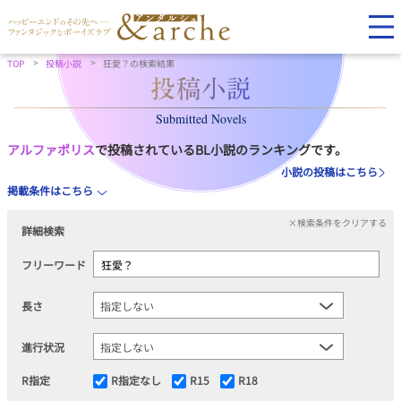
TOP
投稿小説
狂愛？の検索結果
Submitted Novels
アルファポリス
で投稿されているBL小説のランキングです。
小説の投稿はこちら
掲載条件はこちら
×検索条件をクリアする
詳細検索
フリーワード
長さ
進行状況
R指定
R指定なし
R15
R18