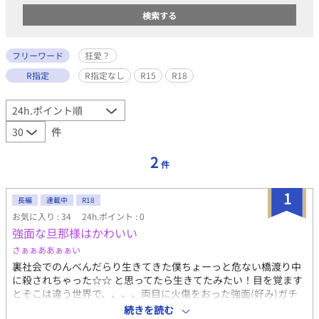
フリーワード
狂愛？
R指定
R指定なし
R15
R18
件
2
件
1
長編
連載中
R18
お気に入り : 34
24h.ポイント : 0
強面な旦那様はかわいい
さぁぁああぁぁい
裏社会でのんべんだらり生きてきた僕ちょーっと危ない橋渡り中
に殺されちゃった☆☆ と思ってたら生きてたみたい！目を覚ます
とそこは違う世界で、、、、両目に火傷をおった強面(好み)ガチ
ムチ(好み)トラ耳しっぽ(大勃起)に襲われかけて、、、、、
続きを読む