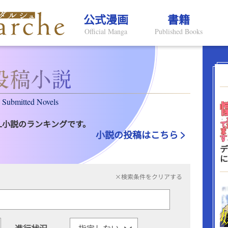
公式漫画
書籍
Official Manga
Published Books
Submitted Novels
L小説のランキングです。
小説の投稿はこちら
デ
に
×検索条件をクリアする
進行状況