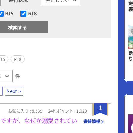
嫌
義
R15
R18
断
り
R15
R18
件
Next
1
お気に入り : 8,539
24h.ポイント : 1,029
ずですが、なぜか溺愛されてい
書籍情報