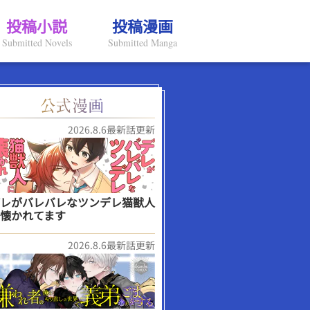
投稿小説
投稿漫画
Submitted Novels
Submitted Manga
2026.8.6最新話更新
レがバレバレなツンデレ猫獣人
懐かれてます
2026.8.6最新話更新