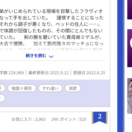
弟がいじめられている現場を目撃したフラヴィオ
なって手を出していた。 謹慎することになった
それから調子が悪くなり、ベッドの住人に……。
体調が回復したものの、その間にとんでもない
ていた。 剣の腕を磨いていた異母弟ミゲルが、
大会で優勝。 加えて筋肉隆々のマッチョになっ
により、フラヴィオはさらに屈強な大男だと勘違
続きを読む
たのだ。 そしてフラヴィオが殴った相手は、ミ
も勝てたことのない相手。 次期騎士団長として
ているため、そんな強者を倒したフラヴィオは、
字数 224,989
最終更新日 2022.9.12
登録日 2022.6.25
い野蛮な男だと思われていた。 一方、偽りの噂
強面公爵の母親。 妻に強さを求める息子にぴっ
だと、後妻にならないかと持ちかけていた。 我
差
強面×美形
すれ違い
溺愛
を継いで欲しいフラヴィオの義母は快諾し、冷遇
ド
と前妻の子を送り出す。 こうして青春を謳歌す
きず、引きこもりになっていたフラヴィオは、国
られている戦場の鬼神の後妻として嫁ぐことにな
2
お気に入り : 3,965
24h.ポイント : 525
―。 同性婚が当たり前の世界。 女性も登場し
愛には発展しません。