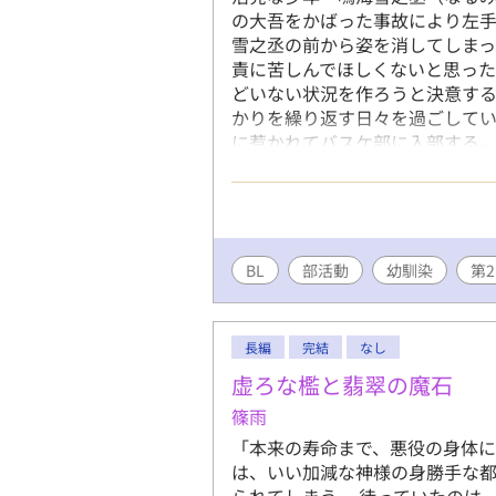
の大吾をかばった事故により左手
雪之丞の前から姿を消してしま
責に苦しんでほしくないと思っ
どいない状況を作ろうと決意す
かりを繰り返す日々を過ごして
に惹かれてバスケ部に入部する
力を重ねていく雪之丞は急速に力
日、バスケ部の練習試合で雪之
る。雪之丞は再会を喜んだもの
た挙句にバスケを辞めると言い出
た雪之丞は、やる気がなくなっ
BL
部活動
幼馴染
第
支えてくれたのはーー？ 隻腕の
世界に轟かせる。 伝説への第一
長編
完結
なし
虚ろな檻と翡翠の魔石
篠雨
「本来の寿命まで、悪役の身体に
は、いい加減な神様の身勝手な
られてしまう。 待っていたのは