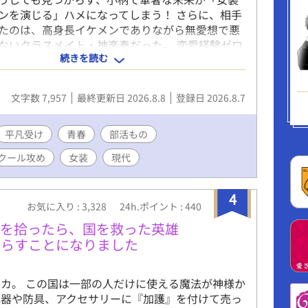
ンを演じる」ハメになってしまう！ さらに、相手
たのは、高身長イケメンでありながら無愛想で悪
ないクラスメイト・神楽奏だった。 恋愛経験ゼロ
続きを読む
悩む奏は、未来にこう持ちかける。 「撮影が終わ
間限定で、俺たち本当に付き合わないか？」
文字数 7,957
最終更新日 2026.8.8
登録日 2026.8.7
平凡受け
青春
部活もの
クール攻め
女装
現代
4
お気に入り : 3,328
24h.ポイント : 440
指輪を拾ったら、国を救った英雄
暮らすことになりました
カ。 この国は一部の人だけに使える魔法が神様か
武器や防具、アクセサリーに『加護』を付けて売っ