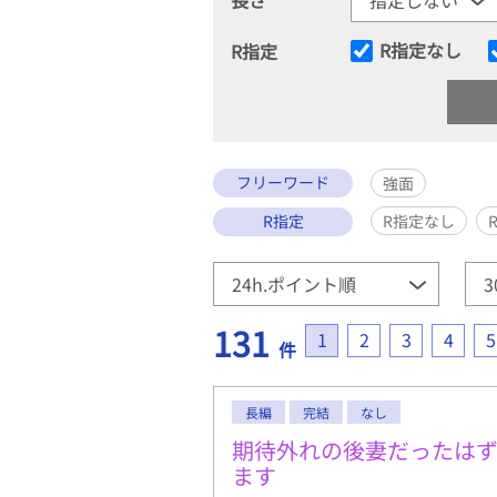
R指定なし
R指定
フリーワード
強面
R指定
R指定なし
131
1
2
3
4
5
件
長編
完結
なし
期待外れの後妻だったは
ます