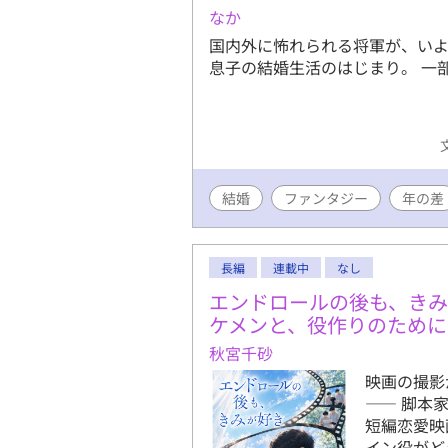
なか
国内外に怖れられる将軍が、いよ
息子の結婚生活のはじまり。 一
結婚
ファンタジー
年の差
長編
連載中
なし
エンドロールの後も、き
ケメンと、役作りのため
秋宮千砂
映画の撮影
―― 脚本
短編恋愛映
イン役がど