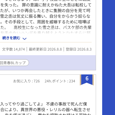
を失った。 罪の意識に耐えかねた大吾は転校して
ったが、いつか再会したときに隻腕の自分を見て呵
た雪之丞は気丈に振る舞い、自分をからかう奴らな
る。その手段として、周囲を威嚇するために喧嘩ば
いた。 高校生になった雪之丞は、バスケ部の先輩
。左手のないハンデを乗り越えようとひたすらに努
続きを読む
をつけ、バスケにのめり込むようになる。 ある
丞は強豪チームでエースとなっていた大吾と再会す
文字数 14,874
最終更新日 2026.8.8
登録日 2026.8.3
の、大吾は贖罪の気持ちから散漫としたプレーをし
した。 今までの生き方を否定されたようで傷つい
てしまいバスケから離れようとするが、そんな彼を
2回青春BLカップ
バスケプレーヤーとして、いずれ雪之丞はその名を
歩を踏み出す瞬間を、ぜひご覧ください。
6
お気に入り : 726
24h.ポイント : 234
入ってやり過ごしてよ」 不慮の事故で死んだ僕
都合により、異世界の悪役・レリルの器へ転生させ
、一生を塔で過ごし、魔力を搾取され続ける孤独な