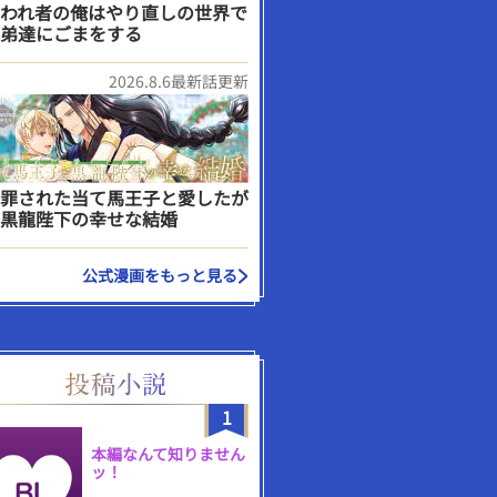
われ者の俺はやり直しの世界で
弟達にごまをする
2026.8.6最新話更新
罪された当て馬王子と愛したが
黒龍陛下の幸せな結婚
公式漫画をもっと見る
1
本編なんて知りません
ッ！