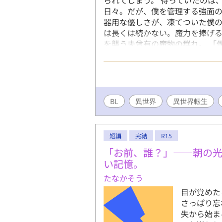
日々。だが、僕を管理する強面
器用な優しさが、凍てついた僕の
は長くは続かない。魔力を捧げ
を襲う未曾有の魔物の群れ。 「
記憶に翻弄され頭は混乱する中
――。
BL
異世界
異世界転生
短編
完結
R15
「お前、誰？」――朝の光
い記憶。
たなかそう
目が覚めた
さっぱり忘
失から始ま