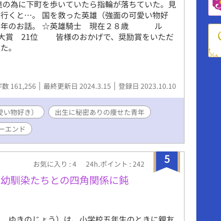
達の為に下町を歩いていたら指輪が落ちていた。見
行くと…。 国を救った英雄（強面の可愛い物好
青年のお話。 ☆英雄騎士 現在２８歳 ル
小説大賞 21位 皆様のおかげで、奨励賞をいただ
ました。
数 161,256
最終更新日 2024.3.15
登録日 2023.10.10
愛い物好き）
出生に秘密ありの痩せた青年
ーエンド
5
お気に入り : 4
24h.ポイント : 242
、幼馴染たちとの四角関係に鈍
み ゆきのじょう）は、小学校五年生のときに親友