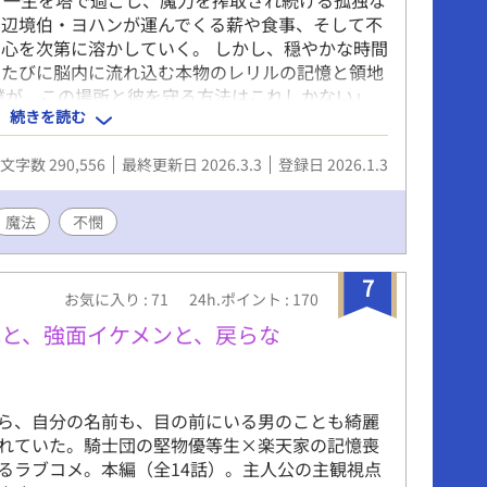
の辺境伯・ヨハンが運んでくる薪や食事、そして不
心を次第に溶かしていく。 しかし、穏やかな時間
るたびに脳内に流れ込む本物のレリルの記憶と領地
僕が、この場所と彼を守る方法はこれしかない」
続きを読む
、魔石化するという残酷な決断を下そうとするが
文字数 290,556
最終更新日 2026.3.3
登録日 2026.1.3
魔法
不憫
7
お気に入り : 71
24h.ポイント : 170
と、強面イケメンと、戻らな
ら、自分の名前も、目の前にいる男のことも綺麗
れていた。騎士団の堅物優等生×楽天家の記憶喪
るラブコメ。本編（全14話）。主人公の主観視点