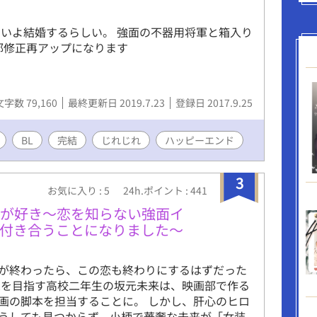
いよ結婚するらしい。 強面の不器用将軍と箱入り
部修正再アップになります
文字数 79,160
最終更新日 2019.7.23
登録日 2017.9.25
BL
完結
じれじれ
ハッピーエンド
3
お気に入り : 5
24h.ポイント : 441
みが好き〜恋を知らない強面イ
に付き合うことになりました〜
が終わったら、この恋も終わりにするはずだった
家を目指す高校二年生の坂元未来は、映画部で作る
画の脚本を担当することに。 しかし、肝心のヒロ
うしても見つからず、小柄で華奢な未来が「女装