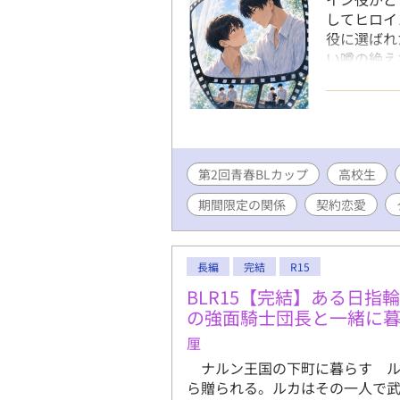
してヒロイ
役に選ばれ
い噂の絶え
で役作りに
るまでの期
第2回青春BLカップ
高校生
期間限定の関係
契約恋愛
長編
完結
R15
BLR15【完結】ある日
の強面騎士団長と一緒に
厘
ナルン王国の下町に暮らす ル
ら贈られる。ルカはその一人で