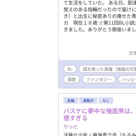
て生活をしていた。 ある日、配
覚えのある指輪だったので届けに
き）と出生に秘密ありの痩せた
カ 現在１８歳 ☆第11回BL
きました。ありがとう御座い
文字
BL
国を救った英雄（強面の可
溺愛
ファンタジー
ハッピ
長編
連載中
なし
バスケに夢中な強面男は
感すぎる
りっと
活発な少年・鳴海雪之丞（なる