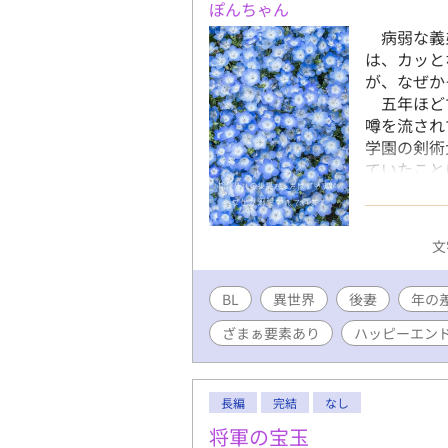
ぽんちゃん
病弱な義
は、カッと
が、なぜか
五年ほどで
噂を流され
学園の剣術
ていたこと
いされてい
ゲルが一度
注目を浴び
文
手に負えな
を耳にした
BL
異世界
後妻
たりの相手
年の
が子に爵位
ざまぁ要素あり
ハッピーエン
確定の地へ
ることもで
民から恐れ
長編
完結
なし
るのだが―
ますが、恋
将軍の宝玉