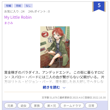
5
短編
完結
なし
お気に入り : 24
24h.ポイント : 0
My Little Robin
まさみ
賞金稼ぎのパラダイス、アンデッドエンド。 この街に暮らすロビ
ン・スパロー・バードには二人の血が繋がらない父親がいる。 片
方はリトル・ピジョン・バード、度を越したお人好しでヘタレな
狙撃手。 片方はヤング・スワロー・バード、俺様全開の色男で凄
続きを読む
腕ナイフ使い。 正反対の兄弟に引き取られた孤児の少女は平和な
日常を過ごしながらも二人を手伝いたいと願うのだが……。
文字数 51,676
最終更新日 2023.4.8
登録日 2022.10.30
（BL/ホームドラマ/弟×兄/美形×平凡/子育て/日常/ほのぼの） 自
作BL小説「タンブルウィード」のIF未来編です。スワロー×ピジ
兄弟
幼女
家族
弟×兄
ホームドラマ
日常
ョンが娘を引き取って子育てしてます。 イラストはなむ