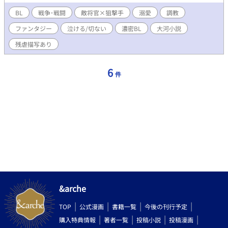
進んでいくので、作者は頭が煮えてきています。 BLです。たっ
ぷりエロと残虐描写あります。きっと。戦争だし。 基本的には
BL
戦争･戦闘
敵将官×狙撃手
溺愛
調教
暗いお話になるかと思います。 のんびり投稿ですが、調子に乗
ファンタジー
泣ける/切ない
濃密BL
大河小説
って数本落とすこともあります。 これは、以前書いた物に、加
筆修正を加えながら、続きを書いています。 時折大鉈振るって
残虐描写あり
大修正＆大加筆も行います。 とにかく長い話なので、疲れたら
いったんリフレッシュして、時折思い出してください。 もしか
したら、話が進んでたり、新エピソードが入ってたりするかもで
6
件
す。
&arche
TOP
公式漫画
書籍一覧
今後の刊行予定
購入特典情報
著者一覧
投稿小説
投稿漫画