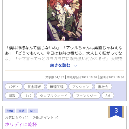
「僕は神様なんて信じないね」 「アウルちゃんは素直じゃねえな
あ」 「どうでもいい。今日はお前の番だろ、大人しく転がってな
よ」 「ナマ言ってっとガラガラ蛇に喉元食い付かれるぜ」 大戦を
経て文明が後退した未来のアメリカ。 ドラッグと暴力、あらゆる
続きを読む
犯罪が蔓延し、ミュータントへの差別も吹き荒れる世界におい
て、神を信じないナイトアウルは反十字（ペトロクロス）をさ
文字数 64,137
最終更新日 2022.10.30
登録日 2022.10.30
げ、スナイパーライフルで賞金首を狩り尽くす。 ■ハイテンショ
ン女好き戦闘狂、俺様攻めミュータント×女子供に優しく悪党に
バディ
賞金稼ぎ
無理矢理
アクション
裏社会
容赦ない、慇懃無礼なジャンキー狙撃手（リバ） ■NL描写ありま
調教
リバ
タンブルウィード
ファンタジー
SM
す。 ■「タンブルウィード」親世代の過去編です。メインは神父
と呉。登場人物は一部共通しています。
3
短編
完結
R18
お気に入り : 11
24h.ポイント : 0
ホリディに乾杯