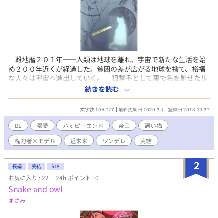
離地暦２０１年――人類は地球を離れ、宇宙で新たな生活を始
め２００年近くが経過した。貧困の差が広がる地球を捨て、裕福
な人々は宇宙へ進出していく。 狙撃手として裏で名を馳せたル
ーイは、地球での狙撃の帰りに公安に拘束された。逃走経路を疎
続きを読む
かにした結果だ。表では一流モデルとして有名な青年が裏路地で
保護される、滅多にない事態に公安は彼を疑うが……。 表も裏
文字数 109,727
最終更新日 2020.3.7
登録日 2018.10.27
もひっくるめてルーイの『飼い主』である権力者リューアは公安
からの問い合わせに対し、彼の保護と称した強制連行を指示す
BL
溺愛
ハッピーエンド
帝王
飼い猫
る。 権力者一族の争いに巻き込まれるルーイと、ひたすらに彼
権力者×モデル
近未来
ツンデレ
完結
に甘いリューアの愛の行方は？ 【重複投稿】エブリスタ、アルフ
ァポリス、小説家になろう 【注意】※印は性的表現有ります
2
長編
完結
R18
お気に入り : 22
24h.ポイント : 0
Snake and owl
まさみ