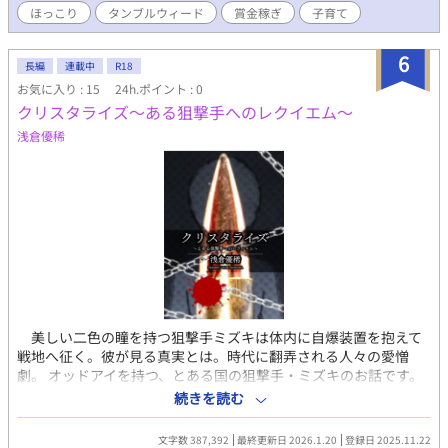
ほっこり
タンブルウィード
賞金稼ぎ
子育て
（@goma_tarou_namu）様、四鈴あざな（@az_119233）様に
お願いしました、ありがとうございます。
6
長編
連載中
R18
お気に入り : 15
24h.ポイント : 0
クリスタライズ～ある狙撃手へのレクイエム～
浅倉優稀
美しい二色の瞳を持つ狙撃手ミズキは体内に自爆装置を抱えて
戦地へ征く。彼が見る真実とは。時代に翻弄される人々の愛憎
劇。 オッドアイを持つ、とある国の狙撃手・ミズキのお話です。
彼がもつ瞳は片方は父親の国、片方はお母さんの国、二つの国
続きを読む
の血を持つ証。 その彼が戦禍に巻き込まれていきながら、いろ
んな人間の思惑に翻弄されるストーリーです。 周囲の人の話も
文字数 387,392
最終更新日 2026.1.20
登録日 2025.11.22