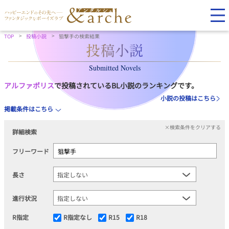
TOP
投稿小説
狙撃手の検索結果
Submitted Novels
アルファポリス
で投稿されているBL小説のランキングです。
小説の投稿はこちら
掲載条件はこちら
×検索条件をクリアする
詳細検索
フリーワード
長さ
進行状況
R指定
R指定なし
R15
R18