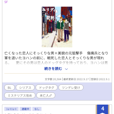
SF
亡くなった恋人にそっくりな男×美貌の元狙撃手 傷痍兵となり
軍を退いたヨハンの前に、戦死した恋人とそっくりな男が現れ
る。 更にその男は恋人のドッグタグを持っており、ヨハンは男
と一夜を共にしてしまう。 翌日、男はしばらく匿うよう要求し
続きを読む
てきて・・・！？ 謎の男とツンデレ美青年のスリリングな物
語。 ※てんつぶさん主催の「ドッグタグアンソロジー」寄稿作品
文字数 20,584
最終更新日 2022.9.17
登録日 2022.9.1
です。
BL
シリアス
ドッグタグ
ツンデレ受け
ミステリアス攻め
未亡人♂
4
ｼｮｰﾄｼｮｰﾄ
連載中
なし