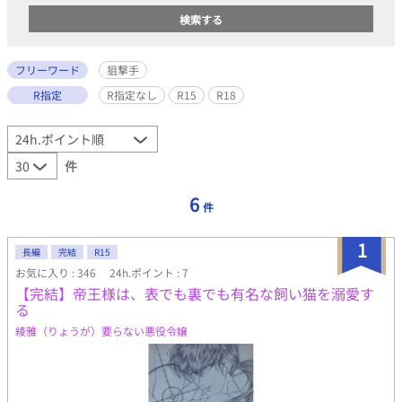
フリーワード
狙撃手
R指定
R指定なし
R15
R18
件
6
件
1
長編
完結
R15
お気に入り : 346
24h.ポイント : 7
【完結】帝王様は、表でも裏でも有名な飼い猫を溺愛す
る
綾雅（りょうが）要らない悪役令嬢