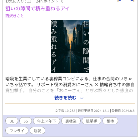
お気に入り : 11
24h.ポイント : 0
狙いの隙間で積み重ねるアイ
西沢きさと
暗殺を生業にしている裏稼業コンビによる、仕事の合間のいちゃ
いちゃ話です。 サポート役の溺愛おにーさん × 情緒育ち中の無自
覚狙撃手。 自分のことを「おにーさん」と呼ぶ飄々とした態度の
胡散臭い攻めが、無自覚な年下受けに内心で翻弄されているのが
続きを読む
好きです。 ◆ Twitter（現X）で開催されているワンライ【#創作
BL版深夜の60分一本勝負】に参加したSS集。 今後増えていくか
文字数 10,258
最終更新日 2024.12.1
登録日 2024.8.8
もしれないしこれで終わりかもしれない、という無計画な連作ワ
ンライです。 勢いで書いたまま、ほぼ手直しせずに掲載している
BL
SS
年上×年下
裏稼業
狙撃手
相棒
ので、少しの矛盾や粗さには目を瞑ってやってください。 60分で
ワンライ
溺愛
お話作るの、本当に難しいですね。