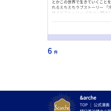
とかこの世界で生きていくことを
れるえちえちラブストーリー 「
サイドストーリー イケメン騎士2
⚠️ 誤字脱字ご了承ください
6
件
&arche
TOP
公式漫画