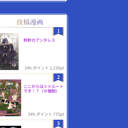
1
秒針のアンタレス
24h.ポイント 2,230pt
2
ここからは××ルート
です！？（※強制）
24h.ポイント 775pt
3