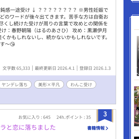
鈍感一途受け ↓ ？？？？？？？？ ※男性妊娠で
どのワードが後々出てきます。苦手な方は自衛お
に尽くし続けた受けが周りの言葉で攻めとの関係を
受け：春野朝陽（はるのあさひ） 攻め：黒瀬伊月
続くかもしれないし、続かないかもしれないです。
す〜😘
文字数 65,333
最終更新日 2026.4.1
登録日 2026.1.3
ヤンデレ落ち
美形×平凡
わんこ受け
3
お気に入り : 645
24h.ポイント : 35
クラと恋に落ちました
書籍情報