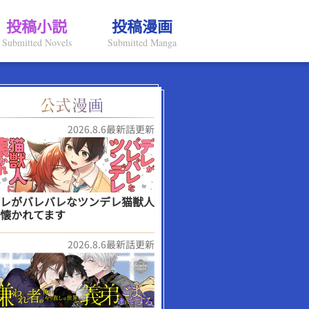
投稿小説
投稿漫画
Submitted Novels
Submitted Manga
2026.8.6最新話更新
レがバレバレなツンデレ猫獣人
懐かれてます
2026.8.6最新話更新