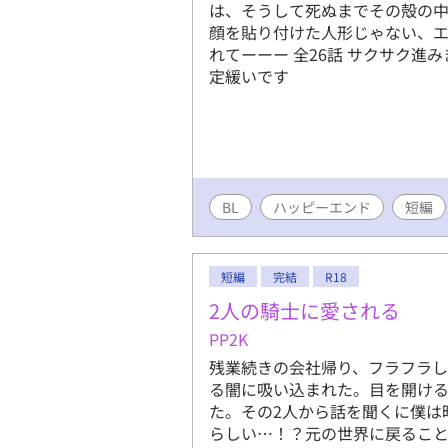
は、そうして死ぬまでその殻の中
顔を貼り付けた人形じゃない、
れてーーー 全26話 サクサク進み
定緩いです
BL
ハッピーエンド
短編
短編
完結
R18
2人の騎士に愛される
PP2K
残業続きの会社帰り、フラフラ
る闇に吸い込まれた。目を開ける
た。その2人から話を聞くに僕は
らしい…！？元の世界に戻ること