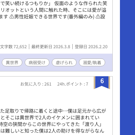
で笑い続けるつもりか」 仮面のような作られた笑
エリオットという人間に触れた時、そこには愛が溢
ます ⚠男性妊娠できる世界です(番外編のみ) ⚠設
文字数 72,652
最終更新日 2026.3.8
登録日 2026.2.20
異世界
病弱受け
虐げられ
溺愛/執着
6
お気に入り : 261
24h.ポイント : 7
した足取りで帰路に着くと途中…僕は足元から広が
とそこは異世界で2人のイケメンに囲まれてい
時空の狭間からこの世界にやってきた「渡り人」
は難しいと知った僕は2人の助けを得ながらなん