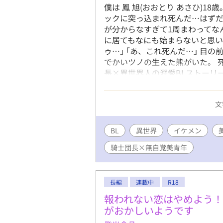
僕は 鳳 旭(おおとり あさひ)1
ックに突っ込まれ死んだ…はずだ
が分からなすぎて1周まわってな
に居てもなにも始まらないと思い
ゥ…｣ ｢あ、これ死んだ…｣ 目
でかいツノの生えた熊がいた。 
長×異世界人の溺愛BLストーリ
フェクト団長 ちょっと抜けてる
線️ 初投稿で拙い文章ですがお付
文
字ご了承くださいm(*_ _)m
BL
異世界
イケメン
騎士団長×無自覚美青年
長編
連載中
R18
報われない恋はやめよう
がおかしいようです