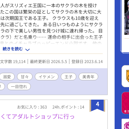
麗人がスリズィエ王国に一本のサクラの木を授け
ったこの国は繁栄の証としてサクラの木を大切に大
は次期国王である王子。 クラウスも10歳を迎え
先に過ごしてきた。 ある日いつものようにサクラ
ラの下で美しい男性を見つけ城に連れ帰った。 目
クラ）だと名乗り…… 運命の相手に出会った王子
来とのイチャラブハッピーエンド小説です。 他の
続きを読む
い違うものを書きたくなって書いてしまいました
視点も入れて、５話くらいで終わるかなと思ってい
文字数 19,114
最終更新日 2026.5.5
登録日 2023.6.14
溺愛
甘々
イケメン
王子
美青年
界
一目惚れ
4
お気に入り : 363
24h.ポイント : 14
たくてアダルトショップに行っ