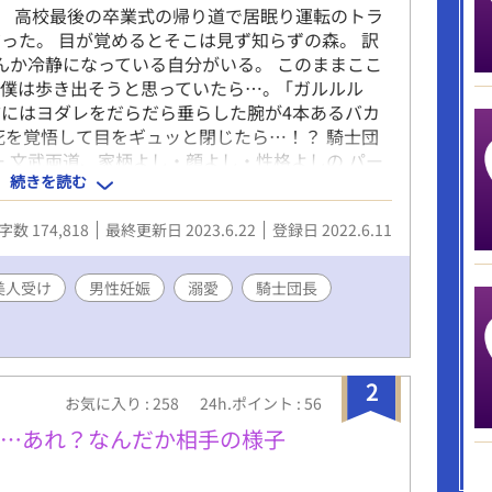
8歳。 高校最後の卒業式の帰り道で居眠り運転のトラ
った。 目が覚めるとそこは見ず知らずの森。 訳
んか冷静になっている自分がいる。 このままここ
僕は歩き出そうと思っていたら…。 ｢ガルルル
の前にはヨダレをだらだら垂らした腕が4本あるバカ
死を覚悟して目をギュッと閉じたら…！？ 騎士団
ー 文武両道、家柄よし・顔よし・性格よしの パー
続きを読む
お人好し流され系異世界人 ⚠️男性妊娠できる世界
き合い下さい ゆっくり投稿していきます。誤字脱
字数 174,818
最終更新日 2023.6.22
登録日 2022.6.11
美人受け
男性妊娠
溺愛
騎士団長
2
お気に入り : 258
24h.ポイント : 56
！…あれ？なんだか相手の様子