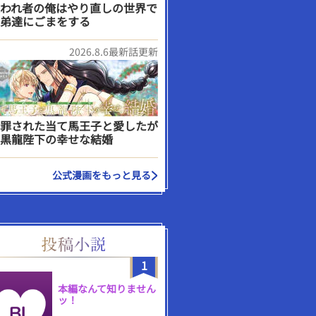
われ者の俺はやり直しの世界で
弟達にごまをする
2026.8.6最新話更新
罪された当て馬王子と愛したが
黒龍陛下の幸せな結婚
公式漫画をもっと見る
1
本編なんて知りません
ッ！