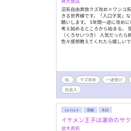
発光食品
沼系自由奔放クズ攻め×ワンコ系
きる世界線です。「人口子宮」な
願いします。 5年間一途に攻め
考え始めるところから始まる。 
（くろせいつき） 人気だったら
色々感想教えてくれたら嬉しいで
BL
クズ攻め
一途受け
社会人
ｼｮｰﾄｼｮｰﾄ
完結
R18
イケメン王子は運命のサ
波木真帆