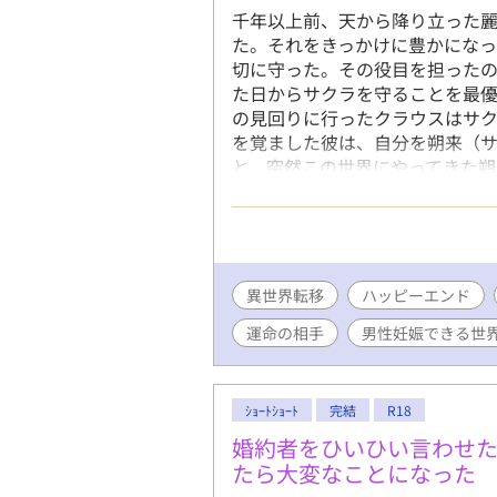
千年以上前、天から降り立った
た。それをきっかけに豊かにな
切に守った。その役目を担ったの
た日からサクラを守ることを最優
の見回りに行ったクラウスはサク
を覚ました彼は、自分を朔来（サ
と、突然この世界にやってきた朔
連載小説が溜まっているのに、つ
ので、すぐに終わります。 朔来
ます。 R18には※つけます。
異世界転移
ハッピーエンド
運命の相手
男性妊娠できる世
ｼｮｰﾄｼｮｰﾄ
完結
R18
婚約者をひいひい言わせ
たら大変なことになった