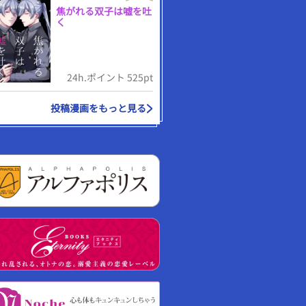
焦がれる双子は嘘を吐
く
24h.ポイント 525pt
投稿漫画をもっと見る