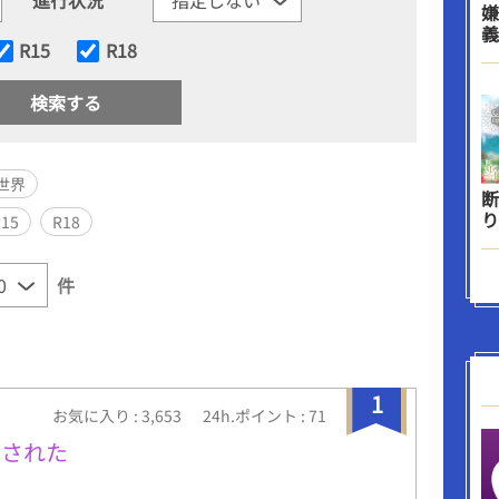
嫌
義
R15
R18
世界
断
り
R15
R18
件
1
お気に入り : 3,653
24h.ポイント : 71
愛された