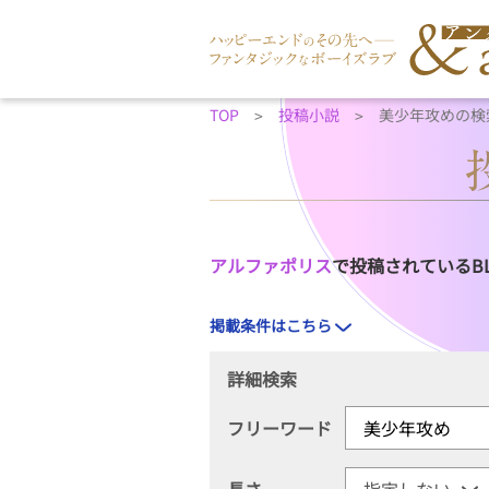
TOP
投稿小説
美少年攻めの検
アルファポリス
で投稿されているB
掲載条件はこちら
詳細検索
フリーワード
長さ