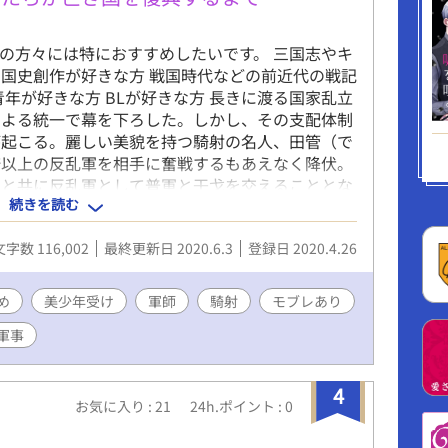
の方々には特におすすめしたいです。 三国志やキ
国史創作が好きな方 戦国時代などの前近代の戦記
年が好きな方 BLが好きな方 長きに渡る国家乱立
による統一で幕を下ろした。しかし、その支配体制
が起こる。麗しい美貌を持つ騎射の名人、田管（で
倍以上の反乱軍を相手に奮戦するもあえなく降伏。
舜と共に反乱軍として普軍と干戈を交えることとな
続きを読む
がったのは、恐ろしげな仮面を着けた、騎射の名人
が戦場を駆け、美少年軍師の策が光り、仮面の騎兵
文字数 116,002
最終更新日 2020.6.3
登録日 2020.4.26
子たちが戦乱の世を舞う、古代中国風架空戦記。
め
美少年受け
軍師
騎射
モブレあり
軍事
4
お気に入り : 21
24h.ポイント : 0