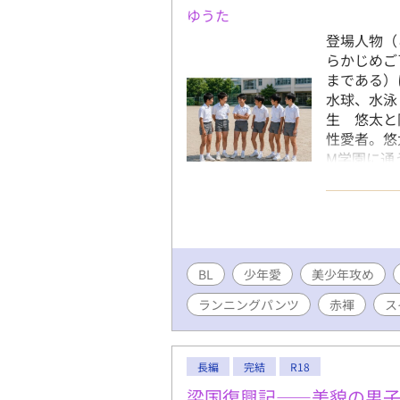
ゆうた
登場人物（
らかじめご
まである）
水球、水泳
生 悠太と
性愛者。悠
M学園に通
ニングが好
と水球部、
園に。わん
系のホモ 
プテン 豊
BL
少年愛
美少年攻め
クールの中
学生選手コ
ランニングパンツ
赤褌
ス
ース 啓太
高校のラグ
部、水球部
長編
完結
R18
駅伝部、ラ
等部のラグ
梁国復興記——美貌の男