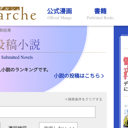
公式漫画
書籍
Official Manga
Published Books
索結果
Submitted Novels
L小説のランキングです。
小説の投稿はこちら
デ
に
×検索条件をクリアする
進行状況