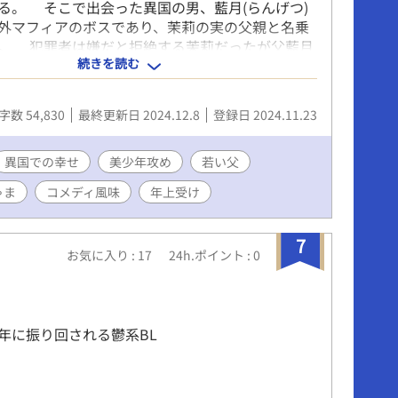
る。 そこで出会った異国の男、藍月(らんげつ)
外マフィアのボスであり、茉莉の実の父親と名乗
。 犯罪者は嫌だと拒絶する茉莉だったが父藍月
続きを読む
る家を失う。 16歳の茉莉は仕方なく異国でマフ
生きることに。 絶望する茉莉だったが異国で運
をすることに！ 平和に暮らしていた少年の運命
字数 54,830
最終更新日 2024.12.8
登録日 2024.11.23
異国マフィアストーリー！
異国での幸せ
美少年攻め
若い父
ゃま
コメディ風味
年上受け
7
お気に入り : 17
24h.ポイント : 0
年に振り回される鬱系BL