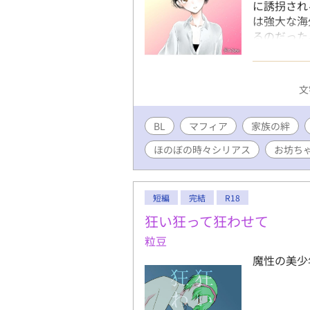
に誘拐され
は強大な海
るのだった
の計略で帰
ィアとして
命の出逢い
文
が急変する
BL
マフィア
家族の絆
ほのぼの時々シリアス
お坊ち
短編
完結
R18
狂い狂って狂わせて
粒豆
魔性の美少