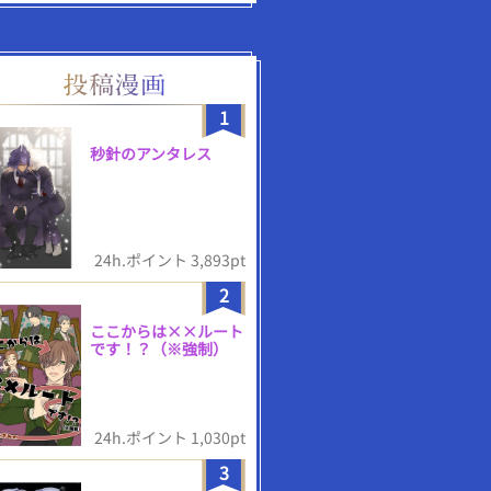
1
秒針のアンタレス
24h.ポイント 3,893pt
2
ここからは××ルート
です！？（※強制）
24h.ポイント 1,030pt
3