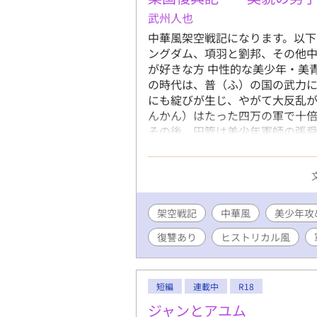
武州人也
中華風架空戦記になります。以下
ングダム、項羽と劉邦、その他中
が好きな方 中性的な美少年・美青
の時代は、普（ふ）の国の武力
にも綻びが生じ、やがて大反乱
んかん）はたった四万の軍で十
その後、田管は美少年軍師の張
る。その田管の目の前に立ち塞
の少年であった…… 騎射の名人
が襲い来る。麗しい見た目の男
架空戦記
中華風
美少年攻
復讐あり
ヒストリカル風
短編
連載中
R18
ジャンとアユム