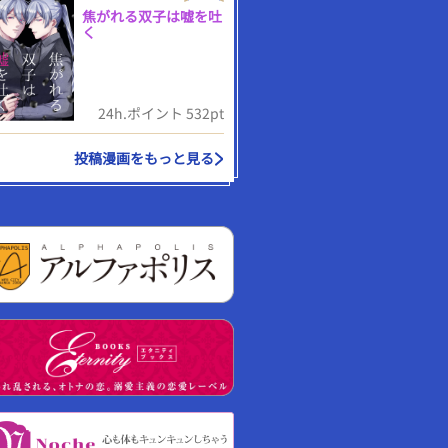
焦がれる双子は嘘を吐
く
24h.ポイント 532pt
投稿漫画をもっと見る