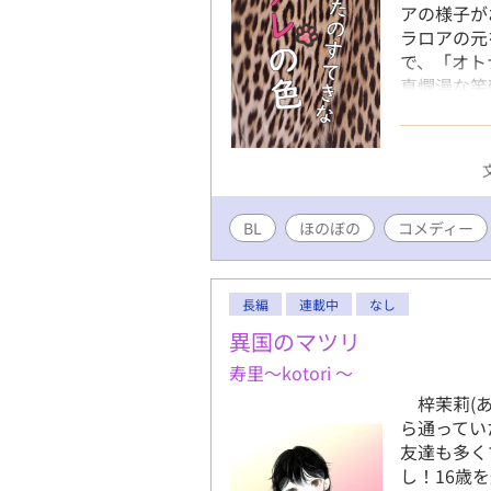
アの様子が
ラロアの元
で、「オト
真爛漫な笑
になってい
のちゅーの
はちょっぴ
合戦(R1
BL
ほのぼの
コメディー
長編
連載中
なし
異国のマツリ
寿里～kotori ～
梓茉莉(あ
ら通ってい
友達も多く
し！16歳