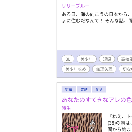
リリーブルー
ある日、海の向こうの日本から、
ょに住むだなんて！ そんな話、
BL
美少年
短編
高校
美少年攻め
無理矢理
切な
短編
完結
R18
あなたのすてきなアレの色
時生
「ねえ、ト
(38)の朝
問から始ま