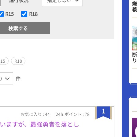
嫌
義
R15
R18
断
り
R15
R18
件
1
お気に入り : 44
24h.ポイント : 78
ていますが、最強勇者を落とし