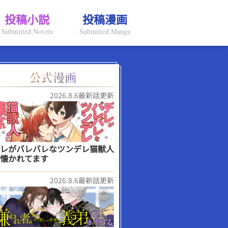
投稿小説
投稿漫画
Submitted Novels
Submitted Manga
2026.8.6最新話更新
レがバレバレなツンデレ猫獣人
懐かれてます
2026.8.6最新話更新