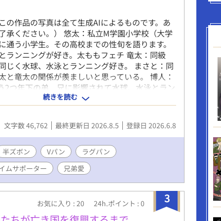
この作品の写真は全て生成AIによるものです。あ
了承ください。） 悠太：私立M学園小学校（大学
に通う小学生。その高校までの性旬を語ります。
とランニングが好き。太ももフェチ 竜太：同級
同じく水球、水泳とランニング好き。 まさと：同
太と竜太の関係が羨ましいと思っている。 博人：
う2つ年下の弟 兄に影響されて水球、水泳とラン
続きを読む
き。兄の悠太が恋人 陽介：2つ学年が上の駅伝部
水泳部、駅伝部の先輩 豪太：中学受験を経てM学
ぱく相撲優勝者でラグビー部へ推薦合格。オネエ
文字数 46,762
最終更新日 2026.8.5
登録日 2026.6.8
水野先輩：M学園の中等部の水球部、水泳部のキャ
先輩：私立M学園大学の学生 中村さん：スイミグス
学生選手コース 河内さん：スイミグスクールの中
半ズボン
Vパン
ラグパン
ース 矢島さん：スイミグスクールの中学生選手コ
イムサポーター
兄弟愛
さん：S学園高校のラグビー部員 貴臣さん：S学園
ビー部員 大河：S学園中等部の駅伝部、ラグビー
、水泳部 悠太の浮気相手 道太：S学園中等部の
3
お気に入り : 20
24h.ポイント : 0
グビー部、水球部、水泳部 武蔵先輩：M学園の高
ビー部の先輩
子たちが亡き国を復興するまで