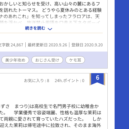
おかしいと知らせを受け、高い山々の麓にあるフ
を訪れたトーマス。 どうやら夏休みのとある経験
ナのあれこれ」を知ってしまったフラロアは、天
顔を浮かべ、放送禁止用語を口走る下ネタボーイ
続きを読む
て！？ 『生まれた時から愛してる』トーマスと
ため、フラロア・スーターナが立ち上がる！ 後編
り大人になったフラロアとトーマスのプロポーズ
文字数 24,867
最終更新日 2020.9.26
登録日 2020.9.20
8描写あり)です！ エブリスタに同時掲載しています。
美少年攻め
おじさん受け
ケモ耳
6
お気に入り : 8
24h.ポイント : 0
ずさ まつり)は高校生で名門男子校に幼稚舎か
た。 学業優秀で容姿端麗、性格も温厚な茉莉は
て両親に愛されて育っていたハズだった。 しか
を迎えた茉莉は帰宅途中に拉致され、そのまま海外