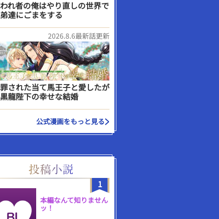
われ者の俺はやり直しの世界で
弟達にごまをする
2026.8.6最新話更新
罪された当て馬王子と愛したが
黒龍陛下の幸せな結婚
公式漫画をもっと見る
1
本編なんて知りません
ッ！