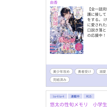
由香
【全一話完
護に接して
をする。 
に愛された
口説き落と
の応援中！
美少年攻め
勇者受け
溺愛
完結済み
ｼｮｰﾄｼｮｰﾄ
連載中
R15
悠太の性旬メモリ 小学