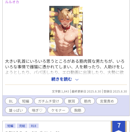
官。バキバキの胸筋を持つ体力バカ。御堂と同じく馨にベタ惚れ
ルルオカ
で、哲弘の会社の株主。何かと理由をつけては『大龍』の警護
（不審なパトロール）をしようとする。 天国の父ちゃん 馨の最愛
の旦那であり、哲弘の父親。いつも賑やかな家族を見守ってい
る。
大きい乳首にいろいろ思うところがある筋肉質な男たちが、いろ
いろな事情で雌猫に憑かれてしまい、人を頼ったり、人助けをし
ようとしたり、パパ活したり、エロ動画に出演したり、大勢に欲
情されたり、大興奮の野郎どもにぐちゃぐちゃに食われるBL短編
続きを読む
集です。 イラストを見てほぼ即興で勢いで書いたBL小説10作、挿
絵つき。 猫耳と尻尾をつけた金髪ガチムチ総受けのエロエロヤッ
文字数 1,843
最終更新日 2025.8.30
登録日 2025.8.30
ホーなR18。 こちらは試し読みになります。 本編は電子書籍で販
売中。 詳細を知れるブログのリンクは↓にあります。
BL
短編
ガチムチ受け
獣耳
筋肉
言葉責め
雄っぱい
喘ぎ♡
ケモナー
胸筋
7
短編
完結
R18