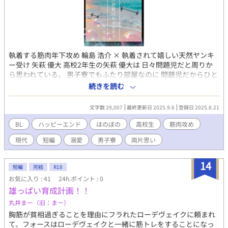
執着する筋肉年下攻め 輪島 浩介 × 執着されて嬉しい天然ヤンキ
ー受け 矢萩 優大 高校2年生の矢萩 優大は 日々問題児だと周りか
ら思われている。 男子寮でもふたり部屋なのに 問題児だからひと
りにさせられた。 まぁ、気楽でいいけども――。 そんな日々を過
続きを読む
ごしていたが 高校2年の春 入学した瞬間から筋肉部のトップだと
ささやかれる 優等生の輪島 浩介と 同じ部屋になることに。 なぜ
文字数 29,007
最終更新日 2025.9.6
登録日 2025.8.21
か一緒に筋トレする日々がはじまった。 そして筋肉部の見学に行
き いつのまにか入部することになった矢萩。 お姫様抱っこを輪島
BL
ハッピーエンド
ほのぼの
高校生
筋肉攻め
にされた時の ドキドキな気持ちは 輪島にされた時にだけ感じるの
現代
短編
溺愛
男子寮
両片思い
か？ と考え、輪島が部室にいない時に 色々なタイプの筋肉部員に
お姫様抱っこされる。 そして全員にドキドキした したけれどもこ
のドキドキは…… そのタイミングで現れた浩介は――。 そして矢
14
短編
完結
R18
萩は輪島をお姫様抱っこ できるのか？ °・*:.。.☆ 「先輩、大胸筋
お気に入り : 41
24h.ポイント : 0
辺りが、苦しい――」 °・*:.。.☆ そしていくつかのイベントを通
雄っぱい育成計画！！
して 少しずつふたりの心の距離が近くなり――。 ⚠作中に出てく
る筋肉部は 完全に作者の妄想であり 実際にある筋肉部と違うかも
丸井まー（旧：まー）
しれません お読みくださり 反応もありがとうございます！ 書く
胸筋が貧相過ぎることを理由にフラれたローデヴェイクに頼まれ
励みとなっております (第1話は、ノベマ！さんの青春BLコンテス
て、フォースはローデヴェイクと一緒に筋トレをすることになっ