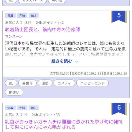
ュエーションでさえ、ノンケ体育会の彼らはSNSでのトレンド入
去」があり……？ 実家の母を取り巻く騒がしい大人たちを巻き込
りを競い合い、カメラの前で「誰のモノが一番デカく、激しく立
みながら、若き天才アルファが人生最大の『投資（初恋）』にす
っているか」を誇示するように楽しんでしまう。生放送という極
5
べてを賭けて挑む、甘くてカオスなオメガバース・スピンオフ！
長編
完結
R15
限の緊張感が、彼らの性欲を臨界点まで押し上げ、射精を堪える
【登場人物紹介】 ■ 主要人物 浅倉 哲弘（あさくら てつひろ）／
お気に入り : 356
24h.ポイント : 42
たびに肉体はさらに硬く、熱く、卑猥に脈打つ！ ​彼らは無事に放
21歳・α（アルファ） 大学に通いながら、自興したIT企業のCEO
執着騎士団長と、筋肉中毒の治癒師
送終了まで射精を我慢できるのか？ 抑圧された欲望は、いつ、ど
を務める若き天才投資家。経済学とリーガルマインドで生きる冷
のように火を噴くのか？ 彼らの痴態は、どんな反響を巻き起こす
マンスーン
徹な合理主義者……だったが、絢に出会ってからは一途で狂気的
のか？ 羞恥を興奮に変えるノンケ男子たちの姿に、目が離せない
現代日本から異世界へ転生した治癒師のレオには、誰にも言えな
な独占欲を発揮する。中学のバース検査でアルファと判明して以
シリーズ第11作！ ​（過激な描写を含むため、18歳以上の読者に限
い秘密がある。 それは「定期的に極上の筋肉に触れて生命力を摂
降、ぐんぐんと背が伸び、今では大男二人（御堂・鮫島）と並ぶ
定） ​【「男子体操部シリーズ」の第11作です。これまでの作品を
取しないと、魔力欠乏で死んでしまう」という特異体質であるこ
体躯を持つ。 蓮見 絢（はすみ じゅん）／ 21歳・Ω（オメガ） 美
先に読んでいただけると、なお一層お楽しみいただけます！】
と！ ​命をつなぐため、そして何より己のフェティシズムを満たす
術系の専門書やスケッチブックを抱える、息を呑むような超美
続きを読む
ため、レオがターゲットに選んだのは「氷の騎士団長」と恐れら
形。哲弘の母（馨）の面影をどこか彷彿とさせるキリッとした涼
れる英雄ガドリエル。 ​「あぁっ、すごい……硬いですガドリエル
しげな目元を持つが、その奥には儚い影がある。首元には少し古
文字数 62,560
最終更新日 2026.2.23
登録日 2026.2.18
様ッ！（大胸筋が）」 「……っ、治療中にそんな熱っぽい声を出
びた革製の抑制カラーを巻いている。雨上がりの夜にひっそりと
すなッ」 ​生きるために必死で揉みしだくレオを、ガドリエルは
咲く白百合のような、ひどく冷ややかで甘いフェロモンを放つ。
BL
異世界
溺愛
コメディ
ハッピーエンド
「これほど俺の身を案じてくれるとは」と都合よく勘違い 触られ
浅倉 馨（あさくら かおる）／ 51歳・Ω（オメガ） 哲弘の母。下
勘違い
たいムッツリ攻め×触りたい変態受け
町の中華料理屋『大龍』でアルバイトする、猛々しくも気高きオ
メガ。哲弘が世界で一番愛し、尊敬している存在。大人二人から
の高級な貢ぎ物を一蹴しては正座させるのが日常。 御堂 公介（み
6
短編
完結
R18
どう こうすけ）／ 47歳・α（アルファ） 敏腕弁護士。馨のことが
お気に入り : 9
24h.ポイント : 35
好きすぎて、現在は哲弘の会社の筆頭株主として「リーガル投
乳首がおっきいガチムチは雌猫に憑かれた挙げ句に発情
資」を行っている。哲弘にとっては中学生の頃からの格好の資金
して男ににゃんにゃん鳴かされる
源。 鮫島 烈（さめじま れつ）／ 38歳・α（アルファ） 現役警察