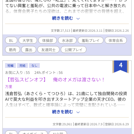
場：敏腕弁護士。 外見：オーダーメイドスーツを着こなす眼鏡の
てない興奮と羞恥が、公共の電波に乗って日本中へと解き放たれ
インテリ。 性格：冷徹で論理的（※ただし馨が絡まない時に限
る。体育会男子たちの淫欲は、これまでの密室での背徳を超え、
る）。 特徴：馨にベタ惚れ。下心で贈ったスマホを哲弘のビジネ
まさかのテレビ生放送を舞台にした前代未聞の公開オナニーに！
続きを読む
スツールにされ、言い値で馨の寝顔写真を買い取る、「歩く
卒業を控えた器械体操部のエース・真邊佑司、水泳部のイケメ
ATM」。 ✦ 鮫島 烈（さめじま れつ）／ 29歳・α（アルファ） 立
ン・誉田航也、そして同じく水泳部の目立ちたがり屋・小嶋邦祐
文字数 27,513
最終更新日 2026.3.11
登録日 2026.2.26
場：交番勤務の熱血警察官。 外見：警察の制服をはち切れんばか
の三人が、善意の啓発番組という「隠れ蓑」の下で、自らの鍛え
りに押し上げる大胸筋の持ち主。 性格：真っ直ぐで単純、絵に描
抜かれた肉体と猛り狂う本能と肉棒をさらけ出す。 ​卒論提出後の
BL
大学生
体操部
水泳部
羞恥プレイ
体育会系
いたような脳筋。 特徴：馨にベタ惚れ。哲弘に「現役警察官なの
開放感に浸る彼らのもとへ舞い込んだ、大学広報課からのテレビ
に〜」と煽られるとアルファの野生が滾ってしまい、特売のドデ
筋肉
露出
友達同士
公開プレイ
番組への出演依頼。テーマは「若年男性への精巣がんの早期発見
カ洗剤やメンチカツを2階まで運ばされる、無償の「肉体労働担
の啓発」。しかし、その実態はカメラの前で全裸になり、睾丸セ
当」。 明るいΩバースを書きたいです。
ルフチェックとその「反応」を全国に生中継するという、狂気と
4
短編
完結
なし
エロティシズムが融合した放送事故寸前のワークショップ！ ​照明
お気に入り : 55
24h.ポイント : 56
の下で輝く、器械体操と水泳で作り上げられた究極の筋肉美。浮
【哲弘スピンオフ】 俺のオメガは渡さない！
き出る血管、激しく躍動する大胸筋、そして隠しようもなく「屹
立」してしまった野太いモノ――。アナウンサーの執拗な接触に
万里
よる事前リハーサルで、彼らのノンケとしての理性を超えた「オ
浅倉哲弘（あさくら・てつひろ）は、21歳にして独自開発の投資
ス」のスイッチが入ってしまう。本番の合図とともに、三人は全
AIで莫大な利益を叩き出すスタートアップ企業の天才CEO。彼の
国の視聴者という見えない視線の嵐に晒されながら、自分の指先
人生はすべて、数式と確率論によって完璧に支配されている――
で、敏感になった陰嚢を揉みしだく。もちろん、火の点いた22歳
はずだった。 ある春の日、大学のキャンパスで一人の美しいオメ
続きを読む
の欲望を抑えきれるはずもなく、どうしようもなく屹立してしま
ガ、蓮見絢（はすみ・じゅん）と衝突したことで、哲弘の完璧な
う男根――。カメラの前であることにかえって興奮を煽られたオ
脳内CPUはフリーズする。それは、現代の生物学において数億分
スたちは、自らの粘膜を、最も敏感な場所を、快楽のまま追い詰
文字数 29,061
最終更新日 2026.7.9
登録日 2026.6.29
の一の確率で発生するという『運命の番』だった。 白百合の匂い
めていく。 ​普通なら一生モノのトラウマになるような恥辱のシチ
を纏い、首元に古い抑制カラーを巻いた絢には、ある「暗い過
BL
オメガバース
AI小説