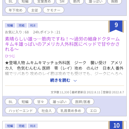
試し読みになります。 詳細を知れるブログのリンクは↓にありま
BL
短編
言葉責め
SM
筋肉
雄っぱい
胸筋
す。
年下攻め
主従
ケモナー
9
短編
完結
R18
お気に入り : 68
24h.ポイント : 21
素晴らしい雄っ…筋肉ですね！〜過労の細身ドクターム
キムキ雄っぱいのアメリカ人外科医にベッドで甘やかさ
れる〜
ひつじ
★登場人物 ムキムキマッチョ外科医 ジーク 襲い受け アメリ
カ人 色気むんむん 医師 零（レイ）攻め のんけ 日本人 番外
編でリバあり 攻めのレイ君は攻めでも受けでも、ジークにへろへ
ろにされますっ 『ねぇ…俺の筋肉触ってみる…？』 成り行きで、
続きを読む
たまたま日本に来ているアメリカ人外科医の胸、大胸筋を触るこ
とになった… むにむにっ…むにむに… つんっ… むにむにっ…む
文字数 11,330
最終更新日 2022.8.11
登録日 2022.8.7
にむにっ…むにっ… な…なんかっ… なんかっ………安心する
っ？！！ なにこの雄っぱいっ… むにむにっ…… 『んっ…レイ…
BL
短編
甘々
雄っぱい
医師/医者
さわり方エロいんだけどっ… ちょっと感じちゃったじゃんっ…え
ハッピーエンド
社会人
乳首責め多め
エロ
っち…』 どきっっ…！ って、俺はどうして男の… しかもこんなマ
ッチョにドキドキしてるんだっ…？！ 「すっすすすっす素晴らし
い雄っ…っ… き、筋肉ですね！！」 『んっ…、レイ、吸いた
10
短編
完結
R18
い？』 「すいたい…」 『…ん…いいよ…』