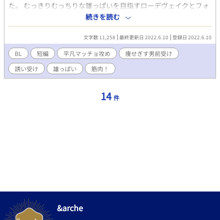
ト超短編部門を予選通過させていただきました。第2話以降は新し
た。 むっきりむっちりな雄っぱいを目指すローデヴェイクとフォ
く書いたおはなしです)
ースの筋肉にまつわるちょっとしたお話。 平凡マッチョ✕痩せぎ
続きを読む
す男前。 ※三時間タイムトライアル、お題「雄っぱい！！」とい
うことでトライしてみました。あんまり雄っぱいしていない気も
文字数 11,258
最終更新日 2022.6.10
登録日 2022.6.10
しますけど、楽しかったので無問題です！ ※ムーンライトノベル
ズさんでも公開しております。
BL
短編
平凡マッチョ攻め
痩せぎす男前受け
誘い受け
雄っぱい
筋肉！
14
件
&arche