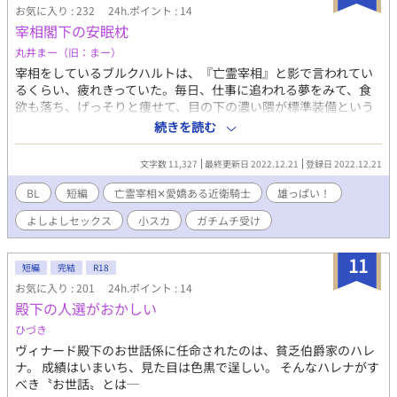
お気に入り : 232
24h.ポイント : 14
「…………………… …………… ……… えっ…？？」 あの時、お
宰相閣下の安眠枕
れは頭がどうかしてたんだっ… ーーーーーーーーーーーーー 作者
は、ムキムキ雄っぱいに取り憑かれております…(^◇^;) 雄っぱ
丸井まー（旧：まー）
い…雄っぱい…雄っぱい…雄っぱい…！ 頭の中、雄っぱいで埋め
宰相をしているブルクハルトは、『亡霊宰相』と影で言われてい
尽くされてまして… なんとか消化したくて書いた短編です！ えっ
るくらい、疲れきっていた。毎日、仕事に追われる夢をみて、食
ちです！ 完結まで予約投稿済です！（5話完結） ※はえっちで
欲も落ち、げっそりと痩せて、目の下の濃い隈が標準装備という
す！※多いと（MAX3個）それだけえっちです！！
有様だった。そんなブルクハルトは、廊下でぶつかった近衛騎士
続きを読む
ディーターの胸筋に顔面から突っ込んだ途端、その胸筋のふかっ
とした柔らかさと謎の安心感に、ストンと寝落ちた。 亡霊宰相
文字数 11,327
最終更新日 2022.12.21
登録日 2022.12.21
（４０）✕愛嬌ある近衛騎士（２４）。 ※小スカあります！雄っ
ぱい！雄っぱい！よしよしセックス！！私が楽しいです！！ ※ム
BL
短編
亡霊宰相✕愛嬌ある近衛騎士
雄っぱい！
ーンライトノベルズさんでも公開しております。
よしよしセックス
小スカ
ガチムチ受け
11
短編
完結
R18
お気に入り : 201
24h.ポイント : 14
殿下の人選がおかしい
ひづき
ヴィナード殿下のお世話係に任命されたのは、貧乏伯爵家のハレ
ナ。 成績はいまいち、見た目は色黒で逞しい。 そんなハレナがす
べき〝お世話〟とは─