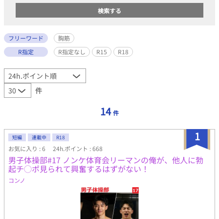
フリーワード
胸筋
R指定
R指定なし
R15
R18
件
14
件
1
短編
連載中
R18
お気に入り : 6
24h.ポイント : 668
男子体操部#17 ノンケ体育会リーマンの俺が、他人に勃
起チ◯ポ見られて興奮するはずがない！
コンノ