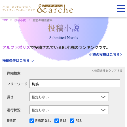
TOP
投稿小説
胸筋の検索結果
Submitted Novels
アルファポリス
で投稿されているBL小説のランキングです。
小説の投稿はこちら
掲載条件はこちら
×検索条件をクリアする
詳細検索
フリーワード
長さ
進行状況
R指定
R指定なし
R15
R18