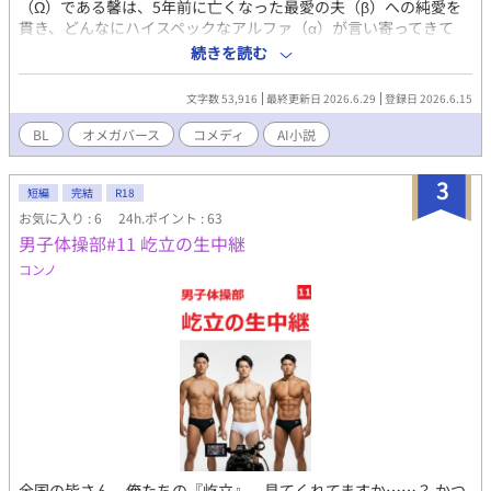
（Ω）である馨は、5年前に亡くなった最愛の夫（β）への純愛を
パン、そしてついには完全な全裸へと剥ぎ取られていく衣服。カ
貫き、どんなにハイスペックなアルファ（α）が言い寄ってきて
メラマンの容赦ない指示と後輩スタッフによるローション塗布、
も、鉄壁の拒絶を続けている。 そんな馨を狙って毎日店に通い詰
続きを読む
そしてインストラクターに見つめられながらの濃密な愛撫。快楽
め、カウンターで不毛な口喧嘩を繰り広げているのが、敏腕弁護
に負けて自らカメラに向かって肉棒をしごき、快感に顔を歪ませ
士の御堂と、熱血警察官の鮫島という、2人のアルファ。 しか
る韮川の姿には、過剰なまでに溢れ出る「体育会男子の明るい獣
文字数 53,916
最終更新日 2026.6.29
登録日 2026.6.15
し、この恋にとち狂った大人たちを裏で完璧にコントロールして
欲」が凝縮されている。 恥辱に苛まれながらも、見られることで
いるのは、馨の12歳の息子・哲弘だった。 御堂が馨に贈ったスマ
BL
オメガバース
コメディ
AI小説
凄まじい硬度と爆発的な射精を繰り返すノンケの淫らな淫欲。圧
ホをちゃっかり横流ししてもらった哲弘は、持ち前の頭脳を活か
倒的な肉体美と底知れぬ性欲が交錯する、怒涛の背徳エロティシ
し、馨の「無防備な寝顔写真」などを餌に、電子決済での小遣い
ズムをお届けします。 （過激な描写を含むため、18歳以上の読者
3
稼ぎや、家事労働（重い日用品の搬入や買い出し）を大人たちに
短編
完結
R18
に限定） 【「男子体操部シリーズ」の第17作です。これまでの作
要求。 「母ちゃんを守る防波堤になりつつ、ついでにチョロいア
お気に入り : 6
24h.ポイント : 63
品を先に読んでいただけると、なお一層お楽しみいただけま
ルファから搾り取る」 12歳の小さなネゴシエーターによる、ハイ
男子体操部#11 屹立の生中継
す！】
スペアルファ完全コントロールビジネスがここに開幕する。 主要
コンノ
キャラクター紹介 ✦ 馨（かおる）／ 42歳・Ω（オメガ） 立場：町
中華『大龍』の住み込みアルバイト。哲弘のオカン。 外見：黙っ
ていれば息を呑むほどの絶世の美人。首元には頑丈な金属製の
「番防止用カラー」、左手薬指には亡き夫との結婚指輪。 性格：
口を開けば下町のヤンキーばりにガラが悪い。 ✦ 哲弘（てつひ
ろ）／ 12歳・小学校6年生 立場：馨と順平のひとり息子。 外見：
母親譲りの涼しげで整った顔立ち。 性格：12歳とは思えないほど
冷徹、合理的、現実主義。 特徴：作中最強のキレ者。御堂から流
れてきたスマホを駆使し、母親に群がる悪いアルファたち（御
堂・鮫島）を「カモ」にして資金と物資を毟り取る、頼れる防波
堤。 ✦ 御堂 公介（みどう こうすけ）／ 38歳・α（アルファ） 立
全国の皆さん、俺たちの『屹立』、見てくれてますか……？ ​かつ