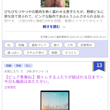
ぴちぴちつやつやの筋肉を熱く震わせる男子たちが、野郎どもに
邪な目で見られて、ピンクな脳内であはんうふんさせられるBL小
説です。 小説10作に挿絵10作を収録。 動画とイラストからイメ
ージして、ほぼ即興で書いた小説です。 短いながら、がつがつヤ
続きを読む
りまくっているガチムチ受けのR18。 PVの動画は小説の内容とす
こし異なります。 イラストのサンプルだと思っていただければ。
文字数 2,865
最終更新日 2025.10.12
登録日 2025.10.12
カップリングはこちら↓ 部下×上司、お巡りさん×猫の獣人、動
画配信者×裸エプロン、サラリーマン×若者、ジムの経営者×消
BL
短編
羞恥プレイ
獣人
人外
言葉責め
防員、神さま×女物の着物を着た男、冒険者×山羊の獣人 こちら
雄っぱい
ガチムチ受け
胸筋
ネコミミ
は試し読みになります。 本編は電子書籍で販売中。 詳細を知れる
ブログのリンクは下にあります。
13
短編
完結
なし
お気に入り : 5
24h.ポイント : 0
【ピュア青春BL】筋トレするふたりが結ばれる日まで～
今日も輪島はあたたかい。
立坂雪花