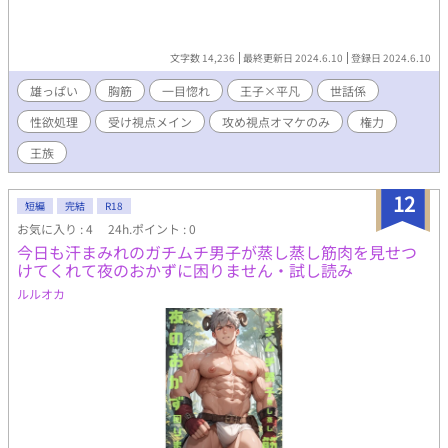
文字数 14,236
最終更新日 2024.6.10
登録日 2024.6.10
雄っぱい
胸筋
一目惚れ
王子×平凡
世話係
性欲処理
受け視点メイン
攻め視点オマケのみ
権力
王族
12
短編
完結
R18
お気に入り : 4
24h.ポイント : 0
今日も汗まみれのガチムチ男子が蒸し蒸し筋肉を見せつ
けてくれて夜のおかずに困りません・試し読み
ルルオカ