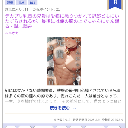
8
書籍で販売中。 詳細を知れるブログのリンクは↓にあります。
短編
完結
R18
お気に入り : 11
24h.ポイント : 21
デカプリ乳首の兄貴は愛猫に憑りつかれて野郎どもにい
たずらされるが、最後には俺の腹の上でにゃんにゃん踊
る・試し読み
ルルオカ
組には欠かせない戦闘要員、鉄壁の最強用心棒とされている兄貴
は多くの輩の憧れの的であり、惚れこんだ一人は弟分となって、
一生、身を捧げて仕えようと。 その弟分にして、猫のように耳と
尻尾を生やし、首輪をつけた兄貴にびっくり、秘密のコンプレッ
続きを読む
クスを知っているだけにやきもきするが、おそれていたとおりに
発情期を迎えてしまって・・・。 現代ものの堅気でない人たちの
文字数 3,919
最終更新日 2025.8.9
登録日 2025.8.9
BL小説です。がんがんやりまくりのガチムチ受けR18。 こちらは