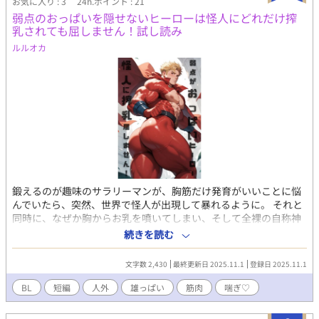
お気に入り : 3
24h.ポイント : 21
弱点のおっぱいを隠せないヒーローは怪人にどれだけ搾
乳されても屈しません！試し読み
ルルオカ
鍛えるのが趣味のサラリーマンが、胸筋だけ発育がいいことに悩
んでいたら、突然、世界で怪人が出現して暴れるように。 それと
同時に、なぜか胸からお乳を噴いてしまい、そして全裸の自称神
が現れてエッチを強いられてヒーローに変身？ 全身タイツのよう
続きを読む
なスーツにマントを羽織る、スーパーマンスタイルなれど、胸だ
けが露になっていて、怪人に狙われることに・・・。 現代もので
文字数 2,430
最終更新日 2025.11.1
登録日 2025.11.1
ファンタジーで阿呆エロ設定なガチムチ受けBL小説です。 訳あっ
て、おっぱいを晒して戦うヒーローが怪人や怪獣に揉まれて吸わ
BL
短編
人外
雄っぱい
筋肉
喘ぎ♡
れてしゃぶられて、自称神の変質者に弄ばれて、あはんうふんや
りまくっているR18。 こちらは試し読みになります。 本編は電子