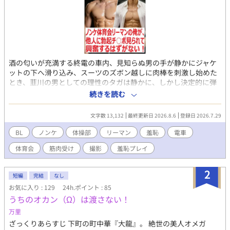
酒の匂いが充満する終電の車内、見知らぬ男の手が静かにジャケ
ットの下へ滑り込み、スーツのズボン越しに肉棒を刺激し始めた
とき、韮川の男としての理性のタガは静かに、しかし決定的に弾
け飛んだ。 元器械体操部主将、社会人3年目の韮川悠人。173cm
続きを読む
の逞しい肉体に分厚い大胸筋と割れた腹筋を備えた彼は、自他と
もに認めるストレートの体育会男子だ。しかし、大学時代に部活
文字数 13,132
最終更新日 2026.8.6
登録日 2026.7.29
の仲間と味わった濃厚な男同士の快楽、そして己の内に潜む底な
しの性欲は、酒が入るたびに熱い疼きとなって下半身を突き動か
BL
ノンケ
体操部
リーマン
羞恥
電車
していた。 そんな彼を襲う、走行中の電車内での逃げ場のない快
体育会
筋肉受け
撮影
羞恥プレイ
楽。明るい照明の下で繰り広げられる無言の痴漢プレイ。向かい
のシートからは、イケメン大学生が興奮した眼差しでスマホのカ
メラを向け、さらには偶然乗り合わせたほろ酔いの新入社員まで
2
短編
完結
なし
もがその生々しい肉棒から目を離せずに股間を膨らませていく。
お気に入り : 129
24h.ポイント : 85
周囲の熱い視線を全身に浴びるスリルが、韮川の肉体に刻まれた
うちのオカン（Ω）は渡さない！
露出癖を呼び覚まし、鍛え抜かれた16cmの肉棒は我慢汁を散らし
ながら鋼のように怒張していくのだった。 さらに舞台は深夜のフ
万里
ィットネスジムへ。ジムが制作するカレンダーのモデルに抜擢さ
ざっくりあらすじ 下町の町中華『大龍』。 絶世の美人オメガ
れ、撮影という大義名分のもと、極薄のスパッツから漆黒のビル