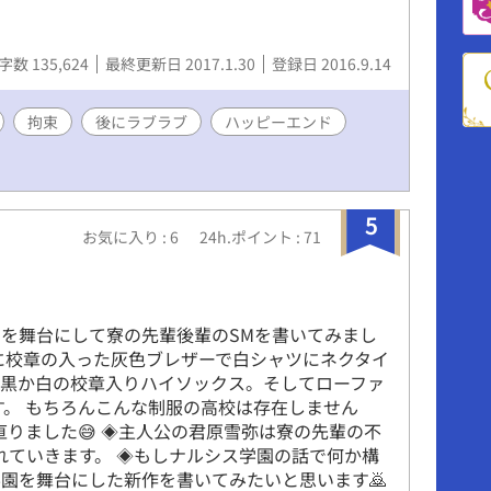
字数 135,624
最終更新日 2017.1.30
登録日 2016.9.14
拘束
後にラブラブ
ハッピーエンド
5
お気に入り : 6
24h.ポイント : 71
園を舞台にして寮の先輩後輩のSMを書いてみまし
に校章の入った灰色ブレザーで白シャツにネクタイ
か黒か白の校章入りハイソックス。そしてローファ
す。 もちろんこんな制服の高校は存在しません
直りました😅 ◈主人公の君原雪弥は寮の先輩の不
れていきます。 ◈もしナルシス学園の話で何か構
園を舞台にした新作を書いてみたいと思います🙇