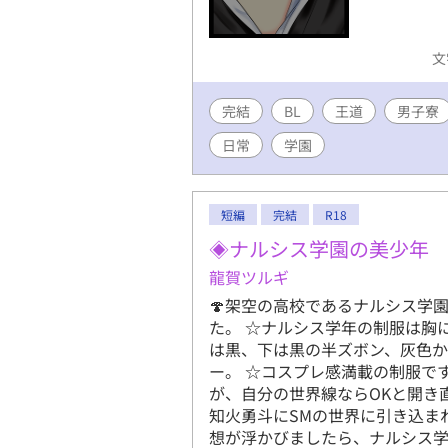
文
完結
BL
王道
男子寮
日常
学園
短編
完結
R18
◈ナルシス学園の美少年
龍賀ツルギ
🍄架空の高校であるナルシス学
た。 ☆ナルシス学年の制服は胸
は黒、下は黒の半ズボン、灰色
ー。 ☆コスプレ感満載の制服で
が、自分の世界線ならOKと開き
知火勇斗にSMの世界に引き込ま
想が浮かびましたら、ナルシス学