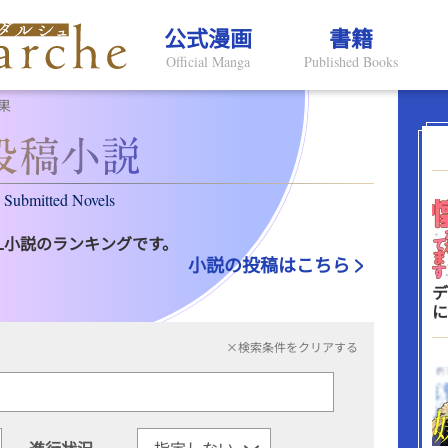
公式漫画
書籍
Official Manga
Published Books
果
Submitted Novels
L小説のランキングです。
小説の投稿はこちら
デ
に
×検索条件をクリアする
進行状況