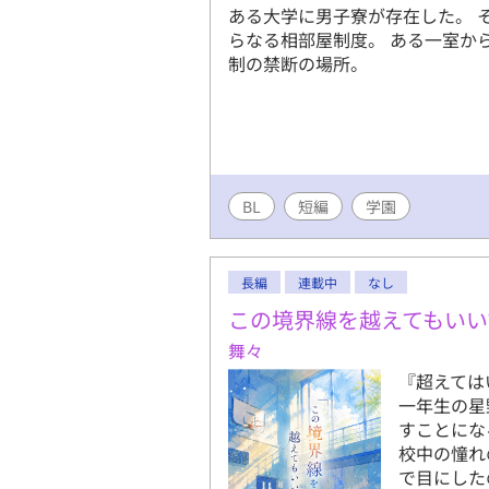
ある大学に男子寮が存在した。 
らなる相部屋制度。 ある一室か
制の禁断の場所。
BL
短編
学園
長編
連載中
なし
この境界線を越えてもいい
舞々
『超えては
一年生の星
すことにな
校中の憧れ
で目にした