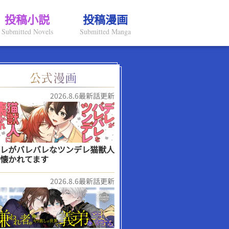
投稿小説
投稿漫画
Submitted Novels
Submitted Manga
2026.8.6最新話更新
レがバレバレなツンデレ猫獣人
懐かれてます
2026.8.6最新話更新