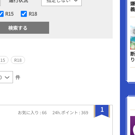
嫌
義
R15
R18
断
り
R15
R18
件
1
お気に入り : 66
24h.ポイント : 369