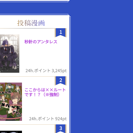
1
秒針のアンタレス
24h.ポイント 3,245pt
2
ここからは××ルート
です！？（※強制）
24h.ポイント 924pt
3