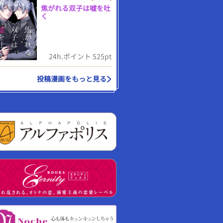
焦がれる双子は嘘を吐
く
24h.ポイント 525pt
投稿漫画をもっと見る