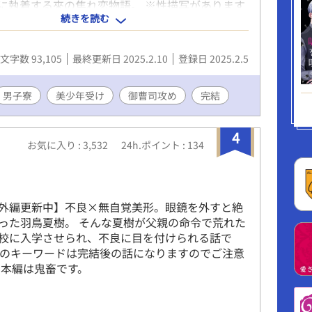
に執着する來の焦れ恋物語。 ※性描写があります
続きを読む
な方はご注意ください。 ※2021年に他サイトで連
です。ラストに番外編を加筆予定です。 ☆登場人
野聖利（くすみのひじり） 高校一年、175センチ、
文字数 93,105
最終更新日 2025.2.10
登録日 2025.2.5
年アルファ。 中等部から学年トップの秀才。 來に
が、叶わぬ気持ちだと諦めている。 ある日、バー
しアルファからオメガになってしまう。 海瀬來
男子寮
美少年受け
御曹司攻め
完結
い） 高校一年、185センチ、端正な顔立ちのアル
利のライバルで、身体能力は聖利より上。 海瀬グル
4
司。さらに成績優秀なため、多少素行が悪くても
お気に入り : 3,532
24h.ポイント : 134
も手出しできない。 聖利のオメガ転化を前にして
きれず……。
外編更新中】不良×無自覚美形。眼鏡を外すと絶
った羽鳥夏樹。 そんな夏樹が父親の命令で荒れた
校に入学させられ、不良に目を付けられる話で
系のキーワードは完結後の話になりますのでご注意
 本編は鬼畜です。