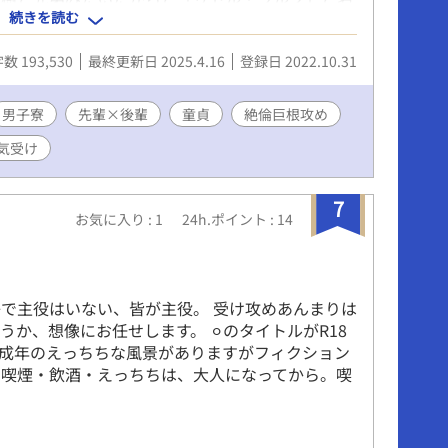
続きを読む
そっくりだから」同室になったらしかった。 ◾️第
い寮の規則は、片っ端から破っていこう」と誘いか
数 193,530
最終更新日 2025.4.16
登録日 2022.10.31
的に賛成だった。 その夜は、寮の行事「貫通式」
長の勝利が大樹にビニール袋を渡した。そして消
身を康太に見せた。それはコンドームだった。大樹
男子寮
先輩×後輩
童貞
絶倫巨根攻め
」に臨んだ。 ◼️第四章◼️ 康太は周囲から「ウ
気受け
として見られている。寮長の勝利や硬式野球部の先
なしに大樹と康太の親密さを口にする。しかし大樹
ようで、康太は悩んでしまう。 ◾️第五章◾️ 現
7
として執筆中。
お気に入り : 1
24h.ポイント : 14
で主役はいない、皆が主役。 受け攻めあんまりは
か、想像にお任せします。 ⚪︎のタイトルがR18
、未成年のえっちちな風景がありますがフィクション
 喫煙・飲酒・えっちちは、大人になってから。喫