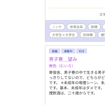
づける。どうやら大樹と康太は「
三章◾️ 大樹は康太に「要らな
文字
ける。康太もその考えには基本
が行われることになっていて、寮
灯時間、大樹がビニール袋の中
ノンケ
体育会系
射精
と康太は素裸かになって、「貫通式
大学生×大学生
初体験
健
ルフ森と貫通式をした新入生」
輩である武志に至っては、遠慮
はそのことをなんとも思っていない
在、「ワン・モア・チャンス」
長編
連載中
R18
男子寮＿望み
無色（むいろ）
寄宿舎、男子寮の中で生きる男子
っきりしてないので、どちらがどう
です。 ✳︎未成年の喫煙シーン
です。基本、未成年はダメです。
煙飲酒は、二十歳からです。