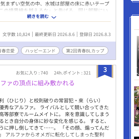
 気まずい空気の中、水城は部屋の床に赤いテープ
この境界線を越えるな」と告げる。同じ部屋にい
続きを読む
して越えてはいけない境界線。それでも水城の優
る度、千尋は少しずつ水城へ惹かれていく。 境界
にあるのは、憧れか、それとも恋か──。 寮生活
文字数 10,824
最終更新日 2026.8.6
登録日 2026.8.3
、年の差青春BL。
青春恋愛
ハッピーエンド
第2回青春BLカップ
3
お気に入り : 740
24h.ポイント : 321
ルファの頂点に組み敷かれる
利（ひじり）と校則破りの常習犯・來（らい）
優秀なアルファ。 ライバルとして競い合ってきた
高等部寮でルームメイトに。 來を意識してしまう
るとき自分の身体に妙な変化を感じる。 すると、
うに押し倒してきて……。 「その顔、煽ってんだ
」 アルファからオメガに転化してしまった聖利