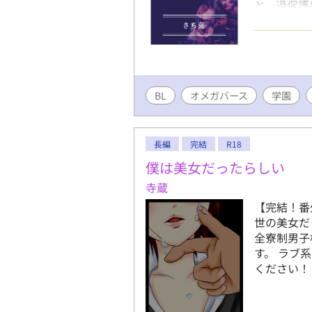
と、過保護
ので、苦手
載した作品
物☆ 楠見
黒髪の美少
好意がある
BL
オメガバース
ス性が転化
学園
（かいせら
ファ。 聖
ープの御曹
長編
完結
R18
教師も生徒
僕は美女だったらしい
自身を抑え
寺蔵
【完結！番
世の美女だ
全寮制男子
す。 ラブ
ください！