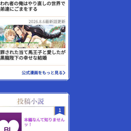
われ者の俺はやり直しの世界で
弟達にごまをする
2026.8.6最新話更新
罪された当て馬王子と愛したが
黒龍陛下の幸せな結婚
公式漫画をもっと見る
1
本編なんて知りません
ッ！