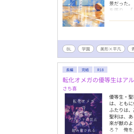
景だった。
を張り、「
ながら、決
しさに触れ
線の向こう
から始まる
BL
学園
美形×平凡
長編
完結
R18
転化オメガの優等生はア
さち喜
優等生・聖
は、ともに
ふたりは、
聖利は、あ
來が獣のよ
ろ？ 俺を