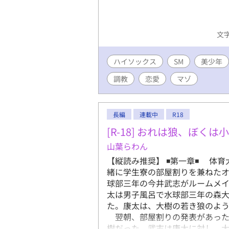
文字
ハイソックス
SM
美少年
調教
恋愛
マゾ
長編
連載中
R18
[R-18] おれは狼、ぼくは
山葉らわん
【縦読み推奨】 ◾️第一章◾️ 
緒に学生寮の部屋割りを兼ねた
球部三年の今井武志がルームメ
太は男子風呂で水球部三年の森
た。康太は、大樹の若き狼のような
翌朝、部屋割りの発表があった
樹だった。武志は康太に対し、