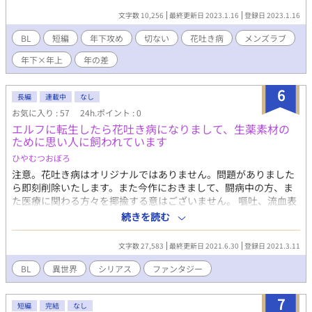
思いして気持ちを飲み込んで色々こじらせている時期のこの二人
文字数 10,256
最終更新日 2023.1.16
登録日 2023.1.16
の関係も大好きです。 月影さん無自覚とはいえ乙女武蔵君とヤる
事だけヤって気ぃ持たせて後は宙ぶらりんとか、酷い男ですよ
BL
短編
年下攻め
切ない
花吐き病
メンズラブ
ね。悔い改めてどうぞ。 (2022年にpixivに投稿した小説を再録し
年下×年上
年の差
たものです)
6
長編
連載中
なし
お気に入り : 57
24h.ポイント : 0
エルフに転生したら花吐き病になりまして、生薬素材の
ために思い人に飼われています
ひやむつおぼろ
注意。花吐き病はオリジナルではありません。問題がありました
ら即刻削除いたします。また今作におきまして、闘病中の方、ま
た医療に関わる方々を揶揄する意はございません。 嘔吐、流血表
現。また攻めに妻子のいる表現？が含まれています。苦手な方は
続きを読む
閲覧をご控えください。 ー 花吐き病を知っているだろうか。片
想いしたものにのみ発症する奇病。思い人と結ばれるまで花を吐
文字数 27,583
最終更新日 2021.6.30
登録日 2021.3.11
き続ける病気だ。もちろん日本には存在しない。想像上の産物
だ。オレだってそんな設定の話があるのかーへぇーと他人事にし
BL
異世界
シリアス
ファンタジー
か思ってなかった。 まさか、その病がある世界に転生するなん
て思わなかったんだ。 ー 「ーーカ、スピカ。起きてくれ。」
7
ギイッと鉄格子の檻が開きベッドの柵に繋がれた鎖を、屋内なの
短編
完結
なし