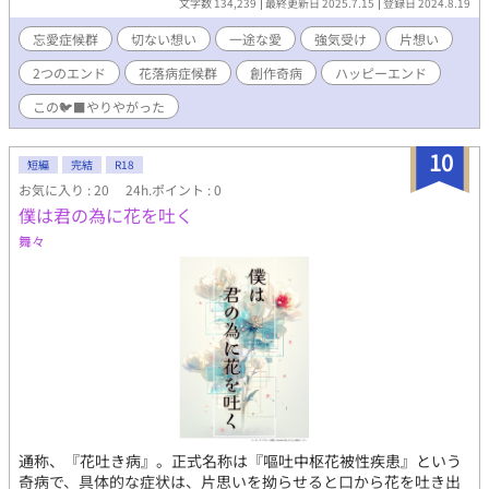
文字数 134,239
最終更新日 2025.7.15
登録日 2024.8.19
頂きました。 素敵な表紙をありがとうございます！
忘愛症候群
切ない想い
一途な愛
強気受け
片想い
2つのエンド
花落病症候群
創作奇病
ハッピーエンド
この🐦‍⬛やりやがった
10
短編
完結
R18
お気に入り : 20
24h.ポイント : 0
僕は君の為に花を吐く
舞々
通称、『花吐き病』。正式名称は『嘔吐中枢花被性疾患』という
奇病で、具体的な症状は、片思いを拗らせると口から花を吐き出