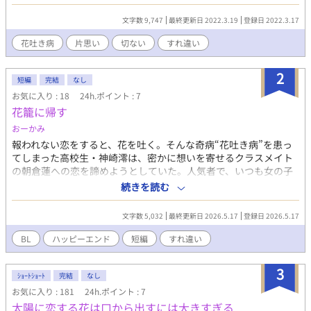
気を杉田だけが知っている。 以前会社で吐き気に耐えきれなくな
って給湯室まで駆け込んで吐いた時に、心配で様子見にきてくれ
文字数 9,747
最終更新日 2022.3.19
登録日 2022.3.17
た杉田に花を吐くのを見られてしまったことがきっかけだった。
ちなみに今も給湯室にいる。 「無理だ。断られても諦められなか
花吐き病
片思い
切ない
すれ違い
った」 「え？ 告白したの？」 「こほっ、ごほ、したよ。大学生
の時にね」 「ダメだったんだ」 「悪いって言われたよ。でも俺は
2
断られたのにもかかわらず諦めきれずに、こんな病気を発病して
短編
完結
なし
しまった」
お気に入り : 18
24h.ポイント : 7
花籠に帰す
おーかみ
報われない恋をすると、花を吐く。そんな奇病“花吐き病”を患っ
てしまった高校生・神崎澪は、密かに想いを寄せるクラスメイト
の朝倉蓮への恋を諦めようとしていた。人気者で、いつも女の子
たちに囲まれている蓮と、自分では釣り合わない――そう思い込
続きを読む
んでいたからだ。しかし、蓮はなぜか澪を放っておかず、毎日の
ように優しく手を差し伸べてくる。近づくほど苦しくなる想い。
文字数 5,032
最終更新日 2026.5.17
登録日 2026.5.17
吐き出される白椿の花弁。両片思いのまますれ違う二人が、痛み
と不安を乗り越え、少しずつ本当の気持ちを伝えていく。切なく
BL
ハッピーエンド
短編
すれ違い
て優しい、花吐き病短編BL。
3
ｼｮｰﾄｼｮｰﾄ
完結
なし
お気に入り : 181
24h.ポイント : 7
太陽に恋する花は口から出すには大きすぎる