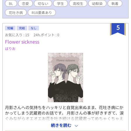
で、苦手な方はお気を付けください。
BL
恋愛
切ない
学生
高校生
幼馴染
執着
花吐き病
R18要素あり
5
短編
完結
なし
お気に入り : 15
24h.ポイント : 0
Flower sickness
ばりお
月影さんへの気持ちをハッキリと自覚出来ぬまま、花吐き病にか
かってしまう武蔵君のお話です。 月影さんの事が好きすぎて、涙
ぐみながらオエオエお花を吐き続ける武蔵君ってめちゃくちゃえ
っちじゃないですか？ 関係が落ち着いた後のイチャイチャしてる
続きを読む
百合おじさんな二人も好きだけど、武蔵君がただひたすら切ない