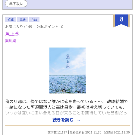
奥様のご病気が治るといいですね。」 「あぁ、あぁ…。ありがと
年下攻め
うスピカ。君のおかげだよ」 ご主人様は優しく笑う。それだけ
でまた胸が苦しくなり花が喉奥からこみ上げる。 ああ、花吐き
病、なんて厄介な病気なんだ。鮮やかな花が、俺の悲劇を嘲り笑
8
短編
完結
R18
うのだ。お前は諦められていないと。
お気に入り : 149
24h.ポイント : 0
魚上氷
楽川楽
俺の旦那は、俺ではない誰かに恋を患っている……。 政略結婚で
一緒になった阿須間澄人と高辻昌樹。最初は冷え切っていても、
いつかは互いに思い合える日が来ることを期待していた昌樹だっ
たが、ある日旦那が苦しげに花を吐き出す姿を目撃してしまう。
続きを読む
それは古い時代からある、片想いにより発症するという奇病だっ
た。 美形×平凡
文字数 12,127
最終更新日 2021.11.30
登録日 2021.11.30