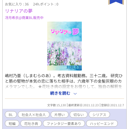
に外套を頭まですっぽり被ったご主人様が解く。 自分の耳を引
お気に入り : 36
24h.ポイント : 0
っ張る。尖ってんだよな。肌は透けるように白く、爪は青く、髪
リナリアの夢
もまっちろけ。日本にいたときの黒髪も日に焼けた肌ももうな
冴月希衣@商業BL販売中
い。なんならタッパもない。 「はい、ご主人様」 「いい返事だ。
具合はどうだい？君は沢山吐かないといけないから、喉をよく痛
めるだろう。」 「……。ご主人様、奴隷には身に余るお言葉で
す。」 込み上がってくるものを無理やり押さえ込む。仕事場で
吐かなきゃ。 「今日も、調合しなきゃならないんだ…。よろしく
頼むよ」 ポンポンっと頭を撫でられ、横抱きにされる。外套か
らはご主人様の匂いがして外套越しにぬくもりを感じて…。 「…
ごしゅじ、ん…様、揺れるからとても吐きそうです。」 「ええ
っ！ここで吐かれたら困るよ。」 「急いでください。」 間違え
るな傷つくな。優しく接してくれるのは、オレが薬に使える薬草
を吐くからだ。 木でできた大きなたらいに頭を下げる。ゲェッ
嶋村乃亜（しまむらのあ）。考古資料館勤務。三十二歳。 研究ひ
と吐いた花は花弁をたっぷりと開き甘い匂いを放つ。花も茎も根
と筋の堅物が本気の恋に落ちた相手は、六歳年下の金髪灰眼のカ
も傷つかないように喉の奥を開き吐き出した。 吐いた花は手袋
メラマンでした。 ★花吐き病の設定をお借りして、独自の解釈を
越しに拾われる。でもそれは生けられることも、愛でられること
加えています。シリアス進行ですが、お気軽に読める短編です。
続きを読む
も、腕に抱かれることもない。ご主人様が聖水で洗ったあと天日
作中、軽くですが嘔吐表現がありますので、予め、お含みおきく
に干され乳鉢ですり潰される。 「うん。今日もいい花だ。ありが
ださい。 ◆本文、画像の無断転載禁止◆ No reproduction or
文字数 15,130
最終更新日 2021.12.23
登録日 2021.12.7
とうね。」 「ゥ…げぇ…」 喉が開く。涎で汚れた花弁がたくさ
republication without written permission.
ん桶の中に山積みになる。汚いそれをご主人様が拾い上げ種類ご
BL
社会人×社会人
片想い
切ない
シリアス
とに分けて並べていく。 「ああ、今日は一段とよく吐くね。この
トコノエソウは鎮痛に必要なものだから、ありがたいな。」 「…
短編
花吐き病
ファンタジー要素あり
ハッピーエンド