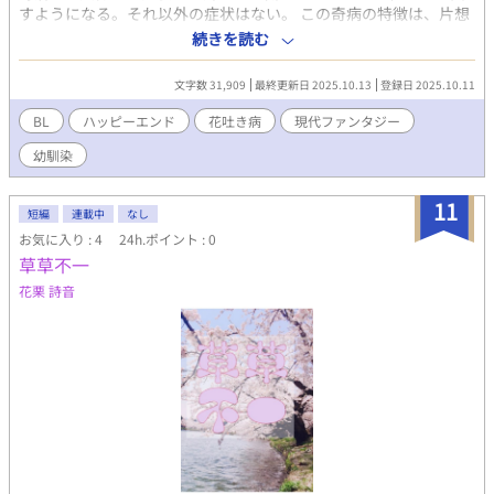
すようになる。それ以外の症状はない。 この奇病の特徴は、片想
いをすれば発症し両想いになれば完治する。 この世界には、恋心
続きを読む
が拗れてしまった時に、発症する奇病があるらしい。そんな世界
を描いた物語のパロディ作品。 幼い頃に結婚の約束をした、結翔
文字数 31,909
最終更新日 2025.10.13
登録日 2025.10.11
と律はお互いが臆病になるあまり、すれ違いを繰り返し、恋を拗
らせてしまっていた。そんな結翔は、いつしか花を吐く奇病、
BL
ハッピーエンド
花吐き病
︎︎現代ファンタジー
『花吐き病』を患ってしまう。 勢いから一度だけ体の関係を持つ
幼馴染
ものの、ニ人の距離は広がって行く一方で……思いばかりが募っ
て行く。それでも、お互いの本当の想いを告げ合うことはできな
かった。 果たして、結翔の花吐き病は完治するのだろうか――。
11
短編
連載中
なし
お気に入り : 4
24h.ポイント : 0
草草不一
花栗 詩音