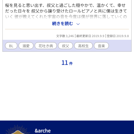
桜を見ると思い出す、叔父と過ごした穏やかで、温かくて、幸せ
だった日々を 叔父から譲り受けたロールピアノと共に僕は生きて
いく 彼が教えてくれた宇宙の音を今度は僕が世界に落していくの
だ ｢大好きだったよ、叔父さん｣ 今は亡き愛しい人の名前は春風に
続きを読む
消された かつて叔父の身体を蝕んだ花吐き病、桜 憎らしい桜、だ
が美しい 僕は桜散る街道を1人、歩いていく ｢草々不一、だね｣ 伝
文字数 3,246
最終更新日 2019.9.9
登録日 2019.9.8
えられなかった言葉は音にて贈られるのだと、彼はそう言った
草々不一、後悔の念 伝えられずに消えた言葉は桜と共に そう。こ
BL
溺愛
花吐き病
叔父
高校生
音楽
れは僕と叔父の気づくことの出来なかった恋の物語
11
件
&arche