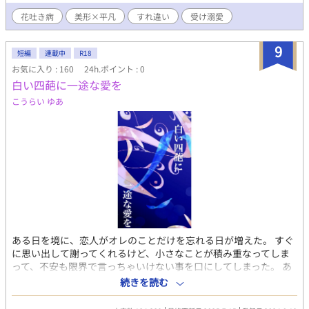
花吐き病
美形×平凡
すれ違い
受け溺愛
9
短編
連載中
R18
お気に入り : 160
24h.ポイント : 0
白い四葩に一途な愛を
こうらい ゆあ
ある日を境に、恋人がオレのことだけを忘れる日が増えた。 すぐ
に思い出して謝ってくれるけど、小さなことが積み重なってしま
って、不安も限界で言っちゃいけない事を口にしてしまった。 あ
の日に戻れるなら戻りたい。 謝りたい。 でも、全てがもう手遅れ
続きを読む
だった。 花吐き病をオマージュにした、創作奇病を題材としたお
話になっています。 表紙は皆中 透さん@touminanaka に描いて