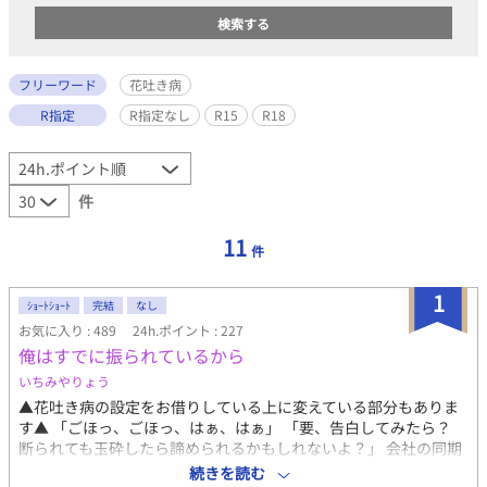
フリーワード
花吐き病
R指定
R指定なし
R15
R18
件
11
件
1
ｼｮｰﾄｼｮｰﾄ
完結
なし
お気に入り : 489
24h.ポイント : 227
俺はすでに振られているから
いちみやりょう
▲花吐き病の設定をお借りしている上に変えている部分もありま
す▲ 「ごほっ、ごほっ、はぁ、はぁ」 「要、告白してみたら？
断られても玉砕したら諦められるかもしれないよ？」 会社の同期
の杉田が心配そうに言ってきた。 俺の片思いと片思いの相手と病
続きを読む