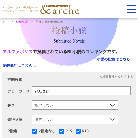
TOP
投稿小説
花吐き病の検索結果
Submitted Novels
アルファポリス
で投稿されているBL小説のランキングです。
小説の投稿はこちら
掲載条件はこちら
×検索条件をクリアする
詳細検索
フリーワード
長さ
進行状況
R指定
R指定なし
R15
R18