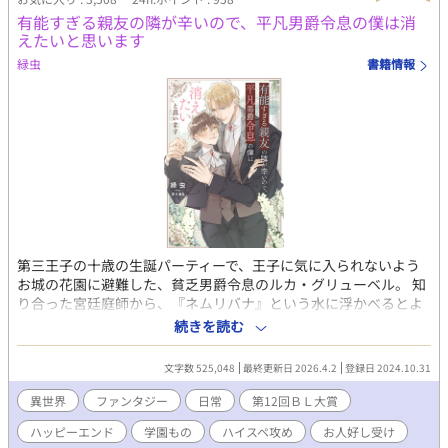
に憧れるところから始まる放課後・アルバイトのピュアキュンア
有能すぎる親友の隣が辛いので、平凡男爵令息の僕は消
オハルBL 【受け】長谷部 康太郎（コウ） 幼馴染の言いなりだっ
えたいと思います
たぼっちな黒縁眼鏡の陰キャ。トロいが真面目で、頭は悪くな
緑虫
書籍情報
い。脱・金魚のフンを目指す。コンタクトをつけて髪をばっさり
切った後は……？ 【攻め】佐伯 蓮 金髪イケメンのカフェ店員。
カフェのマスターは実の叔父。人にも自分にも厳しめだが、コウ
の頑張りとひたむきさを見て褒めまくってきて……？
第三王子の十歳の生誕パーティーで、王子に気に入られないよう
お城の花園に避難した、貧乏男爵令息のルカ・グリューベル。 知
り合った宮廷庭師から、『ネムリバナ』という水に浮かべるとよ
く寝られる香りを放つ花びらをもらう。 花園からの帰り道、噴水
続きを読む
で泣いている少年に遭遇。目の下に酷いクマのある少年を慰めた
ルカは、もらったばかりの花びらを男の子に渡して立ち去った。
文字数 525,048
最終更新日 2026.4.2
登録日 2024.10.31
十二歳になり、ルカは寄宿学校に入学する。 寮の同室になった子
は、まさかのその時の男の子、アルフレート（アリ）・ユーネル
異世界
ファンタジー
日常
第12回ＢＬ大賞
侯爵令息だった。 見目麗しく文武両道のアリ。だが二年前と変わ
ハッピーエンド
学園もの
ハイスペ攻め
お人好し受け
らず睡眠障害を抱えていて、目の下のクマは健在。 宮廷庭師と親