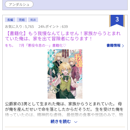
交を続けていたルカには、『ネムリバナ』を第三王子の為に学校
アンダルシュ
の温室で育てる役割を与えられていた。アリは花びらを王子の元
まで運ぶ役目を負っている。育てる見返りに少量の花びらを入手
3
できるようになったルカは、早速アリに使ってみることに。 やが
長編
完結
R18
て問題なく眠れるようになったアリはめきめきと頭角を表し、し
お気に入り : 5,765
24h.ポイント : 639
がない男爵令息にすぎない平凡なルカには手の届かない存在にな
【書籍化】もう我慢なんてしません！家族からうとまれ
っていく。 次第にアリに対する恋心に気づくルカ。だが、男の自
ていた俺は、家を出て冒険者になります！
分はアリとは不釣り合いだと、卒業を機に離れることを決意す
をち。 7月「悪役令息の…」書籍化♡
書籍情報
る。 アリを見ない為に地方に移ったルカ。実はここは、アリの叔
父が経営する領地。そこでたった半年の間に朗らかで輝いていた
アリの変わり果てた姿を見てしまい――。 ハイスペ不眠攻めxお
人好し平凡受けのファンタジーBLです。ハピエン。
公爵家の3男として生まれた俺は、家族からうとまれていた。 母
が俺を産んだせいで命を落としたからだそうだ。 生を受けた俺を
待っていたのは、精神的な虐待。 最低限の食事や世話のみで、物
置のような部屋に放置されていた。 だれでもいいから、 暖かな目
続きを読む
で、優しい声で俺に話しかけて欲しい。 ただそれだけを願って毎