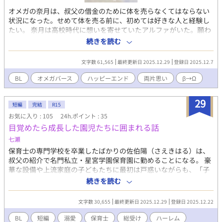
オメガの奈月は、叔父の借金のために体を売らなくてはならない
状況になった。せめて体を売る前に、初めては好きな人と経験し
たい。 奈月は高校時代に想いを寄せていたアルファがいた。願わ
くばその彼と最初で最後の思い出を…… ベータ上がりのオメガが
続きを読む
アルファと一夜の想い出をつくるため奮闘する！！ しかし、アル
ファは奈月のことを…… 同級生ラブ 高校時代からロックオンして
文字数 61,565
最終更新日 2025.12.29
登録日 2025.12.7
いたアルファ×ベータ上がりの無自覚オメガ 割とコミカルなオメ
ガバース作品です。 どうぞお楽しみくださいませ☆
BL
オメガバース
ハッピーエンド
両片思い
β→Ω
29
短編
完結
R15
お気に入り : 105
24h.ポイント : 35
目覚めたら成長した園児たちに囲まれる話
七瀬
保育士の専門学校を卒業したばかりの佐伯陽（さえきはる）は、
叔父の紹介で名門私立・星宮学園保育園に勤めることになる。 豪
華な設備や上流家庭の子どもたちに最初は戸惑いながらも、「子
どもが好き」という純粋な想いだけで、年長クラスの六人の男の
続きを読む
子たちと向き合っていく。 俺様気質の怜央、人懐っこい陽太、甘
えん坊な奏、双子の颯真と湊、そして理知的な蒼。彼らは皆、優
文字数 30,655
最終更新日 2025.12.29
登録日 2025.12.22
しく穏やかな陽を「はる先生」と慕い、かけがえのない日常を築
いていた。 しかし、ある事故をきっかけに、陽は治療不可能と判
BL
短編
溺愛
保育士
総受け
ハーレム