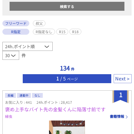
フリーワード
叔父
R指定
R指定なし
R15
R18
件
134
件
1
/ 5
Next
ページ
1
長編
連載中
なし
お気に入り : 441
24h.ポイント : 28,417
褒め上手なバイト先の金髪くんに陥落寸前です
緑虫
書籍情報