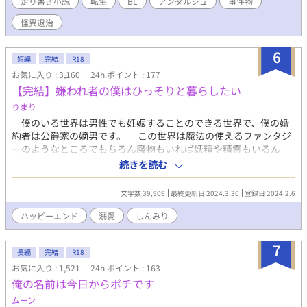
走り書き小説
転生
BL
アンダルシュ
事件物
（カップリング固定〜） ※なんちゃって中華風ファンタジー小説
です。 ※自分できづいた時に修正するので、誤字脱字の報告は不
怪異退治
要です。 ◆2022年5月に、アンダルシュのほうで書籍化しまし
た。 本編５万字＋番外編５万字の、約10万字加筆しております
6
ので、既読の方もお楽しみいただけるかと思います。 ※書籍ver
短編
完結
R18
では、規約により兄弟の恋愛がNGのため、天祐が叔父の子――従
お気に入り : 3,160
24h.ポイント : 177
兄弟であり、養子になったという設定に変わっています。
【完結】嫌われ者の僕はひっそりと暮らしたい
りまり
僕のいる世界は男性でも妊娠することのできる世界で、僕の婚
約者は公爵家の嫡男です。 この世界は魔法の使えるファンタジ
ーのようなところでもちろん魔物もいれば妖精や精霊もいるん
だ。 僕の婚約者はそれはそれは見目麗しい青年、それだけじゃ
続きを読む
なくすごく頭も良いし剣術に魔法になんでもそつなくこなせる凄
い人でだからと言って平民を見下すことなくわからないところは
文字数 39,909
最終更新日 2024.3.30
登録日 2024.2.6
教えてあげられる優しさを持っている。 本当に僕にはもったい
ない人なんだ。 どんなに努力しても成果が伴わない僕に呆れて
ハッピーエンド
溺愛
しんみり
しまったのか、最近は平民の中でも特に優秀な人と一緒にいる所
を見るようになって、周りからもお似合いの夫婦だと言われるよ
7
うになっていった。その一方で僕の評価はかなり厳しく彼が可哀
長編
完結
R18
そうだと言う声が聞こえてくるようにもなった。 彼から言われ
お気に入り : 1,521
24h.ポイント : 163
たわけでもないが、あの二人を見ていれば恋愛関係にあるのぐら
俺の名前は今日からポチです
いわかる。彼に迷惑をかけたくないので、卒業したら結婚する予
ムーン
定だったけど両親に今の状況を話て婚約を白紙にしてもらえるよ