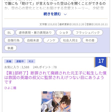
で誰にも「助けて」が言えなかった空は心を開くことができるの
か、空の心の変化とともにお届けする恋愛ストーリー。 夕紀 空
(ゆうき そら) 年齢：13歳(中2) 身長：154cm 好きな言葉：ありが
続きを読む
とう 嫌いな言葉：お前なんて…いいのに 幼少期から父親から虐待
を受けている。 神山 蒼介(かみやま そうすけ) 年齢：24歳 身長：
文字数 133,032
最終更新日 2023.2.20
登録日 2020.10.11
176cm 職業：塾の講師(数学担当) 好きな言葉：努力は報われる 嫌
いな言葉：諦め 城崎(きのさき)先生 年齢：25歳 身長：181cm 職
BL
虐待表現・暴力表現あり
ショタ
フラッシュバック
業：中学の体育教師 名取 陽平（なとり ようへい） 年齢:26歳 身
自傷行為
自殺未遂
ノンケ
社会人同士
年の差
長:177cm 職業:医者 夕紀空の叔父 細谷 駿(ほそたに しゅん) 年
齢：13歳(中2) 身長：162cm 空とは小学校からの友達 山名氏 颯
執着
(やまなし かける) 年齢：24歳 身長：178cm 職業：塾の講師 (国語
担当)
17
長編
連載中
R18
お気に入り : 3,588
24h.ポイント : 78
【第1部終了】断罪されて廃嫡された元王子に転生した僕
は救国の英雄の叔父に監禁されえげつない目にあうよう
です
ひよこ麺