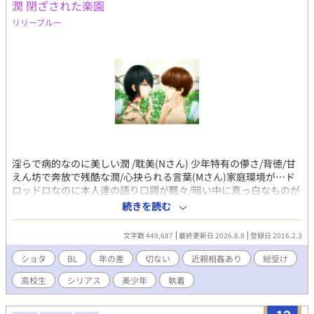
潤 閉ざされた楽園
リリーブルー
淫らで病的なのに美しい潤 /耽美(Nさん) 少年特有の儚さ/背徳/甘
えん坊で奔放で残酷な潤/心抉られる言葉(Mさん)家庭環境が…ド
ロッドロなのに本人達の語り口調が飄々/暗い中に真っ白なものが
あるイメージ(HMさん)エロいのに切なくて救いようがなくてムズ
続きを読む
ムズして ずっと自分の中で尾を引くような感覚(Gさん) 謎の美少
年の家に遊びに行った瑶は妖しい家族に誘惑され。 耽美で切ない
文字数 449,687
最終更新日 2026.8.8
登録日 2016.2.3
BL小説/R１８/不憫/叔父×甥/兄弟/近親/禁断/官能/シリアス/鬼
畜/SM/支配/拘束/調教/玩具/スカトロ/鞭/複数/撮影/痴漢/自慰/溺
ショタ
BL
年の差
切ない
近親相姦あり
総受け
愛/淫乱/総受け/年の差/3P/過去有り/覗き/マゾ/ドS/ヤンデレ/義
高校生
シリアス
美少年
執着
父/義兄弟/従兄弟/美少年/美青年/美中年/エロ/親子/中年×少年/父
息子/ショタ/強姦 セクシャルアビューズと家族関係に問題があり
複雑性PTSDの子が、問題も症状も認識できず状況から抜け出せな