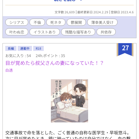
され、けれども幸せになれない青年の物語。 ニ十世紀初頭の欧州
っぽいところに少し魔法を加えた架空の世界が舞台です。 冒頭で
文字数 26,609
最終更新日 2024.2.29
登録日 2023.4.6
主人公が徴兵されますが軍事系エピソードはありません。 養父(叔
父)、幼馴染、同僚が主人公と深く関わります。 過去と現在が錯綜
シリアス
不倫
死ネタ
鬱展開
薄幸美人受け
します。 事故と自死で六人死にます。 すっきりしません。 この作
叶わぬ恋
イラストあり
残酷な描写あり
共依存
品はフィクションです。登場する人物・団体・出来事等はすべて
架空のものであり、現実とは一切関係ありません。©恩陀ドラッ
ク
27
長編
連載中
R18
お気に入り : 54
24h.ポイント : 35
目が覚めたら叔父さんの妻になっていた！？
白透
交通事故で命を落とした、ごく普通の自称な医学生・早坂悠斗。
次に目が覚めたとき、鏡に映っていたのは自分ではなく、血の繋