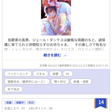
伯爵家の長男、ジュール・ダンテスは厳格な両親のもと、過保
護に育てられら世間知らずのお坊ちゃま。 その美しさで有名な
姉・シャンタルが、希代の女たらしマリユス・ロルジュと婚約し
たことを知ったジュールは、その結婚に反対するため、マリユス
続きを読む
へ抗議に向かう。 だが、箱入り息子のジュールは、百戦錬磨の
マリユスにあっさり陥落され、秘密の愛人にされてしまう。 姉
文字数 336,810
最終更新日 2023.12.23
登録日 2023.7.24
のシャンタルとマリユスの結婚後も、マリユスとのただれた関係
を続けていたジュールだったが、その逢瀬を父親に目撃され、そ
ハッピーエンド
ざまぁ
復讐
BL
れを引き金に、マリユスはほかの女性との数々の浮気が明るみに
複数攻め（最終的には一人）
甥×叔父
執着・溺愛
出る。 王の側室とも姦通していたことがバレたマリユスは、国
外追放の処分を受けるが、姉からの命令でジュールは、マリユス
年下攻め
と先妻との息子であるテオドールを引き取る羽目になってしま
う。そして、マリユスに淫紋をつけられてしまったジュールは月
14
に一度、男の精をその身に受けないと衰弱死してしまうという宿
長編
連載中
R18
命を負ってしまった。 シャンタルは言った。「あなたがテオド
お気に入り : 97
24h.ポイント : 99
ールを完璧な紳士に育てて、王女と結婚させなさい！ それがマ