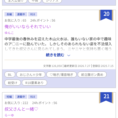
主人公受け
不憫
シリアス
に入ります。 ３Pあり、ラストのみ二輪挿しあり(ソフトです。愛
がありますが苦手な方はご注意を) 全五回プラス番外編で完結済み
→だったのですが、作者のお気に入りのため、きまぐれて続編投
20
長編
連載中
R18
下してます。次回未定のため完結にしておきます。 ムーンライト
お気に入り : 65
24h.ポイント : 56
ノベルで同時投稿
俺がいいならそれでいい
ゆんこ
中学最後の春休みを迎えた木山火水は、誰もいない家の中で趣味
のア◯ニーに励んでいた。 しかしそのあられもない姿を不法侵入
してきた叔父さんに見られてしまう。 ニヤニヤと気持ち悪く嗤う
叔父さん。 火水は叔父さんに触れられて、呆気なく身を委ねた。
続きを読む
その勢いでできるかどうかもわからない結婚（養子縁組）の約束
をしてしまう。 しかし……叔父さんは逮捕されてしまった。 そん
文字数 126,050
最終更新日 2026.7.27
登録日 2025.7.15
な……数年間は結婚もできないし、セッ◯スもお預けだなん
て！！ 果たして、◯ックスの快楽を知ってしまった火水は、叔父
BL
おじさん×少年
♡喘ぎ/濁音喘ぎ
前立腺ガン責め
さんの出所まで男の子だらけの男子校で高校生活を耐えきる事は
総受け
R18要素あり
できるのか。 そんなお◯ん◯ん大好きド受けの変態少年火水君
が、婚約者（）がいるのに浮気しまくるかもしれない話です。
21
短編
連載中
R18
お気に入り : 222
24h.ポイント : 56
叔父さんと一緒♡
らーゆ