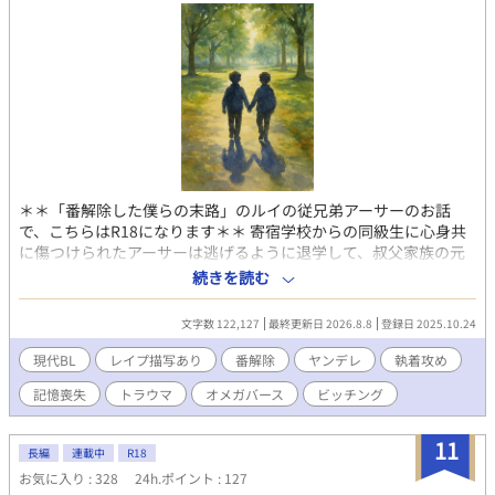
＊＊「番解除した僕らの末路」のルイの従兄弟アーサーのお話
で、こちらはR18になります＊＊ 寄宿学校からの同級生に心身共
に傷つけられたアーサーは逃げるように退学して、叔父家族の元
に身を寄せた。 １０年後、がん治療の専門医になったアーサー
続きを読む
は、初期がんの治療に訪れた同級生と再会することになった。 ＊
＊センシティブな内容も含みますのでタグをご確認ください。＊
文字数 122,127
最終更新日 2026.8.8
登録日 2025.10.24
＊ 「番解除した僕らの末路」の前日譚とアーサーとヴィクトール
視点の裏のお話も公開しています。 ＊＊番外編Recollect 不定期
現代BL
レイプ描写あり
番解除
ヤンデレ
執着攻め
連載中です。＊＊ 本編や以前書いた番外編等と若干齟齬が出て来
記憶喪失
トラウマ
オメガバース
ビッチング
た部分がありますが、さらっと流していただけますようお願いし
ます。 都度都度だと埒が明かないので、全部書き終わってから修
正予定です。 ＊＊表紙画像はCopilotのAIで作成しました。＊＊
11
長編
連載中
R18
お気に入り : 328
24h.ポイント : 127