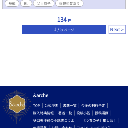
短編
BL
父×息子
近親相姦あり
134
件
1
/ 5
Next
ページ
&arche
TOP
公式漫画
書籍一覧
今後の刊行予定
購入特典情報
著者一覧
投稿小説
投稿漫画
樋口美沙緒の小説書こうよ！
《うちの子》推し会！
作家募集
お問い合わせ
ファンレターの送り先