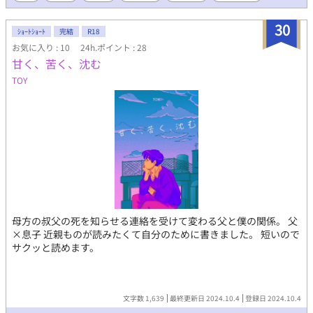
断され、未来の医療に望みを託してコールドスリープへ。 十数年
後、目覚めた彼の前に現れたのは、かつての園児たちが大学生へ
30
と成長した姿だった。 守る側だった陽は、今度は強く真っ直ぐな
ｼｮｰﾄｼｮｰﾄ
完結
R18
想いを向けられる側になる。
お気に入り : 10
24h.ポイント : 28
甘く、苦く、沈む
TOY
母方の叔父の死を知らせる連絡を受けて変わる父と僕の関係。 父
×息子 近親ものが読みたくて自分のために書きました。 短いので
サクッと読めます。
文字数 1,639
最終更新日 2024.10.4
登録日 2024.10.4