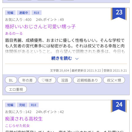
23
短編
連載中
R18
お気に入り : 400
24h.ポイント : 49
格好いいおじさんと可愛い甥っ子
あるのーる
眉目秀麗、成績優秀、おまけに優しく性格もいい。そんな学校で
も人気者の宮代奏多には秘密がある。それは叔父である幸哉と肉
体関係があるということ。 自ら望んで調教された奏多は、今日も
幸哉と変態プレイに興じるのであった。 ・・・・・ 小説家の叔父
続きを読む
×高校生の甥のBLです。調教済みで、元々は甥が叔父に手を出し
た形です。 焦らし責め、映画館での声我慢、ペットプレイなどが
文字数 20,604
最終更新日 2021.9.22
登録日 2021.9.21
あります。（pixiv再掲）
BL
年の差
♡喘ぎ
淫語
近親相姦あり
叔父×甥
エロ重視
24
短編
完結
R18
お気に入り : 142
24h.ポイント : 42
痴漢される高校生
こじらせた処女