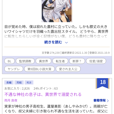
目が覚めた時、僕は寂れた農村に立っていた。しかも膝丈の大き
いワイシャツだけを羽織った露出狂スタイル。 どうやら、異世界
に転生したらしいが全く記憶がない僕。どうも農村に降り立って
いるしスローライフものの異世界転生かもと農家で生活しようと
続きを読む
した矢先、銀髪、蒼眼のありえないほどの長身イケメン美形に後
ろから羽交い絞めにされた。 「えっ？なんで？」 「……逃げるな
文字数 274,230
最終更新日 2022.1.30
登録日 2021.10.9
んて悪い子だねルーク。さぁ帰ろう」 良く分からないうちにその
まま攫われて……。 そこで気づいた、どうやら僕は腐女子の姉が
BL
監禁調教
異世界
転生者
断罪？
狂愛/溺愛
ハマっていたR-18BL小説「わがままな王子様は英雄様の虜」のわ
ヤンデレ
第9回BL小説大賞
愛され主人公
がまま故に廃嫡されてしまった元王太子ルークに生まれ変わって
しまったらしい。 しかもこのルークは叔父であるマクシミリアン
にこの後「監禁」「調教」「溺愛」という全く嬉しくない3連コン
18
長編
完結
R18
ボを決められてしまう……いやだ！！！！そう思って逃げようと
お気に入り : 2,826
24h.ポイント : 63
試みるが、戦闘力がカンストの最強騎士団長であるマクシミリア
不遇な神社の息子は、異世界で溺愛される
ンに叶うはずもなく…… ※一応溺愛ものですがハードなプレイが
ある予定なので苦手な方はご注意ください。また「※」は性的な
雨月 良夜
書籍情報
部分がある場合タイトルにつきます。また性的なシーンは割とあ
実家が神社の男子高校生、蘆屋美影（あしやみかげ）。両親が亡
りますが本番まではゆっくりめです。
くなり、叔父夫婦に引き取られ不遇な生活を送っていた。 叔父に