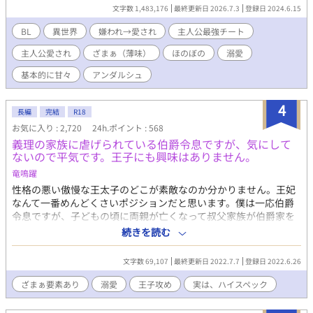
日を過ごした。 そして言葉が分かるようになって、遂に自分の状
文字数 1,483,176
最終更新日 2026.7.3
登録日 2024.6.15
況を理解してしまった。 （ぼくはかあさまをころしてうまれた。
だから、みんなぼくのことがきらい。 ぼくがあいされることはな
BL
異世界
嫌われ→愛され
主人公最強チート
いんだ） わずかに縋っていた希望が打ち砕かれ、絶望した。 そし
主人公愛され
ざまぁ（薄味）
ほのぼの
溺愛
てそんな俺を救うため、前世の俺「須藤卓也」の記憶が蘇ったん
だ。 「いやいや、サフィが悪いんじゃなくね？」 公爵や兄たちが
基本的に甘々
アンダルシュ
後悔した時にはもう遅い。 俺には新たな家族ができた。俺の叔父
ゲイルだ。優しくてかっこいい最高のお父様！ 俺は血のつながっ
4
た家族を捨て、新たな家族と幸せになる！ ★注意★ 初の作品で
長編
完結
R18
す。ご容赦くださいませ💦 ご都合主義。基本的にチート溺愛で
お気に入り : 2,720
24h.ポイント : 568
す。ざまぁは軽め。 ひたすら主人公かわいいです。苦手な方はそ
義理の家族に虐げられている伯爵令息ですが、気にして
っ閉じを！ 感想などコメント、イイネ、エール頂ければ作者モチ
ないので平気です。王子にも興味はありません。
ベが上がります♡
竜鳴躍
性格の悪い傲慢な王太子のどこが素敵なのか分かりません。王妃
なんて一番めんどくさいポジションだと思います。僕は一応伯爵
令息ですが、子どもの頃に両親が亡くなって叔父家族が伯爵家を
相続したので、居候のようなものです。 あれこれめんどくさいで
続きを読む
す。 学校も身づくろいも適当でいいんです。僕は、僕の才能を使
いたい人のために使います。 冴えない取り柄もないと思っていた
文字数 69,107
最終更新日 2022.7.7
登録日 2022.6.26
主人公が、実は…。 主人公は虐げる人の知らないところで輝いて
います。 全てを知って後悔するのは…。 ☆2022年６月29日 BL
ざまぁ要素あり
溺愛
王子攻め
実は、ハイスペック
１位ありがとうございます！一瞬でも嬉しいです！ ☆2,022年7月
7日 実は子どもが主人公の話を始めてます。 囚われの親指王子が