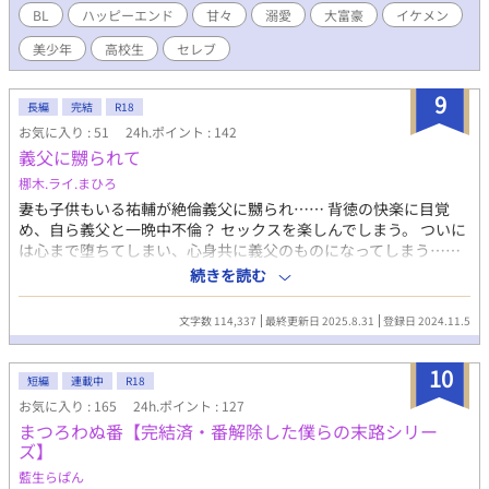
天涯孤独となったハーフの高校生のイチャラブハッピーエンド小
BL
ハッピーエンド
甘々
溺愛
大富豪
イケメン
説です。 こちらは 『天涯孤独になった僕をイケメン外国人が甘や
美少年
高校生
セレブ
かしてくれます』のエヴァンsideのお話です。 本編の方が長くな
ってしまい、話が戻るので読みにくいとご意見いただいたので分
けることにしました。 R18には※つけます。
9
長編
完結
R18
お気に入り : 51
24h.ポイント : 142
義父に嬲られて
梛木.ライ.まひろ
妻も子供もいる祐輔が絶倫義父に嬲られ…… 背徳の快楽に目覚
め、自ら義父と一晩中不倫？ セックスを楽しんでしまう。 ついに
は心まで堕ちてしまい、心身共に義父のものになってしまう……
最終的に自ら舌を絡め、ナマ◯ンポの挿入を求めてしまう…… 前
続きを読む
日弾の男◯高肉便器編、大学肉便器、社会人肉便器編も随時公
開。 次エピソードとして壮絶痴態近親相姦記。 父息子、女装父息
文字数 114,337
最終更新日 2025.8.31
登録日 2024.11.5
子叔父、世間の近親相姦を超える 組み合わせで繰り広げられる痴
態、変態の数々を紹介……
10
短編
連載中
R18
お気に入り : 165
24h.ポイント : 127
まつろわぬ番【完結済・番解除した僕らの末路シリー
ズ】
藍生らぱん