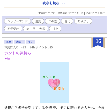
合わせて変更しています。 ※本文中、特に性描写がある場合は
用人のように扱われ、食事も満足に食べられず、従兄の光には暴
続きを読む
＋、流血描写には＋＋をつけています。 ※閲覧はすべて自己責任
力を振るわれて虐げられていた。 言いたいことも言えずに「大丈
でお願いいたします。
夫、平気」を口癖に、同じ毎日を繰り返している。 家にお金をい
文字数 101,721
最終更新日 2025.11.19
登録日 2025.10.2
れるために清掃のバイトをしていた理斗は、突然中学時代の同級
生である春に呼び止められた。 あやかしと一緒にいた春に、強引
ハッピーエンド
溺愛
年の差
現代
あやかし
に高級ホテルにあるレストランの個室に連れていかれてしまっ
不憫受け
第13回BL大賞
甘々
た。 疎遠になっていたときのことを訊きたがる春にたじろいでい
ると、突然部屋に男が入ってくる。 狐塚屋遠伊(こづかやとおい)
と名乗った銀髪に白皙の美貌のその人物は、まっすぐ理斗に向か
16
長編
連載中
なし
ってきて「私の花嫁」と口にした。
お気に入り : 423
24h.ポイント : 85
ホントの気持ち
神娘
父親から虐待を受けている夕紀 空、 そこに現れる大人たち、今ま