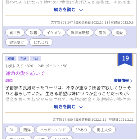
襲われそうになって神社の宝物庫に逃げ込んだ美影は、そのまま
眠ってしまう。目を覚ますと、精霊王と名乗る男が話しかけてき
続きを読む
た。 神社に封印されていた邪神が、俺のせいで異世界に逃げ込ん
だ。封印できるのは正当な血を引いた自分だけ。 異世界にトリッ
文字数 359,547
最終更新日 2022.10.18
登録日 2022.5.8
プした男子高校生が、邪神を封印する旅に出る話です。 騎士団長
（執着）×男子高校生（健気受け） シリアスな展開が多めです。
異世界
執着
イケメン
異世界転移
魔法
溺愛
R18ぽい話には※マークをつけております。
健気受け
じれじれ
19
短編
完結
R18
お気に入り : 820
24h.ポイント : 56
運命の愛を紡いで
朝顔
書籍情報
子爵家の長男だったユーリは、不幸が重なり田舎で寂しくひっそ
りと暮らしていた。 生きる希望は妹にいつか会うことだったが、
借金を負った叔父から脅されて、多額の給金と秘密厳守が条件の
仕事を妹を守るために引き受けることになる。 それは、グレイシ
続きを読む
ー伯爵家の双子の兄弟の世話をする仕事だったが、ただのお世話
係ではなく……。 不幸な過去を背負って孤独に生きてきたユー
文字数 77,980
最終更新日 2022.1.15
登録日 2021.2.11
リ、過去に囚われたミラン、罪に苦しめられるシオン。 それぞれ
が愛に目覚めて、幸せを求めて歩きだそうとするのだが……。 三
BL
西洋
ハッピーエンド
3Pあり
男主人公
人で幸せになることができるのか……。 １８禁シーンは予告なし