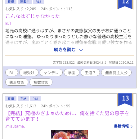
12
長編
連載中
R18
い。苦しいので性依存なのを、利用されて、悪化させていたが、
お気に入り : 2,209
24h.ポイント : 113
親友や恋人たちの愛の力を借りて、自分の力を取り戻していく。
こんなはずじゃなかった
2014/11/6 よりBLoveに連載完結。280万アクセス『潤 閉ざされ
た楽園』1425お気に入り BLove最高6位(58894アクセス/日 2015
B介
年1月25日) 2016/1 ムーンライトノベルズ、ピクシブ等に冒頭掲
地元の高校に通うはずが、まさかの変態叔父の男子校に通うこと
載。 2016/2/3 アルファポリス版 連載開始。休止。 2018/4/22 連
になった睡蓮。 ゆったりまったりとした静かな普通の高校生活を
載再開。休止。 2019/12/18 連載再開。 2021/5 元々一人称だった
送るはずが、嵐のごとく巻き起こる睡蓮争奪戦 可愛い彼女を作る
のをアルファポリス版で三人称にし、また一人称に一部戻したた
はずがオスオスした男の彼氏候補達、、、彼氏はいらん。 本当に
続きを読む
め話によって人称が違う状態。全て一人称に戻していければと思
こんなはずじゃなかったのに。 作者、初めての作品です。こんな
いますが。 表紙絵は、©️ギンGin様 @LiVE1011EViL
話読みたいな！って自己満で始めたので、文才、表現力、知識も
文字数 223,822
最終更新日 2024.8.5
登録日 2020.9.11
ありませんが、楽しんで頂けたら光栄です。企業とか、色々あや
ふやな感じで出てますが流して頂けると幸いです！ ＊今はまだ
BL
総受け
ヤンデレ
学園
王道？
無自覚主人公
®︎15くらい ＊企業をよくわかってないので流しで！ ＊誤字脱字多
執着攻め
複数攻め
いかも知れませんごめんなさい！！
13
長編
完結
R18
お気に入り : 1,612
24h.ポイント : 99
【完結】究極のざまぁのために、俺を捨てた男の息子を
育てています！
.mizutama.
書籍情報