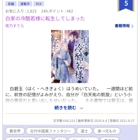
5
瀕死の騎士を助けたら、王子さまでした。
長編
連載中
R18
https://www.alphapolis.co.jp/novel/355043923/237646317
お気に入り : 1,823
24h.ポイント : 482
白家の冷酷若様に転生してしまった
夜乃すてら
書籍情報
白碧玉（はく・へきぎょく）はうめいていた。 一週間ほど前
に、前世の記憶がよみがえり、自分が『白天祐の凱旋』という小
説の悪役だと思い出したせいだった。 その書物では碧玉は、腹
違いの弟・天祐（てんゆう）からうらまれ、生きたまま邪霊の餌
続きを読む
にされて魂ごと消滅させられる。 最悪の事態を回避するため、
厳格な兄に方向転換をこころみる。 いまさら優しくなどできな
文字数 658,325
最終更新日 2026.8.8
登録日 2021.8.27
いから、冷たい兄のまま、威厳と正しさを武器にしようと思った
のだが……。 兄弟仲が破滅するのを回避すればいいだけなの
異世界
古代中国風ファンタジー
道士
弟→兄もの
に、なぜか天祐は碧玉になつきはじめ……？ ※弟→兄ものです。