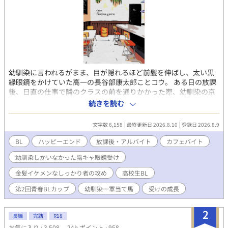
幼馴染に言われるがまま、目が隠れるほど前髪を伸ばし、太い黒
縁眼鏡をかけていた高一の長谷部康太郎ことコウ。 ある日の放課
後、日直の仕事で隣のクラスの前を通りかかった際、幼馴染の京
介が一軍の子たちと一緒になってコウのことを「陰キャ眼鏡」
続きを読む
「金魚のフン」などと言って笑っている場面に遭遇してしまう。
あまりのショックに、泣きながら帰路へ着くコウ。 地元の商店街
文字数 6,158
最終更新日 2026.8.10
登録日 2026.8.9
をトボトボ歩いていた時、存在は知っていたもののお洒落すぎて
入ることすら考えたことがなかったカフェの前を通りがかる。 す
BL
ハッピーエンド
放課後・アルバイト
カフェバイト
ると、たまたま中から出てきた金髪の店員・蓮の堂々とした格好
幼馴染しかいなかった陰キャ眼鏡受け
いい姿に目を奪われてしまった。 蓮が店内に戻ると、コウはドア
にとある張り紙がされていることに気付く。 それは、アルバイト
金髪イケメンなしっかり者の攻め
高校生BL
募集の紙だった。 「脱・金魚をするんだ……！」 その一心でアル
バイトに応募すると、なんとあっさり採用される。 少しずつ距離
第2回青春BLカップ
幼馴染一軍当て馬
受けの成長
を縮めていく康太郎と蓮。 すると、 「俺はコウと過ごせて、毎日
楽しい。他の誰でもない。コウだから一緒にいたいと思ってるこ
2
長編
完結
R18
とを忘れんなよ」 と殺し文句を言われーー？ 幼馴染の金魚のフン
だった気弱くんが、カフェバイトで知り合ったイケメン金髪くん
お気に入り : 3,508
24h.ポイント : 958