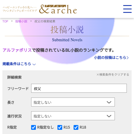
TOP
投稿小説
叔父の検索結果
Submitted Novels
アルファポリス
で投稿されているBL小説のランキングです。
小説の投稿はこちら
掲載条件はこちら
×検索条件をクリアする
詳細検索
フリーワード
長さ
進行状況
R指定
R指定なし
R15
R18