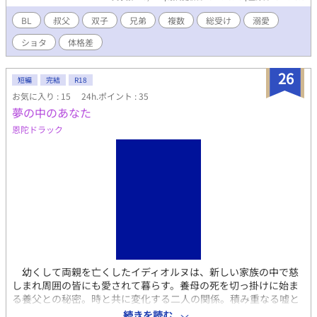
BL
叔父
双子
兄弟
複数
総受け
溺愛
ショタ
体格差
26
短編
完結
R18
お気に入り : 15
24h.ポイント : 35
夢の中のあなた
恩陀ドラック
幼くして両親を亡くしたイディオルヌは、新しい家族の中で慈
しまれ周囲の皆にも愛されて暮らす。養母の死を切っ掛けに始ま
る養父との秘密。時と共に変化する二人の関係。積み重なる嘘と
秘密が次々と不幸を生み出してイディオルヌを苦しめる。愛し愛
続きを読む