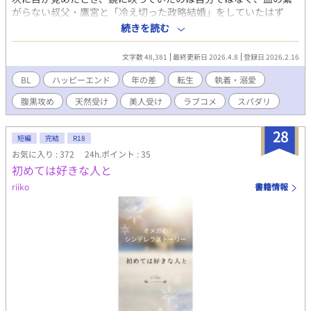
がらない叔父・鷹宮と「冷え切った政略結婚」をしていたはず
の、超絶美形な「男妻」・蓮の姿だった！？ 中身はガサツな医学
続きを読む
生、見た目は儚げな美人。 「俺はバリバリのノンケだ！」と言い
張る悠斗だったが、同居する鷹宮は、隙あらば鋭い眼差しと腹黒
文字数 48,381
最終更新日 2026.4.8
登録日 2026.2.16
い微笑みで、最短最速の距離まで詰め寄ってくる。 女の子と手を
繋ぐのにも3ヶ月かかる超・天然純情な悠斗は、叔父さんの無自覚
BL
ハッピーエンド
年の差
転生
執着・溺愛
な猛攻にいつまで耐えられるのか？
腹黒攻め
天然受け
美人受け
ラブコメ
スパダリ
28
短編
完結
R18
お気に入り : 372
24h.ポイント : 35
初めては好きな人と
riiko
書籍情報