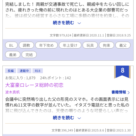
完結しました！ 両親が交通事故で死亡し、親戚中をたらい回しに
うに頼んだ。 答えは聞かなくてもわかる婚約が解消され、僕は
され、疲れきった俺の前に現れたのはとある大企業の御曹司だっ
学校を卒業したら辺境伯にいる叔父の元に旅立つことになってい
た。 彼は叔父の経営する小さな工場に多額の寄付を約束し、その
る。 後少しだけあなたを……あなたの姿を目に焼き付けて辺境
代わりにと俺をその企業の養子に──つまり、兄弟にすると言っ
伯領に行きたい。
続きを読む
てきた。 俺に選択権はなく、それに大企業の養子なんて好条件を
断る理由もなく、言われるがままに彼について行った。 豪邸の一
文字数 979,624
最終更新日 2020.11.1
登録日 2018.9.25
室に飼われるとも知らずに。 養子だなんて、義兄弟だなんて、そ
んなうまい話がある訳ない。 俺は今日から彼のペット、赤い首輪
BL
調教
年下攻め
年上受け
玩具
拘束
義父
と彼の手首を繋ぐ紐がその証。 両親がくれた名前ではもう二度と
義弟
完結
呼ばれない、俺の名前は今日からポチ。 俺は今日から、人間でな
くなる。 ──── ────── R18要素は四話あたりからじわじ
わと。 ポチがじっくり開発される様子をお楽しみください。 プロ
8
長編
連載中
R18
ローグの割に内容はほのぼのとしています。
お気に入り : 1,879
24h.ポイント : 142
大富豪ロレーヌ総帥の初恋
波木真帆
書籍情報
会議中に突然鳴り出した父の形見のスマホ。その画面表示には見
慣れぬ11文字の数字が並んでいた。 イタズラ電話だと思った私の
耳に飛び込んできたのは、天使の囀りのような可愛らしい声だっ
た。 叔父と父が繋いでくれた運命の電話の相手は、唯一の肉親で
続きを読む
ある母親を亡くしたばかりで私を頼って連絡をしてくれたのだ。
彼は私が守る！ 彼の声だけで運命の相手だと悟ったフランスの大
文字数 396,349
最終更新日 2025.8.6
登録日 2023.1.30
富豪エヴァン・ロレーヌの初恋物語。 イケメン大富豪の外国人と