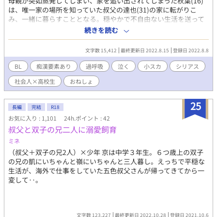
母親が突如蒸発してしまい、家を追い出されてしまった秋葉(16)
は、唯一家の場所を知っていた叔父の達也(31)の家に転がりこ
み、一緒に暮らすこととなる。穏やかで不自由ない生活を送って
いた秋葉であったが、ある日通学中の電車で痴漢被害に遭ってし
続きを読む
まう。その出来事をきっかけに、昔のトラウマが蘇ってしま
い…？
文字数 15,412
最終更新日 2022.8.15
登録日 2022.8.8
BL
痴漢要素あり
過呼吸
泣く
小スカ
シリアス
社会人×高校生
おねしょ
25
長編
完結
R18
お気に入り : 1,101
24h.ポイント : 42
叔父と双子の兄二人に溺愛飼育
ミネ
（叔父＋双子の兄2人）×少年 京は中学３年生。６つ歳上の双子
の兄の凱にいちゃんと嶺にいちゃんと三人暮し。えっちで平穏な
生活が、海外で仕事をしていた五色叔父さんが帰ってきてから一
変して‥。
文字数 123,227
最終更新日 2022.10.28
登録日 2021.10.6