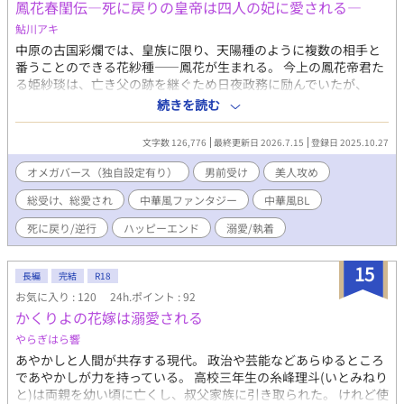
鳳花春閨伝―死に戻りの皇帝は四人の妃に愛される―
リユスへの究極の復讐となるのよ！」 そして、ジュールはテオ
鮎川アキ
ドールをこの国一番の「理想の結婚相手」に育てるべく奮闘を始
める。 ――６年後。念願かなって完璧な男に成長したテオドー
中原の古国彩爛では、皇族に限り、天陽種のように複数の相手と
ルだったが、なぜか育ての親であるジュールに対して異常な執着
番うことのできる花紗種――鳳花が生まれる。 今上の鳳花帝君た
を見せるようになり……。 養子（義理の甥）×淫紋持ちの育ての
る姫紗琰は、亡き父の跡を継ぐため日夜政務に励んでいたが、
親（義理の叔父）※血の繋がりはありません ※最終的には固定カ
徐々に体調を崩してしまう。 原因不明の病に倒れた紗琰だった
続きを読む
プですが、攻めは複数（R18シーンあり） 主人公は真面目です
が、実は叔父とその息子の瓊祥、そして寵妃として愛してきた琳
が、割と惚れっぽく、流されやすい系です。 R18シーンに予告は
氏が結託し、紗琰に気づかれぬよう毒を盛っていたのだった。 叔
文字数 126,776
最終更新日 2026.7.15
登録日 2025.10.27
ありません。 【お知らせ】まめさん（@mamedanuki_bl）に第
父たちは亡き父の死因にも関わっており、玉座を譲らなければ母
５１話のイラストを描いていただきました！！ ５１話の挿絵にも
にまで害が及ぶと脅された紗琰は、彼らの言うとおりにする他な
オメガバース（独自設定有り）
男前受け
美人攻め
なっていますのでぜひご覧ください❤
い。 譲位後は瓊祥によって監禁され、紗琰の体調は悪化の一途を
総受け、総愛され
中華風ファンタジー
中華風BL
たどっていた。 その一方で、叔父と瓊祥によって国政は混乱に陥
っており、とうとう隣国の力を借りて謀反が起こる。騒乱の最
死に戻り/逆行
ハッピーエンド
溺愛/執着
中、失意のうちに殺された紗琰だったが、目を覚ますと即位した
ばかりの頃へ戻っていた。 誰が味方で、誰が敵だったのか。逆行
15
前にはわからなかった真実を知った紗琰は、自身と大切な人々を
長編
完結
R18
守るため、過去と同じ運命をたどらぬことを決意する。 同作品は
お気に入り : 120
24h.ポイント : 92
ムーンライトノベルズ
かくりよの花嫁は溺愛される
（https://novel18.syosetu.com/n9749lg/）、
やらぎはら響
pixiv（https://www.pixiv.net/novel/series/15038923）にも掲載
しております。 ※中華後宮風オメガバース。 ※後宮の妃たち
あやかしと人間が共存する現代。 政治や芸能などあらゆるところ
（α）×皇帝（Ω）の総受けです。 ※ハッピーエンド。 ※オメガ
であやかしが力を持っている。 高校三年生の糸峰理斗(いとみねり
バースの呼称は、天陽（α）、范君（β）、花紗（Ω）と世界観に
と)は両親を幼い頃に亡くし、叔父家族に引き取られた。 けれど使