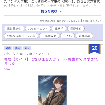
たノンケ大学生】 ごく普通の大学生の《俺》は、ある日突然古代
程度の予定です。エタらない保証。 ※表紙イラスト：もすけ様
の神殿に住む《太陽の神子》トナティルに憑依してしまう。 そこ
有償依頼したものです。禁無断転載。
で大勢の美しい侍女たちやトナティルの従者だという謎の美丈夫
続きを読む
アトラに溺れるほどに甘やかされ、夢のような生活を送るが、ふ
としたことから少しずつ神子トナティルの記憶が意識を侵食し始
文字数 86,484
最終更新日 2023.6.13
登録日 2023.5.22
める。 トナティルが待ち望んでいる《最後の祭り》と《大事な役
目》とはなんなのか。アトラは一体何者なのか。 異世界憑依しち
異世界転生
ハッピーエンド
体格差
溺愛攻め
ゃったノンケ大学生くんが謎の褐色イケメンスパダリに溺愛ご奉
残酷な描写（モブのみ
ご奉仕攻め
一人称
奴隷攻め
仕されながら快楽調教されてるちょっとダークな感じのなんちゃ
って伝奇サスペンスＢＬです ★ぶらいべったーで連載してた物を
手直ししました。 ★こんなタイトルですが最後はちゃんとハッピ
20
短編
完結
R18
ーエンドです ★実在する文明等の名前が出てきますが全部なんち
お気に入り : 86
24h.ポイント : 14
ゃってなので雰囲気で読んでください。 ★他サイトさんにも載せ
専属【ガイド】になりませんか？！〜異世界で溺愛され
ています。 【ご注意】 モブ子さんとの性的な接触シーンが出てき
ました
ますが、おさわり程度で終わります。 残酷なシーンはモブに対し
てのみです。
sora