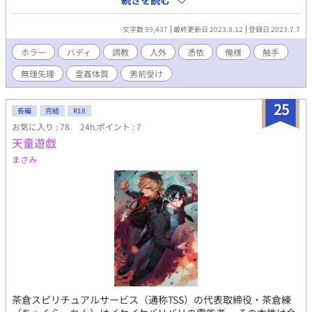
続きを読む
は理一の祖父・正一の友人・小山内雅から、孫の葵が夢遊病に悩
まされているので助けてほしいと依頼を受ける。 葵は夜毎黒い蝶
文字数 99,437
最終更新日 2023.8.12
登録日 2023.7.7
に襲われる悪夢にうなされ、知らない座敷に連れていかれるらし
いのだが……。 茶倉と理一は不可思議な夢の謎を解き、悩める少
ホラー
バディ
調教
人外
憑依
俺様
触手
女を救えるのか？ イラスト：なが（@ng_r_892）様
無理矢理
霊姦体質
男前受け
25
長編
完結
R18
お気に入り : 78
24h.ポイント : 7
天童遊戯
まさみ
茶倉スピリチュアルサービス（通称TSS）の代表取締役・茶倉練