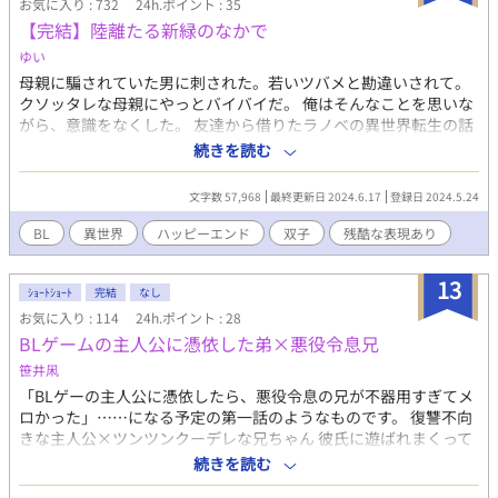
お気に入り : 732
24h.ポイント : 35
【完結】陸離たる新緑のなかで
ゆい
母親に騙されていた男に刺された。若いツバメと勘違いされて。
クソッタレな母親にやっとバイバイだ。 俺はそんなことを思いな
がら、意識をなくした。 友達から借りたラノベの異世界転生の話
に似ているな、なんて思ってしまったら、異世界憑依していた。
続きを読む
無事完結となりました。 いいねやお気に入り、応援をたくさんい
ただきありがとうございます。
文字数 57,968
最終更新日 2024.6.17
登録日 2024.5.24
BL
異世界
ハッピーエンド
双子
残酷な表現あり
13
ｼｮｰﾄｼｮｰﾄ
完結
なし
お気に入り : 114
24h.ポイント : 28
BLゲームの主人公に憑依した弟×悪役令息兄
笹井凩
「BLゲーの主人公に憑依したら、悪役令息の兄が不器用すぎてメ
ロかった」……になる予定の第一話のようなものです。 復讐不向
きな主人公×ツンツンクーデレな兄ちゃん 彼氏に遊ばれまくって
きた主人公が彼氏の遊び相手に殺され、転生後、今度こそ性格が
続きを読む
終わっている男共を粛清してやろうとするのに、情が湧いてなか