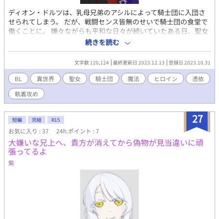
ディオン・ドルツは、乳母兄弟のアシルによって騎士団に入団さ
せられてしまう。 だが、戦闘センス皆無のせいで騎士団の食堂で
働くことに。 嫌々ながらも平和な日々が続いていたある日、聖女
召喚の一大イベントが決行された。 国の要人達を次々に虜にして
続きを読む
いくと噂の聖女が、どうやらアシルと距離を縮めているらしい。
「副団長、そろそろ退団を………」 「馬鹿を言うな。君が辞めた
文字数 120,124
最終更新日 2023.12.13
登録日 2023.10.31
ら、誰が問題児のお守りをするんだ」 「きゃあっ！ 生ディオン
君！ 本物？！ や〜ん、私の嫁！！」 「？！ 何、この人。こ
BL
異世界
聖女
騎士団
魔法
ヒロイン
憑依
わ」 「ディオン、聖女様に失礼だぞ」 「嘘、これが聖女？ マジ
執着攻め
でか」 「怯えるディオン君を支えるアシル、萌えー！！」 「も、
もえ？」 表紙イラスト 本当は、騎士団の制服のイラストを描きた
かったのですが、素人には無理でした。申し訳ありません。 今後
27
短編
完結
R15
修正します。
お気に入り : 37
24h.ポイント : 7
大嫌いな兄上へ、貴方が消えてから偽物が見当違いに頑
張ってるよ
紫