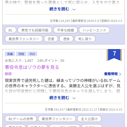
界の神で、聖者を救った褒美として死に戻らせ、人生をやり直さ
せてやるという。それには喜ぶどころか呆然とする… 「何
続きを読む
故こんなに辛い人生を二度も生きなければならないのですか？絶
対に嫌です！」 そう死に戻りを拒否するシルフィに、神から
文字数 114,543
最終更新日 2024.5.9
登録日 2024.3.5
提案されたのは、まずは死にかけている人に一旦憑依させ、その
間に生きるということを見つめ直すようにと。それには益々困惑
BL
男性でも妊娠可能
不幸な結婚
ハッピーエンド
することに… そしてそこまでする理由を神に問えば、自分に近
異世界ファンタジー
恋愛
憑依
死に戻り
い者の願いでもあるからだと言う。それって、どういう意味？
だけどそんなのどうでもいい…楽に死なせて？そんな僅かな願
いも叶わず、別人の身体に魂を移されてしまったシルフィ。おま
7
長編
完結
R18
けに全くの他人になるのかと思えば、憑依した先は何と寝たきり
お気に入り : 1,487
24h.ポイント : 56
だった弟の身体… それからロディア・グレンとしてのシルフィ
悪役令息はゾウの夢を見る
の二度目の人生が始まった。シルフィが味わった不幸な人生…そ
れに関わる夫にはもう二度と会わない！そう心に誓ったシルフ
朝顔
書籍情報
ィ。なのに運命の悪戯か、またもや交差する運命に落ち込む
現実世界で過労死した健は、縁あってゾウの神様がいるBLゲーム
日々。そしてあろうことか、元夫のドミニクとの縁談が持ち上が
の世界のキャラクターに憑依する。 楽勝主人公を選ぶはずが、見
って… 新しい人生は好きに生きてみせます！そう誓うシルフ
た目が可哀想だと同情して悪役令息のキャラを選んでしまう。 超
ィだが、神から最後に告げられたのは、もし再び不幸な死に方を
がつくほど真面目な性格の健は、選んだからにはシナリオ通りに
続きを読む
したとしたら、その時は強制的にシルフィとして死に戻ることに
悲劇を迎えるまでちゃんと演じなければと思い込んでしまう。 悪
なるという事実で。それだけは絶対に嫌！そして元夫であるドミ
役令息の子供時代に憑依したので、それっぽく我儘で傲慢な子供
ニクと、その浮気相手だと思われた聖者のサウラ…その二人にも
文字数 242,017
最終更新日 2022.11.27
登録日 2022.4.15
時代を胃痛を抱えながら、必死に演じていた。 そんな中、ついに
やむにやまれない事情があって…三人は運命の渦に巻き込まれて
因縁の主人公が登場したので悪役として接するのだが、主人公は
BLゲームの世界
異世界ファンタジー
主人公受け
いく。 「悪の華」と呼ばれた令息の、人生やり直しと再生の物
予想を超える人物だった。 嫌われようとしているのに、全然嫌っ
語。 ※オメガバースではありませんが、一部の男性も子供を産