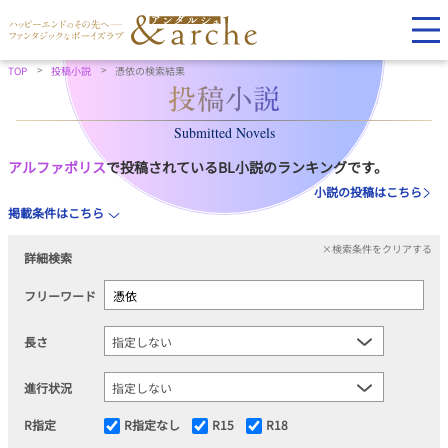
TOP
投稿小説
憑依の検索結果
Submitted Novels
アルファポリス
で投稿されているBL小説のランキングです。
小説の投稿はこちら
掲載条件はこちら
×検索条件をクリアする
詳細検索
フリーワード
長さ
進行状況
R指定
R指定なし
R15
R18