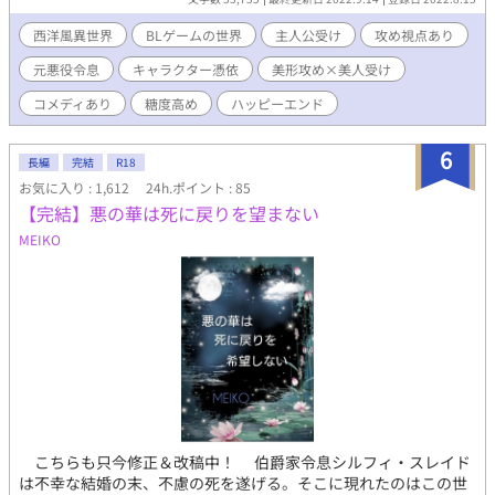
のお話。 ◇謎のイケメン神父様×恋に後ろ向きな元悪役令息 ◇他
サイトで投稿あり。
西洋風異世界
BLゲームの世界
主人公受け
攻め視点あり
元悪役令息
キャラクター憑依
美形攻め×美人受け
コメディあり
糖度高め
ハッピーエンド
6
長編
完結
R18
お気に入り : 1,612
24h.ポイント : 85
【完結】悪の華は死に戻りを望まない
MEIKO
こちらも只今修正＆改稿中！ 伯爵家令息シルフィ・スレイド
は不幸な結婚の末、不慮の死を遂げる。そこに現れたのはこの世