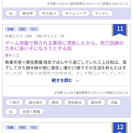
く。ゲームクリアするまで元の世界に戻れないこのゲームで、ル
文字数 279,410
最終更新日 2026.1.16
登録日 2025.12.16
ナリオは結婚候補や騎士やらを味方につけ、運命にあがいていく
のであった…！！ 【過保護な救国の騎士×平凡な農家の主人公】
BL
異世界
平凡受け
タイムリープ
ヤンデレ
・恋愛描写は2章以降です ・※がついている話は18禁シーンです
・小説家になろう様・カクヨム様にて掲載中です
11
短編
完結
R18
お気に入り : 289
24h.ポイント : 35
ゲーム序盤で倒される悪役に憑依したから、死亡回避の
ために良い子になろうとする話
豚キノコ
執事天使×悪役悪魔 陰気でぼんやり過ごしていた三上日和は、落
下してきた植木鉢が頭に激突し僅か17歳でその生涯を終えたはず
だったが、見知らぬ場所で目覚める。そして熱心にプレイしてい
たゲームの悪役キャラクター、悪魔ウルスの体に自身が憑依して
続きを読む
いることに気がついてしまった。 日和はどうにかして生き延びる
ため、良い子になろうと決意する。 本編1話+短い攻め視点 【注
文字数 11,345
最終更新日 2025.2.6
登録日 2025.2.4
意】 ・メリーバッドエンドです ・受けが可哀想な目にあいます
・受けの頭が弱い、幼児退行のような描写があります ・痛みはあ
♡喘ぎ
濁点喘ぎ
悪役
憑依転生
異世界
洗脳
りませんが欠損描写があります ・♡、濁点喘ぎ過多。攻めのセリ
BL
天使×悪魔
フにも♡がつきます ・展開が早いため、苦手な方は閲覧をおすす
めしません
12
短編
完結
R18