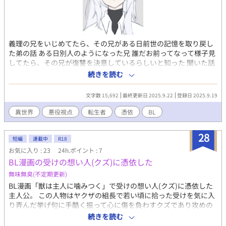
義理の兄をいじめてたら、その兄がある日前世の記憶を取り戻し
た弟の話 ある日別人のようになった兄 誰だお前ってなって様子見
してたら、その兄が復讐を決意しているらしいと知った 聞いた話
によると前世の記憶が蘇ったとか、今までの自分はもういないと
続きを読む
か 周囲の連中の悪事を調べ、途中で金も権力もあって顔のいい男
に愛されて 最後は自分の虐げた連中を断罪するらしい いじめられ
文字数 15,692
最終更新日 2025.9.22
登録日 2025.9.19
てたお前はもういないのに、一体誰が誰を断罪するんだろう 悪役
視点の転生ざまぁ系物語 改心とかは一切してません 断罪とかも受
異世界
悪役視点
転生者
憑依
BL
け入れません 転生者のことは見下してます 主人公は最初から最後
までクソ野郎です
28
短編
連載中
R18
お気に入り : 23
24h.ポイント : 7
BL漫画の受けの想い人(クズ)に憑依した
無味無臭(不定期更新)
BL漫画「獣は主人に噛みつく」で受けの想い人(クズ)に憑依した
主人公。 この人物はヤクザの組長で若い頃に拾った受けを気に入
り弄んだ挙げ句に手酷く振って心に傷を負わすクズであり攻めの
最大のライバル。 そんなクズに憑依したのは前世腐男子の俺？！
続きを読む
推しカプの幸せ死守したい！！！