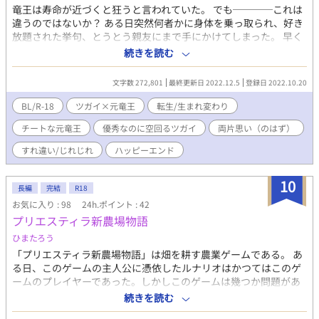
竜王は寿命が近づくと狂うと言われていた。 でも────これは
違うのではないか？ ある日突然何者かに身体を乗っ取られ、好き
放題された挙句、とうとう親友にまで手にかけてしまった。 早く
俺を殺して…。 そう願う俺にやっと死はやってきた。 女神は言
続きを読む
う。 この世界には数百年に一度異世界からの魂が紛れ込んでき
て、誰かの身体を乗っ取ってしまうのです、と。 『憑依病』と神
文字数 272,801
最終更新日 2022.12.5
登録日 2022.10.20
の世界では言われている現象なんだとか。 そして憑依病にかかっ
た者は望まぬ行動をさせられた挙句死ぬしかない。 しかも呪われ
BL/R-18
ツガイ×元竜王
転生/生まれ変わり
ている？！ 親友のツガイをも手に掛けた事で、盛大に恨まれて親
チートな元竜王
優秀なのに空回るツガイ
両片思い（のはず）
友に呪われてしまった。 愛する女性が現れたとしても決して結婚
などできないし、子を為すこともできないという呪い────。
すれ違い/じれじれ
ハッピーエンド
憑依病の犠牲者の魂は神の救済を受け記憶を持ったまま転生させ
てもらえるらしいが、その呪いがあると言うのなら、転生はでき
10
ても幸せになんてなれないだろう。 そんな俺を哀れんだ女神は俺
長編
完結
R18
に女神の祝福を与えてくれた。 「貴方は幸せになるべきだと思い
お気に入り : 98
24h.ポイント : 42
ますよ？どうか次の生では幸せを掴み取ってくださいね」 そして
プリエスティラ新農場物語
生まれ変わった世界は元いた世界とは違い、魔法のない、人族だ
ひまたろう
けが住む世界だった。 これは前世で出会えなかった、ツガイと俺
の出会いと恋の物語。
「プリエスティラ新農場物語」は畑を耕す農業ゲームである。 あ
る日、このゲームの主人公に憑依したルナリオはかつてはこのゲ
ームのプレイヤーであった。しかしこのゲームは幾つか問題があ
り、その最たるものが「死にゲー」という事実だった。 絶対死に
続きを読む
たくないルナリオは知識を駆使して、シナリオに立ち向かってい