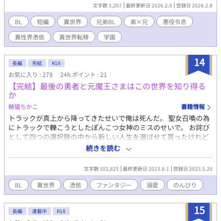
なか上手くいかない。 そんな中、ゲームキャラで一番嫌いであっ
文字数 3,207
最終更新日 2026.2.8
登録日 2026.2.8
たはずのゲスい悪役令息、今生では兄に当たる男ファルトの本性
を知って愛情が芽生えてしまい——。 となるアレです。性癖。 何
BL
短編
異世界
兄弟BL
弟×兄
悪役令息
より、対人関係に恵まれなかったせいで歪んだ愛情を求め、与え
異性界憑依
異世界転移
学園
てしまう二人が非常に好きなんですよね。 本当は義理の兄弟とか
にしたほうが倫理観からすると良いのでしょうが、本能には抗え
ませんでした。 今日までの短編公募に間に合わなかったため供
14
長編
完結
R18
養。 プロットはあるので、ご好評でしたら続きも載せたいなと思
お気に入り : 278
24h.ポイント : 21
っております。 性癖の近しい方に刺されば、非常に嬉しいです。
【完結】最後の勇者と元魔王さまはこの世界を知り得る
いいね、ご感想大変励みになります。ありがとうございます。
か
鯖猫ちかこ
書籍情報
トラックが真上から降ってきたせいで俺は死んだ。 聖女召喚の為
にトラックで轢こうとしたぽんこつ女神のミスのせいで。 お詫び
として四つの選択肢の中から新しい人生を選ばせて貰ったけれど
も、魔王がいるなんて聞いてない！思ってたのと違う！ 自分の役
続きを読む
目を果たす為に旅立ったけれど、これってもしかして、考えてい
た世界の救い方ではないのかも？そんなチート級勇者×甘ったれ
文字数 302,825
最終更新日 2023.8.1
登録日 2023.5.26
元魔王プラスαの物語 ※魔力阻害魔力供給なんでもあり、交互に
ふたりの視点で進んでいきます ※受がちょっと、大分幼め ※女体
BL
異世界
憑依
ファンタジー
溺愛
のんびり
化の話が出ますが女体化ありません ※R18部分には*がつきます
15
長編
連載中
R18