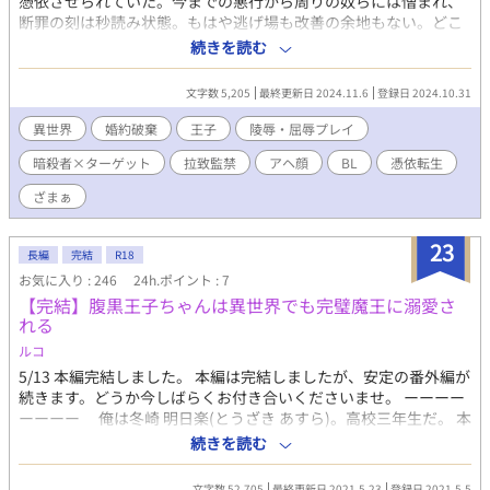
憑依させられていた。今までの悪行から周りの奴らには憎まれ、
断罪の刻は秒読み状態。もはや逃げ場も改善の余地もない。どこ
へ行っても、誰に会っても、殺される運命。運良く生き残ったと
続きを読む
しても、犯罪奴隷として鉱山に送られ、死んだ方がマシって目に
会う。 でも、俺はまだ死にたくない。だから考えた。自分で仕組
文字数 5,205
最終更新日 2024.11.6
登録日 2024.10.31
んだ"ざまあ"を演じることで、周囲の憎しみを少しでも晴らせ
ば、平民としてひっそりと第二の人生をやり直せるかもしれな
異世界
婚約破棄
王子
陵辱・屈辱プレイ
い。そう信じて、俺は暗殺ギルドに一通の依頼書を送った。 だ
暗殺者×ターゲット
拉致監禁
アヘ顔
BL
憑依転生
が、あの男との出会いがすべてを狂わせた。俺の計画も、心も。
ざまぁ
23
長編
完結
R18
お気に入り : 246
24h.ポイント : 7
【完結】腹黒王子ちゃんは異世界でも完璧魔王に溺愛さ
れる
ルコ
5/13 本編完結しました。 本編は完結しましたが、安定の番外編が
続きます。どうか今しばらくお付き合いくださいませ。 ーーーー
ーーーー 俺は冬崎 明日楽(とうざき あすら)。高校三年生だ。 本
が好きな俺は、身近な人物が異世界に勢揃いしたらどうなるか
続きを読む
な？って思って、勝手に想像してスマホで小説を書いていた。 あ
る日、いつも通り受験勉強の気分転換に小説を書いていたはずな
文字数 52,705
最終更新日 2021.5.23
登録日 2021.5.5