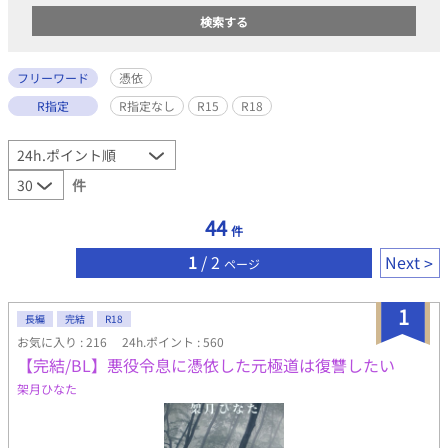
フリーワード
憑依
R指定
R指定なし
R15
R18
件
44
件
1
/ 2
Next
ページ
1
長編
完結
R18
お気に入り : 216
24h.ポイント : 560
【完結/BL】悪役令息に憑依した元極道は復讐したい
架月ひなた