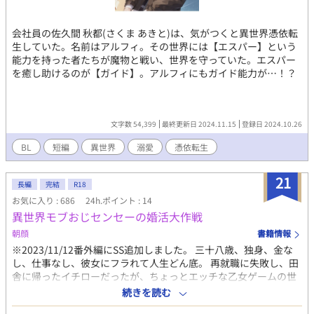
会社員の佐久間 秋都(さくま あきと)は、気がつくと異世界憑依転
生していた。名前はアルフィ。その世界には【エスパー】という
能力を持った者たちが魔物と戦い、世界を守っていた。エスパー
を癒し助けるのが【ガイド】。アルフィにもガイド能力が…！？
文字数 54,399
最終更新日 2024.11.15
登録日 2024.10.26
BL
短編
異世界
溺愛
憑依転生
21
長編
完結
R18
お気に入り : 686
24h.ポイント : 14
異世界モブおじセンセーの婚活大作戦
朝顔
書籍情報
※2023/11/12番外編にSS追加しました。 三十八歳、独身、金な
し、仕事なし、彼女にフラれて人生どん底。 再就職に失敗し、田
舎に帰ったイチローだったが、ちょっとエッチな乙女ゲームの世
界に入り込んでしまった。 イチローが憑依したキャラは、ゲーム
続きを読む
には一切登場せず名前すらないモブおじ教師。 年齢だけでなく共