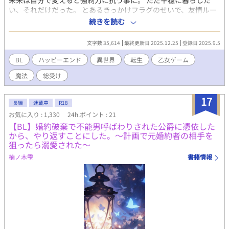
未来は自分で変えると強制力に抗う事に。 ただ平穏に暮らした
い、それだけだった。 とあるきっかけフラグのせいで、友情ルー
トは崩れ去っていく。 恋愛ルートを認めない弱々キャラにわから
続きを読む
せ愛を仕掛ける攻略キャラクター達。 ヒロインは？悪役令嬢は？
それどころではない。 落第が掛かっている大事な時に、主人公は
文字数 35,614
最終更新日 2025.12.25
登録日 2025.9.5
及第点を取れるのか！？ 最強の力を内に憑依する時、その力は目
覚める。 12人の攻略キャラクター×強制力に苦しむ悪役劣等生
BL
ハッピーエンド
異世界
転生
乙女ゲーム
魔法
総受け
17
長編
連載中
R18
お気に入り : 1,330
24h.ポイント : 21
【BL】婚約破棄で不能男呼ばわりされた公爵に憑依した
から、やり返すことにした。～計画で元婚約者の相手を
狙ったら溺愛された～
楠ノ木雫
書籍情報