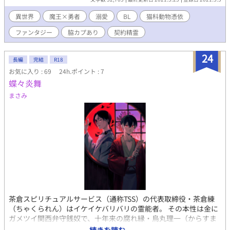
のに、気が付けば森の中…何か俺が小説の冒頭で書いたままの風
景？？えっ？！その世界に来ちゃった？？！！ こんな事って現実
異世界
魔王×勇者
溺愛
BL
猫科動物憑依
にあるの？？いくらテンプレっつっても小説、漫画、アニメ、ゲ
ファンタジー
脇カプあり
契約精霊
ームの中での話だろ？夢かこれ？？ 俺が作った設定通り恋人のキ
ョウは魔王様になってるの？ どうして自分を勇者なんかにしちゃ
ったんだろう？しかも何で森スタートにしたんだよ？俺っ？！！
24
長編
完結
R18
今すぐ設定変えてぇわっ！！ 俺、魔王様なキョウの所に辿り着け
お気に入り : 69
24h.ポイント : 7
るの？そして受け入れてもらえるの？？ 不安しかない俺の前に現
蝶々炎舞
れたのは…白い翼が生えた黒白猫だった。 ーーーーーーーーー
☆「腹黒王子ちゃんのカタルシス」と「腕白王子ちゃんの純真と
まさみ
甘い調教」のキャラが勢揃いして異世界にいたら？というif的な
物語ですが、前二作を読んでいなくても分かるようにしているつ
もりです。その為、最初は前二作の説明臭いです。 ☆思いついた
勢いのまま書いたので、設定等ゆっるゆるです。寛大な心でお読
み頂けると幸いです。 ☆独自のファンタジー的設定が多々ありま
す。 ☆異世界ファンタジーといってもバトル要素はほぼありませ
ん。自分の身を守る程度です。 ☆猫科動物が憑依して、お互いに
獣人？となった状態でのR18シーンがあります。 ☆R18には＊を
付けます。
茶倉スピリチュアルサービス（通称TSS）の代表取締役・茶倉練
（ちゃくられん）はイケイケバリバリの霊能者。 その本性は金に
ガメツイ関西弁守銭奴で、十年来の腐れ縁・烏丸理一（からすま
りいち）を馬車馬の如くこき使っていた。 修行から帰還した茶倉