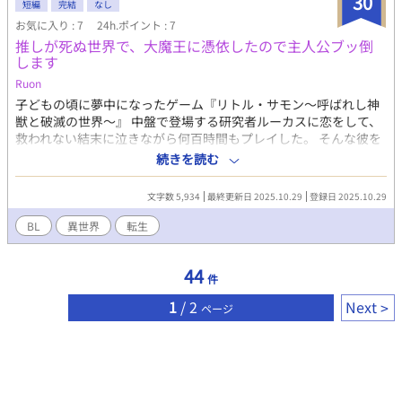
30
依り代を求めて転移した俺は、交通事故で植物状態になりかけて
短編
完結
なし
いる「格好の器：性別・女」を見つけて憑依した。言葉とか、記
お気に入り : 7
24h.ポイント : 7
憶とかいろいろ「わからないこと」ばっかりですけど、事故の影
推しが死ぬ世界で、大魔王に憑依したので主人公ブッ倒
響の記憶障害だから仕方ない☆ さっさと結婚して子供を産む
します
ぞ！ って、‥なになに。出産って、研究室でビーカーやらなん
Ruon
やらでなんとかなんないの？ 男とまぐあうとか‥痛いとか、や
なんだけど‥。 そんな聞くも涙語るも涙の努力の末に、ようや
子どもの頃に夢中になったゲーム『リトル・サモン～呼ばれし神
く目的もはたしたし、さっさと元の世界に帰りましょ～！ ‥
獣と破滅の世界～』 中盤で登場する研究者ルーカスに恋をして、
え、なんか話大きくなってない？ もしかして、これ、俺のせ
救われない結末に泣きながら何百時間もプレイした。 そんな彼を
い？？ 俺が「運命｣みたいなもの変えちゃった？ 地球と薄
忘れて大学生活を送っていたある日、突然の胸の痛みとともに意
続きを読む
皮一枚で隔てられたHappy nationは、魔法と剣と魔物の 厨二と、
識を失う。 意識を失う寸前、強く願ったのは推しであるルーカス
オタクが喜ぶ世界。 地球と全く変わらないようで、全然違う世
を救いたいという、幼い頃に抱いた願いだった。 次に目を覚ます
文字数 5,934
最終更新日 2025.10.29
登録日 2025.10.29
界。 だけどある日、Happy nationと地球との膜が消えちゃっ
と──そこは最も遊び尽くした『リトル・サモン～呼ばれし神獣
た‥！ 地球に、Happy nationの魔物が跋扈する。 魔物と
と破滅の世界～』の世界だった。 しかも主人公と対立する大魔王
BL
異世界
転生
対抗するために、主導権を握るHappy nationの王様のありがた～
ファヴニルの身体に憑依する形として目を覚ましてしまった。 大
い提案。「地球の皆さんにも魔物の討伐を行ってもらいます」
魔王ファヴニルに仕え、死の運命を歩むルーカスを目の前にして
44
「そのため今から、地球の住人の皆さんの適性を調べて潜在能力
狼狽する平凡な人生を歩んできた俺。 彼を救うためには、物語の
件
の開花を行います」希望しようがしまいが、拒否権はない！ こ
運命そのものをねじ曲げなければならない。 『推しを救いたい』
1
/ 2
Next
のままでは、地球もHappy nationも滅びてしまうから！ 捻じ曲
───その一心で絶大な力を持つはずがなにも出来ない俺が憑依
ページ
げた世界の秩序やら運命なんて関係ない！ 俺たちは、自分の手
したせいでろくでもない大魔王となったファヴニルとなって、推
で「それなりに幸せ｣になります！ なろうさんで完結済みの作
しが死んでしまう世界でもがく奮闘と恋の行方を描く、異世界転
品です。手直し・加筆・第二弾です。
生BLファンタジー。