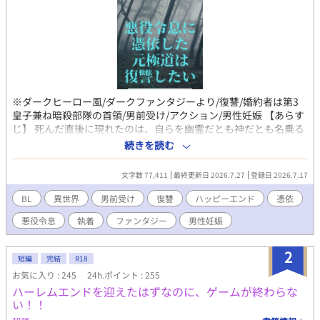
※ダークヒーロー風/ダークファンタジーより/復讐/婚約者は第3
皇子兼ね暗殺部隊の首領/男前受け/アクション/男性妊娠 【あらす
じ】 死んだ直後に現れたのは、自らを幽霊だとも神だとも名乗る
女だった。 とある体に憑依してその体で天寿をまっとうして欲し
続きを読む
いと言われ、了承したツカサだったが、憑依した途端、何故か男
との結婚式の最中で……。 しかも入った体は悪役令息と呼ばれて
文字数 77,411
最終更新日 2026.7.27
登録日 2026.7.17
いる青年のものだった。 その青年、アレスを巡って様々な事実が
発覚していき？ ♡や一言コメ（長文コメも大歓迎🙏✨)で応援して
BL
異世界
男前受け
復讐
ハッピーエンド
憑依
いただけると嬉しいです🥹
悪役令息
執着
ファンタジー
男性妊娠
2
短編
完結
R18
お気に入り : 245
24h.ポイント : 255
ハーレムエンドを迎えたはずなのに、ゲームが終わらな
い！！