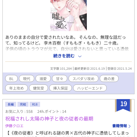
ありのままの自分で愛されたいなあ。 そんなの、無理な話だっ
て、知ってるけど。 李木百樹（すももぎ・ももき）二十歳。
子供の頃のトラウマが元で、自分は愛されないと思っている憑依
型役者。 チャラ男の役が降りたまま街にくり出したある日、目覚
続きを読む
めると隣には見知らぬイケメンが。 どうやらビッチな役が降
りたまま、Ｓ○Ｘしてしまったらしい。 イケメンが目覚める前
文字数 101,284
最終更新日 2021.6.19
登録日 2021.5.24
に逃げ出したのだが、なんとお互い財布を取り違えていて、再び
会うことに。 無事財布を交換後、立ち去ろうとする百樹に、イ
BL
現代
溺愛
甘々
スパダリ攻め
歳の差
ケメン、岡龍介は申し出る。 「俺に教えてくれないか。ゲイの世
年上攻め
健気受
挿入保証
ハッピーエンド
界のこと」 行きずりの関係だったはずが、百樹はどんどん龍介
に惹かれてしまう。 けれど龍介が望んでいるのはきっと〈ビッチ
なおれ〉。 百樹は自分の気持ちにブレーキをかけたまま、引
19
長編
完結
R18
き続きビッチを演じることになるのだが―― 「雨さえやさしく」
お気に入り : 558
24h.ポイント : 14
（コミックRouge原作賞最終選考）で人気のあった、龍介がちゃ
祝福されし太陽の神子と夜の従者の最期
んと幸せになるお話です。 「雨さえやさしく」はこちら
https://www.alphapolis.co.jp/novel/274361563/632319569 ※
伊藤クロエ
書籍情報
エブリスタさん、fujossyさんにも掲載しています。 すでにラス
【《夜の従者》と呼ばれる謎の男×古代の神子に憑依してしまっ
トまで書き上がっているので、手直ししながらの更新で、全20回