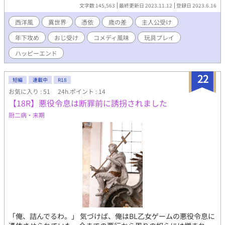
通点も多い、ビリジアンとしてゲームの世界で生きることになっ
文字数 145,563
最終更新日 2023.11.12
登録日 2023.6.16
た。 ゲームはどうでもいいし、仕事もあれば知識もある。個人的
にはラッキーモブとしてのんびり生きようとするが、なぜか、男
西洋風
異世界
憑依
歳の差
主人公受け
相手に婚活することに。 ピンチに陥ったビリジアン。 そこに婚活
年下攻め
おじ受け
コメディ風味
玩具プレイ
を手助けすると言って名乗り出たのが、ゲーム攻略対象者である
マゼンダ。 マゼンダのアドバイスに従って、お見合いを進める
ハッピーエンド
が、お見合いは全然上手くいかないのに、相手は幸せになってい
く。 果たして、ビリジアンの婚活は成功するのか。 ※ゲームのセ
22
クシー担当モテ男×恋に不器用な平凡お人好しおじさん ※魔法要
短編
連載中
R18
素ありますが、エッセンス程度。 ※ゲームの世界ですが、イベン
お気に入り : 51
24h.ポイント : 14
トや主人公達とはほぼ絡みなし。 ※ただモブおじ教師が婚活をが
【18R】悪役令息は断罪前に誘拐されました
んばるお話です。
厨二病・末期
「俺、詰んでるわ。」 気づけば、俺はBL乙女ゲームの悪役令息に