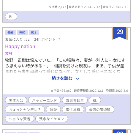
文字数 2,172
最終更新日 2024.12.12
登録日 2024.12.11
BL
29
長編
完結
R18
お気に入り : 52
24h.ポイント : 7
Happy nation
文月
牧野 正樹は悩んでいた。「この頃時々、妻が…別人に…女にす
ら思えない時がある…｣ 相談を受けた親友は「まあ、子供が産
まれたら妻も母親って感じになって、女として感じられなくな
る。よくあること」と笑われるが、果たしてそれだけのことだろ
続きを読む
うか！？ 無駄にカンのいい正樹に戦々恐々な、ワタシ牧野 桜
子の中身は実のところ、Happy nationの住人（時々ね！ ）。
文字数 496,862
最終更新日 2020.12.1
登録日 2020.8.6
そもそもワタシが異世界である地球の『桜子』に憑依している目
的は、魔物の討伐で肉体を死滅させちゃった幼馴染である二つの
男主人公
ハッピーエンド
異世界転生
BL
魂に肉体を与えること。 方法は簡単。ワタシが地球の人間・女
ちょっとヤンデレ？
溺愛
両性具有
最強の魔術師
に憑依して、地球の人間・男と子を成して、二つの魂に「肉体」
も作ること！ まあ。そんな大技。勿論誰もが出来るわけではな
ショタな賢者
残念なイケメン
い。そんなことが出来るのは、神獣であり最高位魔法使いである
俺：本名『サカマキ』だからですよ！ 。 異世界である地球に