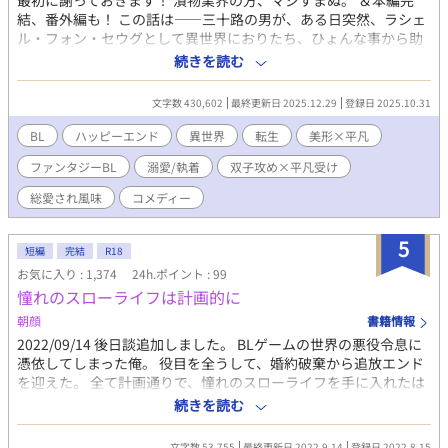
最初に謝っておきます！ 漬物業界の方、マジすまぬ。 ＆本編完
結、番外編も！ この話は――三十路の男が、ある日突然、ラシェ
ル・フォン・セウグとして異世界におりたち、ひょんな事から助
けた８歳の双子と婚約して、ゴ◯チュウもどきから授かった力で
続きを読む
回復薬(漬物味)を作って、なんか頑張るコメディーBLです！
文字数 430,602
最終更新日 2025.12.29
登録日 2025.10.31
BL
ハッピーエンド
異世界
転生
美形×平凡
ファンタジーBL
溺愛/執着
双子攻め×平凡受け
総愛され風味
コメディー
5
短編
完結
R18
お気に入り : 1,374
24h.ポイント : 99
憧れのスローライフは計画的に
朝顔
書籍情報
2022/09/14 後日談追加しました。 BLゲームの世界の悪役令息に
憑依してしまった俺。 役目を全うして、婚約破棄から追放エンド
を迎えた。 全て計画通りで、憧れのスローライフを手に入れたは
ずだった。 誰にも邪魔されない田舎暮らしで、孤独に生きていこ
続きを読む
うとしていたが、謎の男との出会いが全てを変えていく……。 ◇
ハッピーエンドを迎えた世界で、悪役令息だった主人公のその後
文字数 53,755
最終更新日 2022.9.14
登録日 2022.8.15