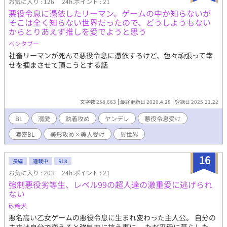
お気に入り : 126
24h.ポイント : 21
悪役令息に憑依したリーマン。ゲームの中か知らないが
そこは全く知らない世界だったので、どうしようもない
からとりあえず推しを愛でようと思う
ペンタブー
社畜リーマンが死んで悪役令息に憑依するけど、色々頑張って幸
せを掴まさせて頂こうとする話
文字数 258,663
最終更新日 2026.4.28
登録日 2025.11.22
BL
溺愛
執着攻め
ヤンデレ
悪役令息受け
濃密BL
美形攻め×美人受け
異世界
16
長編
連載中
R18
お気に入り : 203
24h.ポイント : 21
強制悪役劣等生、レベル99の超人達の激重愛に逃げられ
ない
砂糖犬
悪名高い乙女ゲームの悪役令息に生まれ変わった主人公。 自分の