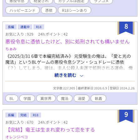
悪役令息
総愛され
カップルは固定
ラブコメ
てくれなくてむしろどんどん懐いてしまう。 しかも儚げ美人主人
める世界のお話です。
公に成長するはずなのに、なぜか正反対に逞しく成長してしま
ハッピーエンド
憑依
R18シーンあり
い……。 なんとかシナリオ通りに軌道修正しようと奮闘するのだ
が思いもよらぬ方向に……。 嫌われ者の悪役令息なのに、他のキ
8
ャラ達とも仲良くなってしまう。 健は新しい世界で幸せを見つけ
長編
連載中
R18
ることができるのか。 ※※※ 悪役令息になりきれなかった主人公
お気に入り : 929
24h.ポイント : 42
が総愛されするお話です。 恋愛面では固定カプ。 子供時代スター
悪役令息に憑依したけど、別に処刑されても構いません
トなので、R18シーンは十八歳からなります。 ※他サイトでも同
ちぁみ
時連載しております。
《2025/3/31 6章で本編完結済み》 元受験生の俺は、「愛と光の
魔法」というBLゲームの悪役令息シアン・シュドレーに憑依
（？）してしまう。彼は、主人公殺人未遂で処刑される運命。 俺
はそんな運命に立ち向かうでもなく、なるようになる精神で死を
続きを読む
待つことを決める。 舞台は、魔法学園。 悪役としての務めを放棄
し静かに余生を過ごしたい俺だが、謎の隣国の特待生イブリン・
文字数 227,905
最終更新日 2026.6.9
登録日 2024.2.26
ヴァレントに気に入られる。 なんだかんだでゲームのシナリオに
巻き込まれる俺は何度もイブリンに救われ…？ ※旧タイトル『愛
BL
学園
異世界
魔法
溺愛
執着
と死ね』
9
長編
完結
R18
お気に入り : 670
24h.ポイント : 42
【完結】竜王は生まれ変わって恋をする
オレンジペコ