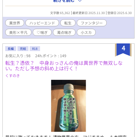
続きを読む
た主人公を、男は優しく労わる。元の世界に戻る方法と元の身体
の持ち主の魂を身体に戻す方法を調べないといけないのに、なぜ
文字数 65,362
最終更新日 2025.11.30
登録日 2025.6.30
か男はゆっくり探せばいいと主人公に微笑む。 まるで自分が憑依
していることを忘れているかのように甘く優しく接してくる男に
異世界
ハッピーエンド
転生
ファンタジー
次第に惹かれていく主人公だったが、ある日元の身体の持ち主の
美形×平凡
♡喘ぎ
濁点喘ぎ
小スカ
記憶を夢に見るようになり――。 本編全2話＋おまけ1話。 成分
表：♡喘ぎ 濁点喘ぎ アナル舐め 潮吹き 結腸責め おまけ②
成分表：小スカ ゆるファンタジーな世界観です。
4
長編
完結
R18
お気に入り : 98
24h.ポイント : 149
転生？憑依？ 中身おっさんの俺は異世界で無双しな
い。ただし予想の斜め上は行く！
くすのき