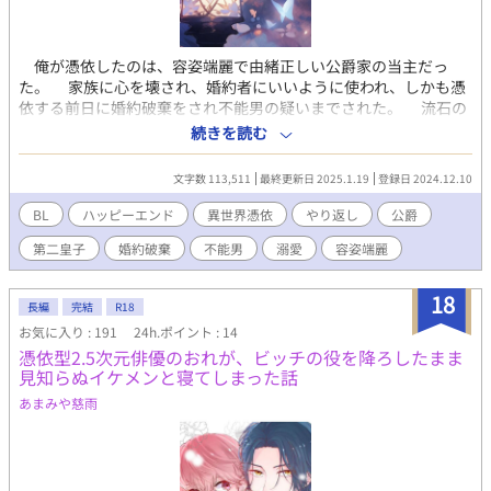
俺が憑依したのは、容姿端麗で由緒正しい公爵家の当主だっ
た。 家族に心を壊され、婚約者にいいように使われ、しかも憑
依する前日に婚約破棄をされ不能男の疑いまでされた。 流石の
俺もこの現状にキレたため、元婚約者に仕返しをする事を決意す
続きを読む
る。 計画のために、元婚約者の今の婚約者、第二皇子を狙う
が……懐かれてないか？ ※以前作ったものを改稿しBL版にリメ
文字数 113,511
最終更新日 2025.1.19
登録日 2024.12.10
イクしました。 ※他のサイトにも投稿しています。 ※一部改
稿しました。 ※R-18部分を追加しました。タイトルに＊マーク
BL
ハッピーエンド
異世界憑依
やり返し
公爵
を付けています。苦手な方は飛ばしても大丈夫です。（アルファ
第二皇子
婚約破棄
不能男
溺愛
容姿端麗
ポリスのみ）
18
長編
完結
R18
お気に入り : 191
24h.ポイント : 14
憑依型2.5次元俳優のおれが、ビッチの役を降ろしたまま
見知らぬイケメンと寝てしまった話
あまみや慈雨