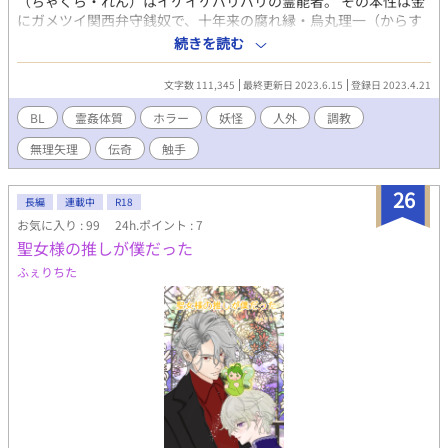
（ちゃくら・れん）はイケイケバリバリの霊能者。 その本性は金
にガメツイ関西弁守銭奴で、十年来の腐れ縁・烏丸理一（からす
ま・りいち）を馬車馬の如くこき使っていた。 昔馴染みの修験
続きを読む
者・煤祓正（すすはら・せい）に会うため久しぶりに十江村を訪
れた茶倉は、個人的に因縁ある正の息子・玄（げん）と再会を果
文字数 111,345
最終更新日 2023.6.15
登録日 2023.4.21
たす。 茶倉と玄は十五年前「稚児の戯」と呼ばれる術者の子弟の
技比べに参加した間柄だが、玄は自分を下し、勝利を掴んだ茶倉
BL
霊姦体質
ホラー
妖怪
人外
調教
を恨んでいた。 一方十江村では、祭りの日に開催される稚児行列
無理矢理
伝奇
触手
で神隠しが起きていた。 正と共に山奥で修行していた茶倉は、嘗
て消えた稚児たちが戯れる現場に出くわし、神隠しのカラクリを
看破するのだが……。 （ホラー/ミステリー/触手/人外/異種姦/凌
26
長編
連載中
R18
辱/無理矢理/SМ/調教/執着/関西弁/誘い受け） ※時系列的には
お気に入り : 99
24h.ポイント : 7
「死神問答」と「憑依狂言」の間。東北で修行中の茶倉の話で
聖女様の推しが僕だった
す。 ※浮気描写有りなので注意。茶倉が受けに回っています。 表
紙：ｶﾂﾊｼ（@katsuhashi_TW）様 挿絵：甘夜にふる
ふぇりちた
（@amayo2_full）様