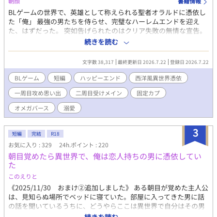
朝顔
書籍情報
BLゲームの世界で、英雄として称えられる聖者オラルドに憑依し
た「俺」 最強の男たちを侍らせ、完璧なハーレムエンドを迎え
た、はずだった。 突如告げられたのはクリア失敗の無情な宣告。
「ふざけるな！」俺の叫びも虚しく、強制的に二周目のプレイが
続きを読む
始まってしまう。 しかも二周目に憑依したのは、貧しい村人Aと
いうモブ。 ステータスもスキルもなしの絶望的な状況で、どうや
文字数 38,317
最終更新日 2026.7.22
登録日 2026.7.22
って国の英雄たちと恋愛しろっていうんだ！？ それでも諦めきれ
ない俺は一発逆転ガチャでとんでもない奇跡を起こす。 突然、世
BLゲーム
短編
ハッピーエンド
西洋風異世界憑依
界は特殊な性別が存在する『オメガバース』の世界へと変貌を遂
一周目攻め思い出
二周目受けメイン
固定カプ
げた！ オメガに変化した俺は、ついに運命の出会いを果たす。 絶
望の底からの運命の番を射止めて、ハッピーエンドに辿り着ける
オメガバース
溺愛
のか！？ ※四万字程度全エピソード完結済みで投稿。 ※一周目は
ハーレムですが思い出描写のみ、お話のメインは二周目で固定カ
3
プになります。
短編
完結
R18
お気に入り : 329
24h.ポイント : 220
朝目覚めたら異世界で、俺は恋人持ちの男に憑依してい
た
このえりと
《2025/11/30 おまけ②追加しました》 ある朝目が覚めた主人公
は、見知らぬ場所でベッドに寝ていた。部屋に入ってきた男に話
の話を聞いているうちに、どうやらここは異世界で自分はその男
の恋人の身体に憑依してしまっていたのだと気づく。 事情を話し