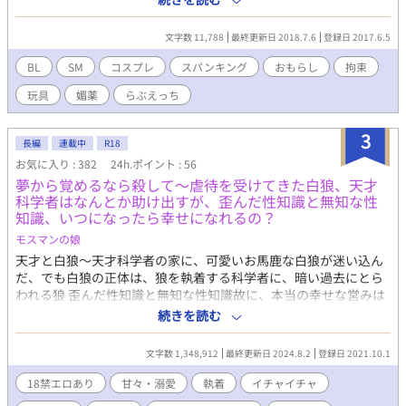
す。 ￣￣￣￣￣￣￣￣
文字数 11,788
最終更新日 2018.7.6
登録日 2017.6.5
BL
SM
コスプレ
スパンキング
おもらし
拘束
玩具
媚薬
らぶえっち
3
長編
連載中
R18
お気に入り : 382
24h.ポイント : 56
夢から覚めるなら殺して〜虐待を受けてきた白狼、天才
科学者はなんとか助け出すが、歪んだ性知識と無知な性
知識、いつになったら幸せになれるの？
モスマンの娘
天才と白狼〜天才科学者の家に、可愛いお馬鹿な白狼が迷い込ん
だ、でも白狼の正体は、狼を執着する科学者に、暗い過去にとら
われる狼 歪んだ性知識と無知な性知識故に、本当の幸せな営みは
できるの？ ジョン 白い長髪に可愛い系イケメン 身長は190セン
続きを読む
チ以上もある、細マッチョ体型 お馬鹿で、食いしん坊、辛い過去
から少々ヤンデレ気味 アキラ 科学者で天才、綺麗系イケメン メ
文字数 1,348,912
最終更新日 2024.8.2
登録日 2021.10.1
ガネにボサボサ頭で見た目に無頓着 身長は170センチ以上、かな
り細い 頭がよく、コミュ障、人から嫌煙された過去から、ジョン
18禁エロあり
甘々・溺愛
執着
イチャイチャ
に執着気味 ジョンは飼い主にかなりひどい虐待をされていた。そ