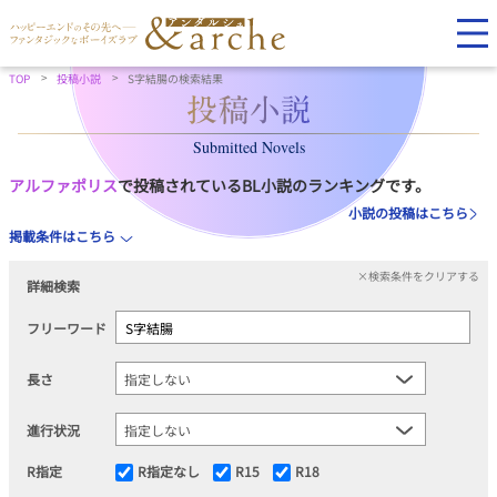
TOP
投稿小説
S字結腸の検索結果
Submitted Novels
アルファポリス
で投稿されているBL小説のランキングです。
小説の投稿はこちら
掲載条件はこちら
×検索条件をクリアする
詳細検索
フリーワード
長さ
進行状況
R指定
R指定なし
R15
R18