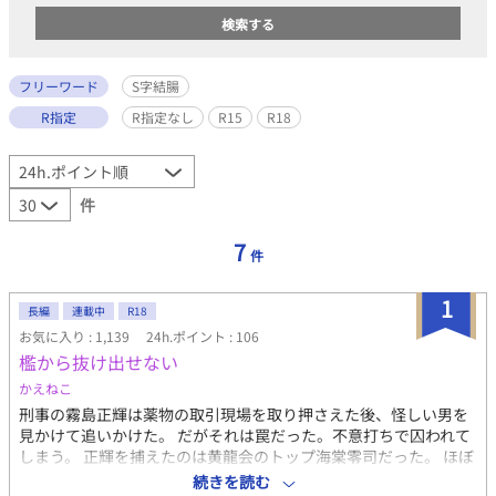
フリーワード
S字結腸
R指定
R指定なし
R15
R18
件
7
件
1
長編
連載中
R18
お気に入り : 1,139
24h.ポイント : 106
檻から抜け出せない
かえねこ
刑事の霧島正輝は薬物の取引現場を取り押さえた後、怪しい男を
見かけて追いかけた。 だがそれは罠だった。不意打ちで囚われて
しまう。 正輝を捕えたのは黄龍会のトップ海棠零司だった。 ほぼ
エロ。ストーリーはあってないようなもの。 ヤクザに囚われた刑
続きを読む