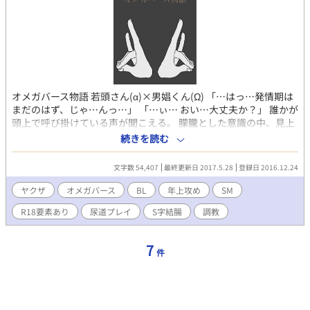
オメガバース物語 若頭さん(α)×男娼くん(Ω) 「…はっ…発情期は
まだのはず、じゃ…んっ…」 「…ぃ… おい…大丈夫か？」 誰かが
頭上で呼び掛けている声が聞こえる。 朦朧とした意識の中、見上
げることも出来ず視線の先にある相手のズボンの裾に手を伸ば
続きを読む
す。 そこでプツッと何かが切れたように気を失った。 ーーーーー
ーーーーーーーーーーーーーーー 性描写を多く含むR-18作品です
文字数 54,407
最終更新日 2017.5.28
登録日 2016.12.24
ので苦手な方や18歳未満の方はブラウザバックしてください。 検
索用 オメガバース ドライオーガズム S字結腸 アブノーマル SM と
ヤクザ
オメガバース
BL
年上攻め
SM
ころてん
R18要素あり
尿道プレイ
S字結腸
調教
7
件