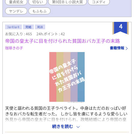
童貞処女
切ない
第9回ＢＬ小説大賞
コメディ
こから逃げ出して、迷い込んだのは天才科学者アキラの家 取り返
そうとする飼い主にアキラは立ち向かう。 可愛いジョンをこれ以
ヤンデレ
もふもふ
上、傷つけさせないために。 そして迎えるは、甘々生活のハズが
ジョンの間違った性知識＆アキラの無知がとんでもない性生活に
4
二人がヤンデレ気味 ジョンは痛い可哀想な表現がありますが、二
ｼｮｰﾄｼｮｰﾄ
完結
R18
人はひたすら甘々ですが、プレイは激しいです。 ジョンが優しい
お気に入り : 465
24h.ポイント : 42
口調てすが、やってることがＳです。 アキラが純粋で無知です
帝国の皇太子に目を付けられた貧国おバカ王子の末路
が、体がMになります。 18禁になります。 明記しておきますの
珈琲きの子
書籍情報
で、苦手な方は飛ばしてください。 お気に入り登録、しおり、あ
りがとうございます。感想、お待ちしています。 読んてみたいプ
レイありましたら、ぜひに教えてください。 18禁 溺愛 執着
SM 浣腸 甘々 ハッピーエンド スパンキング 鞭 アナル、
アナルパール、せつない、ヤンデレ、おもらし、拡張、S字結腸
天使と謳われる貧国の王子ラベライト。中身はただのおっぱい好
きなおバカな転生者だった。 しかし皆を虜にするような愛らしい
外見から帝国の皇太子に目を付けられ、政略結婚により帝国の皇
太子妃に迎え入れられる。 おバカなラベライトはそんなことも露
続きを読む
知らず、世界最先端の技術を持つ帝国に住めることを喜ぶのだ