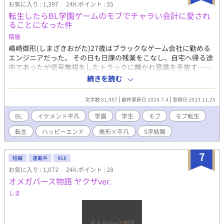
お気に入り : 1,397
24h.ポイント : 35
転生したらBL学園ゲームのモブでチャラい会計に愛され
ることになった件
陌屋
嶋崎御形(しまざきおがた)27歳はブラックなゲーム会社に勤める
エンジニアだった。 その日も日課の残業をこなし、自宅へ帰る途
中であったが信号無視をしたトラックに轢かれ意識を手放す……
次に目を覚ますとそこは勤め先から販売されたヒット作BLゲーム
続きを読む
【青薔薇学園物語】通称青学の世界で… 何故かモブなのに攻略対
象のチャラい会計から愛されながら学園生活を送る事になった、
文字数 81,987
最終更新日 2024.7.4
登録日 2023.11.25
平凡の非凡な物語。
BL
イケメン×平凡
学園
学生
モブ
モブ転生
転生
ハッピーエンド
美形×平凡
S字結腸
7
短編
連載中
R18
お気に入り : 1,072
24h.ポイント : 28
オメガバース物語 ヤクザver.
しま