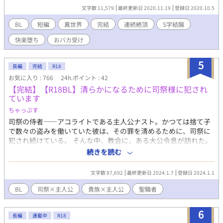
が…… マッチョ皇太子×外見天使なおバカ王子のアホエロ物語。
文字数 11,579
最終更新日 2020.11.19
登録日 2020.10.5
※半分無理矢理の快楽堕ちです。
BL
短編
異世界
完結
連続絶頂
S字結腸
快楽堕ち
おバカ受け
5
長編
完結
R18
お気に入り : 766
24h.ポイント : 42
【完結】【R18BL】清らかになるために司祭様に犯され
ています
ちゃっぷす
司祭の侍者――アコライトである主人公ナスト。かつては捨て子
で数々の盗みを働いていた彼は、その罪を清めるために、司祭に
犯され続けている。 そんな中、教会に、ある大公令息が訪れた。
大公令息はナストが司祭にされていることを知り――！？ ※ご注
続きを読む
意ください※ ※基本的に全キャラ倫理観が欠如してます※ ※頭お
かしいキャラが複数います※ ※主人公貞操観念皆無※ 【以下特殊
文字数 87,692
最終更新日 2024.1.7
登録日 2024.1.1
性癖】 ※射精管理※尿排泄管理※ペニスリング※媚薬※貞操帯※
放尿※おもらし※S字結腸※
BL
司祭×主人公
貴族×主人公
聖職者
6
長編
連載中
R18