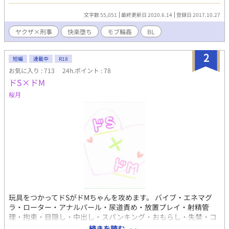
事が監禁凌辱される話が書きたかっただけ。 「なろう」にも掲載
済。 転載にあたり、少々文章の修正・追加をしていますが、話の
文字数 55,051
最終更新日 2020.6.14
登録日 2017.10.27
筋に影響はありません。 ※ 媚薬・尿道異物挿入・S字結腸・モ
ブ輪姦あり 要注意
ヤクザ×刑事
快楽堕ち
モブ輪姦
BL
2
短編
連載中
R18
お気に入り : 713
24h.ポイント : 78
ドS×ドM
桜月
玩具をつかってドSがドMちゃんを攻めます。 バイブ・エネマグ
ラ・ローター・アナルパール・尿道責め・放置プレイ・射精管
理・拘束・目隠し・中出し・スパンキング・おもらし・失禁・コ
スプレ・S字結腸・フェラ・イマラチオなどです。 2人は両思いで
続きを読む