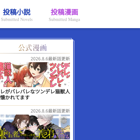
投稿小説
投稿漫画
Submitted Novels
Submitted Manga
2026.8.6最新話更新
レがバレバレなツンデレ猫獣人
懐かれてます
2026.8.6最新話更新