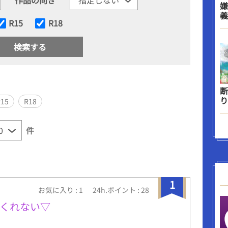
嫌
義
R15
R18
断
り
R15
R18
件
1
お気に入り : 1
24h.ポイント : 28
くれない▽