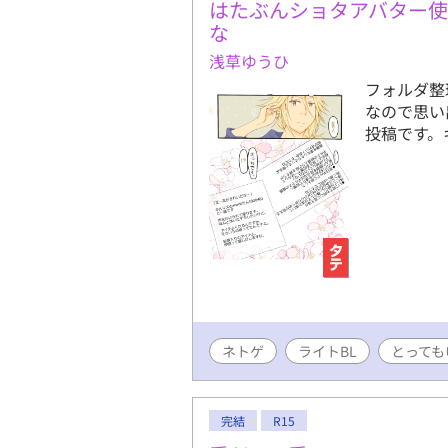
はたぶんショタアバター
な
浅草ゆうひ
フォルダ整
なので思い
投稿です。
ネトゲ
ライトBL
とっても
完結
R15