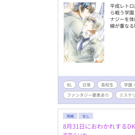
平成レトロ
ら戦う学園
ナジーを体
線が重なる
BL
日常
高校生
学園
ファンタジー要素あり
ミステ
完結
なし
8月31日におわかれするD
天宮らいか