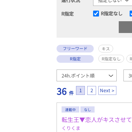
R指定なし
R指定
フリーワード
キス
R指定
R指定なし
36
1
2
Next
件
連載中
なし
転生王▼恋人がキスさせて
くりくま