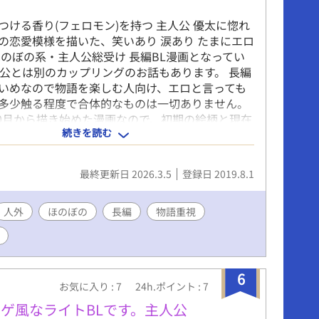
つける香り(フェロモン)を持つ 主人公 優太に惚れ
の恋愛模様を描いた、笑いあり 涙あり たまにエロ
ほのぼの系・主人公総受け 長編BL漫画となってい
人公とは別のカップリングのお話もあります。 長編
いめなので物語を楽しむ人向け、エロと言っても
多少触る程度で合体的なものは一切ありません。
年10月から描き始めた漫画なので、初期の絵柄と現在
続きを読む
いぶ違っていますが、描きながら画力アップに努
で生温かい目で見てやって下さいm(_ _)m
3.15 商業移行により、【名前は契約？】以降の本編
最終更新日 2026.3.5
登録日 2019.8.1
外編を削除しました。
人外
ほのぼの
長編
物語重視
6
お気に入り : 7
24h.ポイント : 7
ゲ風なライトBLです。主人公