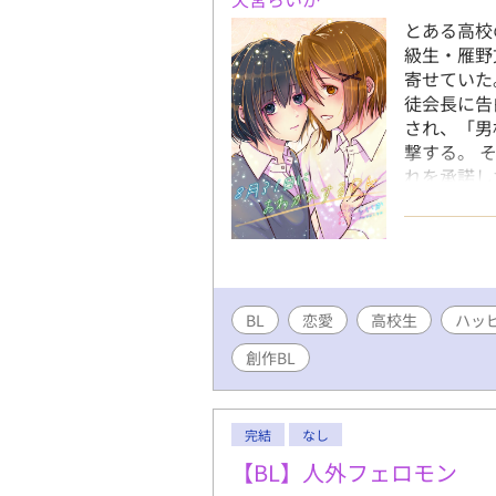
とある高校
級生・雁野
寄せていた
徒会長に告
され、「男
撃する。 
れを承諾し
みの間だけ
深いけど肝
め気味の健
るBL！
BL
恋愛
高校生
ハッ
創作BL
完結
なし
【BL】人外フェロモン