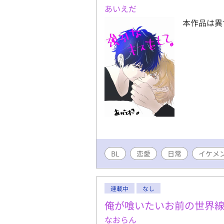
あいえだ
本作品は異
BL
恋愛
日常
イケメ
連載中
なし
俺が喰いたいお前の世界
なおらん