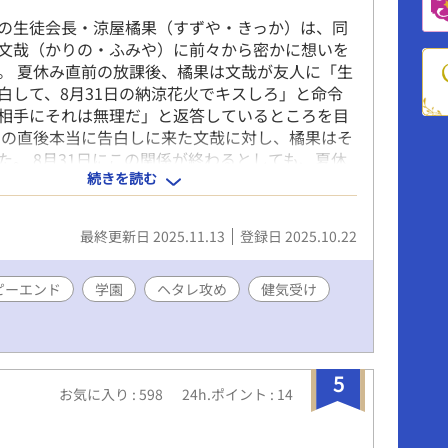
の生徒会長・涼屋橘果（すずや・きっか）は、同
文哉（かりの・ふみや）に前々から密かに想いを
。 夏休み直前の放課後、橘果は文哉が友人に「生
白して、8月31日の納涼花火でキスしろ」と命令
相手にそれは無理だ」と返答しているところを目
その直後本当に告白しに来た文哉に対し、橘果はそ
た。 8月31日にこの関係が終わるとしても、夏休
続きを読む
でも好きな人との思い出が欲しかったから。 愛は
心なところがキマらないヘタレ攻め×最初から諦
気受けの、37日間の夏休みで思い出たくさんつく
最終更新日 2025.11.13
登録日 2025.10.22
ピーエンド
学園
ヘタレ攻め
健気受け
5
お気に入り : 598
24h.ポイント : 14