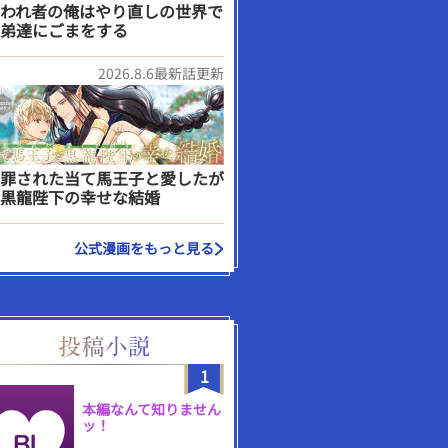
われ者の俺はやり直しの世界で
弟達にごまをする
2026.8.6最新話更新
罪された当て馬王子と愛したが
黒龍陛下の幸せな結婚
公式漫画をもっと見る
1
本編なんて知りません
ッ！