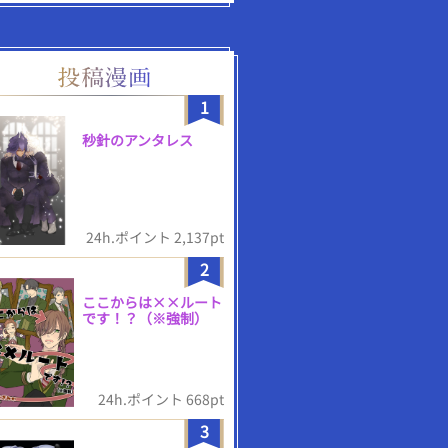
1
秒針のアンタレス
24h.ポイント 2,137pt
2
ここからは××ルート
です！？（※強制）
24h.ポイント 668pt
3