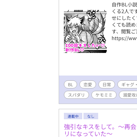
自作BL小
くる2人で
せにしたく
くても読め
す、閲覧ご
https://ww
BL
恋愛
日常
ギャグ
スパダリ
ケモミミ
溺愛攻
連載中
なし
強引なキスをして。～再会
リになっていた～