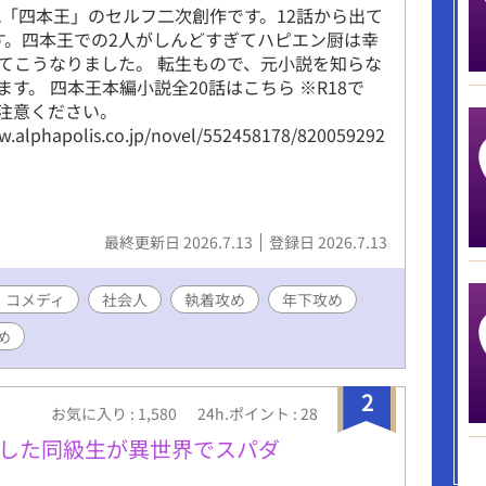
説「四本王」のセルフ二次創作です。12話から出て
す。四本王での2人がしんどすぎてハピエン厨は幸
てこうなりました。 転生もので、元小説を知らな
ます。 四本王本編小説全20話はこちら ※R18で
注意ください。
w.alphapolis.co.jp/novel/552458178/820059292
最終更新日 2026.7.13
登録日 2026.7.13
・コメディ
社会人
執着攻め
年下攻め
め
2
お気に入り : 1,580
24h.ポイント : 28
した同級生が異世界でスパダ