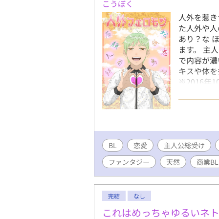
こうぼく
人外を惹き
た人外や人
あり？な 
ます。 主
で内容が濃
キスや体を
※2016
の絵柄がだ
めているの
※2020.
と一部の番
BL
恋愛
主人公総受け
ファンタジー
天然
商業BL
完結
なし
これはめっちゃゆるいネト