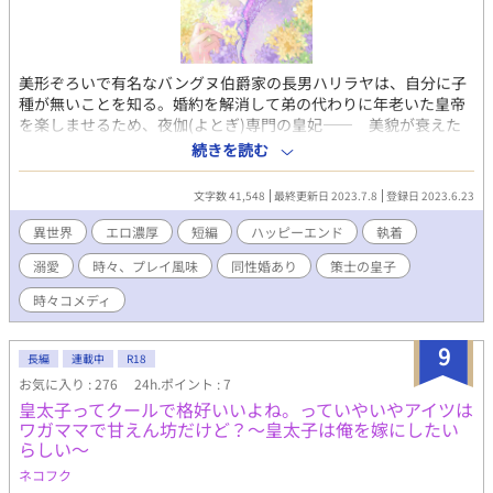
美形ぞろいで有名なバングヌ伯爵家の長男ハリラヤは、自分に子
種が無いことを知る。婚約を解消して弟の代わりに年老いた皇帝
を楽しませるため、夜伽(よとぎ)専門の皇妃―― 美貌が衰えた
ら引退する“使いすての皇妃”となる。 性機能が衰えた老皇帝の代
続きを読む
理のクバラ皇子に、ハリラヤは老皇帝の前で淫らに抱かれる。 暗
い後宮生活を覚悟していたハリラヤは、学園生時代から憧れてい
文字数 41,548
最終更新日 2023.7.8
登録日 2023.6.23
たクバラ皇子に夜伽の後…「ラーヤ、愛しているよ」と告白され
―― 😘濃厚エロが多めなので、エロが苦手な方には、おすすめ出
異世界
エロ濃厚
短編
ハッピーエンド
執着
来ないお話です。ご注意を！
溺愛
時々、プレイ風味
同性婚あり
策士の皇子
時々コメディ
9
長編
連載中
R18
お気に入り : 276
24h.ポイント : 7
皇太子ってクールで格好いいよね。っていやいやアイツは
ワガママで甘えん坊だけど？〜皇太子は俺を嫁にしたい
らしい〜
ネコフク