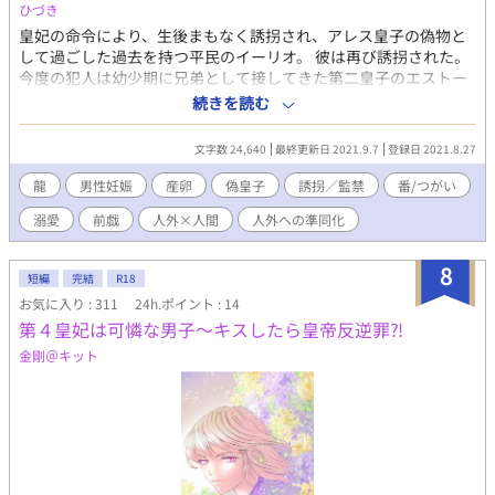
ひづき
皇妃の命令により、生後まもなく誘拐され、アレス皇子の偽物と
して過ごした過去を持つ平民のイーリオ。 彼は再び誘拐された。
今度の犯人は幼少期に兄弟として接してきた第二皇子のエストー
ルだ。 彼はイーリオの意志など無視して愛でてくる。 ───とこ
続きを読む
ろでツガイって何？ ※最終的にな受けが人外化？していき、男性
妊娠、産卵などに至る予定。詳細な描写は避けましたが、くれぐ
文字数 24,640
最終更新日 2021.9.7
登録日 2021.8.27
れもご注意ください。 ■全12話 ■毎日21時 更新予定 ■2021年9
月7日 完結 ■HOT 16位 2021/09/10 01:15 びっくりヽ('ㅅ' ;ヽ三
龍
男性妊娠
産卵
偽皇子
誘拐／監禁
番/つがい
ﾉ; 'ㅅ')ﾉ ありがとうございます<(_ _)>〈 ｺﾞﾝ!〕 ■お気に入り
溺愛
前戯
人外×人間
人外への準同化
800 超え 2021/09/13 02:35 あばばばば:(´◦ω◦｀):
8
短編
完結
R18
お気に入り : 311
24h.ポイント : 14
第４皇妃は可憐な男子～キスしたら皇帝反逆罪⁈
金剛＠キット