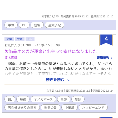
文字数 23,575
最終更新日 2025.12.12
登録日 2025.12.12
中世
BL
短編
皇太子妃
4
短編
完結
R18
お気に入り : 1,788
24h.ポイント : 99
欠陥品オメガが運命と出会って幸せになりました
波木真帆
書籍情報
「瑞季、お前……朱皇帝の皇妃となるべく嫁いでくれ」 父上から
の言葉に愕然としたのは、私が発情しないオメガだから。 愛され
もせずただ皇妃として存在していればいいだけなんて……そんな
のはイヤだ。 でも、無情にも輿入れの日は近づいてきて……。 中
続きを読む
華風か和風のオメガバースを読んでみたい！ そんなリクエストを
いただいて試しに書いてみましたが、オメガバース初心者なので
文字数 42,845
最終更新日 2026.2.3
登録日 2022.6.24
これくらいが限界です（汗） かなり短いお話ですが、希望があれ
ば続きは書くかもです。 ハッピーエンド小説ですので、楽しんで
BL
短編
オメガバース
皇帝
皇妃
いただけると嬉しいです♡ R18には※つけます。
男性妊娠ありの世界
運命の番
中華風
ハッピーエンド