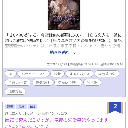
「甘い匂いがする。今夜は俺の部屋に来い」 【亡き恋人を一途に
想う冷徹な帝国宰相】×【誇り高きオメガの皇妃警護騎士】 皇妃
警護騎士のアシェルは、冷徹な帝国宰相・ルシアンに密かな恋情
を抱いていた。しかし、ルシアンの胸にあるのは、三年前に契り
続きを読む
を交わした亡き恋人への消えぬ愛だけ。 実るはずのない恋だった
が、視察先の夜、アシェルは薬が効かずに猛烈な『ヒート』を発
文字数 191,239
最終更新日 2026.6.14
登録日 2026.5.16
症してしまう。オメガの匂いに誘われ現れたルシアンは、部下の
体調管理のための「処置」と言い放ち、アシェルを寝台へ押し倒
BL
ハッピーエンド
執着
オメガバース
身分差の恋
した。 激しい律動に啼き、ルシアンの凶暴な熱に蕩かされていく
片想い/一途
健気受け
切ない片思い
独占欲
肉体。 「二度と、あの方の綺麗な心を汚さない」と夜明けに懺悔
し、完璧な騎士に戻ろうとするアシェルだったが、ルシアンは再
冷徹攻め
び彼を夜の部屋へと誘い――。 壊れるほどの抑制剤で本能を殺そ
うとする騎士と、愛なき瞳でオメガを貪り尽くす宰相の、淫らな
2
執着ロマンス。
短編
完結
R15
お気に入り : 1,084
24h.ポイント : 170
娼館で死んだΩですが、竜帝の溺愛皇妃やってます
こたん２号(めがねあざらし)