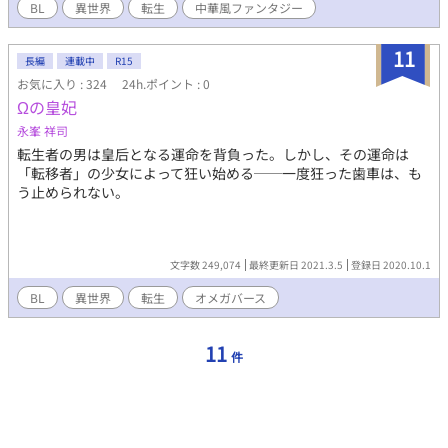
その世界へ転生していた。 しかも、主人公の少女が死んだ二十五
BL
異世界
転生
中華風ファンタジー
年後の世界に。 その世界では、土、金、水、火、緑、人々はどれ
かの能力を持ち、それを戦や生活に役立てていた。 俺は超美貌の
11
宦官、玄 思恭に転生していた。しかも、あまりに美しすぎるせ
長編
連載中
R15
いか去勢されずに後宮入りを果たしていた。 とりあえず水属性ら
お気に入り : 324
24h.ポイント : 0
しいので能力を磨くことにするが…？ 「へ？お前、西方にいらっ
Ωの皇妃
しゃる第四皇子のお付きになるって採用試験申し込んでただ
永峯 祥司
ろ？」 「…………そうなの？」 さっそく都を離れて遠く離れた地
転生者の男は皇后となる運命を背負った。しかし、その運命は
へ向かうこととなり…！？ 果たして愚鈍と噂の第四王子はどんな
「転移者」の少女によって狂い始める──一度狂った歯車は、も
人物なのか。 「ようこそ。よろしくね？」 「あれ、お前、生きて
う止められない。
たんだ？」 実は超腹黒……！？ ※皇子×宦官 ※R-18要素は少し
先になります。
文字数 249,074
最終更新日 2021.3.5
登録日 2020.10.1
BL
異世界
転生
オメガバース
11
件