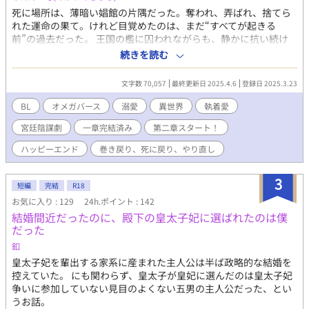
死に場所は、薄暗い娼館の片隅だった。奪われ、弄ばれ、捨てら
れた運命の果て。けれど目覚めたのは、まだ“すべてが起きる
前”の過去だった。 王国の檻に囚われながらも、静かに抗い続け
た日々。その中で出会った“彼”が、冷え切った運命に、初めて温
続きを読む
もりを灯す。 運命を塗り替えるために歩み始めた、険しくも孤独
な道の先。そこで待っていたのは、金の瞳を持つ竜帝—— 「お前
文字数 70,057
最終更新日 2025.4.6
登録日 2025.3.23
を、誰にも渡すつもりはない」 溺愛、独占、そしてトラヴィスの
宮廷に渦巻く陰謀と政敵たち。死に戻ったΩは、今度こそ自分自
BL
オメガバース
溺愛
異世界
執着愛
身を救うため、皇妃として“未来”を手繰り寄せる。 愛され、試さ
宮廷陰謀劇
一章完結済み
第二章スタート！
れ、それでも生き抜くために——第二章、ここに開幕。
ハッピーエンド
巻き戻り、死に戻り、やり直し
3
短編
完結
R18
お気に入り : 129
24h.ポイント : 142
結婚間近だったのに、殿下の皇太子妃に選ばれたのは僕
だった
釦
皇太子妃を輩出する家系に産まれた主人公は半ば政略的な結婚を
控えていた。 にも関わらず、皇太子が皇妃に選んだのは皇太子妃
争いに参加していない見目のよくない五男の主人公だった、とい
うお話。