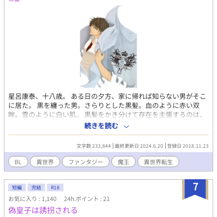
星呂康泰、十八歳。 ある日の夕方、家に帰れば知らない男がそこ
に居た。 黒を纏った男。さらりとした黒髪。血のように赤い双
眸。雪のように白い肌。 黒髪をかき分けて存在を主張するのは、
後方に捻れて伸びるムフロンのような一対の角。 本来なら白いは
続きを読む
ずの目玉は黒い。 「お帰りなさいませ、皇妃閣下」 男は美しく微
笑んだ。 ---------------------------------------- ▽なろうさんでもこっそ
文字数 233,844
最終更新日 2024.6.20
登録日 2018.11.23
り公開中▽ https://ncode.syosetu.com/n3184fb/
BL
異世界
ファンタジー
魔王
異世界転生
7
短編
完結
R18
お気に入り : 1,140
24h.ポイント : 21
偽皇子は誘拐される