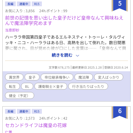
5
長編
連載中
R15
お気に入り : 3,856
24h.ポイント : 99
前世の記憶を思い出した皇子だけど皇帝なんて興味ねえ
んで魔法陣学究めます
当意即妙
ハーララ帝国第四皇子であるエルネスティ・トゥーレ・タルヴィ
ッキ・ニコ・ハーララはある日、高熱を出して倒れた。数日間悪
夢に魘され、目が覚めた彼が口にした言葉は…… 「皇帝なんて興
味ねえ！俺は魔法陣究める！」 天使のような容姿に有るまじき口
続きを読む
調で、これまでの人生を全否定するものだった。 ＊ * ＊ * ＊ * ＊
* ＊ 母親である第二皇妃の傀儡だった皇子が前世を思い出して、
文字数 678,175
最終更新日 2025.1.28
登録日 2020.6.14
我が道を行くようになるお話。主人公は研究者気質の変人皇子
で、お相手は真面目な専属護衛騎士です。 ○注意◯ ・基本コメデ
異世界
皇子
帝位継承権争い
魔法陣
変人ばっかり
ィ時折シリアス。 ・健全なBL（予定）なので、R-15は保険。 ・
転生
BL
護衛騎士×皇子
行き当たりばったり
最初は恋愛要素が少なめ。 ・主人公を筆頭に登場人物が変人ばっ
かり。 ・本来の役割を見失ったルビ。 ・おおまかな話の構成はし
健全（予定）
ているが、基本的に行き当たりばったり。 エロエロだったり切な
かったりとBLには重い話が多いなと思ったので、ライトなBLを自
6
家供給しようと突発的に書いたお話です。行き当たりばったりの
長編
連載中
R15
展開が作者にもわからないお話ですが、よろしくお願いします。
お気に入り : 2,573
24h.ポイント : 42
2020/09/05 内容紹介及びタグを一部修正しました。
セカンドライフは魔皇の花嫁
仁蕾