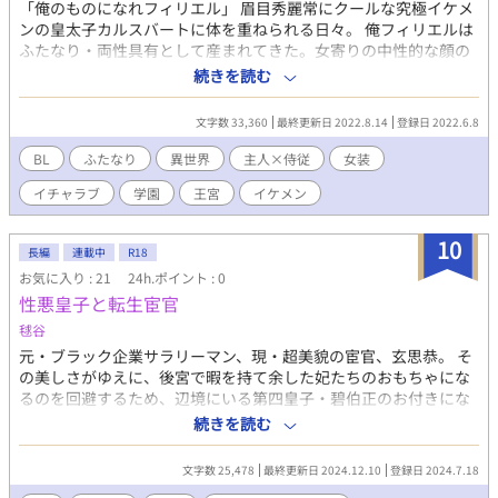
「俺のものになれフィリエル」 眉目秀麗常にクールな究極イケメ
ンの皇太子カルスバートに体を重ねられる日々。 俺フィリエルは
ふたなり・両性具有として産まれてきた。女寄りの中性的な顔の
為、ワガママ皇太子が幼い頃から俺を令嬢としてパーティーへ参
続きを読む
加させたりやたらスキンシップが多かった。 でも俺はずっと男と
して育ってきたんだ。なのに14歳の時に生理がきてから皇妃様と
文字数 33,360
最終更新日 2022.8.14
登録日 2022.6.8
母が喜びカルも二人の時しかしなかったスキンシップをおおっぴ
らにするようになってしまった。 周りは諌めると思いきや温かい
BL
ふたなり
異世界
主人×侍従
女装
目で見ている・・・？ カルはというと乳兄弟として幼い頃から一
イチャラブ
学園
王宮
イケメン
緒にいる俺をずっと抱こうとしていたらしい。うん、知ってた。
気づいていたけど気づかないふりをしていた。 そんなカルスバー
トの15歳の誕生日に俺をくれだと⁉ クールな皇太子が乳兄弟を娶
10
長編
連載中
R18
る為に体と行動で気持ちを伝え気づいていない気持ちを自覚させ
お気に入り : 21
24h.ポイント : 0
ようとするお話。 基本イチャイチャラブラブ。 ※オメガバースで
性悪皇子と転生宦官
はありません。ふたなりです。話の流れで妊娠はあるかもしれま
せんが出産シーンは書きません。 R18の話には✳が付いていま
毬谷
す。 小説家になろうの方で先行投稿中。
元・ブラック企業サラリーマン、現・超美貌の宦官、玄思恭。 そ
の美しさがゆえに、後宮で暇を持て余した妃たちのおもちゃにな
るのを回避するため、辺境にいる第四皇子・碧伯正のお付きにな
ることを目指す。 ◆ 深夜。一日働いたくたくたの体で帰ってくる
続きを読む
とやっていたアニメ。 何の力も持たない少女がその明るく心優し
い性格だけで国を救い最後には皇妃になる話。 なんとなく毎週見
文字数 25,478
最終更新日 2024.12.10
登録日 2024.7.18
ていたアニメをその日も見ながら寝落ちした俺は、目が覚めると