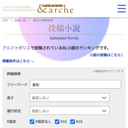
TOP
投稿小説
皇妃の検索結果
Submitted Novels
アルファポリス
で投稿されているBL小説のランキングです。
小説の投稿はこちら
掲載条件はこちら
×検索条件をクリアする
詳細検索
フリーワード
長さ
進行状況
R指定
R指定なし
R15
R18