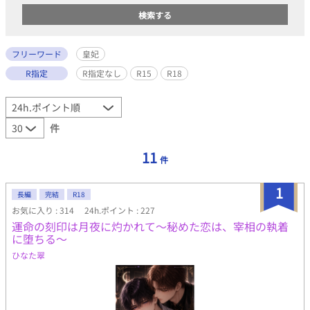
フリーワード
皇妃
R指定
R指定なし
R15
R18
件
11
件
1
長編
完結
R18
お気に入り : 314
24h.ポイント : 227
運命の刻印は月夜に灼かれて〜秘めた恋は、宰相の執着
に堕ちる〜
ひなた翠