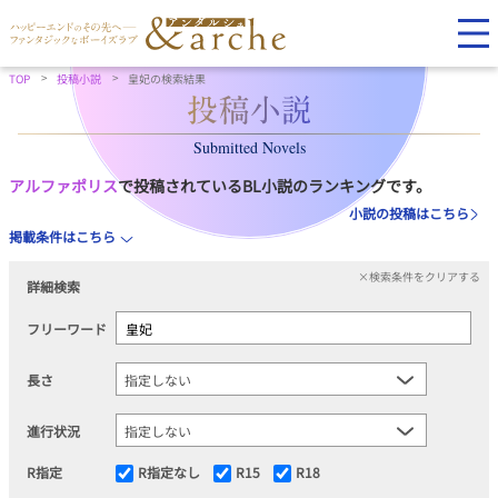
TOP
投稿小説
皇妃の検索結果
Submitted Novels
アルファポリス
で投稿されているBL小説のランキングです。
小説の投稿はこちら
掲載条件はこちら
×検索条件をクリアする
詳細検索
フリーワード
長さ
進行状況
R指定
R指定なし
R15
R18