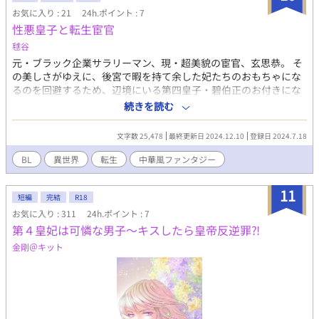
お気に入り : 21
24h.ポイント : 7
性悪皇子と転生宦官
毬谷
元・ブラック企業サラリーマン、現・超美貌の宦官、玄思恭。 そ
の美しさがゆえに、後宮で暇を持て余した妃たちのおもちゃにな
るのを回避するため、辺境にいる第四皇子・碧伯正のお付きにな
ることを目指す。 ◆ 深夜。一日働いたくたくたの体で帰ってくる
続きを読む
とやっていたアニメ。 何の力も持たない少女がその明るく心優し
い性格だけで国を救い最後には皇妃になる話。 なんとなく毎週見
文字数 25,478
最終更新日 2024.12.10
登録日 2024.7.18
ていたアニメをその日も見ながら寝落ちした俺は、目が覚めると
その世界へ転生していた。 しかも、主人公の少女が死んだ二十五
BL
異世界
転生
中華風ファンタジー
年後の世界に。 その世界では、土、金、水、火、緑、人々はどれ
かの能力を持ち、それを戦や生活に役立てていた。 俺は超美貌の
11
宦官、玄 思恭に転生していた。しかも、あまりに美しすぎるせ
短編
完結
R18
いか去勢されずに後宮入りを果たしていた。 とりあえず水属性ら
お気に入り : 311
24h.ポイント : 7
しいので能力を磨くことにするが…？ 「へ？お前、西方にいらっ
第４皇妃は可憐な男子～キスしたら皇帝反逆罪⁈
しゃる第四皇子のお付きになるって採用試験申し込んでただ
金剛＠キット
ろ？」 「…………そうなの？」 さっそく都を離れて遠く離れた地
へ向かうこととなり…！？ 果たして愚鈍と噂の第四王子はどんな
人物なのか。 「ようこそ。よろしくね？」 「あれ、お前、生きて
たんだ？」 実は超腹黒……！？ ※皇子×宦官 ※R-18要素は少し
先になります。