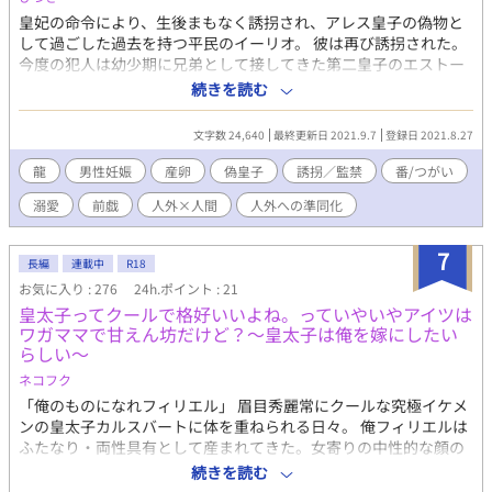
皇妃の命令により、生後まもなく誘拐され、アレス皇子の偽物と
して過ごした過去を持つ平民のイーリオ。 彼は再び誘拐された。
今度の犯人は幼少期に兄弟として接してきた第二皇子のエストー
ルだ。 彼はイーリオの意志など無視して愛でてくる。 ───とこ
続きを読む
ろでツガイって何？ ※最終的にな受けが人外化？していき、男性
妊娠、産卵などに至る予定。詳細な描写は避けましたが、くれぐ
文字数 24,640
最終更新日 2021.9.7
登録日 2021.8.27
れもご注意ください。 ■全12話 ■毎日21時 更新予定 ■2021年9
月7日 完結 ■HOT 16位 2021/09/10 01:15 びっくりヽ('ㅅ' ;ヽ三
龍
男性妊娠
産卵
偽皇子
誘拐／監禁
番/つがい
ﾉ; 'ㅅ')ﾉ ありがとうございます<(_ _)>〈 ｺﾞﾝ!〕 ■お気に入り
溺愛
前戯
人外×人間
人外への準同化
800 超え 2021/09/13 02:35 あばばばば:(´◦ω◦｀):
7
長編
連載中
R18
お気に入り : 276
24h.ポイント : 21
皇太子ってクールで格好いいよね。っていやいやアイツは
ワガママで甘えん坊だけど？〜皇太子は俺を嫁にしたい
らしい〜
ネコフク
「俺のものになれフィリエル」 眉目秀麗常にクールな究極イケメ
ンの皇太子カルスバートに体を重ねられる日々。 俺フィリエルは
ふたなり・両性具有として産まれてきた。女寄りの中性的な顔の
為、ワガママ皇太子が幼い頃から俺を令嬢としてパーティーへ参
続きを読む
加させたりやたらスキンシップが多かった。 でも俺はずっと男と