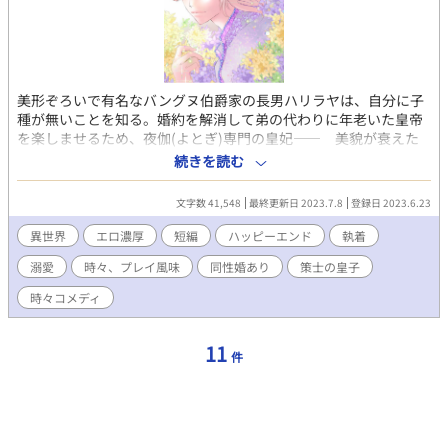
美形ぞろいで有名なバングヌ伯爵家の長男ハリラヤは、自分に子
種が無いことを知る。婚約を解消して弟の代わりに年老いた皇帝
を楽しませるため、夜伽(よとぎ)専門の皇妃―― 美貌が衰えた
ら引退する“使いすての皇妃”となる。 性機能が衰えた老皇帝の代
続きを読む
理のクバラ皇子に、ハリラヤは老皇帝の前で淫らに抱かれる。 暗
い後宮生活を覚悟していたハリラヤは、学園生時代から憧れてい
文字数 41,548
最終更新日 2023.7.8
登録日 2023.6.23
たクバラ皇子に夜伽の後…「ラーヤ、愛しているよ」と告白され
―― 😘濃厚エロが多めなので、エロが苦手な方には、おすすめ出
異世界
エロ濃厚
短編
ハッピーエンド
執着
来ないお話です。ご注意を！
溺愛
時々、プレイ風味
同性婚あり
策士の皇子
時々コメディ
11
件