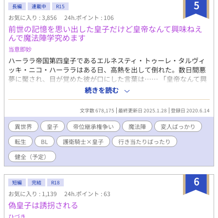
5
長編
連載中
R15
お気に入り : 3,856
24h.ポイント : 106
前世の記憶を思い出した皇子だけど皇帝なんて興味ねえ
んで魔法陣学究めます
当意即妙
ハーララ帝国第四皇子であるエルネスティ・トゥーレ・タルヴィ
ッキ・ニコ・ハーララはある日、高熱を出して倒れた。数日間悪
夢に魘され、目が覚めた彼が口にした言葉は…… 「皇帝なんて興
味ねえ！俺は魔法陣究める！」 天使のような容姿に有るまじき口
続きを読む
調で、これまでの人生を全否定するものだった。 ＊ * ＊ * ＊ * ＊
* ＊ 母親である第二皇妃の傀儡だった皇子が前世を思い出して、
文字数 678,175
最終更新日 2025.1.28
登録日 2020.6.14
我が道を行くようになるお話。主人公は研究者気質の変人皇子
で、お相手は真面目な専属護衛騎士です。 ○注意◯ ・基本コメデ
異世界
皇子
帝位継承権争い
魔法陣
変人ばっかり
ィ時折シリアス。 ・健全なBL（予定）なので、R-15は保険。 ・
転生
BL
護衛騎士×皇子
行き当たりばったり
最初は恋愛要素が少なめ。 ・主人公を筆頭に登場人物が変人ばっ
かり。 ・本来の役割を見失ったルビ。 ・おおまかな話の構成はし
健全（予定）
ているが、基本的に行き当たりばったり。 エロエロだったり切な
かったりとBLには重い話が多いなと思ったので、ライトなBLを自
6
家供給しようと突発的に書いたお話です。行き当たりばったりの
短編
完結
R18
展開が作者にもわからないお話ですが、よろしくお願いします。
お気に入り : 1,139
24h.ポイント : 63
2020/09/05 内容紹介及びタグを一部修正しました。
偽皇子は誘拐される
ひづき