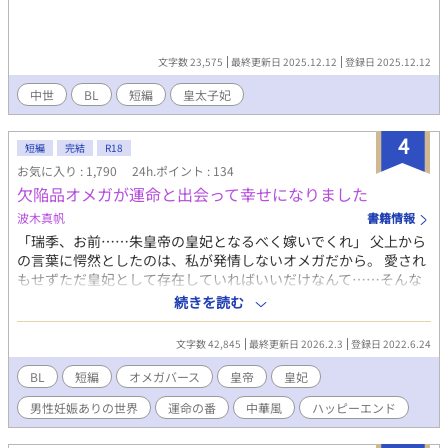
文字数 23,575
最終更新日 2025.12.12
登録日 2025.12.12
中世
BL
短編
皇太子妃
4
短編
完結
R18
お気に入り : 1,790
24h.ポイント : 134
欠陥品オメガが運命と出会って幸せになりました
波木真帆
書籍情報
「瑞季、お前……朱皇帝の皇妃となるべく嫁いでくれ」 父上から
の言葉に愕然としたのは、私が発情しないオメガだから。 愛され
もせずただ皇妃として存在していればいいだけなんて……そんな
のはイヤだ。 でも、無情にも輿入れの日は近づいてきて……。 中
続きを読む
華風か和風のオメガバースを読んでみたい！ そんなリクエストを
いただいて試しに書いてみましたが、オメガバース初心者なので
文字数 42,845
最終更新日 2026.2.3
登録日 2022.6.24
これくらいが限界です（汗） かなり短いお話ですが、希望があれ
ば続きは書くかもです。 ハッピーエンド小説ですので、楽しんで
BL
短編
オメガバース
皇帝
皇妃
いただけると嬉しいです♡ R18には※つけます。
男性妊娠ありの世界
運命の番
中華風
ハッピーエンド