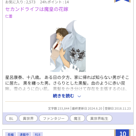
お気に入り : 2,573
24h.ポイント : 14
セカンドライフは魔皇の花嫁
仁蕾
星呂康泰、十八歳。 ある日の夕方、家に帰れば知らない男がそこ
に居た。 黒を纏った男。さらりとした黒髪。血のように赤い双
眸。雪のように白い肌。 黒髪をかき分けて存在を主張するのは、
後方に捻れて伸びるムフロンのような一対の角。 本来なら白いは
続きを読む
ずの目玉は黒い。 「お帰りなさいませ、皇妃閣下」 男は美しく微
笑んだ。 ---------------------------------------- ▽なろうさんでもこっそ
文字数 233,844
最終更新日 2024.6.20
登録日 2018.11.23
り公開中▽ https://ncode.syosetu.com/n3184fb/
BL
異世界
ファンタジー
魔王
異世界転生
10
長編
連載中
R18