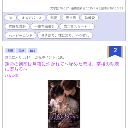
もりを灯す。 運命を塗り替えるために歩み始めた、険しくも孤独
な道の先。そこで待っていたのは、金の瞳を持つ竜帝—— 「お前
文字数 70,057
最終更新日 2025.4.6
登録日 2025.3.23
を、誰にも渡すつもりはない」 溺愛、独占、そしてトラヴィスの
宮廷に渦巻く陰謀と政敵たち。死に戻ったΩは、今度こそ自分自
BL
オメガバース
溺愛
異世界
執着愛
身を救うため、皇妃として“未来”を手繰り寄せる。 愛され、試さ
宮廷陰謀劇
一章完結済み
第二章スタート！
れ、それでも生き抜くために——第二章、ここに開幕。
ハッピーエンド
巻き戻り、死に戻り、やり直し
2
長編
完結
R18
お気に入り : 314
24h.ポイント : 191
運命の刻印は月夜に灼かれて〜秘めた恋は、宰相の執着
に堕ちる〜
ひなた翠