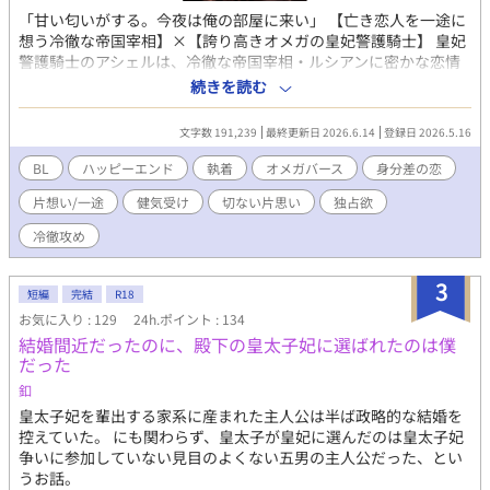
「甘い匂いがする。今夜は俺の部屋に来い」 【亡き恋人を一途に
想う冷徹な帝国宰相】×【誇り高きオメガの皇妃警護騎士】 皇妃
警護騎士のアシェルは、冷徹な帝国宰相・ルシアンに密かな恋情
を抱いていた。しかし、ルシアンの胸にあるのは、三年前に契り
続きを読む
を交わした亡き恋人への消えぬ愛だけ。 実るはずのない恋だった
が、視察先の夜、アシェルは薬が効かずに猛烈な『ヒート』を発
文字数 191,239
最終更新日 2026.6.14
登録日 2026.5.16
症してしまう。オメガの匂いに誘われ現れたルシアンは、部下の
体調管理のための「処置」と言い放ち、アシェルを寝台へ押し倒
BL
ハッピーエンド
執着
オメガバース
身分差の恋
した。 激しい律動に啼き、ルシアンの凶暴な熱に蕩かされていく
片想い/一途
健気受け
切ない片思い
独占欲
肉体。 「二度と、あの方の綺麗な心を汚さない」と夜明けに懺悔
し、完璧な騎士に戻ろうとするアシェルだったが、ルシアンは再
冷徹攻め
び彼を夜の部屋へと誘い――。 壊れるほどの抑制剤で本能を殺そ
うとする騎士と、愛なき瞳でオメガを貪り尽くす宰相の、淫らな
3
執着ロマンス。
短編
完結
R18
お気に入り : 129
24h.ポイント : 134
結婚間近だったのに、殿下の皇太子妃に選ばれたのは僕
だった
釦
皇太子妃を輩出する家系に産まれた主人公は半ば政略的な結婚を
控えていた。 にも関わらず、皇太子が皇妃に選んだのは皇太子妃
争いに参加していない見目のよくない五男の主人公だった、とい
うお話。