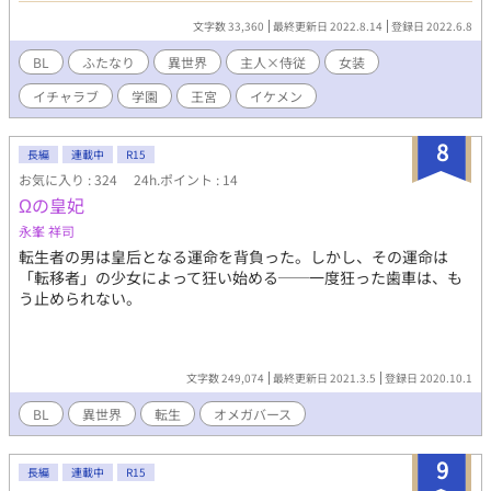
して育ってきたんだ。なのに14歳の時に生理がきてから皇妃様と
文字数 33,360
最終更新日 2022.8.14
登録日 2022.6.8
母が喜びカルも二人の時しかしなかったスキンシップをおおっぴ
らにするようになってしまった。 周りは諌めると思いきや温かい
BL
ふたなり
異世界
主人×侍従
女装
目で見ている・・・？ カルはというと乳兄弟として幼い頃から一
イチャラブ
学園
王宮
イケメン
緒にいる俺をずっと抱こうとしていたらしい。うん、知ってた。
気づいていたけど気づかないふりをしていた。 そんなカルスバー
トの15歳の誕生日に俺をくれだと⁉ クールな皇太子が乳兄弟を娶
8
長編
連載中
R15
る為に体と行動で気持ちを伝え気づいていない気持ちを自覚させ
お気に入り : 324
24h.ポイント : 14
ようとするお話。 基本イチャイチャラブラブ。 ※オメガバースで
Ωの皇妃
はありません。ふたなりです。話の流れで妊娠はあるかもしれま
せんが出産シーンは書きません。 R18の話には✳が付いていま
永峯 祥司
す。 小説家になろうの方で先行投稿中。
転生者の男は皇后となる運命を背負った。しかし、その運命は
「転移者」の少女によって狂い始める──一度狂った歯車は、も
う止められない。
文字数 249,074
最終更新日 2021.3.5
登録日 2020.10.1
BL
異世界
転生
オメガバース
9
長編
連載中
R15