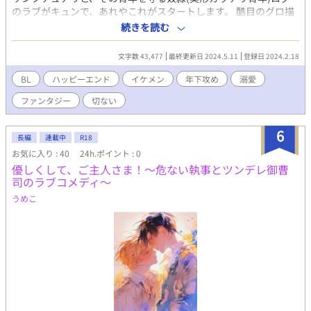
のラブがキュンで、あれやこれがスタートします。 酷目のグロ描
写もあるかもです。流血ありです。可哀想なシーンもあります。
続きを読む
ご注意下さい。 しかも、めちゃBLです。 ガンガンにR18なので、
なんでもバッチコイ！な方のみ、よろしくお願いします。 以前、
文字数 43,477
最終更新日 2024.5.11
登録日 2024.2.18
小説家になろう様で書いていたものを新たに修正したものになり
ますが、ほぼ別物です。 さあ、ヨーイドン、ドン、ドン、ドンキ
BL
ハッピーエンド
イケメン
年下攻め
溺愛
♪ にじいろ♪
ファンタジー
切ない
6
長編
連載中
R18
お気に入り : 40
24h.ポイント : 0
優しくして、ご主人さま！〜危ない執事とツンデレ御曹
司のラブコメディ〜
うめこ