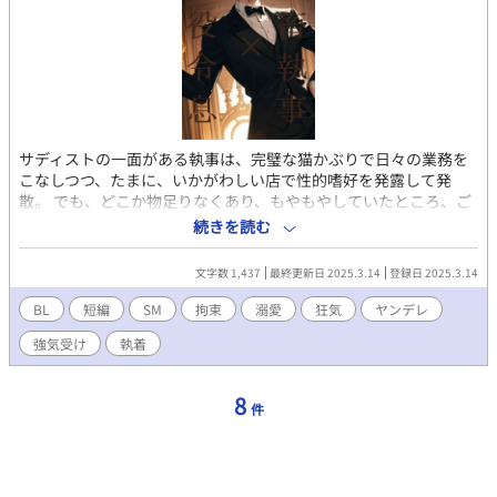
サディストの一面がある執事は、完璧な猫かぶりで日々の業務を
こなしつつ、たまに、いかがわしい店で性的嗜好を発露して発
散。 でも、どこか物足りなくあり、もやもやしていたところ、ご
主人さまの姪を強引に口説こうとする赤髪の令息を見て、みょう
続きを読む
に惹かれてしまい・・・。 異世界転生もののBL小説。R18。 SM
っぽいけど、痛い描写なし、受けはとことん快楽堕ち。 隠れサデ
文字数 1,437
最終更新日 2025.3.14
登録日 2025.3.14
ィスト執事×反抗的悪役令息。執事視点。 各サイトで電子書籍を
販売中。 「鬼畜執事×侯爵令息」2作「鬼畜執事×悪役令息」2
BL
短編
SM
拘束
溺愛
狂気
ヤンデレ
作、合計4作を収録したBL短編集も販売中。 詳細を知れるブログ
強気受け
執着
のリンクは↓にあります。
8
件