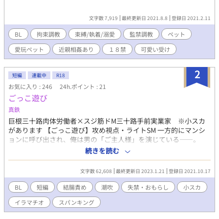
文字数 7,919
最終更新日 2021.8.8
登録日 2021.2.11
BL
拘束調教
束縛/執着/溺愛
監禁調教
ペット
愛玩ペット
近親相姦あり
１８禁
可愛い受け
2
短編
連載中
R18
お気に入り : 246
24h.ポイント : 21
ごっこ遊び
真鉄
巨根三十路肉体労働者×スジ筋ドM三十路手前実業家 ※小スカ
があります 【ごっこ遊び】攻め視点・ライトSM 一方的にマンシ
ョンに呼び出され、俺は男の「ご主人様」を演じている――。
【ロールプレイ】受け視点・ごっこ遊び前日譚・ライトSM 限界だ
続きを読む
ったので、ご主人さまを金で雇うことにした――。 【シンデレ
ラ】攻め・受け視点混在・ごっこ遊び後日譚・甘エロ 公演終了記
文字数 62,608
最終更新日 2023.1.21
登録日 2021.10.17
念のごほうびに一日デートすることになった二人――。 潮吹き/失
禁/結腸責め/スパンキング/イラマチオ/ライトSM
BL
短編
結腸責め
潮吹
失禁・おもらし
小スカ
イラマチオ
スパンキング