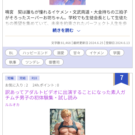
鳴宮 契は誰もが憧れるイケメン・文武両道・大金持ちの三拍子
がそろったスーパーお坊ちゃん。学校でも生徒会長として生徒た
ちの羨望を集めていて、未来を約束されたパーフェクト人生を歩
んでいた。しかしそんな契に、悩みができてしまう。執事の氷高
続きを読む
が最近、ヤバイのだ。
文字数 81,468
最終更新日 2024.6.25
登録日 2024.6.13
BL
ハッピーエンド
溺愛
甘々
イケメン
学園
執事
ツンデレ
御曹司
7
短編
完結
R18
お気に入り : 2
24h.ポイント : 0
訳あってアダルトビデオに出演することになった素人ガ
チムチ男子の初体験集・試し読み
ルルオカ