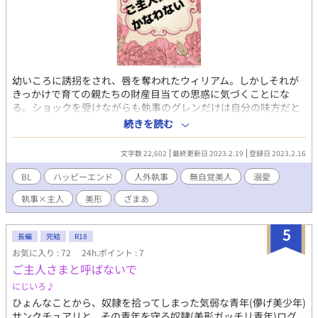
幼いころに誘拐をされ、唇を奪われたウィリアム。しかしそれが
きっかけで育ての親たちの財産目当ての思惑に気づくことにな
る。ショックを受けながらも執事のグレンだけは自分の味方だと
悟る。「お前だけは僕の傍にいてくれ」ウィリアムはグレンと共
続きを読む
に自分の道を進んで行こうとする。 しかしグレンはヒトではなか
ったのだ……。 腹黒人外執事×無自覚純粋主人 ＊マークがつ
文字数 22,602
最終更新日 2023.2.19
登録日 2023.2.16
いた回には性的描写が含まれます。 他サイトにも載せています。
・執事アンソロジー(2022年6月発行)寄稿作品。一部改稿+書き下
BL
ハッピーエンド
人外執事
無自覚美人
溺愛
ろし
執事×主人
美形
ざまあ
5
長編
完結
R18
お気に入り : 72
24h.ポイント : 7
ご主人さまと呼ばないで
にじいろ♪
ひょんなことから、奴隷を拾ってしまった気弱な青年(儚げ美少年)
サンクチュアリと、その青年を守る奴隷(美形ガッチリ青年)ログ