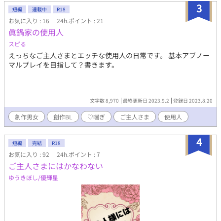
3
短編
連載中
R18
お気に入り : 16
24h.ポイント : 21
眞鍋家の使用人
スピる
えっちなご主人さまとエッチな使用人の日常です。 基本アブノー
マルプレイを目指して？書きます。
文字数 8,970
最終更新日 2023.9.2
登録日 2023.8.20
創作男女
創作BL
♡喘ぎ
ご主人さま
使用人
4
短編
完結
R18
お気に入り : 92
24h.ポイント : 7
ご主人さまにはかなわない
ゆうきぼし/優輝星