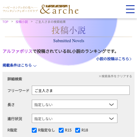
TOP
投稿小説
ご主人さまの検索結果
Submitted Novels
アルファポリス
で投稿されているBL小説のランキングです。
小説の投稿はこちら
掲載条件はこちら
×検索条件をクリアする
詳細検索
フリーワード
長さ
進行状況
R指定
R指定なし
R15
R18