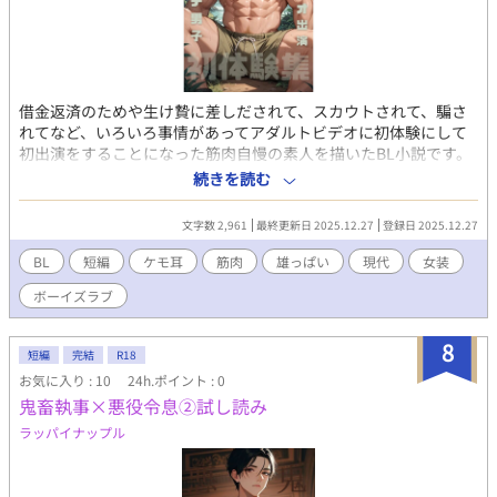
借金返済のためや生け贄に差しだされて、スカウトされて、騙さ
れてなど、いろいろ事情があってアダルトビデオに初体験にして
初出演をすることになった筋肉自慢の素人を描いたBL小説です。
10枚の挿し絵つき10作の短編小説。筋肉と雄っぱいを蒸し蒸しぷ
続きを読む
るぷるあんあんさせる、がっつりガチムチ受けR18。 カップリン
グはこちら↓ 男優×裸にオーバオール、ご主人さま×メイド、借
文字数 2,961
最終更新日 2025.12.27
登録日 2025.12.27
金とり×茶道家の婿、ご主人さま×執事、撮影者×馬の獣人、患
者×ナース、主将×セーラー服の後輩、部族×捕虜、探検隊×虎
BL
短編
ケモ耳
筋肉
雄っぱい
現代
女装
の獣人、中年親父×関西弁の熱風師。 こちらは試し読みになりま
ボーイズラブ
す。 本編は電子書籍で販売中。 詳細を知れるブログのリンクは↓
にあります。
8
短編
完結
R18
お気に入り : 10
24h.ポイント : 0
鬼畜執事×悪役令息②試し読み
ラッパイナップル