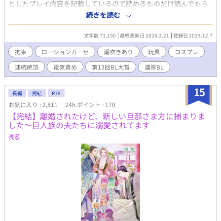
としたプレイ内容を記載しているので読めるものだけ読んでもら
えれば幸いです。 含まれるプレイ内容 濁点喘/拘束/亀頭責/ローシ
続きを読む
ョンガーゼ/潮吹/玩具/前立腺責/ドライオーガズム/連続絶頂/コス
プレ/羽根/焦らし/羞恥/乳首責/猿轡/電気責/クスコ/目隠/尿道責/ロ
文字数 73,190
最終更新日 2026.2.21
登録日 2023.12.7
ーションマット/3P/耳責/素股/寸止/貞操帯/野外/恋愛要素有/甘々/
挿入有etc. ※完結にしていますが、書きたくなったら突然番外編
拘束
ローションガーゼ
潮吹きあり
玩具
コスプレ
を書く可能性があります。
連続絶頂
電気責め
第13回BL大賞
濃厚BL
15
長編
完結
R18
お気に入り : 2,811
24h.ポイント : 170
【完結】離婚されたけど、新しい旦那さま方に捕まりま
した～巨人族の夫たちに溺愛されてます
浅葱