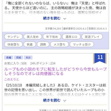
『俺に全部くれないのならば、いらない』 俺は『天使』と呼ばれ
る。 天使からほど遠いのに。 主の政略結婚が決まった夜、俺は自
ら主を捨てた。 行き場のない俺を拾ったのは、寡黙な将校ザイ
ル。 誠実で、不器用で、真っ直ぐな男。 俺を欲しがった男。 初め
続きを読む
て男を受け入れる身体を甘く犯し、快楽を教え、少しずつ理性も
人生も俺へ捧げさせていく。 だが俺を失った元主は、莫大な財産
文字数 54,583
最終更新日 2026.8.3
登録日 2026.6.3
を投じて軍を動かし、俺を追い始めた。 俺を守るため、ザイルは
地位も家も未来も捨てた。 それでも俺は止まらない。 もっと深
ヤンデレ
美人攻め
年下攻め
濃厚エロ
尿道プレイ
く。 もっと甘く。 もっと壊れるまで。 支配する者と支配される
快楽堕ち
執着
調教
メス堕ち
マッチョ受け
者。 檻を作る者と囚われる者。 立場は何度も入れ替わり、やがて
二人で国さえ巻き込む執着の渦へと堕ちていく。 透明な檻に閉じ
込められているのは―― 俺か。 それとも、君か。 美貌という檻
11
長編
完結
R18
で獲物を誘い、身体と快楽で魂まで喰らい尽くす青年と、一人の
お気に入り : 508
24h.ポイント : 234
男が全てを捨てて堕ちていく、執着と支配のダークファンタジー
ループもの小説のモブに転生したがどうやら今世もループ
エロティカ。 エロは濃厚で甘々です。 第二章から一気にエロくな
しそうなのでオレは肉便器になる
ります。 ※7/20（第4章スタート）からは月金の17：10に更新。
ハードです。 ※エロあり 調教、中出し、連続絶頂、潮吹き、快楽
このえりと
堕ち、睡眠姦、二穴（尿道、アナル）、拡張、拘束、尿道プレ
《25/10/18 本編完結しました》 ある日、ケイト・エスターは前
イ、小スカ、アナル開発、異物挿入、フィストファック、絶倫、
世の記憶を思い出し、この世界が前世で読んでいたループもの小
イマラ、精液塗れ、洗脳、首絞め その他 6/27 タイトル変えま
説の世界であることに気づいた。 小説の主人公はケイトと同じ学
した
園に通う同級生のリリオン・アミス。リリオンは学園の入学式の
続きを読む
朝に、自分は何度も殺されてループしていたということに気づ
く。同じように学園生活を送れば確実に自分は死ぬと理解したリ
文字数 111,309
最終更新日 2025.10.18
登録日 2025.8.31