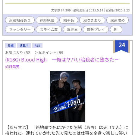
い。 『英雄』候補を探し旅をしてきた。精悍なカインと美形の
レイがその候補だと踏んで一緒に旅に出る事にした。時々二人の
文字数 64,209
最終更新日 2025.5.14
登録日 2025.3.23
目を盗んでモンスターと気持ちのいい事をしたりちょっかいを出
したり。 絶対に、この兄弟は、俺が貰う。 第一章 卑猥な
近親相姦あり
連続絶頂
触手姦
潮吹きあり
尿道攻め
宴の始まり 全7話 第二章 ドロドロに垂れ流れる欲望 全10
ファンタジー
スライム姦
異世界
複数プレイ
BL
話 第三章 魔王の覚醒 全7話 第四章 王と兄弟の終わりな
き淫行 全7話（ネット公開版は４章の1話まで） エロ含む話の
前に「※」つけておきます。挿入なしエロは「△」です。 リ
24
長編
連載中
R18
バ、中出し、潮吹き、指姦、スライム姦、触手姦、モンスター
お気に入り : 52
24h.ポイント : 99
姦、ドラゴン姦、人外、強制、結腸攻め、連続絶頂、尿道攻め、
(R18G) Blood High －俺はヤバい暗殺者に堕ちた－
乱交、小スカ、快楽堕ち、フィストファック、近親相姦、絶倫、
フェラ、セルフフェラ、イマラ、精液塗れ、洗脳 色々詰め込ま
如月紫苑
れています。苦手な所は適当に飛ばしながら読んでください。 約
8.2万字強、ネット公開バージョンに加え、兄弟の運命が明らかに
なるラスト、睡姦シーンや挿入シーンの挿絵追加等を約1.8万字加
筆した潮吹き多めの電子書籍版。 DLsite、FANZA、Booth、
Bookwalkerにて販売中。 DLsite
https://www.dlsite.com/bl/work/=/product_id/RJ01381035.html
Booth https://kisaraginoshion.booth.pm/items/6842400
https://kisaragishion.fanbox.cc/ 如月紫苑のFanboxです。是非
無料登録をどうぞ。新作や書籍化情報の等の近況やリアルタイム
での作品についてよく呟いています。
【あらすじ】 路地裏で死にかけた阿緒（あお）は天（てん）に
拾われた。連れていかれた先で見たのは仕事を全身で楽しむ笑い