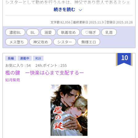
シスターとして勤めを行うルキは、神父であり恋人であるミシェ
ルを崇拝していた。 ミシェルからも大切にされ、彼は夢見心地に
続きを読む
幸せな日々を過ごしていた筈だったが。 ルキはある日、ミシェル
が美丈夫とキスをしている場面を見かけてしまう。 弄ばれていた
文字数 82,056
最終更新日 2025.11.9
登録日 2025.10.28
のだと思い込んだルキは、かつての愛情を憎しみへと変換し、背
信に身を堕としていく。 …それが勘違いだとも気付かずに。ミシ
濃密BL
BL
溺愛
執着攻め
♡喘ぎ
乳首
ェルを裏切った自分の末路を、知らないままに。 ●人生ぐちゃぐ
メス堕ち
神父攻め
シスター
無様エロ
ちゃ♡雌堕ち懺悔セックス（溺愛） R指定部分は以下の要素を含
みますので注意、もし書き漏らしてたらすみません。 乳首責め、
乳首イキ、雌イキ、情けな射精、♡喘ぎ、汚喘ぎ、土下座、前立
10
長編
連載中
R18
腺イキ、精液（床）舐め、淫語、雌堕ち、結腸責め、拘束、床オ
お気に入り : 54
24h.ポイント : 255
ナ、乳首オナ、射精管理、野外潮吹き、野外露出（乳首）、犬排
檻の鍵 ー快楽は心まで支配するー
泄ポーズ ●#が付いている所は成人指定描写があります Twitter↓
@kurushipeople 作品の裏話とかスケベな話とかが、あります
如月紫苑