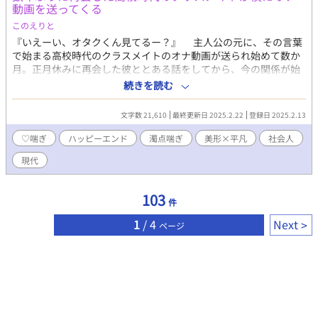
動画を送ってくる
絶頂、絶倫、指姦、潮吹き、Ｓ状結腸、快楽堕ち、ザーメン塗
れ、体液多、美人攻め、NTR https://kisaragishion.fanbox.cc/ 如
このえりと
月紫苑のFanboxです。是非無料登録をどうぞ。新作や書籍化情報
『いえーい、オタクくん見てるー？』 主人公の元に、その言葉
の等の近況やリアルタイムでの作品についてよく呟いています。
で始まる高校時代のクラスメイトのオナ動画が送られ始めて数か
月。正月休みに再会した彼ととある話をしてから、今の関係が始
まった。 いくつかのバリエーションがあるオナ動画が送られ始
続きを読む
めて、季節はすっかり春になったころ。彼から送られていた動画
の最後は、いつもと違っていて――。 イケメンで人気者な元クラ
文字数 21,610
最終更新日 2025.2.22
登録日 2025.2.13
スメイト×平凡主人公の再会からいちゃらぶに至るまでの話。全
10話。 成分表：♡喘ぎ 潮吹き 濁点喘ぎ 攻め喘ぎ
♡喘ぎ
ハッピーエンド
濁点喘ぎ
美形×平凡
社会人
現代
103
件
1
/ 4
Next
ページ