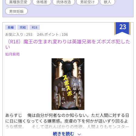
異種族恋愛
体格差
肉体改造
男前受け
獣人
する友人を何とかなだめて村へ帰るも、村人からの裏切りに遭
い、人間社会と決別して遺跡へ戻ることを決意したヨルク。 しか
男体妊娠
し、覚悟を決めて戻った彼を待っていたのは、規格外のデカブツ
を受け入れるための、夜毎の過酷すぎる肉体拡張の快楽地獄だっ
23
た！ 執着系もふもふユキヒョウ獣人×男気猟師 白銀の本格ファン
長編
完結
R18
タジー「風」泡吹き潮吹き異種族溺愛開発BL！ ※この作品には、
お気に入り : 293
24h.ポイント : 106
「人外姦」「肉体改造」「肛門拡張」「異物挿入」「男体妊娠・
（R18）魔王の生まれ変わりは英雄兄弟をズボズボ犯した
出産」「♡喘ぎ」「連続絶頂潮吹き」「暴力的な戦闘」「魔物の
い
流血・内臓解体・皮剥ぎ」「胸糞村社会」「母の不倫疑惑」「偽
如月紫苑
装自殺」ほかが含まれます。（でもハッピーエンドです） ★全21
話・約65,000字の中編規模。全話予約投稿済みにつき、最後まで
安心してお楽しみいただけます。4話目以降は1日1話19:10更新。
あらすじ 俺は自分が何者なのか知らない。ただ人間に対する日
に日に強くなってくる嫌悪感。皮膚の下を何かが這いずり回るよ
うな感覚。 そして溢れんばかりの性欲。人間よりもモンスター
と交わっている方が好きだ。だけど人間相手でも激しければい
続きを読む