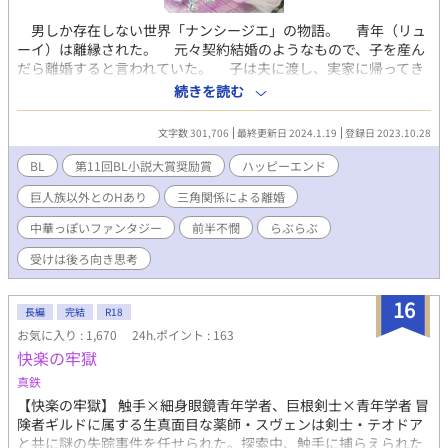
男しか存在しない世界「ナンシージエ」の物語。 青年（リュ
ーイ）は離縁された。 元々契約結婚のようなもので、子を産ん
だら離婚すると言われていた。 子は夫に渡し、実家に帰ってき
た青年は、夫だった者のことを想う。ひどい人だけど、青年はそ
続きを読む
れでも好きだった。 そんな青年に隣国である巨人族の国の貴族
から縁談が舞い込んだ。彼らの国では夫が複数に妻が一人という
文字数 301,706
最終更新日 2024.1.19
登録日 2023.10.28
のが当たり前だという。 子を産める身体だと証明されたから、
結婚を申し込まれたらしかった。 自分の身体などもうどうでも
BL
第11回BL小説大賞奨励賞
ハッピーエンド
いいと投げやりになっていた青年は条件をつけた。 「子が産まれ
巨人族以外とのHあり
三角関係による離婚
るとは限りませんが、絶対に離縁しないという条件であれば嫁ぎ
ます」 巨人族からも条件が提示された。 「私たち夫に抱かれる
中華っぽいファンタジー
前半不憫
らぶらぶ
ことを決して拒まないように」 巨人族は青年より遥かに身体が
大きい。もしかしたら死んでしまうかもしれないと青年は思っ
受けは後ろ向き思考
た。 それでもかまわなかった。だって彼は……。 注：巨人
族の夫たち以外との性行為が最初の頃あります。最初の頃は不憫
16
長編
完結
R18
です。 巨人族の夫たち４人（＋α？は終わりの方）×バツ一の
青年（結婚後天使になる）のとろとろ溺愛らぶらぶハッピーエン
お気に入り : 1,670
24h.ポイント : 163
ドです。（最後には子どもも含めてのハッピーエンドになるので
快楽の牢獄
ご安心を。溺愛要員がもう一人増えます） ＋αとの性行為を含
真鉄
む場面には※がついています。ご了承ください。 天使シリーズ
【快楽の牢獄】 触手×細身眼鏡青年学者、巨根剣士×青年学者 冒
です。説明についてはfujossyを参照のこと
険者ギルドに属する生真面目な薬師・スヴェンは剣士・テオドア
→https://fujossy.jp/books/17868 中華ファンタジー／天使シリ
と共に謎の失踪事件を任せられた。探索中、触手に捕らえられた