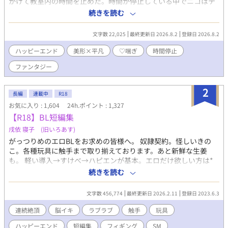
かけて教室内の時間を止めた。時間が停止している中でニコはテ
オにキスをして、秘めていた想いを告白する。魔法を解除し別れ
続きを読む
の言葉を言うつもりだったニコだが、テオから言いくるめられ卒
業後もしばしば会うこととなった。せめてもう二度と時間停止魔
文字数 22,025
最終更新日 2026.8.2
登録日 2026.8.2
法は使わないとニコは決意する。 しかしその決意虚しく、結局
ニコは卒業後もテオに対し時間停止魔法を何度もかけてしまって
ハッピーエンド
美形×平凡
♡喘ぎ
時間停止
いた。ニコの家で一緒に夕飯を食べたあと、ニコはテオの時間を
ファンタジー
止めキスやフェラをしていく。テオが帰ったあとはテオを思い出
しながらニコは自慰をする。そんな日々が続いていた。 しかし
ある日別の友人から、テオには好きな人がいるという話を聞いて
2
長編
連載中
R18
しまったニコは――。 主人公が片思い相手の犬獣人に時間停止魔
お気に入り : 1,604
24h.ポイント : 1,327
法をかけてあれやこれやする話。 成分表：♡喘ぎ 潮吹き ゆるフ
【R18】BL短編集
ァンタジーな世界観です
戌依 寝子 (旧いろあす)
がっつりめのエロBLをお求めの皆様へ。 奴隷契約。怪しいきの
こ。各種玩具に触手まで取り揃えております。あと新鮮な生姜
も。 軽い導入→すけべ→ハピエンが基本。エロだけ欲しい方は*
マークを探してください。 各話の内容を下記よりご参照の上お好
続きを読む
みのお話をお読みいただければと思います。 お気に召すものがあ
りますように。 【のんびり雑談】 →敬語、言葉攻め、強制・連続
文字数 456,774
最終更新日 2026.2.11
登録日 2023.6.3
絶頂、前立腺、潮吹き 【ロングアイランド・アイスティー】 →甘
め、攻フェラ、誘い受、ハッピーエンド 【家なき子】 →玩具(ロ
連続絶頂
脳イキ
ラブラブ
触手
玩具
ーター、ニプルクリップ、ディルド、ブジー)･前立腺･強制絶頂･
ハッピーエンド
短編集
フィギング
SM