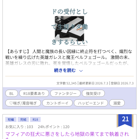
【あらすじ】 人間と魔族の長い因縁に終止符を打つべく、熾烈な
戦いを繰り広げた英雄ガレスと魔王ベルフェゴール。 激闘の末、
英雄ガレスの刃に敗れ、死を覚悟したベルフェゴールだったが、
目が覚めると、S級ソードマスターを引退したガレスに、元英雄が
続きを読む
突きつけたのは驚愕の処遇だった。 「元魔王のベルフェゴール、
いや、ベル。 お前には、俺が経営する冒険者ギルドの受付とし
文字数 52,345
最終更新日 2026.7.3
登録日 2026.7.3
て、生涯タダ働きしてもらう。」 「……は？」 －－－－－－⚠️注
意⚠️－－－－－－ ※18歳未満の方は閲覧をお控えください。 ※本
BL
R18要素あり
ファンタジー
強気受け
作はがっつりR-18表現があります。 カント、潮吹き、♡喘ぎ、
♡喘ぎ/濁音喘ぎ
カントボーイ
ハッピーエンド
溺愛
濁点喘ぎ、結腸(？)責め ※最後の方に少しだけ攻めが寿命で亡く
なる描写がありますのでご注意ください
21
短編
完結
R18
お気に入り : 103
24h.ポイント : 120
マフィアの狂犬に悪さをしたら地獄の果てまで執着され