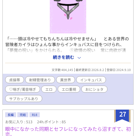
「……頭は冷やせてもちんちんは冷やせません」 とある世界の
冒険者カイラはひょんな事からインキュバスに目をつけられ、
「夢魔の呪い」をかけられる。 ①欲情の呪い 常に肉欲が湧
き、別の者の体を求めるようになる呪い。対象者が男であれば、
続きを読む
精子が作られる量が通常の倍になる。 ②自慰封印の呪い 自分を
慰める事ができなくなる呪い。自分で性器に触れても絶頂に至る
文字数 484,145
最終更新日 2026.8.2
登録日 2024.9.10
事も射精もできず、自らの欲望を掻き立てるのみ。 ③混沌の呪い
自分の周りにいる者の劣情を掻き立てる呪い。その効果は耐性
貞操帯
射精管理あり
異世界
インキュバス
が無い者ほどよく効く。 そして、これらの呪いと共に「夢魔の
♡喘ぎ/濁音喘ぎ
エロ
エロ重視
おにショタ
貞操帯」を装着されてしまった。 カイラは夢魔の呪いに抗おう
とするが、襲い来る劣情に我慢できなくなり…… 射精管理され
サブカップルあり
て苦しむ姿が見たい… 様々なカップルを見て楽しみたい… 攻
め達にとことん意地悪される受け達が見たい…なんて方々に特に
27
薦めたい！ ＊ゆったりと更新したいと考えております ＊性的表現
長編
完結
R18
が大半を占めるBL（ボーイズラブ）作品ですので、苦手な方はご
お気に入り : 513
24h.ポイント : 85
注意ください ＊所々でご都合主義の展開となってしまうかもしれ
眼中になかった同期とセフレになってみたら沼すぎて、初
ません。ご了承ください ＊受けが攻め、攻めが受けへ変わる事も
恋。