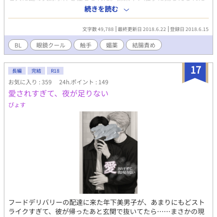
ーズ／受け視点／経産夫／巨根／産卵／溺愛／乳首責め／アナル
スヴェンは、テオドアに助けられたものの身体に淫靡な変調をき
続きを読む
責め／結腸責め／おもらし（小スカ）／潮吹き／総受け／授乳プ
たしてしまう。 触手/媚薬/尿道責め/結腸責め/潮吹き 【闘争か逃
レイ／舌フェラ／夫に見守られながらのえっち？（愛は溢れてる
走か】 おっさん二人×眼鏡細身学者 媚薬レイプ、筋肉髭剣士×眼
／妊娠？ イラストはNEOZONEさんにお願いしました。向かって
文字数 49,788
最終更新日 2018.6.22
登録日 2018.6.15
鏡細身学者 後遺症が残る中、ギルドマスターと依頼主に呼び出さ
左から、偉明、リューイ、明輝です。 12/25 第11回BL小説大賞
れたスヴェンはサンプルとして所持していたメイテイカズラの媚
BL
眼鏡クール
触手
媚薬
結腸責め
奨励賞ありがとうございました！
薬を見つけられてしまう。 媚薬/レイプ/潮吹き/結腸責め
17
長編
完結
R18
お気に入り : 359
24h.ポイント : 149
愛されすぎて、夜が足りない
ぴょす
フードデリバリーの配達に来た年下美男子が、あまりにもどスト
ライクすぎて、彼が帰ったあと玄関で抜いてたら……まさかの現