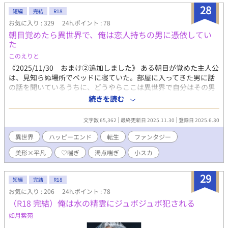
28
短編
完結
R18
お気に入り : 329
24h.ポイント : 78
朝目覚めたら異世界で、俺は恋人持ちの男に憑依してい
た
このえりと
《2025/11/30 おまけ②追加しました》 ある朝目が覚めた主人公
は、見知らぬ場所でベッドに寝ていた。部屋に入ってきた男に話
の話を聞いているうちに、どうやらここは異世界で自分はその男
の恋人の身体に憑依してしまっていたのだと気づく。 事情を話し
続きを読む
た主人公を、男は優しく労わる。元の世界に戻る方法と元の身体
の持ち主の魂を身体に戻す方法を調べないといけないのに、なぜ
文字数 65,362
最終更新日 2025.11.30
登録日 2025.6.30
か男はゆっくり探せばいいと主人公に微笑む。 まるで自分が憑依
していることを忘れているかのように甘く優しく接してくる男に
異世界
ハッピーエンド
転生
ファンタジー
次第に惹かれていく主人公だったが、ある日元の身体の持ち主の
美形×平凡
♡喘ぎ
濁点喘ぎ
小スカ
記憶を夢に見るようになり――。 本編全2話＋おまけ1話。 成分
表：♡喘ぎ 濁点喘ぎ アナル舐め 潮吹き 結腸責め おまけ②
成分表：小スカ ゆるファンタジーな世界観です。
29
短編
完結
R18
お気に入り : 206
24h.ポイント : 78
（R18 完結）俺は水の精霊にジュボジュボ犯される
如月紫苑