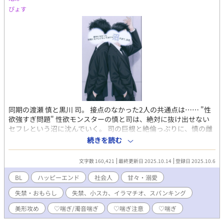
あります。苦手な方はご注意ください ＊元ネタは私が別で書いて
ぴょす
いるダークファンタジーなので雰囲気はほんのり暗めです ＊説明
の内容を変えると思いますので、定期的に見ていただければ幸い
です 以下、現在含む要素です 貞操帯、貞操具、射精管理、自慰、
インキュバス、言葉攻め、兜合わせ、手コキ、エアセックス、リ
バ、強姦、精飲、植物姦、潮吹き、フェラ、素股、SM、女装、
鏡、キスマーク、お尻の開発、不貞、セックスしないと出られな
い部屋、ディルド作成、初夜失敗、女性用下着、養父、二輪差
し、3P、射精禁止、焦らし、擬似オナ二ー、寸止め、遠隔バイ
ブ、ファストセックス
同期の渡瀬 慎と黒川 司。 接点のなかった2人の共通点は…… "性
欲強すぎ問題" 性欲モンスターの慎と司は、絶対に抜け出せない
セフレという沼に沈んでいく。 司の巨根と絶倫っぷりに、慎の雌
化は超加速♡♡濃厚すぎるえっちで快楽漬けの日々♡♡まるで永
続きを読む
遠の発情期状態♡♡ だからって、付き合うのは別問題！ それでも
抑えきれない性欲のせいで、どこでも構わずハメまくり♡嫉妬と
文字数 160,421
最終更新日 2025.10.14
登録日 2025.10.6
愛が絡み合う下品でド変態なセックスに溺れる2人に、ハッピーエ
ンドは訪れるのか？ (♡喘ぎ、自慰、言葉攻め、潮吹き、フェラ、
BL
ハッピーエンド
社会人
甘々・溺愛
玩具、排尿、スパンキング……表現あります) (エロ重視、基本性
失禁・おもらし
失禁、小スカ、イラマチオ、スパンキング
行為シーンのみで構成してます。) (伏線回収などもほぼなし、話
の展開早めです。ご了承くださいませ。) ⚠️表紙はAI生成によるも
美形攻め
♡喘ぎ/濁音喘ぎ
♡喘ぎ注意
♡喘ぎ
のです お好きなビジュアルをイメージしていただきたくあえて顔
はつけていません。