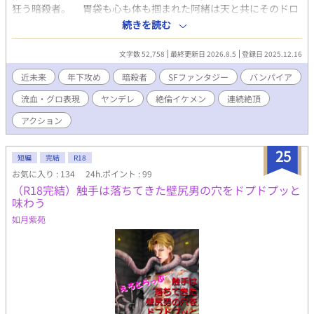
狂う暗殺者。 胃袋も心も体も掴まれた阿緒は天と共にそのドロ
ドロとした非日常にハマっていく。バンパイアや人間の返り血で
続きを読む
真っ赤になって笑う狂人が、逃亡生活をしていたサイボーグの隠
れたサディスティックな狂気を呼び覚ます。 鬼畜BLエロティッ
文字数 52,758
最終更新日 2026.8.5
登録日 2025.12.16
ク・バイオレンス系。 ※（第2部 第7章の終わりまで） 毎週／
週1 水 16：10更新 第一部（～５章）、第二部（6章～9
近未来
年下攻め
暗殺者
SFファンタジー
バンパイア
章）、第三部（10章～13章まで執筆済）での主人公の性格の成長
流血・グロ表現
ヤンデレ
絶倫イケメン
連続絶頂
と変化を是非とも楽しんでもらいたいです。 エロ含む話の前に
「※」つけておきます。 中出し（付き合い後から）、絶倫攻め、
アクション
絶倫受け、首絞め、潮吹き、指姦、年下攻め、溺愛、S状結腸、連
続絶頂、異物挿入、リバ、快楽堕ち、ハード溺愛系 暗殺、骨折、
25
拷問、殺人などグロあり。 一度電子書籍にしていましたが、大幅
短編
完結
R18
な再編集の為に販売停止にしてゆっくりと書き直しています。 こ
お気に入り : 134
24h.ポイント : 99
ちらはマイルドバージョンです。普通にアクション、多少のスプ
（R18完結）触手は落ちてきた壁尻男の穴をドプドプッと
ラッター、ハードエロあります。 ハード鬼畜スプラッターゴア系
味わう
バージョンは執筆の速さ次第で2027か2028年に販売する予定の電
如月紫苑
子書籍のみとします。 2026/7/11 表紙変えました
https://kisaragishion.fanbox.cc/ 如月紫苑のFanboxです。是非
無料登録をどうぞ。新作や書籍化情報の等の近況やリアルタイム
での作品についてよく呟いています。二人の動画などもありま
す。