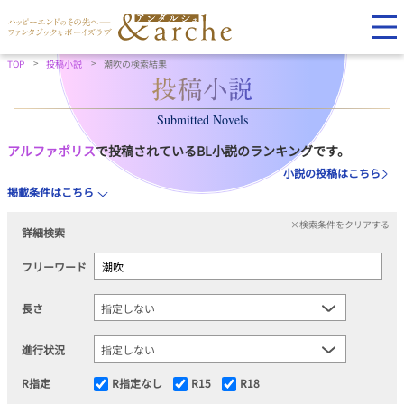
TOP
投稿小説
潮吹の検索結果
Submitted Novels
アルファポリス
で投稿されているBL小説のランキングです。
小説の投稿はこちら
掲載条件はこちら
×検索条件をクリアする
詳細検索
フリーワード
長さ
進行状況
R指定
R指定なし
R15
R18