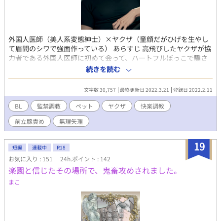
外国人医師（美人系変態紳士）×ヤクザ（童顔だがひげを生やし
て眉間のシワで強面作っている） あらすじ 高飛びしたヤクザが協
力者である外国人医師に初めて会って、ハートフルぼっこで騙さ
れて、ペットになる話。 無理やり、ひどいことはしない（暴力は
続きを読む
なし）。快楽堕ち。 受け:名前 マサ ヤクザ。組でへまをやらか
して高飛びした。強面、顰め面。常に眉間にしわを寄せている。
文字数 30,757
最終更新日 2022.3.21
登録日 2022.2.11
ひげ。25歳。 攻め:名前 リンク サイコパス。ペットを探してい
る。産婦人科医。紳士的で美しい見た目をしている。35歳。変
BL
監禁調教
ペット
ヤクザ
快楽調教
態。 ※隠語、モロ語。 ※♡喘ぎ入ります。 ※メスイキ、調教、潮
前立腺責め
無理矢理
吹き。 ※攻めが受けをペット扱いしています。 上記が苦手な方、
嫌悪感抱く方は回れ右でお願いします。 苦情は受け付けませんの
で、自己責任で閲覧お願いします。 そしてこちらpixivで投稿した
19
短編
連載中
R18
作品になります。 https://www.pixiv.net/novel/show.php?
お気に入り : 151
24h.ポイント : 142
id=16692560
楽園と信じたその場所で、鬼畜攻めされました。
まこ