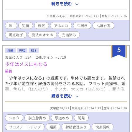
試して魔法のオナ〇ールが本物だと理解した惇嗣が次にとった行
続きを読む
動は、友人の加田喜勇（かだ きゆう）に自分と繋げたオナ〇ー
ルを使ってもらうことだった……。 読み切りでしたが、続きを投
文字数 224,478
最終更新日 2026.3.12
登録日 2023.12.26
稿することにしました。よろしくお願いします。 2024.10.4完結
しました。 【各話に含まれる要素】 1話：受×オ〇ホ、オ〇ホ×
BL
短編
現代
アホエロ
♡喘ぎ
んほぉ系
攻、 2話：オ〇ホを介したアナル舐め 3話：即ハメ、受け→デ〇ル
濁点喘ぎ
魔法のオナホ
完結済み
ドへのフ〇ラ 4話：攻→デ〇ルドへのフ〇ラ、デ〇ルド×受、潮
吹き 5話：受→攻へのフ〇ラ、隠姦、 6話：結腸姦、疑似排泄（ほ
ぼ描写なし）、乳首イキ、 6話番外：シャワー浣腸 受→攻への
5
短編
完結
R18
フ〇ラ、飲精 7話：結腸姦、潮吹き 番外：睡姦、受→攻へのフ〇
お気に入り : 534
24h.ポイント : 710
ラ、結腸姦 8話：乳首イキ、結腸姦、潮吹き 9話：軽度の緊縛、結
少年はメスにもなる
腸姦 10話：結腸姦、潮吹き 番外：尿道ブジー、結腸姦、潮吹き
碧碧
「少年はオスになる」の続編です。単体でも読めます。 監禁され
た少年が前立腺と尿道の開発をされるお話。 フラット貞操帯、媚
薬、焦らし（ほんのり）、小スカ、大スカ（ほんのり）、腸内洗
浄、メスイキ、エネマグラ、連続絶頂、前立腺責め、尿道責め、
続きを読む
亀頭責め（ほんのり）、プロステートチップ、攻めに媚薬、攻め
の射精我慢、攻め喘ぎ（押し殺し系）、見られながらの性行為な
文字数 78,222
最終更新日 2024.8.23
登録日 2024.8.16
どがあります。 挿入ありです。本編では調教師×ショタ、調教師
×ショタ×モブショタの3Pもありますので閲覧ご注意ください。
ショタ
前立腺責め
尿道攻め
開発
番外編では全て小スカでの絶頂があり、とにかくラブラブ甘々恋
プロステートチップ
媚薬
射精管理あり
快楽調教
人セックスしています。堅物おじさん調教師がすっかり溺愛攻め