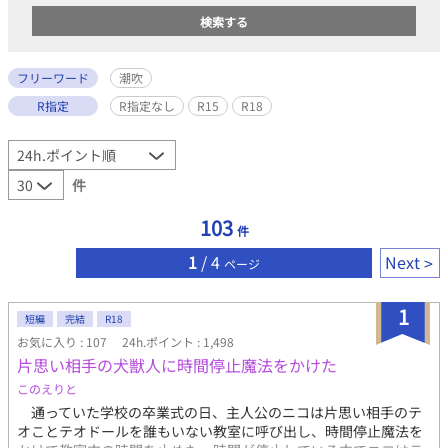
フリーワード
潮吹
R指定
R指定なし
R15
R18
件
103
件
1
/ 4
Next
ページ
1
短編
完結
R18
お気に入り : 107
24h.ポイント : 1,498
片思い相手の犬獣人に時間停止魔法をかけた
このえりと
通っていた学校の卒業式の日、主人公のニコは片思い相手のテ
オことテオドールを誰もいない教室に呼び出し、時間停止魔法を