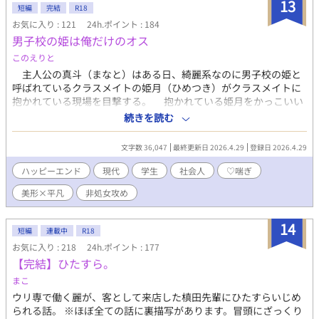
13
短編
完結
R18
お気に入り : 121
24h.ポイント : 184
男子校の姫は俺だけのオス
このえりと
主人公の真斗（まなと）はある日、綺麗系なのに男子校の姫と
呼ばれているクラスメイトの姫月（ひめつき）がクラスメイトに
抱かれている現場を目撃する。 抱かれている姫月をかっこいい
と思った真斗はその夜、姫月に抱かれる夢を見てしまう。しかも
続きを読む
真斗は翌日夢の内容を思い出しても、悪くないどころか本当に抱
かれてみたいと思ってしまうのだった。 しかし姫月は抱かれる
文字数 36,047
最終更新日 2026.4.29
登録日 2026.4.29
側だし自分とほとんど会話したことがないから現実になることは
ないだろう。そう思い忘れようとした真斗の元に、姫月がやって
ハッピーエンド
現代
学生
社会人
♡喘ぎ
くる。 自分を抱いてもいいよと言ってきた姫月に真斗は「俺が
美形×平凡
非処女攻め
姫月に抱かれたい」と正直に打ち明けた。断られると思っていた
真斗だったが、なぜか姫月は了承して――。 たくさんの男たちに
抱かれる男子校の姫（綺麗系）と、姫に抱かれる男の話。 成分
14
短編
連載中
R18
表：♡喘ぎ 濁点喘ぎ 潮吹き 攻めがモブに抱かれる描写 受
お気に入り : 218
24h.ポイント : 177
け・攻め・モブの3P ※リバ要素はありません
【完結】ひたすら。
まこ
ウリ専で働く麗が、客として来店した槙田先輩にひたすらいじめ
られる話。 ※ほぼ全ての話に裏描写があります。冒頭にざっくり