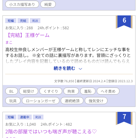
となりました。 早熟→恋人セックス。受けに煽られる攻め。受け
小スカ描写あり
純愛
が飲精します。 成熟→調教プレイ。乳首責めや射精我慢、オナホ
腰振り、オナホに入れながらセックスなど。攻めが受けの前で自
6
慰、飲精、攻めフェラもあります。 完熟（前編）→３年後と１０
短編
完結
R18
年後の話。乳首責め、甘イキ、攻めが受けの中で潮吹き、攻めに
お気に入り : 288
24h.ポイント : 582
手コキ、飲精など。 完熟（後編）→ほぼエロのみ。１５年後の
【完結】王様ゲーム
話。調教プレイ。乳首責め、射精我慢、甘イキ、脳イキ、キスイ
まこ
キ、亀頭責め、ローションガーゼ、オナホ、オナホコキ、潮吹
き、睡姦、連続絶頂、メスイキなど。
高校生仲良しメンバーが王様ゲームと称してレンにエッチな事を
するお話し。 ※全ての話に裏描写があります。冒頭にざっくりと
したプレイ内容を記載しているので読めるものだけ読んでもらえ
れば幸いです。 含まれるプレイ内容 総受/耳責/くすぐり/キス/拘
続きを読む
束/羞恥/フェラ/へそ責/玩具/乳首責/言葉責/挿入有/筆/焦らし/脇
舐/寸止/目隠/猿轡/ローションガーゼ/連続絶頂/前立腺責/イラマ/
文字数 76,850
最終更新日 2024.2.4
登録日 2023.12.3
バック/3P/視姦/口内指責/声我慢/ドライオーガズム/潮吹/強気受
etc. ※完結にしていますが、書きたくなったら突然番外編を書く
BL
総受け
くすぐり
拘束
羞恥
へそ責め
可能性があります。
玩具
ローションガーゼ
連続絶頂
強気受け
7
短編
連載中
R18
お気に入り : 1,040
24h.ポイント : 482
2階の部屋ではいつも喘ぎ声が聴こえる♡