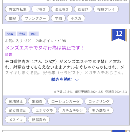
リオンは、生きる方法を模索していく……というのが原作のスト
ーリーだ。 だが原作を思い出したケイトは、今世はループの途中
異世界転生
♡喘ぎ
濁点喘ぎ
総受け
複数プレイ
だと気づく。 今世がループしてなかったことになるのならばと、
催眠
ファンタジー
学園
小スカ
性欲が強くハメられたい願望を持っていたケイトは肉便器になる
ことを決意するのだった――。 成分表：♡喘ぎ 濁点喘ぎ 潮吹
き 飲精 結腸責め アナル舐め 小スカ なんでも許せる人向け
12
短編
完結
R18
の作品です
お気に入り : 329
24h.ポイント : 198
メンズエステでヌキ行為は禁止です！
碧碧
モロ感筋肉おじさん（35才）がメンズエステでヌキ禁止と言わ
れ、射精させてもらえないままアナルをぐちゃぐちゃにされ、メ
スイキしまくる話。 好青年（セラピスト）×ガチムチおじさん。
射精禁止、亀頭責め、エネマグラ、玩具、ローションガーゼ、潮
続きを読む
吹き、手マンがあります。 本編完結後、番外編で激甘溺愛結腸責
めセックスします。攻めが射精我慢します。閲覧ご注意くださ
文字数 19,541
最終更新日 2024.8.5
登録日 2024.8.3
い。
射精禁止
亀頭責
ローションガーゼ
コックリング
前立腺責め
エネマグラ
ガチムチ受け
男の潮吹き
メスイキ
結腸責め