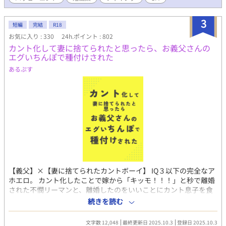
失禁･失神･潮吹き、結腸、尿道、メス堕ち、ハッピーエンド 【冒
険の書】 →ファンタジー、触手、前立腺、時間停止(少)、潮吹
き、結腸責め、強制・連続絶頂、尿道、ハッピーエンド？ 【探偵
3
短編
完結
R18
物語】 →強制・連続絶頂、潮吹き、甘々、ハッピーエンド 【九蓮
お気に入り : 330
24h.ポイント : 802
宝灯】 →鬼畜、イラマチオ、潮吹き、前立腺、連続絶頂、失神、
カント化して妻に捨てられたと思ったら、お義父さんの
ハッピーエンド(多分) 【2憶4000万の男】 →焦らし、攻フェラ、
エグいちんぽで種付けされた
メンソール、強制・連続絶頂、前立腺、潮吹き、(洗脳？)、ハッ
ピーエンド？ 【スイングボーイズ】 →3P、攻フェラ、イラマチ
あるぷす
オ、喉イキ、前立腺、強制絶頂、潮吹き、呼吸管理、ハッピーエ
ンド 【物実の鏡】 →続編（冒険の書）、じれじれ後甘々、ストー
リーメイン、ハッピーエンド 【蓼食う虫も好き好き】 →催淫、連
続絶頂、潮吹き、素股、青姦、甘め、ハッピーエンド 【皇帝ペン
ギン】 →ほんのりハーレム、攻フェラ、前立腺、連続・強制絶
頂、潮吹き、溺愛鬼畜、ハッピーエンド 【開発事業は突然に】 →
視姦オナ、イラマチオ、結腸、メスイキ、前立腺、連続絶頂、強
制絶頂、鬼畜、ハッピーエンド 【部屋とワセリンと鋏】 →前立
腺、失神、強制・連続絶頂、巨根、結腸、溺愛鬼畜、ハッピーエ
ンド 【しょうがあるけどしょうがない】 →敬語攻、鬼畜、ビッチ
【義父】×【妻に捨てられたカントボーイ】 IQ３以下の完全なア
受、山芋、生姜(フィギング)、前立腺、強制・連続絶頂、ハッピ
ホエロ。 カント化したことで嫁から「キッモ！！！」と秒で離婚
ーエンド 【頭が痛いと言ってくれ！】 →催眠(脳イキ)、焦らし、
された不憫リーマンと、離婚したのをいいことにカント息子を食
強制・連続絶頂、潮吹き、ハッピーエンド エロだけ欲しい方は*
いに来たニッコリ紳士の義父の話。 義父の甘やかしドスケベセッ
マークを探してください。 プロットもなければ登場人物も全く考
続きを読む
により、最終的に喜んでお嫁さんになっちゃう受け。 カントボー
えずに書き進める行き当たりばったり作品ばかりです。 容姿の描
イ／♡喘ぎ／濁音喘ぎ／乳首責め／指マン／ま〇こ舐め／中出し
写を省くことが多いのでお好みに合わせて妄想力を滾らせてくだ
文字数 12,048
最終更新日 2025.10.3
登録日 2025.10.3