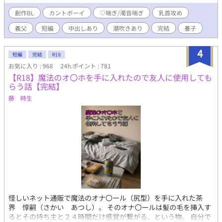
／潮吹き／ともかくなんでもアリ。
さい。 導入が長いことが増えてきたので、開始時は1週間くらい
放置したらちょうどいいと思います。 ストーリーなんていらね
創作BL
カントボーイ
♡喘ぎ/濁音喘ぎ
乳首攻め
ぇ、ただエロが読みたいんだ。って時、覗いてやってください。
義父
短編
中出しあり
潮吹きあり
完結
養子
少しでも楽しんでいただけると幸いです。
4
短編
完結
R18
お気に入り : 968
24h.ポイント : 781
【R18】魔法のオ〇ホを手に入れたので友人に使用しても
らう話【完結】
藤 時生
怪しいネット通販で魔法のオナ〇ール（尻型）を手に入れた茶
界 惇嗣（さかい あつし）。 そのオナ〇ールは髪の毛を挿入す
るとその持ち主と２４時間だけ感覚が繋がる、という物。 自分で