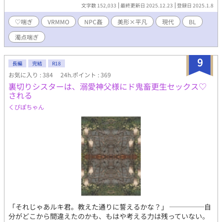
ついに自分が入っているNPCが犯されとても濃厚で充実したプレ
文字数 152,033
最終更新日 2025.12.23
登録日 2025.1.8
イを堪能した。 あんなすごいNPC姦をしてくれる人はそういな
いだろうなと思っていた主人公だったが、その次にログインした
♡喘ぎ
VRMMO
NPC姦
美形×平凡
現代
BL
らまさかの同じプレイヤーが現れて――。 フルダイブ型
濁点喘ぎ
VRMMOで出会った2人が恋人になってゲームでも現実でもヤりま
くる話。本編全3話＋番外編と小ネタ。（今後も更新予定） 成分
表：♡喘ぎ 攻め喘ぎ（軽度） 潮吹き 食べ物に体液をかける
9
長編
完結
R18
描写 衆人環視 攻め以外との絡み（挿入・射精有り） 濁点喘
お気に入り : 384
24h.ポイント : 369
ぎ 番外編成分表：アナル舐め 結腸責め 飲精（受け・攻め両
裏切りシスターは、溺愛神父様にド鬼畜更生セックス♡
方）
される
くぴぽちゃん
「それじゃあルキ君。教えた通りに誓えるかな？」 ─────自
分がどこから間違えたのかも、もはや考える力は残っていない。