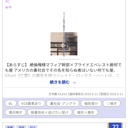
た
みや
【あらすじ】 絶倫俺様マフィア幹部×プライドエベレスト級何で
も屋 アメリカの裏社会でその名を知らぬ者はいない何でも屋、
Ghost《亡霊》の異名を持つジェイド・ロックス・ハートは、ニ
ューヨーク最大のマフィア組織、ブラッグウッドファミリーか
続きを読む
ら、3億ドルの裏金と極秘データを奪い去った。その後ジェイド
は、リゾート地で優雅なバカンスを満喫していたが、その平穏は
文字数 55,816
最終更新日 2026.6.11
登録日 2026.6.11
一人の男によって打ち砕かれる。 男の名は、テオ・ブラッグウッ
ド。 ブラッグウッドファミリーの次期ボス候補にして、『狂犬』
BL
R18要素あり
裏社会･アングラ
強気受け
♡喘ぎ
の異名で恐れられる危険人物だった。ジェイドはテオに拉致さ
濁点喘ぎ
執着攻め×逃げたい受け
美形×美形
れ、アジトに軟禁されてしまう。 そこで突きつけられた条件はた
だ一つ。 ――死にたくなければ、組織から奪ったものを取り返
せ。 果たしてジェイドは生き延びることができるのか。それと
22
長編
完結
R18