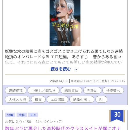
妖艶な水の精霊に奥をゴスゴスと突き上げられる果てしなき連続
絶頂のオンパレードなBLエロ短編。 あらすじ 昔からある言い
伝え。それはとある森にとてもとても美しい水の精霊が住んでい
る。その水の精霊は対価さえあればどんな願いをも叶えると。
続きを読む
主人公の男は水の精霊を探し求めて秘境の森へと入って行った。
殺された婚約者を生き返らせたくって、どんな事をもするつもり
文字数 14,186
最終更新日 2025.3.23
登録日 2025.3.15
で来た。そして見つけてしまったのだ。その泉を。 その美しい
精霊は契約に三つの対価がいると言う。一つ目は『触覚と味
連続絶頂
中出し／潮吹き
結腸責め
舌攻め
快楽堕ち
覚』。精霊の長くツルツルと滑る舌でキスをされると自分の体の
人外×人間
精霊
エロ濃厚
絶倫中出し
BL
変化を徐々に感じていき……。 電子書籍版は追加シーンあり。約
1.6万字強 DLsite
https://www.dlsite.com/bl/work/=/product_id/RJ01358596.html
30
短編
完結
R18
Booth https://kisaraginoshion.booth.pm/items/6694918
お気に入り : 158
24h.ポイント : 71
FANZA、楽天koboなどでも販売中。 （書籍版の内容） 精霊ｘ人
数年ぶりに再会した高校時代のクラスメイトが僕にオナ
間、人外、爬虫類の舌、喉ちんこプレイ、フェラ、中出し、連続