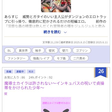
あらすじ 威勢とガタイのいい主人公がダンジョンのエロトラッ
プに引っ掛り、徹底的に犯かされるだけの短編エロ。 前作の
『淫靡な蟲の精霊は飲んだくれ冒険者の種をジュルジュルと飲み
尽くしたい』に出てくるダンジョンが舞台です。主人公２人は出
続きを読む
てこないし、話の系統も違います。 「触手は落ちてきた壁尻男の
穴をドプドプッと味わう」→単純マニアック筋肉ズボズボなエロ
文字数 21,150
最終更新日 2025.8.15
登録日 2025.6.11
ＢＬ短編 『淫靡な蟲の精霊は飲んだくれ冒険者の種をジュルジュ
ルと飲み尽くしたい』→執着溺愛蟲姦ロマンスＢＬ中編。 ※ネッ
BL
異世界
触手
壁尻
壁穴
ゴブリン
ト公開版 2.1万字強 全２０話 ※電子書籍販売中。約2.8万字、
ファンタジー
強姦/レイプ
モブ姦
二穴責め
91ぺージ。ネット公開版にゴブリンにより強制イマラチオ凌辱、
人間の男による初めての中イキや挿れられながらの射精、触手に
よる尿道姦等のシーンを加筆しました。 壁穴、壁尻、中出し、潮
26
長編
連載中
R18
吹き、指姦、触手姦、ゴブリン姦、強姦、レイプ、人外、結腸攻
お気に入り : 86
24h.ポイント : 92
め、連続絶頂、尿道攻め、快楽堕ち、絶倫触手、イマラチオ、精
魔導士カイラは許されない〜インキュバスの呪いで貞操
液塗れ、スパンキング、四穴同時（尻・尿道・口・耳） Booth
帯をかけられた少年〜
https://kisaraginoshion.booth.pm/items/7427265 DLsite
https://www.dlsite.com/bl/work/=/product_id/RJ01471685.html
掟
などで検索。気に入ってくださった方は是非検討してくださると
嬉しいです。 https://kisaragishion.fanbox.cc/ 如月紫苑の
Fanboxです。是非無料登録をどうぞ。新作や書籍化情報の等の近
況やリアルタイムでの作品についてよく呟いています。