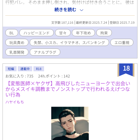
行犯バレ。 そのまま押し倒され、気付けば付き合うことに。 彼は
SNSで話題の超絶美形大学生。 顔面も、独占欲も、嫉妬も、えっ
続きを読む
ちも、ぜんぶ規格外。 でも…… 「それが、たまらなく気持ちい
い。」 抜群の相性と、愛されすぎて溶けまくる夜。 これは、 “抱
文字数 187,116
最終更新日 2025.7.24
登録日 2025.7.19
かれまくって愛されまくる”だけの話。 (♡喘ぎ、自慰、言葉攻
め、潮吹き、フェラ、玩具、首絞め、スパンキング……表現あり
BL
ハッピーエンド
甘々
年下攻め
拘束
ます) (とにかく2人がヤりまくる事に重きを置いた作品なので、ス
玩具責め
失禁、小スカ、イラマチオ、スパンキング
エロ重視
トーリー性はあまりないです。) (伏線回収などもほぼなし、話の
展開早めです。ご了承くださいませ。) ⚠️表紙はAI生成によるもの
乳首開発
アナルプラグ
です
18
短編
連載中
R18
お気に入り : 735
24h.ポイント : 142
【変態医師×ヤクザ】高飛びしたニューヨークで出会い
からメスイキ調教までノンストップで行われるえげつな
い行為
ハヤイもち