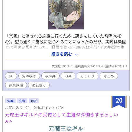
『楽園』と噂される施設に行くために悪さをしていた希望(のぞ
み)。望み通りに施設に送られることになったのだが、実際は楽園
とは程遠い場所だった。 職員である三原(みはら)とその施設で生
活することになった希望のお話しです。 含まれるプレイ内容 濁点
続きを読む
喘/拘束/機械/マジックハンド/くすぐり/乳首責/寸止/歯ブラシ/口
内責/焦らし/連続絶頂/潮吹/羞恥/前立腺責/玩具/複数/フェラ/耳責/
文字数 100,317
最終更新日 2026.3.4
登録日 2025.3.8
ローションガーゼ/潮吹etc. 表紙：聖奈様
BL
濁点喘ぎ
機械姦
拘束
くすぐり
寸止め
連続絶頂
強気受け
20
短編
完結
R18
お気に入り : 92
24h.ポイント : 134
元魔王はギルドの受付として生涯タダ働きするらしい
みや