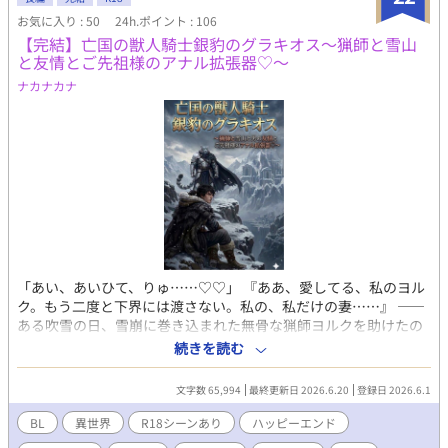
も､狂犬に喰い尽くされてしまうのか。 －－－－－⚠️注意⚠️－－
お気に入り : 50
24h.ポイント : 106
－－－ ※本作はがっつりR-18表現があります。 とにかくエロ多め
【完結】亡国の獣人騎士銀豹のグラキオス〜猟師と雪山
です。潮吹き、♡喘ぎ、濁点喘ぎ、汚喘ぎ注意です。 18歳未満の
と友情とご先祖様のアナル拡張器♡〜
方は閲覧をお控えください。 ※裏社会特有の暴力・殺人表現あり
※受けとモブの性的な絡みや行為を匂わせる過去の背景描写、未
ナカナカナ
遂、事後表現等が含まれます。 ※受けと攻めが幼少期に虐待され
ていた表現があります。苦手な方はご注意ください
「あい、あいひて、りゅ……♡♡」 『ああ、愛してる、私のヨル
ク。もう二度と下界には渡さない。私の、私だけの妻……』 ――
ある吹雪の日、雪崩に巻き込まれた無骨な猟師ヨルクを助けたの
は、絶滅に瀕する美しき銀豹族の獣人だった。 ヨルクは彼がたっ
続きを読む
た一人で守る超魔法文明の遺跡に匿われ、不器用ながらも温かい
同居生活が始まりかけたところで… 「待ってくれ、グラキオス！
文字数 65,994
最終更新日 2026.6.20
登録日 2026.6.1
一体何だっていきなり……」 『ハァッ、これは……マタタビの粉
だ』 降りかかるマタタビ！服の中で溢れるイヌハッカ！なぜか転
BL
異世界
R18シーンあり
ハッピーエンド
ばしてくる水晶玉！ヒト族の雄を孕ませるための古代文献！ 興奮