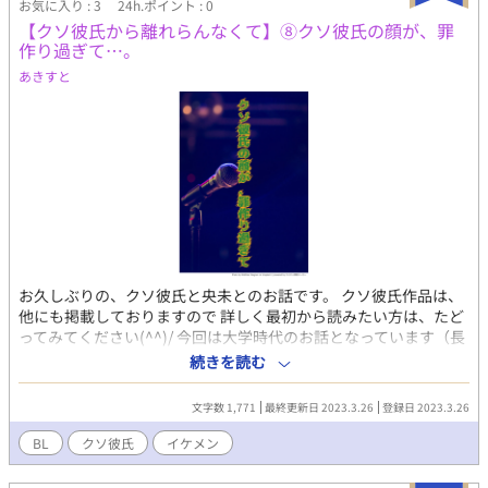
お気に入り : 3
24h.ポイント : 0
【クソ彼氏から離れらんなくて】⑧クソ彼氏の顔が、罪
作り過ぎて…。
あきすと
お久しぶりの、クソ彼氏と央未とのお話です。 クソ彼氏作品は、
他にも掲載しておりますので 詳しく最初から読みたい方は、たど
ってみてください(^^)/ 今回は大学時代のお話となっています（長
い休みは同棲していた２人です） 登場人物 朔 央未いわく、クソ
続きを読む
彼氏。 自由人で何事も たおやかに受け流してしまう。 風のような
青年。 久しぶりに央未と再会して 心が暴風域。 自分の心には、
文字数 1,771
最終更新日 2023.3.26
登録日 2023.3.26
少しうとい。 とりあえず央未の顔は好き。 央未 朔に逃げられたせ
いで すっかり性格が、ねじ曲がり 素直さを忘れてしまった。 でも
BL
クソ彼氏
イケメン
時々、強がる事を忘れ 無邪気になる。 しらずしらず、彼氏を 束縛
しちゃう系。 元は、人当たりがいい好青年。