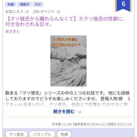
6
短編
連載中
R18
お気に入り : 0
24h.ポイント : 0
【クソ彼氏から離れらんなくて】⑨クソ彼氏の性癖に、
付き合わされる日々。
あきすと
数ある『クソ彼氏』シリーズの中の１つのお話です。 他にも投稿
しておりますのでどうぞお楽しみくださいませ。 登場人物 朔 １
７８ｃｍ 央未いわく、クソ彼氏。 自由人で何事も たおやかに受
け流してしまう。 風のような青年。 久しぶりに央未と再会して 心
続きを読む
が暴風域。 自分の心には、少しうとい。 とりあえず央未の顔は好
き。 央未 １７０ｃｍ 朔に逃げられたせいで すっかり性格が、ね
文字数 11,109
最終更新日 2024.6.22
登録日 2023.3.29
じ曲がり 素直さを忘れてしまった。 でも時々、強がる事を忘れ 無
邪気になる。 しらずしらず、彼氏を 束縛しちゃう系。 元は、人当
クソ彼氏
バカップル
性癖