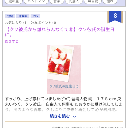
カル。惜しまれながら活動休止となって以降 音楽とは違う関わり
歳の差
バンドマン
音楽
同居人
無自覚
憧れ
方をしている。 ロマンチストで、恥ずかしくなる様な気障なセリ
フを 今でも言ってしまう。 性格は穏やかで、優しい。 容姿は今で
8
も少し現実離れした美貌もある。
短編
連載中
R15
お気に入り : 1
24h.ポイント : 0
【クソ彼氏から離れらんなくて⑰】クソ彼氏の誕生日
に。
あきすと
すっかり、上げ忘れていました(;'∀') 登場人物 朔 １７８ｃｍ 央
未いわく、クソ彼氏。 自由人で何事も たおやかに受け流してしま
う。 風のような青年。 久しぶりに央未と再会して 心が暴風域。
自分の心には、少しうとい。 とりあえず央未の顔は好き。 央未
続きを読む
１７０ｃｍ 朔に逃げられたせいで すっかり性格が、ねじ曲がり 素
直さを忘れてしまった。 でも時々、強がる事を忘れ 無邪気にな
文字数 3,622
最終更新日 2024.6.1
登録日 2024.5.30