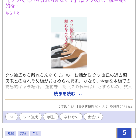
【クソ彼氏から離れらんなくて】②クソ彼氏、誕生秘話
的な…
あきすと
クソ彼氏から離れらんなくて。の、お話から クソ彼氏の過去編、
央未とのなれそめ編がおさめられます。 かなり、今更な本編での
簡易的キャラ紹介。 蓮花寺 朔（２０代半ば） さすらいの、旅人
気質な自由人。 色んな指標がわりと、ガバガバ。 雰囲気的には、
続きを読む
ゆったりとしており 何を考えているのかは、分かりにくい。 央未
の学生時代からの友人であり、元恋人。 めんどくさがりなので、
文字数 9,481
最終更新日 2021.8.7
登録日 2021.8.6
説明をするのが苦手。 ３年前までは、海外渡航していたが 何らか
の勉強に行っていたものの 央未には、まだ話していない。 身長は
BL
クソ彼氏
学生
なれそめ
出会い
１８０近くあり、背格好も 細身でスタイルはいい。 女友達も多か
ったが、３年前の一件以来 関係性は薄れた模様。 実家との関係性
5
は悪くないものの 帰国後に帰ることも無いまま。 柊木 央未（２
短編
完結
なし