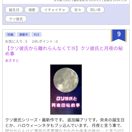
る。 しらずしらず、彼氏を 束縛しちゃう系。 元は、人当たりがい
い好青年。
誕生日
溺愛
イチャイチャ
甘々
同い年
クソ彼氏
9
短編
連載中
R18
お気に入り : 5
24h.ポイント : 0
【クソ彼氏から離れらんなくて⑲】クソ彼氏と月夜の秘
め事
あきすと
クソ彼氏シリーズ・最新作です。 追加編アリです。央未の誕生日
とか、ハロウィーンネタもブッ込んでいます。 月夜と言う事で、
訳分からんけど満月の不思議な力なのか央未の体が… と言うIQ2