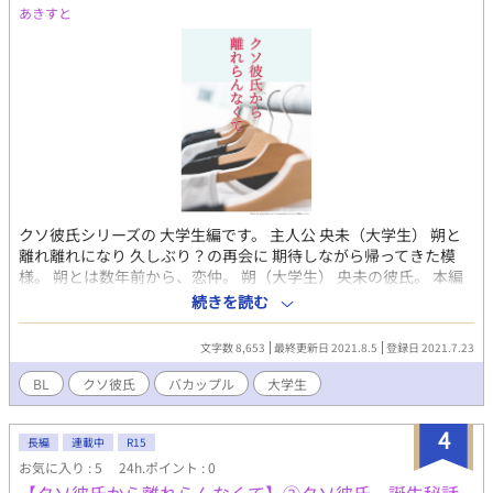
あきすと
クソ彼氏シリーズの 大学生編です。 主人公 央未（大学生） 朔と
離れ離れになり 久しぶり？の再会に 期待しながら帰ってきた模
様。 朔とは数年前から、恋仲。 朔（大学生） 央未の彼氏。 本編
では、クソ彼氏と呼ばれたり 散々だけど、実は根が真面目。 ただ
続きを読む
し、かなりの自由人。 一応、イチャイチャ甘々、えちえち注意を
促しておきます。
文字数 8,653
最終更新日 2021.8.5
登録日 2021.7.23
BL
クソ彼氏
バカップル
大学生
4
長編
連載中
R15
お気に入り : 5
24h.ポイント : 0