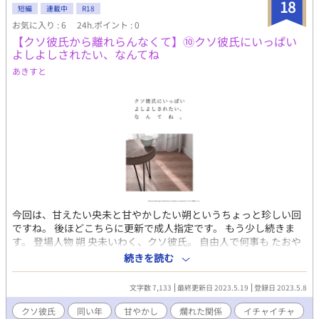
18
短編
連載中
R18
お気に入り : 6
24h.ポイント : 0
【クソ彼氏から離れらんなくて】⑩クソ彼氏にいっぱい
よしよしされたい、なんてね
あきすと
今回は、甘えたい央未と甘やかしたい朔というちょっと珍しい回
ですね。 後ほどこちらに更新で成人指定です。 もう少し続きま
す。 登場人物 朔 央未いわく、クソ彼氏。 自由人で何事も たおや
かに受け流してしまう。 風のような青年。 自分の心には、少しう
続きを読む
とい。 とりあえず央未の顔は無条件に好き。 央未 朔の一番大切な
人。 実は小学生くらいからの知り合いだったりする。 しらずしら
文字数 7,133
最終更新日 2023.5.19
登録日 2023.5.8
ず、彼氏を 束縛しちゃう系。 元は、人当たりがいい好青年。
クソ彼氏
同い年
甘やかし
爛れた関係
イチャイチャ