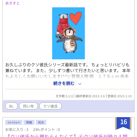
あきすと
お久しぶりのクソ彼氏シリーズ最新話です。 ちょっとリハビリも
兼ねています。 また、少しずつ書いて行きたいと思います。 本年
もよろしくお願いいたします(^^)/ 登場人物 朔 １７８ｃｍ 央未
いわく、クソ彼氏。 自由人で何事も たおやかに受け流してしま
続きを読む
う。 風のような青年。 久しぶりに央未と再会して 心が暴風域。
自分の心には、少しうとい。 とりあえず央未の顔は好き。 央未
文字数 3,112
最終更新日 2023.3.6
登録日 2023.1.10
１７０ｃｍ 朔に逃げられたせいで すっかり性格が、ねじ曲がり 素
直さを忘れてしまった。 でも時々、強がる事を忘れ 無邪気にな
BL
同い年
クソ彼氏
る。 しらずしらず、彼氏を 束縛しちゃう系。 元は、人当たりがい
い好青年。
16
ｼｮｰﾄｼｮｰﾄ
完結
R18
お気に入り : 3
24h.ポイント : 0
【クソ彼氏から離れらんなくて】⑥クソ彼氏が時々人間