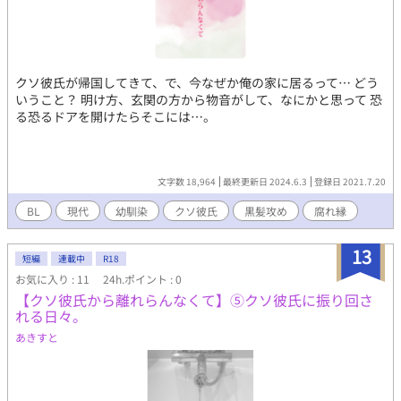
クソ彼氏が帰国してきて、で、今なぜか俺の家に居るって… どう
いうこと？ 明け方、玄関の方から物音がして、なにかと思って 恐
る恐るドアを開けたらそこには…。
文字数 18,964
最終更新日 2024.6.3
登録日 2021.7.20
BL
現代
幼馴染
クソ彼氏
黒髪攻め
腐れ縁
13
短編
連載中
R18
お気に入り : 11
24h.ポイント : 0
【クソ彼氏から離れらんなくて】⑤クソ彼氏に振り回さ
れる日々。
あきすと