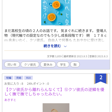
まだ高校生の頃の２人のお話です。 気まぐれに続きます。 登場人
物 （現代軸での設定なのでもう少し成長段階です） 朔 １７８ｃ
ｍ 央未いわく、クソ彼氏。 自由人で何事も たおやかに受け流し
てしまう。 風のような青年。 久しぶりに央未と再会して 心が暴風
続きを読む
域。 自分の心には、少しうとい。 とりあえず央未の顔は好き。 央
未 １７０ｃｍ 朔に逃げられたせいで すっかり性格が、ねじ曲が
文字数 3,859
最終更新日 2023.8.5
登録日 2023.8.3
り 素直さを忘れてしまった。 でも時々、強がる事を忘れ 無邪気に
なる。 しらずしらず、彼氏を 束縛しちゃう系。 元は、人当たりが
同い年
クソ彼氏
夏休み
学生
胸
いい好青年。
2
短編
完結
R18
お気に入り : 8
24h.ポイント : 0
【クソ彼氏から離れらんなくて】⑫クソ彼氏の逆鱗を優
しく撫で撫でしちゃったみたい。
あきすと