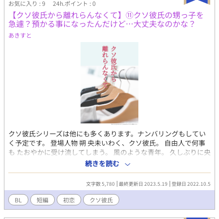
０代半ば） 朔に、３年前去られてから、日々どん底だった。 すっ
お気に入り : 9
24h.ポイント : 0
かり、屈折したような性格になりかけて いるが、元は人当たりの
【クソ彼氏から離れらんなくて】⑪クソ彼氏の甥っ子を
いい好青年。 朔の事を１０代の頃からずっと好きだった。 なし崩
急遽？預かる事になったんだけど…大丈夫なのかな？
し的に、付き合う事になってしまったが その中で、ついつい束縛
あきすと
したり、独占欲に 駆られる事に。 朔が去った後からは、ずっと仕
事一途で 根はかなり真面目ではあるものの 朔の事が絡むと、目の
色が変わる。 朔の自由さに魅力を感じながらも 不安要素ではある
と実感している。 強がりに思われがちで、俗にいうツンデレ。 身
長は、１７０程。 朔いわく、脚が綺麗とのこと。 今回は、２人の
中学の頃や高校の頃のお話が メインになっています。 成長段階な
ので、本編よりか身長なども まだ低めの央未と、もう結構高身長
な朔です。
クソ彼氏シリーズは他にも多くあります。ナンバリングもしてい
く予定です。 登場人物 朔 央未いわく、クソ彼氏。 自由人で何事
も たおやかに受け流してしまう。 風のような青年。 久しぶりに央
未と再会して 心が暴風域。 自分の心には、少しうとい。 とりあ
続きを読む
えず央未の顔は好き。 央未 朔に逃げられたせいで すっかり性格
が、ねじ曲がり 素直さを忘れてしまった。 でも時々、強がる事を
文字数 5,780
最終更新日 2023.5.19
登録日 2022.10.5
忘れ 無邪気になる。 しらずしらず、彼氏を 束縛しちゃう系。 元
は、人当たりがいい好青年。
BL
短編
初恋
クソ彼氏