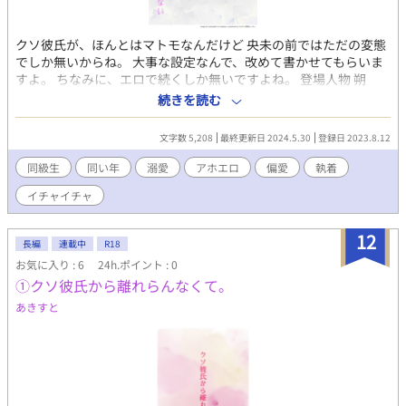
クソ彼氏が、ほんとはマトモなんだけど 央未の前ではただの変態
でしか無いからね。 大事な設定なんで、改めて書かせてもらいま
すよ。 ちなみに、エロで続くしか無いですよね。 登場人物 朔
１７８ｃｍ 央未いわく、クソ彼氏。 自由人で何事も たおやかに
続きを読む
受け流してしまう。 風のような青年。 久しぶりに央未と再会して
心が暴風域。 自分の心には、少しうとい。 とりあえず央未の顔は
文字数 5,208
最終更新日 2024.5.30
登録日 2023.8.12
好き。 央未 １７０ｃｍ 朔に逃げられたせいで すっかり性格が、
ねじ曲がり 素直さを忘れてしまった。 でも時々、強がる事を忘れ
同級生
同い年
溺愛
アホエロ
偏愛
執着
無邪気になる。 しらずしらず、彼氏を 束縛しちゃう系。 元は、人
イチャイチャ
当たりがいい好青年。
12
長編
連載中
R18
お気に入り : 6
24h.ポイント : 0
①クソ彼氏から離れらんなくて。
あきすと