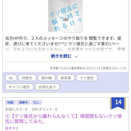
当方HP内で、２人のメッセージのやり取りを 閲覧できます。是
非、遊びに来てくださいませ(^^)/ クソ彼氏と過ごす夏の1ペー
ジ。忘れようにも忘れられない。 出来事をつづるお話です。 登場
人物 朔（クソ彼氏） 央未の、彼氏。別れたりくっついたりを し
続きを読む
ているものの、朔の言葉足らずが だいたいの原因。 本人は、まっ
たく別れたという気には なっていなかったらしい。 央未 朔の事
文字数 75,876
最終更新日 2022.7.16
登録日 2021.7.19
が、ちょっと異常に大好きな 同級生。 中学の頃に、朔に溺れた所
を救われて 確実に恋に落ちた模様。 紆余曲折を経て、３年間の空
BL
同級生
腐れ縁
身長差
クソ彼氏
白を開けながらも お互いが離れられずに、またつきあいはじめて
チャラい彼氏
女体化あり
しまった。 そんなこんなの、業が深い二人のお話です。
14
短編
連載中
なし
お気に入り : 4
24h.ポイント : 0
③【クソ彼氏から離れらんなくて】帰国間もないクソ彼
氏に質問してみた。
あきすと