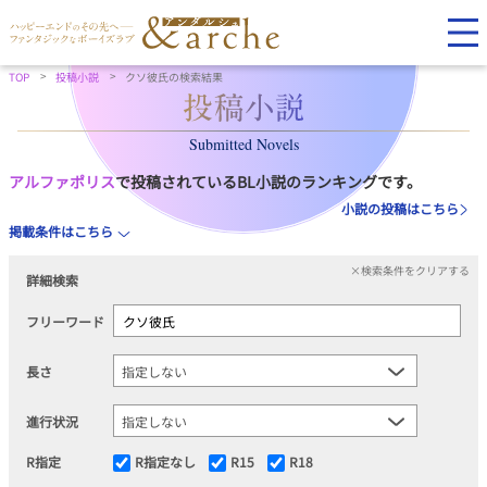
TOP
投稿小説
クソ彼氏の検索結果
Submitted Novels
アルファポリス
で投稿されているBL小説のランキングです。
小説の投稿はこちら
掲載条件はこちら
×検索条件をクリアする
詳細検索
フリーワード
長さ
進行状況
R指定
R指定なし
R15
R18