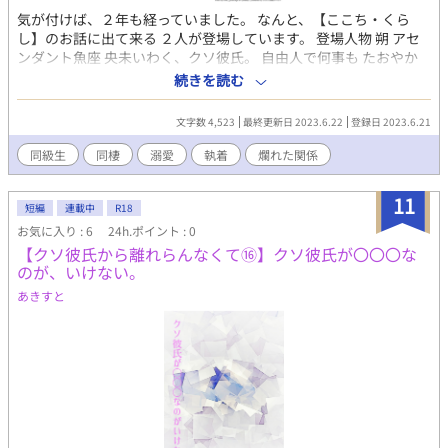
気が付けば、２年も経っていました。 なんと、【ここち・くら
し】のお話に出て来る ２人が登場しています。 登場人物 朔 アセ
ンダント魚座 央未いわく、クソ彼氏。 自由人で何事も たおやか
に受け流してしまう。 風のような青年。 久しぶりに央未と再会し
続きを読む
て 心が暴風域。 自分の心には、少しうとい。 とりあえず央未の
顔は好き。 央未（おうみ） アセンダント牡牛座 朔に逃げられたせ
文字数 4,523
最終更新日 2023.6.22
登録日 2023.6.21
いで すっかり性格が、ねじ曲がり 素直さを忘れてしまった。 でも
時々、強がる事を忘れ 無邪気になる。 しらずしらず、彼氏を 束縛
同級生
同棲
溺愛
執着
爛れた関係
しちゃう系。 元は、人当たりがいい好青年。 なんと今日で、連載
２周年です!(^^)! ありがとうございます！
11
短編
連載中
R18
お気に入り : 6
24h.ポイント : 0
【クソ彼氏から離れらんなくて⑯】クソ彼氏が〇〇〇な
のが、いけない。
あきすと