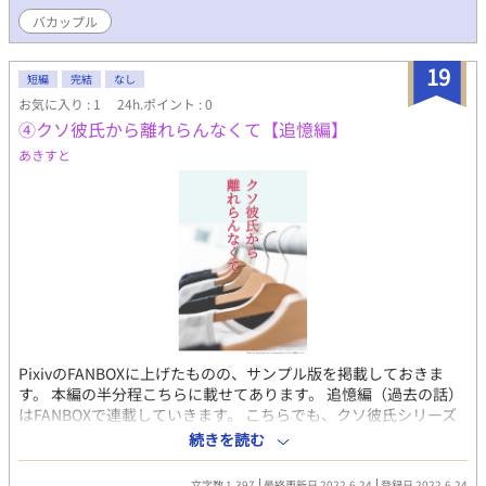
バカップル
19
短編
完結
なし
お気に入り : 1
24h.ポイント : 0
④クソ彼氏から離れらんなくて【追憶編】
あきすと
PixivのFANBOXに上げたものの、サンプル版を掲載しておきま
す。 本編の半分程こちらに載せてあります。 追憶編（過去の話）
はFANBOXで連載していきます。 こちらでも、クソ彼氏シリーズ
は普通に書いていきます(^^)/ 最近、ちゃんとした内容を書けてい
続きを読む
なかったので 少し落ち着いて過去編を気長に書きたいと思い 始め
ました。 6/21で『クソ彼氏～』連載１周年を迎えました。 有難う
文字数 1,397
最終更新日 2022.6.24
登録日 2022.6.24