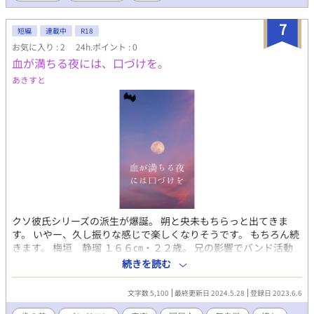
たりがいい好青年。
7
短編
連載中
R18
お気に入り : 2
24h.ポイント : 0
血が満ちる夜には、口づけを。
あきすと
クソ彼氏シリーズの派生が爆誕。 朔と央未もちらっと出てきま
す。 いやー、久し振りな感じで楽しくなりそうです。 もちろん続
きます。 梅垣 静瑠 １６６㎝・２２歳。 兄の影響でバンド活動
をしているが メンバーにはまだまだ子ども扱いされている。 バイ
続きを読む
トをしながら、桐哉と同居生活を送る。 桐哉に憧れている事は無
自覚。 朔に憧れていると思い込んでいる。 碓井 桐哉 １８４㎝
文字数 5,100
最終更新日 2024.5.28
登録日 2023.6.6
ぎりアラサー。元Tendre・Rouge(タンドル・ルージュ)の ヴォー