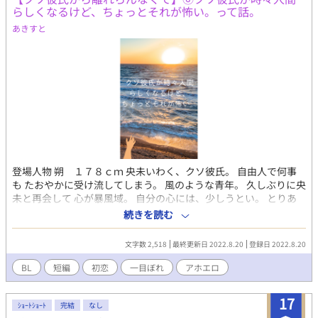
らしくなるけど、ちょっとそれが怖い。って話。
あきすと
登場人物 朔 １７８ｃｍ 央未いわく、クソ彼氏。 自由人で何事
も たおやかに受け流してしまう。 風のような青年。 久しぶりに央
未と再会して 心が暴風域。 自分の心には、少しうとい。 とりあ
えず央未の顔は好き。 央未 １７０ｃｍ 朔に逃げられたせいで す
続きを読む
っかり性格が、ねじ曲がり 素直さを忘れてしまった。 でも時々、
強がる事を忘れ 無邪気になる。 しらずしらず、彼氏を 束縛しちゃ
文字数 2,518
最終更新日 2022.8.20
登録日 2022.8.20
う系。 元は、人当たりがいい好青年。
BL
短編
初恋
一目ぼれ
アホエロ
17
ｼｮｰﾄｼｮｰﾄ
完結
なし