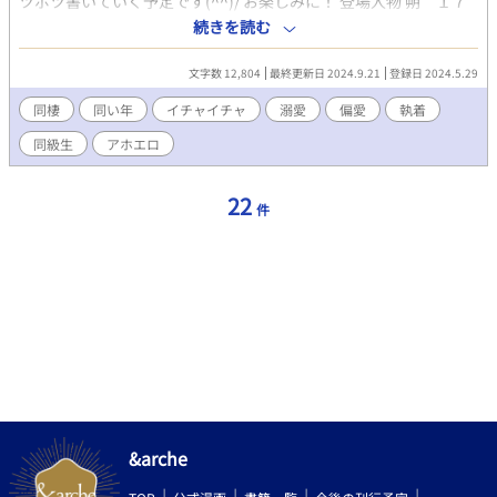
ツポツ書いていく予定です(^^)/ お楽しみに！ 登場人物 朔 １７
８ｃｍ 央未いわく、クソ彼氏。 自由人で何事も たおやかに受け
続きを読む
流してしまう。 風のような青年。 久しぶりに央未と再会して 心が
暴風域。 自分の心には、少しうとい。 とりあえず央未の顔は好
文字数 12,804
最終更新日 2024.9.21
登録日 2024.5.29
き。 央未 １７０ｃｍ 朔に逃げられたせいで すっかり性格が、ね
じ曲がり 素直さを忘れてしまった。 でも時々、強がる事を忘れ 無
同棲
同い年
イチャイチャ
溺愛
偏愛
執着
邪気になる。 しらずしらず、彼氏を 束縛しちゃう系。 元は、人当
同級生
アホエロ
たりがいい好青年。
22
件
&arche