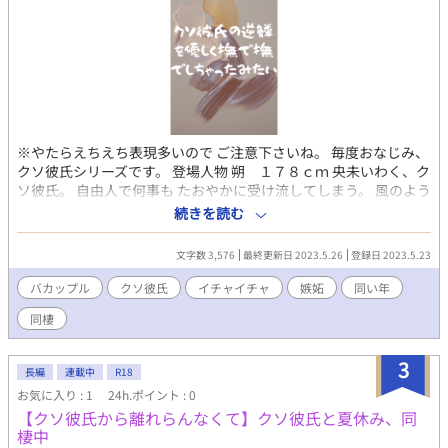
※やたらえちえち表現多いので ご注意下さいね。 毎度おなじみ、
クソ彼氏シリーズです。 登場人物 朔 １７８ｃｍ 央未いわく、ク
ソ彼氏。 自由人で何事も たおやかに受け流してしまう。 風のよう
な青年。 久しぶりに央未と再会して 心が暴風域。 自分の心に
続きを読む
は、少しうとい。 とりあえず央未の顔は好き。 央未 １７０ｃｍ
朔に逃げられたせいで すっかり性格が、ねじ曲がり 素直さを忘れ
文字数 3,576
最終更新日 2023.5.26
登録日 2023.5.23
てしまった。 でも時々、強がる事を忘れ 無邪気になる。 しらずし
らず、彼氏を 束縛しちゃう系。 元は、人当たりがいい好青年。
バカップル
クソ彼氏
イチャイチャ
嫉妬
同い年
同棲
3
長編
連載中
R18
お気に入り : 1
24h.ポイント : 0
【クソ彼氏から離れらんなくて】クソ彼氏と夏休み、同
棲中