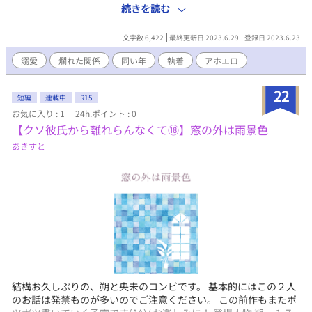
が暴風域。 自分の心には、少しうとい。 とりあえず央未の顔は好
続きを読む
き。 央未（おうみ） アセンダント牡牛座 朔に逃げられたせいで
すっかり性格が、ねじ曲がり 素直さを忘れてしまった。 でも
文字数 6,422
最終更新日 2023.6.29
登録日 2023.6.23
時々、強がる事を忘れ 無邪気になる。 しらずしらず、彼氏を 束縛
しちゃう系。 元は、人当たりがいい好青年。
溺愛
爛れた関係
同い年
執着
アホエロ
22
短編
連載中
R15
お気に入り : 1
24h.ポイント : 0
【クソ彼氏から離れらんなくて⑱】窓の外は雨景色
あきすと
結構お久しぶりの、朔と央未のコンビです。 基本的にはこの２人
のお話は発禁ものが多いのでご注意ください。 この前作もまたポ