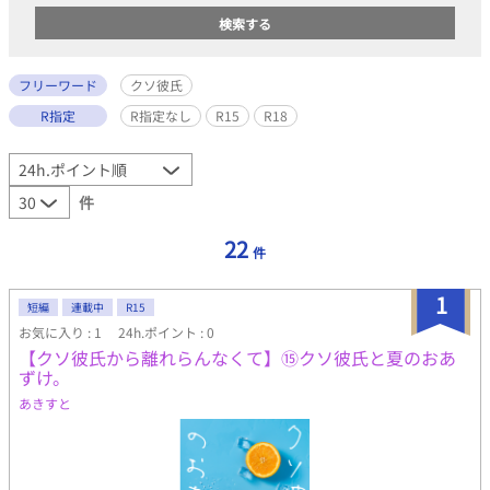
フリーワード
クソ彼氏
R指定
R指定なし
R15
R18
件
22
件
1
短編
連載中
R15
お気に入り : 1
24h.ポイント : 0
【クソ彼氏から離れらんなくて】⑮クソ彼氏と夏のおあ
ずけ。
あきすと