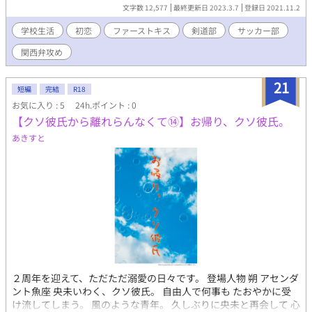
色。 光冥の事が好きで仕方ない様子。
文字数 12,577
最終更新日 2023.3.7
登録日 2021.11.2
学校生活
初恋
ファーストキス
剣道部
サッカー部
関西弁攻め
21
短編
完結
R18
お気に入り : 5
24h.ポイント : 0
【クソ彼氏から離れらんなくて⑭】お帰り、クソ彼氏。
あきすと
２周年を迎えて、ただただ溺愛の日々です。 登場人物 朔 アセンダ
ント魚座 央未いわく、クソ彼氏。 自由人で何事も たおやかに受
け流してしまう。 風のような青年。 久しぶりに央未と再会して 心