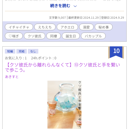
くらいのひどい、アホエロです。 無駄に続きます。こちらに更新
続きを読む
していきます。 登場人物 朔 アセンダント魚座 央未いわく、クソ
彼氏。 自由人で何事も たおやかに受け流してしまう。 風のような
文字数 9,007
最終更新日 2024.11.29
登録日 2024.9.29
青年。 久しぶりに央未と再会して 心が暴風域。 自分の心には、
少しうとい。 とりあえず央未の顔は好き。 央未（おうみ） アセン
イチャイチャ
えちえち
アホエロ
溺愛
秘め事
ダント牡牛座 朔に逃げられたせいで すっかり性格が、ねじ曲がり
♡喘ぎ
クソ彼氏
同棲
誕生日
バカップル
素直さを忘れてしまった。 でも時々、強がる事を忘れ 無邪気にな
る。 しらずしらず、彼氏を 束縛しちゃう系。 元は、人当たりがい
い好青年。
10
短編
完結
なし
お気に入り : 1
24h.ポイント : 0
【クソ彼氏から離れらんなくて】⑬クソ彼氏と手を繋い
で歩こう。
あきすと