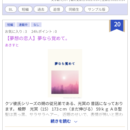
ございます( *´艸｀)
BL
短編
過去
追憶
同級生
サンプル版
20
短編
連載中
なし
お気に入り : 3
24h.ポイント : 0
【夢想の恋人】夢なら覚めて。
あきすと
クソ彼氏シリーズの朔の従兄弟である、光冥の 昔話になっており
ます。 楡野 光冥（15） 173ｃｍ（まだ伸びる） 59ｋｇ ＡＢ型
髪は真っ黒、サラサラヘアー。 近眼のせいで、表情が怖いと思わ
れがち。 椚 雪緒 164ｃｍ 56ｋｇ 薄茶色の髪のせいで、頭髪検
続きを読む
査によく 引っ掛かる。（書類は提出してあるのに） 瞳は焦げ茶