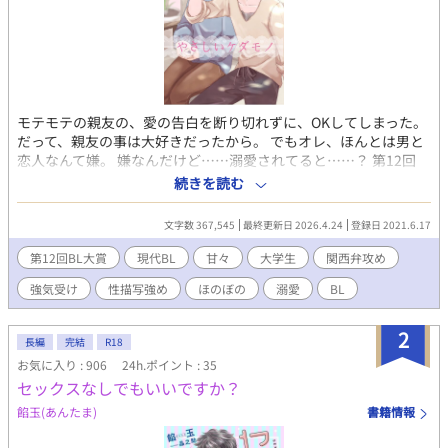
モテモテの親友の、愛の告白を断り切れずに、OKしてしまった。
だって、親友の事は大好きだったから。 でもオレ、ほんとは男と
恋人なんて嫌。 嫌なんだけど……溺愛されてると……？ 第12回
BL大賞にエントリーしています。 楽しんで頂けて、応援頂けたら
続きを読む
嬉しいです…✨
文字数 367,545
最終更新日 2026.4.24
登録日 2021.6.17
第12回BL大賞
現代BL
甘々
大学生
関西弁攻め
強気受け
性描写強め
ほのぼの
溺愛
BL
2
長編
完結
R18
お気に入り : 906
24h.ポイント : 35
セックスなしでもいいですか？
餡玉(あんたま)
書籍情報