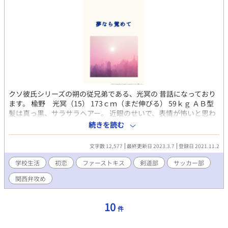
クソ彼氏シリーズの朔の従兄弟である、光冥の 昔話になっており
ます。 楡野 光冥（15） 173ｃｍ（まだ伸びる） 59ｋｇ ＡＢ型
髪は真っ黒、サラサラヘアー。 近眼のせいで、表情が怖いと思わ
れがち。 椚 雪緒 164ｃｍ 56ｋｇ 薄茶色の髪のせいで、頭髪検
続きを読む
査によく 引っ掛かる。（書類は提出してあるのに） 瞳は焦げ茶
色。 光冥の事が好きで仕方ない様子。
文字数 12,577
最終更新日 2023.3.7
登録日 2021.11.2
学校生活
初恋
ファーストキス
剣道部
サッカー部
関西弁攻め
10
件