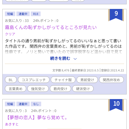
9
短編
連載中
R18
お気に入り : 33
24h.ポイント : 0
霧島くんの恥ずかしがってるところが見たい
クリア
タイトルの通り男前が恥ずかしがってるのいいなぁと思って書い
た作品です。 関西弁の言葉責めと、男前が恥ずかしがってるのは
性癖です。 ノリと勢いで書いたので誤字脱字など温かい目で見て
ください。誤字あったらこっそり教えてください、、、 多少強引
続きを読む
にしないと、内容に持ってけなかったので、初っ端からです。 メ
イド服の導入書いたのでメインは気ままにゆっくり書きます。
文字数 8,476
最終更新日 2023.6.5
登録日 2023.4.22
BL
コスプレエッチ
チャイナ服
男前受け
関西弁攻め
言葉責め
強気受け
筋肉受け
硬派受け
10
短編
連載中
なし
お気に入り : 3
24h.ポイント : 0
【夢想の恋人】夢なら覚めて。
あきすと