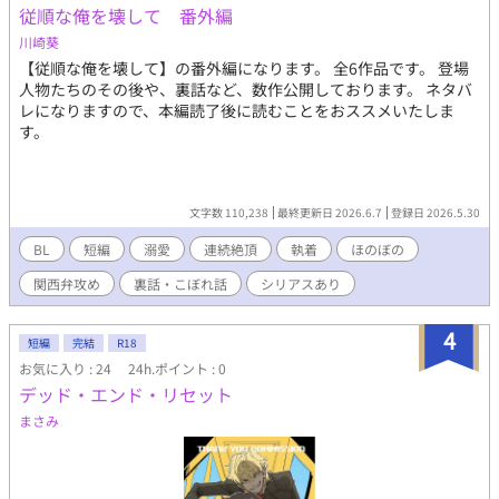
従順な俺を壊して 番外編
川崎葵
【従順な俺を壊して】の番外編になります。 全6作品です。 登場
人物たちのその後や、裏話など、数作公開しております。 ネタバ
レになりますので、本編読了後に読むことをおススメいたしま
す。
文字数 110,238
最終更新日 2026.6.7
登録日 2026.5.30
BL
短編
溺愛
連続絶頂
執着
ほのぼの
関西弁攻め
裏話・こぼれ話
シリアスあり
4
短編
完結
R18
お気に入り : 24
24h.ポイント : 0
デッド・エンド・リセット
まさみ