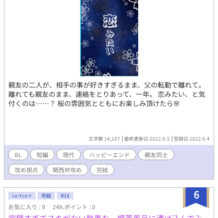
親友の二人が、相手の事が好きすぎるまま、父の転勤で離れて。
離れても親友のまま、連絡をとりあって、一年。 恋みたい、と気
付くのは……？ 桜の雰囲気とともにお楽しみ頂けたら🌸
文字数 14,107
最終更新日 2022.6.5
登録日 2022.6.4
BL
短編
現代
ハッピーエンド
親友同士
攻め視点
関西弁攻め
完結
6
ｼｮｰﾄｼｮｰﾄ
完結
R18
お気に入り : 9
24h.ポイント : 0