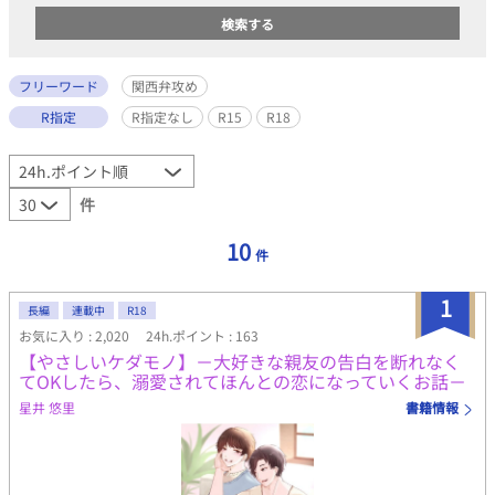
フリーワード
関西弁攻め
R指定
R指定なし
R15
R18
件
10
件
1
長編
連載中
R18
お気に入り : 2,020
24h.ポイント : 163
【やさしいケダモノ】－大好きな親友の告白を断れなく
てOKしたら、溺愛されてほんとの恋になっていくお話－
星井 悠里
書籍情報