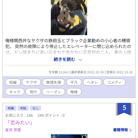
俺様関西弁なヤクザの鉄砲玉とブラック企業勤めの小心者の横領
犯。 突然の故障により停止したエレベーターに閉じ込められたの
は、ドン詰まりに追い込まれて先がない正反対の二人。 身の上話
をするうちに事態は予想外の方向に転がって……。 （コメディ／
続きを読む
無理矢理／チンピラ×リーマン／俺様ヤクザ関西弁攻め×平凡ヘ
タレ流され受け） イラスト：次之B（@tuginoB_666）様
文字数 32,663
最終更新日 2022.10.30
登録日 2022.10.30
短編
ヤクザ
無理矢理
平凡
ヘタレ
コメディ
ギャグ
現代
リーマン
俺様
5
短編
完結
なし
お気に入り : 186
24h.ポイント : 0
「恋みたい」
星井 悠里
書籍情報