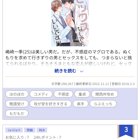
嶋崎一季(25)は美しい男だ。だが、不感症のマグロである。ぬく
もりを求めて行きずりの男とセックスをしても、つまらないと捨
てられるばかり。そろそろまともな恋人が欲しいけれど、セック
スに自信がない。セックスをしてしまえば最後、マグロだからと
続きを読む
捨てられるーーネガティブな不安に囚われて、一季は人とのふれ
あいに臆病になっていた。そんな時、一季はマンションの上階に
文字数 288,367
最終更新日 2022.11.11
登録日 2018.2.3
引っ越してきた男の荷ほどきを手伝うことになり、その場で付き
合って欲しいと言われるが……！？ 童貞イケメン准教授(28)×
ほのぼの
コメディ
不感症
童貞
関西弁攻め
不感症に悩む美人大学事務員(25)。受け攻めの視点が交互に入り
敬語受け
攻が受を好きすぎる
奥手
らぶえっち
ます。 ☆7/21より、夏の番外編を不定期掲載します！
もだもだ
3
ｼｮｰﾄｼｮｰﾄ
完結
R18
お気に入り : 7
24h.ポイント : 7