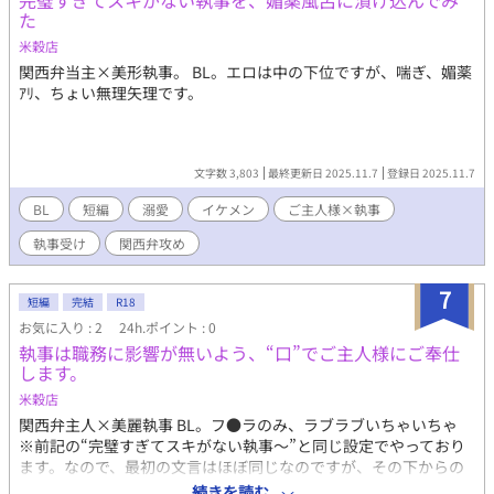
完璧すぎてスキがない執事を、媚薬風呂に漬け込んでみ
た
米穀店
関西弁当主×美形執事。 BL。エロは中の下位ですが、喘ぎ、媚薬
ｱﾘ、ちょい無理矢理です。
文字数 3,803
最終更新日 2025.11.7
登録日 2025.11.7
BL
短編
溺愛
イケメン
ご主人様×執事
執事受け
関西弁攻め
7
短編
完結
R18
お気に入り : 2
24h.ポイント : 0
執事は職務に影響が無いよう、“口”でご主人様にご奉仕
します。
米穀店
関西弁主人×美麗執事 BL。フ●ラのみ、ラブラブいちゃいちゃ
※前記の“完璧すぎてスキがない執事〜”と同じ設定でやっており
ます。なので、最初の文言はほぼ同じなのですが、その下からの
内容は違いますので、どうか読んで頂けたら幸いです。 タイトル
続きを読む