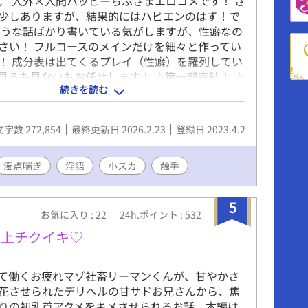
。 人外×人間ハッピーらぶざまエロコメです！ ざ
少しありますが、結果的にはハピエンのはず！で
ような話ばかり書いている気がしますが、性癖なの
さい！ フルコースのメインだけを細々と作ってい
！ 成分表は出てくるプレイ（性癖）を羅列してい
見るも見ないもお任せします！ ☆第一部完結！ ☆
続きを読む
！ ☆第三部更新中！ 何でも美味しく食べられる方
！ このキャラ/プレイ好きだなって感想で教えても
っても嬉しいです♡
文字数 272,854
最終更新日 2026.2.23
登録日 2023.4.2
濁点喘ぎ
淫語
小スカ
触手
5
お気に入り : 22
24h.ポイント : 532
極上チクイキ♡
て働くお疲れマゾ社畜リーマンくんが、甘やかさ
花させられたデリヘルの甘サドお兄さんから、焦
りの初乳首アクメをキメさせられるお話。本編は