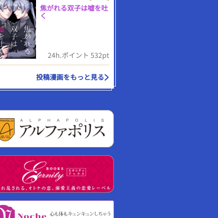
焦がれる双子は嘘を吐
く
24h.ポイント 532pt
投稿漫画をもっと見る