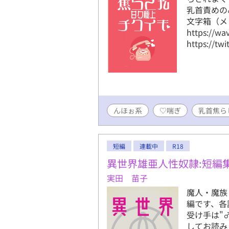
乳首責めの
文字箱（メ
https://w
https://tw
んほぉ系
♡喘ぎ
乳首焦ら
短編
連載中
R18
異世界雄亜人性奴隷:短編
実田 苗子
魔人・魔族
編です、各
受け手は"
してお読み