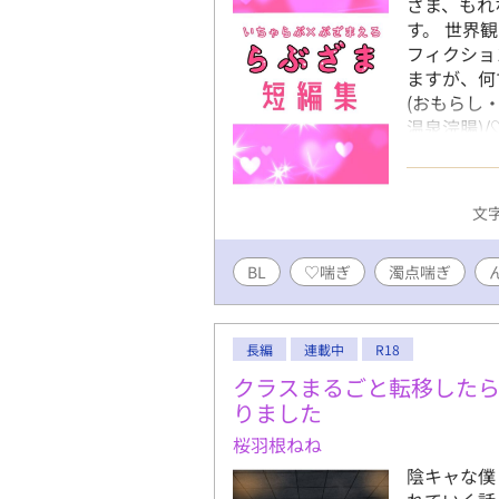
ざま、もれ
す。 世界
フィクショ
ますが、何
(おもらし
温泉浣腸)/
脳/羞恥/3
グ/触手/人
バニー/ヤ
文字
BL
♡喘ぎ
濁点喘ぎ
長編
連載中
R18
クラスまるごと転移した
りました
桜羽根ねね
陰キャな僕