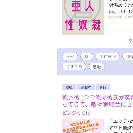
関係ありま
い。 ＊R
快楽責め等
単な設定描
い。 ＊短
ません、各
文
ゲイ
BL
エロ重視
快
くすぐり
羞恥
長編
連載中
R18
俺☆彼 [♡♡俺の彼氏が
ってきて、散々実験台にさ
ピンクくらげ
ドエッチな
マサト(隠