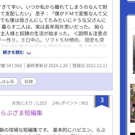
すぎて辛い。いつか私から離れてしまうのなんて耐
て支配したい」 息子：「僕がドＭで変態なんて父
。でも僕は母さんにしてたみたいにドＳな父さんに
く暮らす二人は、実は長年両片思いだった。 拗ら
主人様と奴隷の生活が始まった。 ＜説明＆注意点
リー性０。エロ中心。ソフトＳＭ傾向。 設定も深
それほど気にせずとも読めるかも。 素人作品のた
続きを読む
変わったり、文体が変わる傾向があります。特に
字、話中の矛盾、変態プレイなど気になら方はどう
数 347,958
最終更新日 2024.1.20
登録日 2022.12.11
い。 ＜キャラクター覚書＞ ●父：御主人様。40
ず絶倫。妻（母）を亡くしてから息子が生きがい。
する。 息子を育てるために、在宅で出来る仕事を
んほぉ系
奴隷
：大学生。20代。快感に弱く流されやすい。父限
いた頃からドＭだと自覚あり。母似で、幼少は女の
3
適度に身体を鍛えて身長も高い。通常時は父を
お気に入り : 1,253
24h.ポイント : 901
ぶが、えっちな状況や気分になると「父さん」
♡らぶざま短編集
。 ●母（故人）：作中にはほぼ出ませんが、息子
。父とは性癖が合い長年のセフレを経て妻になる。
癖の坩堝な短編集です。 基本的にハピエン、らぶ