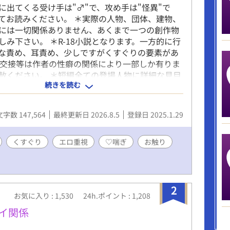
に出てくる受け手は"♂"で、攻め手は"怪異"で
てお読みください。 ＊実際の人物、団体、建物、
には一切関係ありません、あくまで一つの創作物
しみ下さい。 ＊R-18小説となります。一方的に行
な責め、耳責め、少しですがくすぐりの要素があ
＊交接等は作者の性癖の関係により一部しか有りま
赦ください。 ＊短編全ての登場人物に詳細な見目
続きを読む
はございません、各自お好きな容姿に変換してお
い。
文字数 147,564
最終更新日 2026.8.5
登録日 2025.1.29
くすぐり
エロ重視
♡喘ぎ
お触り
2
お気に入り : 1,530
24h.ポイント : 1,208
ナイ関係