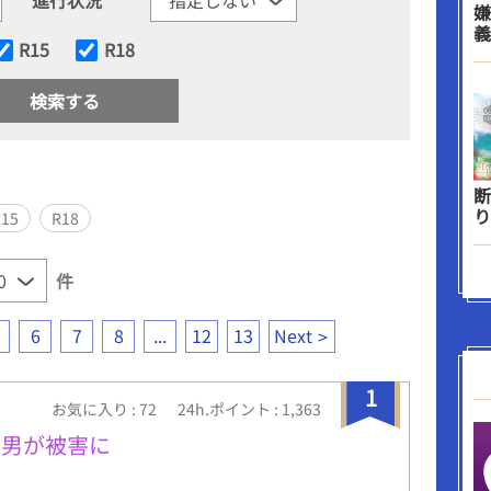
嫌
義
R15
R18
断
り
R15
R18
件
6
7
8
...
12
13
Next
1
お気に入り : 72
24h.ポイント : 1,363
て男が被害に