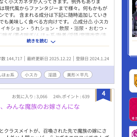
なく小スカネタが入ってきます。例外もありま
観は現代風からファンタジーまで様々。何もかもが
ンです。 含まれる成分は下記に随時追加していき
でも美味しく食べる方向けです。 ⚠成分⚠ 小スカ
・イキション・うれション・飲尿・浴尿・おむつ・
♡喘ぎ/濁点喘ぎ/んほぉ系/執着/淫語/常識改変/洗
続きを読む
P/衆人環視/催眠/幼児退行/産卵/放屁/スパンキン
外/食ザー/男性妊娠/擬似排泄/女装/落書き/母乳/逆
ンデレ
数 144,717
最終更新日 2025.12.22
登録日 2024.1.24
んほぉ系
小スカ
淫語
美形×平凡
4
お気に入り : 3,066
24h.ポイント : 639
ら、みんな魔族のお嫁さんにな
とクラスメイトが、召喚された先で魔族の嫁にさ