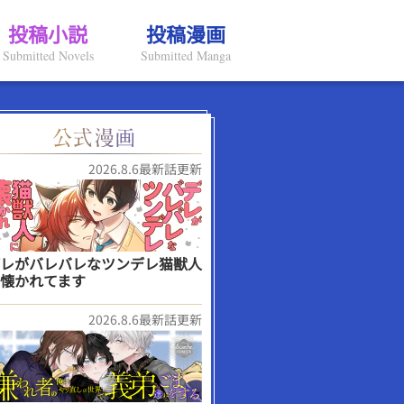
投稿小説
投稿漫画
Submitted Novels
Submitted Manga
2026.8.6最新話更新
レがバレバレなツンデレ猫獣人
懐かれてます
2026.8.6最新話更新