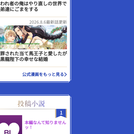
われ者の俺はやり直しの世界で
弟達にごまをする
2026.8.6最新話更新
罪された当て馬王子と愛したが
黒龍陛下の幸せな結婚
公式漫画をもっと見る
1
本編なんて知りません
ッ！