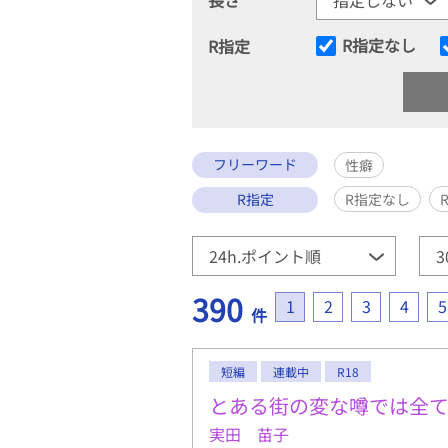
R指定なし
R指定
フリーワード
性癖
R指定
R指定なし
390
1
2
3
4
5
件
短編
連載中
R18
とある街の変な噂では全
実田 苗子