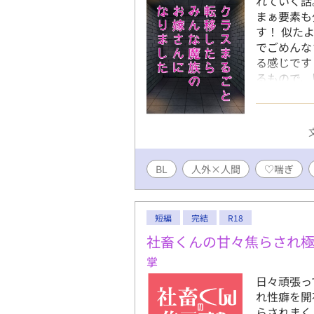
れていく話
まぁ要素も
す！ 似た
でごめんな
る感じです
るもので、
第二部完結
向けです〜
らえたらと
BL
人外×人間
♡喘ぎ
短編
完結
R18
社畜くんの甘々焦らされ
掌
日々頑張っ
れ性癖を開
らされまく