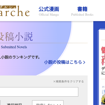
公式漫画
書籍
Official Manga
Published Books
Submitted Novels
L小説のランキングです。
小説の投稿はこちら
デ
に
×検索条件をクリアする
進行状況