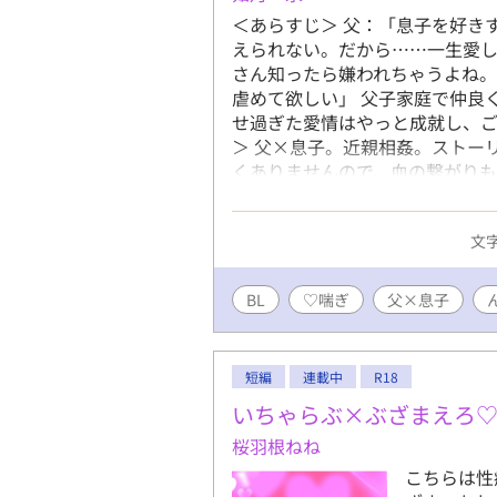
＜あらすじ＞ 父：「息子を好き
えられない。だから……一生愛し
さん知ったら嫌われちゃうよね
虐めて欲しい」 父子家庭で仲良
せ過ぎた愛情はやっと成就し、ご
＞ 父×息子。近親相姦。ストー
くありませんので、血の繋がりも
め、作者の気分次第で視点が急に
エロ文章を試行錯誤中。 誤字脱
文字
ぞ頭からっぽにして読んでくださ
代。Ｓっ気あり。年齢に見合わ
歪んだ愛が蓄積し、息子を奴隷と
BL
♡喘ぎ
父×息子
し、家事全般にも優秀。 ●息子
定で淫乱ビッチ奴隷。物心がつ
子とからかわれるのが嫌で、今は
短編
連載中
R18
「オヤジ」、自分を「俺」と呼
いちゃらぶ×ぶざまえろ
「僕」と無意識に呼び方が変わる
が小学生の頃、病気で亡くなる
桜羽根ねね
息子にとっては母。
こちらは性