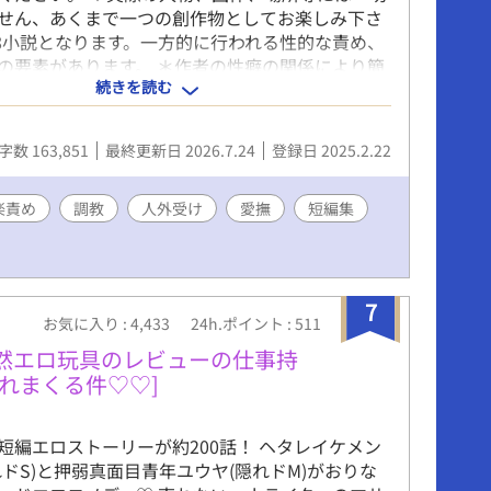
せん、あくまで一つの創作物としてお楽しみ下さ
-18小説となります。一方的に行われる性的な責め、
の要素があります。 ＊作者の性癖の関係により簡
続きを読む
写の後に抜きエロとなっています。ご容赦くださ
編全ての登場人物に詳細な見目の設定などはござい
自お好きな容姿に変換してお楽しみ下さい。
字数 163,851
最終更新日 2026.7.24
登録日 2025.2.22
楽責め
調教
人外受け
愛撫
短編集
7
お気に入り : 4,433
24h.ポイント : 511
突然エロ玩具のレビューの仕事持
れまくる件♡♡]
短編エロストーリーが約200話！ ヘタレイケメン
れドS)と押弱真面目青年ユウヤ(隠れドM)がおりな