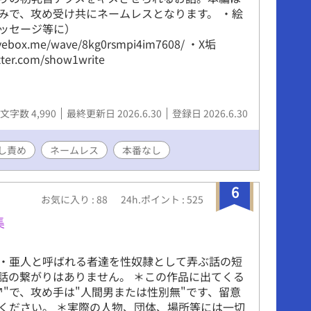
みで、攻め受け共にネームレスとなります。 ・絵
ッセージ等に）
avebox.me/wave/8kg0rsmpi4im7608/ ・X垢
itter.com/show1write
文字数 4,990
最終更新日 2026.6.30
登録日 2026.6.30
し責め
ネームレス
本番なし
6
お気に入り : 88
24h.ポイント : 525
集
・亜人と呼ばれる者達を性奴隷として弄ぶ話の短
話の繋がりはありません。 ＊この作品に出てくる
♂"で、攻め手は"人間男または性別無"です、留意
ください。 ＊実際の人物、団体、場所等には一切