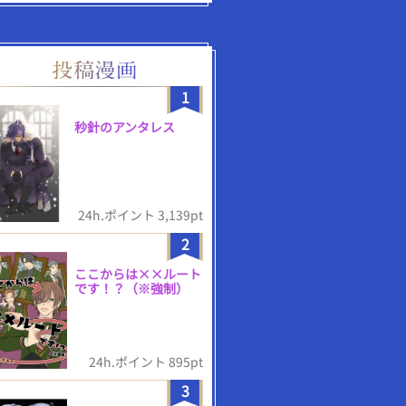
1
秒針のアンタレス
24h.ポイント 3,139pt
2
ここからは××ルート
です！？（※強制）
24h.ポイント 895pt
3