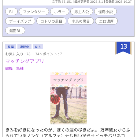
文字数 67,151
最終更新日 2026.8.1
登録日 2025.10.27
束の間、これから白髪と仲良くなろうという所で、何故か新人の
桶川（おけがわ）がことごとく邪魔をして来て事態は思わぬ方向
BL
ファンタジー
ホラー
男主人公
怪奇小説
に転がっていく。 ♥この作品はR１８作品です。１８未満の方は
ボーイズラブ
コトリの黒目
小鳥の黒目
エロ濃厚
１８歳になってから又読みに来てください。 ♥この作品はホラー
BLです。 すずひも屋の作品は基本的に濃厚なベットシーンが多い
濃密BL
事をうりにしています（うりになっているかどうかは別として）
１８歳以上でホラーが苦手な方、又は濃厚なボーイズラブ小説が
13
苦手な方はご承知の上でお楽しみ下さい。
長編
連載中
R18
お気に入り : 28
24h.ポイント : 7
マッチングアプリ
鶴機 亀輔
きみを好きになったのが、ぼくの運の尽きだよ。 万年彼女からふ
られているノンケ（アルファ）←片思い拗らせビッチバリネコ