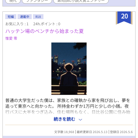
現代
ファンタジー
第9回BL小説大賞エントリー
た瑞葵を連れて帰っていい？と聞く大門。あまり世間の事を知ら
ない瑞葵とゆっくりと関係を構築していく大門の前に、喜屋とい
う男が現れる。瑞葵を先に見つけたのは自分だとあからさまに戦
20
短編
連載中
R18
線布告される。喜屋が大門にコンタクトを取ったことに驚いた瑞
お気に入り : 1
24h.ポイント : 0
葵が自分から喜屋に話すと出ていくが……。瑞葵の弟、甥っ子ま
ハッテン場のベンチから始まった夏
で巻き込んでの騒ぎになる。
惟愛 零
普通の大学生だった僕は、家族との確執から家を飛び出し、夢を
追って東京へと向かった。 所持金わずか1万円と少しの小銭。夜
行バスに大半をつぎ込み、住む場所もなく、日比谷公園に住み始
める—— 何も知らずに野宿生活を始めた場所。そこは「ハッテン
続きを読む
場」だった。 その偶然が偶然を呼び、温かい出会いを重ね、夢を
追いかけた短い夏へとつながる。 しかしそのすべては、あの「20
文字数 18,968
最終更新日 2026.5.13
登録日 2026.5.6
分間、全裸でステージに立った夜」へと繋がっていく。 この物語