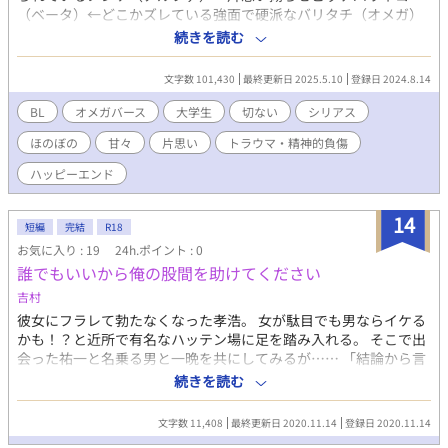
（ベータ）←どこかズレている強面で硬派なバリタチ（オメガ）
村山晃嗣は男漁りをしているベータだ。 タチの身体を食べて一晩
続きを読む
でヤリ捨てすることから「ヤリモクビッチ」「淫乱竿食い」と揶
揄されている。 そんな晃嗣が片思いをしているのは同じ大学に通
文字数 101,430
最終更新日 2025.5.10
登録日 2024.8.14
う八坂航大というアルファだ。 中学からの親友である航大に、晃
嗣は思いを寄せていた。 航大はオメガの恋人・芝谷憂に振られて
BL
オメガバース
大学生
切ない
シリアス
しまうが、憂のことをまだ愛していた。 しかし酒を飲んでいた晃
ほのぼの
甘々
片思い
トラウマ・精神的負傷
嗣と航大は一夜を明かす。 何かしらふたりの関係が進展すること
を望んでいた晃嗣の期待を裏切り、晃嗣に謝った。 「親友でいて
ハッピーエンド
ほしい」といわれ、以来晃嗣は、心の傷を埋めるように身体だけ
の関係を、不特定多数の男と持つようになった。 だが、ハッテン
14
場である銭湯に無理矢理連れて行かれ、男たちの慰み者にされそ
短編
完結
R18
うになる。 間一髪のところでやってきた警察のおかげで九死に一
お気に入り : 19
24h.ポイント : 0
生を得るが、不仲な両親からあられ、罵られてしまう。 掲示板で
誰でもいいから俺の股間を助けてください
も誹謗中傷され、笑い者にされると踏んだり蹴ったりだ。 ミック
吉村
スバーのメンバーから新しい恋をするように勧められ、ゲイ専用
のマッチングアプリ“ガニュメデス”を登録することに。 そして北
彼女にフラレて勃たなくなった孝浩。 女が駄目でも男ならイケる
野菫とマッチングした晃嗣は、菫と初回デートの約束をした。 デ
かも！？と近所で有名なハッテン場に足を踏み入れる。 そこで出
ート当日、公園で待ち合わせをしているとスーツを着込み、薔薇
会った祐一と名乗る男と一晩を共にしてみるが…… 「結論から言
の花束を手にした強面の男がいて……。 ※注意※ 機能不全家族に
うとめちゃくちゃよかった」 眼鏡美形×ちょっとアホの子（平
続きを読む
よる暴力的発言の描写、差別用語の使用、ネットいじめの描写が
凡） ※最初にちょこっとモブとの絡みあります。 ※内容はほぼな
あります。 物語の前半部分は、受けが攻め以外の同性と性行為に
いです。基本的に絡んでるだけ。 ※ムーンライトノベルズ様でも
文字数 11,408
最終更新日 2020.11.14
登録日 2020.11.14
及ぶ・及ぼうとする、攻め以外のモブから行為を強要される過激
公開しています。