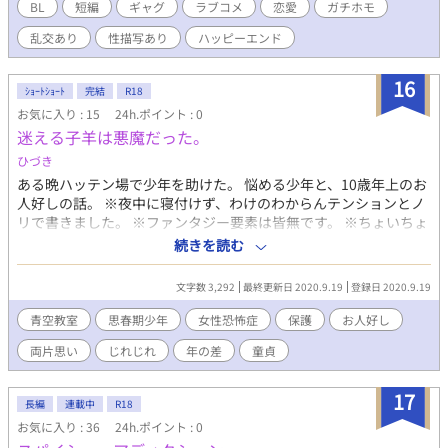
の作品は同作者の作品「ワイルド・ソルジャー」のスピンオフ作
BL
短編
ギャグ
ラブコメ
恋愛
ガチホモ
品です。
乱交あり
性描写あり
ハッピーエンド
16
ｼｮｰﾄｼｮｰﾄ
完結
R18
お気に入り : 15
24h.ポイント : 0
迷える子羊は悪魔だった。
ひづき
ある晩ハッテン場で少年を助けた。 悩める少年と、10歳年上のお
人好しの話。 ※夜中に寝付けず、わけのわからんテンションとノ
リで書きました。 ※ファンタジー要素は皆無です。 ※ちょいちょ
い下品だったり際どかったり？するのでR18にしておきますが、
続きを読む
本番はありません。
文字数 3,292
最終更新日 2020.9.19
登録日 2020.9.19
青空教室
思春期少年
女性恐怖症
保護
お人好し
両片思い
じれじれ
年の差
童貞
17
長編
連載中
R18
お気に入り : 36
24h.ポイント : 0