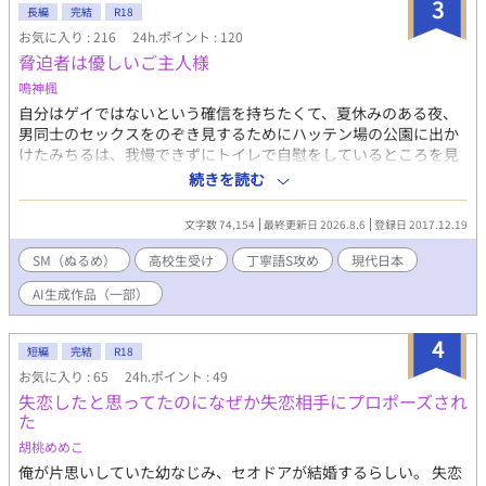
的にR18作品オンリーのサークルですが、メイン活動先をアルフ
3
長編
完結
R18
ァポリスにしている当サークルとしてはBLイベントに参加しない
お気に入り : 216
24h.ポイント : 120
のはどうかという事になり、丁度おあつらえ向きのネタを持って
脅迫者は優しいご主人様
いたので今回は年齢制限はずした作品作りにチャレンジしてみる
事にしました。 せっかくのイベント参加しない手は無いです。 ブ
鳴神楓
ルースプリングファイヤーモンキーどうぞお楽しみください。
自分はゲイではないという確信を持ちたくて、夏休みのある夜、
「青春なんてクソだ」井戸守ケンはそう思っています。
男同士のセックスをのぞき見するためにハッテン場の公園に出か
けたみちるは、我慢できずにトイレで自慰をしているところを見
知らぬ男に動画撮影され、それをネタに脅されて男に抱かれてし
続きを読む
まう。 「ご主人様」と呼ぶことを強要し、SMプレイに付き合わせ
るくせに、みちるがどうしても嫌だと思うことは絶対にしてこな
文字数 74,154
最終更新日 2026.8.6
登録日 2017.12.19
い男は、Sにしては優しすぎるように思えて……？ ◆七森みち
る（ななもり みちる）……本作の主人公。有名私立高校の２年
SM（ぬるめ）
高校生受け
丁寧語S攻め
現代日本
生。中背やや華奢。根は真面目なのに、無理にちょっと悪ぶって
AI生成作品（一部）
いるタイプ。一人称は普段は俺、プレイ時は僕。 ◆ご主人様＝
平岡理一（ひらおか りいち）……自慰動画でみちるを脅している
男。整った顔立ちで常に丁寧語。中肉高身長。一人称は私。（名
4
短編
完結
R18
前は中盤まで出てきません） ◆ ☆★は性描写あり。他サイトに
お気に入り : 65
24h.ポイント : 49
も投稿。番外編から生成AIを使用。
失恋したと思ってたのになぜか失恋相手にプロポーズされ
た
胡桃めめこ
俺が片思いしていた幼なじみ、セオドアが結婚するらしい。 失恋