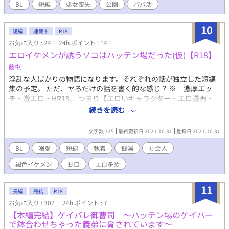
BL
短編
処女喪失
公園
パパ活
10
短編
連載中
R18
お気に入り : 24
24h.ポイント : 14
エロイケメンが誘うソコはハッテン場だった(仮)【R18】
藤屯
淫乱な人ばかりの物語になります。それぞれの話が独立した短編
集の予定。 ただ、ヤるだけの話を書く的な感じ？ ※ 濃厚エッ
チ・激エロ・HR18。 つまり【エロいキャラクター・エロ漫画・
ファンタジー・淫乱・乳首攻め・褐色イケメン・両刀使い・リバ
続きを読む
ーシブル・雄っぱい・おっぱい・アナル尻・勃起・巨根・男根・
イケメン・エロい・過激な性描写・コメディ・イジワル・エロハ
文字数 325
最終更新日 2021.10.31
登録日 2021.10.31
ッピーエンド・性癖にクる・オナニー・セルフセックス・ファン
タジーBL・尿道責め・現代・ケツマン】作品が好きという人にも
BL
溺愛
短編
執着
銭湯
社会人
読んでもらいたい感じ。
褐色イケメン
甘口
エロ多め
11
長編
完結
R18
お気に入り : 307
24h.ポイント : 7
【本編完結】ゲイバレ御曹司 ～ハッテン場のゲイバー
で鉢合わせちゃった義弟に脅されています～