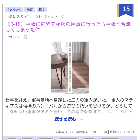
な描写があります。 この物語はフィクションです。 実在の人物・
団体・事件などとは一切関係ありません。 性描写：※ こちらの作
15
ｼｮｰﾄｼｮｰﾄ
完結
R18
品はNolaノベルより転載しています。
お気に入り : 11
24h.ポイント : 0
【R-18】相棒に内緒で秘密の用事に行ったら相棒と合流
してしまった件
アサシン工房
仕事を終え、軍事基地へ帰還した二人の軍人がいた。 軍人のマテ
ィアスは相棒のハンニバルから遊びの誘いを受けるが、どうして
も外せない用事があると言い、その場で解散する。 ハンニバルと
別れたマティアスが向かった先は、ハッテン場として有名なホテ
続きを読む
ルだった。 このホテルの個室は出入り自由で、気に入った相手と
好きなだけ楽しむことが出来る仕組みだ。 ホテルに入ったマティ
文字数 3,322
最終更新日 2023.5.14
登録日 2023.5.14
アスは個室で相手を待つが、入ってきた相手は意外にも……？ こ