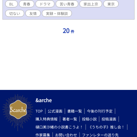
は、『ステージに裸で立った20分』の数ヶ月前を描いた前日譚で
BL
青春
ドラマ
苦い青春
家出上京
東京
す。 全13話＋１話予定です。（１話延びてしまいました） R18要
切ない
友情
実録・体験談
素は第4話のみですが、未熟で愚かな若者が必死に生き延びようと
もがいた、痛々しくも切ない青春サバイバルをお楽しみいただけ
ればと思います。 よろしくお願いいたします。
20
件
&arche
TOP
公式漫画
書籍一覧
今後の刊行予定
購入特典情報
著者一覧
投稿小説
投稿漫画
樋口美沙緒の小説書こうよ！
《うちの子》推し会！
作家募集
お問い合わせ
ファンレターの送り先