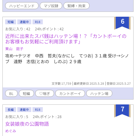
ハッピーエンド
マゾ奴隷
緊縛・拘束
6
短編
連載中
R18
お気に入り : 42
24h.ポイント : 42
近所に出来たスパ銭はハッテン場！？「カントボーイの
お客様もお気軽にご利用頂けます」
東山 庭子
攻め→テツオ 中西 哲夫(なかにし てつお) ３１歳 受け→シノ
ブ 遠野 志信(とおの しのぶ) ２９歳
文字数 17,759
最終更新日 2025.5.28
登録日 2025.5.27
BL
短編
♡喘ぎ
カントボーイ
ハッテン場
7
長編
連載中
R18
お気に入り : 5
24h.ポイント : 28
女装娘夜の公園物語
めぐみ