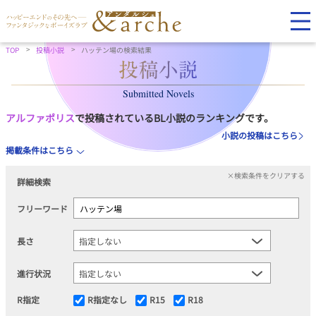
TOP
投稿小説
ハッテン場の検索結果
Submitted Novels
アルファポリス
で投稿されているBL小説のランキングです。
小説の投稿はこちら
掲載条件はこちら
×検索条件をクリアする
詳細検索
フリーワード
長さ
進行状況
R指定
R指定なし
R15
R18