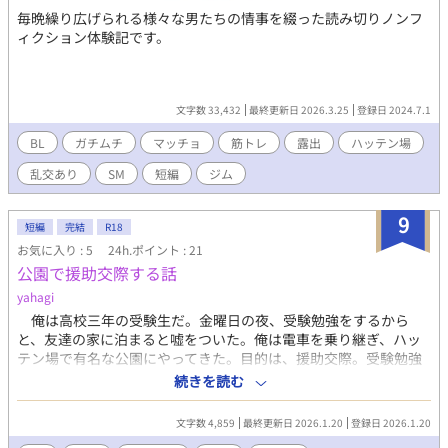
毎晩繰り広げられる様々な男たちの情事を綴った読み切りノンフ
ィクション体験記です。
文字数 33,432
最終更新日 2026.3.25
登録日 2024.7.1
BL
ガチムチ
マッチョ
筋トレ
露出
ハッテン場
乱交あり
SM
短編
ジム
9
短編
完結
R18
お気に入り : 5
24h.ポイント : 21
公園で援助交際する話
yahagi
俺は高校三年の受験生だ。金曜日の夜、受験勉強をするから
と、友達の家に泊まると嘘をついた。俺は電車を乗り継ぎ、ハッ
テン場で有名な公園にやってきた。目的は、援助交際。受験勉強
の合間の息抜きだ。俺は処女だったが、出来る限り準備をしてき
続きを読む
た。初めての男は、優しそうなおじさんだった。※ムーンライト
ノベルズ様にも公開しています。
文字数 4,859
最終更新日 2026.1.20
登録日 2026.1.20