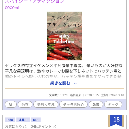
スパイシー・アディクション
COCOmi
セックス依存症イケメン×平凡激辛中毒者。 辛いものが大好物な
平凡な男達明は、激辛カレーでお腹を下しネットでハッテン場と
噂のトイレへ駆け込むのだが、ハッテン場を求めてやってきた綺
麗な男と出会い、身体の関係を求められてしまう…。 短編オチな
続きを読む
しです。続きが更新されるかもしれないです。 小説ページの下部
に拍手設置しました！匿名コメントも送れますので感想など良か
文字数 13,229
最終更新日 2020.3.15
登録日 2020.3.10
ったらよろしくお願いします！
BL
依存
美形×平凡
チャラ男攻め
執着
ギャグ
18
長編
連載中
R18
お気に入り : 1
24h.ポイント : 0