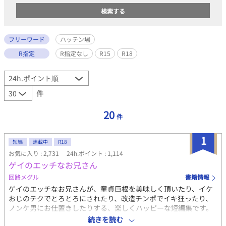
フリーワード
ハッテン場
R指定
R指定なし
R15
R18
件
20
件
1
短編
連載中
R18
お気に入り : 2,731
24h.ポイント : 1,114
ゲイのエッチなお兄さん
回路メグル
書籍情報
ゲイのエッチなお兄さんが、童貞巨根を美味しく頂いたり、イケ
おじのテクでとろとろにされたり、改造チンポでイキ狂ったり、
ノンケ男にお仕置きしたりする、楽しくハッピーな短編集です。
基本はワンナイト。 短編集なのでバラバラでも読めますが、実は
続きを読む