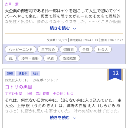
衣草 薫
大企業の御曹司である怜一郎はヤケを起こして人生で初めてゲイ
バーへやって来た。仮面で顔を隠すのがルールのその店で理想的
な男性と出会い、夢のようなセックスをした。……ところが仮面
を外すとその男は妹の婿の龍之介であった。 親の会社の跡取りの
続きを読む
座を巡りライバル関係にある義弟の龍之介に「ハッテン場にいた
ことを両親にバラされたくなければ……」と脅迫され……！？ セ
文字数 168,359
最終更新日 2024.1.13
登録日 2023.2.27
ックスシーンありの話には「※」 ハレンチなシーンありの話には
「☆」をつけてあります。
ハッピーエンド
年下攻め
御曹司
令息
社会人
BL
凌辱・羞恥
執着
偽装結婚
12
短編
連載中
R18
お気に入り : 18
24h.ポイント : 7
コトリの黒目
すずひも屋 小説：恋川春撒 その他：せつ
それは、何気ない日常の中に、知らない内に入り込んでいた。 主
人公、上野 銀（うえの ぎん）は、職場の白髪 明人（しらかみ あ
きひと）に密かに思いを寄せていた。 叶わぬ想いのはずだった。
白髪は入社した時からペアリングをしていたから。 しかし、行き
続きを読む
つけのハッテン場で指輪をしていない白髪とばったり遭遇してし
まい、白髪に実は恋人なんていない事が判明する。 浮かれるのも