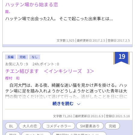
ハッテン場から始まる恋
龍。
ハッテン場で出会った2人。 そこで起こった出来事とは...
文字数 1,925
最終更新日 2017.2.5
登録日 2017.2.5
19
長編
完結
なし
お気に入り : 9
24h.ポイント : 0
チエン結びます ＜インキシリーズ 3＞
樫村 和
白河大門は、ある夜、綺麗な迷い猫を見かけ声を掛ける。ハッ
テン場に足を踏み入れようかどうしようかと迷っていた青年は大
門の胸で泣くだけ泣いて逃げて行った。逃がしたことを日に日に
後悔するする大門。自分の夢だった整体院を開院するにあたり、
続きを読む
神事を執り行う為の祭壇を作りながらも、どこか上の空で、手伝
っていてくれていた有川にも笑われる始末。『地縁結び』という
文字数 71,261
最終更新日 2021.6.9
登録日 2021.5.18
神事が始まり、祭主が施主の前に現れる。その祭主が大門が逃が
した猫だった。祭主も大門を見て声を失う。祭主は瑞葵という綺
BL
大人の恋
コメディホラー
SM要素あり
完結
麗な名前の猫だった。 神事が終わった後、再び大門の前に現れ