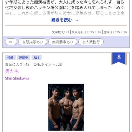
少年期にあった痴漢被害が、大人に成った今も忘れられず、自ら
化粧女装し夜のハッテン場公園に足を踏み入れてしまった「めぐ
み」。これから起こる事が彼を彼女に変貌させ、戻ることの出来
ない性癖へと落ちて行く「めぐみ」。そんな一人の女装娘の出来
続きを読む
事と心の揺れ動きをお楽しみに。
文字数 3,192
最終更新日 2025.3.16
登録日 2025.3.16
BL
自慰描写あり
痴漢要素あり
多人数性行
8
短編
連載中
R18
お気に入り : 43
24h.ポイント : 28
男たち
Shin Shinkawa