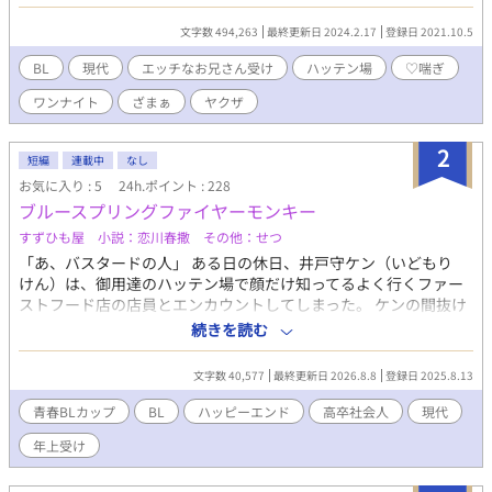
繋がっている話なので、順番通りの方が面白く読んで頂けると思
います。 【番外編スピンオフ】ヤクザの若頭（改造巨根）× 若頭
文字数 494,263
最終更新日 2024.2.17
登録日 2021.10.5
大好きノンケ舎弟。 巨根すぎて相手に困っている若頭のために、
舎弟がアナル開発を頑張る話です。 ※一部ムーンライトノベルズ
BL
現代
エッチなお兄さん受け
ハッテン場
♡喘ぎ
にも投稿中です。
ワンナイト
ざまぁ
ヤクザ
2
短編
連載中
なし
お気に入り : 5
24h.ポイント : 228
ブルースプリングファイヤーモンキー
すずひも屋 小説：恋川春撒 その他：せつ
「あ、バスタードの人」 ある日の休日、井戸守ケン（いどもり
けん）は、御用達のハッテン場で顔だけ知ってるよく行くファー
ストフード店の店員とエンカウントしてしまった。 ケンの間抜け
な言葉も、思わずゆびさした人指さし指も、全く気にせず谷森博
続きを読む
人（たにもり ひろと）は笑顔で言った。 「谷森です。子ザル
君」 『子ザル』はケンの恋人探しアプリのハンドルネームだ。
文字数 40,577
最終更新日 2026.8.8
登録日 2025.8.13
「なんで知ってるの？」 問いかけたケンを谷森は笑顔のままバー
のBOX席へと誘った。 このお話はBLです。 作中、暴力的なシーン
青春BLカップ​
BL
ハッピーエンド
高卒社会人
現代
があります。苦手な方はお気をつけください。 このお話はフィク
年上受け
ションであり、現存するいかなる団体、人物とも関係ございませ
ん。 本作品は青春BLカップ専用に描き始めました。 うちは基本