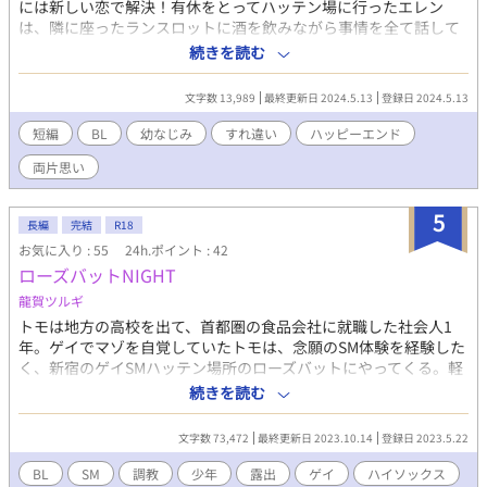
には新しい恋で解決！有休をとってハッテン場に行ったエレン
は、隣に座ったランスロットに酒を飲みながら事情を全て話して
いた。すると、エレンの片思い相手であり、失恋相手でもあるセ
続きを読む
オドアがやってきて……？ 「俺たち付き合ってたないだろ」
「……本気で言ってるのか？」 不器用すぎてアプローチしても気
文字数 13,989
最終更新日 2024.5.13
登録日 2024.5.13
づかれなかった攻め×叶わない恋を諦めようと他の男抱かれよう
とした受け ※受けが酔っ払ってるシーンではひらがな表記や子供
短編
BL
幼なじみ
すれ違い
ハッピーエンド
のような発言をします
両片思い
5
長編
完結
R18
お気に入り : 55
24h.ポイント : 42
ローズバットNIGHT
龍賀ツルギ
トモは地方の高校を出て、首都圏の食品会社に就職した社会人1
年。ゲイでマゾを自覚していたトモは、念願のSM体験を経験した
く、新宿のゲイSMハッテン場所のローズバットにやってくる。軽
い体験のみでいいと軽い気持ちでやって来たトモだが、ローズバ
続きを読む
ットはディープなゲイSMBARだった。一気にはまり込んでしまう
トモ！ トモはどうなってしまうのか？
文字数 73,472
最終更新日 2023.10.14
登録日 2023.5.22
BL
SM
調教
少年
露出
ゲイ
ハイソックス