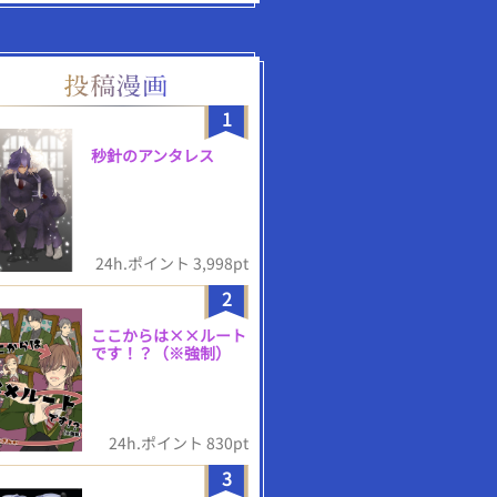
1
秒針のアンタレス
24h.ポイント 3,998pt
2
ここからは××ルート
です！？（※強制）
24h.ポイント 830pt
3