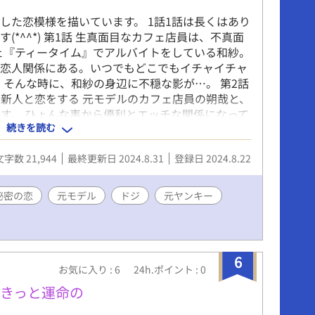
した恋模様を描いています。 1話1話は長くはあり
*^^*) 第1話 生真面目なカフェ店員は、不真面
ェ『ティータイム』でアルバイトをしている和紗。
と恋人関係にある。いつでもどこでもイチャイチャ
 そんな時に、和紗の身辺に不穏な影が…。 第2話
新人と恋をする 元モデルのカフェ店員の朔哉と、
す。 ひょんな事から優利とエッチな関係になって
続きを読む
ど…。 エッチはちょっと強めになっています。
元ホストの店員と2度目の恋をする 元ヤンキーの大
文字数 21,944
最終更新日 2024.8.31
登録日 2024.8.22
悠子に恋をする。『ティータイム』で週に１度会う
かつてのクラスメイトに元ヤンだとバラされ、丈一
一郎に、店員の藤村直登はいつしか恋をしていた。
秘密の恋
元モデル
ドジ
元ヤンキー
振り返るところから始まります。 第4話 クールな
委ねる 社長の秘書兼運転手をしている弘貫は、そ
なかった。恋愛なんて自分には無縁だと思っていた
る友康から口説かれて心が揺らぐ。やがてその気持
6
お気に入り : 6
24h.ポイント : 0
きっと運命の