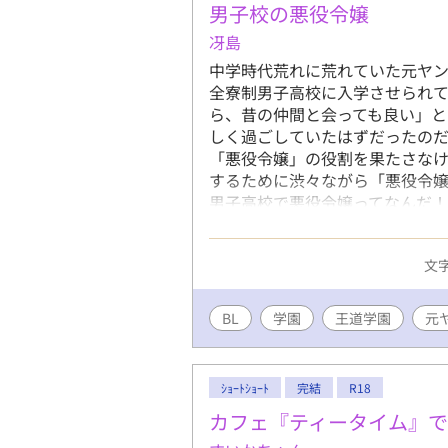
男子校の悪役令嬢
冴島
中学時代荒れに荒れていた元ヤ
全寮制男子高校に入学させられて
ら、昔の仲間と会っても良い」
しく過ごしていたはずだったのだ
「悪役令嬢」の役割を果たさな
するために渋々ながら「悪役令嬢
男子高校で悪役令嬢ってなんだ
のだった。 ＊総受け傾向 ＊コ
でのみR18描写があります 第9
文字
BL
学園
王道学園
元
ｼｮｰﾄｼｮｰﾄ
完結
R18
カフェ『ティータイム』