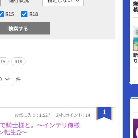
嫌
義
R15
R18
断
り
R15
R18
件
1
お気に入り : 1,527
24h.ポイント : 14
ーで騎士様と。〜インテリ俺様
ン転生Ω〜