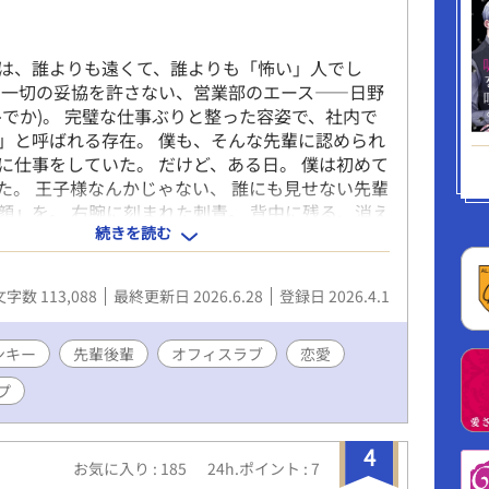
は、誰よりも遠くて、誰よりも「怖い」人でし
に一切の妥協を許さない、営業部のエース――日野
ひでか)。 完璧な仕事ぶりと整った容姿で、社内で
」と呼ばれる存在。 僕も、そんな先輩に認められ
に仕事をしていた。 だけど、ある日。 僕は初めて
た。 王子様なんかじゃない、 誰にも見せない先輩
顔」を。 右腕に刻まれた刺青。 背中に残る、消え
続きを読む
 触れてはいけない。 これ以上踏み込むな。 先輩
言われた。 それでも僕は―― どうしようもなく、
だった。
文字数 113,088
最終更新日 2026.6.28
登録日 2026.4.1
ンキー
先輩後輩
オフィスラブ
恋愛
プ
4
お気に入り : 185
24h.ポイント : 7