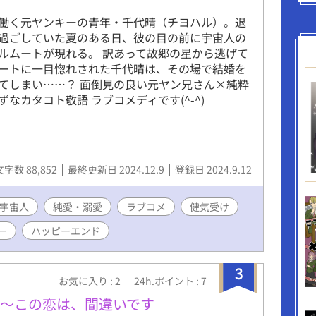
の双子の兄弟だった。パーティーに参加していたの
アであった。 エリアの正体は公爵家の嫡男であ
働く元ヤンキーの青年・千代晴（チヨハル）。退
の縁談を断る為に自分だけの番を探していたのだと
過ごしていた夏のある日、彼の目の前に宇宙人の
お茶会で、エリアにも番が出来たと報告しようとい
ルムートが現れる。 訳あって故郷の星から逃げて
の目を盗んで侯爵令嬢ベイリーの本性が剥き出しと
ートに一目惚れされた千代晴は、その場で結婚を
けた茉優だったが……。 ♡読者様1300over！
てしまい……？ 面倒見の良い元ヤン兄さん×純粋
※独自のオメガバース設定があります。 ※予告な
なカタコト敬語 ラブコメディです(^-^)
文字数 88,852
最終更新日 2024.12.9
登録日 2024.9.12
宇宙人
純愛・溺愛
ラブコメ
健気受け
ー
ハッピーエンド
3
お気に入り : 2
24h.ポイント : 7
〜この恋は、間違いです