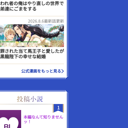
われ者の俺はやり直しの世界で
弟達にごまをする
2026.8.6最新話更新
罪された当て馬王子と愛したが
黒龍陛下の幸せな結婚
公式漫画をもっと見る
1
本編なんて知りません
ッ！