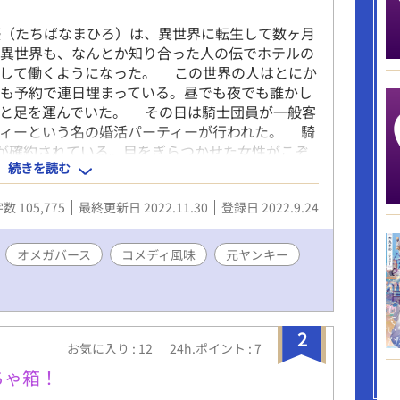
（たちばなまひろ）は、異世界に転生して数ヶ月
た異世界も、なんとか知り合った人の伝でホテルの
として働くようになった。 この世界の人はとにか
も予約で連日埋まっている。昼でも夜でも誰かし
へと足を運んでいた。 その日は騎士団員が一般客
ティーという名の婚活パーティーが行われた。 騎
が確約されている。目をぎらつかせた女性がこぞ
続きを読む
。 中でもリアム・ラミレスという騎士団長は、訪
のα様だ。 茉優はリアム様が参加される日に補
数 105,775
最終更新日 2022.11.30
登録日 2022.9.24
るよう頼まれた。 転生前はヤンキーだった茉優は
れでもトンチンカンな敬語で接客しながら、なんと
ムという男は一目でどの人物か分かった。そこにだ
オメガバース
コメディ風味
元ヤンキー
隠して働いている茉優は、仕事面で迷惑かけないよ
に、黙々と料理やドリンクを運んでいた。しかし、
情してしまった。 リアムは茉優に『運命の番
強引に連れて行かれる。襲われると思っていた
2
言うまでリアムからは触れてもこなかった。 いよ
お気に入り : 12
24h.ポイント : 7
へと移動する。そこで見たのは見知らぬ美しい女性
ちゃ箱！
。ショックを受けた茉優は塞ぎ込んでしまう。 し