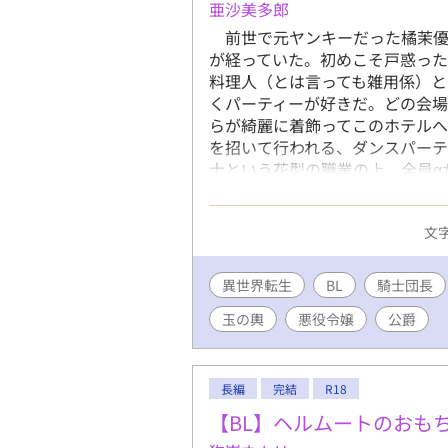
亜沙美多郎
前世で元ヤンキーだった橘茉優
が経っていた。初めこそ戸惑っ
料理人（とは言っても雑用係）
くパーティーが好きだ。どの会場
らが綺麗に着飾ってこのホテル
を招いて行われる、ダンスパー
士という花型の職業の上、全員α
ってホテルへと押しかけていた
れた女性の殆どが狙っている人気
文字
充員としてホールの手伝いをす
まともな敬語も喋れない。 そ
か仕事をこなしていた。 リア
異世界転生
BL
騎士団長
け人集りができている。 Ωを
玉の輿
悪役令嬢
公爵
うにとなるべく誰とも関わらず
リアムが近寄って来ただけで発
だ！』と言われ、ホテルの部屋に
が、意外にも茉優が番になると
長編
完結
R18
いよ番なった二人はラミレス邸
【BL】ヘルムートのおも
と仲睦まじく過ごすリアムだった