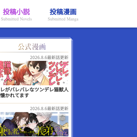
投稿小説
投稿漫画
Submitted Novels
Submitted Manga
2026.8.6最新話更新
レがバレバレなツンデレ猫獣人
懐かれてます
2026.8.6最新話更新