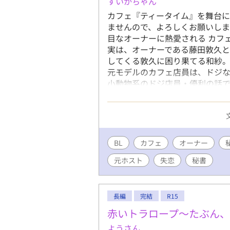
すいかちゃん
カフェ『ティータイム』を舞台に
ませんので、よろしくお願いします(
目なオーナーに熱愛される カフ
実は、オーナーである藤田敦久
してくる敦久に困り果てる和紗。
元モデルのカフェ店員は、ドジな
小動物系のドジ店員・優利の話で
しまう朔哉。始めは遊びだったけ
第3話 失恋した元ヤンキーは、
学生・橘丈一郎は、お嬢様の真
事だけが楽しみだった。だが、
郎はフラれてしまう。そんな丈
BL
カフェ
オーナー
恋人関係になった2人が、過去を
元ホスト
失恋
秘書
秘書は、カフェの店長の愛に身を
の育ちから人を愛する事を知ら
弘貴。だが、カフェの店長であ
ちに変化が現れる。
長編
完結
R15
赤いトラロープ〜たぶん、
ようさん