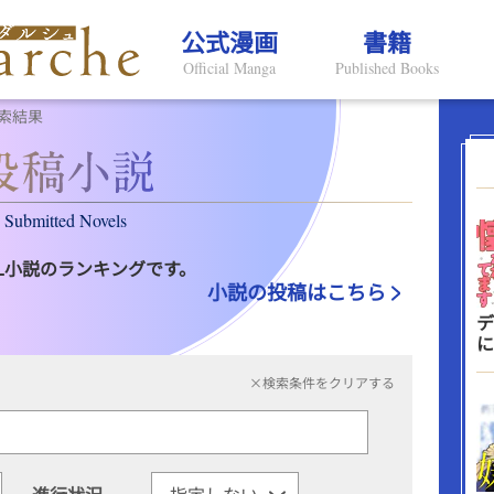
公式漫画
書籍
Official Manga
Published Books
索結果
Submitted Novels
L小説のランキングです。
小説の投稿はこちら
デ
に
×検索条件をクリアする
進行状況