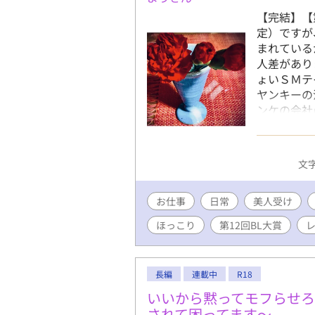
【完結】【
定）ですが
まれている
人差があり
ょいＳＭテ
ヤンキーの
ンケの会社
天才研究者
思いきや、
BL大賞参
文字
済）のリラ
※Ｒ15（
お仕事
日常
美人受け
つけてみま
す。描写等
ほっこり
第12回BL大賞
ください。 
うにやさし
結 【登場
長編
連載中
R18
続く造園屋
ャな男だが
いいから黙ってモフらせろ
やま くろ
されて困ってます～