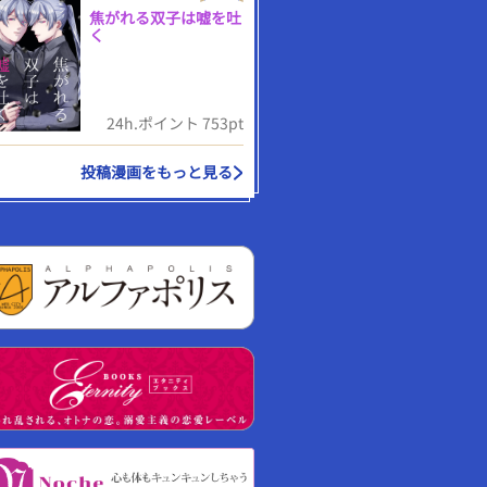
焦がれる双子は嘘を吐
く
24h.ポイント 753pt
投稿漫画をもっと見る