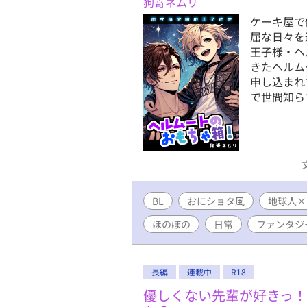
狗嵜ネムリ
かし、その正体はなんとリアム
は弟のリアムに扮装した兄のエリ
ケーキ屋で
り、後継者だった。侯爵令嬢と
屈な日々を
言う。 弟のリアムの婚約発表の
王子様・ヘ
う話になったが、当日、エリア
きたヘルム
なる。 お茶会の会場で下民扱いを受
申し込まれ
本当にありがとうございます♡ 
で世間知らず
く性描写が入ります。
BL
おにショタ風
地球人×
ほのぼの
日常
ファンタジ
長編
連載中
R18
優しくない先輩が好きっ！