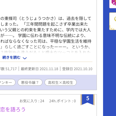
ンの東條司（とうじょうつかさ）は、過去を隠して
しまった。 「三年間問題を起こさず卒業出来た
という父親との約束を果たすために、学内では大人
が……。 学園に伝わる意味不明な伝統により、
ければならなくなった司は、平穏な学園生活を維持
」らしく過ごすことになったーーー。 というか、
！？性別から違うだろ！と盛大なツッコミを入れた
続きを読む
ンプラの関係で、攻め受け両方十八歳以上の時系列
回BL小説大賞にエントリーしてみました！
数 51,717
最終更新日 2021.11.18
登録日 2021.10.10
ヤンキー
悪役令嬢？
高校生×高校生
5
お気に入り : 24
24h.ポイント : 0
で恋を語ろう