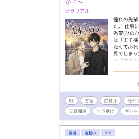
か？〜
ソラリアル
憧れの先輩
た。 仕事
秀架(ひの
は「王子様
たくて必死
見てしまっ
の「本当の
ない傷跡。
にも、そう
先輩が好き
BL
方言
広島弁
元ヤ
天真爛漫
年下受け
ギャッ
長編
連載中
R18