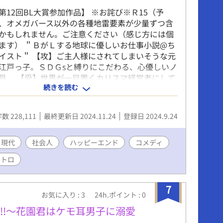
第12回BL大賞参加作品】 ※お詫び※Ｒ15（予
、オメガバース以外の各種地雷要素が少量ずつ含
かもしれません。ご注意ください（感じ方には個
ます） ＂ＢがＬする地球に優しいお仕事小説@ち
イスト＂ 【攻】ご主人様にされてしまいそうな元
江戸っ子。ＳＤＧsと縛りにこだわる、心優しいノ
員。 【受】世界が一目置くカリスマ経営者にして
続きを読む
。モデル並みのルックスを併せ持つスパダリかと
仕事以外はダメダメな生活能力ゼロＭ。 ※第12回
加作品。他サイトで過去公開していた作品（完成
数 228,111
最終更新日 2024.11.24
登録日 2024.9.24
イトです。大賞期間中の完結を目指しています。
予定）ギリギリと思われるページのタイトルに⭐︎を
した。グロはない予定。 ※ 本作はフィクションで
現代
社会人
ハッピーエンド
コメディ
も含めて、あくまで物語の世界観としてお楽しみ
レトロ
#SM要素あり（微量） #家族 #SDGs #ちきゅ
い #ストーリー重視 #ヒューマンドラマ #完
人物】 青葉恒星（あおば こうせい・29歳）三代
7
お気に入り : 3
24h.ポイント : 0
の一人息子。江戸っ子気質で啖呵が得意なヤンチ
、現在は普通の会社員に擬態中。 遠山玄英（とお
!!～花園君はケモ耳男子に溺愛
え・32歳）学生時代に開発したエコ素材の研究で