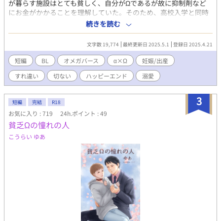
が暮らす施設はとても貧しく、自分がΩであるが故に抑制剤など
にお金がかかることを理解していた。そのため、高校入学と同時
に絃はカフェでアルバイトを始める。 ある日の仕事中、絃はαの
続きを読む
四宮 大晴(しのみや たいせい)と出会う。 絃は大晴から猛アプロー
チを受け、次第に惹かれていき、二人は付き合い始める。大晴と
文字数 19,774
最終更新日 2025.5.1
登録日 2025.4.21
過ごす時間は絃にとって宝物だった。 だが幸せは長くは続かなか
った。 ある日、絃は自分が「妊娠」したことに気づき、すぐさま
短編
BL
オメガバース
α×Ω
妊娠/出産
大晴に相談した。しかし、大晴から返って来た答えは… 大企業の
すれ違い
切ない
ハッピーエンド
溺愛
ヘタレ御曹司α×孤児院で育った孤独Ω ※未成年の妊娠/出産表現
あり ※本編完結済み ※英国王室表現があるも設定・人物は架空
※日曜日は投稿お休み予定
3
短編
完結
R18
お気に入り : 719
24h.ポイント : 49
貧乏Ωの憧れの人
こうらい ゆあ