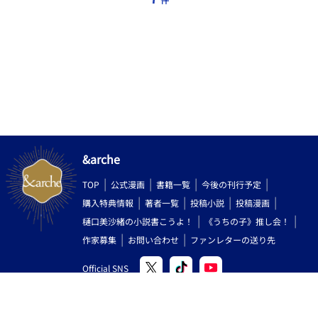
&arche
TOP
公式漫画
書籍一覧
今後の刊行予定
購入特典情報
著者一覧
投稿小説
投稿漫画
樋口美沙緒の小説書こうよ！
《うちの子》推し会！
作家募集
お問い合わせ
ファンレターの送り先
Official SNS