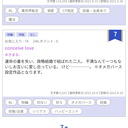
文字数 114,259
最終更新日 2021.9.15
登録日 2021.5.28
ょっと待って、この第一王子…ラスボスの魔王に瓜二つ…！？ こ
んな展開、聞いてなーい！！！ 男性の妊娠/出産あり 遅筆の為不
BL
異世界転生
溺愛
CP固定
妊娠・出産あり
定期更新、総受けではなくCP固定です 閑話は題名で視点が変わり
魔法
ます。 黒猫:リオーネ、ヒロイン:レイチェル、その他は基本クロ
ムウェルです 2021/7.31:本編完結
7
短編
完結
なし
お気に入り : 74
24h.ポイント : 0
conceive love
ゆきまる。
運命の番を失い、政略結婚で結ばれた二人。 不満なんて一つもな
いしお互いに愛し合っている。 けど……………。 ※オメガバース
設定作品となります。
文字数 6,025
最終更新日 2022.10.6
登録日 2022.8.10
BL
短編
切ない
甘々
オメガバース
妊娠
妊娠/出産
シリアス
ハッピーエンド
7
件