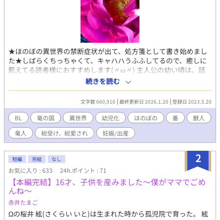
★ほのぼの異世界の禁断症状が出て、処方箋として書き始めまし
た★しばらくちっちゃくて、キャハハうふふしてるので、癒しに
飢えてる読者様におすすめします(〃ω〃) 主人公の幼い頃は、話
の流れで他キャラのR18入ります💕 ★ じわじわとお気に入り
続きを読む
1900⇧㊗️本当にありがとうございます💕 ★BLランキング最高位
10位⇧ ★ムーンで同時連載中。日間BL連載ランキング最高位2位
文字数 660,910
最終更新日 2026.1.20
登録日 2023.5.20
⇧週間BL連載ランキング2位⇧四半期連載7位⇧ 迷子の僕は、仙人
めいたお爺さんに拾われた。中身と外見の違う僕は直ぐにここが
BL
竜の国
異世界
幼児化
ほのぼの
番
獣人
竜の国だと知った。そして僕みたいな幼児の人型が、この世界に
竜人
総受け、総愛され
妊娠/出産
存在しないことも。 実はとっても偉い元騎士団参謀長の竜人のお
爺さんと暮らす二人の生活は、楽しくて、ドキドキして、驚く様
な事ばかりで刺激的だった。獣人の友達や知り合いも出来てすく
2
短編
完結
なし
すく成長したある日、お爺さんの元を訪れた竜人の騎士は、怖い
お気に入り : 633
24h.ポイント : 71
顔で僕をじっと見つめて一番気にしている事を言った。 「一体あ
【本編完結】16才、子供を産みました〜僕がママでごめ
の子は何者ですか？信じられないほど虚弱だ。」 は？誰この人、
んね〜
僕こいつ大嫌いだ。 竜人や獣人しか居ない気がするこの異世界
で、周囲から可愛がられて楽しく成長する僕の冒険の日々と恋の
赤井たまご
物語。
Ωの桜井 絃(さくらい いと)は生まれた時から孤児院で育った。 絃