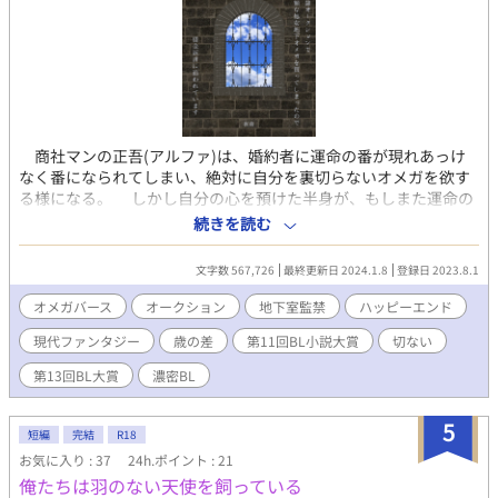
商社マンの正吾(アルファ)は、婚約者に運命の番が現れあっけ
なく番になられてしまい、絶対に自分を裏切らないオメガを欲す
る様になる。 しかし自分の心を預けた半身が、もしまた運命の
番に出会い自分の元を離れてしまったらと考えると普通に恋愛を
続きを読む
する勇気はない。半ば自棄になった正吾は地下オークションで奴
隷オメガを購入する事に決めた。 そうして訪れた初オークショ
文字数 567,726
最終更新日 2024.1.8
登録日 2023.8.1
ンの日、涙に濡れる処女オメガを変態どもから救いたいと、つい
想定よりかなり高額な入札をしてしまう。 落札金額は一般的な
オメガバース
オークション
地下室監禁
ハッピーエンド
サラリーマンの生涯年収を優に超えていた為、正吾は昼夜問わず
現代ファンタジー
歳の差
第11回BL小説大賞
切ない
働き詰めとなってしまう。そこへ事件が起き、どう頑張っても返
済が間に合わなくなってしまった。 債務不履行になって愛した
第13回BL大賞
濃密BL
オメガを地下オークションに連れ戻されてしまうのか、貸し出し
て現金収入を得て返済に回すのか、何か別の手立てを探すのか、
5
正吾は究極の選択を迫られることとなる。 果たして身の程に合
短編
完結
R18
わない高額な入札をしてしまった正吾は、無事借金返済できるの
お気に入り : 37
24h.ポイント : 21
か。 また、男オメガである受けの母と受けが売られたその背景
俺たちは羽のない天使を飼っている
には、一人の男の深い妄執があった。物語が進むにつれ、親世代