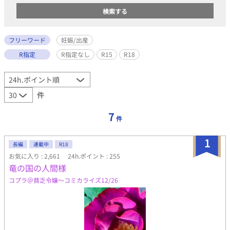
フリーワード
妊娠/出産
R指定
R指定なし
R15
R18
件
7
件
1
長編
連載中
R18
お気に入り : 2,661
24h.ポイント : 255
竜の国の人間様
コプラ＠貧乏令嬢〜コミカライズ12/26