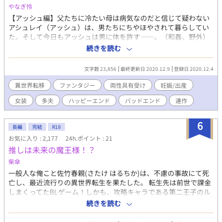
やなぎ怜
の酷い執愛が複雑に絡みついてくる。 果たして、登場人物全員
が幸せになる道はあるのだろうか。 ※攻めは一貫して受けを溺愛
【アッシュ編】父たちに冷たい母は病気なのだと信じて疑わない
しますが、無理やり表現や一部攻め以外からの凌辱もあります
アシュレイ（アッシュ）は、男たちにちやほやされて暮らしてい
（決して攻めの本意ではありません） 主人公の二人はじれじれ純
た。そして今日もアッシュは男に体を許す――。（和姦、野外）
愛の予定ですが、所々で親世代のオジXオジが挟まります。そして
【ユイタ編】ある日突然異世界に召喚された唯太（ユイタ）を待
続きを読む
物語の背景設定上、メインカプ以外の登場人物がかなり酷い目に
ち受けていたのは、「元の世界には帰せない」「この世界で暮ら
遭います。どちらかというとそちらの方がインパクトが強いの
すには子を産まなければならない」という残酷な通告。散々に迷
文字数 23,856
最終更新日 2020.12.9
登録日 2020.12.4
で、心に残ってしまうかもしれません。最終的にはハッピーエン
った末、嫌々ながら唯太は男を受け入れる――。（無理矢理、媚
ドではありますが、話の冒頭に注釈を付けますのでご自衛お願い
薬） 【エイベル編】真実を知るアッシュの双子の兄・エイベル。
異世界転移
ファンタジー
両性具有受け
妊娠/出産
します。 内容はフィクションです。現実世界での人身売買には頑
むらがる男たちをうっとうしく思いながら、母のいた世界へ行く
女装
多夫
ハッピーエンド
バッドエンド
連作
固として反対致します。 誤字脱字のご連絡、文章の書き方のご指
手段を探していたエイベルだったが――。（和姦、一応ショタ攻
導、ご添削など全て大歓迎です。 メインカプタグ：体格差/シリア
め） ※性的表現あり。肛門姦はありません。
ス/金融/戦争勃発/相思相愛/ハッピーエンド/ お清めセッ/わからセ
6
長編
完結
R18
ッ/寝バック/発情期/すれ違い/健気/前科/妊娠/出産/奴隷/ヘタレ攻
お気に入り : 2,177
24h.ポイント : 21
め/隠れドS攻め/ラブコメ/積極的な受け/当て馬/攻めフェ/攻め視
点/オメガバ独自設定 受け陵辱タブ: 身売り/輪姦/媚薬/調教/緊縛/
推しは未来の魔王様！？
ＳＭ/視姦/玩具/モブレ/強姦/飲尿/変態爺 脇役タグ: 強制番解除/オ
柴傘
ジxオジ/執着/エネマグラ/淫乱堕ち/心が壊れる/執愛/集団レイ
一般人な俺こと佐竹春親(さたけ はるちか)は、不慮の事故にて死
プ/NTR/モブレ/鬼畜/自殺未遂/運命の番 表紙phy様
亡し、最近流行りの異世界転生を果たした。 転生先は前世で課金
しまくってたBLゲーム！しかも、攻略キャラである第二王子のル
ートで死亡する公爵令息だった！？ どうにか生存ルートを模索す
続きを読む
るものの、作中で死因が全く明かされていないのに一体どうすれ
ば… 気づけば原作通り、第一王子の婚約者になってしまった！ち