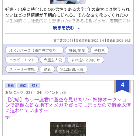
妊娠・出産に特化したΩの男性である大学1年の幸太には耐えられ
ないほどの発情期が周期的に訪れる。そんな彼を救ってくれたの
は生物的にも社会的にも恵まれたαである拓也だった。定期的に体
の関係をもつようになった2人だが、なんと幸太は妊娠してしま
続きを読む
う。中絶するには番の同意書と10万円が必要だが、貧乏学生であ
り、拓也の番になる気がない彼にはどちらの選択もハードルが高
文字数 35,548
最終更新日 2025.1.6
登録日 2023.10.8
すぎて……。すれ違い拗らせオメガバースBL。 エブリスタにて紹
介して頂いた時に書いて貰ったもの
オメガバース（独自設定有り）
妊娠/出産
子持ち
ハッピーエンド
卑屈主人公
すれ違いと拗らせ
ストーリー重視
執着
第12回BL大賞
4
長編
完結
R18
お気に入り : 227
24h.ポイント : 35
【完結】もう一度君に蒼空を見せたい〜奴隷オークショ
ンで高額な処女地下オメガを買ってしまったので借金返済
に追われています〜
夜曲