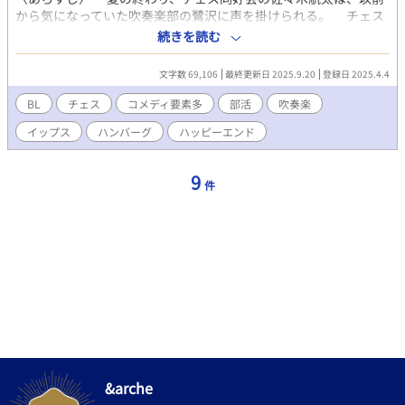
から気になっていた吹奏楽部の鷺沢に声を掛けられる。 チェス
の対局を通して急速に距離を縮めていく二人だが、鷺沢の言動に
続きを読む
はどこか不自然なところがあり…。チェス同好会のメンバーはお
節介や好奇心から鷺沢の周辺を詮索し始めるが、それぞれが思い
文字数 69,106
最終更新日 2025.9.20
登録日 2025.4.4
がけない事態に直面することになる。 チェス同好会による「鷺
沢と航太を幸せにしようプロジェクト」は成功するのか？ そし
BL
チェス
コメディ要素多
部活
吹奏楽
て彼ら自身、各々の幸せにたどり着くことができるのか？ 〈登場
イップス
ハンバーグ
ハッピーエンド
人物〉 佐々木航太、チェス同好会二年。とりあえずチェスと鷺
沢に夢中。好きな駒はナイト。 鷺沢悠、吹奏楽部二年。諸事情
あって人生最悪の夏を過ごしている。好きな駒は（推定）ビショ
9
件
ップ。 仁木未来、チェス同好会二年。鷺沢の不幸感が気になっ
て探りを入れたら面倒な事態に。好きな駒は、安直にクイーン。
大宮哲生、チェス同好会二年。自他共に認める「目つき悪い
奴」。頭の良さがたまに暴走する。好きな駒はルーク。 熊田将
吾、チェス同好会一年。通称クマ、見た目もクマ。気は優しくて
力持ち。好きな駒はキング。 鮎川凛久、帰宅部二年。鷺沢いわ
く「普通に性格悪い」。チェスに興味はない。 チェスなんかル
ールも知らない、という方、大歓迎です。色々ルビ振ったりもし
てますが、何となく雰囲気で流してください。謎の記号や専門用
語やいちいち細かい対局シーンなどは、まるっと読み飛ばしてい
ただいてOKです。 ちなみに、チェス知ってる、やってる、好
き、という方へ。 各話タイトル＆ストーリー展開は、1851年の
&arche
アンデルセンvsキーゼルツキーの「不滅の名局」をベースにして