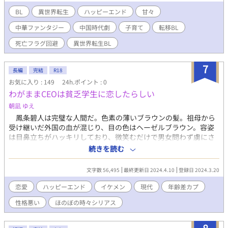
を回避しようと、ことなかれの人生を歩もうとする。 とりあえ
ず主人公に会わなきゃよくない？ が、現実は厳しく、転生した
BL
異世界転生
ハッピーエンド
甘々
のは子供時代の主人公を誘拐した直後。 どうするの、俺！ 絶
中華ファンタジー
中国時代劇
子育て
転移BL
望まっしぐらじゃん！ 悩んだ葵衣は、とにかく最終回で殺され
ないようにするため、訳アリの主人公を育てることを決める。
死亡フラグ回避
異世界転生BL
目標は自分に殺意が湧かないよう育てて、無事親元に帰すこと！
そんなヒヤヒヤドキドキの溺愛子育てB L。 ＝＝＝＝＝＝＝
7
＝＝＝＝＝＝＝＝＝＝＝＝＝ ＊以下は簡単な設定説明ですが、本
長編
完結
R18
文にも書いてあります。 ★金龍聖君（こんりゅうせいくん）：中
お気に入り : 149
24h.ポイント : 0
国ファンタジー時代劇で、超絶人気のWEBドラマ。日本でも放送
わがままCEOは貧乏学生に恋したらしい
し、人気を博している。 ＜世界＞ 聖界（せいかい）：白龍族が
朝凪 ゆえ
治める国。誠実な者が多い。 邪界（じゃかい）：黒龍族が治め
る国。卑劣な者が多い。 ＜主要キャラ＞ 黒川葵衣：平凡な大学
鳳条碧人は完璧な人間だ。色素の薄いブラウンの髪。祖母から
生。中国ドラマオタク。 蒼翠（そうすい）：邪界の第八皇
受け継いだ外国の血が混じり、目の色はヘーゼルブラウン。容姿
子。葵衣の転生先。ドラマでは泣く子も黙る悪辣非道キャラ。
は目鼻立ちがハッキリしており、微笑むだけで男女問わず虜にさ
無風（むふう）：聖界の第二皇子。訳があって平民として暮らし
せる魅力の持ち主。唯一の欠点は、性格が最悪に悪いことと、男
続きを読む
ている。 仙人（せんにん）：各地を放浪する老人。 炎禍（え
女ともに食い散らかす素行の悪さだ。 わがまま、自分勝手、自
んか）：邪界皇太子。性格悪い。蒼翠をバカにしている。
分大好き人間。 碧人にとっては、他人なんてただの欲求解消の
文字数 56,495
最終更新日 2024.4.10
登録日 2024.3.20
ための道具。欲求を満たせればそれでよかった。 そんな碧人が
貧乏学生に恋したらしい。 ※数年前にpixivで投稿した小説をアレ
恋愛
ハッピーエンド
イケメン
現代
年齢差カプ
ンジしたものになります。 ※登場人物や設定はオリジナルです。
性格悪い
ほのぼの時々シリアス