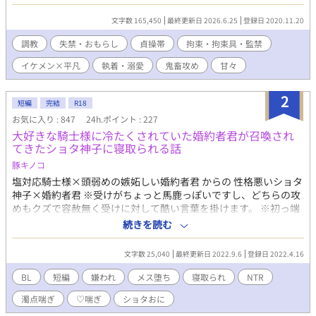
攻めが、性格悪い受けのせいで鬼畜攻めになった話 【キャラ】 ハ
ル(攻め) イエベ春 全体的に色素が薄い。 甘いマスクのイケメ
文字数 165,450
最終更新日 2026.6.25
登録日 2020.11.20
ン。 ワンコ溺愛攻め→鬼畜攻めに変化。 ロンの泣き顔が好きにな
り、支配欲の虜になる。 ロン(受け) 嫌なことから兎に角逃げてき
調教
失禁・おもらし
貞操帯
拘束・拘束具・監禁
た人生。 小学生の頃、夏休みの宿題は最後の日になっても出来な
イケメン×平凡
執着・溺愛
鬼畜攻め
甘々
かった。 人の気持ちがわからないことがある。 アリサ 派手な見
た目
2
短編
完結
R18
お気に入り : 847
24h.ポイント : 227
大好きな騎士様に冷たくされていた婚約者君が召喚され
てきたショタ神子に寝取られる話
豚キノコ
塩対応騎士様×頭弱めの嫉妬しい婚約者君 からの 性格悪いショタ
神子×婚約者君 ※受けがちょっと馬鹿っぽいですし、どちらの攻
めもクズで容赦無く受けに対して酷い言葉を掛けます。 ※初っ端
から♡、濁点喘ぎましましです。 ※受けがずっと可哀想な目に逢
続きを読む
います。 展開が早いので、苦手な方は閲覧をお控えください。 タ
イトル通りの内容です。短く2話に分けて終わらせる予定です。
文字数 25,040
最終更新日 2022.9.6
登録日 2022.4.16
勢いに任せて書いたものですので、辻褄が合わなかったり諸々の
事情で後々加筆修正すると思います。 書きたいところだけ書いた
BL
短編
嫌われ
メス堕ち
寝取られ
NTR
ので、猛スピードで話が進みます。ショタである意味はあまりな
濁点喘ぎ
♡喘ぎ
ショタおに
いですが、これは趣味です。大目に見ていただければ…。当然の
ように女性はいませんし男が男の婚約者になるような世界です。