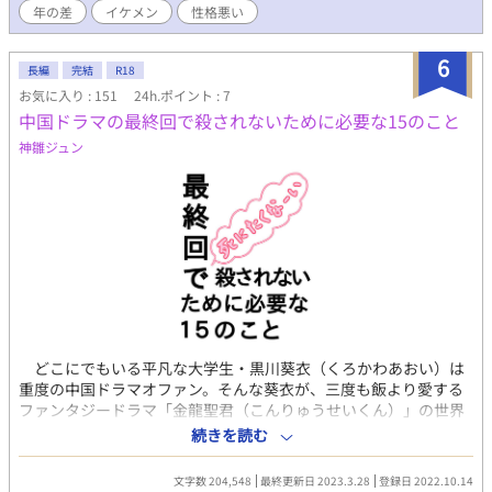
年の差
イケメン
性格悪い
物語である。 新は幼いながらこの物語を読み思った。 運命の
オメガと巡り合いたい、と。 数年の月日をかけて探し、やっと
巡り会えた運命のオメガの第一印象は最悪だった。
6
長編
完結
R18
お気に入り : 151
24h.ポイント : 7
中国ドラマの最終回で殺されないために必要な15のこと
神雛ジュン
どこにでもいる平凡な大学生・黒川葵衣（くろかわあおい）は
重度の中国ドラマオファン。そんな葵衣が、三度も飯より愛する
ファンタジードラマ「金龍聖君（こんりゅうせいくん）」の世界
に転生してしまった！ しかも転生したのは、ドラマの最終回に
続きを読む
主人公に殺される予定の極悪非道皇子。 いやいやいや、俺、殺
されたくないし。痛いのイヤだし。 葵衣はどうにか死亡フラグ
文字数 204,548
最終更新日 2023.3.28
登録日 2022.10.14