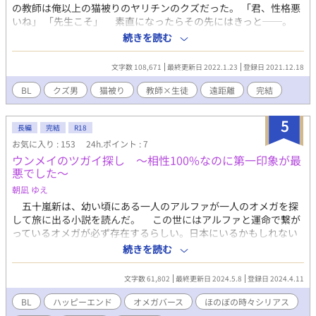
の教師は俺以上の猫被りのヤリチンのクズだった。 「君、性格悪
画】というものができていた。ヤリチンで嫌われ者の空軍パイロ
いね」 「先生こそ」 素直になったらその先にはきっと──。
ットが処罰でカントボーイにされ、軍の【共有ワイフ】にされ、
※R18です。予告はありません。 ※クズと言っても主人公からし
大勢の人間に理解らせセックスされたあと、最終的にマフィアと
続きを読む
たらクズという程度です。
その犬（リアル獣）の嫁になるだけの話です。愛はほぼないで
す。体は愛されています。受は性格悪いです。 モブ×受、カント
文字数 108,671
最終更新日 2022.1.23
登録日 2021.12.18
ボーイ、二輪挿し、尿道バイブ、玩具挿入、んほぉ、❤︎喘ぎ、女
装、フェラ、乳首肥大、乳首責描写、憎しみセックス、乳首ピア
BL
クズ男
猫被り
教師×生徒
遠距離
完結
ス、フィスト、獣姦、複数プレイ、小スカなど色んなプレイが出
る予定ですのでなんでも許せる方のみお願いします、基本エロし
5
長編
完結
R18
かないんです……
お気に入り : 153
24h.ポイント : 7
ウンメイのツガイ探し 〜相性100%なのに第一印象が最
悪でした〜
朝凪 ゆえ
五十嵐新は、幼い頃にある一人のアルファが一人のオメガを探
して旅に出る小説を読んだ。 この世にはアルファと運命で繋が
っているオメガが必ず存在するらしい。日本にいるかもしれない
し、地球の裏側にいるかもしれない。世界のどこかに存在してい
続きを読む
る運命のオメガと生きている間に出会えることは奇跡らしく、ほ
とんどが運命の番と巡り合うことなく生涯を終える。 小説の主
文字数 61,802
最終更新日 2024.5.8
登録日 2024.4.11
人公であるアルファは何年も世界中を探し回った。雨の日も雪の
日も日光が照りつける暑い日も1日も休まず探し続けた。世界各地
BL
ハッピーエンド
オメガバース
ほのぼの時々シリアス
に散らばるヒントを手がかりに運命のオメガと巡り会えたという