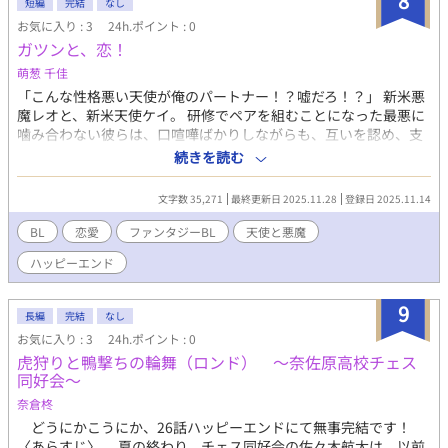
8
短編
完結
なし
お気に入り : 3
24h.ポイント : 0
ガツンと、恋！
萌葱 千佳
「こんな性格悪い天使が俺のパートナー！？嘘だろ！？」 新米悪
魔レオと、新米天使ケイ。 研修でペアを組むことになった最悪に
噛み合わない彼らは、口喧嘩ばかりしながらも、互いを認め、支
え合い、やがて恋人に── でも、彼らが選んだ恋の形はちょっぴ
続きを読む
り普通じゃない。 これは「横に並んで歩くふたり」の恋愛譚。
【キャラクター紹介】 レオ 元気いっぱいの新米悪魔。 素敵な天使
文字数 35,271
最終更新日 2025.11.28
登録日 2025.11.14
とペアを組んで任務に挑み、そしてゆくゆくは公私共にパートナ
ーとなることを夢見ている。 ケイ 知的で冷静な新米天使。 ノリ
BL
恋愛
ファンタジーBL
天使と悪魔
と勢いで物事を進めようとするレオとは馬が合わず、持ち前の毒
ハッピーエンド
舌さを発揮している。 ※2人に受け／攻めの関係はありません ※
シリーズ3作目となりますが、前作未読でもお楽しみいただけます
（1作目：『悪魔の俺が天使に一目惚れしてハードモードなんだ
9
長編
完結
なし
が！？』／
お気に入り : 3
24h.ポイント : 0
https://www.alphapolis.co.jp/novel/760591651/191002911、 2
虎狩りと鴨撃ちの輪舞（ロンド） ～奈佐原高校チェス
作目：『ひび割れた魂に、君のぬくもりを』／
同好会～
https://www.alphapolis.co.jp/novel/760591651/327005900）
奈倉柊
どうにかこうにか、26話ハッピーエンドにて無事完結です！
〈あらすじ〉 夏の終わり、チェス同好会の佐々木航太は、以前