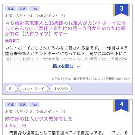
主の性癖と悪趣味の塊ですので、恐らくメリーバッドエンドにな
3
長編
完結
R18
ると思います。 ーーーーー 読後推奨 蛇足 胸糞気味な終わ
お気に入り : 124
24h.ポイント : 71
り方になりました。 ご都合洗脳endです。細かいことはあまり
４８歳近未来軍人と35歳嫌われ軍人がカントボーイにな
気にせず。 どうにも救われないですが、実際カイルへ向けてた
ってみんなにご奉仕するだけの話ー今日からあなたは軍
愛を神子の方にすり替えられただけなので、ルミル視点では特に
所有の【共有ワイフ】ですー
今まで通りで変化はありません。 少しの間だけ、いつも冷たか
ったのに最近なんだか優しいなぐらいの違和感があるのと、カイ
春森夢花
ルの姿を見た時に間違えて春樹！と呼んでしまうぐらいです。ル
カントボーイおじさんがみんなに愛される話です。 一作目は４８
ミルはしぶといです。 処女喪失時の記憶も甘々えっちにすり変
歳近未来軍人がカントボーイになって年下上司や長年の部下にご
わってるので、そこまで不幸ではないです。 神子の見た目は黒
奉仕するお話です。女性が生まれなくなった世界では、男性が性
髪黒目のパッと見中学1年ぐらいの幼めな男の子です。 ルミル
器を女性器に変えて子供を産むという【ＦＲＯＧ計画】というも
続きを読む
は成人しているかしていないかぐらいのお兄さんで、外見は特に
のができていた。【女性化】されるはずの部下を助けたガチムチ
決めておりません。 カイルについても銀髪で緑色の目以外の情
親父軍人が【女性化】されて、上司や複数の男に犯される話で
文字数 53,642
最終更新日 2023.11.9
登録日 2023.10.4
報は無いです。お好きに想像していただけると嬉しいです。 誤
す。 まー様主催（@mar2424moemoe）のカントボーイBL企画に
字脱字発見次第修正します。ここまで見てくださりありがとうご
参加させていただきました。 カントボーイ、二輪挿し、玩具挿
BL
カントボーイ
オヤジ受
ざいました。
入、んほぉ、❤︎喘ぎ、女装、妊娠描写、フェラ、乳首肥大、母乳
描写、乳首責描写、部下の執着攻め、複数プレイ、小スカ、オヤ
4
ジ受など色んなプレイが出る予定ですのでなんでも許せる方のみ
短編
完結
R18
お願いします、基本エロしかないんです…… 二作目。近未来。３
お気に入り : 218
24h.ポイント : 14
５歳傲慢嫌われヤリチン軍人が罰を受けてカントボーイにされて
隣の家の住人がクズ教師でした
共有ワイフになり皆に理解らせセックスされてから、マフィアと
おみなしづき
その飼い犬の嫁になるだけの話 女性が生まれなくなった世界で
俺自身も優等生として猫を被っている自覚はある。 でも、そ
は、男性が性器を女性器に変えて子供を産むという【ＦＲＯＧ計