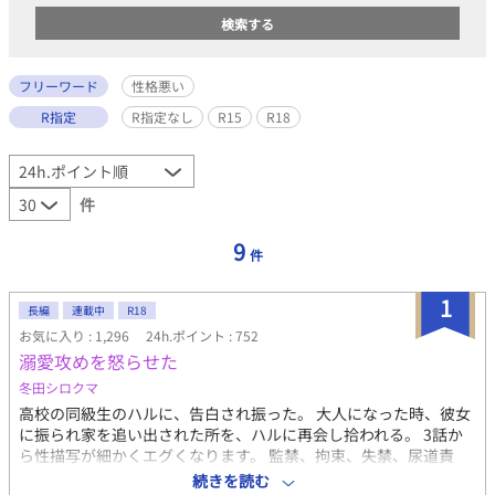
フリーワード
性格悪い
R指定
R指定なし
R15
R18
件
9
件
1
長編
連載中
R18
お気に入り : 1,296
24h.ポイント : 752
溺愛攻めを怒らせた
冬田シロクマ
高校の同級生のハルに、告白され振った。 大人になった時、彼女
に振られ家を追い出された所を、ハルに再会し拾われる。 3話か
ら性描写が細かくエグくなります。 監禁、拘束、失禁、尿道責
め、4p描写あり。 無理やり多め。 元題名 ・ハルとロン ・溺愛
続きを読む