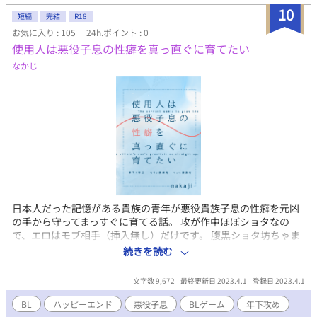
で夜通し抱きしめ、看病するたびに、彼らの執着は取り返しのつ
10
かない泥沼へと沈んでいく。 これは、本物の大人の優しさに牙を
短編
完結
R18
抜かれた少年たちが、無自覚な主の温もりから二度と抜け出せな
お気に入り : 105
24h.ポイント : 0
くなる、救済と執着の異世界ファンタジー。
使用人は悪役子息の性癖を真っ直ぐに育てたい
なかじ
日本人だった記憶がある貴族の青年が悪役貴族子息の性癖を元凶
の手から守ってまっすぐに育てる話。 攻が作中ほぼショタなの
で、エロはモブ相手（挿入無し）だけです。 腹黒ショタ坊ちゃま
（後にスポーツマン系イケメン）×自分の美貌に気付いていない
続きを読む
兄気質鈍感使用人 同じものをムーンライトノベルズ様にも掲載し
ています。
文字数 9,672
最終更新日 2023.4.1
登録日 2023.4.1
BL
ハッピーエンド
悪役子息
BLゲーム
年下攻め