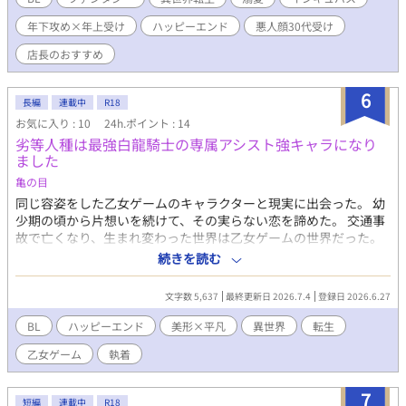
良いんだよ？」 帰るどころか毎晩毎晩誘惑してくる三男。 エロ耐
年下攻め×年上受け
ハッピーエンド
悪人顔30代受け
性が無さ過ぎて断るどころかどハマりする伯爵。 逆に毎日甘々に
調教されてどんどん大好き洗脳されていく。 このままじゃ真面目
店長のおすすめ
に生きているのに、悪役貴族として討伐される運命が待っている
が、大好きな三男は渡せないから仕方なく勇者と戦おうと思う。
6
これはそんな流され系主人公が運命と戦う物語。 「アルフィ、ず
長編
連載中
R18
っとここに居てくれ」 「うん！そんなこと言ってくれると凄く嬉
お気に入り : 10
24h.ポイント : 14
しいけど、出来たら2人きりで言って欲しかったし酒の勢いで言わ
劣等人種は最強白龍騎士の専属アシスト強キャラになり
れるのも癪だしそもそも急だし昨日までと言ってること真逆だし
ました
そもそもなんでちょっと泣きそうなのかわかんないし手握ってな
亀の目
くても逃げないしてかもう泣いてるし怖いんだけど大丈夫？」 媚
薬、緊縛、露出、催眠、時間停止などなど。 徐々に怪しげな薬
同じ容姿をした乙女ゲームのキャラクターと現実に出会った。 幼
や、秘密な魔道具、エロいことに特化した魔法なども出てきま
少期の頃から片想いを続けて、その実らない恋を諦めた。 交通事
す。基本的に激しく痛みを伴うプレイはなく、快楽系の甘やかし
故で亡くなり、生まれ変わった世界は乙女ゲームの世界だった。
調教や、羞恥系のプレイがメインです。 全8章128話、11月27日
魔法世界で魔法が使えない劣等人種になりながらもひっそりと暮
続きを読む
に完結します。 なおエロ描写がある話には♡を付けています。 ※
らしていた。 十代最後の年に運命が大きく変わった。 幸せは一気
ややハードな内容のプレイもございます。誤って見てしまった方
に堕ちて、奴隷として地獄の日々を過ごして気付いた。 自分が乙
文字数 5,637
最終更新日 2026.7.4
登録日 2026.6.27
は、すぐに1〜2杯の牛乳または水、あるいは生卵を飲んで、かか
女ゲームの悪役貴族の当て馬奴隷だという事に… 美しい容姿に人
りつけ医にご相談する前に落ち着いて下さい。 感想やご指摘、叱
ならざる強大な力を持ちながらも、やる気がない青年は出会っ
BL
ハッピーエンド
美形×平凡
異世界
転生
咤激励、有給休暇等貰えると嬉しいです！ノシ
た。 二度と会う事はないと思っていた初恋のあの子に… 好きな子
乙女ゲーム
執着
以外に無関心な激重最強白龍騎士×借金のかたに売られた童顔平
凡な当て馬人間奴隷 前世で出来なかった甘く苦しい初恋をもう一
度君と…
7
短編
連載中
R18