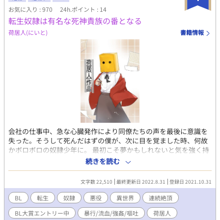
お気に入り : 970
24h.ポイント : 14
転生奴隷は有名な死神貴族の番となる
荷居人(にいと)
書籍情報
会社の仕事中、急な心臓発作により同僚たちの声を最後に意識を
失った。そうして死んだはずの僕が、次に目を覚ました時、何故
かボロボロの奴隷少年に。 最初こそ夢かもしれないと気を強く持
ったが変わらない奴隷生活に、絶望や苦痛を味わううちに諦めが
続きを読む
つき、死にたいと思ったその時、あの人は現れたのだ。
「………？おかしいな」 「………？」 黒い髪に凍てつくような赤
文字数 22,510
最終更新日 2022.8.31
登録日 2021.10.31
い目。だけど不思議と安心してしまう雰囲気がその人にはあり、
その日奴隷商を営んでいるオーナーというその人に引き取られる
BL
転生
奴隷
悪役
異世界
連続絶頂
運びとなった。 これは転生奴隷少年と死神と言われる悪役貴族の
BL大賞エントリー中
暴行/流血/強姦/嘔吐
荷居人
話。 R18入ります。 BL大賞応募作品です。応援いただけたら嬉し