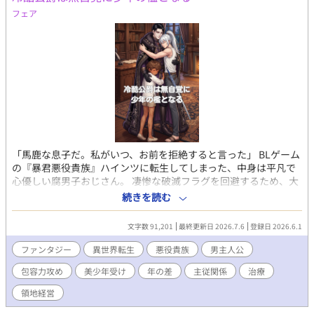
フェア
「馬鹿な息子だ。私がいつ、お前を拒絶すると言った」 BLゲーム
の『暴君悪役貴族』ハインツに転生してしまった、中身は平凡で
心優しい腐男子おじさん。 凄惨な破滅フラグを回避するため、大
人の責任と圧倒的な親心（おかん心）で、過酷な境遇に傷ついた
続きを読む
原作の有能な少年たちを全力で保護し、無自覚な慈愛で癒やして
いく。 ブラックな騎士団の待遇を改善し、飢えた領民のために名
文字数 91,201
最終更新日 2026.7.6
登録日 2026.6.1
君として立ち上がるハインツ。 少年たちは、戦いの中で傷つきな
がらも、ハインツの愛する領地を守るため自らを盾にする――。
ファンタジー
異世界転生
悪役貴族
男主人公
「ずるいです、義父上。……俺だって、夜は寂しいのです」 ただ
包容力攻め
美少年受け
年の差
主従関係
治療
こどもたちを守りたいだけのおじさんと、その深い包容力に触
れ、精神の一線を超えて懐いていく美少年たち。 ボロボロになっ
領地経営
て治療室へ運ばれてくる少年たちを、おじさんが大きな手のひら