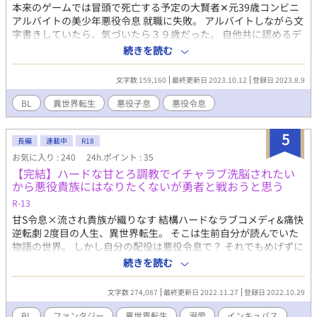
本来のゲームでは冒頭で死亡する予定の大賢者✕元39歳コンビニ
アルバイトの美少年悪役令息 就職に失敗。 アルバイトしながら文
字書きしていたら、気づいたら３９歳だった。 自他共に認めるデ
ブのキモオタ男の俺が目を覚ますと、鏡には美少年が映ってい
続きを読む
た。 あ、そういやトラックに跳ねられた気がする。 ３０年前のド
ット絵ゲームの固有グラなしのモブ敵、悪役貴族の息子ヴァニタ
文字数 159,160
最終更新日 2023.10.12
登録日 2023.8.9
ス・アッシュフィールドに転生した俺。 しかし……待てよ。 悪役
令息ということは、倒されるまでのモラトリアムの間は貧困とか
BL
異世界転生
悪役子息
悪役令息
経済的な問題とか考えずに思う存分文字書きライフを送れるので
は！？ ☆ ※この作品は一度中断・削除した作品ですが、再投稿し
5
て再び連載を開始します。 ※この作品は小説家になろう、エブリ
長編
連載中
R18
スタ、Fujossyでも公開しています。
お気に入り : 240
24h.ポイント : 35
【完結】ハードな甘とろ調教でイチャラブ洗脳されたい
から悪役貴族にはなりたくないが勇者と戦おうと思う
R-13
甘S令息×流され貴族が織りなす 結構ハードなラブコメディ&痛快
逆転劇 2度目の人生、異世界転生。 そこは生前自分が読んでいた
物語の世界。 しかし自分の配役は悪役令息で？ それでもめげずに
真面目に生きて35歳。 せっかく民に慕われる立派な伯爵になった
続きを読む
のに。 気付けば自分が侯爵家三男を監禁して洗脳していると思わ
れかねない状況に！ このままじゃ物語通りになってしまう！ 早く
文字数 274,087
最終更新日 2022.11.27
登録日 2022.10.29
こいつを家に帰さないと！ しかし彼は帰るどころか屋敷に居着い
てしまって。 「シャルル様は僕に虐められることだけ考えてたら
BL
ファンタジー
異世界転生
溺愛
インキュバス