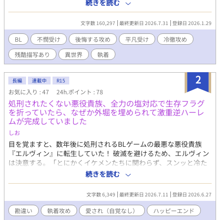
フィリップだった。 リオドールとなった理音は、破滅の運命を回
続きを読む
避するため、「物語の筋書き」を無視し、主人公たちから距離を
置こうと試みる。しかし、そこにはあまりにも残酷な現実が待っ
文字数 160,297
最終更新日 2026.7.31
登録日 2026.1.29
ていた。 初の平凡受けに挑戦です！ 主人公がかなり辛い目に合い
ますので、苦手な方はご注意下さい。 久しぶりの長編連載です。
BL
不憫受け
後悔する攻め
平凡受け
冷徹攻め
感想やお気に入り、とても励みになります！ ぜひよろしくお願い
残酷描写あり
異世界
執着
します！ 毎日0時更新。
2
長編
連載中
R15
お気に入り : 47
24h.ポイント : 78
処刑されたくない悪役貴族、全力の塩対応で生存フラグ
を折っていたら、なぜか外堀を埋められて激重逆ハーレ
ムが完成していました
しお
目を覚ますと、数年後に処刑されるBLゲームの最悪な悪役貴族
『エルヴィン』に転生していた！ 破滅を避けるため、エルヴィン
は決意する。「とにかくイケメンたちに関わらず、スンッと冷た
く突き放して空気になろう」 生き残るために完璧な『塩対応』を
続きを読む
貫きつつ、裏では彼らに気づかれないよう、ボロボロになりなが
ら命がけでフラグをバキバキに折りまくるエルヴィン。本人は
文字数 6,349
最終更新日 2026.7.11
登録日 2026.6.27
「よし、これで嫌われて遠ざけてもらえる」と思っていた。 だ
が、裏での健気な（保身のための）自己犠牲を、攻め候補たちに
勘違い
執着攻め
愛され（自覚なし）
ハッピーエンド
次々と目撃されてしまい――！？ 「兄上、なぜ裏でそんなに傷つ