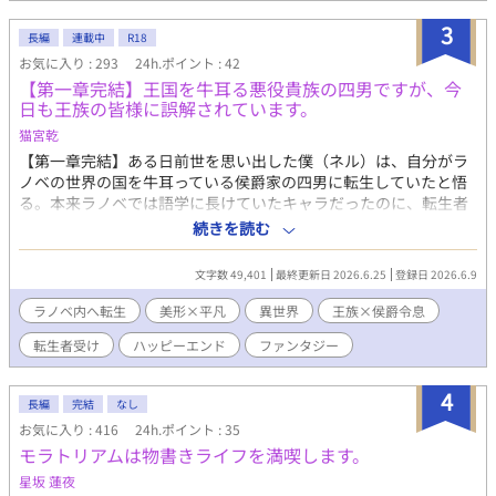
いているんですか……？」「エルヴィン様、僕のためにそこま
3
で……もう絶対に離しません」 ドライに振る舞えば振る舞うほ
長編
連載中
R18
ど、周囲の愛と執着がクソデカ大爆発！本人は1ミリも愛されてい
お気に入り : 293
24h.ポイント : 42
ることに気づかない、勘違いだらけの激重逆ハーレム！
【第一章完結】王国を牛耳る悪役貴族の四男ですが、今
日も王族の皆様に誤解されています。
猫宮乾
【第一章完結】ある日前世を思い出した僕（ネル）は、自分がラ
ノベの世界の国を牛耳っている侯爵家の四男に転生していたと悟
る。本来ラノベでは語学に長けていたキャラだったのに、転生者
なのでそんな頭脳もなく、実に平均的な能力しか持ち合わせてい
続きを読む
なかった。だが、侯爵家が国を牛耳っていることを知る王家の
人々には誤解され、俺様風の第一王子・ジェフリー殿下は、僕の
文字数 49,401
最終更新日 2026.6.25
登録日 2026.6.9
前でだけ引きつった顔で笑う。だが、次第に誤解が解けてい
き……？※美形×平凡【第二章へと続きます】
ラノベ内へ転生
美形×平凡
異世界
王族×侯爵令息
転生者受け
ハッピーエンド
ファンタジー
4
長編
完結
なし
お気に入り : 416
24h.ポイント : 35
モラトリアムは物書きライフを満喫します。
星坂 蓮夜