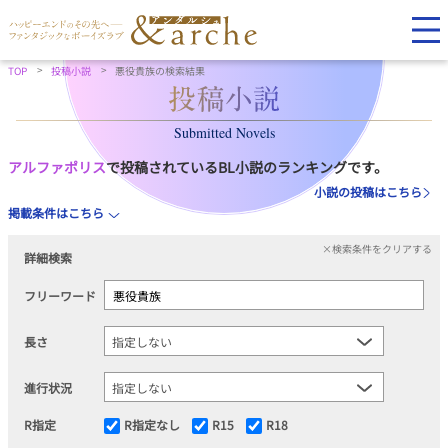
TOP
投稿小説
悪役貴族の検索結果
Submitted Novels
アルファポリス
で投稿されているBL小説のランキングです。
小説の投稿はこちら
掲載条件はこちら
×検索条件をクリアする
詳細検索
フリーワード
長さ
進行状況
R指定
R指定なし
R15
R18