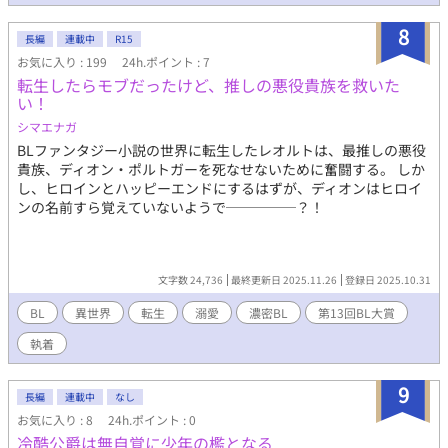
いです。
8
長編
連載中
R15
お気に入り : 199
24h.ポイント : 7
転生したらモブだったけど、推しの悪役貴族を救いた
い！
シマエナガ
BLファンタジー小説の世界に転生したレオルトは、最推しの悪役
貴族、ディオン・ポルトガーを死なせないために奮闘する。 しか
し、ヒロインとハッピーエンドにするはずが、ディオンはヒロイ
ンの名前すら覚えていないようで─────？！
文字数 24,736
最終更新日 2025.11.26
登録日 2025.10.31
BL
異世界
転生
溺愛
濃密BL
第13回BL大賞
執着
9
長編
連載中
なし
お気に入り : 8
24h.ポイント : 0
冷酷公爵は無自覚に少年の檻となる