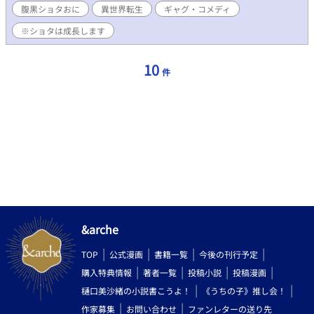
腹黒ショタおに
異世界転生
ギャグ・コメディ
※ショタは成長します
10
件
&arche
TOP
公式漫画
書籍一覧
今後の刊行予定
購入特典情報
著者一覧
投稿小説
投稿漫画
樋口美沙緒の小説書こうよ！
《うちの子》推し会！
作家募集
お問い合わせ
ファンレターの送り先