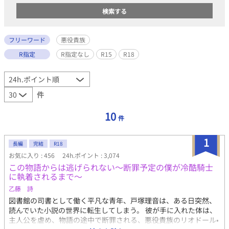
フリーワード
悪役貴族
R指定
R指定なし
R15
R18
件
10
件
1
長編
完結
R18
お気に入り : 456
24h.ポイント : 3,074
この物語からは逃げられない〜断罪予定の僕が冷酷騎士
に執着されるまで〜
乙藤 詩
図書館の司書として働く平凡な青年、戸塚理音は、ある日突然、
読んでいた小説の世界に転生してしまう。 彼が手に入れた体は、
主人公を虐め、物語の途中で断罪される、悪役貴族のリオドール•