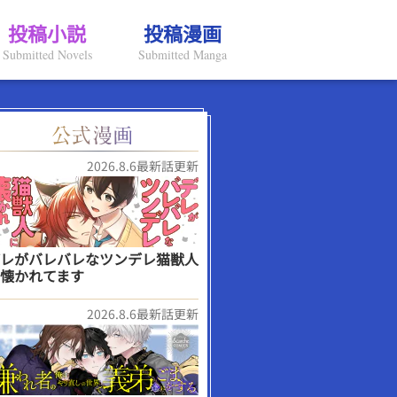
投稿小説
投稿漫画
Submitted Novels
Submitted Manga
2026.8.6最新話更新
レがバレバレなツンデレ猫獣人
懐かれてます
2026.8.6最新話更新