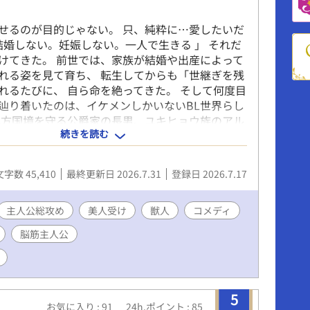
せるのが目的じゃない。 只、純粋に…愛したいだ
 結婚しない。妊娠しない。一人で生きる 」 それだ
けてきた。 前世では、家族が結婚や出産によって
れる姿を見て育ち、 転生してからも「世継ぎを残
れるたびに、 自ら命を絶ってきた。 そして何度目
辿り着いたのは、イケメンしかいないBL世界らし
北方国境を守る公爵家の長男、ユキヒョウ族のアル
続きを読む
ァンデ・クリュエル・イルビスとして、 新たな人生
になる。 「今度こそ恋愛とも結婚とも無縁に生き
のために王都を離れ、北方へ籠もったはずだった。
文字数 45,410
最終更新日 2026.7.31
登録日 2026.7.17
付けば、 元魔王を配下にし、 魔物資源の供給網を
国最強の防衛線を完成させ、 北方は一大拠点へと発
は恋愛フラグを避けることしか考えていないのに、
主人公総攻め
美人受け
獣人
コメディ
帝国そのものを変えていく。 一方で、白鳥の伯爵
脳筋主人公
青年、 共和国の王子、倭国の武人、そして元魔王
なぜか彼の周囲へ集まり始める。 「……まだ筋ト
いのか？」 本人だけが勘違いしたまま、 恋愛イベ
で回避し続ける冷酷伯爵（と言われている）の、
5
・開拓ファンタジー。
お気に入り : 91
24h.ポイント : 85