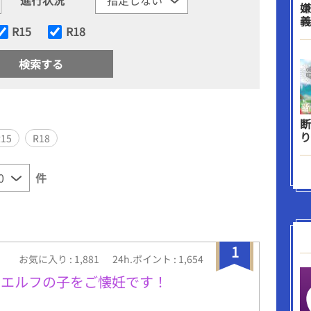
嫌
義
R15
R18
断
り
R15
R18
件
1
お気に入り : 1,881
24h.ポイント : 1,654
、エルフの子をご懐妊です！