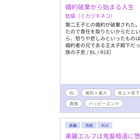
婚約破棄から始まる人生
朏猫（ミカヅキネコ）
第二王子との婚約が破棄された
たので責任を取りたいからだと
ら、怒りや悲しみといったもの
婚約者の兄である王太子殿下だっ
族の子息 / BL / R18］
BL
美形×美人
年上×年下
貴族
ハッピーエンド
長編
完結
R18
美麗エルフは鬼畜極道に