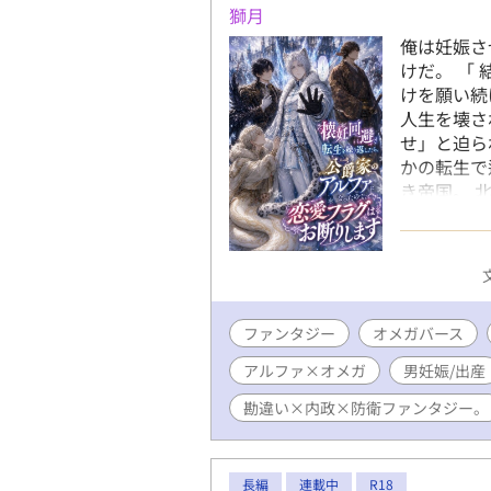
獅月
俺は妊娠さ
けだ。 「
けを願い続
人生を壊さ
せ」と迫ら
かの転生で
き帝国。 
ファ。 ヴ
を歩むこと
る。」 そ
ところが気
築き、 帝
ファンタジー
オメガバース
展。 本人
その行動は
アルファ×オメガ
男妊娠/出産
家の黒鳥の
までもが、
勘違い×内政×防衛ファンタジー。
レが足りな
ントを全力
勘違い防衛
長編
連載中
R18