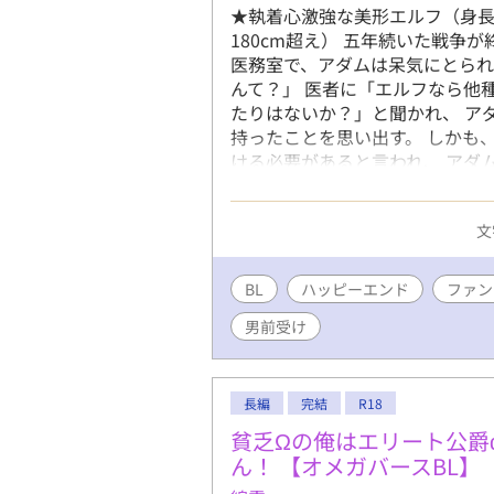
★執着心激強な美形エルフ（身長
180cm超え） 五年続いた戦争
医務室で、アダムは呆気にとられ
んて？」 医者に「エルフなら他
たりはないか？」と聞かれ、 ア
持ったことを思い出す。 しかも
ける必要があると言われ、 アダ
再会したイヴァンは、まるで伴侶
っさと国に戻るつもりだったの
文
心が揺らいでいき―― ★皆様の
した…！ 読んでくださった皆様
さんや発売日などは詳細が決まり
BL
ハッピーエンド
ファン
頑張っていきますので、どうかラ
男前受け
長編
完結
R18
貧乏Ωの俺はエリート公爵
ん！ 【オメガバースBL】