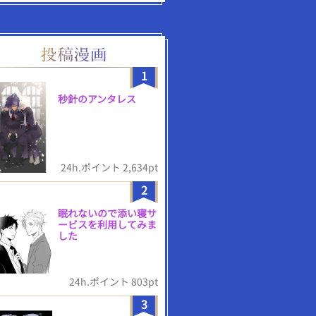
1
秒針のアンタレス
24h.ポイント 2,634pt
2
眠れないので添い寝サ
ービスを利用してみま
した
24h.ポイント 803pt
3