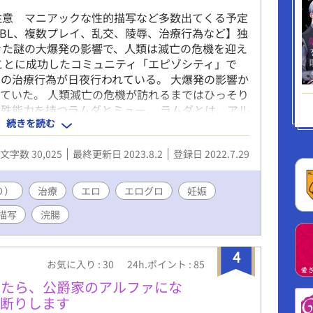
覧注意 マニアックな性的描写など多数出てくる予定
BL、複数プレイ、乱交、陵辱、治療行為など】独
きた謎の大爆発の影響で、人類は滅亡の危機を迎え
ことに成功したコミュニティ「エピゾシティ」で
の治療行為が日夜行われている。 大爆発の影響か
ていた。 人類滅亡の危機が訪れるまではひっそり
殊能力を持つラムダとミュー。 ラムダとは、アル
続きを読む
持ち、ミューはオメガの生殖能力を高める能力を持
する特別機関より、人類存続をかけて懐妊のための
文字数 30,025
最終更新日 2023.8.2
登録日 2022.7.29
った。 番であるαとΩを対象に、懐妊のための治
り）
治療
エロ
エログロ
妊娠
描写
浣腸
4
お気に入り : 30
24h.ポイント : 85
したら、公爵家のアルファにな
お断りします