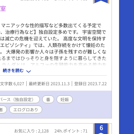
備室
意 マニアックな性的描写など多数出てくる予定で
ン、治療行為など】独自設定多めです。 宇宙空間で
は滅亡の危機を迎えていた。 高度な文明を保持す
「エピゾシティ」では、人類存続をかけて懐妊のた
。 大爆発の影響か人々は子孫を残すのが難しくな
れるまではひっそりと身を隠すように暮らしてきた
 ラムダとは、アルファの生殖能力を高める能力を
続きを読む
を高める能力を持っている。 エピゾジティを運営
かけて懐妊のための特別対策室で日夜治療が行われ
文字数 6,027
最終更新日 2023.11.3
登録日 2023.7.22
で無事懐妊すると、出産準備室で分娩までの経過観
を終えるまでの医師と夫婦それぞれの物語。
バース（独自設定）
番
妊娠
者
エログロあり
6
お気に入り : 2,128
24h.ポイント : 71