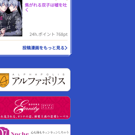
焦がれる双子は嘘を吐
く
24h.ポイント 768pt
投稿漫画をもっと見る