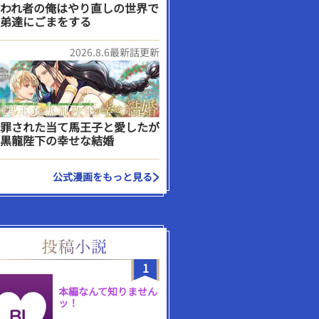
われ者の俺はやり直しの世界で
弟達にごまをする
2026.8.6最新話更新
罪された当て馬王子と愛したが
黒龍陛下の幸せな結婚
公式漫画をもっと見る
1
本編なんて知りません
ッ！