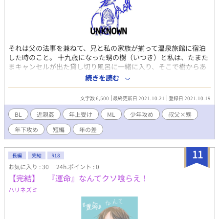
ま） 県内屈指の強豪校でエースを務めた、将来有望な高校球児。
潔貴と同じ高校3年生。 187cmの恵まれた体躯と鋭い眼差しで
「一匹狼」のように思われているが、その素顔は驚くほど純粋で
実直な青年。 潔貴からスカウトされ、飛燕館での夏休みアルバイ
トを決意する。 「枕が変わると眠れない」「イルカの抱き枕を愛
それは父の法事を兼ねて、兄と私の家族が揃って温泉旅館に宿泊
用している」など、外見からは想像もつかない可愛らしいギャッ
した時のこと。 十九歳になった甥の樹（いつき）と私は、たまた
プの持ち主。 自分をエースとして特別視せず一人の人間として向
まキャンセルが出た貸し切り風呂に一緒に入り、そこで樹からあ
き合ってくれた潔貴に深い安らぎを感じ、次第に独占欲を募らせ
る秘密を告白された。 以前別サイトに載せていた旧作品を、改
ていく。 口数は少ないが、いざという時の行動力は圧倒的で大切
続きを読む
題、加筆修正した短編です。全二話。
な人を守り抜くという揺るぎない信念を持つ。 ◇他サイトにも掲
載中です（ノベマ、エブリスタ、ムーンライトノベルズ、piviv）
文字数 6,500
最終更新日 2021.10.21
登録日 2021.10.19
BL
近親姦
年上受け
ML
少年攻め
叔父×甥
年下攻め
短編
年の差
11
長編
完結
R18
お気に入り : 30
24h.ポイント : 0
【完結】 『運命』なんてクソ喰らえ！
ハリネズミ