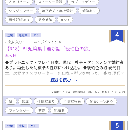
る上に都内から離れられる旅館のバイトは、この時の虎之助には
オメガバース
ストーリー重視
ラブコメディー
とても都合がいい。 その仕事に乗った虎之助は、Ωなのにも関わ
シングルマザー
年下攻め×年上受け
感動あり
らず嘉生館で女将として働く穂波操に出逢い………？？ 性
描写(挿入あり)☆ 今回は運命の番的な要素は無く、割とストレ
男性妊娠あり
温泉旅館
α×Ω
ートなオメガバースになります。 この物語はフィクションで
す。実在の人物や団体などとは関係ありません。 大変長くなって
4
しまいましたが、楽しんでいただける方がおりましたら、何卒宜
短編
連載中
R18
しくお願い致します。
お気に入り : 17
24h.ポイント : 14
【R18】BL短篇集｜最新話「琥珀色の狼」
黒木 玲
◆プラトニック・プレイ 日本、現代。社会人タチ×ノンケ婚約者
あり。再会した幼馴染の性癖につけ込む。 ◆琥珀色の狼 現代日
本。居候タチ×フリーター。無口な大型犬を拾った。 ◆嘘 現代ア
メリカ。自信家なボス×腹心。裏切られても離れられない。無理
続きを読む
矢理。 ◆淹れたての恋が冷めないように 現代日本。優しいSお兄
さん×一途な黒髪青年。温泉旅館で初夜。社会人、恋人、甘々。
文字数 52,804
最終更新日 2025.6.7
登録日 2025.4.29
◆魔力をください ファンタジー。マイペース魔法使い×献身的な
助手。 ダンジョンから出られない。コミカル、フェラ。 ◇番外編
BL
短編
性描写あり
性描写強め
R18シーンあり
「ガウラの育て方」 敬語エルフ×生意気な青年。 節操のない子に
ファンタジー
恋愛
短編集
躾。触手、躾、開発、屈服。 ◆獣の唄 近世ヨーロッパ。Sな元軍
人おじさん×生意気な獣人青年。 旅の途中の唐突な発情。焦ら
し、調教。
5
短編
完結
なし