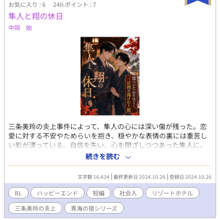
お気に入り : 6
24h.ポイント : 7
隼人と翔の休日
中岡 始
三条美玲の炎上事件によって、隼人の心には深い傷が残った。恋
愛に対する不安やためらいを抱き、穏やかな表情の裏には重苦し
い影が漂っている。自信を失い、心を閉ざしつつあった隼人に、
さりげなく支えの手を差し伸べたのは同期入社の翔だった。「い
続きを読む
つでも話していいから」とかけられた一言が、彼の心を救うきっ
かけとなる。 そんな二人に、松永総支配人から3日間の休暇が与
文字数 16,434
最終更新日 2024.10.26
登録日 2024.10.26
えられ、山間の秘湯「深緑の宿」で心を癒す旅が始まる。紅葉に
包まれた静かな温泉旅館での時間が、隼人の心を少しずつ解きほ
BL
ハッピーエンド
短編
社会人
リゾートホテル
ぐし、彼の中に眠っていた翔への特別な感情を浮かび上がらせ
三条美玲の炎上
青海の宿シリーズ
る。そして、女将・山崎美沙子との対話が、隼人をさらに自分の
本当の気持ちへと導いていく。 旅の終わり、二人が展望台で見つ