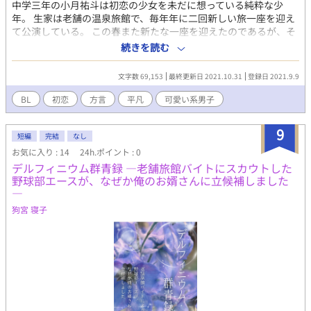
中学三年の小月祐斗は初恋の少女を未だに想っている純粋な少
年。 生家は老舗の温泉旅館で、毎年年に二回新しい旅一座を迎え
て公演している。 この春また新たな一座を迎えたのであるが、そ
の中にいたのは……。 ※中国地方の最西山口県の方言を使ってま
続きを読む
す。語尾とか言い回しくらいにしか出ないので「わからない」と
いう方はあまりいらっしゃらないかと思いますが、もし「？」と
文字数 69,153
最終更新日 2021.10.31
登録日 2021.9.9
思われましたがいつでも質問して下さい。標準語変換します。 ＜
登場人物紹介＞ ・小月祐斗 おづきゆうと 第一印象は「かわ
BL
初恋
方言
平凡
可愛い系男子
いい」。三月生まれで学年でも一番年下なので、みんなからかわ
いがられている。小柄で、優等生らしい雰囲気を持っているが、
9
人懐こいので友人が多い。 ・相楽和巳 さがらかずみ 箕楽座の
短編
完結
なし
座員。子供の頃から舞台に立っている。大人に混じっていたせい
お気に入り : 14
24h.ポイント : 0
でかなり大人びている。背格好は小月と似ている。 ・中浦徹也
デルフィニウム群青録 ―老舗旅館バイトにスカウトした
なかうらてつや 祐斗の友達。柔道部部長。何故か学校中のあ
野球部エースが、なぜか俺のお婿さんに立候補しました
らゆる噂などの情報を熟知している。柔道部員の信頼は厚い。体
―
格がよく、体重は祐斗の1.5倍。面倒見のいい性格である。 ・小形
狗宮 寝子
光章 おがたみつあき 一年まで中浦と一緒に柔道部に所属して
いたが、二年になってサッカー 部へ。彼女が欲しいお年頃。
中浦と共に祐斗とつるんでいる。中肉中背という感じで、そこそ
こ筋肉はある。 ・宗像努 むなかたつとむ 祐斗の周りでは唯一
彼女持ち。別の中学にいる彼女とは付き合って半年。誰にでも話
かける人懐こさで、祐斗たちとも時々行動を共にする。サッカー
部の部長。むなっちと呼ばれている。 ・斎藤恭一 さいとうきょ
ういち 弓道部所属。常に単独行動を好む。ただし、ご近所の宗