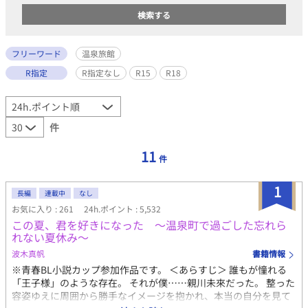
フリーワード
温泉旅館
R指定
R指定なし
R15
R18
件
11
件
1
長編
連載中
なし
お気に入り : 261
24h.ポイント : 5,532
この夏、君を好きになった 〜温泉町で過ごした忘れら
れない夏休み〜
波木真帆
書籍情報
※青春BL小説カップ参加作品です。 ＜あらすじ＞ 誰もが憧れる
「王子様」のような存在。 それが僕……親川未來だった。 整った
容姿ゆえに周囲から勝手なイメージを抱かれ、本当の自分を見て