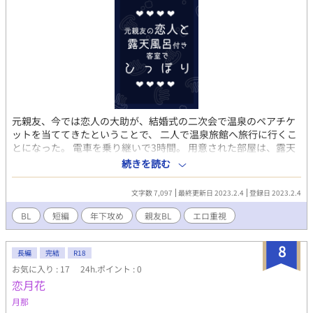
元親友、今では恋人の大助が、結婚式の二次会で温泉のペアチケ
ットを当ててきたということで、 二人で温泉旅館へ旅行に行くこ
とになった。 電車を乗り継いで3時間。 用意された部屋は、露天
風呂付き客室で。 旅行、観光、それもいいけど、彼らの頭の中は
続きを読む
もちろん……。 ※「親友と訪れた旅行先のホテルがダブルベッド
の部屋でした」「勢いで寝てしまった親友との関係にけじめをつ
文字数 7,097
最終更新日 2023.2.4
登録日 2023.2.4
けます」「経験豊富な元親友の恋人はぜんぶ染めてほしい」の続
きですが、単体でもお楽しみいただけます。
BL
短編
年下攻め
親友BL
エロ重視
8
長編
完結
R18
お気に入り : 17
24h.ポイント : 0
恋月花
月那