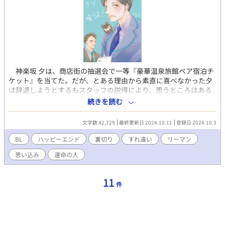
神楽坂 夕は、商店街の抽選会で一等『豪華温泉旅館ペア宿泊チ
ケット』を当てた。だが、とある理由から素直に喜べなかった夕
は辞退しようとするもスタッフの説得により、思うところはある
もののチケットを使うことを決めた。 ひとり旅を満喫中、立ち
続きを読む
寄った喫茶店で『運命の人』を理由に一方的な別れ話を耳にして
固まる夕。実は夕も『運命の人』を理由に長年付き合っていた恋
文字数 42,729
最終更新日 2024.10.11
登録日 2024.10.3
人にフラれた経験があったのだ。 『運命の人』を理由にフラれ
たふたりの『運命』は──どうなるのか。 ※があるものは大人の
BL
ハッピーエンド
裏切り
すれ違い
リーマン
夜の表現があるものです。ご注意ください。 ※基本10時、16時の
思い込み
運命の人
２回更新で、加えて20時もある場合があります。
11
件