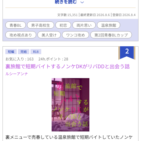
もらえないことに慣れていた未來。 そんな夏休み、祖父母が営む
続きを読む
山あいの旅館で、ひと夏を過ごすことになった。 慣れない旅館の
手伝いに戸惑う未來を、何かと気にかけてくれたのは、同級生の
文字数 15,351
最終更新日 2026.8.6
登録日 2026.8.4
北山迅。 偶然にも同じ町で夏を過ごすことになった彼は、ときど
き旅館の仕事を手伝いに来てくれる。 誰にでも分け隔てなく優し
青春BL
男子高校生
初恋
両片思い
温泉旅館
くて、気づけば未來の毎日に欠かせない存在になっていく。 迅の
攻め視点あり
美人受け
ワンコ攻め
第2回青春BLカップ
何気ない一言や優しさに触れるたび、止まっていた未來の心は少
しずつ変わっていく。 ひと夏の出会いから始まる、不器用な二人
の青春と初恋の物語。 高校生な二人の甘酸っぱいドキドキ感を楽
2
短編
完結
R18
しんでいただけたらと思っています。
お気に入り : 163
24h.ポイント : 28
裏旅館で短期バイトするノンケDKがリバDDと出会う話
ルシーアンナ
裏メニューで売春している温泉旅館で短期バイトしていたノンケ