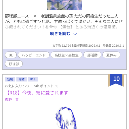
像がおせっかいやきなので、こいつにつかまると一緒に行動せざ
るを得なくなる。いつも冷静で無口。 ・高柳修三 たかやなぎし
ゅうぞう 体格が良く、目つきが悪く、喧嘩好き。どこにでもい
野球部エース × 老舗温泉旅館の孫 ただの同級生だった二人
るイジメっ子の典型的なタイプ。取り巻きとして遠山、渡辺など
が、ともに過ごすひと夏。 甘酸っぱくて温かい、そんな二人にぜ
がいる。 ・月屋旅館 山口県のとある田舎町にある温泉旅
ひ癒されてください！♨️💙🩵 【舞台】 とある海近くの温泉街。
館。半年ごとに旅一座を迎え、その公演も売りの一つ。祐斗の母
“薬山温泉（やくやまおんせん）”として有名な観光地であり、毎
続きを読む
が六代目の女将。 ・箕楽座 みらくざ 相楽辰巳－さがらたつ
年8月は竜薬祭（りゅうやくさい）という大きな祭が催される。
み－率いる旅一座。女優箕面七重－みのおななえ－が看板娘だっ
【あらすじ】 潔貴は、家業の老舗温泉旅館の繁忙期の人手不足を
文字数 52,726
最終更新日 2026.6.1
登録日 2026.6.1
たが、座長と結婚。女優であり女将となって座を支えている。
救うため、同級生の野球部エース・叶馬をバイトにスカウトす
る。賃金＋勉強を教える条件で始まった旅館での住み込み生活。
BL
ハッピーエンド
高校生×高校生
部活動
夏休み
学校一の有名人でクールな一匹狼な印象の叶馬だが、実は「抱き
野球部
枕がないと眠れない」というおっとり＆素直な性格の持ち主
で……!? 旅館の仕事と地元の竜薬祭の準備を通じて思い出を重ね
ていく二人。デルフィニウムが咲く温泉街で、二人の青春が動き
10
短編
完結
R18
出す！ 【受け】紺野 潔貴（こんの いさき） 家業の老舗温泉旅館
お気に入り : 23
24h.ポイント : 0
「飛燕館」を手伝う、心優しい高校3年生。 幼少期から培われた
【R18】今夜、甥に愛されます
観察眼と接客スキルは大人顔負けで、周囲を和ませる温かな笑顔
と卓越したおもてなしの心を持つ。 旅館の大女将である祖母の命
杏野 音
で、野球部のエース・柳瀬叶馬を夏休みのバイトに勧誘したこと
から、平穏だった日常が動き出す。 人一倍責任感が強く、慣れな
い仕事に励む叶馬を支えるが、彼の真っ直ぐな言葉や距離感に翻
弄されることも。 繊細さと芯の強さを併せ持つ青年。特技はカラ
オケで昭和歌謡を歌うこと。 【攻め】柳瀬 叶馬（やなせ きょう