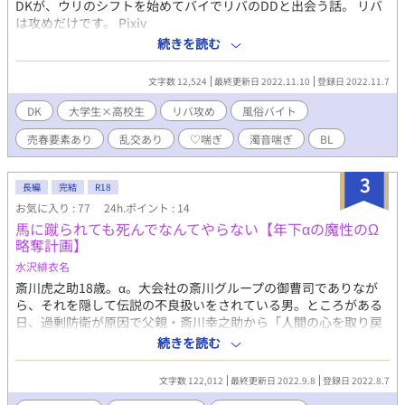
DKが、ウリのシフトを始めてバイでリバのDDと出会う話。 リバ
は攻めだけです。 Pixiv
https://www.pixiv.net/novel/show.php?id=18818200 ムーンラ
続きを読む
イトノベルズ https://novel18.syosetu.com/n6449il/ fujossy
https://fujossy.jp/books/30376 ハーメルン
文字数 12,524
最終更新日 2022.11.10
登録日 2022.11.7
https://syosetu.org/novel/406686/
DK
大学生×高校生
リバ攻め
風俗バイト
売春要素あり
乱交あり
♡喘ぎ
濁音喘ぎ
BL
3
長編
完結
R18
お気に入り : 77
24h.ポイント : 14
馬に蹴られても死んでなんてやらない【年下αの魔性のΩ
略奪計画】
水沢緋衣名
斎川虎之助18歳。α。大会社の斎川グループの御曹司でありなが
ら、それを隠して伝説の不良扱いをされている男。ところがある
日、過剰防衛が原因で父親・斎川幸之助から「人間の心を取り戻
す迄は一人で生きていけ」と勘当を言い渡される。 けれど虎之助
続きを読む
の素行の悪さは有名で、都内では仕事が一切見付かれない状態で
あった。 血眼になって仕事を探していた虎之助は『嘉生館』とい
文字数 122,012
最終更新日 2022.9.8
登録日 2022.8.7
う旅館の住み込みのアルバイトを発見。 住み家も食事も提供され