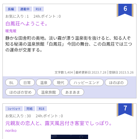
め合ったその瞬間――言葉にしなくても通じる想いが二人の間に
6
長編
連載中
R18
流れ、彼らの関係は新たな段階に踏み出そうとしている。この旅
お気に入り : 1
24h.ポイント : 0
が、隼人と翔をどこへ導くのか。心の傷が癒されるとともに、二
白鳳荘へようこそ。
人の絆が深まるストーリーが今、静かに幕を開ける。 ※「三条美
玲の炎上」のスピンオフ小説となります。
暖鬼暖
https://www.alphapolis.co.jp/novel/560205036/618916300 ↑
静かな田舎町の奥地。淡い霧が漂う温泉街を抜けると、知る人ぞ
三条美玲の炎上
知る秘湯の温泉旅館「白鳳荘」 今回の舞台、この白鳳荘では三つ
の運命が交差する。
文字数 5,404
最終更新日 2023.7.28
登録日 2023.5.26
BL
日常
温泉
現代
ハッピーエンド
ほのぼの
ほのぼの甘め
温泉旅館
あまあま
7
ｼｮｰﾄｼｮｰﾄ
完結
R18
お気に入り : 30
24h.ポイント : 0
元親友の恋人と、露天風呂付き客室でしっぽり。
noriko