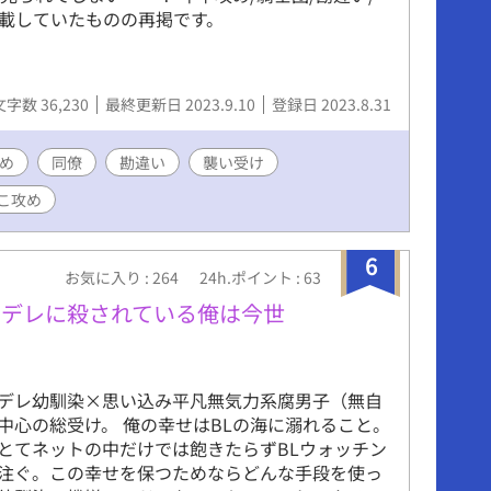
掲載していたものの再掲です。
文字数 36,230
最終更新日 2023.9.10
登録日 2023.8.31
め
同僚
勘違い
襲い受け
こ攻め
6
お気に入り : 264
24h.ポイント : 63
ンデレに殺されている俺は今世
デレ幼馴染×思い込み平凡無気力系腐男子（無自
中心の総受け。 俺の幸せはBLの海に溺れること。
とてネットの中だけでは飽きたらずBLウォッチン
注ぐ。この幸せを保つためならどんな手段を使っ