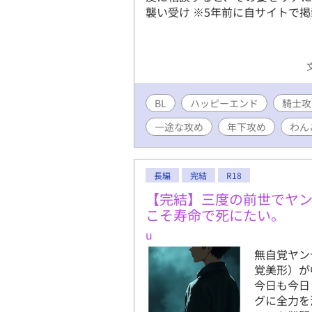
襲い受け ※5年前に自サイトで
BL
ハッピーエンド
騎士攻
一途な攻め
年下攻め
わん
長編
完結
R18
【完結】三度の前世でヤ
こそ寿命で死にたい。
u
無自覚ヤン
覚美形）が
今日も今日
グに全力を