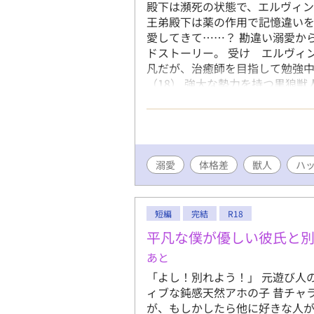
殿下は瀕死の状態で、エルヴィ
王弟殿下は薬の作用で記憶違い
愛してきて……？ 勘違い溺愛か
ドストーリー。 受け エルヴィ
凡だが、治癒師を目指して勉強中
（18） 強大な勢力を持つ黒狼
ない。カリスマ性がある。金色
溺愛
体格差
獣人
ハ
短編
完結
R18
平凡な僕が優しい彼氏と
あと
「よし！別れよう！」 元遊び人
ィブな鈍感天然アホの子 昔チャ
が、もしかしたら他に好きな人が