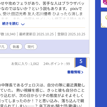
わせや攻めフェラがあり、苦手な人はブラウザバッ
ではないか？という説もあります。 pixivで
 受け:田辺光希 友人:石川優希 ひよったら消しま
します。 また、内容もサイレント修正する時もあり
続きを読む
。ご了承ください。 批判・中傷コメントはお控えく
ます。
数 18,940
最終更新日 2025.10.25
登録日 2025.10.25
平凡
執着
現代
5
お気に入り : 1,062
24h.ポイント : 99
書籍情報
の中隊長であるヴェロスは、自分の隊に最近異動し
ていた。 熱い視線を感じ、きっと彼も自分のこと
張り込むが、次の日からリチの態度がよそよそしく
襲ってしまったのか！？と思い込み、落ち込んで親
られてしまい……？ 年下攻め/騎士団/勘違い/