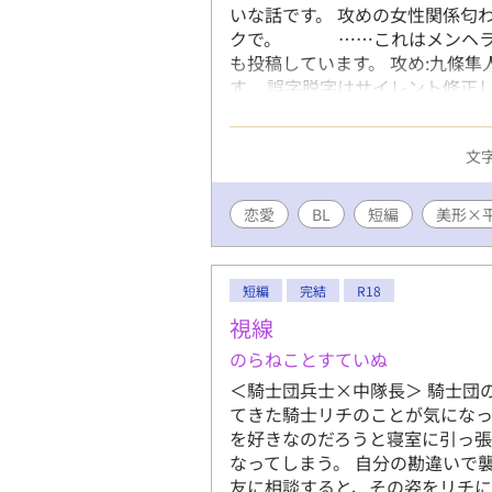
いな話です。 攻めの女性関係匂
クで。 ……これはメンヘラなの
も投稿しています。 攻め:九條隼人
す。 誤字脱字はサイレント修正
ます。 定期的にタグ整理します
ださい。 見つけ次第削除いたし
文字
恋愛
BL
短編
美形×
短編
完結
R18
視線
のらねことすていぬ
＜騎士団兵士×中隊長＞ 騎士団
てきた騎士リチのことが気になっ
を好きなのだろうと寝室に引っ
なってしまう。 自分の勘違いで
友に相談すると、その姿をリチに見