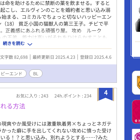
ンは命を助けるために禁断の薬を飲ませる。すると
を起こし、エルヴィンのことを婚約者と思い込み溺
ら始まる、コミカルでちょっと切ないハッピーエン
ン（18） 貧乏小国の猫獣人の第三王子。チビで平
。正義感にあふれる頑張り屋。 攻め ルーク
獣人の王弟。能力は高いがそれをひけらかすことも
続きを読む
の瞳をしている。
文字数 82,698
最終更新日 2025.4.23
登録日 2025.4.6
ッピーエンド
BL
4
お気に入り : 243
24h.ポイント : 234
別れる方法
の現爽やか風受けには激重執着男×ちょっとネガテ
ラかった癖に手を出してくれない攻めに憤った受け
いる！？と思い込み、別れようとする……?みた