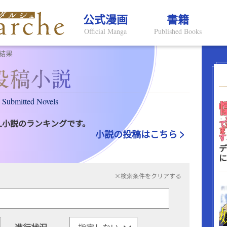
公式漫画
書籍
Official Manga
Published Books
結果
Submitted Novels
L小説のランキングです。
小説の投稿はこちら
デ
に
×検索条件をクリアする
進行状況