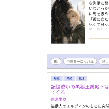
な労働に耐
いなかった
に馬を扱う
「役に立た
尽くす日々
用な優しさ
く。 そし
い想いへ―
ていく、中
しました。
BL
中世ヨーロッパ風
騎士
短編
完結
R18
記憶違いの黒狼王弟殿下
てくる
雨宮里玖
猫獣人のエルヴィンのもとに突