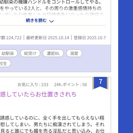
幼馴染の機嫌ハンドルをコントロールしてやる。
染をやっている2人と、その周りの激重感情持ちの
ンデレたり執着したり記憶喪失になったり誘拐さ
続きを読む
たもんだする話。 数年前に他サイトで連載しブク
↑、シリーズ総数ブクマ10000↑を頂いた話を題名を
正して転載します。
数 224,722
最終更新日 2025.10.14
登録日 2025.10.7
幼馴染
総受け
濃密BL
溺愛
校生
7
お気に入り : 233
24h.ポイント : 56
誘惑していたらお仕置きされち
て誘惑しているのに、全く手を出してもらえない翔
自慰してしまい、男たちに痴漢されてしまう。それ
と見ると誰にでも媚を売る淫乱だと思い込み、お仕