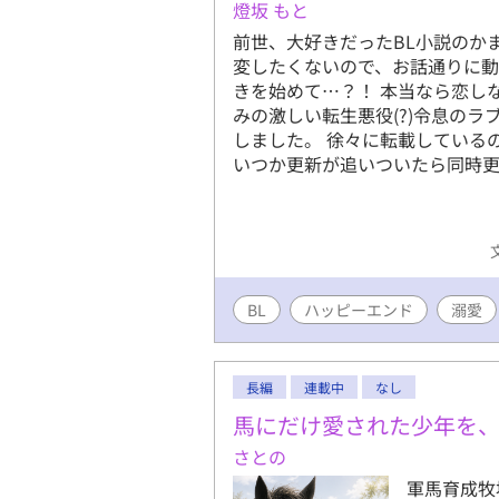
燈坂 もと
前世、大好きだったBL小説のか
変したくないので、お話通りに
きを始めて…？！ 本当なら恋し
みの激しい転生悪役(?)令息のラ
しました。 徐々に転載している
いつか更新が追いついたら同時更
BL
ハッピーエンド
溺愛
長編
連載中
なし
馬にだけ愛された少年を
さとの
軍馬育成牧