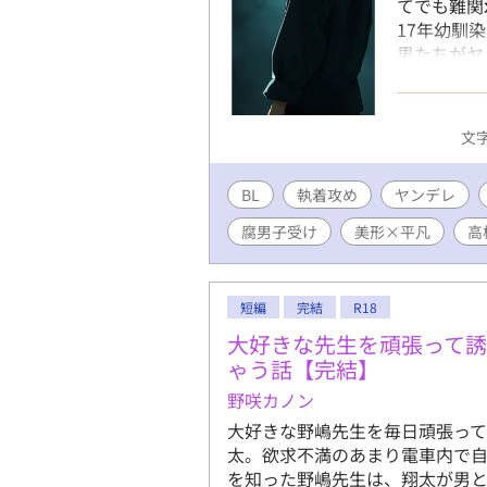
てでも難関
17年幼馴
男たちがヤ
れたりすっ
マ2000
変え加筆修
文字
BL
執着攻め
ヤンデレ
腐男子受け
美形×平凡
高
短編
完結
R18
大好きな先生を頑張って
ゃう話【完結】
野咲カノン
大好きな野嶋先生を毎日頑張っ
太。欲求不満のあまり電車内で
を知った野嶋先生は、翔太が男