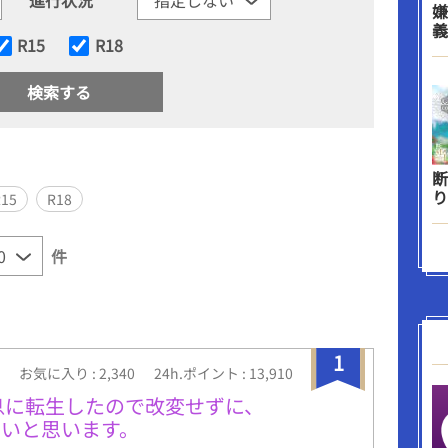
嫌
義
R15
R18
断
り
R15
R18
件
1
お気に入り : 2,340
24h.ポイント : 13,910
息に転生したので改変せずに、
いと思います。