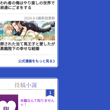
われ者の俺はやり直しの世界で
弟達にごまをする
2026.8.6最新話更新
罪された当て馬王子と愛したが
黒龍陛下の幸せな結婚
公式漫画をもっと見る
1
本編なんて知りません
ッ！