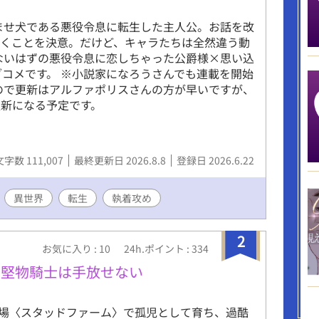
ませ犬である悪役令息に転生した主人公。お話を改
動くことを決意。だけど、キャラたちは全然違う動
ないはずの悪役令息に恋しちゃった公爵様×思い込
ブコメです。 ※小説家になろうさんでも連載を開始
ので更新はアルファポリスさんの方が早いですが、
新になる予定です。
文字数 111,007
最終更新日 2026.8.8
登録日 2026.6.22
異世界
転生
執着攻め
2
お気に入り : 10
24h.ポイント : 334
、堅物騎士は手放せない
場〈スタッドファーム〉で孤児として育ち、過酷