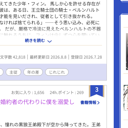
えてきた少年・フィン。 馬しか心を許せる存在が
彼は、ある日、王立騎士団の騎士・ベルンハルト
才能を見いだされ、従者として引き抜かれる。
なければ捨てられる」――そう思い込み、必死に
。 だが、厳格で冷淡に見えたベルンハルトの不器
に触れるうちに、フィンは少しずつ心を開いてい
続きを読む
て、馬が結んだ主従の絆は、やがて誰にも代えがた
―。 孤独な少年と堅物騎士が少しずつ心を通わせ
世ヨーロッパ風×主従ロマンス ※表紙はAIで生成
文字数 42,818
最終更新日 2026.8.8
登録日 2026.7.28
主従
年の差
じれじれ
3
お気に入り : 1,656
24h.ポイント : 269
は婚約者の代わりに僕を溺愛し
書籍情報
然、憧れの黒狼王弟殿下が空から降ってきた。王弟