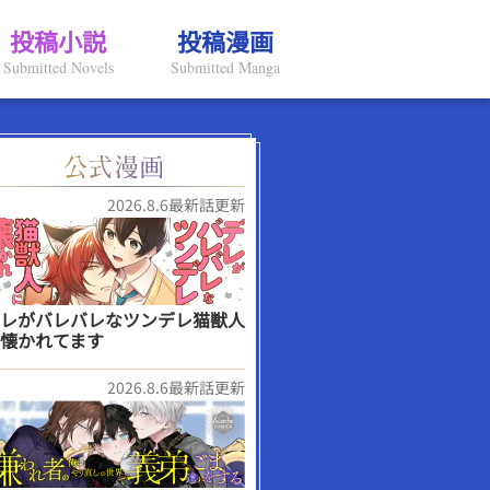
投稿小説
投稿漫画
Submitted Novels
Submitted Manga
2026.8.6最新話更新
レがバレバレなツンデレ猫獣人
懐かれてます
2026.8.6最新話更新