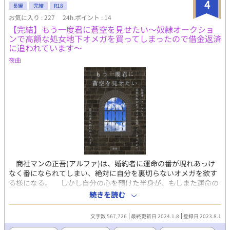
4
心が壊れる/執愛/集団レイプ/NTR/モブレ/鬼畜/自殺未遂/運命の
長編
完結
R18
番/オジXオジ/チクピ/アルファxアルファ ……タグは随時追加しま
お気に入り : 227
24h.ポイント : 14
すが、とにかくてんこ盛りです！w
【完結】もう一度君に蒼空を見せたい〜奴隷オークショ
ンで高額な処女地下オメガを買ってしまったので借金返済
に追われています〜
夜曲
商社マンの正吾(アルファ)は、婚約者に運命の番が現れあっけ
なく番になられてしまい、絶対に自分を裏切らないオメガを欲す
る様になる。 しかし自分の心を預けた半身が、もしまた運命の
番に出会い自分の元を離れてしまったらと考えると普通に恋愛を
続きを読む
する勇気はない。半ば自棄になった正吾は地下オークションで奴
隷オメガを購入する事に決めた。 そうして訪れた初オークショ
文字数 567,726
最終更新日 2024.1.8
登録日 2023.8.1
ンの日、涙に濡れる処女オメガを変態どもから救いたいと、つい