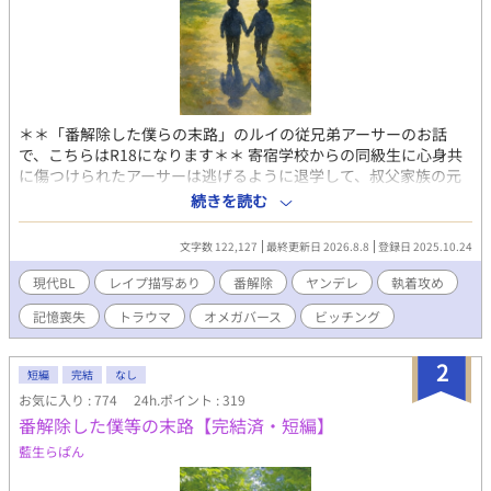
＊＊「番解除した僕らの末路」のルイの従兄弟アーサーのお話
で、こちらはR18になります＊＊ 寄宿学校からの同級生に心身共
に傷つけられたアーサーは逃げるように退学して、叔父家族の元
に身を寄せた。 １０年後、がん治療の専門医になったアーサー
続きを読む
は、初期がんの治療に訪れた同級生と再会することになった。 ＊
＊センシティブな内容も含みますのでタグをご確認ください。＊
文字数 122,127
最終更新日 2026.8.8
登録日 2025.10.24
＊ 「番解除した僕らの末路」の前日譚とアーサーとヴィクトール
視点の裏のお話も公開しています。 ＊＊番外編Recollect 不定期
現代BL
レイプ描写あり
番解除
ヤンデレ
執着攻め
連載中です。＊＊ 本編や以前書いた番外編等と若干齟齬が出て来
記憶喪失
トラウマ
オメガバース
ビッチング
た部分がありますが、さらっと流していただけますようお願いし
ます。 都度都度だと埒が明かないので、全部書き終わってから修
正予定です。 ＊＊表紙画像はCopilotのAIで作成しました。＊＊
2
短編
完結
なし
お気に入り : 774
24h.ポイント : 319
番解除した僕等の末路【完結済・短編】
藍生らぱん