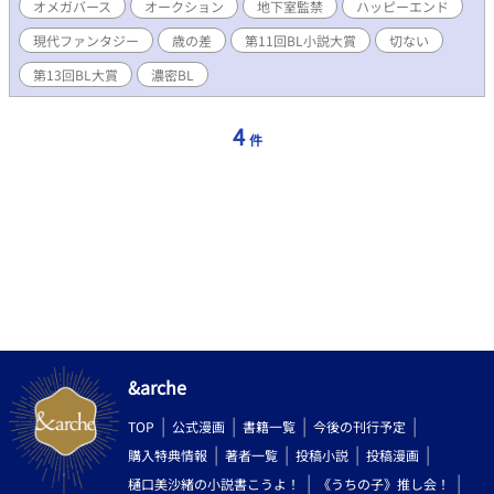
想定よりかなり高額な入札をしてしまう。 落札金額は一般的な
オメガバース
オークション
地下室監禁
ハッピーエンド
サラリーマンの生涯年収を優に超えていた為、正吾は昼夜問わず
現代ファンタジー
歳の差
第11回BL小説大賞
切ない
働き詰めとなってしまう。そこへ事件が起き、どう頑張っても返
済が間に合わなくなってしまった。 債務不履行になって愛した
第13回BL大賞
濃密BL
オメガを地下オークションに連れ戻されてしまうのか、貸し出し
て現金収入を得て返済に回すのか、何か別の手立てを探すのか、
正吾は究極の選択を迫られることとなる。 果たして身の程に合
4
件
わない高額な入札をしてしまった正吾は、無事借金返済できるの
か。 また、男オメガである受けの母と受けが売られたその背景
には、一人の男の深い妄執があった。物語が進むにつれ、親世代
の酷い執愛が複雑に絡みついてくる。 果たして、登場人物全員
が幸せになる道はあるのだろうか。 ※攻めは一貫して受けを溺愛
しますが、無理やり表現や一部攻め以外からの凌辱もあります
（決して攻めの本意ではありません） 主人公の二人はじれじれ純
愛の予定ですが、所々で親世代のオジXオジが挟まります。そして
物語の背景設定上、メインカプ以外の登場人物がかなり酷い目に
遭います。どちらかというとそちらの方がインパクトが強いの
で、心に残ってしまうかもしれません。最終的にはハッピーエン
ドではありますが、話の冒頭に注釈を付けますのでご自衛お願い
&arche
します。 内容はフィクションです。現実世界での人身売買には頑
固として反対致します。 誤字脱字のご連絡、文章の書き方のご指
TOP
公式漫画
書籍一覧
今後の刊行予定
導、ご添削など全て大歓迎です。 メインカプタグ：体格差/シリア
購入特典情報
著者一覧
投稿小説
投稿漫画
ス/金融/戦争勃発/相思相愛/ハッピーエンド/ お清めセッ/わからセ
ッ/寝バック/発情期/すれ違い/健気/前科/妊娠/出産/奴隷/ヘタレ攻
樋口美沙緒の小説書こうよ！
《うちの子》推し会！