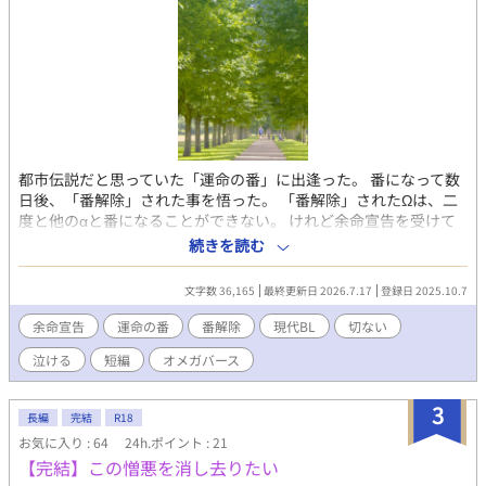
都市伝説だと思っていた「運命の番」に出逢った。 番になって数
日後、「番解除」された事を悟った。 「番解除」されたΩは、二
度と他のαと番になることができない。 けれど余命宣告を受けて
いた僕にとっては都合が良かった。 ＊＊様々な形での応援ありが
続きを読む
とうございます。＊＊
文字数 36,165
最終更新日 2026.7.17
登録日 2025.10.7
余命宣告
運命の番
番解除
現代BL
切ない
泣ける
短編
オメガバース
3
長編
完結
R18
お気に入り : 64
24h.ポイント : 21
【完結】この憎悪を消し去りたい