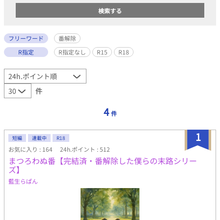
フリーワード
番解除
R指定
R指定なし
R15
R18
件
4
件
1
短編
連載中
R18
お気に入り : 164
24h.ポイント : 512
まつろわぬ番【完結済・番解除した僕らの末路シリー
ズ】
藍生らぱん