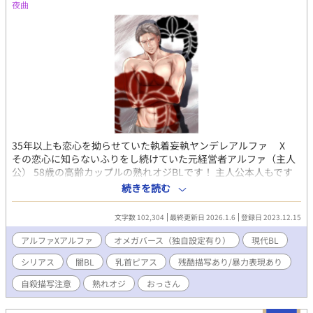
夜曲
35年以上も恋心を拗らせていた執着妄執ヤンデレアルファ X
その恋心に知らないふりをし続けていた元経営者アルファ（主人
公） 58歳の高齢カップルの熟れオジBLです！ 主人公本人もです
が、ツガイのオメガも、どちゃんこ酷い目に遭います。倫理観は
続きを読む
仕事しません。 残酷描写・輪姦レイプ描写、なんでも許せる方に
のみにお勧めします。 春森さん主催の#闇BL2023企画、地獄BL企
文字数 102,304
最終更新日 2026.1.6
登録日 2023.12.15
画参加作品。 表紙はトリュフ様（@trufflechocolat）に依頼して
描いて頂きました。 『もう一度君に蒼空を見せたい～奴隷オーク
アルファXアルファ
オメガバース（独自設定有り）
現代BL
ションで高額な処女地下オメガを買ってしまったので借金返済に
シリアス
闇BL
乳首ピアス
残酷描写あり/暴力表現あり
追われています～』の親世代のお話に焦点を当てたスピンオフで
す。 #がついている話は重複しております。 タグ：強制番解除薬/
自殺描写注意
熟れオジ
おっさん
大学の同級生/烙印/焼き印/乳首ピアス/人身売買/アルファxベー
タ/整形身代わり/電動エネマグラ/尿道ゲートキーパー/淫乱堕ち/