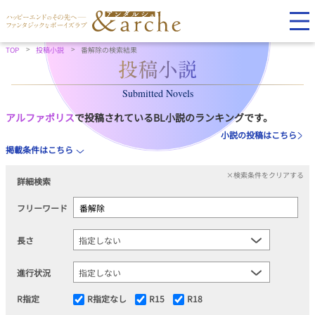
TOP
投稿小説
番解除の検索結果
Submitted Novels
アルファポリス
で投稿されているBL小説のランキングです。
小説の投稿はこちら
掲載条件はこちら
×検索条件をクリアする
詳細検索
フリーワード
長さ
進行状況
R指定
R指定なし
R15
R18