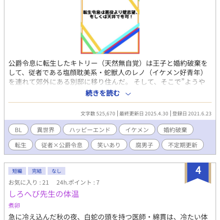
公爵令息に転生したキトリー（天然無自覚）は王子と婚約破棄を
して、従者である塩顔耽美系・蛇獣人のレノ（イケメン好青年）
を連れて郊外にある別邸に移り住んだ。 そして、そこで”ようや
く自由な生活を送れる！”と思っていたキトリーだったが、レノが
続きを読む
村の子に告白されているところを目撃！ BL大好きなキトリーは目
をかっぴらいてのぞき見し、盗み聞きする。でもその事がレノに
文字数 525,670
最終更新日 2025.4.30
登録日 2021.6.23
バレて……。 キトリーは笑って謝るが『自分には好きな人がいま
すので』と言ったレノの言葉が気になり「一体誰が好きなの？」
BL
異世界
ハッピーエンド
イケメン
婚約破棄
と迂闊にも聞いてしまう。 「気になりますか？」と尋ねられて素
転生
従者×公爵令息
笑いあり
腐男子
不定期更新
直に頷けば、キトリーはレノに告白され、迫られて！？ 「俺は主
人公になりたいわけじゃないの！ 壁か天井になりたいんだ
ー！」と叫ぶお話です。 ゴタゴタ、わちゃわちゃ、恋愛よりもち
4
短編
完結
なし
ょいコメディ寄り。 くすっと笑えてもらえたらいいなというお話
お気に入り : 21
24h.ポイント : 7
ですので、ご理解いただければと思います。 またこのお話は実験
しろへび先生の体温
的な要素も含め、キトリーが女主人公NL版でのお話も投稿してお
ります。 （でも内容はほとんど変わりません） お好きな方で、ど
煮卵
うぞ。
急に冷え込んだ秋の夜、白蛇の頭を持つ医師・綿貫は、冷たい体