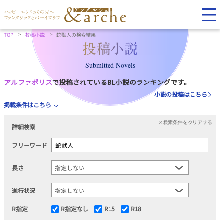
TOP
投稿小説
蛇獣人の検索結果
Submitted Novels
アルファポリス
で投稿されているBL小説のランキングです。
小説の投稿はこちら
掲載条件はこちら
×検索条件をクリアする
詳細検索
フリーワード
長さ
進行状況
R指定
R指定なし
R15
R18