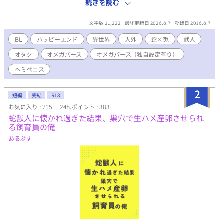
ルテシュラとの縁談を持ちかけられる。数が少ない蛇系のアルフ
続きを読む
ァである伯爵は、世継ぎのために多産な「オメガの兎」を欲して
いるという。 国益のため、愛のない政略結婚。しかも「兎」の獣
文字数 11,222
最終更新日 2026.8.7
登録日 2026.8.7
人にとって恐ろしく感じる「蛇」なんて…………大・歓・迎！ 実
はミラビは大の蛇マニア！ 喜んで伯爵へ嫁ぐことに。繁殖のため
BL
ハッピーエンド
異世界
人外
蛇×兎
獣人
の道具扱いでもなんでもOK！毎日蛇系獣人と一緒で楽しい！ ハッ
オタク
オメガバース
オメガバース（独自設定有り）
ピー！ しかも、最初は「蛇だから好き」だったのに、だんだん伯
爵本人も素敵な人だとわかって、とにかくハッピー！ 一方伯爵は
ヘミペニス
生まれてからずっと嫌われ続けてきたため、ミラビが楽しそうに
する様子に戸惑うが、実はミラビのことは昔から気にかけてい
2
て…… 【嫌われ者の執着溺愛な蛇アルファ】×【かわいい蛇マニ
短編
完結
R18
ア兎オメガ】のハイテンションハートフルBLです。 ※本編完結ま
お気に入り : 215
24h.ポイント : 383
で毎日2回更新します。（14話までは1日4～5回更新） ※Rシーン
蛇獣人に懐かれ過ぎた結果、巣穴で生ハメ産卵させられ
には「★」つけています。 ※オメガバースに独自設定を含みま
る飼育員の俺
す。 ※作中に蛇の飼育・生態に関する描写が出てきますが、あく
あるぷす
まで異世界に生息する蛇ということでご理解ください。特に温度
管理についてはヒーターが存在しない異世界独自の対策なので、
現代では専用ヒーターで快適な空間を作るようにお願いします。