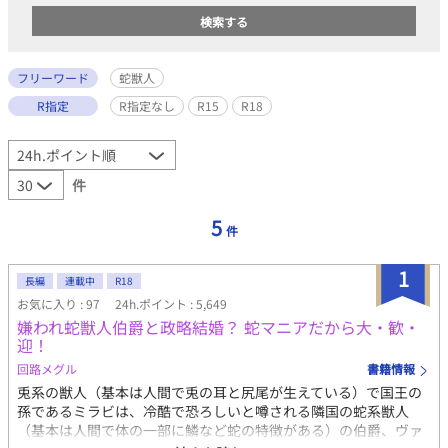
フリーワード
蛇獣人
R指定
R指定なし
R15
R18
件
5
件
1
長編
連載中
R18
お気に入り : 97
24h.ポイント : 5,649
嫌われ蛇獣人伯爵と政略結婚？ 蛇マニアだから大・歓・
迎！
回路メグル
書籍情報
兎系の獣人（基本は人間で兎の耳と尻尾が生えている）で国王の
孫であるミラビは、冷酷で恐ろしいと噂される隣国の蛇系獣人
（基本は人間で体の一部に鱗など蛇の特徴がある）の伯爵、ヴァ