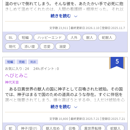
温のせいで倒れてしまう。 そんな彼を、あたたかい手で必死に抱
きしめて温めてくれたのは、人間の看護師・根岸だった。 それ以
来、綿貫は彼の「熱い肌」を忘れられなくて……？ 様々な獣人種
続きを読む
族が暮らす現代社会で、冷たい体温を持つ医師と、ふつうのヒト
の看護師が、少しずつ「同じ温度」を探していく冬のラブストー
文字数 23,911
最終更新日 2026.1.10
登録日 2025.11.7
リー。 ほっこり甘め、ハッピーエンド。
BL
短編
ハッピーエンド
人外
獣人
蛇獣人
現代
添い寝
恋愛
溺愛
5
短編
完結
R18
お気に入り : 24
24h.ポイント : 0
へびとみこ
神代天音
ある日異世界の獣人の国に神子として召喚された琥珀。その国
では、神子はまるで国のための道具のような存在。すぐに伴侶を
選べと強要されてしまう。嫌々選ぼうとする中、1人だけ琥珀を心
配している獣人と出会って……？ はじめ暗いです。 《注意》神
続きを読む
代の趣味で「身体改造（筋肉ではない）」、「スプリットタン
（舌を二股に割く身体改造の一種）」が出てきます。自己責任で
文字数 10,800
最終更新日 2025.7.21
登録日 2025.7.21
お読みください。
蛇
神子(受け)
獣人攻め
召喚
異世界転移
蛇獣人