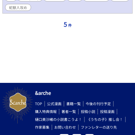
蛇獣人攻め
5
件
&arche
TOP
公式漫画
書籍一覧
今後の刊行予定
購入特典情報
著者一覧
投稿小説
投稿漫画
樋口美沙緒の小説書こうよ！
《うちの子》推し会！
作家募集
お問い合わせ
ファンレターの送り先