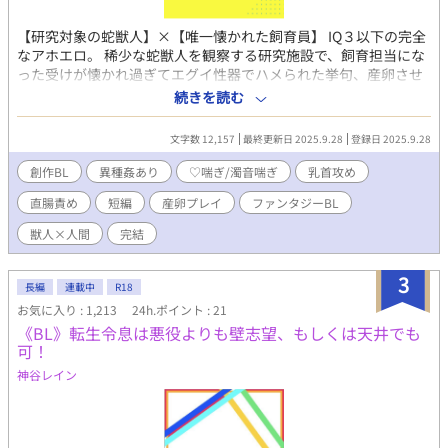
【研究対象の蛇獣人】×【唯一懐かれた飼育員】 IQ３以下の完全
なアホエロ。 稀少な蛇獣人を観察する研究施設で、飼育担当にな
った受けが懐かれ過ぎてエグイ性器でハメられた挙句、産卵させ
られる話。 最初は怖くてビビッてるものの、蛇獣人の媚毒で最終
続きを読む
的には喜んで産卵しちゃう受け。 異種姦／♡喘ぎ／濁音喘ぎ／乳
首責め／結腸責め／産卵／ともかくなんでもアリ。
文字数 12,157
最終更新日 2025.9.28
登録日 2025.9.28
創作BL
異種姦あり
♡喘ぎ/濁音喘ぎ
乳首攻め
直腸責め
短編
産卵プレイ
ファンタジーBL
獣人×人間
完結
3
長編
連載中
R18
お気に入り : 1,213
24h.ポイント : 21
《BL》転生令息は悪役よりも壁志望、もしくは天井でも
可！
神谷レイン