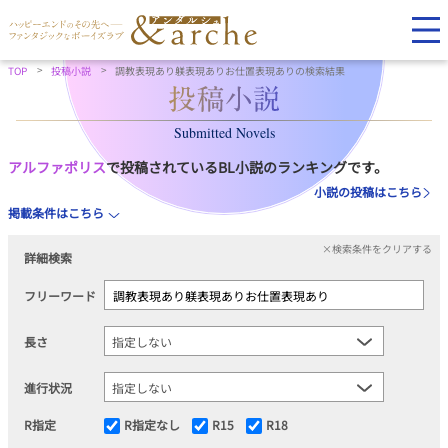
TOP
投稿小説
調教表現あり躾表現ありお仕置表現ありの検索結果
Submitted Novels
アルファポリス
で投稿されているBL小説のランキングです。
小説の投稿はこちら
掲載条件はこちら
×検索条件をクリアする
詳細検索
フリーワード
長さ
進行状況
R指定
R指定なし
R15
R18