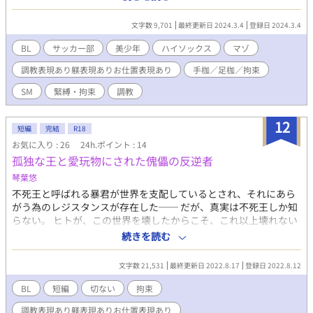
て10000字以内😅
文字数 9,701
最終更新日 2024.3.4
登録日 2024.3.4
BL
サッカー部
美少年
ハイソックス
マゾ
調教表現あり躾表現ありお仕置表現あり
手枷／足枷／拘束
SM
緊縛・拘束
調教
12
短編
完結
R18
お気に入り : 26
24h.ポイント : 14
孤独な王と愛玩物にされた傀儡の反逆者
琴葉悠
不死王と呼ばれる暴君が世界を支配しているとされ、それにあら
がう為のレジスタンスが存在した── だが、真実は不死王しか知
らない。 ヒトが、この世界を壊したからこそ、これ以上壊れない
ように統制と圧政を行っている事を── ある日、不死王は再会を
続きを読む
果たす、思考を染められた悲しき子と──
文字数 21,531
最終更新日 2022.8.17
登録日 2022.8.12
BL
短編
切ない
拘束
調教表現あり躾表現ありお仕置表現あり