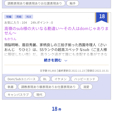
調教表現あり躾表現ありお仕置表現あり
触手
18
短編
完結
R18
お気に入り : 104
24h.ポイント : 0
高嶺のsub様の大いなる勘違い〜その人はdomじゃありま
せん〜
もかりん
頭脳明晰、眉目秀麗、家柄良しの三拍子揃った西園寺理人（さい
おんじ りひと）は、SSランクの超高スペック なsub（ご主人様
に服従したい性）だ。 高ランク過ぎて誰にも支配する事ができな
い彼を周囲は『高嶺の sub様』と呼んで憧れている。 しかし、本
続きを読む
人はずっとご主人様を探しを諦めておらず、未だに誰にも服従で
きないことを嘆いている。 そんなある日、運命の人に出会った…
文字数 95,866
最終更新日 2022.11.23
登録日 2022.10.31
（と、理人は思った）とうとうご主人様を見つけた！と浮かれ
て、岬春人（みさき はると）にアプローチするが、春人は
Dom/Subユニバース
BL
イケメン
ハッピーエンド
neutral（普通の人）でdom（誰かを支配したい性）ではない。
執着
調教表現あり躾表現ありお仕置表現あり
溺愛
理人の勘違いから始まる2人の関係は… ※dom/subユニバースの
世界観をお借りしていますが、独自設定多めです。 ※ラブコメ、
キャンパスラブ
現代
イチャラブメインのお話です。
18
件