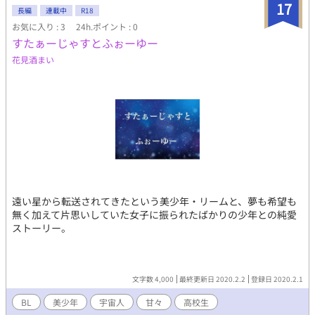
たきっかけ 組織的な話を書いてみたいなって思い、監禁系？ ペ
17
長編
連載中
R18
ット系？ 性接○……などと考えこの作品にいたりました。 ・好
お気に入り : 3
24h.ポイント : 0
きだ、続きが気になると思ったら【お気に入り】一票お願いしま
すたぁーじゃすとふぉーゆー
す。 ※過激なシーンあり ※管理人の好きが詰まってます。 続きは
DLsiteにて頒布しています！
花見酒まい
遠い星から転送されてきたという美少年・リームと、夢も希望も
無く加えて片思いしていた女子に振られたばかりの少年との純愛
ストーリー。
文字数 4,000
最終更新日 2020.2.2
登録日 2020.2.1
BL
美少年
宇宙人
甘々
高校生