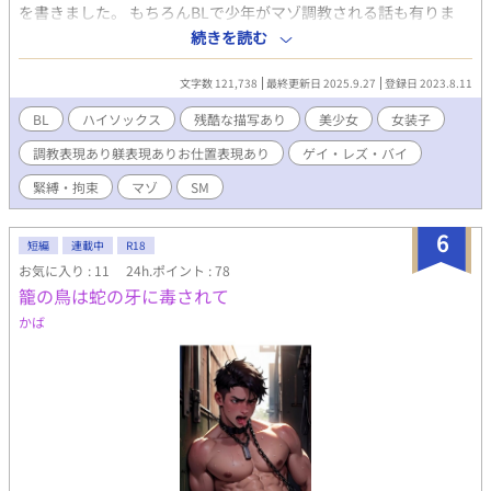
を書きました。 もちろんBLで少年がマゾ調教される話も有りま
す。 毎回1000文字程度のショートショートのオムニバスのつもり
続きを読む
だったんですが、結局長編化してしまいました。 特に女装子少年
カオルの話が長引いてしまいまして、全く構成力ゼロの自分に呆
文字数 121,738
最終更新日 2025.9.27
登録日 2023.8.11
れ返っております😅 OLマゾ奴隷の智実やマゾ奴隷少年桃樹などと
言うキャラも出しちゃったし、女装子カオルの話は長くなりそう
BL
ハイソックス
残酷な描写あり
美少女
女装子
です。 最初のタイトルはドMボーイズ&ガールズ椿高校の子羊た
調教表現あり躾表現ありお仕置表現あり
ゲイ・レズ・バイ
ちでしたが、話が椿高校から離れてしまったので椿高校を外しま
した。 さらに別の章で椿高校篇と桃樹、智実篇に話を分けまして
緊縛・拘束
マゾ
SM
これで椿高校とは関係ない深町桃樹やマゾOLの藤澤智実といった
キャラも頻繁に出せます😅 同時並行で書いている作品が多く執筆
6
ペースはかなりスローになります🙇 ドM少年少女達は皆、美形の
短編
連載中
R18
ドM<笑> ハイソックスフェチなのは僕の小説の決まり事なのでお
お気に入り : 11
24h.ポイント : 78
許しを😺
籠の鳥は蛇の牙に毒されて
かば