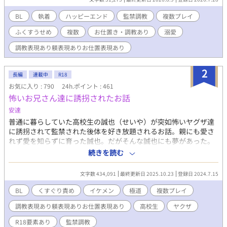
BL
執着
ハッピーエンド
監禁調教
複数プレイ
ふくすうせめ
複数
お仕置き・調教あり
溺愛
調教表現あり躾表現ありお仕置表現あり
2
長編
連載中
R18
お気に入り : 790
24h.ポイント : 461
怖いお兄さん達に誘拐されたお話
安達
普通に暮らしていた高校生の誠也（せいや）が突如怖いヤグザ達
に誘拐されて監禁された後体を好き放題されるお話。親にも愛さ
れず愛を知らずに育った誠也。だがそんな誠也にも夢があった。
だから監禁されても何度も逃げようと試みる。そんな中で起こり
続きを読む
ゆく恋や愛の物語…。ハッピーエンドになる予定です。
文字数 434,091
最終更新日 2025.10.23
登録日 2024.7.15
BL
くすぐり責め
イケメン
極道
複数プレイ
調教表現あり躾表現ありお仕置表現あり
高校生
ヤクザ
R18要素あり
監禁調教