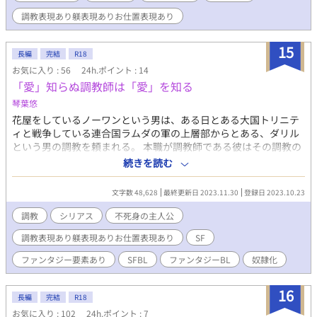
調教表現あり躾表現ありお仕置表現あり
15
長編
完結
R18
お気に入り : 56
24h.ポイント : 14
「愛」知らぬ調教師は「愛」を知る
琴葉悠
花屋をしているノーワンという男は、ある日とある大国トリニテ
ィと戦争している連合国ラムダの軍の上層部からとある、ダリル
という男の調教を頼まれる。 本職が調教師である彼はその調教の
依頼を受けようとダリルの情報を調べているとクライヴという男
続きを読む
に目を引かれる。 そしてクライヴの事を調べ、ノーワンは彼を自
分の物にしてよいならダリルの調教を受け入れると条件を出し、
文字数 48,628
最終更新日 2023.11.30
登録日 2023.10.23
軍の上層部はそれを飲む。 ある大規模軍事作戦の時に、クライヴ
とダリルを手中に収めたノーワンは調教を開始する──
調教
シリアス
不死身の主人公
調教表現あり躾表現ありお仕置表現あり
SF
ファンタジー要素あり
SFBL
ファンタジーBL
奴隷化
16
長編
完結
R18
お気に入り : 102
24h.ポイント : 7