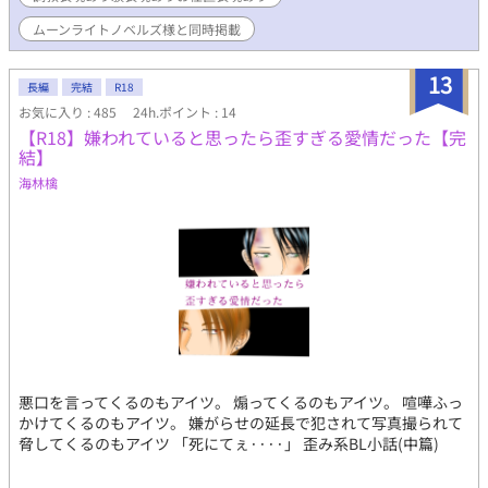
ムーンライトノベルズ様と同時掲載
13
長編
完結
R18
お気に入り : 485
24h.ポイント : 14
【R18】嫌われていると思ったら歪すぎる愛情だった【完
結】
海林檎
悪口を言ってくるのもアイツ。 煽ってくるのもアイツ。 喧嘩ふっ
かけてくるのもアイツ。 嫌がらせの延長で犯されて写真撮られて
脅してくるのもアイツ 「死にてぇ····」 歪み系BL小話(中篇)