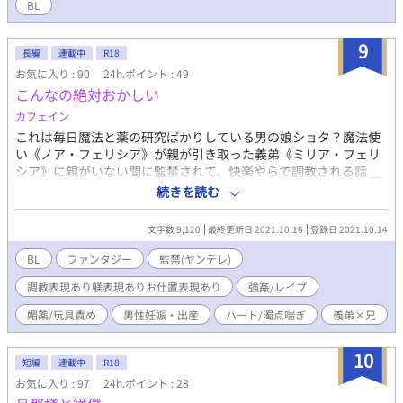
BL
はその理由を語り出し・・・。 アルカシスは彼の命により人間
界へ降下することになるが・・・。 一方、彰はベテラン医師・
9
高野 凪子のサポートにより無事医学部への入学を果たす。そこ
長編
連載中
R18
で始めて、彰は人間界を離れて１０年という時が過ぎていたと知
お気に入り : 90
24h.ポイント : 49
り衝撃を受ける。 ある夜。彰は大学の講義の帰りに立ち寄った
こんなの絶対おかしい
繁華街・川島町の一角で数人でクスリを吸引しているチャイニー
カフェイン
ズマフィアの男達と鉢合わせてしまう。そこで彰の危機を救った
のは、高校時代同級生であり今や川島町を拠点とする武闘派組織
これは毎日魔法と薬の研究ばかりしている男の娘ショタ？魔法使
流川組の中堅ヤクザ・田川 陽(たがわ あきら)だった。 「お
い《ノア・フェリシア》が親が引き取った義弟《ミリア・フェリ
前・・・田川、田川陽か！？」 「彰・・・どうしたんだよその長
シア》に親がいない間に監禁されて、快楽やらで調教される話 ＿
い髪っ」 また、大学教授の長期療養に伴い急遽教壇に上がった
＿＿＿＿＿＿＿＿＿＿＿＿＿＿＿＿＿ 更新頻度遅め 何でもあり
続きを読む
のは医師となった実兄・秋山 諒(あきやま りょう)だった。
(男性妊娠、媚薬、監禁、調教、強姦、玩具、濁点・ハート喘ぎな
「彰・・・今までどこにいたんだ？心配してずっとお前を探して
どなど、色々入ってるので)
文字数 9,120
最終更新日 2021.10.16
登録日 2021.10.14
いたんだ・・・」 「どうして兄貴が俺を・・・っ」 かつての友
人や兄との再会で、彰はアラサーとなり組織に貢献する友人や実
BL
ファンタジー
監禁(ヤンデレ)
家のクリニックが負った多額の借金を返済する兄を見て、彰は自
調教表現あり躾表現ありお仕置表現あり
強姦/レイプ
ら望んでパートナーとなったアルカシスとの間で思いが揺れ動
く。 ーー人間界で医師となって兄貴を助ける。 彰にそんな思い
媚薬/玩具責め
男性妊娠・出産
ハート/濁点喘ぎ
義弟×兄
が生まれ始めた頃、アルカシスは彼への怒りを露わにする。
「彰、以前言ったね。私から離れることがあれば君を傷つけても
10
縛り付けると」 「待ってくださいアルカシス様っ」 １０年越
短編
連載中
R18
しの人間界で再会した友人と兄。 アルカシスの怒りの理由。 ー
お気に入り : 97
24h.ポイント : 28
ー『アルカシスに愛を教えろ』。 アルカシスの怒りの理由と彰