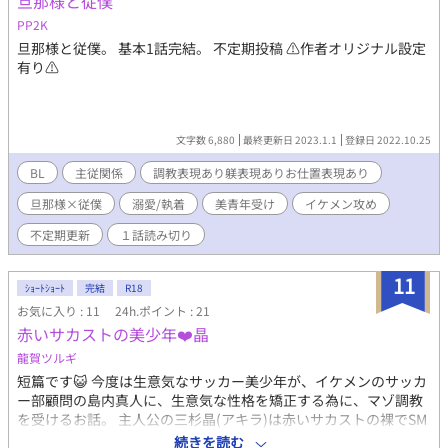
旦那様と従僕
の選択が、陽や諒の運命をも変えていく。 人間界、淫魔界、コ
キュートス、天界。４つの世界を巻き込み、彰とアルカシスの葛
PP2K
藤が始まる。
旦那様と従僕。 基本1話完結。 不定期投稿 ⚠️作者オリジナル設定
有り⚠️
文字数 6,880
最終更新日 2023.1.1
登録日 2022.10.25
BL
主従関係
調教表現あり躾表現ありお仕置表現あり
旦那様×従僕
溺愛/執着
美青年受け
イケメン攻め
不定期更新
１話読み切り
11
ｼｮｰﾄｼｮｰﾄ
完結
R18
お気に入り : 11
24h.ポイント : 21
赤いサカストの美少年❤️晶
龍賀ツルギ
短篇です😺 今度は生意気なサッカー美少年が、イケメンのサッカ
ー部顧問の島内真人に、生意気な性格を矯正する為に、マゾ調教
を受けるお話。 主人公の三杉晶(アキラ)は赤いサカストの裸でSM
調教を受けます。 目標5000字以内でしたが無理でしたので、せめ
続きを読む