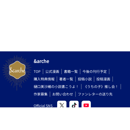
&arche
TOP
公式漫画
書籍一覧
今後の刊行予定
購入特典情報
著者一覧
投稿小説
投稿漫画
樋口美沙緒の小説書こうよ！
《うちの子》推し会！
作家募集
お問い合わせ
ファンレターの送り先
Official SNS