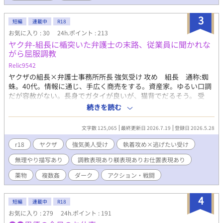
3
短編
連載中
R18
お気に入り : 30
24h.ポイント : 213
ヤク弁-組長に楯突いた弁護士の末路、従業員に聞かれな
がら屈服調教
Relic9542
ヤクザの組長×弁護士事務所所長 強気受け 攻め 組長 通称:蜘
蛛。40代。情報に通じ、手広く商売をする。資産家。ゆるい口調
だが容赦がない。長身でガタイが良いが、猫背でだるそう。 受
け 所長 通称:所長。30代前半。人にも自分にも厳しい。正義感
続きを読む
が強く、不正を見逃せない。きつい性格だがなぜか子どもに好か
れる。性別年齢不詳のバイトの事務員鈴虫と、若手弁護士ととも
文字数 125,065
最終更新日 2026.7.19
登録日 2026.5.28
に弁護士事務所を経営。黒髪でいつもスーツを着用。鋭い目に隈
があり、童顔。整った顔。 他 事務員 通称：鈴虫 性別年齢不詳
r18
ヤクザ
強気美人受け
執着攻め×逃げたい受け
の事務員。年齢は１８歳だが子どものような見た目で、非常にか
無理やり描写あり
調教表現あり躾表現ありお仕置表現あり
わいらしい。所長になついている。 若手弁護士 通称：信 弁護
士になりたての新人。見た目は色素の薄い美形だが、関西弁で話
薬物
複数姦
ダーク
アクション・戦闘
し、やくざ相手にメンチを切る。所長を慕っている。 やくざの構
成員 通称：若 周りから若と呼ばれる。若頭。信を気に入る。
4
短編
連載中
R18
お気に入り : 279
24h.ポイント : 191