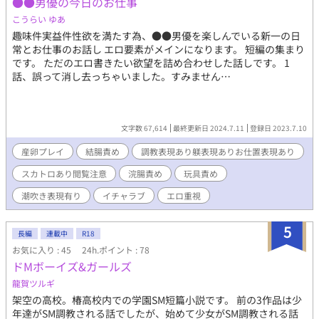
●●男優の今日のお仕事
こうらい ゆあ
趣味件実益件性欲を満たす為、●●男優を楽しんでいる新一の日
常とお仕事のお話し エロ要素がメインになります。 短編の集まり
です。 ただのエロ書きたい欲望を詰め合わせした話しです。 1
話、誤って消し去っちゃいました。すみません…
文字数 67,614
最終更新日 2024.7.11
登録日 2023.7.10
産卵プレイ
結腸責め
調教表現あり躾表現ありお仕置表現あり
スカトロあり閲覧注意
浣腸責め
玩具責め
潮吹き表現有り
イチャラブ
エロ重視
5
長編
連載中
R18
お気に入り : 45
24h.ポイント : 78
ドMボーイズ&ガールズ
龍賀ツルギ
架空の高校。椿高校内での学園SM短篇小説です。 前の3作品は少
年達がSM調教される話でしたが、始めて少女がSM調教される話