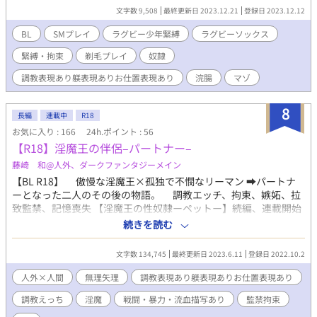
ックスをラグビーソックスと表記いたします❗ 僕の作品ですのでマ
文字数 9,508
最終更新日 2023.12.21
登録日 2023.12.12
モルもラグビーソックスを履いて緊縛調教されます。 短篇で書い
ていくつもりです😺 目標10000字を超えずにまとめること‼️
BL
SMプレイ
ラグビー少年緊縛
ラグビーソックス
緊縛・拘束
剃毛プレイ
奴隷
調教表現あり躾表現ありお仕置表現あり
浣腸
マゾ
8
長編
連載中
R18
お気に入り : 166
24h.ポイント : 56
【R18】淫魔王の伴侶–パートナー–
藤崎 和@人外、ダークファンタジーメイン
【BL R18】 傲慢な淫魔王×孤独で不憫なリーマン ➡︎パートナ
ーとなった二人のその後の物語。 調教エッチ、拘束、嫉妬、拉
致監禁、記憶喪失 【淫魔王の性奴隷ーペットー】続編、連載開始
ーー。 ーー愛は、闘神に伝わるのか。 邪神達のリーダー・ルシ
続きを読む
フェルを証人として、淫魔王アルカシスと秋山彰が伴侶(パートナ
ー)となって半年後。 闘神となったアルカシスは闘神の神力を未
文字数 134,745
最終更新日 2023.6.11
登録日 2022.10.2
だにコントロール出来ずにいた。彰自身もルシフェルに課された
『アルカシスに愛を教えろ』という課題に悩み続けていた。ある
人外×人間
無理矢理
調教表現あり躾表現ありお仕置表現あり
日アルカシスは『大神との再戦を開始する』という通達をルシフ
調教えっち
淫魔
戦闘・暴力・流血描写あり
監禁拘束
ェルから言い渡される。しかし彼は承諾出来ず、自ら最下層コキ
ュートスへ赴きルシフェルに真意を確かめる。するとルシフェル