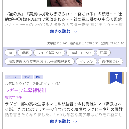
『籠の鳥』『美鳥は羽をもぎ取られ……食される』の続き……社
勉が中〇政府の圧力で釈放される……社の罠に掛かり中〇で監禁
され……一人のウイ〇ル人出身の大スター安蘭 龍と出会う……龍
を救う為、仲間を裏切ってしまう凛太郎………そして、龍は知ら
続きを読む
ない国、日本で身体を売ることに……
文字数 113,143
最終更新日 2026.5.31
登録日 2026.3.10
BL
短編
レイプ描写あり
18禁エロあり
屈辱
調教表現あり躾表現ありお仕置表現あり
イケメン
肉便器扱い
7
ｼｮｰﾄｼｮｰﾄ
完結
R18
お気に入り : 37
24h.ポイント : 78
ラガー少年緊縛特訓
龍賀ツルギ
ラグビー部の高校生塚本マモルが監督の今村秀雄にマゾ調教され
る話。 たまにはサッカー少年ではなく精悍なラグビー少年の調教
話を書きたくなりました。 いつも華奢な美少年ばかりを餌食にし
ておりますので😅 ローズバットNightにもマモルと言う名のラグ
続きを読む
ビー青年が出てきますが関連は有りません。 この作品ではハイソ