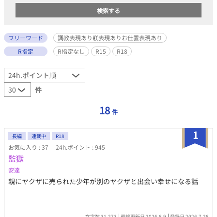
フリーワード
調教表現あり躾表現ありお仕置表現あり
R指定
R指定なし
R15
R18
件
18
件
1
長編
連載中
R18
お気に入り : 37
24h.ポイント : 945
監獄
安達
親にヤクザに売られた少年が別のヤクザと出会い幸せになる話
文字数 31,273
最終更新日 2026.8.9
登録日 2026.7.28