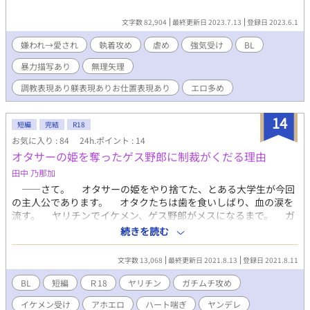
文字数 82,904
最終更新日 2023.7.13
登録日 2023.6.1
嫌われ→愛され
執着攻め
虐め
強気受け
BL
暴力描写あり
無理矢理
調教表現あり躾表現ありお仕置表現あり
エロ多め
14
短編
完結
R18
お気に入り : 84
24h.ポイント : 14
オタサーの姫を奪ったゲス野郎に制裁がくだる理由
田中 乃那加
――さて。 オタサーの姫をやり捨てた、とある大学生が今回
の主人公であります。 オタクたちは歯を食いしばり、血の涙を
流す。 ヤリチンでイケメン、ゲス野郎がメスになるまで。 ガ
チムチ×イケメン の、アホでエロな話。 性癖でしかない
続きを読む
よ……ストーリー？ そんなものはうちにはない……
文字数 13,068
最終更新日 2021.8.13
登録日 2021.8.11
BL
短編
Ｒ18
ヤリチン
ガチムチ攻め
イケメン受け
アホエロ
ハート喘ぎ
ヤンデレ