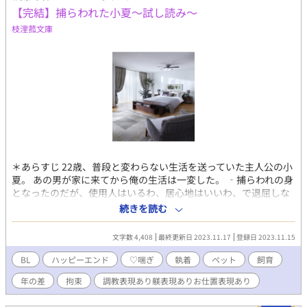
【完結】捕らわれた小夏～試し読み～
枝浬菰文庫
＊あらすじ 22歳、普段と変わらない生活を送っていた主人公の小
夏。 あの男が家に来てから俺の生活は一変した。 ‐捕らわれの身
となったのだが、使用人はいるわ、居心地はいいわ、で退屈しな
い日々を送っていた。 だが、小夏にはある重大な任務があった、
続きを読む
それは性接○を行えというものだった。 知らない男と体を重ね、
嫌なのに体が反応してしまい毎度「イクっ//」と声が屋敷に響く
文字数 4,408
最終更新日 2023.11.17
登録日 2023.11.15
なんとも恥ずかしい状況が続いている。 だが、主と呼ばれている
男 錦の命で小夏を捕え【ペット】と名付けられた。 この名前は捕
BL
ハッピーエンド
♡喘ぎ
執着
ペット
飼育
らえられた者がそのような名前となる。 様子を見に来た錦は小夏
年の差
拘束
調教表現あり躾表現ありお仕置表現あり
を……。 続きは本編にて。 -------------*-----------------------*---------
--------------------*--------------------*---------- ★作品を書こうと思っ