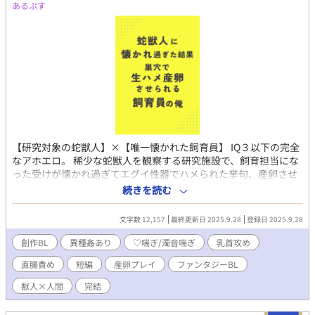
あるぷす
【研究対象の蛇獣人】×【唯一懐かれた飼育員】 IQ３以下の完全
なアホエロ。 稀少な蛇獣人を観察する研究施設で、飼育担当にな
った受けが懐かれ過ぎてエグイ性器でハメられた挙句、産卵させ
られる話。 最初は怖くてビビッてるものの、蛇獣人の媚毒で最終
続きを読む
的には喜んで産卵しちゃう受け。 異種姦／♡喘ぎ／濁音喘ぎ／乳
首責め／結腸責め／産卵／ともかくなんでもアリ。
文字数 12,157
最終更新日 2025.9.28
登録日 2025.9.28
創作BL
異種姦あり
♡喘ぎ/濁音喘ぎ
乳首攻め
直腸責め
短編
産卵プレイ
ファンタジーBL
獣人×人間
完結