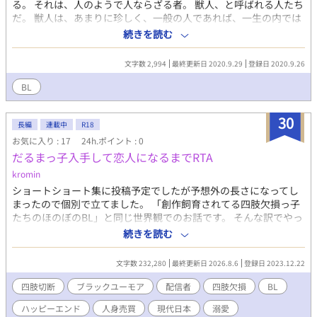
る。 それは、人のようで人ならざる者。 獣人、と呼ばれる人たち
だ。 獣人は、あまりに珍しく、一般の人であれば、一生の内では
見ることもできないであろう存在。 それゆえに、裏社会では高値
続きを読む
で取引されていた。 そうなれば必然的に、秘密裏に獣人を飼育す
る施設も増えていく。 ここにも、一つ。少し事情のある獣人を集
文字数 2,994
最終更新日 2020.9.29
登録日 2020.9.26
めた施設があった。 事情、それは、何かを失った獣人達であっ
た。 「なあ、レイ。もし俺がさ、嘘、ついてたとしたらどうす
BL
る？」 「いきなりどうしたんだよ、ノノ。」 「いいから答え
て。」 「はあ？意味わからん。……でもまあ、受け入れる、か
30
な。多分。」 「……、あっそ。」 「聞いてきたくせになんだよ、
長編
連載中
R18
その態度。 それに、そんなこと聞くってことは何か俺に嘘つい
お気に入り : 17
24h.ポイント : 0
てんの？」 「別に。嘘なんかついてないよ。」 「ふーん。変なノ
だるまっ子入手して恋人になるまでRTA
ノ。」 その翌日、ノノは俺の前から姿を消した。
kromin
ショートショート集に投稿予定でしたが予想外の長さになってし
まったので個別で立てました。 「創作飼育されてる四肢欠損っ子
たちのほのぼのBL」と同じ世界観でのお話です。 そんな訳でやっ
ぱり性癖要素満載のBLです。不謹慎だったりブラックなネタ満載
続きを読む
ですがハッピーエンドな、なんちゃって動画配信風SSです。 当た
り前ですが実在の人物・団体とは一切関係ありません。 とある人
文字数 232,280
最終更新日 2026.8.6
登録日 2023.12.22
気闇配信者がアレなペットを購入し、合意でそういう仲になるま
での不謹慎RTA企画。
四肢切断
ブラックユーモア
配信者
四肢欠損
BL
ハッピーエンド
人身売買
現代日本
溺愛