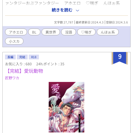
ァンタジーおぶファンタジー アホエロ ♡喘ぎ んほぉ系
淫語 小スカ 等性癖まみれご注意 赤ちゃんとか子どもとか出
続きを読む
てきますがそういう行為は大きくなってからです！ Notショタで
ーーーす！ タグの割にえろくはない気がします 本編完結済 3/31 1
文字数 27,787
最終更新日 2024.4.3
登録日 2024.3.6
話追加いたしました 4/3 2話追加いたしました
アホエロ
BL
異世界
淫語
♡喘ぎ
んほぉ系
小スカ
9
長編
完結
R18
お気に入り : 680
24h.ポイント : 35
【完結】愛玩動物
匠野ワカ