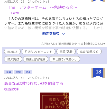
お気に入り : 26
24h.ポイント : 7
The アフターゲーム 〜色映ゆる恋〜
一 千之助
主人公の髙橋雅裕は、その界隈ではちょいと名の知れたプログ
ラマー。まだ高校生の彼に眼をつけた大企業が、彼を経済的に追
い詰めるため、彼の両親を殺害を裏の組織に依頼する。 しかし
その企業が手を伸ばす前に、別の企業が彼に声をかけて雇ってし
続きを読む
まった。 経済的にも安定し、一息ついた雅裕だが、雇われた会
社には何か怪しい裏側があるようで.....？ 飼育的調教、SM、裏
文字数 67,331
最終更新日 2024.4.13
登録日 2024.4.10
社会。道徳、人権、その他皆無です。そのへん御注意を。
BL/R18
片恋/ハッピーエンド
溺愛/執着
鬼畜/道具攻め
雌犬調教
媚薬/連続絶頂
お仕置き/お漏らし
18
長編
完結
R18
お気に入り : 54
24h.ポイント : 7
高貴なαは救われないΩを飼育する
枝浬菰文庫