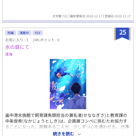
文字数 721
最終更新日 2020.12.17
登録日 2020.12.17
25
短編
連載中
R18
お気に入り : 3
24h.ポイント : 0
水の庭にて
遠海
畠中港水族館で飼育課魚類担当の瀬名渚(せななぎさ)と教育課の
中条俊希(なかじょうとしき)は、企画展コンペに挑むため協力す
ることになった。距離ある二人が、少しずつ心を通わせる。 仕事
を通じて信頼と絆を深め、やがて互いの想いを確かめ合う物語。
続きを読む