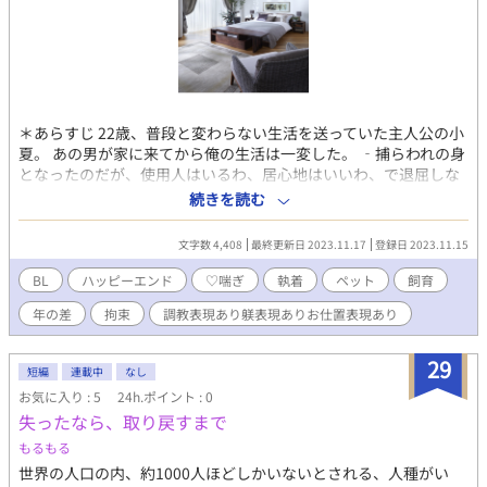
＊あらすじ 22歳、普段と変わらない生活を送っていた主人公の小
夏。 あの男が家に来てから俺の生活は一変した。 ‐捕らわれの身
となったのだが、使用人はいるわ、居心地はいいわ、で退屈しな
い日々を送っていた。 だが、小夏にはある重大な任務があった、
続きを読む
それは性接○を行えというものだった。 知らない男と体を重ね、
嫌なのに体が反応してしまい毎度「イクっ//」と声が屋敷に響く
文字数 4,408
最終更新日 2023.11.17
登録日 2023.11.15
なんとも恥ずかしい状況が続いている。 だが、主と呼ばれている
男 錦の命で小夏を捕え【ペット】と名付けられた。 この名前は捕
BL
ハッピーエンド
♡喘ぎ
執着
ペット
飼育
らえられた者がそのような名前となる。 様子を見に来た錦は小夏
年の差
拘束
調教表現あり躾表現ありお仕置表現あり
を……。 続きは本編にて。 -------------*-----------------------*---------
--------------------*--------------------*---------- ★作品を書こうと思っ
たきっかけ 組織的な話を書いてみたいなって思い、監禁系？ ペ
29
短編
連載中
なし
ット系？ 性接○……などと考えこの作品にいたりました。 ・好
お気に入り : 5
24h.ポイント : 0
きだ、続きが気になると思ったら【お気に入り】一票お願いしま
失ったなら、取り戻すまで
す。 ※過激なシーンあり ※管理人の好きが詰まってます。 続きは
DLsiteにて頒布しています！
もるもる
世界の人口の内、約1000人ほどしかいないとされる、人種がい