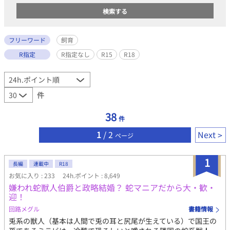
フリーワード
飼育
R指定
R指定なし
R15
R18
件
38
件
1
/ 2
Next
ページ
1
長編
連載中
R18
お気に入り : 233
24h.ポイント : 8,649
嫌われ蛇獣人伯爵と政略結婚？ 蛇マニアだから大・歓・
迎！
回路メグル
書籍情報
兎系の獣人（基本は人間で兎の耳と尻尾が生えている）で国王の