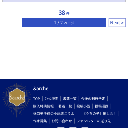
38
件
1
/ 2
Next
ページ
&arche
TOP
公式漫画
書籍一覧
今後の刊行予定
購入特典情報
著者一覧
投稿小説
投稿漫画
樋口美沙緒の小説書こうよ！
《うちの子》推し会！
作家募集
お問い合わせ
ファンレターの送り先