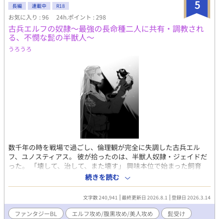
5
長編
連載中
R18
お気に入り : 96
24h.ポイント : 298
古兵エルフの奴隷～最強の長命種二人に共有・調教され
る、不憫な髭の半獣人～
うろうろ
数千年の時を戦場で過ごし、倫理観が完全に失調した古兵エル
フ、ユノスティアス。 彼が拾ったのは、半獣人奴隷・ジェイドだ
った。 「壊して、治して、また壊す」 興味本位で始まった飼育
は、やがて戦友であるもう一人の古兵エルフのランティスドール
続きを読む
をも巻き込み、歪な共有生活へと変貌していく。 【属性・要素】
・最強エルフ攻め×2 ✕ 髭の半獣人受け ・倫理観ゼロ。調教と執
文字数 240,941
最終更新日 2026.8.1
登録日 2026.3.14
着と歪んだ溺愛 ・※無理やり、軽微のスカトロ、流血、残酷表現
を含みます。 ・別作『最強の狂紳士冒険者は〜』のスターシステ
ファンタジーBL
エルフ攻め/腹黒攻め/美人攻め
髭受け