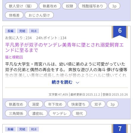
ム採用ですが、未読でも全く問題ありません。 ※直接的な性描写
獣人受け（猫）
執着攻め
奴隷
残酷描写あり
3p
有る回には＊有り。 ※現在まったり更新中 続きが気になる方は、
ぜひ『お気に入り』で生存確認を
体格差
おじさん受け
6
長編
完結
R18
お気に入り : 234
24h.ポイント : 134
平凡男子が双子のヤンデレ美青年に墜とされ溺愛飼育エ
ンドに至るまで
猫と模範囚
平凡な大学生・雨宮ハルは、幼い頃に弟のように可愛がっていた
双子の兄弟と偶然の再会をする。 奔放な遊び人の海斗 儚げな優等
生の涼 美しい青年に成長した彼らが昔のようにハルに懐いてくれ
るのが嬉しかった。 しかし、ハルは気づいていない。二人の想い
続きを読む
がいつしか甘く危うい執着に変わっていたことに。 双子の美青年
たちとの禁断の夜、許されない快楽の果てにハルが辿り着くの
文字数 47,409
最終更新日 2025.11.2
登録日 2025.10.26
は…… ※攻め二人(双子)、受け一人のベッドシーンがあります。
執着攻め
溺愛
年下攻め
快楽墜ち
双子
3p
三角関係
濃密BL
ヤンデレ
現代
7
長編
完結
R18