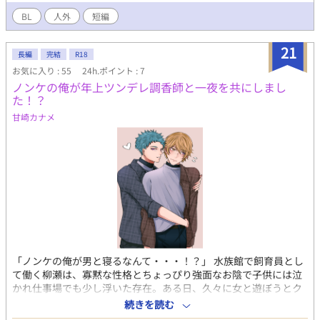
BL
人外
短編
21
長編
完結
R18
お気に入り : 55
24h.ポイント : 7
ノンケの俺が年上ツンデレ調香師と一夜を共にしまし
た！？
甘崎カナメ
「ノンケの俺が男と寝るなんて・・・！？」 水族館で飼育員とし
て働く柳瀬は、寡黙な性格とちょっぴり強面なお陰で子供には泣
かれ仕事場でも少し浮いた存在。ある日、久々に女と遊ぼうとク
ラブに行こうとしていると、いつもの香水が無い。仕方なく買い
続きを読む
に行くものの、馴染みの店は閉まっていた。そんな時、どこから