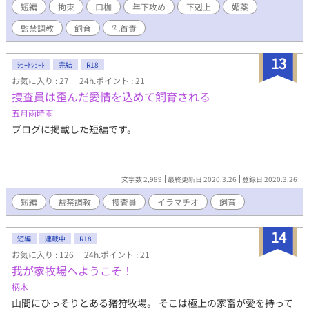
短編
拘束
口枷
年下攻め
下剋上
媚薬
監禁調教
飼育
乳首責
13
ｼｮｰﾄｼｮｰﾄ
完結
R18
お気に入り : 27
24h.ポイント : 21
捜査員は歪んだ愛情を込めて飼育される
五月雨時雨
ブログに掲載した短編です。
文字数 2,989
最終更新日 2020.3.26
登録日 2020.3.26
短編
監禁調教
捜査員
イラマチオ
飼育
14
短編
連載中
R18
お気に入り : 126
24h.ポイント : 21
我が家牧場へようこそ！
柄木
山間にひっそりとある猪狩牧場。 そこは極上の家畜が愛を持って