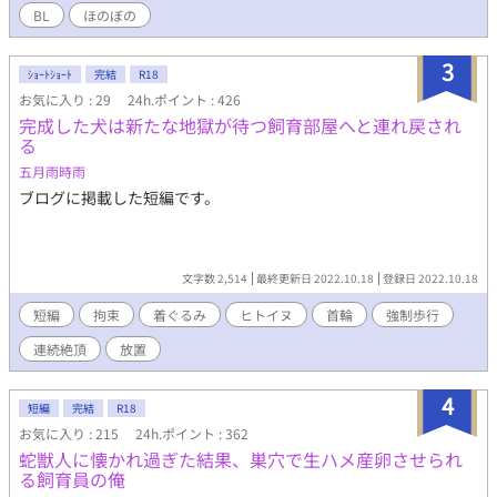
BL
ほのぼの
3
ｼｮｰﾄｼｮｰﾄ
完結
R18
お気に入り : 29
24h.ポイント : 426
完成した犬は新たな地獄が待つ飼育部屋へと連れ戻され
る
五月雨時雨
ブログに掲載した短編です。
文字数 2,514
最終更新日 2022.10.18
登録日 2022.10.18
短編
拘束
着ぐるみ
ヒトイヌ
首輪
強制歩行
連続絶頂
放置
4
短編
完結
R18
お気に入り : 215
24h.ポイント : 362
蛇獣人に懐かれ過ぎた結果、巣穴で生ハメ産卵させられ
る飼育員の俺