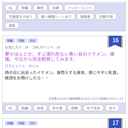
BL
短編
猟奇
奴隷
ハッピーエンド
不謹慎ネタあり
軽い戦闘シーンあり
暗殺者
四肢欠損
溺愛
16
短編
完結
R18
お気に入り : 34
24h.ポイント : 14
夢かほんとか、ずぶ濡れ危ない青い目のイケメン、捕
獲、今日から完全飼育してみます。
ぴろじぇくと れいん
雨の日に出会ったイケメン。身悶えする身体、感じやすい乳首。
絶頂をお預けしたら・・
文字数 55,070
最終更新日 2022.10.4
登録日 2022.6.19
BL
短編
拘束
年の差
調教
年下攻め
甘々
17
短編
完結
R18