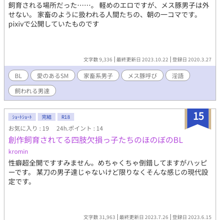
飼育される場所だった……。 軽めのエロですが、メス豚男子は外
せない。 家畜のように扱われる人間たちの、朝の一コマです。
pixivで公開していたものです
文字数 9,336
最終更新日 2023.10.22
登録日 2020.3.27
BL
愛のあるSM
家畜系男子
メス豚呼び
淫語
飼われる男達
15
ｼｮｰﾄｼｮｰﾄ
完結
R18
お気に入り : 19
24h.ポイント : 14
創作飼育されてる四肢欠損っ子たちのほのぼのBL
kromin
性癖超全開ですすみません。めちゃくちゃ倒錯してますがハッピ
ーです。 某刀の男子達じゃないけど限りなくそんな感じの現代設
定です。
文字数 31,963
最終更新日 2023.7.26
登録日 2023.6.15