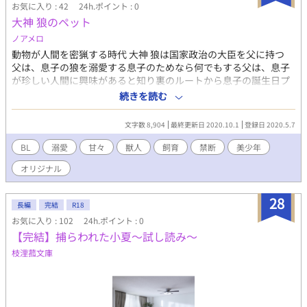
お気に入り : 42
24h.ポイント : 0
大神 狼のペット
ノアメロ
動物が人間を密猟する時代 大神 狼は国家政治の大臣を父に持つ
父は、息子の狼を溺愛する息子のためなら何でもする父は、息子
が珍しい人間に興味があると知り裏のルートから息子の誕生日プ
レゼントとして人間を渡すが… 新しい地球には、新しいカースト
続きを読む
ができていた。新しい地球と言っても旧地球の隣に新しい地球が
ある訳では無い、人間が住んでいた地球は、そのままだが全て経
文字数 8,904
最終更新日 2020.10.1
登録日 2020.5.7
済を動かしているのは、もう人間ではない…人間のカースト地位
は動物…そして動物の地位は人間
BL
溺愛
甘々
獣人
飼育
禁断
美少年
オリジナル
28
長編
完結
R18
お気に入り : 102
24h.ポイント : 0
【完結】捕らわれた小夏～試し読み～
枝浬菰文庫