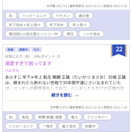
か花のような甘い香りが漂っていることに気づく。その香りが妙
文字数 105,712
最終更新日 2021.10.31
登録日 2021.9.25
に気になり辺りを探してみると、一軒のパヒュームショップにた
どり着く。 そこには黄金の髪を持つ、無愛想な店員（星川）がい
BL
ハッピーエンド
イケメン
歳の差
て＿＿＿ 人間嫌いのノンケ飼育員とツンデレ調香師が描く、素直
年下攻め×年上受け
年下攻め
年上受け
になれない大人たちの恋愛模様。
第9回BL小説大賞エントリー中
現代
ノンケ攻め
22
長編
連載中
R18
お気に入り : 85
24h.ポイント : 0
溺愛すぎて困ってます
ハムさん
あらすじ 年下‪✕‬年上 転生 鯛勝 正雄（たいかつ まさお）39歳 正雄
は、頼まれたら断れない性格で39年間不運にさいなまれていた
が、ペンギンの飼育員をしており、ペンギンたちだけが正雄の生
きがいだった。 ある日後輩に仕事を頼まれ朝帰りをしたのが運の
続きを読む
尽きだったようで正雄は、その日事故にあって死んでしまった。
意識が薄れていく中､誰かがなにか光ったものを持って自分に押し
文字数 9,653
最終更新日 2022.12.26
登録日 2022.7.14
付けてくると、視界全体が光に包まれ意識を失った……
BL
転生
束縛/執着/溺愛
竜人
ファンタジー
ハッピーエンド
♡喘ぎ
竜人攻め
休載中