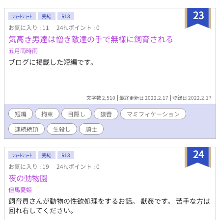
23
ｼｮｰﾄｼｮｰﾄ
完結
R18
お気に入り : 11
24h.ポイント : 0
気高き男達は憎き敵達の手で無様に飼育される
五月雨時雨
ブログに掲載した短編です。
文字数 2,510
最終更新日 2022.2.17
登録日 2022.2.17
短編
拘束
目隠し
猿轡
マミフィケーション
連続絶頂
生殺し
騎士
24
ｼｮｰﾄｼｮｰﾄ
完結
R18
お気に入り : 19
24h.ポイント : 0
夜の動物園
但馬憂姫
飼育員さんが動物の性欲処理をするお話。 獣姦です。 苦手な方は
回れ右してください。