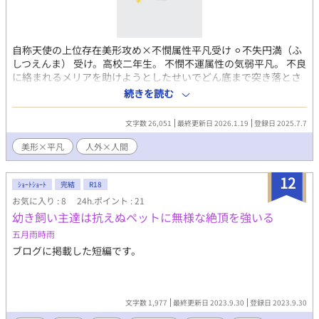
自称天使の上位存在美形攻め×不憫属性平凡受け ⚪︎不失円満（ふ
しつえんま） 受け。高校二年生。 不憫不運属性の気弱平凡。 不良
に絡まれるメリアを助けようとしたせいでどん底まで突き落とさ
れる。 ⚪︎メリア 攻め。年齢不詳。 中性的美少年の転校生だと思っ
続きを読む
たら身長2メートルの自称天使。 人間界で人間攫って自分の箱庭
で育てるのが趣味。 テンションがやや高く、ノリで滅ぼしがち。
文字数 26,051
最終更新日 2026.1.19
登録日 2025.7.7
（攻めが）明るいエロ拷問／精神的リョナメイン（予定） 全体的
に心身受けが苦しみます（猟奇・グロはないですがやや暴力描写
美形×平凡
人外×人間
はあります） ぬるめですが受け以外は物理的にも酷い目に遭いま
す
12
ｼｮｰﾄｼｮｰﾄ
完結
R18
お気に入り : 8
24h.ポイント : 21
幼き飼い主達は抗えぬペットに無様な絶頂を強いる
五月雨時雨
ブログに掲載した短編です。
文字数 1,977
最終更新日 2023.9.30
登録日 2023.9.30