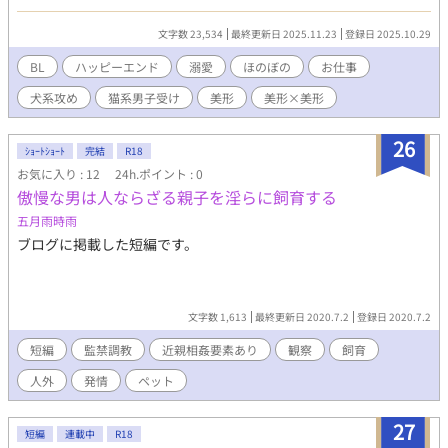
穏やか大型犬系×男前ツンツン猫系 ※この話は同名でムーンライ
トノベルズでも公開しております。 ※表紙は友人(X: @10shage)
文字数 23,534
最終更新日 2025.11.23
登録日 2025.10.29
に描いてもらいました！
BL
ハッピーエンド
溺愛
ほのぼの
お仕事
犬系攻め
猫系男子受け
美形
美形×美形
26
ｼｮｰﾄｼｮｰﾄ
完結
R18
お気に入り : 12
24h.ポイント : 0
傲慢な男は人ならざる親子を淫らに飼育する
五月雨時雨
ブログに掲載した短編です。
文字数 1,613
最終更新日 2020.7.2
登録日 2020.7.2
短編
監禁調教
近親相姦要素あり
観察
飼育
人外
発情
ペット
27
短編
連載中
R18