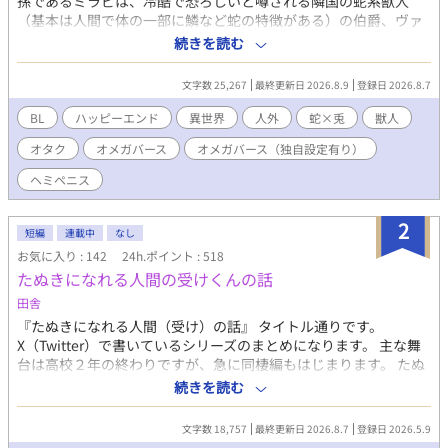
孫であるミラビは、冷酷で恐ろしいと噂される隣国の蛇系獣人
（基本は人間で体の一部に鱗など蛇の特徴がある）の伯爵、ヴァ
ルテシュラとの縁談を持ちかけられる。数が少ない蛇系のアルフ
続きを読む
ァである伯爵は、世継ぎのために多産な「オメガの兎」を欲して
いるという。 国益のため、愛のない政略結婚。しかも「兎」の獣
文字数 25,267
最終更新日 2026.8.9
登録日 2026.8.7
人にとって恐ろしく感じる「蛇」なんて…………大・歓・迎！ 実
はミラビは大の蛇マニア！ 喜んで伯爵へ嫁ぐことに。繁殖のため
BL
ハッピーエンド
異世界
人外
蛇×兎
獣人
の道具扱いでもなんでもOK！毎日蛇系獣人と一緒で楽しい！ ハッ
オタク
オメガバース
オメガバース（独自設定有り）
ピー！ しかも、最初は「蛇だから好き」だったのに、だんだん伯
爵本人も素敵な人だとわかって、とにかくハッピー！ 一方伯爵は
ヘミペニス
生まれてからずっと嫌われ続けてきたため、ミラビが楽しそうに
する様子に戸惑うが、実はミラビのことは昔から気にかけてい
2
て…… 【嫌われ者の執着溺愛な蛇アルファ】×【かわいい蛇マニ
短編
連載中
なし
ア兎オメガ】のハイテンションハートフルBLです。 ※本編完結ま
お気に入り : 142
24h.ポイント : 518
で毎日2回更新します。（14話までは1日4～5回更新） ※Rシーン
たぬきになれる人間の受けくんの話
には「★」つけています。 ※オメガバースに独自設定を含みま
田舎
す。 ※作中に蛇の飼育・生態に関する描写が出てきますが、あく
まで異世界に生息する蛇ということでご理解ください。特に温度
『たぬきになれる人間（受け）の話』 タイトル通りです。
管理についてはヒーターが存在しない異世界独自の対策なので、
X（Twitter）で書いているシリーズのまとめになります。 主な舞
現代では専用ヒーターで快適な空間を作るようにお願いします。
台は高校２年の終わりですが、急に同棲編もはじまります。 たぬ
きになれる人間の受け：絹滝 橙里（きぬたき とおり） 飼育員と
続きを読む
周りに呼ばれている攻め：宮藤 拓真（くどうたくま） 先祖返りで
「たぬき」になれる受けくんと思ってください。 ※中の人はたぬ
文字数 18,757
最終更新日 2026.8.7
登録日 2026.5.9
きについての知識はゼロです。広い心でみてください。