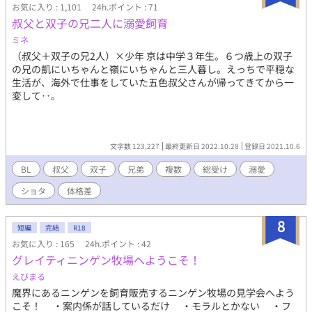
お気に入り : 1,101
24h.ポイント : 71
叔父と双子の兄二人に溺愛飼育
ミネ
（叔父＋双子の兄2人）×少年 京は中学３年生。６つ歳上の双子
の兄の凱にいちゃんと嶺にいちゃんと三人暮し。えっちで平穏な
生活が、海外で仕事をしていた五色叔父さんが帰ってきてから一
変して‥。
文字数 123,227
最終更新日 2022.10.28
登録日 2021.10.6
BL
叔父
双子
兄弟
複数
総受け
溺愛
ショタ
体格差
8
短編
完結
R18
お気に入り : 165
24h.ポイント : 42
グレイティニンゲン牧場へようこそ！
えびまる
魔界にあるニンゲンを飼育販売するニンゲン牧場の見学会へよう
こそ！ ・案内係が話しているだけ ・モラルとかない ・フ