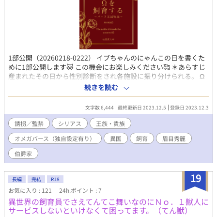
1部公開（20260218-0222） イブちゃんのにゃんこの日を書くた
めに1部公開します🐱 この機会にお楽しみください🥰 ＊あらすじ
産まれたその日から性別診断をされ各施設に振り分けられる。 Ω
の中でも男Ωは多く奴隷として扱われる。 βやαは特別な施設に預
続きを読む
けられ教育を受ける。 特にβの役職は広く 騎士・医者・警備・料
理人・獣医……etc と教育の入り口は広くある。 αは高貴なαとし
文字数 6,444
最終更新日 2023.12.5
登録日 2023.12.3
て貴族の屋敷に送られる。 得意分野を活かし生活する。 続きは本
編にて…→ -------------*-----------------------*-----------------------------
誘拐／監禁
シリアス
王族・貴族
*--------------------*---------- 2/20 まで続きはDLsiteにてお楽しみ
オメガバース（独自設定有り）
異国
飼育
眉目秀麗
ください。 好きかも、続きが気になるかもと思ったら【お気に入
り】一票をお願いします。 ※性描写多く含みます。 ※文章の無断
伯爵家
転載禁止。 ※オメガバース物語
19
長編
完結
R18
お気に入り : 121
24h.ポイント : 7
異世界の飼育員でさえてんてこ舞いなのにＮｏ．１獣人に
サービスしないといけなくて困ってます。（てん獣）