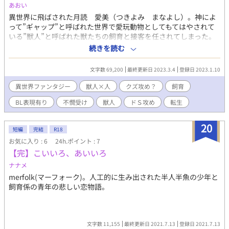
あおい
異世界に飛ばされた月読 愛美（つきよみ まなよし）。神によ
って”ギャップ”と呼ばれた世界で愛玩動物としてもてはやされて
いる”獣人”と呼ばれた獣たちの飼育と接客を任されてしまった。
この世界に来て１ヶ月。少しずつ慣れてきた愛美（通称マナ）だ
続きを読む
が、慣れないことが１つ。 それは獣人きってのＮｏ．1ではあるが
高額すぎて落札されない、美麗ではあるが最低クズ野郎である虎
文字数 69,200
最終更新日 2023.3.4
登録日 2023.1.10
の獣人、アリッストの世話をする事。 いつもクズ呼ばわりされ挙
句の果てには”種付け”として行為を迫る絶倫獣人にマナは太刀打
異世界ファンタジー
獣人×人
クズ攻め？
飼育
ちが出来ないでいる。 最低クズだが美麗獣人と健気かつどこか闇
BL表現有り
不憫受け
獣人
ドＳ攻め
転生
を持った眼鏡イケメンの異世界飼育日記が始まる。
20
短編
完結
R18
お気に入り : 6
24h.ポイント : 7
【完】こいいろ、あいいろ
ナナメ
merfolk(マーフォーク)。人工的に生み出された半人半魚の少年と
飼育係の青年の悲しい恋物語。
文字数 11,155
最終更新日 2021.7.13
登録日 2021.7.13