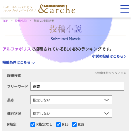
TOP
投稿小説
飼育の検索結果
Submitted Novels
アルファポリス
で投稿されているBL小説のランキングです。
小説の投稿はこちら
掲載条件はこちら
×検索条件をクリアする
詳細検索
フリーワード
長さ
進行状況
R指定
R指定なし
R15
R18