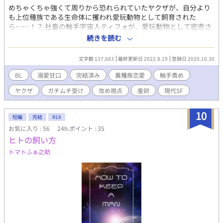
めちゃくちゃ強くて周りから恐れられていたヤクザが、自分より
も上位種族である生命体に攫われ愛玩動物として飼育された
ら……！？ 社畜の触手宇宙人ティフォが、愛玩動物として密売さ
れていた地球人（ゴリゴリのヤクザ）を保護、飼育するお話で
続きを読む
す。 言葉の通じない二人が少しずつ心を通わせていく異種族間恋
愛。 圧倒的上位種族である社畜触手生命体（攻め）×ガチムチの
文字数 137,683
最終更新日 2022.8.19
登録日 2020.10.30
スパダリヤクザ四十三歳♂（受け） 産卵あり。 このように情報が
渋滞している二人ですが、読みすすめれば読みすすめるほど、見
BL
溺愛甘口
完結済み
異種族恋愛
触手責め
た目が化け物の触手宇宙人も厳ついヤクザも可愛く思えてくるか
ヤクザ
ガチムチ受け
攻め視点
産卵
現代SF
ら、あら不思議。かわいいが止まらない！ ときに切なく、ときに
イチャコラな胸キュン純愛ラブストーリー。でも、ちゃんとえっ
ち。 ヤクザだけど過激な流血表現なし。現代SF（少し不思議）。
10
短編
完結
R18
溺愛ハピエン。ムーンライトノベルズで本編完結済みの転載で
お気に入り : 56
24h.ポイント : 35
す。（本編は約8万文字） アンソロジーに寄稿していた番外編を
ヒトの飼い方
加筆して投稿しました。
トマトふぁ之助