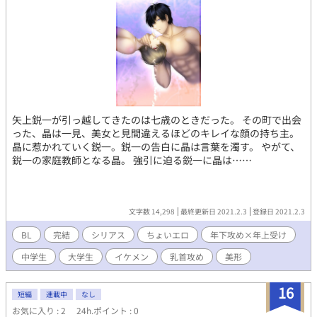
矢上鋭一が引っ越してきたのは七歳のときだった。 その町で出会
った、晶は一見、美女と見間違えるほどのキレイな顔の持ち主。
晶に惹かれていく鋭一。鋭一の告白に晶は言葉を濁す。 やがて、
鋭一の家庭教師となる晶。 強引に迫る鋭一に晶は……
文字数 14,298
最終更新日 2021.2.3
登録日 2021.2.3
BL
完結
シリアス
ちょいエロ
年下攻め×年上受け
中学生
大学生
イケメン
乳首攻め
美形
16
短編
連載中
なし
お気に入り : 2
24h.ポイント : 0