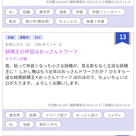
文字数 184,646
最終更新日 2020.10.21
登録日 2019.12.10
ファンタジーな世界での記憶を持たずに全く色合いが違う世界に
飛ばされたキャラクター達。 ただ、向こうの記憶を持ちながら飛
BL
短編
異世界
溺愛
学園
学園ファンタジー
ばされた者も居た。 司祭ロシュをこよなく愛する剣士リシェが、
転生
美少年(無自覚)
ちょいエロ
後輩×先輩
全くその記憶が無いまま異質な世界に飛ばされたのをいいこと
に、彼に憧れる後輩剣士のラスは自分はリシェの恋人だと嘘をつ
き必死にアピールする。 記憶が無いリシェを、ラスは落とす事が
13
長編
連載中
R18
出来るだろうか。 それはもう一つの別の世界の、『アストレーゼ
お気に入り : 52
24h.ポイント : 0
ン』の話。 元の世界では年上ながらも後輩剣士だったラスが、ひ
妖精王の伴侶はおっさんドワーフ
たすらいちゃいちゃと先輩剣士だったリシェを甘やかす話です。
ちなみに本編ではラスは稀にしか出ません。 同じ内容でエブリス
モスマンの娘
タでも更新しています。 表紙のイケメンイラストはエブリスタよ
昔、拾って仲良くなった小さな妖精が、見る影もなく立派な妖精
りサク様https://estar.jp/users/102335432に描いて頂きました｡ﾟ
王に！ しかし俺はもう壮年のおっさんドワーフだが？ ひたすら一
(ﾟ´Д｀ﾟ)ﾟ｡ ありがとうございます…！！ 尚、画像の無断転載、加
途な純情妖精王✕おっさんドワーフ ほのほので、ちょいちょいエ
工は一切禁止しております。
ロが入ります。 よろしくお願いします。
文字数 54,185
最終更新日 2024.12.17
登録日 2024.10.31
異世界
妖精
ドワーフ受け
おっさん受け
コメディ
BL
溺愛
美形×平凡