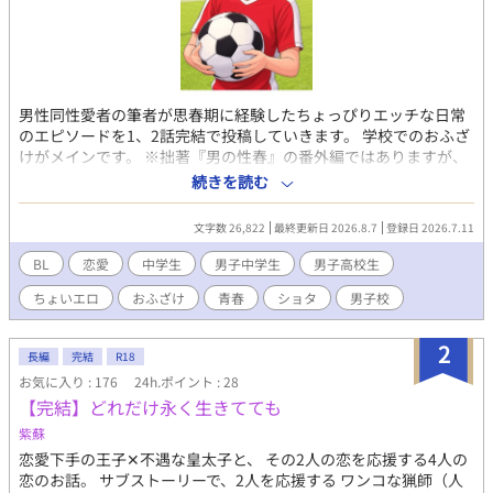
男性同性愛者の筆者が思春期に経験したちょっぴりエッチな日常
のエピソードを1、2話完結で投稿していきます。 学校でのおふざ
けがメインです。 ※拙著『男の性春』の番外編ではありますが、
どれも1話完結なので、本編を読んでいない方も是非ご覧くださ
続きを読む
い！
文字数 26,822
最終更新日 2026.8.7
登録日 2026.7.11
BL
恋愛
中学生
男子中学生
男子高校生
ちょいエロ
おふざけ
青春
ショタ
男子校
2
長編
完結
R18
お気に入り : 176
24h.ポイント : 28
【完結】どれだけ永く生きてても
紫蘇
恋愛下手の王子✕不遇な皇太子と、 その2人の恋を応援する4人の
恋のお話。 サブストーリーで、2人を応援する ワンコな猟師（人