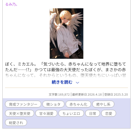
https://estar.jp/users/102335432に描いて頂きました｡ﾟ(ﾟ´Д
るみ乃。
｀ﾟ)ﾟ｡ ありがとうございます…！！ 尚、画像の無断転載、加工な
どは一切禁止しております。
ぼく、ミカエル。 「気づいたら、赤ちゃんになって地界に堕ちて
たんだ……!?」 かつては最強の大天使だったぼくが、まさかの赤
ちゃんになって。 それからというもの、堕天使たちにいっぱい甘
やかされて、守られて育てられているんだ。 ルシファスはぼくだ
続きを読む
けを見つめる独占欲たっぷりで、 ベルゼブは明るくていつも笑わ
せてくれる。 アゼルはちょっぴり厳しいけど、たまに見せる優し
文字数 169,872
最終更新日 2026.4.18
登録日 2025.5.20
い瞳に胸がきゅん。 サリエルはふんわり癒しの天使みたいで、ぼ
くをほっとさせてくれる。 みんなの深〜い愛に包まれて、ぼくは
育成ファンタジー
微ショタ
赤ちゃん化
癒やし系
とろけそうになることもあるよ。 赤ちゃんから少年へ、そして誰
天使×堕天使
甘々溺愛
ちょいエロ
日常
恋愛
もが見惚れる美しい青年へと育っていく。 ミカエル×堕天使たち
のドタバタ、ほわほわ溺愛BL育成ファンタジー。 ★番外編 『ど
総愛され
うして君は堕ちたの？』 『堕天使たちと溺愛ミカエル ～夏限定
天使の海の家 “HaloWave』 『堕天使たちとミカエル～秋限定～落