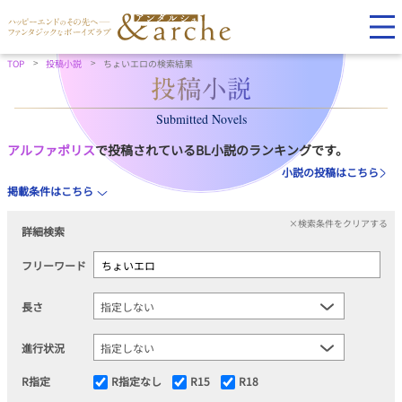
TOP
投稿小説
ちょいエロの検索結果
Submitted Novels
アルファポリス
で投稿されているBL小説のランキングです。
小説の投稿はこちら
掲載条件はこちら
×検索条件をクリアする
詳細検索
フリーワード
長さ
進行状況
R指定
R指定なし
R15
R18