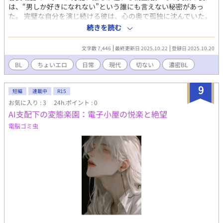
は、“男しか好きになれない”という誰にも言えない秘密があっ
た。 完璧な自分を演じ続ける彼は、心の奥で孤独に沈んでいた。
そんな翔を、クラスで唯一真正面から見ていたのが冴えない優等
続きを読む
生・佐倉海斗。 人と関わるのが苦手な彼だが、翔の「本当の顔」
を偶然知ってしまう。 動揺する海斗に、翔は初めて自分の秘密を
文字数 7,446
最終更新日 2025.10.22
登録日 2025.10.20
打ち明ける——。 そして、その二人の関係に割って入る一人の少
女・水無瀬 玲奈（みなせ れいな）。 明るく、真っ直ぐで、翔に想
BL
ちょいエロ
日常
現代
切ない
濃密BL
いを寄せる彼女の存在が、三人の心を大きく揺さぶっていく。 友
情、恋情、嫉妬、そして「受け入れる勇気」。 これは、誰かを愛
9
することの形を問う、青く苦しい群青の物語——。
短編
連載中
R15
お気に入り : 3
24h.ポイント : 0
AI支配下の変態楽園：電子小屋の悦楽と絶望
電脳ゴミ虫