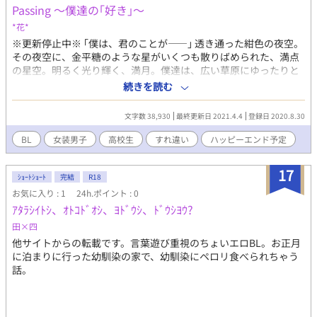
Passing 〜僕達の｢好き｣〜
*花*
※更新停止中※ ｢僕は、君のことが――｣ 透き通った紺色の夜空。
その夜空に、金平糖のような星がいくつも散りばめられた、満点
の星空。明るく光り輝く、満月。僕達は、広い草原にゆったりと
腰かけて、星を眺めていた。 僕はあの時、伝えたんだ。勇気を振
続きを読む
り絞って、ちゃんと言葉に出したんだ…… ｢好き｣って―― でも、
その｢好き｣は儚く散った。 ｢ありがとう。俺も好きだよ。親友と
文字数 38,930
最終更新日 2021.4.4
登録日 2020.8.30
してな｣ あの爽やかな笑顔と、その言葉を前にしては、何も言い
返せなかった。 “やっぱり、この恋は伝えられないのかな
BL
女装男子
高校生
すれ違い
ハッピーエンド予定
ぁ……？” あれから、３年経った。僕達は、高校3年生になった。
｢僕はまた、必ず告白するんだ｣ 『恋人』としての好きを抱いてい
17
る、月 白兎。一方で、『親友』としての好きを抱いている、星 昊
ｼｮｰﾄｼｮｰﾄ
完結
R18
明。昊明のことが好きで、もう一度告白したい白兎は、景瑠高校
お気に入り : 1
24h.ポイント : 0
に転校生として、やってくる。それも、｢女装｣して。 昊明は、女
ｱﾀﾗｼｲﾄｼ、ｵﾄｺﾄﾞｵｼ、ﾖﾄﾞｳｼ、ﾄﾞｳｼﾖｳ?
装している白兎に気づかないまま、日々を過ごしていく。でも、
田×四
そんな2人の遠かった距離も、行事を通して、日々の生活を通し
他サイトからの転載です。言葉遊び重視のちょいエロBL。お正月
て、ゆっくりと時間をかけて、どんどん縮まっていき―― 果たし
に泊まりに行った幼馴染の家で、幼馴染にペロリ食べられちゃう
て、白兎の恋の行方はどうなるのか。 この恋は互いの『すれちが
話。
い』から始まる―― ○ちょいエロ、エロあり→話のところに ★マ
ーク付けています。(終わりの方に多くなると思います) ○更新頻
度→不定 自分のペースで気ままに投稿しようと思います。 ○
後々、間に小話挟んでいこうと思います