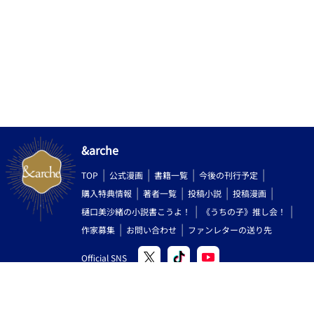
&arche
TOP
公式漫画
書籍一覧
今後の刊行予定
購入特典情報
著者一覧
投稿小説
投稿漫画
樋口美沙緒の小説書こうよ！
《うちの子》推し会！
作家募集
お問い合わせ
ファンレターの送り先
Official SNS