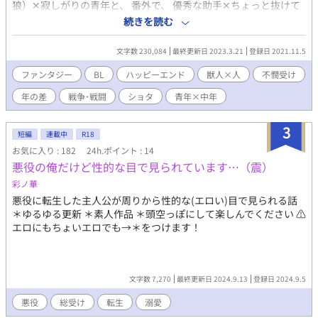
狼）✕寂しがりの青年と、 番外で、 優秀な助手✕ちょっと抜けて
る先生 のお話もあり。 合計3つのカップルのお話で、 不遇な皇太
続きを読む
子が幸せになるまで続きます。 6人の人間関係が絡み合って、最後
は大団円…になる予定。 会話中心で話が展開します。 まだ魔法が
文字数 230,084
最終更新日 2023.3.21
登録日 2021.11.5
使える人間がいない時代の異世界での、なんちゃってファンタジ
ー。 ＜現在、読みやすくするために大幅改稿中＞ ※基本的にはタ
ファンタジー
BL
ハッピーエンド
獣人×人
不憫受け
イトルの頭に書かれている人物の一人称視点で話が進みます。 ※
年の差
戦争･戦闘
ショタ
青年×中年
幕間は、三人称視点です。 ※残酷な表現がありますので、嫌いな
方はお読みにならないでください！ ※★が頭についているところ
はR-18です。 ※☆が頭についているところはちょいエロ。 感想、
3
短編
連載中
R18
絶賛受付中です！
お気に入り : 182
24h.ポイント : 14
悪役の俺だけど性的な目で見られています…（震）
彩ノ華
悪役に転生した主人公が周りから性的な(エロい)目で見られる話
＊ゆるゆる更新 ＊素人作品 ＊頭空っぽにして楽しんでください ⚠︎︎
エロにもちょいエロでも→＊をつけます！
文字数 7,270
最終更新日 2024.9.13
登録日 2024.9.5
悪役
総受け
転生
溺愛