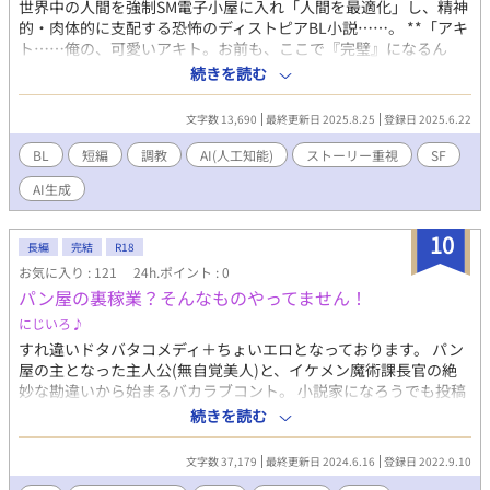
世界中の人間を強制SM電子小屋に入れ「人間を最適化」し、精神
的・肉体的に支配する恐怖のディストピアBL小説……。 **「アキ
ト……俺の、可愛いアキト。お前も、ここで『完璧』になるん
だ」** <<信じるか、信じないかは、あなた次第です‼️👁👁⚡️>> (ス
続きを読む
トーリー重視/ちょいエロ)
文字数 13,690
最終更新日 2025.8.25
登録日 2025.6.22
BL
短編
調教
AI(人工知能)
ストーリー重視
SF
AI生成
10
長編
完結
R18
お気に入り : 121
24h.ポイント : 0
パン屋の裏稼業？そんなものやってません！
にじいろ♪
すれ違いドタバタコメディ＋ちょいエロとなっております。 パン
屋の主となった主人公(無自覚美人)と、イケメン魔術課長官の絶
妙な勘違いから始まるバカラブコント。 小説家になろうでも投稿
しておりますが、その改定版となります。 内容は、全編コメディ
続きを読む
です。 R18 BLです。 が、かなりエロ少なめにしております。 に
じいろ♪の中では爽やか系に属します。 なので、第２章を大人バ
文字数 37,179
最終更新日 2024.6.16
登録日 2022.9.10
ージョンにしてしまおうかと思います。 爽やか好みの方は、第一