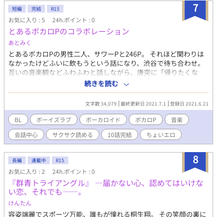
7
ち葉と甘い日々』 『堕天使たちと溺愛ミカエル～クリスマス/新
短編
完結
R15
年・冬の灯』 『天界の甘い嵐』バレンタイン💝 『天界の桜祭り🌸
お気に入り : 5
24h.ポイント : 0
💖』 ✨️スピンオフ作品 🌟『蒼い翼の約束』―天使の恋は罪に堕ち
とあるボカロPのコラボレーション
る― ルシファスが天使だった頃、ミカエルを想った恋物語。 ⇒
あとみく
https://www.alphapolis.co.jp/novel/847606181/760983160 🌟
『片思いの美学！隣の笑顔は僕のもの！？』 by 天使ガブリエル
とあるボカロPの男性二人、サワーPと246P。 それほど関わりは
報われぬ恋こそ、美しい――光に恋した天使の片思い物語 ⇒
なかったけどふいに飲もうという話になり、渋谷で待ち合わせ。
https://www.alphapolis.co.jp/novel/847606181/515998188
互いの音楽観などふわふわと話しながら、唐突に「帰りたくな
い」と言い出す実家暮らしのサワーP。 ストーリーというより、
続きを読む
会話中心のふわふわしたお話です。 1日1話更新、10話完結予定。
※2016年に書いた話なので、話題とかがちょっと古いです ※作者
文字数 34,079
最終更新日 2021.7.1
登録日 2021.6.21
に音楽的知識は皆無です（笑） ※ボカロPとは・・・音声ソフト
「ボーカロイド」を用いた楽曲のプロデューサー（＝P）でボカ
BL
ボーイズラブ
ボーカロイド
ボカロP
音楽
ロP。意味としては、自分で曲を作ってそこにボーカロイド音声を
会話中心
サクサク読める
10話完結
ちょいエロ
くっつければ、それって実在のボーカルがいなくても、一人でも
アマチュアでも音楽プロデューサーだよねってこと。我々物書き
同様、趣味程度から有名なプロまで老若男女様々なPがいて、ニコ
8
長編
連載中
R15
動やYoutubeで楽曲を公開している。ボカロP出身で有名になった
お気に入り : 2
24h.ポイント : 0
のが米津さんや夜遊びさん。
『群青トライアングル』 —届かない心、認めてはいけな
い恋、それでも——。
けんたん
容姿端麗でスポーツ万能、誰もが憧れる桐生翔。 その笑顔の裏に