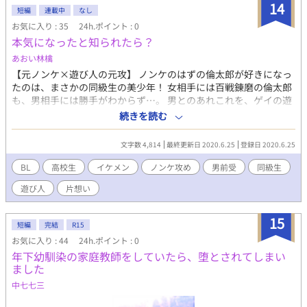
14
短編
連載中
なし
お気に入り : 35
24h.ポイント : 0
本気になったと知られたら？
あおい林檎
【元ノンケ×遊び人の元攻】 ノンケのはずの倫太郎が好きになっ
たのは、まさかの同級生の美少年！ 女相手には百戦錬磨の倫太郎
も、男相手には勝手がわからず…。 男とのあれこれを、ゲイの遊
び人の同級生に相談してみました。 そして、イロイロ教わってい
続きを読む
るうちに？ あれ？？ ♦︎ ♦︎ ♦︎ ♦︎ ♦︎ ♦︎ ♦︎ ♦︎ ♦︎ 恋するあまり変な
方向へ暴走気味の高校生の、ちょいエロい短編です。 ふわっと三
文字数 4,814
最終更新日 2020.6.25
登録日 2020.6.25
角関係風味。 軽いノリと、真面目な片想いが錯綜してます。 ＊貞
操観念についてはご容赦ください。 ★サブタイトル付けてみまし
BL
高校生
イケメン
ノンケ攻め
男前受
同級生
た ★こちらの作品は、ムーンライトノベルズさんでも掲載してい
遊び人
片想い
ます(アルファポリスさん先行掲載予定)
15
短編
完結
R15
お気に入り : 44
24h.ポイント : 0
年下幼馴染の家庭教師をしていたら、堕とされてしまい
ました
中七七三