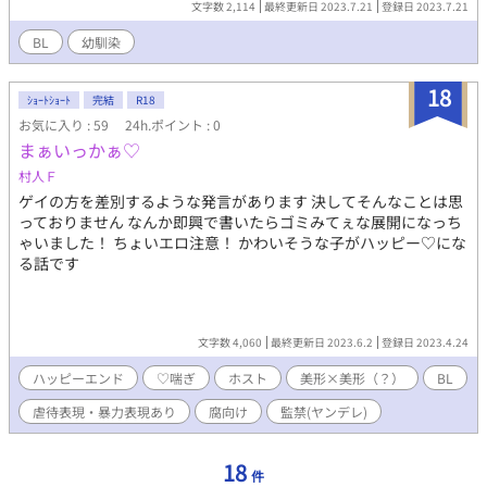
文字数 2,114
最終更新日 2023.7.21
登録日 2023.7.21
BL
幼馴染
18
ｼｮｰﾄｼｮｰﾄ
完結
R18
お気に入り : 59
24h.ポイント : 0
まぁいっかぁ♡
村人Ｆ
ゲイの方を差別するような発言があります 決してそんなことは思
っておりません なんか即興で書いたらゴミみてぇな展開になっち
ゃいました！ ちょいエロ注意！ かわいそうな子がハッピー♡にな
る話です
文字数 4,060
最終更新日 2023.6.2
登録日 2023.4.24
ハッピーエンド
♡喘ぎ
ホスト
美形×美形（？）
BL
虐待表現・暴力表現あり
腐向け
監禁(ヤンデレ)
18
件