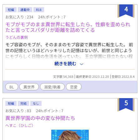
4
短編
連載中
R18
お気に入り : 234
24h.ポイント : 7
モブがモブのまま異世界に転生したら、性癖を歪められ
たと言ってスパダリが距離を詰めてくる
うどんの裏側
モブ容姿のモブが、そのままのモブ容姿で異世界に転生した。 前
世の記憶というほどハッキリした記憶はないが、前世と同じよう
にモブらしく日陰の生活を送っていた。 王立学園に目立たない程
度に無難に入学したその日、上級生の公爵令息に言い寄られるハ
続きを読む
プニング(？)が発生した。 僕…何かしたかな？ 設定ゆるゆる。 書
きながら考えるので、ストックありません。 更新にとても時間か
文字数 54,368
最終更新日 2023.12.20
登録日 2022.8.4
かります。終わるのか？ ご希望の展開などありましたら、お気軽
にお知らせください。 ちょいエロ入る時はタイトルに※入れるこ
BL
異世界
溺愛/執着
恋愛
とにします。 エロを入れるとみんな変態キャラになるという現
象。 もうちょっとアッサリした話に修正するかもしれません。 何
5
やかんやチョロすぎる主人公に納得いかないので、消したらごめ
短編
完結
なし
んなさい。
お気に入り : 83
24h.ポイント : 7
異世界学園の中の変な仲間たち
へすこ（ひしご）