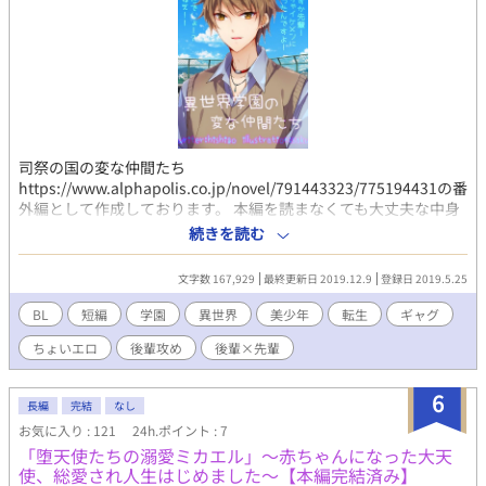
司祭の国の変な仲間たち
https://www.alphapolis.co.jp/novel/791443323/775194431の番
外編として作成しております。 本編を読まなくても大丈夫な中身
です。 突発的に書いてるので不定期な更新。 中高一貫のアストレ
続きを読む
ーゼン学園。 何故かいつものファンタジーな世界での記憶を持た
ずに全く色合いが違う世界に飛ばされたキャラクター達。 ただ、
文字数 167,929
最終更新日 2019.12.9
登録日 2019.5.25
向こうの記憶を持ちながら飛ばされた者も居た。 司祭ロシュをこ
よなく愛する剣士リシェが、全くその記憶が無いまま異質な世界
BL
短編
学園
異世界
美少年
転生
ギャグ
に飛ばされたのをいいことに、彼に憧れる後輩剣士のラスは自分
ちょいエロ
後輩攻め
後輩×先輩
はリシェの恋人だと嘘をつき必死にアピールする。 記憶が無いリ
シェを、ラスは落とす事が出来るだろうか。 それはもう一つの別
の世界の、『アストレーゼン』の話。 元の世界では年上ながらも
6
長編
完結
なし
後輩剣士だったラスが、ひたすらいちゃいちゃと先輩剣士だった
お気に入り : 121
24h.ポイント : 7
リシェを甘やかす話です。ちなみに本編ではラスは稀にしか出ま
「堕天使たちの溺愛ミカエル」～赤ちゃんになった大天
せん。 同じ内容でエブリスタでも更新しています。 表紙のイケメ
使、総愛され人生はじめました～【本編完結済み】
ンイラストはエブリスタよりサク様