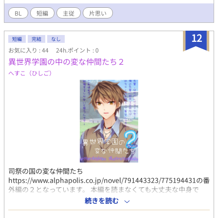
BL
短編
主従
片思い
12
短編
完結
なし
お気に入り : 44
24h.ポイント : 0
異世界学園の中の変な仲間たち２
へすこ（ひしご）
司祭の国の変な仲間たち
https://www.alphapolis.co.jp/novel/791443323/775194431の番
外編の２となっています。 本編を読まなくても大丈夫な中身で
す。 突発的に書いてるので不定期な更新。 前回までのは
続きを読む
https://www.alphapolis.co.jp/novel/791443323/349271880とな
っております。 中高一貫のアストレーゼン学園。 何故かいつもの