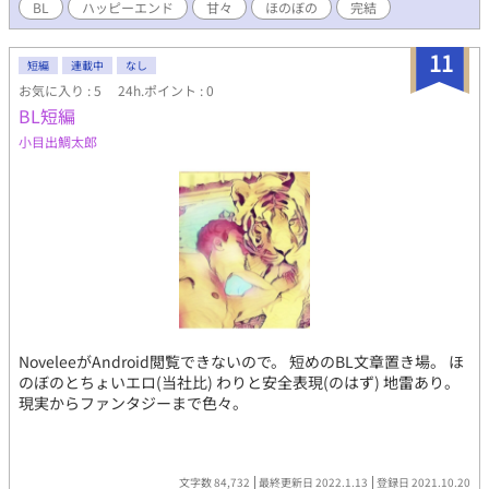
章までにして頂いて、更に踏み込みたい方は、第２章へお進み下
BL
ハッピーエンド
甘々
ほのぼの
完結
さい。 どうぞ、よろしくお願いします。
11
短編
連載中
なし
お気に入り : 5
24h.ポイント : 0
BL短編
小目出鯛太郎
NoveleeがAndroid閲覧できないので。 短めのBL文章置き場。 ほ
のぼのとちょいエロ(当社比) わりと安全表現(のはず) 地雷あり。
現実からファンタジーまで色々。
文字数 84,732
最終更新日 2022.1.13
登録日 2021.10.20