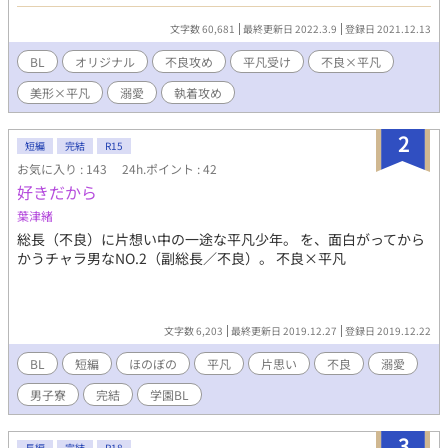
に躓き、バケツは宙を舞う。 その先には、赤髪と青髪の不良様が
た。見事にびしょ濡れになった不良様がたに追い掛け回されてい
文字数 60,681
最終更新日 2022.3.9
登録日 2021.12.13
るところを、不良の副総長である秋夜（しゅうや）に助けられ
る。 オメガバースは別で新しく書くことにします。 他サイトにも
BL
オリジナル
不良攻め
平凡受け
不良×平凡
投稿しています。 ※残酷な表現については、不良ものなので念の
美形×平凡
溺愛
執着攻め
為つけています。
2
短編
完結
R15
お気に入り : 143
24h.ポイント : 42
好きだから
葉津緒
総長（不良）に片想い中の一途な平凡少年。 を、面白がってから
かうチャラ男なNO.2（副総長／不良）。 不良×平凡
文字数 6,203
最終更新日 2019.12.27
登録日 2019.12.22
BL
短編
ほのぼの
平凡
片思い
不良
溺愛
男子寮
完結
学園BL
3
長編
完結
R18