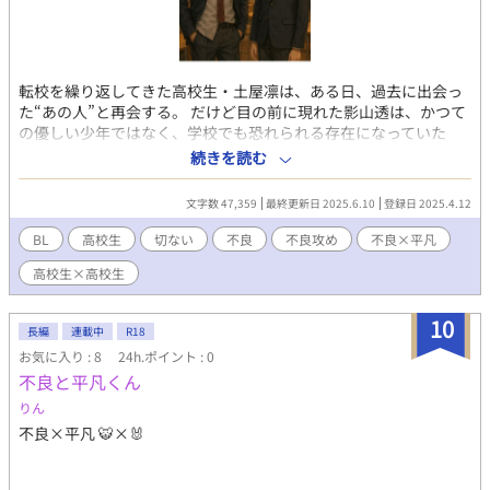
転校を繰り返してきた高校生・土屋凛は、ある日、過去に出会っ
た“あの人”と再会する。 だけど目の前に現れた影山透は、かつて
の優しい少年ではなく、学校でも恐れられる存在になっていた
――。 過去と今、優しさと傷、揺れる感情が交錯するなかで、凛
続きを読む
は本当の「想い」に触れていく。 切なさと優しさが沁みる、静か
に心を揺らすBL青春ストーリー。
文字数 47,359
最終更新日 2025.6.10
登録日 2025.4.12
BL
高校生
切ない
不良
不良攻め
不良×平凡
高校生×高校生
10
長編
連載中
R18
お気に入り : 8
24h.ポイント : 0
不良と平凡くん
りん
不良×平凡 🐯×🐰