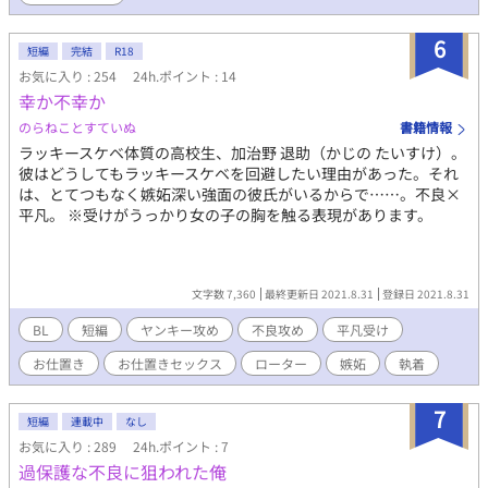
6
短編
完結
R18
お気に入り : 254
24h.ポイント : 14
幸か不幸か
のらねことすていぬ
書籍情報
ラッキースケベ体質の高校生、加治野 退助（かじの たいすけ）。
彼はどうしてもラッキースケベを回避したい理由があった。それ
は、とてつもなく嫉妬深い強面の彼氏がいるからで……。不良×
平凡。 ※受けがうっかり女の子の胸を触る表現があります。
文字数 7,360
最終更新日 2021.8.31
登録日 2021.8.31
BL
短編
ヤンキー攻め
不良攻め
平凡受け
お仕置き
お仕置きセックス
ローター
嫉妬
執着
7
短編
連載中
なし
お気に入り : 289
24h.ポイント : 7
過保護な不良に狙われた俺