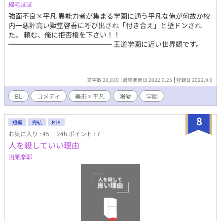
綿毛ぽぽ
強面不良×平凡 異能力者が集まる学園に通う平凡な俺が何故か校
内一悪評高い獄堂啓吾に呼び出され「付き合え」と壁ドンされ
た。 頼む、俺に拒否権を下さい！！
━━━━━━━━━━━━━━━ 王道学園に近い世界観です。
文字数 20,839
最終更新日 2022.9.25
登録日 2022.9.6
BL
コメディ
美形×平凡
溺愛
学園
8
短編
完結
R18
お気に入り : 45
24h.ポイント : 7
人を殺していい理由
田原摩耶