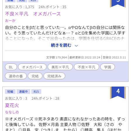
お気に入り : 1,375
24h.ポイント : 35
不良×平凡 オメガバース
おーか
自分のことをβだと思っていた…。αやΩなんてβの自分には関係な
い。そう思っていたんだけどなぁ…？ αとΩを集めた学園に入学す
ることになった。そこで出会ったのは、学園を仕切るGRACEのナ
ンバー２。 不良×平凡で書いたキャラクターを引き継いで、オメ
続きを読む
ガバースを書いて行きます。読んでなくても大丈夫です。
文字数 179,964
最終更新日 2022.10.24
登録日 2022.3.11
BL
オメガバース
美形×平凡
不良×平凡
学園
運命の番
完結
完結済み
4
短編
連載中
R15
お気に入り : 3
24h.ポイント : 28
夏花火
ななしの
※オメガバーズ ※死ネタあり 素直になれなかったあの時を、ずっ
と後悔している。 佐野×月島 主要人物 ◎佐野 大和（さの や
まと） ◎月島 宝（つきしま たから） ◎穂高 隼人（ほだか