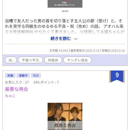
浴槽で友人だった男の首を切り落とす主人公の蔀（受け）と、そ
れを見守る同級生のゆるゆる不良・祝（攻め）の話。 アオハル系
エモ死体解体BLやりたくて書きました。 ※怪我してる猫ちゃんが
出ますが無事です。念のためR 18Gに設定してますが、そんなに痛
続きを読む
い描写も性描写もないです。 ※全体的に暗くて倫理観はないで
す。犯罪行為がポコポコ出てきますが、それらを助長する意図は
文字数 14,943
最終更新日 2022.8.16
登録日 2022.8.16
ございません。 ※なんでも許せる方向けです。
BL
不良×平凡
共依存
ヤンデレ攻め
9
長編
連載中
R18
お気に入り : 27
24h.ポイント : 7
最悪な再会
ちゃこ