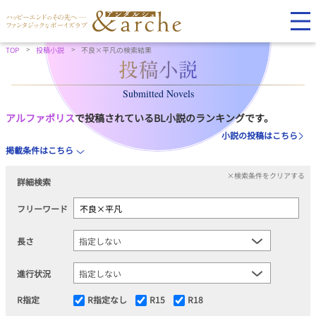
TOP
投稿小説
不良×平凡の検索結果
Submitted Novels
アルファポリス
で投稿されているBL小説のランキングです。
小説の投稿はこちら
掲載条件はこちら
×検索条件をクリアする
詳細検索
フリーワード
長さ
進行状況
R指定
R指定なし
R15
R18