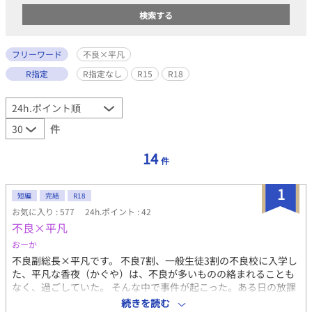
フリーワード
不良×平凡
R指定
R指定なし
R15
R18
件
14
件
1
短編
完結
R18
お気に入り : 577
24h.ポイント : 42
不良×平凡
おーか
不良副総長×平凡です。 不良7割、一般生徒3割の不良校に入学し
た、平凡な香夜（かぐや）は、不良が多いものの絡まれることも
なく、過ごしていた。 そんな中で事件が起こった。ある日の放課
後、掃除のためにバケツに水をくんで歩いていると、廊下で何か
続きを読む