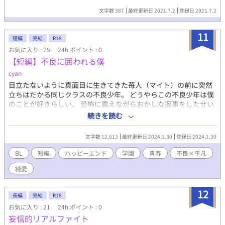
文字数 387
最終更新日 2021.7.2
登録日 2021.7.2
11
短編
完結
R18
お気に入り : 75
24h.ポイント : 0
【短編】不良に囲われる僕
cyan
目立たないように真面目に生きてきた苺人（マイト）の前に突然
立ちはだかる同じクラスの不良少年。 どうやらこの不良少年は僕
のことが好きらしい。 恐怖に震えながらおかしな返事をしたせい
で付き合うことになった。僕の高校生活はどうなっちゃうの？ 以
続きを読む
下ネタバレ含みます ＊ ＊ ※平凡受けではありません。 ※終盤で
立場逆転します。ご注意ください。
文字数 12,813
最終更新日 2024.1.30
登録日 2024.1.30
BL
短編
ハッピーエンド
学園
青春
不良×平凡
純愛
12
長編
完結
R18
お気に入り : 21
24h.ポイント : 0
妄信的リアルファイト