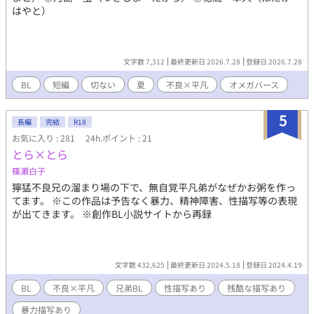
はやと）
文字数 7,312
最終更新日 2026.7.28
登録日 2026.7.28
BL
短編
切ない
夏
不良×平凡
オメガバース
5
長編
完結
R18
お気に入り : 281
24h.ポイント : 21
とら×とら
篠瀬白子
獰猛不良兄の溜まり場の下で、無自覚平凡弟がなぜかお粥を作っ
てます。 ※この作品は予告なく暴力、精神障害、性描写等の表現
が出てきます。 ※創作BL小説サイトから再録
文字数 432,625
最終更新日 2024.5.18
登録日 2024.4.19
BL
不良×平凡
兄弟BL
性描写あり
残酷な描写あり
暴力描写あり