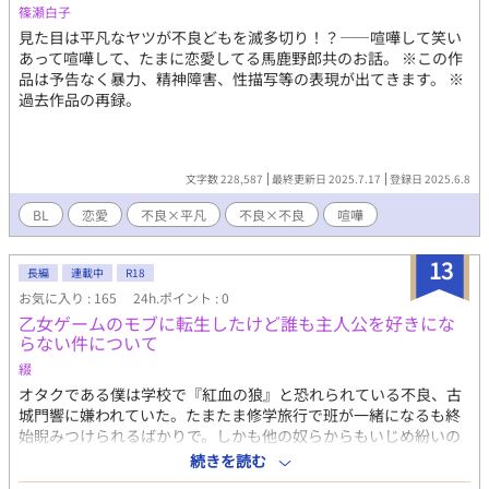
篠瀬白子
見た目は平凡なヤツが不良どもを滅多切り！？――喧嘩して笑い
あって喧嘩して、たまに恋愛してる馬鹿野郎共のお話。 ※この作
品は予告なく暴力、精神障害、性描写等の表現が出てきます。 ※
過去作品の再録。
文字数 228,587
最終更新日 2025.7.17
登録日 2025.6.8
BL
恋愛
不良×平凡
不良×不良
喧嘩
13
長編
連載中
R18
お気に入り : 165
24h.ポイント : 0
乙女ゲームのモブに転生したけど誰も主人公を好きにな
らない件について
綴
オタクである僕は学校で『紅血の狼』と恐れられている不良、古
城門響に嫌われていた。たまたま修学旅行で班が一緒になるも終
始睨みつけられるばかりで。しかも他の奴らからもいじめ紛いの
いじりを受ける始末。そんな辟易する旅行中に突然トラックが僕
続きを読む
めがけて突っ込んできた。だけど古城門が僕に覆い被さり庇って