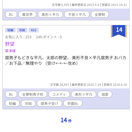
くれて。『あれ？ 僕のこと嫌いじゃなかったの？』。結局のと
文字数 6,559
最終更新日 2023.4.8
登録日 2021.10.31
ころ僕は死んでしまったのだが、乙女ゲームという名の鬱ゲー
『トキメキ☆ 騎士は貴女のもとに』の世界にモブ中のモブ村人F
BL
異世界
美形×平凡
不良×平凡
全寮制
に転生してしまった！！ それにその世界にはロイドという古城
門そっくりの主要キャラがいて。このまま放っておけばロイドは
14
謀反を起こし死んでしまう。結局死んでしまったけれど、彼は僕
短編
完結
R18
の恩人。別人だったとしてもなんとかしてロイドを助けて恩を返
お気に入り : 253
24h.ポイント : 0
したい！！ そう覚悟を決めて僕はゲームの舞台である騎士養成
野望
学校へと入学する。物語だと主要キャラは全員主人公に恋し狂っ
葉津緒
ていく。だけどなんでみんな主人公に目もくれないんだよ！！
腐男子もどきな平凡、太郎の野望。 美形不良×平凡腐男子 おバカ
しかもロイドからなぜここに来たって怒鳴られて前世の古城戸以
／お下品／無理やり （受け←←←攻め）
上に嫌われる始末。もうどうしろってんだよ。ええいままよ、こ
うなったら全員まとめてハッピーエンドにしてやろうじゃない
か！！ ほぼ総愛されで多分王道。途中シリアスにもなるかも。普
通に女の子出てきます。主人公が結構毒舌です。最終的にはロイ
文字数 28,457
最終更新日 2020.7.24
登録日 2018.8.30
ド路線でいきます。
BL
全寮制男子校
コメディ
美形×平凡
溺愛
短編
完結
腐男子受け
学園BL
14
件