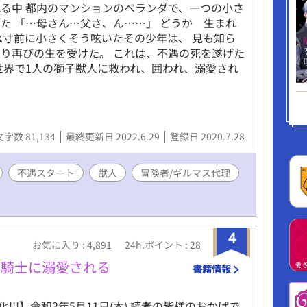
る中 都内のマンションのベランダで、一つの小さ
た 「…母さん…父さ、ん……」 どうか 生まれ
ぬ寸前に小さくそう呟いたその少年は、 見も知ら
り再びの生を受けた。 これは、不遇の死を遂げた
世界で1人の獅子獣人に救われ、囲われ、溺愛され
文字数 81,134
最終更新日 2022.6.29
登録日 2020.7.28
不遇スタート
獣人
冒険者/ギルマス代理
4
お気に入り : 4,891
24h.ポイント : 28
豹騎士に溺愛される
書籍情報
!!!】令和3年5月11日(木) 読者の皆様のおかげで