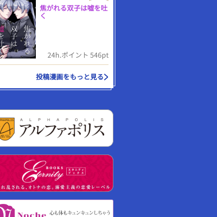
焦がれる双子は嘘を吐
く
24h.ポイント 546pt
投稿漫画をもっと見る