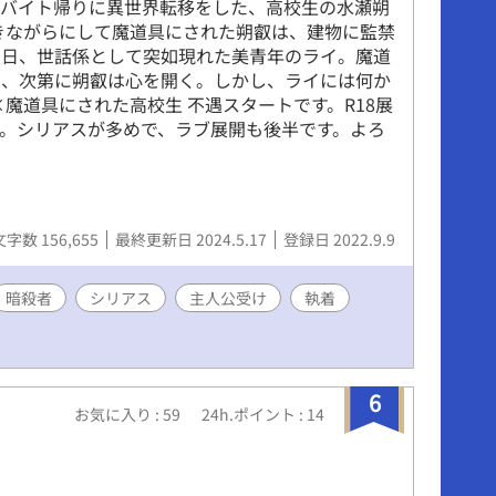
た）バイト帰りに異世界転移をした、高校生の水瀬朔
きながらにして魔道具にされた朔叡は、建物に監禁
る日、世話係として突如現れた美青年のライ。魔道
に、次第に朔叡は心を開く。しかし、ライには何か
魔道具にされた高校生 不遇スタートです。R18展
。シリアスが多めで、ラブ展開も後半です。よろ
文字数 156,655
最終更新日 2024.5.17
登録日 2022.9.9
暗殺者
シリアス
主人公受け
執着
6
お気に入り : 59
24h.ポイント : 14