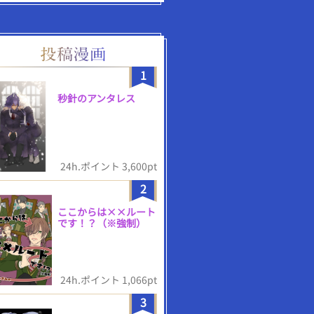
1
秒針のアンタレス
24h.ポイント 3,600pt
2
ここからは××ルート
です！？（※強制）
24h.ポイント 1,066pt
3