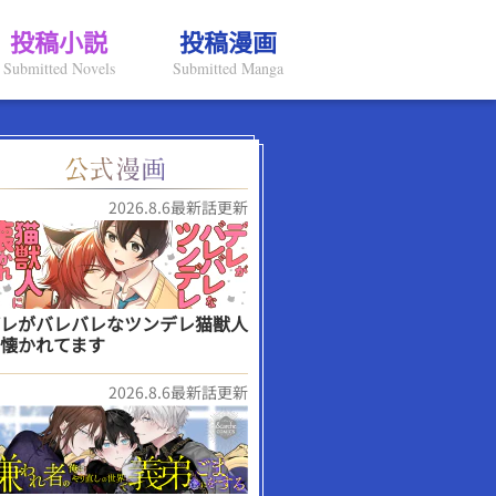
投稿小説
投稿漫画
Submitted Novels
Submitted Manga
2026.8.6最新話更新
レがバレバレなツンデレ猫獣人
懐かれてます
2026.8.6最新話更新