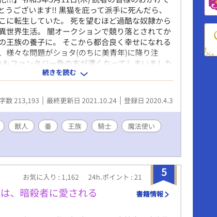
とうございます!! 黒猫を庇って派手に死んだら、
こに転生していた。 死を望むほど過酷な奴隷から
異世界生活。 闇オークションで競り落とされてか
の王族の養子に。 そこから都合良く幸せになれる
、様々な問題がショタ(のちに美青年)に降り注
よりもファンタジー色の方が濃くなってしまいました
続きを読む
とかBLできました(？)… 連載は令和2年12月13
完結致しました。 拙い部分の目立つ作品ですが、楽
たなら幸いです。 Noah
字数 213,193
最終更新日 2021.10.24
登録日 2020.4.3
獣人
番
王族
騎士
魔法使い
5
お気に入り : 1,162
24h.ポイント : 21
僕は、暗殺者に愛される
書籍情報