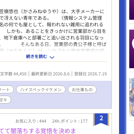
笠嶺悠也（かさみねゆうや）は、大手メーカーに
で冴えない青年である。 〈情報システム管理
名の何でも屋として、報われない雑用に追われる
 しかも、あることをきっかけに営業部から目を
、地下倉庫へと部署ごと追い出される羽目になっ
た。 そんなある日、営業部の貴公子様と呼ば
司（せなれんじ）が、シカゴから欧米営業部の部
続きを読む
也のいる本社へ帰ってきた。 そんな彼に、悠也
ートパソコンを届けに行った。 それをきっかけ
か瀬名から悠也への猛アプローチがはじまった。
文字数 44,450
最終更新日 2026.8.6
登録日 2026.7.19
人分の手作り弁当まで持って。 社内中の憧れで
ペのイケメンが、なぜ自分なんかにーーと悠也は
 それでも、優しくも真っ直ぐな瀬名の想いに、
タート
ハイスペックイケメン
お仕事もの
つ解きほぐされてゆく。 けれど、高校時代に負
甘々
が、恋愛に恐怖を抱かせる。 だからどうして
気持ちを受け入れることができなくて…… 臆病
、営業部の絶対的エースの少しじれったいオフィ
2
お気に入り : 444
24h.ポイント : 177
す。 Ｒ１８には※をつけます。 表紙は、完成
入力してAI生成いたしました。 ストーリー・文
捨てて闇落ちする覚悟を決めま