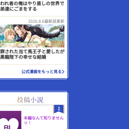
われ者の俺はやり直しの世界で
弟達にごまをする
2026.8.6最新話更新
罪された当て馬王子と愛したが
黒龍陛下の幸せな結婚
公式漫画をもっと見る
1
本編なんて知りません
ッ！