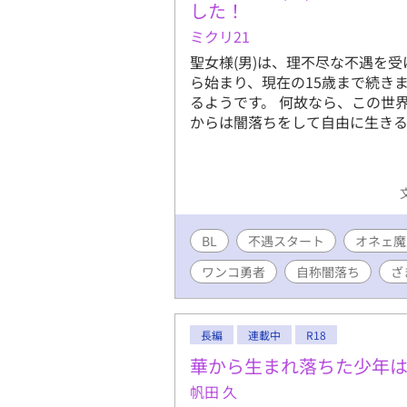
章につきま
した！
だければ幸
ミクリ21
聖女様(男)は、理不尽な不遇を
ら始まり、現在の15歳まで続き
るようです。 何故なら、この世
からは闇落ちをして自由に生きる
BL
不遇スタート
オネェ魔
ワンコ勇者
自称闇落ち
ざ
長編
連載中
R18
華から生まれ落ちた少年
帆田 久