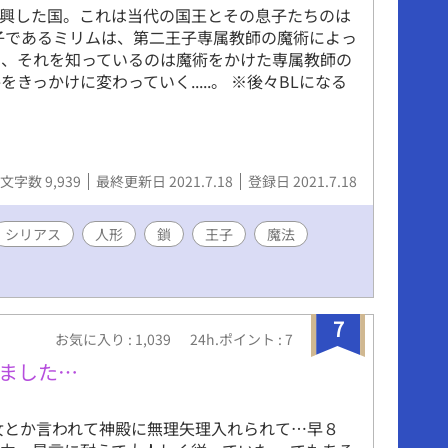
り興した国。これは当代の国王とその息子たちのは
子であるミリムは、第二王子専属教師の魔術によっ
し、それを知っているのは魔術をかけた専属教師の
をきっかけに変わっていく.....。 ※後々BLになる
文字数 9,939
最終更新日 2021.7.18
登録日 2021.7.18
シリアス
人形
鎖
王子
魔法
7
お気に入り : 1,039
24h.ポイント : 7
ました…
女とか言われて神殿に無理矢理入れられて…早８