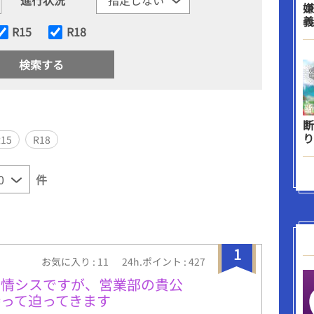
嫌
義
R15
R18
断
り
R15
R18
件
1
お気に入り : 11
24h.ポイント : 427
な情シスですが、営業部の貴公
って迫ってきます