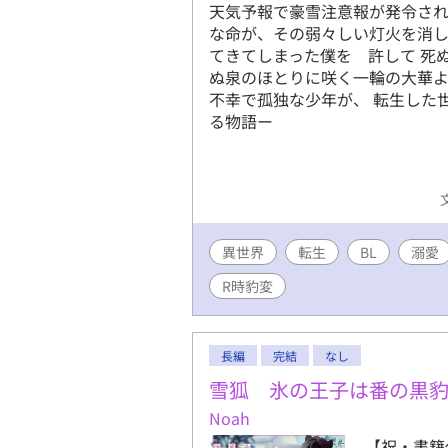
天気予報で豪雪注意報が発令され
な命が、その弱々しい灯火を消し
てきてしまった僕を 許して 死
ぬ泉のほとりに咲く一輪の大華よ
不幸で孤独な少年が、 転生した
る物語ー
異世界
転生
BL
溺愛
R時豹変
長編
完結
なし
雪狐 氷の王子は番の黒
Noah
【祝・書籍化