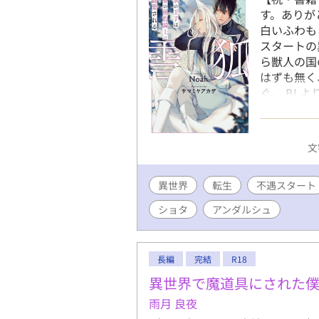
す。ありが
白いふわも
スタートの
ら獣人の国
はずも無く
ぐ。 BL
が、最後に何
日(日)に
しんで頂け
文
異世界
転生
不遇スタート
ショタ
アンダルシュ
長編
完結
R18
異世界で魔道具にされた
雨月 良夜