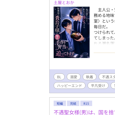
土屋とおか
主人公・
務める地味
室〉という
毎日だ。
つけられて
てしまっ
れる瀬名蓮
長として悠
は新しいノ
に、なぜ
しかも、二
あるハイス
BL
溺愛
執着
困惑する。
不遇ス
心は少しず
ハッピーエンド
平凡受け
った心の傷
も、瀬名の
な陰キャと
短編
完結
R15
スラブで
済の文章を
不遇聖女様(男)は、国を