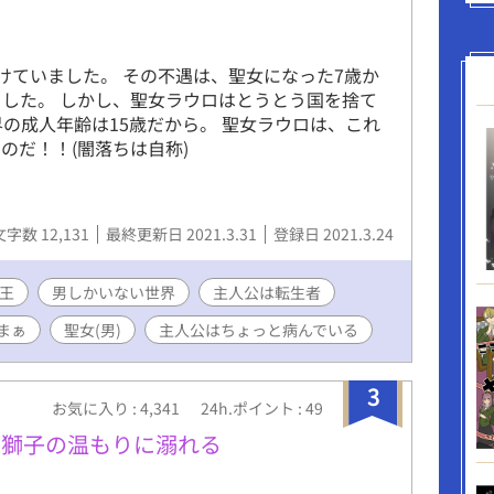
しては、完全自作です。 少しでもお楽しみいた
いです。よろしくお願いいたします！
受けていました。 その不遇は、聖女になった7歳か
ました。 しかし、聖女ラウロはとうとう国を捨て
界の成人年齢は15歳だから。 聖女ラウロは、これ
のだ！！(闇落ちは自称)
文字数 12,131
最終更新日 2021.3.31
登録日 2021.3.24
王
男しかいない世界
主人公は転生者
まぁ
聖女(男)
主人公はちょっと病んでいる
3
お気に入り : 4,341
24h.ポイント : 49
は獅子の温もりに溺れる