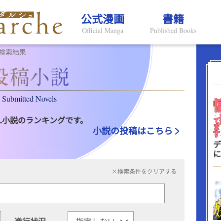
公式漫画
書籍
Official Manga
Published Books
検索結果
Submitted Novels
L小説のランキングです。
小説の投稿はこちら
デ
に
×検索条件をクリアする
進行状況