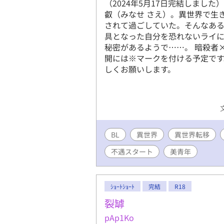
（2024年5月17日完結しまし
叡（みなせ さえ）。異世界で生
されて過ごしていた。そんなあ
具となった自分を恐れないライ
秘密があるようで……。 暗殺者×
開には※マークを付ける予定です
しくお願いします。
BL
異世界
異世界転移
不遇スタート
美青年
ｼｮｰﾄｼｮｰﾄ
完結
R18
裂罅
pAp1Ko