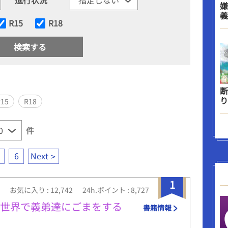
嫌
義
R15
R18
断
り
R15
R18
件
6
Next
1
お気に入り : 12,742
24h.ポイント : 8,727
の世界で義弟達にごまをする
書籍情報