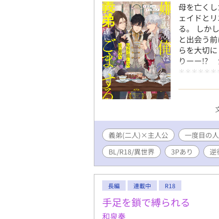
母を亡くし
ェイドとリ
る。 しか
と出会う前
らを大切に
りーー!?
✳︎✳︎✳︎✳︎✳
決定！】 2
すが、書籍
た時の設定
を更新して
は【ジェイ
義弟(二人)×主人公
お願いしま
一度目の人
BL/R18/異世界
3Pあり
逆
長編
連載中
R18
手足を鎖で縛られる
和泉奏