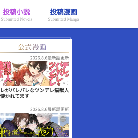
投稿小説
投稿漫画
Submitted Novels
Submitted Manga
2026.8.6最新話更新
レがバレバレなツンデレ猫獣人
懐かれてます
2026.8.6最新話更新