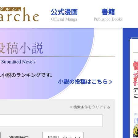
公式漫画
書籍
Official Manga
Published Books
Submitted Novels
L小説のランキングです。
小説の投稿はこちら
デ
に
×検索条件をクリアする
進行状況