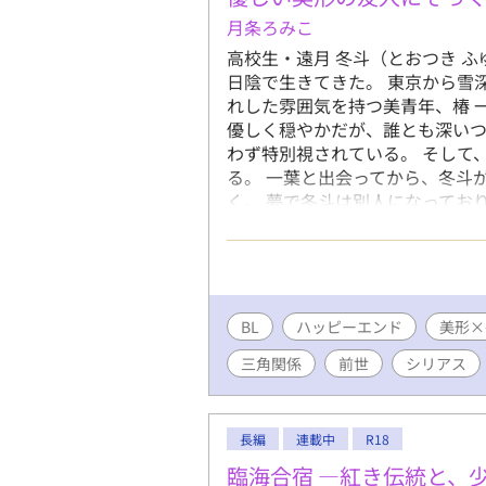
月条ろみこ
高校生・遠月 冬斗（とおつき 
日陰で生きてきた。 東京から雪
れした雰囲気を持つ美青年、椿 
優しく穏やかだが、誰とも深い
わず特別視されている。 そして
る。 一葉と出会ってから、冬斗
く。 夢で冬斗は別人になってお
に迫られている。そして、その男
うごとに密度を増し、やがて現実
ち。 ――抗えない神婚。 ――そ
まっすぐに見つめる。 「綺麗だ
る“蛇神”の伝承。 雪深い閉鎖
BL
ハッピーエンド
美形×
生/神婚/土着信仰/閉鎖村/和風
三角関係
前世
シリアス
直したりします ※題名の後に「※」
エントリー中です。 少しでも面
ると嬉しいです。
長編
連載中
R18
臨海合宿 ―紅き伝統と、