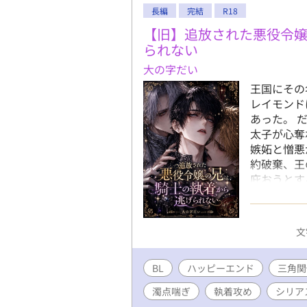
で、最後ま
長編
完結
R18
【旧】追放された悪役令
られない
大の字だい
王国にその
レイモンド
あった。 
太子が心奪
嫉妬と憎悪
約破棄、王
庇おうとす
士団副団長
ヴェル。 
てるは惜し
文
欲を秘めた
の物語が、
BL
ハッピーエンド
※本作は旧
三角関
※完全版と
濁点喘ぎ
執着攻め
シリア