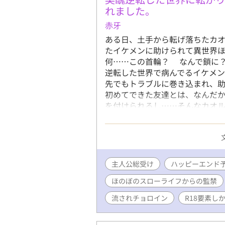
と煽んなっ
れました。
捧げられる
赤牙
いう「殻」
ある日、土手から転げ落ちたカオ
――。 ～
たイケメンに助けられて異世界ほ
【身長】16
何……この首輪？ なんで鎖に？
座） 【
逆転した世界で病んでるイケメン
中性的で
先でもトラブルに巻き込まれ、助
肉質 【
初めてできた友達とは、なんだ
構激し
を付けられるし……そんなカオル
いろいろ
ファンタジー要素はそんなにあり
ゃべる。
ギルドマスター・優しい騎士団
170cm 
人・隣国のアルビノ少年……など
液型】Ｏ型
の総受けのお話です。 R18シー
髪）。
もあります！ 喘ぎ声多めの作品
肌。水泳部
主人公総受け
ハッピーエンド
ます！
お調子者
ほのぼのスローライフからの監禁
カ正直
恋愛にだけ
流されチョロイン
R18要素し
定（ふんど
ください！