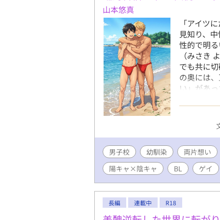
山本悠真
「アイツに
見知り、中
性的で明る
（みさき 
でも共に切
の奥には、
い」があっ
上、決して
ツ特待生の
は、孤島に
陽介は、前
募らせて、
男子校
幼馴染
に苛烈で、
両片想い
鼓動、そし
陽キャ×陰キャ
BL
ゲイ
渇き。 静
けを頼りに
り、重い鎖
長編
連載中
R18
「好き」は
る。 「陽
美醜逆転した世界に転が