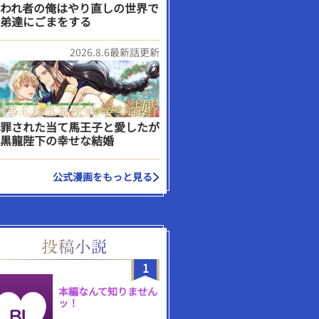
われ者の俺はやり直しの世界で
弟達にごまをする
2026.8.6最新話更新
罪された当て馬王子と愛したが
黒龍陛下の幸せな結婚
公式漫画をもっと見る
1
本編なんて知りません
ッ！