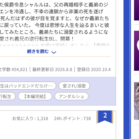
た侯爵令息シャルルは、父の再婚相手と義弟のジ
エンを冷遇し、不幸の連鎖から非業の死を遂げ
し死んだはずの彼が目を覚ますと、なぜか義弟たち
に戻っていた。 今度は悲惨な人生を辿るまいと彼
してみたところ、義弟たちに溺愛されるようにな
 愛され義兄の逆行転生BL、開幕！
︎✳︎✳︎✳︎✳︎✳︎✳︎✳︎✳︎✳︎✳︎✳︎ 本編は完結しました☆ 【書籍化
続きを読む
022年6月13日刊行です(^^) 番外編を投稿していま
化改稿前に投稿していた番外編はweb掲載してい
で書いている場面もあります。 ※いくつか番外編
文字数 454,821
最終更新日 2026.8.8
登録日 2020.10.4
いますが、R7年12月現在更新メインとしているの
ドとリエンのやり直し】の番外編です。 よろしく
す🙇
生はバッドエンドだらけ…
愛され/溺愛
行転生
【本編完結】
アンダルシュ
2
お気に入り : 1,318
24h.ポイント : 738