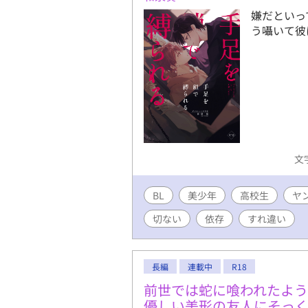
嫌だといっ
う囁いて彼
文字
BL
美少年
高校生
ヤ
切ない
依存
すれ違い
長編
連載中
R18
前世では蛇に喰われたよう
優しい美形の友人にそっ