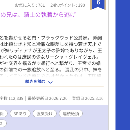
6
でお楽しみいただけます！
お気に入り : 761
24h.ポイント : 390
嬢の兄は、騎士の執着から逃げ
名を轟かせる名門・ブラックウッド公爵家。 嫡男
は比類なき才知と冷徹な眼差しを持つ若き天才で
だが妹リディアナが王太子の許嫁でありながら、王
われたのは庶民の少女リーシャ・グレイヴェル。
が社交界を揺るがす愚行へと繋がり、王宮での婚
の御前での一族追放へと至る。 混乱の只中、妹を
るレイモンドの前に立ちはだかったのは、王国騎
続きを読む
にしてリーシャの異母兄、ヴィンセント・グレイ
琥珀の瞳に嗜虐を宿した彼は言う―― 「この才を捨
い。ゆえに、我が手で飼い馴らそう」 知略と支配
字数 112,839
最終更新日 2026.7.20
登録日 2025.8.16
騎士と、没落した宰相家の天才青年。 耽美と背徳
冷たい鎖と熱い口づけの中で幕を開ける。 ＿＿＿
版です。 ※旧版1~3巻をこちらにまとめました。
係
3Pあり
強気受け
連続絶頂
は展開・描写が一部異なります。
ス