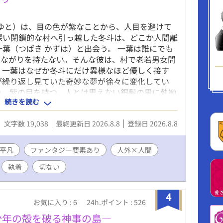
ふゆと）は、目の色が紫なことから、人目を避けて
深い閉鎖的な村へ引っ越した冬斗は、どこか人間離
一葉（つばき かずは）と出会う。 一葉は誰にでも
つながりを持たない。そんな彼は、村で老若男女問
、一葉はなぜか冬斗にだけ異様なほど優しく接す
が繰り返し見ていた奇妙な夢が徐々に変化してい
り、紫の目を持つ、人とは思えない銀髪の男に執拗
続きを読む
は一葉にそっくりだった。 そして、夢は回数を追
をも侵食していく……。 ――引き裂かれた恋人た
文字数 19,038
最終更新日 2026.8.8
登録日 2026.8.8
して“大蛇”に喰われる夢。 一葉は冬斗の紫の瞳を
ね」 「……食べたら、美味しそう」 白泰村に伝わ
村で始まる、千年越しの執着と運命の物語。 輪廻転
平凡
ファンタジー要素あり
人外×人間
幻想ファンタジー ※ちょくちょく推敲しては更新し
執着
切ない
がついている話はR18です fujossy小説大賞に
白いと思っていただけたら、投票で応援してくださ
4
お気に入り : 6
24h.ポイント : 526
少年の殻を破る神事の島―