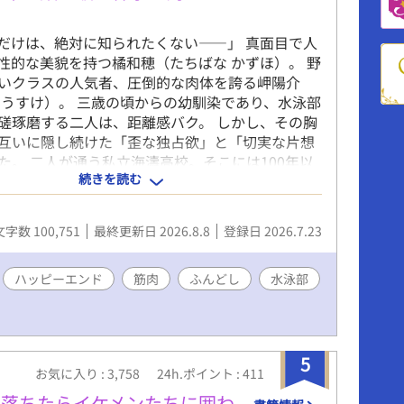
だけは、絶対に知られたくない――」 真面目で人
性的な美貌を持つ橘和穂（たちばな かずほ）。 野
いクラスの人気者、圧倒的な肉体を誇る岬陽介
ようすけ）。 三歳の頃からの幼馴染であり、水泳部
磋琢磨する二人は、距離感バク。 しかし、その胸
互いに隠し続けた「歪な独占欲」と「切実な片想
た。 二人が通う私立海濤高校。そこには100年以
続きを読む
口外することを許されない秘儀があった。 スポー
少年たちが、合宿の際に辿り着く場所――それ
鎮座する「金精様」の社。 両片想いだった和穂と
文字数 100,751
最終更新日 2026.8.8
登録日 2026.7.23
日の秘密の「ふんどし練習」でお互いへの思いを
臨海合宿に臨む。そこで課せられたのは、あまり
官能的な神事だった。 触れ合う素肌の熱、高鳴る
ハッピーエンド
筋肉
ふんどし
水泳部
て互いの「欲」を封じ込められた絶望的なまでの
寂に包まれた社の中で、二人はただ、相手の体温だ
「男」への階段を登っていく。 やがて儀式が終わ
が解き放たれたとき。 極限まで高まった二人の
5
お気に入り : 3,758
24h.ポイント : 411
、もはや誰にも止められない衝動となって爆発す
介のちんこ…早く欲しい…」 「もう、和穂ぉ…ほん
り落ちたらイケメンたちに囲わ