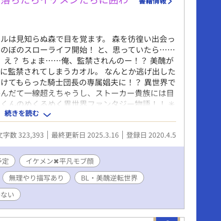
書籍情報
て…俺、マジで余裕ゼロなんだからさ…」 神前で
のは、純潔と、魂を分かち合う初契り。 幼馴染と
が壊れるとき、二人の関係はどこへ向かうのか
ルは見知らぬ森で目を覚ます。 森を彷徨い出会っ
～～～～～～ ＜登場人物＞ ☆橘和穂（主人公）
のぼのスローライフ開始！ と、思っていたら……
5cm 【体重】56kg 【誕生日】11月28日（いて
 え？ ちょま……俺、監禁されんのー！？ 美醜が
血液型】Ａ型 【部活】水泳部 【容姿】黒髪
に監禁されてしまうカオル。 なんとか逃げ出した
整った童顔の美形。 褐色肌で、スリムな筋
けてもらった騎士団長の専属娼夫に！？ 異世界で
性格】真面目で、やや陰キャ。 人見知りが結
かんだて一線超えちゃうし、ストーカー貴族には目
い でも、周りはわりと観察している
くんのめくるめく異世界ファンタジー物語！！ ✳︎
気にするタイプ。 陽介と二人だと、よくし
続きを読む
ません！ 病んでる王子・奥手なSランク冒険者の
 冷静に見えて天然。 ☆岬陽介 【身長】
長・近所の食堂店員・ストーカー貴族・奴隷の半獣
【体重】63kg 【誕生日】8月31日（おとめ座） 【血
文字数 323,393
最終更新日 2025.3.16
登録日 2020.4.5
などなど。 流されチョロインな主人公カオルくん
 【部活】水泳部 【容姿】明るめの茶髪（ほぼ金
ンは予告ないので読む時はご注意を〜 男性妊娠の話
 野性的な顔立ちのイケメン。 褐色
です！ 不定期更新ですがどうぞよろしくお願いし
の１年生では一番筋肉質 【性格】典型的陽キャ。
予定
イケメン✖︎平凡モブ顔
だがすぐテンパる。 裏表のない性格で、バ
無理やり描写あり
BL・美醜逆転世界
。優しい。 割と脊髄反射で生きてる
はむちゃくちゃビビり。 〜〜〜〜〜〜〜 ※特殊設
かない
し、全裸生活、神事など）を含みますのでご注意
 ～～～～～～～ すでに完結まで執筆済みですの