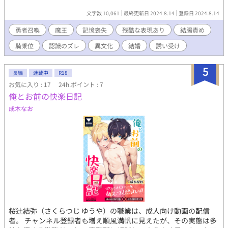
文字数 10,061
最終更新日 2024.8.14
登録日 2024.8.14
勇者召喚
魔王
記憶喪失
残酷な表現あり
結腸責め
騎乗位
認識のズレ
異文化
結婚
誘い受け
5
長編
連載中
R18
お気に入り : 17
24h.ポイント : 7
俺とお前の快楽日記
成木なお
桜辻結弥（さくらつじ ゆうや）の職業は、成人向け動画の配信
者。 チャンネル登録者も増え順風満帆に見えたが、その実態は多