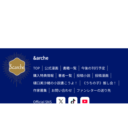
&arche
TOP
公式漫画
書籍一覧
今後の刊行予定
購入特典情報
著者一覧
投稿小説
投稿漫画
樋口美沙緒の小説書こうよ！
《うちの子》推し会！
作家募集
お問い合わせ
ファンレターの送り先
Official SNS
Copyright (C) 2000-2026 AlphaPolis Co.,Ltd. All Rights Reserved.