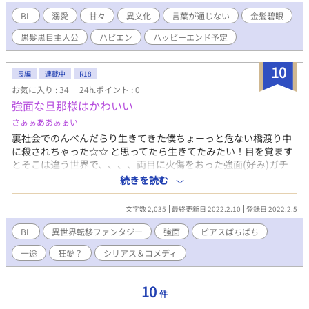
BL
溺愛
甘々
異文化
言葉が通じない
金髪碧眼
黒髪黒目主人公
ハピエン
ハッピーエンド予定
10
長編
連載中
R18
お気に入り : 34
24h.ポイント : 0
強面な旦那様はかわいい
さぁぁああぁぁい
裏社会でのんべんだらり生きてきた僕ちょーっと危ない橋渡り中
に殺されちゃった☆☆ と思ってたら生きてたみたい！目を覚ます
とそこは違う世界で、、、、両目に火傷をおった強面(好み)ガチ
ムチ(好み)トラ耳しっぽ(大勃起)に襲われかけて、、、、、
続きを読む
┈┈┈┈┈┈┈┈┈┈ この私作者様より 受け攻め異論認めない異
文化交流じゃとのことです。 シリアスアリギャグあり 剣と魔法の
文字数 2,035
最終更新日 2022.2.10
登録日 2022.2.5
獣人が嫌われ系な世界観でお送りします。 私の作品にしては珍し
く総丸々ないです。一途系ですどす黒いですが
BL
異世界転移ファンタジー
強面
ピアスばちばち
一途
狂愛？
シリアス＆コメディ
10
件