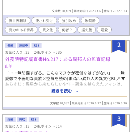
文字数 10,469
最終更新日 2023.4.6
登録日 2022.5.23
異世界転移
流され受け
強引攻め
軟禁婚
魔力のある世界
異文化
何者？
据え膳
溺愛
2
長編
連載中
R18
お気に入り : 33
24h.ポイント : 85
外務院特記調査書No.217：ある異邦人の監査記録
山羊
「……無防備すぎる。こんなマヌケが密偵なはずがない」——無
愛想で不器用な貴族×空気を読め(ま)ない異邦人の異文化BL🪄 ▼
あらすじ：異星から来たらしい少年・碧生を捕らえたフィンは、
彼の監視と調査を命じられる。 職務の一環として淡々と対応する
続きを読む
が、少年の人なつっこさやあまりの危機意識のなさに、次第にペ
ースを崩されていくフィン。 監視対象、異邦人、国家機密。そう
文字数 10,989
最終更新日 2026.6.27
登録日 2026.6.26
扱うべき相手のはずなのに、フィンの記録にはしだいに余計な観
察が増えていき—— 「ゆきどけのいちばんぼし」フィン視点の物
3
語です。
短編
完結
R18
お気に入り : 13
24h.ポイント : 14