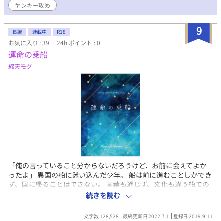
ヤンキー攻め
ルディアでの奇妙な契約生活は、少しずつ距離と信頼を育んでい
く―― ◯ヘルディア ヘルディアは異世界パートナーとの交流が文
化として活発な多種族都市で、日常的な異世界交流が行われる一
9
長編
連載中
R18
方で夜間や裏通りは少し治安が悪めの街である。 ◯登場人物 💛リ
お気に入り : 39
24h.ポイント : 0
ューキ(平凡ヤンキー) 24歳 表向きは強気で不良っぽいが、内心は
運命の乗船
甘え下手で寂しがりやで心優しい。 両親が忙しく幼少期から自立
を強いられた。 平凡な日常に飽きていて、刺激を求めるタイプ。
綿天モグ
色んなことに興味津々で少し浮気性気質。異世界や非日常に巻き
込まれることにワクワクする 👿ファナス(エリートインキュバス)
年齢：外見30代前半(悪魔族の為不明) 性格：超真面目で知識豊
富。駆け引き上手で無自覚に相手を翻弄することもあるが本人は
至って真面目。インキュバスの世間的なイメージに反対してい
る。 営業の契約・ビジネスのプロでマッチング召喚を契約に繋げ
たり積極的に行う。 基本はビジネス契約を提案するがリューキに
はなぜか個人契約でレンタル彼氏をしているという嘘をついた。
「俺の言っていること分からないだろうけど、お前に会えてよか
ったよ」 異国の船に迷い込んだ少年。 船は前に進むことしかでき
ず、国に帰ることはできない。 言葉も通じず、文化も違う船での
生活に戸惑いながらも、船員に心を開いていく。 金髪碧眼青年 ｘ
続きを読む
黒髪黒目少年 文化・言語の壁を越えて溺愛されるお話。 （シリア
ス時々お転婆っこ登場）
文字数 128,528
最終更新日 2022.7.1
登録日 2019.9.11