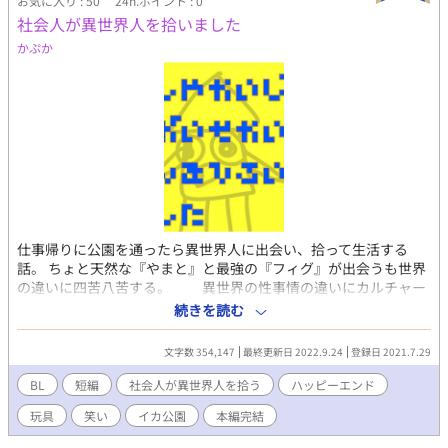
お気に入り : 50
24h.ポイント : 0
社会人が異世界人を拾いました
かぷか
仕事帰りに公園を通ったら異世界人に出会い、拾って生活する
話。 ちょと天然な『やまと』と最強の『フィグ』が出会うも世界
の違いに四苦八苦する。 異世界の性事情の違いにカルチャー
ショックを受けるも惹かれていく。 異文化交流の話です。 暇つぶ
続きを読む
しにどうぞ。 本編は完結しました。 が、気が向いたら続きを書き
ます。
文字数 354,147
最終更新日 2022.9.24
登録日 2021.7.29
BL
短編
社会人が異世界人を拾う
ハッピーエンド
玩具
笑い
イカ公園
本編完結