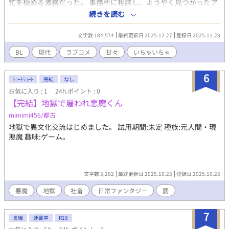
忙を極める激務だった。 事務所に相談し、ようやく見つかったア
シスタント候補。 しかし、面接当日に現れたのは、黒塗りの高級
続きを読む
車で乗り付けた、キラキラ輝く金髪碧眼の美少年――エリアスだ
った。 「貴方を振り向かせるために来たんです。ボクに恋してく
文字数 184,574
最終更新日 2025.12.27
登録日 2025.11.28
れませんか？」 仕事は完璧、恋には超積極的でグイグイくる貴族
との物語が今始まる！ 性に奔放なようでいて実はウブな配信者
BL
現代
ラブコメ
甘々
いちゃいちゃ
と、上品な見た目に反して恋には肉食な貴族の少年が繰り広げ
る、異文化交流ラブコメディ。 体から始まる関係も、アリ……か
6
も？ ♦ ♦ ♦ 【おすすめポイント】 ✓配信者×熱狂的ファン ✓
ｼｮｰﾄｼｮｰﾄ
完結
なし
美形×美形カップル ✓オフィス（自宅）ラブ ✓天然たらしなワン
お気に入り : 1
24h.ポイント : 0
コ系受け ✓不器用で照れ屋な攻め ✓異文化交流ラブコメディ ✓濃
【完結】地獄で雇われ悪魔くん
厚イチャラブセックス ♦ ♦ ♦ 本作は、各種小説投稿サイトで
mimimi456/都古
最後まで無料でお読みいただけます。 もし、「もっと応援した
地獄で異文化交流はじめました。 試用期間:未定 種族:元人間・現
い！」「まとめて読みたい！」と思っていただけましたら、
悪魔 趣味:ゲーム。
DLsite、FANZA、BOOTHで電子書籍版の購入をご検討いただけま
すと幸いです。 電子書籍版には、Web未公開の書き下ろしオマケ
小説とWeb未公開の高画質な挿絵を収録しています。 ▼販売ペー
ジはこちら ・DLSite
文字数 3,262
最終更新日 2025.10.23
登録日 2025.10.23
https://www.dlsite.com/bl/work/=/product_id/RJ01504933.html
・FANZA
悪魔
地獄
社畜
日常ファンタジー
罰
https://lovecul.dmm.co.jp/bl/-/detail/=/cid=d_699516/ ・
BOOTH https://sentansha.booth.pm/
7
長編
連載中
R18