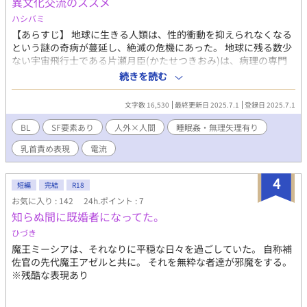
異文化交流のススメ
ハシバミ
【あらすじ】 地球に生きる人類は、性的衝動を抑えられなくなる
という謎の奇病が蔓延し、絶滅の危機にあった。 地球に残る数少
ない宇宙飛行士である片瀬月臣(かたせつきおみ)は、病理の専門
家であり恩師でもある柾木悠(まさきゆう)の原因究明の結果、奇
続きを読む
病をもたらす原因のウイルスが飛来されていると推察されるネメ
シス星に出立することになる。 ネメシス星への旅は順調であった
文字数 16,530
最終更新日 2025.7.1
登録日 2025.7.1
が、冷凍睡眠中に宇宙に漂う、知恵あるナノ微粒子が宇宙船に潜
り込み、人間とナノ微粒子が出会ってしまう。 ------ 色々書いてま
BL
SF要素あり
人外×人間
睡眠姦・無理矢理有り
すが、人外×人間+睡眠○+寸止め+電流責めなどがあるちょっと
乳首責め表現
電流
SF風味の話です！
4
短編
完結
R18
お気に入り : 142
24h.ポイント : 7
知らぬ間に既婚者になってた。
ひづき
魔王ミーシアは、それなりに平穏な日々を過ごしていた。 自称補
佐官の先代魔王アゼルと共に。 それを無粋な者達が邪魔をする。
※残酷な表現あり