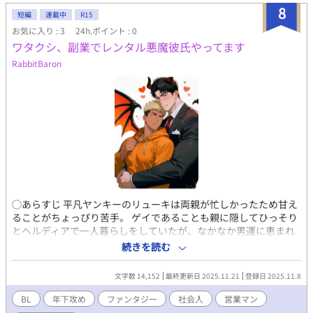
8
短編
連載中
R15
お気に入り : 3
24h.ポイント : 0
ワタクシ、副業でレンタル悪魔彼氏やってます
RabbitBaron
◯あらすじ 平凡ヤンキーのリューキは両親が忙しかったため甘え
ることがちょっぴり苦手。 ゲイであることも親に隠してひっそり
とヘルディアで一人暮らしをしていたが、なかなか男運に恵まれ
なかった。 彼氏欲しさに異世界召喚に手をかけることにし、エリ
続きを読む
ートインキュバスであるファナスとのマッチング召喚にする成功
するが…？ ファナスは普段は悪魔営業で働く営業マンでビジネス
文字数 14,152
最終更新日 2025.11.21
登録日 2025.11.8
契約のみのマッチングであった。しかし、なぜか「個人契約なら
レンタル彼氏もします」と営業をかけてくる。 甘え下手なリュー
BL
年下攻め
ファンタジー
社会人
営業マン
キと余裕たっぷりのファナス、異種族や異文化が交錯する都市ヘ