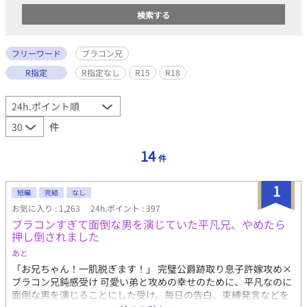
フリーワード
ブラコン兄
R指定
R指定なし
R15
R18
件
14
件
1
短編
完結
なし
お気に入り : 1,263
24h.ポイント : 397
ブラコンすぎて面倒な男を演じていた平凡兄、やめたら
押し倒されました
あと
「お兄ちゃん！一肌脱ぎます！」 完璧公爵跡取り息子許嫁攻め×
ブラコン兄鈍感受け 可愛い弟と攻めの幸せのために、平凡なのに
面倒な男を演じることにした受け。毎日の告白、束縛発言などを