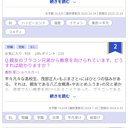
繰り広げ、上手くいきそうになったため、やめたら、なんと…？
続きを読む
攻め:ヴィクター・ローレンツ 受け:リアム・グレイソン 弟:リチャ
ード・グレイソン pixivにも投稿しています。 ひよったら消しま
文字数 10,425
最終更新日 2025.10.24
登録日 2025.10.24
す。 誤字脱字はサイレント修正します。 また、内容もサイレン
ト修正する時もあります。 定期的にタグも整理します。 批判・
BL
ハッピーエンド
溺愛
イケメン
美形×平凡
中傷コメントはお控えください。 見つけ次第削除いたします。
コメディ
2
短編
完結
なし
お気に入り : 939
24h.ポイント : 120
Q.親友のブラコン兄弟から敵意を向けられています。どう
すれば助かりますか？
書鈴 夏(ショベルカー)
平々凡々な高校生、茂部正人«もぶまさと»にはひとつの悩みがあ
る。 それは、親友である八乙女楓真«やおとめふうま»の兄と弟か
ら、尋常でない敵意を向けられることであった。ブラコンである
彼らは、大切な彼と仲良くしている茂部を警戒しているのだ──
続きを読む
そう考える茂部は悩みつつも、楓真と仲を深めていく。 友達関係
を続けるため、たまに折れそうにもなるけど圧には負けない！！
文字数 73,654
最終更新日 2024.7.28
登録日 2024.6.25
頑張れ、茂部！！ なお、兄弟は三人とも好意を茂部に向けている
ものとする。 7/28 一度完結しました。小ネタなど書けたら追加し
BL
短編
学園
日常
平凡受け
総受け
ていきたいと思います。