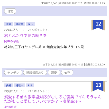
文字数 25,645
最終更新日 2017.2.7
登録日 2016.11.29
日常
12
長編
連載中
なし
お気に入り : 19
24h.ポイント : 0
君とふたりで夢の続きを
阿吽の呼吸
絶対的王子様ヤンデレ弟 × 無自覚美少年ブラコン兄
文字数 9,925
最終更新日 2023.4.15
登録日 2023.3.29
ヤンデレ
近親相姦あり
溺愛
依存
13
長編
連載中
R18
お気に入り : 15
24h.ポイント : 0
溺愛する弟の激辛塩対応がむしろご褒美でイキそうなん
だがもっと愛していいですか？〜咲蘭side〜
よつば 綴