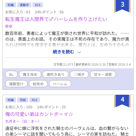
3
短編
連載中
R18
お気に入り : 63
24h.ポイント : 56
転生魔王は人間界で♂ハーレムを作り上げたい
柴傘
数百年前、勇者によって魔王が倒され世界に平和が訪れた。 ……
のは、表面上のお話。 その実魔王は不死の存在であり、魔力が満
ちれば何時でも復活する事が出来る。 魔力とは、生命力そのもの
である。魔王だけは他者から魔力を吸い上げる事が出来、その中
続きを読む
でも最も効率がいいのは性交……そう、セックスだ。 シュレン公
爵家の次男に生まれたヨハネスには、前世の記憶がある。自分は
文字数 21,973
最終更新日 2026.5.30
登録日 2026.5.4
この国の御伽噺などで語り継がれる魔王その人であった。 ヨハネ
スは決意する。今世こそ、勇者に邪魔される事なく己の野望を叶
BL
魔王攻め
潮吹きあり
♡喘ぎ
甘々・溺愛
えると。 ヨハネスの野望は自分好みの男を何人も侍らせ、自分の
複数受け
総攻め
ハーレム
為だけの♂ハーレムを作り上げることだった！ 「気持ちよくなれ
るし、魔力も十分回収できる。私の♂ハーレムは趣味と実益を兼
ねた最高の楽園だ」 公爵家の次男に転生したクール系魔王×ブラ
4
短編
完結
R18
コン兄、マゾ執事、ツンデレ俺様令息、堅物一途虎獣人騎
お気に入り : 160
24h.ポイント : 35
士、？？？ R18描写のある話にはタイトルに※が付きます。 小ス
俺の可愛い弟はカントボーイ☆
カ、潮吹き、スパンキング要素を含みます。 頭弱めあほえろなの
で特に設定に深い意味はありません。前提で愛はあります。
丸井まー（旧：まー）
遠征中に嫁に浮気をされた騎士のパーヴェルは、血の繋がらない
の弟シーマに話を聞いてもらう為に、シーマの家を訪ねた。 騎士