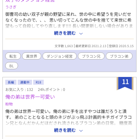
ジなどはコチラへ💌 https://ofuse.me/e/32936
うさぎ
御曹司の幼い双子が親の野望に呆れ、世の中に希望うを見いだせ
なくなったので、、、 思い切ってこんな世の中を捨てて来世に希
望もって自殺してやり直します‼‼ 長い間更新しない場合がありま
す。 小説の更新は不定期ですが気長に付き合ってもらえれば幸い
続きを読む
です！
文字数 1,663
最終更新日 2021.2.13
登録日 2020.5.15
転生
異世界
ダンジョン経営
ブラコン兄
ブラコン弟
BL
11
長編
連載中
R18
お気に入り : 132
24h.ポイント : 0
俺の弟は世界一可愛い
粉物
俺の弟は世界一可愛い。俺の弟に手を出すやつは誰だろうと潰
す。 弟のこととなると頭のネジがぶっ飛ぶ計画的キチガイブラコ
ン兄となんだかんだほだされ流されるブラコン弟の日常。 糖度高
めにする予定です。 兄視点と弟視点が入れ替わります。 突然濡れ
続きを読む
場の描写が入ることがあります。お気をつけください。