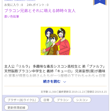
お気に入り : 8
24h.ポイント : 0
ブラコン兄弟とそれに萌える姉時々友人
蒼い色鉛筆
主人公「リルラ」 多趣味な毒舌シスコン高校生と 弟「プァルフ」
天然脳筋ブラコン中学生と 義姉「キューロ」 兄弟妄想(腐)が趣味
の 家事が得意なお姉さんたちが一つ屋根の下でわちゃわちゃ日常
を過ごしている物語です。あと時々友人。 ブラザー(B)ライク(L)
続きを読む
です 初投稿になります 拙作ですが楽しんで頂けると幸いです 読ん
で下さってありがとうございます。 只今更新停滞前線でございま
文字数 11,568
最終更新日 2019.11.23
登録日 2019.8.15
す。
ブラザー(B)ライク(L)
日常
ブラコン
シスコン
更新停滞前線