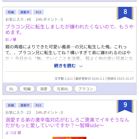
8
短編
連載中
R18
お気に入り : 48
24h.ポイント : 0
ブラコン兄に転生しましたが嫌われたくないので、もうや
めます。
彩ノ華
親の再婚によりできた可愛い義弟…の兄に転生した俺。これっ
て、、ブラコン兄に転生してね？構いすぎて弟に嫌われるのはや
だ！ 今日から〝無〟でいくことを決意。 程よく仲の良い兄弟にな
れればいい…そう思っていたのに何やら弟の様子がおかしいよう
続きを読む
な？？ 弟×兄 ※ゆるゆる更新 ※素人作品 ※R18は保険
文字数 2,011
最終更新日 2026.2.1
登録日 2025.10.27
BL
短編
溺愛
兄弟BL
ブラコン
9
長編
連載中
R18
お気に入り : 23
24h.ポイント : 0
溺愛する弟の激辛塩対応がむしろご褒美でイキそうなん
だがもっと愛していいですか？〜智輝side〜
よつば 綴