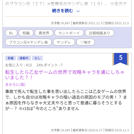
のブラコン兄（２７）✕医療兵のヤンデレ弟（１９）。 ※全力で
カントボーイです！ちんこはないです！血の繋がらない兄弟の近
続きを読む
親相姦です。♡喘ぎです。 ※ムーンライトノベルズさんでも公開
しております。
文字数 10,867
最終更新日 2021.11.5
登録日 2021.11.5
BL
短編
異世界
カントボーイ
近親相姦あり
ブラコン兄✕ヤンデレ弟
ヤンデレ
♡喘ぎ
5
長編
連載中
なし
お気に入り : 415
24h.ポイント : 7
転生したら乙女ゲームの世界で攻略キャラを虜にしちゃ
いました？！
まかろに(仮)
事故で死んで転生した事を思い出したらここは乙女ゲームの世界
で、しかも自分は攻略キャラの暗い過去の原因のモブの男！？ ま
ぁ原因を作らなきゃ大丈夫やろと思って普通に暮らそうとする
が…？ ※r18は"今のところ"ありません
文字数 19,085
最終更新日 2020.6.27
登録日 2019.11.3