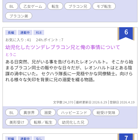
BL
乙女ゲーム
転生
ブラコン兄
モブ転生
ブラコン弟
6
長編
連載中
R18
お気に入り : 41
24h.ポイント : 7
幼児化したツンデレブラコン兄と俺の事情について
とうこ
ある日突然、兄がいる事を告げられたレオンハルト。 そこから始
まるブラコン同士の賑やかな日々だが、レオンハルトはとある陰
謀の渦中にいた。 セクハラ隊長に一見穏やかな同僚騎士。向けら
れる様々な矢印を背景に兄の溺愛を綴る物語。
文字数 24,370
最終更新日 2026.6.29
登録日 2026.4.19
BL
異世界
溺愛
ハッピーエンド
総受け気味
美形受け
転移／転生
幼児化した兄
7
短編
連載中
なし