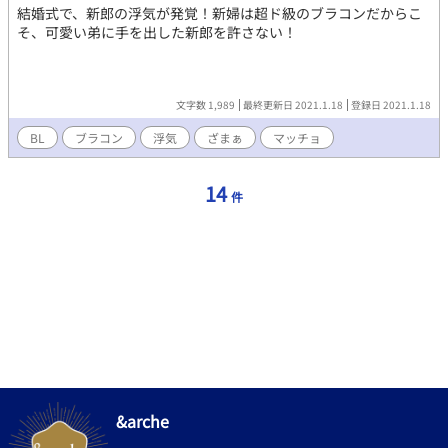
間に書いていくので、更新はものすごく不定期かつ亀更新になり
結婚式で、新郎の浮気が発覚！新婦は超ド級のブラコンだからこ
ます。 更新の際は、Xとブルスカでお知らせ致します。 匿名での
そ、可愛い弟に手を出した新郎を許さない！
感想やメッセージなどはコチラへ💌 https://ofuse.me/e/32936
文字数 1,989
最終更新日 2021.1.18
登録日 2021.1.18
BL
ブラコン
浮気
ざまぁ
マッチョ
14
件
&arche