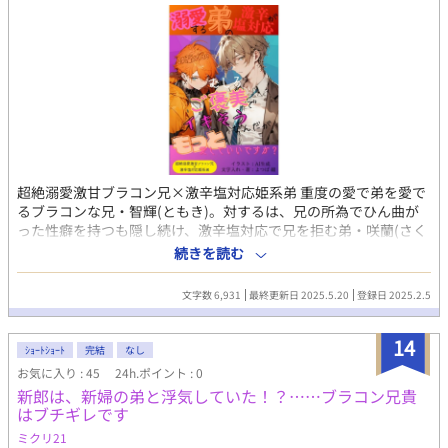
超絶溺愛激甘ブラコン兄×激辛塩対応姫系弟 重度の愛で弟を愛で
るブラコンな兄・智輝(ともき)。対するは、兄の所為でひん曲が
った性癖を持つも隠し続け、激辛塩対応で兄を拒む弟・咲蘭(さく
ら)。 蝶よ花よと大切にブラコンされ続けた咲蘭は、兄の従順なお
続きを読む
姫様だった。それがブチ壊されたのは、咲蘭が中1の夏。ある日を
境に、お兄ちゃんから兄貴呼びに変わり塩対応が始まる。 それで
文字数 6,931
最終更新日 2025.5.20
登録日 2025.2.5
もめげない智輝は、咲蘭を我がモノにするため全力を尽くし、毎
日毎夜毎時毎秒愛でて愛でて愛でまくる。 ってな感じの兄に愛さ
14
れてる咲蘭視点のお話。まずは、メインの智輝sideをお楽しみく
ｼｮｰﾄｼｮｰﾄ
完結
なし
ださい。
お気に入り : 45
24h.ポイント : 0
https://www.alphapolis.co.jp/novel/178160282/412928038 智
新郎は、新婦の弟と浮気していた！？……ブラコン兄貴
輝(兄)sideと咲蘭(弟)sideを交互に更新する感じ··かな‎🤔 2作体制
はブチギレです
で挑みます。深夜テンションの勢いで何始めてんだなんて野暮な
コトは言わないでね🙊💕︎ ※息抜きや気分転換、連載を執筆する合
ミクリ21