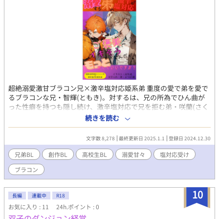
超絶溺愛激甘ブラコン兄×激辛塩対応姫系弟 重度の愛で弟を愛で
るブラコンな兄・智輝(ともき)。対するは、兄の所為でひん曲が
った性癖を持つも隠し続け、激辛塩対応で兄を拒む弟・咲蘭(さく
ら)。 蝶よ花よと大切にブラコンされ続けた咲蘭は、兄の従順なお
続きを読む
姫様だった。それがブチ壊されたのは、咲蘭が中1の夏。ある日を
境に、お兄ちゃんから兄貴呼びに変わり塩対応が始まる。 それで
文字数 8,278
最終更新日 2025.1.1
登録日 2024.12.30
もめげない智輝は、咲蘭を我がモノにするため全力を尽くし、毎
日毎夜毎時毎秒愛でて愛でて愛でまくる。 智輝目線の話。対の咲
兄弟BL
創作BL
高校生BL
溺愛甘々
塩対応受け
蘭sideも合わせてお楽しみください🤗✨ まずは兄・智輝sideから
ブラコン
の公開になります 2話まで公開後、弟・咲蘭sideを公開します ア
ホBL好きな方は、是非ご賞味ください🔖*゜ お気に召しました
ら、お気に入り登録・感想頂けるとめちゃくちゃ励みになります
10
長編
連載中
R18
🤗✨ ※息抜きや気分転換、連載を執筆する合間に書いていくの
お気に入り : 11
24h.ポイント : 0
で、更新はものすごく不定期かつ亀更新になります。 更新の際
双子のダンジョン経営
は、Xとブルスカでお知らせ致します。 匿名での感想やメッセー