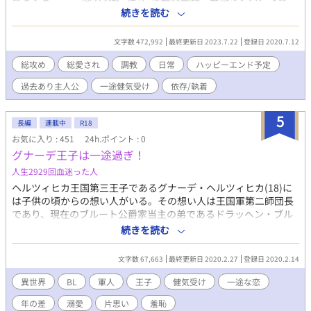
る。 あたら整った容姿に酷薄な笑みを浮かべて他人の人生を狂
続きを読む
わせる〝人間らしさ〟の欠如した破滅主義。 本能性破綻人間。
されど人を誑かすことにかけては魔性と疑う、きっと呪いの生き
文字数 472,992
最終更新日 2023.7.22
登録日 2020.7.12
人形。自分でもそう思う。 気ままに他人を弄ぶ。 都合やルー
ルは笑顔で無視する。 全てを許容し、全てを拒絶する。 誰
総攻め
総愛され
調教
日常
ハッピーエンド予定
にもなにも求めないが、与えられたものは平気で突っ撥ねる。
過去あり主人公
一途健気受け
依存/執着
そんな彼に──狂おしいほど本気で恋をする男たちがいた。 「勝
手に求めて勝手に失望して、愛だの恋だの、独りよがりで呆れる
ぜ」 愛で歪んだド一途サイコ気味クズ主人公とその主人公を愛
5
長編
連載中
R18
し続けた５人の男たちの愛と恋と心の話。 ※総攻め（主人公‪×‬５
お気に入り : 451
24h.ポイント : 0
人） 攻め：破滅主義クズ主人公 受け：尽くし系泣き虫男前リ
グナーデ王子は一途過ぎ！
ーマン ヤン気味イカレド執着親友 ド依存エロ系
バンドマン 元男娼苦労人爽やか学生 忠実下僕系
人生2929回血迷った人
鉄仮面社長 ■感情壊れ気味な歪みクズ主人公‪×‬主人公爆愛の健気
ヘルツィヒカ王国第三王子であるグナーデ・ヘルツィヒカ(18)に
で一途で依存気味な男５人 ■最初：主人公（‪✕‬）←←←受け 最
は子供の頃からの想い人がいる。その想い人は王国軍第二師団長
後：主人公（→‪×∞）←←←受け ■相互溺愛ハッピーエンド
であり、現在のブルート公爵家当主の弟であるドラッヘン・ブル
ート。ドラッヘンに近づくためグナーデは王国軍に入団するが、
続きを読む
彼には好きな人がいてその人は自分の双子の姉であるメルツェス
だという。それでも諦めきれないグナーデは必死にアピールを開
文字数 67,663
最終更新日 2020.2.27
登録日 2020.2.14
始するが──────── 第二師団長(31歳)×第二師団所属の第
三王子(18歳) 第三王子グナーデの片思い一途健気受けからの最終
異世界
BL
軍人
王子
健気受け
一途な恋
的に溺愛攻めの予定です。 ※ムーンライトノベルズ様でも投稿さ
年の差
溺愛
片思い
羞恥
せて頂いております。 ※予告無く性描写が入ります。というか、