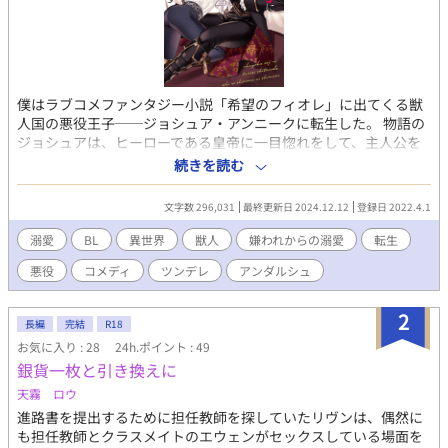
僕はラブコメファンタジー小説「希望のフィオレ」に出てくる獣
人国の悪役王子──ジョシュア・アンニークに転生した。 物語の
ジョシュアは、ヒーローである皇帝に一目惚れをして、主人公を
皇后の座から引きずり下ろそうとした性悪王子。 だけど、僕は違
続きを読む
う。 なんせ僕の推しは、物語の主人公に想いを寄せている、ベル
デ大公だからだ！ どんなときも主人公を想い、守り、何年も一途
文字数 296,031
最終更新日 2024.12.12
登録日 2022.4.1
に愛したのに、ぽっとで弟に想い人をかっさらわれるわ、最後は
死亡エンドだわ……あんまりだろう！ だから僕は決意した。 ──
溺愛
BL
異世界
獣人
嫌われからの溺愛
転生
僕が大公を幸せにしたらいいじゃん、と。 大公の死亡フラグを折
悪役
コメディ
ツンデレ
アンダルシュ
り幸せにするため、とある契約をもちかけた僕は、ある秘密を抱
えて推し活に励むことになったのだけれど……。 --------------------
--------- ツンデレ無愛想攻めと、不遜な一途健気受けです。 最初の
2
長編
完結
R18
説明回のみはすれ違いや嫌われですが、 第３章からラブコメ・ギ
お気に入り : 28
24h.ポイント : 49
ャグテイストな雰囲気になります。 前半 攻め←←←←←←←←受
銀貨一枚と引き換えに
け 後半 攻め→→→→→→→→受け みたいな感じで溺愛度たっぷ
りになる予定です。 また、異種族がいるため男性妊娠が可能な世
天霧 ロウ
界となっています。 ----------------------------- ※ムーンライトにも掲
進路書を提出するために担任教師を探していたリヴンは、偶然に
載していますが、先行公開はこちらです。
も担任教師とクラスメイトのエウェンがセックスしている場面を