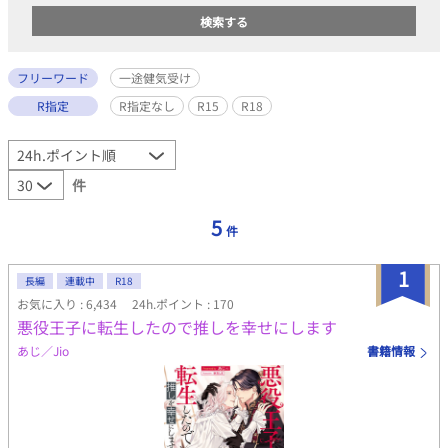
フリーワード
一途健気受け
R指定
R指定なし
R15
R18
件
5
件
1
長編
連載中
R18
お気に入り : 6,434
24h.ポイント : 170
悪役王子に転生したので推しを幸せにします
あじ／Jio
書籍情報