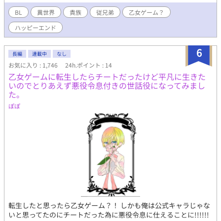
日々。 そんな時、今年の新入生として学園に入学してきた男爵令
嬢が・・・。 エロ有の少女漫画っぽい感じを目指してみました。
BL
異世界
貴族
従兄弟
乙女ゲーム？
（あくまでも目指しただけ）
ハッピーエンド
6
長編
連載中
なし
お気に入り : 1,746
24h.ポイント : 14
乙女ゲームに転生したらチートだったけど平凡に生きた
いのでとりあえず悪役令息付きの世話役になってみまし
た。
ぽぽ
転生したと思ったら乙女ゲーム？！ しかも俺は公式キャラじゃな
いと思ってたのにチートだった為に悪役令息に仕えることに!!!!!!