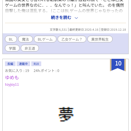
ゲームの世界なのに．．．なんでっ！」と叫んでいた。 のを偶然
目撃した俺は混乱する。 (ここはBLゲームの世界じゃなかったの
か．．．？) ＊＊＊ 「BLゲームの世界．．．？」 と同じ世界線で
続きを読む
す。NLですがよろしければどうぞ
文字数 6,531
最終更新日 2020.4.16
登録日 2019.12.18
BL
魔法
BLゲーム
乙女ゲーム？
異世界転生
学園
非王道
10
長編
連載中
R18
お気に入り : 19
24h.ポイント : 0
ゆめも
toyjoy11