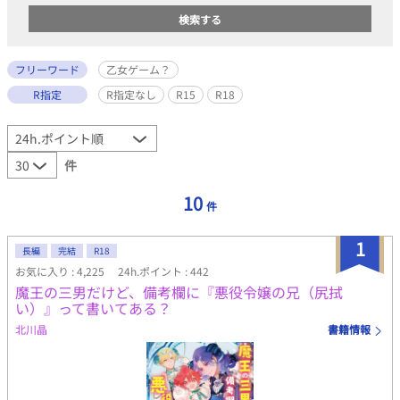
フリーワード
乙女ゲーム？
R指定
R指定なし
R15
R18
件
10
件
1
長編
完結
R18
お気に入り : 4,225
24h.ポイント : 442
魔王の三男だけど、備考欄に『悪役令嬢の兄（尻拭
い）』って書いてある？
北川晶
書籍情報