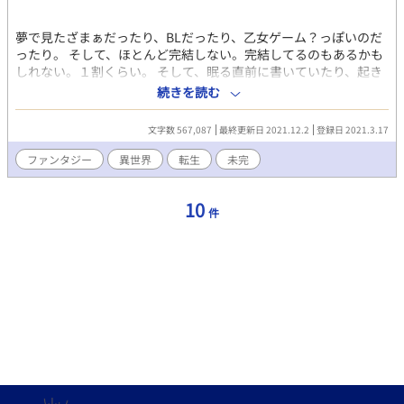
夢で見たざまぁだったり、BLだったり、乙女ゲーム？っぽいのだ
ったり。 そして、ほとんど完結しない。完結してるのもあるかも
しれない。１割くらい。 そして、眠る直前に書いていたり、起き
てすぐに書いてたりするからかなり中途半端。 寝ぼけてるから誤
続きを読む
字脱字大目。 だって、夢だから。 だから、夢メモ略してゆめも。
BLが含まれているものがあるので念のため、カテゴリにBLを入れ
文字数 567,087
最終更新日 2021.12.2
登録日 2021.3.17
てます。全年齢の方が多いけれど、R18もあるかもしれないので、
念のため、R１８指定にしてます。
ファンタジー
異世界
転生
未完
10
件