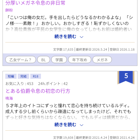
分厚いメガネ令息の非日常
餅粉
「こいつは俺の女だ。手を出したらどうなるかわかるよな」 「シ
ノ様……素敵！」 おかしい。おかしすぎる！恥ずかしくないの
か？高位貴族が平民の女学生に俺の女ってしかもお前は婚約者い
るだろうが！！ その女学生の周りにはお慕いしているであろう貴
続きを読む
族数名が立っていた。 「ジュリーが一番素敵だよ」 「そうだよ！
ジュリーが一番可愛いし美人だし素敵だよ！！」 「……うん。ジ
文字数 17,635
最終更新日 2026.5.24
登録日 2026.1.18
ュリーの方が…素敵」 ほんと何この状況、怖い！怖いすぎるぞ！
あと妙にキモい 「先輩、私もおかしいと思います」 「だよな！」
乙女ゲーム？
BL
学園
年下攻め
メガネ
これは真面目に学生生活を送ろうとする俺の日常のお話 ※長くな
りそうでしたら長編へ変更します。 設定とかあんまり覚えていな
5
いので何か間違えていたりしていましたらご指摘していただくと
短編
完結
R18
嬉しいです。
お気に入り : 453
24h.ポイント : 42
とある伯爵令息の初恋の行方
鳴海
５才年上のイトコにずっと憧れて恋心を持ち続けているルディ。
成人する少し前くらいから疎遠になってしまったけど、それでも
ずっと好きな気持ちはなくならない。 でもルディは嫡男だから、
いつか結婚して子供を作って血を次代へ繋げるという義務があ
続きを読む
る。 だからイトコと結ばれることは絶対にない。 この恋は諦めな
きゃいけない、それが分かっているのに諦められないと苦悩する
文字数 19,608
最終更新日 2021.4.24
登録日 2021.4.24