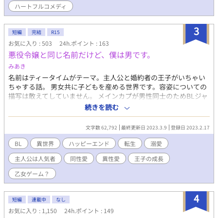
スを潰したら 新たなルートに なったような… 大丈夫か…？俺
ハートフルコメディ
は…？？
3
短編
完結
R15
お気に入り : 503
24h.ポイント : 163
悪役令嬢と同じ名前だけど、僕は男です。
みあき
名前はティータイムがテーマ。主人公と婚約者の王子がいちゃい
ちゃする話。 男女共に子どもを産める世界です。容姿についての
描写は敢えてしていません。 メインカプが男性同士のためBLジャ
ンルに設定していますが、周辺は異性のカプも多いです。 奇数話
続きを読む
が主人公視点、偶数話が婚約者の王子視点です。 pixivでも投稿し
ています。※2話が一部しか掲載されておらず、修正して登校し直
文字数 62,792
最終更新日 2023.3.9
登録日 2023.2.17
しています。
BL
異世界
ハッピーエンド
転生
溺愛
主人公は人気者
同性愛
異性愛
王子の成長
乙女ゲーム？
4
短編
連載中
なし
お気に入り : 1,150
24h.ポイント : 149