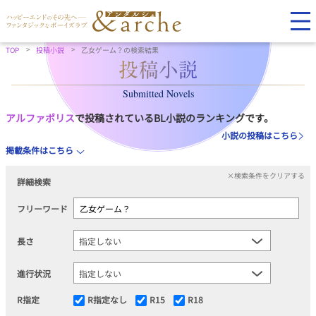
TOP
投稿小説
乙女ゲーム？の検索結果
Submitted Novels
アルファポリス
で投稿されているBL小説のランキングです。
小説の投稿はこちら
掲載条件はこちら
×検索条件をクリアする
詳細検索
フリーワード
長さ
進行状況
R指定
R指定なし
R15
R18