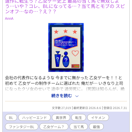
遺作に転生っ？乙女ゲー史上 最高の当て馬で無双しよ
１回BL小説大賞で、アンダルシュノベルズb賞をいただきまし
う…いや？コレ、BLになってる…？当て馬とモブの スピ
た。 さらに、２０２５年三月中旬に書籍発売になります。読者の
ンオフ…なの…？え？？
みなさま、応援していただき、ありがとうございます。書籍化に
AnnA
伴い設定が変更された部分がございます。四十一話以降の話はし
ばらく維持し、直しはナシの予定です。ご了承くださいませ。 本
編は完結しましたが、おまけなど、たまに出します。よろしくお
願いします。
会社の代表作になるような 今までに無かった 乙女ゲーを！！と
初めて 乙女ゲーの制作チームに選ばれた 俺だが… いきなり上司
になったクソ女のせいで 途中で 過労死に。 (死因は知らんが、絶
対そうだ) 転生して、10歳の誕生日の翌日に 前世を思い出し… 遺
続きを読む
作に転生している事に気が付いた！ しかも、1番重要なキャラ
に…！！ 全てが パーフェクトでありながら 全て、当て馬ルートし
文字数 27,019
最終更新日 2026.8.6
登録日 2026.7.31
か無い 人生だ。 こんなクソゲーの為に過労死か！！と 思いき
や…あれれ？ これ…乙女ゲー…かな…？ シナリオ無視して、無双
BL
ハッピーエンド
異世界
転生
イケメン
してたら… スピンオフ？BLに…なっちゃった…？？ え？公式さ
ファンタジーBL
乙女ゲーム？
当て馬
最強
ん…は、前世の俺だが… どうなっちゃうワケ…？ 当て馬フルコー