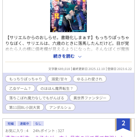
【サリエルからのおしらせ。書籍化しまぁす】もっちりぽっちゃ
りなぼく、サリエルは、六歳のときに落馬したんだけど。目が覚
めたら人の横に備考欄が見えるようになった。そんなぼくが魔族
の国でゆるふわっと漂い危機回避する、のほほんハートフルライ
続きを読む
フ。うーん、記憶喪失というわけではないが、なんか家族に違和
感があるなぁ？ わかっている。ここは魔族が住む国で、父上が
文字数 689,018
最終更新日 2025.12.10
登録日 2023.6.22
魔王だってことは。でも、なんかおかしいと思っちゃう。あと備
考欄も人に言えないやつだよね？ ぼくの備考欄には『悪役令嬢
もっちりぽっちゃり
溺愛/甘々
ゆるふわ愛され
の兄（尻拭い）』と書いてあるけど…うん、死にかけるとか殺さ
乙女ゲーム？
のほほん魔界転生？
れかけるとか、いろいろあるけど。まぁいいや。 ぼくに優しく
してくれる超絶美形の長兄、レオンハルト。ちょっと言葉のきつ
落ちこぼれ魔力なしでもがんばる
異世界ファンタジー
い次兄のラーディン。おそらく悪役令嬢で、ぼくが死にかかって
も高らかに笑う妹のディエンヌ。気の弱い異母弟のシュナイツ、
第11回BL小説大賞
アンダルシュ
という兄弟に囲まれた、もっちりなぼくの悪魔城ライフです。
さらに、従兄弟のマルチェロやマリーベル、ラーディンの護衛の
2
短編
連載中
なし
ファウスト、優秀な成績ですごいシュナイツのご学友のエドガー
という友達も巻き込んでのドタバタ魔王学園乙女ゲームストーリ
お気に入り : 4
24h.ポイント : 327
ーもあるよ。 え？ 乙女ゲーム？ なにそれ、美味しいの？ 第１