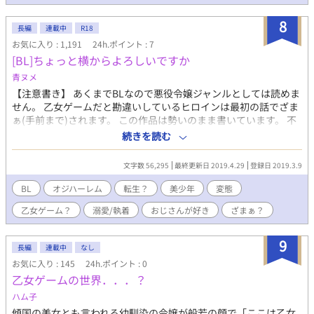
8
長編
連載中
R18
お気に入り : 1,191
24h.ポイント : 7
[BL]ちょっと横からよろしいですか
青ヌメ
【注意書き】 あくまでBLなので悪役令嬢ジャンルとしては読めま
せん。 乙女ゲームだと勘違いしているヒロインは最初の話でざま
ぁ(手前まで)されます。 この作品は勢いのまま書いています。 不
定期更新です。 近況ボードに進捗状況を書いている場合がありま
続きを読む
す。 オジサン率高め。 格好いいだけのオジサンは一人も出てきま
せん。 R18シーンのある話には♥マークを付けます。 誤字・脱字
文字数 56,295
最終更新日 2019.4.29
登録日 2019.3.9
を予告無く直したりします。 最初の1～2話は特に不快な表現が
多々出てきますので、オリハルコン級の精神の方、スルー能力の
BL
オジハーレム
転生？
美少年
変態
高い方、変態好きな方に読んでいただけると幸いです。 作者はオ
乙女ゲーム？
溺愛/執着
おじさんが好き
ざまぁ？
ブラート並のハートなので、批判的な感想は心の中と同じ意見の
友人内でお願いします。 他の読者の方に不快になる感想を目に付
くところに書かず、作品を読まなかった事にして忘れてくださ
9
長編
連載中
なし
い。（一礼） キャラのイメージ画を置いていますが、あくまで参
お気に入り : 145
24h.ポイント : 0
考なのでお好きに想像してください。 この作品のイメージを崩さ
乙女ゲームの世界．．．？
れたくないという方が見なくてもいいように人物の入った表紙イ
ラスト・挿し絵は控えます。 ※ここの内容は変更になる場合があ
ハム子
ります。ご了承ください。
傾国の美女とも言われる幼馴染の令嬢が般若の顔で「ここは乙女