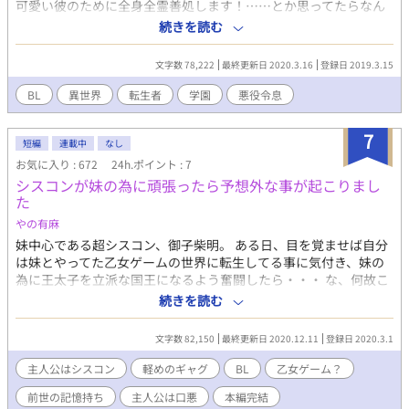
可愛い彼のために全身全霊善処します！……とか思ってたらなん
かこれ展開が…BLゲームかｯｯ？？！ 表紙はフレドリックです！
続きを読む
Twitterやってますm(*_ _)m あおば (@aoba_bl)
文字数 78,222
最終更新日 2020.3.16
登録日 2019.3.15
BL
異世界
転生者
学園
悪役令息
7
短編
連載中
なし
お気に入り : 672
24h.ポイント : 7
シスコンが妹の為に頑張ったら予想外な事が起こりまし
た
やの有麻
妹中心である超シスコン、御子柴明。 ある日、目を覚ませば自分
は妹とやってた乙女ゲームの世界に転生してる事に気付き、妹の
為に王太子を立派な国王になるよう奮闘したら・・・ な、何故こ
うなった？ シスコン主人公の話を書きたくパパッと思いついた事
続きを読む
を書きました。中身はスカスカです。ご容赦ください。 主人公は
口が悪いです。不快に思われるかもしれませんがご容赦くださ
文字数 82,150
最終更新日 2020.12.11
登録日 2020.3.1
い。 全５話。＋他視点と後日談を書こうと思ってます。 他視点に
R18指定の話が含まれます。本編は指定なしで話が読めます。な
主人公はシスコン
軽めのギャグ
BL
乙女ゲーム？
ので本編完結のちR指定変更します。
前世の記憶持ち
主人公は口悪
本編完結