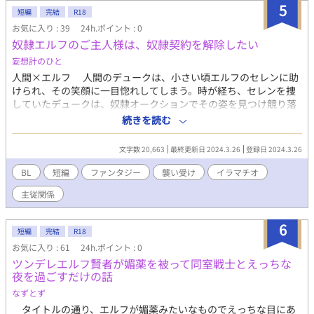
5
短編
完結
R18
お気に入り : 39
24h.ポイント : 0
奴隷エルフのご主人様は、奴隷契約を解除したい
妄想計のひと
人間×エルフ 人間のデュークは、小さい頃エルフのセレンに助
けられ、その笑顔に一目惚れしてしまう。時が経ち、セレンを捜
していたデュークは、奴隷オークションでその姿を見つけ競り落
とす。セレンが自身の奴隷となったが、主人としてではなく「デ
続きを読む
ューク」として接して欲しくて……
文字数 20,663
最終更新日 2024.3.26
登録日 2024.3.26
BL
短編
ファンタジー
襲い受け
イラマチオ
主従関係
6
短編
完結
R18
お気に入り : 61
24h.ポイント : 0
ツンデレエルフ賢者が媚薬を被って同室戦士とえっちな
夜を過ごすだけの話
なずとず
タイトルの通り、エルフが媚薬みたいなものでえっちな目にあ