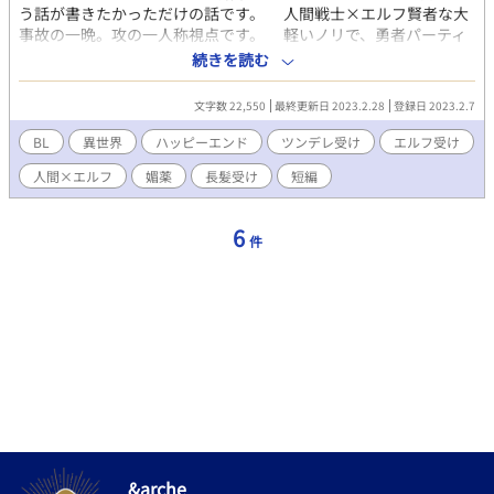
う話が書きたかっただけの話です。 人間戦士×エルフ賢者な大
事故の一晩。攻の一人称視点です。 軽いノリで、勇者パーティ
ーとか魔王退治とかそんな話も出てくることには出ますが、メイ
続きを読む
ンはエルフが媚薬でえっちな目にあうことです。よろしくお願い
します。
文字数 22,550
最終更新日 2023.2.28
登録日 2023.2.7
BL
異世界
ハッピーエンド
ツンデレ受け
エルフ受け
人間×エルフ
媚薬
長髪受け
短編
6
件
&arche