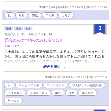
子×師匠/定命×長命/ところてん
文字数 27,764
最終更新日 2018.10.26
登録日 2018.10.26
BL
短編
完結
年の差
エルフ
2
短編
完結
R18
お気に入り : 22
24h.ポイント : 14
契約恋人は本物の恋人になりたい
天霧 ロウ
二十年前、エルフの集落が傭兵団によるエルフ狩りにあった。し
かし、傭兵団に所属するお人好しな傭兵マトムが助けてくれたお
かげでなんとか逃げることができた。 その時助けてもらったエル
フの一人ピュケはどうにか彼に恩返しをしたいと思う一方であわ
続きを読む
よくば恋人になりたいと薬師として旅をしていた。 ようやくマト
ムの情報を手に入れたピュケはマトムがいる酒場に行き、彼が金
文字数 16,503
最終更新日 2025.9.6
登録日 2025.9.6
欠なのをいいことに護衛兼恋人の契約を持ちかけるのだった。 マ
トム×ピュケ (ファンタジー/お人好し×一途誘い受け/平凡×美
BL
ハッピーエンド
ファンタジー
お人好し×一途誘い受
形/傭兵×旅の薬師/人間×エルフ/ハッピーエンド/甘々/再会/人外/
平凡×美形
人間×エルフ
再会
甘々
美人受け
美人受/年上攻)
年上攻め