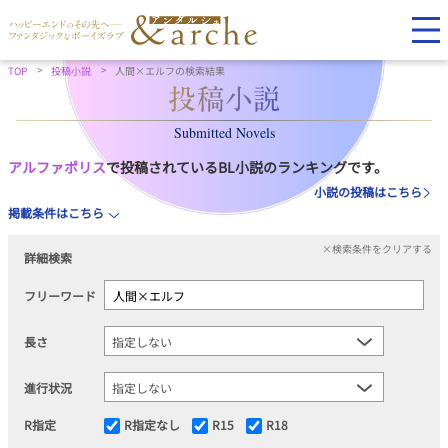
TOP
投稿小説
人間×エルフの検索結果
Submitted Novels
アルファポリス
で投稿されているBL小説のランキングです。
小説の投稿はこちら
掲載条件はこちら
×検索条件をクリアする
詳細検索
フリーワード
長さ
進行状況
R指定
R指定なし
R15
R18