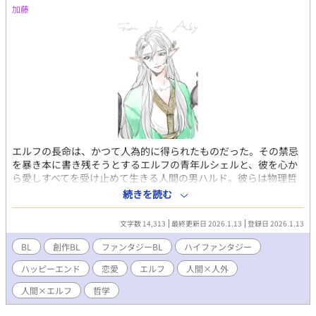
加藤
エルフの長命は、かつて人為的に得られたものだった。その禁忌
を暴き本に書き残そうとするエルフの青年ルシェルと、彼を心か
ら愛しすべてを受け止めて生きる人間の男ハルド。彼らは物理哲
学者エリアスとの友情を胸に、生きるための選択をしながら旅を
続きを読む
続ける。 静かで確固たる愛と、何を選択しどう生きるのかといっ
た哲学が息づく文芸BLです。
文字数 14,313
最終更新日 2026.1.13
登録日 2026.1.13
BL
創作BL
ファンタジーBL
ハイファンタジー
ハッピーエンド
恋愛
エルフ
人間×人外
人間×エルフ
哲学