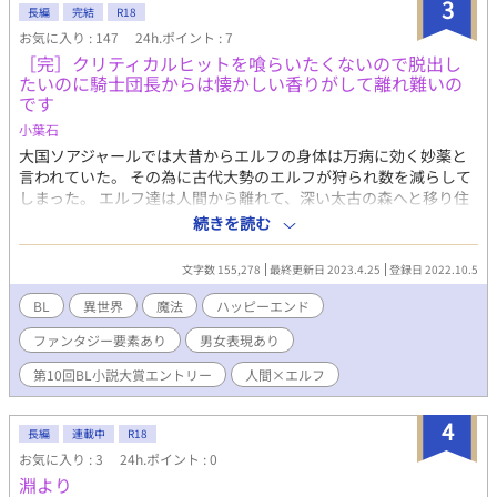
3
長編
完結
R18
お気に入り : 147
24h.ポイント : 7
［完］クリティカルヒットを喰らいたくないので脱出し
たいのに騎士団長からは懐かしい香りがして離れ難いの
です
小葉石
大国ソアジャールでは大昔からエルフの身体は万病に効く妙薬と
言われていた。 その為に古代大勢のエルフが狩られ数を減らして
しまった。 エルフ達は人間から離れて、深い太古の森へと移り住
み、今や数百年とも数千年とも言われている。その太古の森で最
続きを読む
後のエルフの生き残りでキールの身内であったキールの祖母も息
を引き取る。 「キー…覚悟しておいてね？クリティカルヒッ
文字数 155,278
最終更新日 2023.4.25
登録日 2022.10.5
ト………これを喰らったら逃げる事も、避ける事もできないか
ら…」 そう言い残してほぼ永遠とも言われていた長寿を誇るエル
BL
異世界
魔法
ハッピーエンド
フの祖母は他界して行く… そんな過去があるキールは幼い頃から
ファンタジー要素あり
男女表現あり
人間が嫌いというより徹底して避けてきた。深い森の中だけで生
活をして、人間を知ろうともしなかったキール。 ある日目が覚め
第10回BL小説大賞エントリー
人間×エルフ
ると、そこは人間の城の中で…… 人間の中にいる事でパニックを
起こすキールだが、世話係を任せられた騎士団長の匂いにキール
4
は徐々に懐柔されていく。 R18表現には＊をつけます。 R18まで
長編
連載中
R18
少し長めになりますが、ゆっくりお付き合いくださると嬉しいで
お気に入り : 3
24h.ポイント : 0
す。
淵より