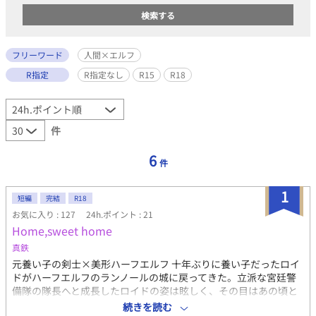
フリーワード
人間×エルフ
R指定
R指定なし
R15
R18
件
6
件
1
短編
完結
R18
お気に入り : 127
24h.ポイント : 21
Home,sweet home
真鉄
元養い子の剣士×美形ハーフエルフ 十年ぶりに養い子だったロイ
ドがハーフエルフのランノールの城に戻ってきた。立派な宮廷警
備隊の隊長へと成長したロイドの姿は眩しく、その目はあの頃と
変わらない。親愛以上の思いを湛えるあの目と。 人間×エルフ/弟
続きを読む